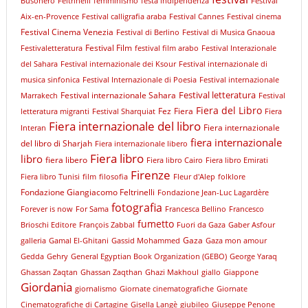
Busonero
Feltrinelli
femminismo
festa indipendenza
Festival
Aix-en-Provence
Festival calligrafia araba
Festival Cannes
Festival cinema
Festival Cinema Venezia
Festival di Berlino
Festival di Musica Gnaoua
Festival Film
Festivaletteratura
festival film arabo
Festival Interazionale
del Sahara
Festival internazionale dei Ksour
Festival internazionale di
musica sinfonica
Festival Internazionale di Poesia
Festival internazionale
Festival letteratura
Festival internazionale Sahara
Marrakech
Festival
Fiera del Libro
Fez
Fiera
letteratura migranti
Festival Sharquiat
Fiera
Fiera internazionale del libro
Fiera internazionale
Interan
fiera internazionale
del libro di Sharjah
Fiera internazionale libero
Fiera libro
libro
fiera libero
Fiera libro Cairo
Fiera libro Emirati
Firenze
Fiera libro Tunisi
film
filosofia
Fleur d'Alep
folklore
Fondazione Giangiacomo Feltrinelli
Fondazione Jean-Luc Lagardère
fotografia
Forever is now
For Sama
Francesca Bellino
Francesco
fumetto
Brioschi Editore
François Zabbal
Fuori da Gaza
Gaber Asfour
Gaza
galleria
Gamal El-Ghitani
Gassid Mohammed
Gaza mon amour
Gedda
Gehry
General Egyptian Book Organization (GEBO)
George Yaraq
Ghassan Zaqtan
Ghassan Zaqthan
Ghazi Makhoul
giallo
Giappone
Giordania
giornalismo
Giornate cinematografiche
Giornate
Cinematografiche di Cartagine
Gisella Langè
giubileo
Giuseppe Penone