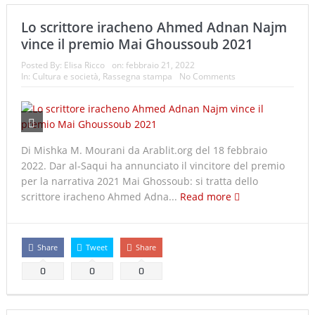
Lo scrittore iracheno Ahmed Adnan Najm
vince il premio Mai Ghoussoub 2021
Posted By:
Elisa Ricco
on:
febbraio 21, 2022
In:
Cultura e società
,
Rassegna stampa
No Comments
Di Mishka M. Mourani da Arablit.org del 18 febbraio
2022. Dar al-Saqui ha annunciato il vincitore del premio
per la narrativa 2021 Mai Ghossoub: si tratta dello
scrittore iracheno Ahmed Adna...
Read more
Share
Tweet
Share
0
0
0