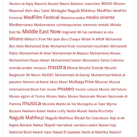
MAXXI
Mazen
Mudun al-Aqiq
Maurice Aouad
Mauro Balzano
mausoleo
Maarouf
Medaglia Naguib Mahfouz
MedFilm
Ma’n Abu Taleb
MedFilm
MedFilm Festival
medio oriente
Ferstival
Medicina araba
Mediterraneo
Mediterraneo contemporaneo
memorie
metalli
Middle
Middle East Now
migranti
East No
Mi hai cambiato la vita
Milano
Million's Poet
Mir-Jean Bou Chaaya
Mister N
MIUR
Mohamed
Ben Attia
Mohamed Diab
Mohamed Kotb
mohamed mouftakir
Mohamed
Rabie
Mohammad Al Attar
Mohammed Al-Maazuz
Mohammed Alnaas
Mohammed Hasan Alwan
Mohammed Sultan
Monastero Santa Caterina
mostra
mondo arabo
Mosul
mosaico
Moufid Shehab
Mourid
Barghouti
Mr Moon
MUDEC
Muhammad Al-Darraji
Muhammad Mahdi al-
Multaqa Prize
Muscat
Jawahiri
Muhsin al-Ramli
Muin Masri
Muscat
museo
International Book Fair
musei
museo cultura
Museo del futuro
Museo egizio di Torino
Museo Nabu
Museo Nazionale
Museo Nazionale di
musica
Palmira
Mustafa Wahbi Al-Tal
Mustapha al-Taee
Myrna
Bustani
Nadeem Aslam
Nadia Lotfy
Nadia Murad
Nadia Rocchetti
Naguib Mahfouz
Naguib Mahfouz Medal for Literature
Naji al-Ali
Napoli
narrativa
Najwa Barakat
Nakba
narrativa araba
Nasser Iraq
National Book Award
nave
Nawal El Saadawi
Nazik al-Mala’ika
Nazioni