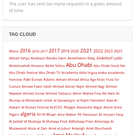
The user has sent too many requests in a given amount
of time.
TAG CLOUD
2021
2016
2017
2022
2019
2020
2023
2025
90imo
2016-2017
Abdellatif Laâbi
Abbad Yahya
Abdelaziz Baraka Sakin
AbdelHakim Rady
Abu Dhabi
Abdelouahab Aissaoui
Abdel Sellou
Abu Dhabi book fair
Abu Dhabi festival
Abu Dhabi TV
Accademia della lingua araba
accademia
Adel Esmat
Adonis
francese
Aeham Ahmad
Africa
Aga Khan Trust for
Culture
Ahmad Fawzi Saleh
Ahmed Adnan Najm
Ahmed Nagi
Ahmed
Nawwar
Ahmed Somai
Ahmed Taibaoui
Akher Wahed Fina
Akl Awit
Al-
Musiqa
al-Mutanabbi street
al-Qarawiyyin
al-Rajeh Hamidani
Alaa Al-
Aleppo
Aswani
Al Bustan Festival
ALECSO
Alexandre Najjar
Alexia Stresi
algeria
Algeri
Ali Al-Muqri
Ali Hassoun
Alice Walker
Ali Hussen Faraj
Al Jaddaf
Al Multaqa
Al Multaqa Prize
AlMultaqa Prize
Almutaqa
Al
Mutawassit
Alula
al Zain
Amal al-Juburi
Amazigh
Amel Bouchareb