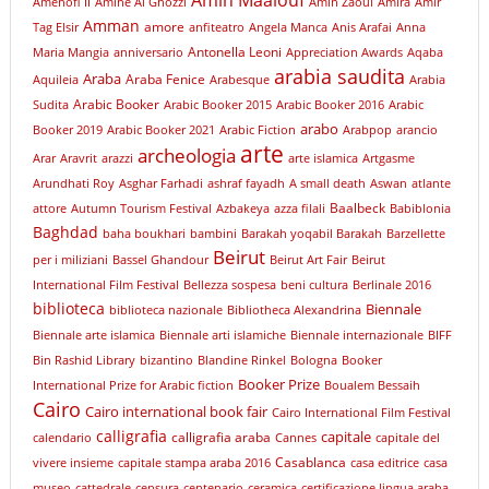
Amin Maalouf
Amenofi II
Amine Al Ghozzi
Amin Zaoui
Amira
Amir
Amman
amore
Tag Elsir
anfiteatro
Angela Manca
Anis Arafai
Anna
Antonella Leoni
Maria Mangia
anniversario
Appreciation Awards
Aqaba
arabia saudita
Araba
Araba Fenice
Aquileia
Arabesque
Arabia
Arabic Booker
Sudita
Arabic Booker 2015
Arabic Booker 2016
Arabic
arabo
Booker 2019
Arabic Booker 2021
Arabic Fiction
Arabpop
arancio
arte
archeologia
Arar
Aravrit
arazzi
arte islamica
Artgasme
Arundhati Roy
Asghar Farhadi
ashraf fayadh
A small death
Aswan
atlante
Baalbeck
attore
Autumn Tourism Festival
Azbakeya
azza filali
Babiblonia
Baghdad
baha boukhari
bambini
Barakah yoqabil Barakah
Barzellette
Beirut
per i miliziani
Bassel Ghandour
Beirut Art Fair
Beirut
International Film Festival
Bellezza sospesa
beni cultura
Berlinale 2016
biblioteca
Biennale
biblioteca nazionale
Bibliotheca Alexandrina
Biennale arte islamica
Biennale arti islamiche
Biennale internazionale
BIFF
Bin Rashid Library
bizantino
Blandine Rinkel
Bologna
Booker
Booker Prize
International Prize for Arabic fiction
Boualem Bessaih
Cairo
Cairo international book fair
Cairo International Film Festival
calligrafia
capitale
calligrafia araba
calendario
Cannes
capitale del
Casablanca
vivere insieme
capitale stampa araba 2016
casa editrice
casa
museo
cattedrale
censura
centenario
ceramica
certificazione lingua araba