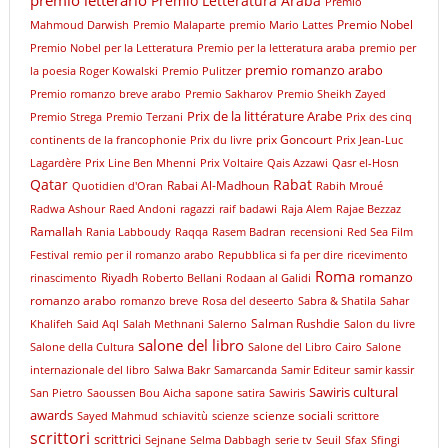
premio letterario
Premio Letteratura Araba
Premio
Premio Nobel
Mahmoud Darwish
Premio Malaparte
premio Mario Lattes
Premio Nobel per la Letteratura
Premio per la letteratura araba
premio per
premio romanzo arabo
la poesia Roger Kowalski
Premio Pulitzer
Premio romanzo breve arabo
Premio Sakharov
Premio Sheikh Zayed
Prix de la littérature Arabe
Premio Strega
Premio Terzani
Prix des cinq
prix Goncourt
continents de la francophonie
Prix du livre
Prix Jean-Luc
Lagardère
Prix Line Ben Mhenni
Prix Voltaire
Qais Azzawi
Qasr el-Hosn
Qatar
Rabat
Rabai Al-Madhoun
Quotidien d'Oran
Rabih Mroué
Radwa Ashour
Raed Andoni
ragazzi
raif badawi
Raja Alem
Rajae Bezzaz
Ramallah
Rania Labboudy
Raqqa
Rasem Badran
recensioni
Red Sea Film
Festival
remio per il romanzo arabo
Repubblica si fa per dire
ricevimento
Roma
romanzo
Riyadh
rinascimento
Roberto Bellani
Rodaan al Galidi
romanzo arabo
romanzo breve
Rosa del deseerto
Sabra & Shatila
Sahar
Salman Rushdie
Khalifeh
Said Aql
Salah Methnani
Salerno
Salon du livre
salone del libro
Salone della Cultura
Salone del Libro Cairo
Salone
internazionale del libro
Salwa Bakr
Samarcanda
Samir Editeur
samir kassir
Sawiris cultural
San Pietro
Saoussen Bou Aicha
sapone
satira
Sawiris
awards
scienze sociali
Sayed Mahmud
schiavitù
scienze
scrittore
scrittori
scrittrici
Sejnane
Selma Dabbagh
serie tv
Seuil
Sfax
Sfingi