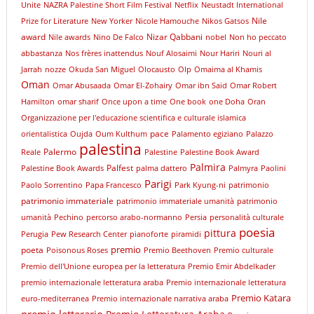
Unite
NAZRA Palestine Short Film Festival
Netflix
Neustadt International
Nile
Prize for Literature
New Yorker
Nicole Hamouche
Nikos Gatsos
award
Nizar Qabbani
Nile awards
Nino De Falco
nobel
Non ho peccato
abbastanza
Nos frères inattendus
Nouf Alosaimi
Nour Hariri
Nouri al
Jarrah
nozze
Okuda San Miguel
Olocausto
Olp
Omaima al Khamis
Oman
Omar Abusaada
Omar El-Zohairy
Omar ibn Said
Omar Robert
Hamilton
omar sharif
Once upon a time
One book
one Doha
Oran
Organizzazione per l'educazione scientifica e culturale islamica
pace
orientalistica
Oujda
Oum Kulthum
Palamento egiziano
Palazzo
palestina
Palermo
Reale
Palestine
Palestine Book Award
Palmira
Palfest
Palestine Book Awards
palma dattero
Palmyra
Paolini
Parigi
Paolo Sorrentino
Papa Francesco
Park Kyung-ni
patrimonio
patrimonio immateriale
patrimonio immateriale umanità
patrimonio
umanità
Pechino
percorso arabo-normanno
Persia
personalità culturale
poesia
pittura
Perugia
Pew Research Center
pianoforte
piramidi
premio
poeta
Poisonous Roses
Premio Beethoven
Premio culturale
Premio dell'Unione europea per la letteratura
Premio Emir Abdelkader
premio internazionale letteratura araba
Premio internazionale letteratura
Premio Katara
euro-mediterranea
Premio internazionale narrativa araba