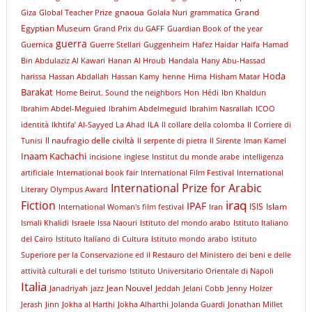
gnaoua
Grand
Giza
Global Teacher Prize
Golala Nuri
grammatica
Egyptian Museum
Grand Prix du GAFF
Guardian Book of the year
guerra
Guernica
Guerre Stellari
Guggenheim
Hafez Haidar
Haifa
Hamad
Bin Abdulaziz Al Kawari
Hanan Al Hroub
Handala
Hany Abu-Hassad
Hoda
harissa
Hassan Abdallah
Hassan Kamy
henne
Hima
Hisham Matar
Barakat
Home Beirut. Sound the neighbors
Hon
Hédi
Ibn Khaldun
Ibrahim Abdel-Meguied
Ibrahim Abdelmeguid
Ibrahim Nasrallah
ICOO
identità
Ikhtifa’ Al-Sayyed La Ahad
ILA
Il collare della colomba
Il Corriere di
Il naufragio delle civiltà
Tunisi
Il serpente di pietra
Il Sirente
Iman Kamel
Inaam Kachachi
incisione
inglese
Institut du monde arabe
intelligenza
artificiale
International book fair
International Film Festival
International
International Prize for Arabic
Literary Olympus Award
iraq
Fiction
IPAF
ISIS
Islam
International Woman's film festival
Iran
Ismali Khalidi
Israele
Issa Naouri
Istituto del mondo arabo
Istituto Italiano
del Cairo
Istituto Italiano di Cultura
Istituto mondo arabo
Istituto
Superiore per la Conservazione ed il Restauro del Ministero dei beni e delle
attività culturali e del turismo
Istituto Universitario Orientale di Napoli
Italia
Jean Nouvel
Janadriyah
jazz
Jeddah
Jelani Cobb
Jenny Holzer
Jerash
Jinn
Jokha al Harthi
Jokha Alharthi
Jolanda Guardi
Jonathan Millet