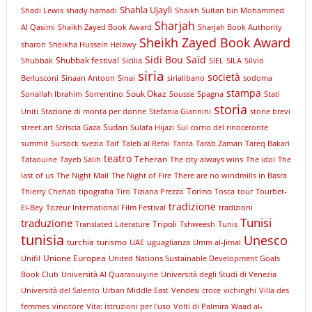
Shahla Ujayli
Shadi Lewis
shady hamadi
Shaikh Sultan bin Mohammed
Sharjah
Al Qasimi
Shaikh Zayed Book Award
Sharjah Book Authority
Sheikh Zayed Book Award
sharon
Sheikha Hussein Helawy
Sidi Bou Saïd
Shubbak festival
Shubbak
Sicilia
SIEL
SILA
Silvio
siria
società
Berlusconi
Sinaan Antoon
Sinai
sirialibano
sodoma
stampa
Souk Okaz
Sonallah Ibrahim
Sorrentino
Sousse
Spagna
Stati
storia
Uniti
Stazione di monta per donne
Stefania Giannini
storie brevi
Sudan
street art
Striscia Gaza
Sulafa Hijazi
Sul corno del rinoceronte
summit
Sursock
svezia
Taif
Taleb al Refai
Tanta
Tarab Zaman
Tareq Bakari
teatro
Teheran
Tataouine
Tayeb Salih
The city always wins
The idol
The
last of us
The Night Mail
The Night of Fire
There are no windmills in Basra
Torino
Thierry Chehab
tipografia
Tiro
Tiziana Prezzo
Tosca
tour
Tourbet-
tradizione
El-Bey
Tozeur International Film Festival
tradizioni
Tunisi
traduzione
Tripoli
Translated Literature
Tshweesh
Tunis
tunisia
Unesco
turchia
turismo
UAE
uguaglianza
Umm al-Jimal
Unione Europea
Unifil
United Nations Sustainable Development Goals
Book Club
Università Al Quaraouiyine
Università degli Studi di Venezia
Università del Salento
Urban Middle East
Vendesi croce
vichinghi
Villa des
femmes
vincitore
Vita: istruzioni per l'uso
Volti di Palmira
Waad al-