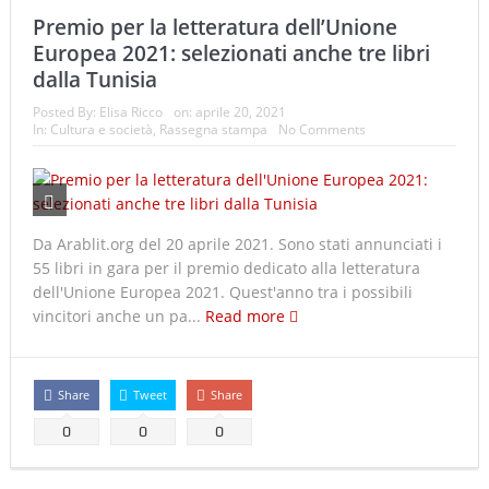
Premio per la letteratura dell’Unione
Europea 2021: selezionati anche tre libri
dalla Tunisia
Posted By:
Elisa Ricco
on:
aprile 20, 2021
In:
Cultura e società
,
Rassegna stampa
No Comments
Da Arablit.org del 20 aprile 2021. Sono stati annunciati i
55 libri in gara per il premio dedicato alla letteratura
dell'Unione Europea 2021. Quest'anno tra i possibili
vincitori anche un pa...
Read more
Share
Tweet
Share
0
0
0