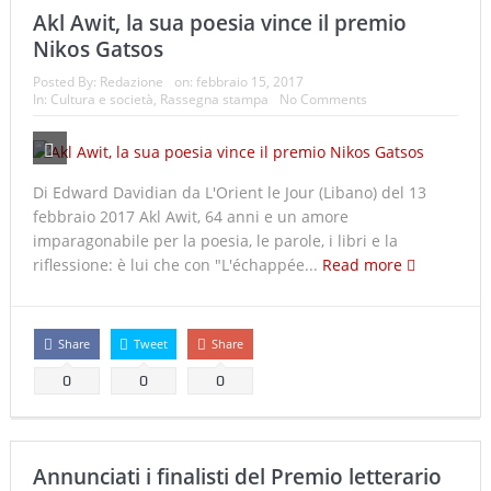
Akl Awit, la sua poesia vince il premio
Nikos Gatsos
Posted By:
Redazione
on:
febbraio 15, 2017
In:
Cultura e società
,
Rassegna stampa
No Comments
Di Edward Davidian da L'Orient le Jour (Libano) del 13
febbraio 2017 Akl Awit, 64 anni e un amore
imparagonabile per la poesia, le parole, i libri e la
riflessione: è lui che con "L'échappée...
Read more
Share
Tweet
Share
0
0
0
Annunciati i finalisti del Premio letterario