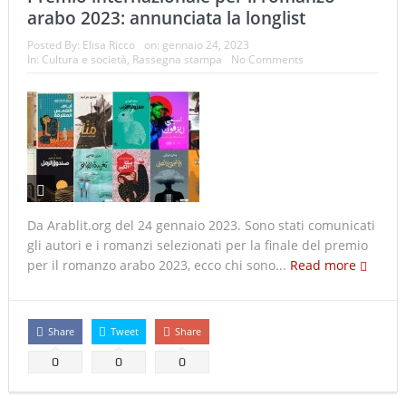
arabo 2023: annunciata la longlist
Posted By:
Elisa Ricco
on:
gennaio 24, 2023
In:
Cultura e società
,
Rassegna stampa
No Comments
Da Arablit.org del 24 gennaio 2023. Sono stati comunicati
gli autori e i romanzi selezionati per la finale del premio
per il romanzo arabo 2023, ecco chi sono...
Read more
Share
Tweet
Share
0
0
0