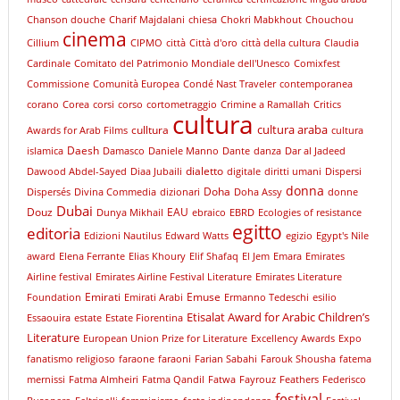
Chanson douche
Charif Majdalani
chiesa
Chokri Mabkhout
Chouchou
cinema
Cillium
CIPMO
città
Città d'oro
città della cultura
Claudia
Cardinale
Comitato del Patrimonio Mondiale dell'Unesco
Comixfest
Commissione
Comunità Europea
Condé Nast Traveler
contemporanea
corano
Corea
corsi
corso
cortometraggio
Crimine a Ramallah
Critics
cultura
cultura araba
culltura
Awards for Arab Films
cultura
Daesh
islamica
Damasco
Daniele Manno
Dante
danza
Dar al Jadeed
dialetto
Dawood Abdel-Sayed
Diaa Jubaili
digitale
diritti umani
Dispersi
donna
Doha
Dispersés
Divina Commedia
dizionari
Doha Assy
donne
Dubai
Douz
EAU
Dunya Mikhail
ebraico
EBRD
Ecologies of resistance
egitto
editoria
Edizioni Nautilus
Edward Watts
egizio
Egypt's Nile
award
Elena Ferrante
Elias Khoury
Elif Shafaq
El Jem
Emara
Emirates
Airline festival
Emirates Airline Festival Literature
Emirates Literature
Emirati
Emuse
Foundation
Emirati Arabi
Ermanno Tedeschi
esilio
Etisalat Award for Arabic Children’s
Essaouira
estate
Estate Fiorentina
Literature
European Union Prize for Literature
Excellency Awards
Expo
fanatismo religioso
faraone
faraoni
Farian Sabahi
Farouk Shousha
fatema
mernissi
Fatma Almheiri
Fatma Qandil
Fatwa
Fayrouz
Feathers
Federisco
festival