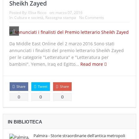
Sheikh Zayed
Posted By:
Elisa Ricco
on:
marzo 07, 2016
In:
Cultura e società
,
Rassegna stampa
No Comments
Da Middle East Online del 2 marzo 2016 Sono stati
annunciati i finalisti del premio letterario Sheikh Zayed
per le categorie "Letteratura" e "Letteratura per
bambini". Yemen, Iraq ed Egitto...
Read more
Share
Tweet
Share
0
0
0
IN BIBLIOTECA
Palmira - Storie straordinarie dell'antica metropoli