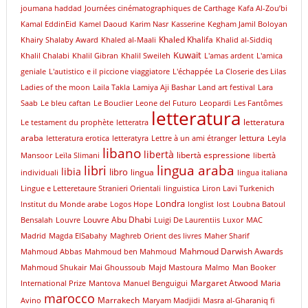
joumana haddad
Journées cinématographiques de Carthage
Kafa Al-Zou’bi
Kamal EddinEid
Kamel Daoud
Karim Nasr
Kasserine
Kegham Jamil Boloyan
Khaled Khalifa
Khairy Shalaby Award
Khaled al-Maali
Khalid al-Siddiq
Kuwait
Khalil Chalabi
Khalil Gibran
Khalil Sweileh
L'amas ardent
L'amica
geniale
L'autistico e il piccione viaggiatore
L'échappée
La Closerie des Lilas
Ladies of the moon
Laila Takla
Lamiya Aji Bashar
Land art festival
Lara
Saab
Le bleu caftan
Le Bouclier
Leone del Futuro
Leopardi
Les Fantômes
letteratura
letteratura
Le testament du prophète
letteratra
araba
lettura
letteratura erotica
letteratyra
Lettre à un ami étranger
Leyla
libano
libertà
libertà espressione
Mansoor
Leïla Slimani
libertà
libri
lingua araba
libia
libro
lingua
individuali
lingua italiana
Lingue e Letteretaure Stranieri Orientali
linguistica
Liron Lavi Turkenich
Londra
lnstitut du Monde arabe
Logos Hope
longlist
lost
Loubna Batoul
Louvre Abu Dhabi
Bensalah
Louvre
Luigi De Laurentiis
Luxor
MAC
Madrid
Magda ElSabahy
Maghreb Orient des livres
Maher Sharif
Mahmoud Darwish Awards
Mahmoud Abbas
Mahmoud ben Mahmoud
Mahmoud Shukair
Mai Ghoussoub
Majd Mastoura
Malmo
Man Booker
Margaret Atwood
International Prize
Mantova
Manuel Benguigui
Maria
marocco
Marrakech
Avino
Maryam Madjidi
Masra al-Gharaniq fi