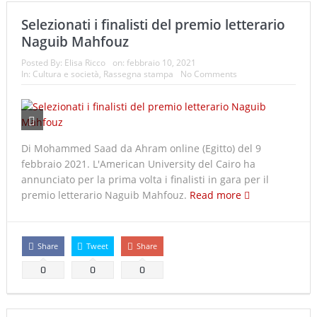
Selezionati i finalisti del premio letterario
Naguib Mahfouz
Posted By:
Elisa Ricco
on:
febbraio 10, 2021
In:
Cultura e società
,
Rassegna stampa
No Comments
Di Mohammed Saad da Ahram online (Egitto) del 9
febbraio 2021. L'American University del Cairo ha
annunciato per la prima volta i finalisti in gara per il
premio letterario Naguib Mahfouz.
Read more
Share
Tweet
Share
0
0
0