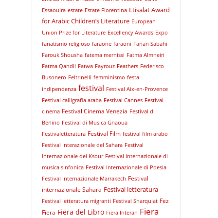
Etisalat Award
Essaouira
estate
Estate Fiorentina
for Arabic Children’s Literature
European
Union Prize for Literature
Excellency Awards
Expo
fanatismo religioso
faraone
faraoni
Farian Sabahi
Farouk Shousha
fatema mernissi
Fatma Almheiri
Fatma Qandil
Fatwa
Fayrouz
Feathers
Federisco
Busonero
Feltrinelli
femminismo
festa
festival
indipendenza
Festival Aix-en-Provence
Festival calligrafia araba
Festival Cannes
Festival
Festival Cinema Venezia
cinema
Festival di
Berlino
Festival di Musica Gnaoua
Festival Film
Festivaletteratura
festival film arabo
Festival Interazionale del Sahara
Festival
internazionale dei Ksour
Festival internazionale di
musica sinfonica
Festival Internazionale di Poesia
Festival
Festival internazionale Marrakech
Festival letteratura
internazionale Sahara
Fez
Festival letteratura migranti
Festival Sharquiat
Fiera
Fiera del Libro
Fiera
Fiera Interan