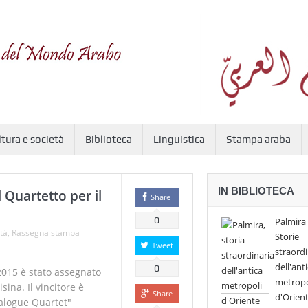
ltura e società
Biblioteca
Linguistica
Stampa araba
IN BIBLIOTECA
 Quartetto per il
Share
0
Palmira 
tà
,
Rassegna stampa
Storie
Tweet
straordi
dell'ant
0
2015 è stato assegnato
metropo
isina. Il vincitore è
Share
d'Orien
Dialogue Quartet"