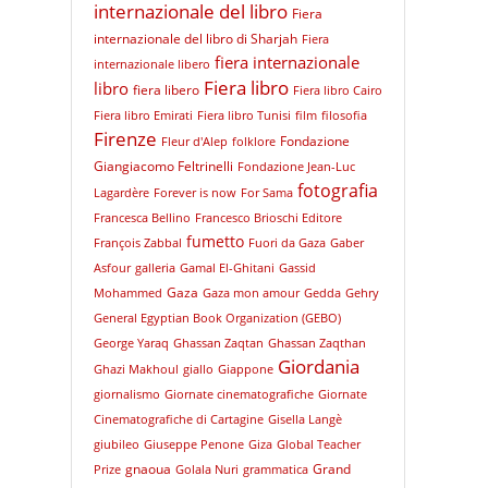
internazionale del libro
Fiera
internazionale del libro di Sharjah
Fiera
fiera internazionale
internazionale libero
Fiera libro
libro
fiera libero
Fiera libro Cairo
Fiera libro Emirati
Fiera libro Tunisi
film
filosofia
Firenze
Fondazione
Fleur d'Alep
folklore
Giangiacomo Feltrinelli
Fondazione Jean-Luc
fotografia
Lagardère
Forever is now
For Sama
Francesca Bellino
Francesco Brioschi Editore
fumetto
François Zabbal
Fuori da Gaza
Gaber
Asfour
galleria
Gamal El-Ghitani
Gassid
Gaza
Mohammed
Gaza mon amour
Gedda
Gehry
General Egyptian Book Organization (GEBO)
George Yaraq
Ghassan Zaqtan
Ghassan Zaqthan
Giordania
Ghazi Makhoul
giallo
Giappone
giornalismo
Giornate cinematografiche
Giornate
Cinematografiche di Cartagine
Gisella Langè
giubileo
Giuseppe Penone
Giza
Global Teacher
gnaoua
Grand
Prize
Golala Nuri
grammatica