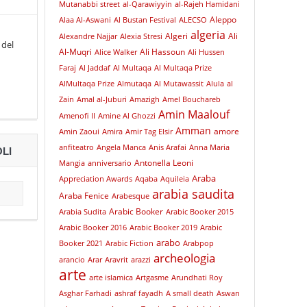
Mutanabbi street
al-Qarawiyyin
al-Rajeh Hamidani
Aleppo
Alaa Al-Aswani
Al Bustan Festival
ALECSO
algeria
Algeri
Ali
Alexandre Najjar
Alexia Stresi
 del
Al-Muqri
Ali Hassoun
Alice Walker
Ali Hussen
Faraj
Al Jaddaf
Al Multaqa
Al Multaqa Prize
AlMultaqa Prize
Almutaqa
Al Mutawassit
Alula
al
Zain
Amal al-Juburi
Amazigh
Amel Bouchareb
Amin Maalouf
Amenofi II
Amine Al Ghozzi
Amman
amore
Amin Zaoui
Amira
Amir Tag Elsir
anfiteatro
Angela Manca
Anis Arafai
Anna Maria
LI
Antonella Leoni
Mangia
anniversario
Araba
Appreciation Awards
Aqaba
Aquileia
arabia saudita
Araba Fenice
Arabesque
Arabic Booker
Arabia Sudita
Arabic Booker 2015
Arabic Booker 2016
Arabic Booker 2019
Arabic
arabo
Booker 2021
Arabic Fiction
Arabpop
archeologia
arancio
Arar
Aravrit
arazzi
arte
arte islamica
Artgasme
Arundhati Roy
Asghar Farhadi
ashraf fayadh
A small death
Aswan