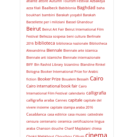
atlante
attore
Autumn Tourism Festival
Azbakeya
Baghdad
Baalbeck
azza filali
Babiblonia
baha
boukhari
bambini
Barakah yoqabil Barakah
Barzellette per i miliziani
Bassel Ghandour
Beirut
Beirut Art Fair
Beirut International Film
Festival
Bellezza sospesa
beni cultura
Berlinale
biblioteca
2016
biblioteca nazionale
Bibliotheca
Biennale
Alexandrina
Biennale arte islamica
Biennale arti islamiche
Biennale internazionale
BIFF
Bin Rashid Library
bizantino
Blandine Rinkel
Bologna
Booker International Prize for Arabic
Cairo
Booker Prize
fiction
Boualem Bessaih
Cairo international book fair
Cairo
calligrafia
International Film Festival
calendario
capitale
calligrafia araba
Cannes
capitale del
vivere insieme
capitale stampa araba 2016
Casablanca
casa editrice
casa museo
cattedrale
censura
centenario
ceramica
certificazione lingua
araba
Chanson douche
Charif Majdalani
chiesa
cinema
Chokri Mabkhout
Chouchou
Cillium