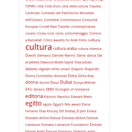
CIPMO
città
Città d'oro
città della cultura
Claudia
Cardinale
Comitato del Patrimonio Mondiale
dell'Unesco
Comixfest
Commissione
Comunità
Europea
Condé Nast Traveler
contemporanea
corano
Corea
corsi
corso
cortometraggio
Crimine
culltura
a Ramallah
Critics Awards for Arab Films
cultura
cultura araba
cultura islamica
Daesh
Damasco
Daniele Manno
Dante
danza
Dar
al Jadeed
Dawood Abdel-Sayed
Diaa Jubaili
dialetto
digitale
diritti umani
Dispersi
Dispersés
Doha
Divina Commedia
dizionari
Doha Assy
Dubai
donna
Douz
donne
Dunya Mikhail
EAU
ebraico
EBRD
Ecologies of resistance
editoria
Edizioni Nautilus
Edward Watts
egitto
egizio
Egypt's Nile award
Elena
Ferrante
Elias Khoury
Elif Shafaq
El Jem
Emara
Emirates Airline festival
Emirates Airline Festival
Emirati
Literature
Emirates Literature Foundation
Emuse
Emirati Arabi
Ermanno Tedeschi
esilio