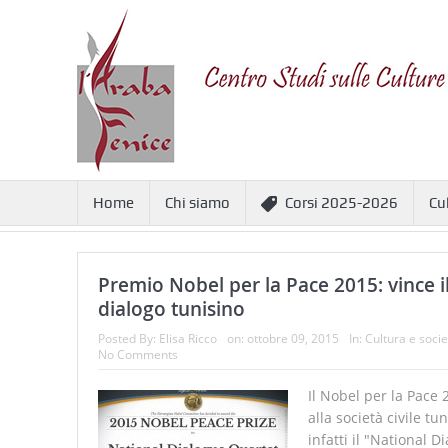
Home
Chi siamo
Corsi 2025-2026
Cu
Premio Nobel per la Pace 2015: vince il
dialogo tunisino
Posted By:
Elisa Ricco
on:
ottobre 09, 2015
In:
Cultura e socie
No Comments
Il Nobel per la Pace 
alla società civile tun
infatti il "National 