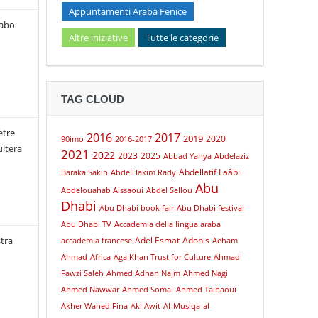
Appuntamenti Araba Fenice
rabo
Altre iniziative
Tutte le categorie
TAG CLOUD
etre
2016
2017
2019
2020
90imo
2016-2017
ultera
2021
2022
2023
2025
Abbad Yahya
Abdelaziz
Abdellatif Laâbi
Baraka Sakin
AbdelHakim Rady
Abu
Abdelouahab Aissaoui
Abdel Sellou
Dhabi
Abu Dhabi book fair
Abu Dhabi festival
Abu Dhabi TV
Accademia della lingua araba
tra
Adel Esmat
Adonis
accademia francese
Aeham
Ahmad
Africa
Aga Khan Trust for Culture
Ahmad
Fawzi Saleh
Ahmed Adnan Najm
Ahmed Nagi
Ahmed Nawwar
Ahmed Somai
Ahmed Taibaoui
Akher Wahed Fina
Akl Awit
Al-Musiqa
al-