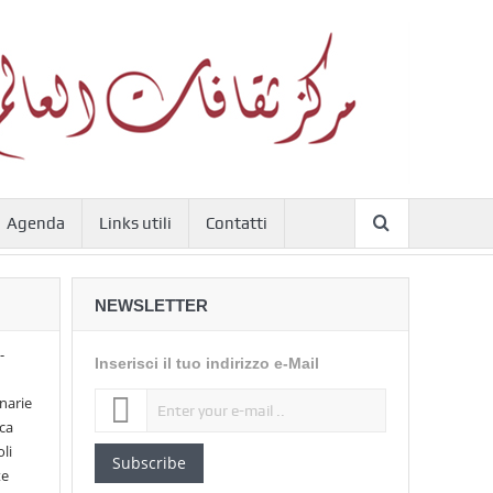
Agenda
Links utili
Contatti
NEWSLETTER
-
Inserisci il tuo indirizzo e-Mail
narie
ica
li
Subscribe
te