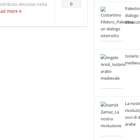
ontributo decisivo nella
0
Palestin
ead more
dialogo
interrot
Isolario
medieva
La nost
rivoluzi
voci di
arabe