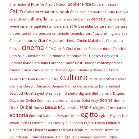
Booker Prize
International Prize for Arabic fiction
Boualem Bessaih
Cairo
Cairo international book fair
Cairo International Film Festival
calligrafia
capitale
calligrafia araba
calendario
Cannes
capitale del
Casablanca
vivere insieme
capitale stampa araba 2016
casa editrice
casa
museo
cattedrale
censura
centenario
ceramica
certificazione lingua araba
Chanson douche
Charif Majdalani
chiesa
Chokri Mabkhout
Chouchou
cinema
Cillium
CIPMO
città
Città d'oro
città della cultura
Claudia
Cardinale
Comitato del Patrimonio Mondiale dell'Unesco
Comixfest
Commissione
Comunità Europea
Condé Nast Traveler
contemporanea
corano
Corea
corsi
corso
cortometraggio
Crimine a Ramallah
Critics
cultura
cultura araba
culltura
Awards for Arab Films
cultura
Daesh
islamica
Damasco
Daniele Manno
Dante
danza
Dar al Jadeed
dialetto
Dawood Abdel-Sayed
Diaa Jubaili
digitale
diritti umani
Dispersi
donna
Doha
Dispersés
Divina Commedia
dizionari
Doha Assy
donne
Dubai
Douz
EAU
Dunya Mikhail
ebraico
EBRD
Ecologies of resistance
egitto
editoria
Edizioni Nautilus
Edward Watts
egizio
Egypt's Nile
award
Elena Ferrante
Elias Khoury
Elif Shafaq
El Jem
Emara
Emirates
Airline festival
Emirates Airline Festival Literature
Emirates Literature
Emirati
Emuse
Foundation
Emirati Arabi
Ermanno Tedeschi
esilio