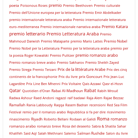
premio
poeta
Poisonous Roses
Premio Beethoven
Premio culturale
Premio dell'Unione europea per la letteratura
Premio Emir Abdelkader
premio internazionale letteratura araba
Premio internazionale letteratura
Premio Katara
euro-mediterranea
Premio internazionale narrativa araba
premio letterario
Premio Letteratura Araba
Premio
Premio Nobel
Mahmoud Darwish
Premio Malaparte
premio Mario Lattes
Premio Nobel per la Letteratura
Premio per la letteratura araba
premio per
premio romanzo arabo
la poesia Roger Kowalski
Premio Pulitzer
Premio romanzo breve arabo
Premio Sakharov
Premio Sheikh Zayed
Prix de la littérature Arabe
Premio Strega
Premio Terzani
Prix des cinq
prix Goncourt
continents de la francophonie
Prix du livre
Prix Jean-Luc
Lagardère
Prix Line Ben Mhenni
Prix Voltaire
Qais Azzawi
Qasr el-Hosn
Qatar
Rabat
Rabai Al-Madhoun
Quotidien d'Oran
Rabih Mroué
Radwa Ashour
Raed Andoni
ragazzi
raif badawi
Raja Alem
Rajae Bezzaz
Ramallah
Rania Labboudy
Raqqa
Rasem Badran
recensioni
Red Sea Film
Festival
remio per il romanzo arabo
Repubblica si fa per dire
ricevimento
Roma
romanzo
Riyadh
rinascimento
Roberto Bellani
Rodaan al Galidi
romanzo arabo
romanzo breve
Rosa del deseerto
Sabra & Shatila
Sahar
Salman Rushdie
Khalifeh
Said Aql
Salah Methnani
Salerno
Salon du livre