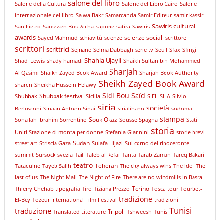
salone del libro
Salone della Cultura
Salone del Libro Cairo
Salone
internazionale del libro
Salwa Bakr
Samarcanda
Samir Editeur
samir kassir
Sawiris cultural
San Pietro
Saoussen Bou Aicha
sapone
satira
Sawiris
awards
scienze sociali
Sayed Mahmud
schiavitù
scienze
scrittore
scrittori
scrittrici
Sejnane
Selma Dabbagh
serie tv
Seuil
Sfax
Sfingi
Shahla Ujayli
Shadi Lewis
shady hamadi
Shaikh Sultan bin Mohammed
Sharjah
Al Qasimi
Shaikh Zayed Book Award
Sharjah Book Authority
Sheikh Zayed Book Award
sharon
Sheikha Hussein Helawy
Sidi Bou Saïd
Shubbak festival
Shubbak
Sicilia
SIEL
SILA
Silvio
siria
società
Berlusconi
Sinaan Antoon
Sinai
sirialibano
sodoma
stampa
Souk Okaz
Sonallah Ibrahim
Sorrentino
Sousse
Spagna
Stati
storia
Uniti
Stazione di monta per donne
Stefania Giannini
storie brevi
Sudan
street art
Striscia Gaza
Sulafa Hijazi
Sul corno del rinoceronte
summit
Sursock
svezia
Taif
Taleb al Refai
Tanta
Tarab Zaman
Tareq Bakari
teatro
Teheran
Tataouine
Tayeb Salih
The city always wins
The idol
The
last of us
The Night Mail
The Night of Fire
There are no windmills in Basra
Torino
Thierry Chehab
tipografia
Tiro
Tiziana Prezzo
Tosca
tour
Tourbet-
tradizione
El-Bey
Tozeur International Film Festival
tradizioni
Tunisi
traduzione
Tripoli
Translated Literature
Tshweesh
Tunis