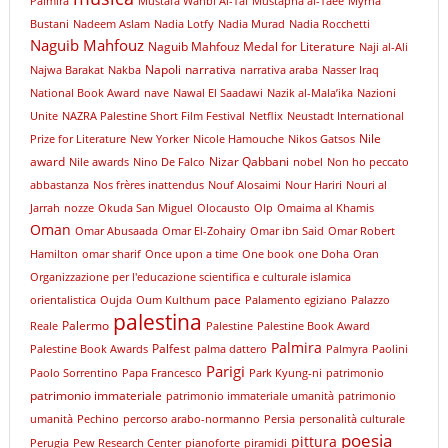
Palmira
Mustafa Wahbi Al-Tal
Mustapha al-Taee
Myrna
Bustani
Nadeem Aslam
Nadia Lotfy
Nadia Murad
Nadia Rocchetti
Naguib Mahfouz
Naguib Mahfouz Medal for Literature
Naji al-Ali
Napoli
narrativa
Najwa Barakat
Nakba
narrativa araba
Nasser Iraq
National Book Award
nave
Nawal El Saadawi
Nazik al-Mala’ika
Nazioni
Unite
NAZRA Palestine Short Film Festival
Netflix
Neustadt International
Nile
Prize for Literature
New Yorker
Nicole Hamouche
Nikos Gatsos
award
Nizar Qabbani
Nile awards
Nino De Falco
nobel
Non ho peccato
abbastanza
Nos frères inattendus
Nouf Alosaimi
Nour Hariri
Nouri al
Jarrah
nozze
Okuda San Miguel
Olocausto
Olp
Omaima al Khamis
Oman
Omar Abusaada
Omar El-Zohairy
Omar ibn Said
Omar Robert
Hamilton
omar sharif
Once upon a time
One book
one Doha
Oran
Organizzazione per l'educazione scientifica e culturale islamica
pace
orientalistica
Oujda
Oum Kulthum
Palamento egiziano
Palazzo
palestina
Palermo
Reale
Palestine
Palestine Book Award
Palmira
Palfest
Palestine Book Awards
palma dattero
Palmyra
Paolini
Parigi
Paolo Sorrentino
Papa Francesco
Park Kyung-ni
patrimonio
patrimonio immateriale
patrimonio immateriale umanità
patrimonio
umanità
Pechino
percorso arabo-normanno
Persia
personalità culturale
poesia
pittura
Perugia
Pew Research Center
pianoforte
piramidi