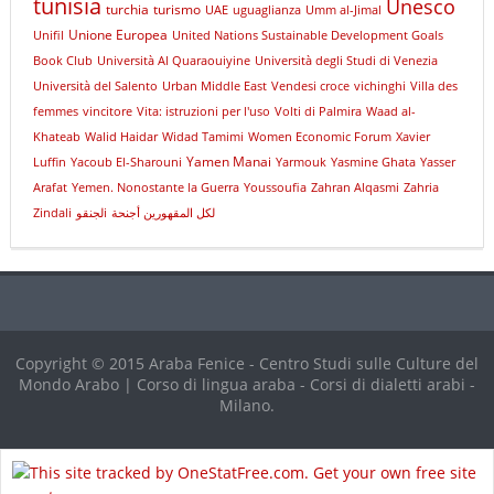
tunisia
Unesco
turchia
turismo
UAE
uguaglianza
Umm al-Jimal
Unione Europea
Unifil
United Nations Sustainable Development Goals
Book Club
Università Al Quaraouiyine
Università degli Studi di Venezia
Università del Salento
Urban Middle East
Vendesi croce
vichinghi
Villa des
femmes
vincitore
Vita: istruzioni per l'uso
Volti di Palmira
Waad al-
Khateab
Walid Haidar
Widad Tamimi
Women Economic Forum
Xavier
Yamen Manai
Luffin
Yacoub El-Sharouni
Yarmouk
Yasmine Ghata
Yasser
Arafat
Yemen. Nonostante la Guerra
Youssoufia
Zahran Alqasmi
Zahria
Zindali
لجنقوi
لكل المقهورين أجنحة
Copyright © 2015 Araba Fenice - Centro Studi sulle Culture del
Mondo Arabo | Corso di lingua araba - Corsi di dialetti arabi -
Milano.