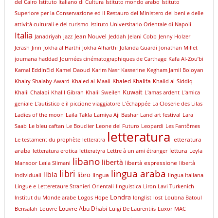
del Cairo
Istituto Italiano di Cultura
Istituto mondo arabo
Istituto
Superiore per la Conservazione ed il Restauro del Ministero dei beni e delle
attività culturali e del turismo
Istituto Universitario Orientale di Napoli
Italia
Jean Nouvel
Janadriyah
jazz
Jeddah
Jelani Cobb
Jenny Holzer
Jerash
Jinn
Jokha al Harthi
Jokha Alharthi
Jolanda Guardi
Jonathan Millet
joumana haddad
Journées cinématographiques de Carthage
Kafa Al-Zou’bi
Kamal EddinEid
Kamel Daoud
Karim Nasr
Kasserine
Kegham Jamil Boloyan
Khaled Khalifa
Khairy Shalaby Award
Khaled al-Maali
Khalid al-Siddiq
Kuwait
Khalil Chalabi
Khalil Gibran
Khalil Sweileh
L'amas ardent
L'amica
geniale
L'autistico e il piccione viaggiatore
L'échappée
La Closerie des Lilas
Ladies of the moon
Laila Takla
Lamiya Aji Bashar
Land art festival
Lara
Saab
Le bleu caftan
Le Bouclier
Leone del Futuro
Leopardi
Les Fantômes
letteratura
letteratura
Le testament du prophète
letteratra
araba
lettura
letteratura erotica
letteratyra
Lettre à un ami étranger
Leyla
libano
libertà
libertà espressione
Mansoor
Leïla Slimani
libertà
libri
lingua araba
libia
libro
lingua
individuali
lingua italiana
Lingue e Letteretaure Stranieri Orientali
linguistica
Liron Lavi Turkenich
Londra
lnstitut du Monde arabe
Logos Hope
longlist
lost
Loubna Batoul
Louvre Abu Dhabi
Bensalah
Louvre
Luigi De Laurentiis
Luxor
MAC