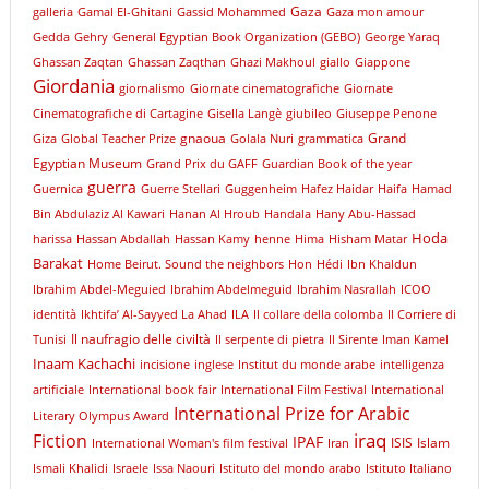
Gaza
galleria
Gamal El-Ghitani
Gassid Mohammed
Gaza mon amour
Gedda
Gehry
General Egyptian Book Organization (GEBO)
George Yaraq
Ghassan Zaqtan
Ghassan Zaqthan
Ghazi Makhoul
giallo
Giappone
Giordania
giornalismo
Giornate cinematografiche
Giornate
Cinematografiche di Cartagine
Gisella Langè
giubileo
Giuseppe Penone
gnaoua
Grand
Giza
Global Teacher Prize
Golala Nuri
grammatica
Egyptian Museum
Grand Prix du GAFF
Guardian Book of the year
guerra
Guernica
Guerre Stellari
Guggenheim
Hafez Haidar
Haifa
Hamad
Bin Abdulaziz Al Kawari
Hanan Al Hroub
Handala
Hany Abu-Hassad
Hoda
harissa
Hassan Abdallah
Hassan Kamy
henne
Hima
Hisham Matar
Barakat
Home Beirut. Sound the neighbors
Hon
Hédi
Ibn Khaldun
Ibrahim Abdel-Meguied
Ibrahim Abdelmeguid
Ibrahim Nasrallah
ICOO
identità
Ikhtifa’ Al-Sayyed La Ahad
ILA
Il collare della colomba
Il Corriere di
Il naufragio delle civiltà
Tunisi
Il serpente di pietra
Il Sirente
Iman Kamel
Inaam Kachachi
incisione
inglese
Institut du monde arabe
intelligenza
artificiale
International book fair
International Film Festival
International
International Prize for Arabic
Literary Olympus Award
iraq
Fiction
IPAF
ISIS
Islam
International Woman's film festival
Iran
Ismali Khalidi
Israele
Issa Naouri
Istituto del mondo arabo
Istituto Italiano