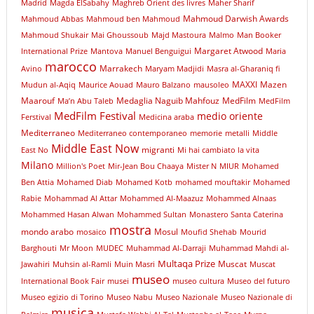
Madrid
Magda ElSabahy
Maghreb Orient des livres
Maher Sharif
Mahmoud Darwish Awards
Mahmoud Abbas
Mahmoud ben Mahmoud
Mahmoud Shukair
Mai Ghoussoub
Majd Mastoura
Malmo
Man Booker
Margaret Atwood
International Prize
Mantova
Manuel Benguigui
Maria
marocco
Marrakech
Avino
Maryam Madjidi
Masra al-Gharaniq fi
MAXXI
Mazen
Mudun al-Aqiq
Maurice Aouad
Mauro Balzano
mausoleo
Maarouf
Medaglia Naguib Mahfouz
MedFilm
Ma’n Abu Taleb
MedFilm
MedFilm Festival
medio oriente
Ferstival
Medicina araba
Mediterraneo
Mediterraneo contemporaneo
memorie
metalli
Middle
Middle East Now
migranti
East No
Mi hai cambiato la vita
Milano
Million's Poet
Mir-Jean Bou Chaaya
Mister N
MIUR
Mohamed
Ben Attia
Mohamed Diab
Mohamed Kotb
mohamed mouftakir
Mohamed
Rabie
Mohammad Al Attar
Mohammed Al-Maazuz
Mohammed Alnaas
Mohammed Hasan Alwan
Mohammed Sultan
Monastero Santa Caterina
mostra
mondo arabo
Mosul
mosaico
Moufid Shehab
Mourid
Barghouti
Mr Moon
MUDEC
Muhammad Al-Darraji
Muhammad Mahdi al-
Multaqa Prize
Muscat
Jawahiri
Muhsin al-Ramli
Muin Masri
Muscat
museo
International Book Fair
musei
museo cultura
Museo del futuro
Museo egizio di Torino
Museo Nabu
Museo Nazionale
Museo Nazionale di
musica