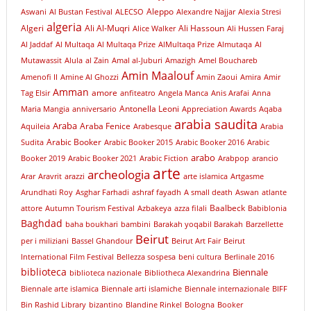
Aleppo
Aswani
Al Bustan Festival
ALECSO
Alexandre Najjar
Alexia Stresi
algeria
Algeri
Ali Al-Muqri
Ali Hassoun
Alice Walker
Ali Hussen Faraj
Al Jaddaf
Al Multaqa
Al Multaqa Prize
AlMultaqa Prize
Almutaqa
Al
Mutawassit
Alula
al Zain
Amal al-Juburi
Amazigh
Amel Bouchareb
Amin Maalouf
Amenofi II
Amine Al Ghozzi
Amin Zaoui
Amira
Amir
Amman
amore
Tag Elsir
anfiteatro
Angela Manca
Anis Arafai
Anna
Antonella Leoni
Maria Mangia
anniversario
Appreciation Awards
Aqaba
arabia saudita
Araba
Araba Fenice
Aquileia
Arabesque
Arabia
Arabic Booker
Sudita
Arabic Booker 2015
Arabic Booker 2016
Arabic
arabo
Booker 2019
Arabic Booker 2021
Arabic Fiction
Arabpop
arancio
arte
archeologia
Arar
Aravrit
arazzi
arte islamica
Artgasme
Arundhati Roy
Asghar Farhadi
ashraf fayadh
A small death
Aswan
atlante
Baalbeck
attore
Autumn Tourism Festival
Azbakeya
azza filali
Babiblonia
Baghdad
baha boukhari
bambini
Barakah yoqabil Barakah
Barzellette
Beirut
per i miliziani
Bassel Ghandour
Beirut Art Fair
Beirut
International Film Festival
Bellezza sospesa
beni cultura
Berlinale 2016
biblioteca
Biennale
biblioteca nazionale
Bibliotheca Alexandrina
Biennale arte islamica
Biennale arti islamiche
Biennale internazionale
BIFF
Bin Rashid Library
bizantino
Blandine Rinkel
Bologna
Booker