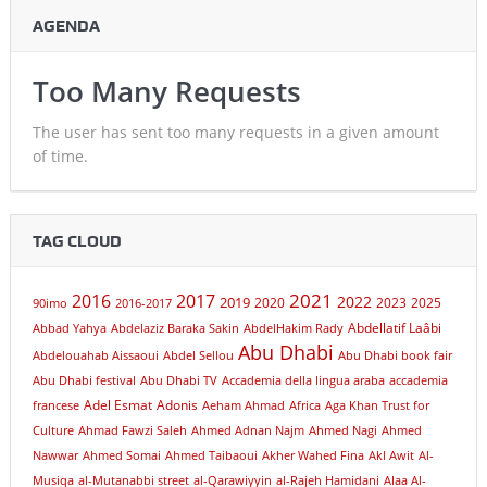
AGENDA
Too Many Requests
The user has sent too many requests in a given amount
of time.
TAG CLOUD
2021
2016
2017
2022
2019
2020
2023
2025
90imo
2016-2017
Abdellatif Laâbi
Abbad Yahya
Abdelaziz Baraka Sakin
AbdelHakim Rady
Abu Dhabi
Abdelouahab Aissaoui
Abdel Sellou
Abu Dhabi book fair
Abu Dhabi festival
Abu Dhabi TV
Accademia della lingua araba
accademia
Adel Esmat
Adonis
francese
Aeham Ahmad
Africa
Aga Khan Trust for
Culture
Ahmad Fawzi Saleh
Ahmed Adnan Najm
Ahmed Nagi
Ahmed
Nawwar
Ahmed Somai
Ahmed Taibaoui
Akher Wahed Fina
Akl Awit
Al-
Musiqa
al-Mutanabbi street
al-Qarawiyyin
al-Rajeh Hamidani
Alaa Al-