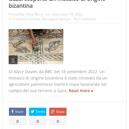
bizantina
Posted By:
Elisa Ricco
on:
settembre 19, 2022
In:
Cultura e società
,
Rassegna stampa
No Comments
Di Alyce Davies da BBC del 18 settembre 2022. Un
mosaico di origine bizantina è stato ritrovato da un
agricoltore palestinese mentre stava lavorando nel
campo del suo terreno a Gaza.
Read more
Share
Tweet
Share
0
0
0