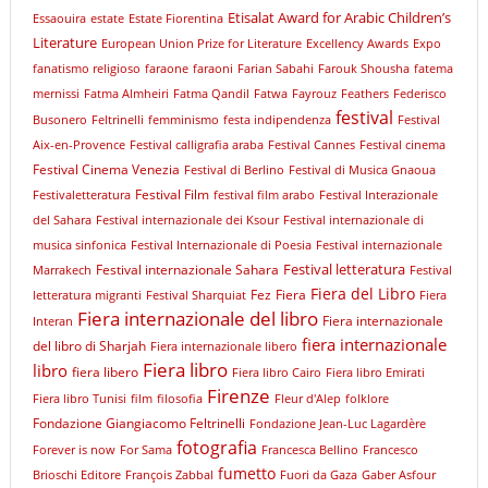
Etisalat Award for Arabic Children’s
Essaouira
estate
Estate Fiorentina
Literature
European Union Prize for Literature
Excellency Awards
Expo
fanatismo religioso
faraone
faraoni
Farian Sabahi
Farouk Shousha
fatema
mernissi
Fatma Almheiri
Fatma Qandil
Fatwa
Fayrouz
Feathers
Federisco
festival
Busonero
Feltrinelli
femminismo
festa indipendenza
Festival
Aix-en-Provence
Festival calligrafia araba
Festival Cannes
Festival cinema
Festival Cinema Venezia
Festival di Berlino
Festival di Musica Gnaoua
Festival Film
Festivaletteratura
festival film arabo
Festival Interazionale
del Sahara
Festival internazionale dei Ksour
Festival internazionale di
musica sinfonica
Festival Internazionale di Poesia
Festival internazionale
Festival letteratura
Festival internazionale Sahara
Marrakech
Festival
Fiera del Libro
Fez
Fiera
letteratura migranti
Festival Sharquiat
Fiera
Fiera internazionale del libro
Fiera internazionale
Interan
fiera internazionale
del libro di Sharjah
Fiera internazionale libero
Fiera libro
libro
fiera libero
Fiera libro Cairo
Fiera libro Emirati
Firenze
Fiera libro Tunisi
film
filosofia
Fleur d'Alep
folklore
Fondazione Giangiacomo Feltrinelli
Fondazione Jean-Luc Lagardère
fotografia
Forever is now
For Sama
Francesca Bellino
Francesco
fumetto
Brioschi Editore
François Zabbal
Fuori da Gaza
Gaber Asfour