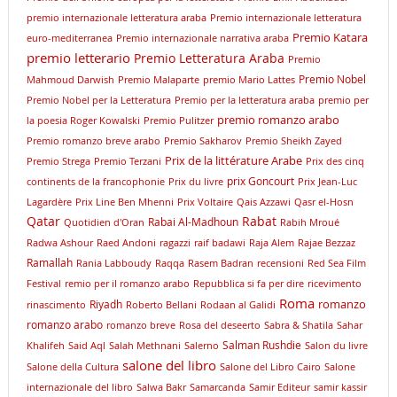
premio internazionale letteratura araba
Premio internazionale letteratura
Premio Katara
euro-mediterranea
Premio internazionale narrativa araba
premio letterario
Premio Letteratura Araba
Premio
Premio Nobel
Mahmoud Darwish
Premio Malaparte
premio Mario Lattes
Premio Nobel per la Letteratura
Premio per la letteratura araba
premio per
premio romanzo arabo
la poesia Roger Kowalski
Premio Pulitzer
Premio romanzo breve arabo
Premio Sakharov
Premio Sheikh Zayed
Prix de la littérature Arabe
Premio Strega
Premio Terzani
Prix des cinq
prix Goncourt
continents de la francophonie
Prix du livre
Prix Jean-Luc
Lagardère
Prix Line Ben Mhenni
Prix Voltaire
Qais Azzawi
Qasr el-Hosn
Qatar
Rabat
Rabai Al-Madhoun
Quotidien d'Oran
Rabih Mroué
Radwa Ashour
Raed Andoni
ragazzi
raif badawi
Raja Alem
Rajae Bezzaz
Ramallah
Rania Labboudy
Raqqa
Rasem Badran
recensioni
Red Sea Film
Festival
remio per il romanzo arabo
Repubblica si fa per dire
ricevimento
Roma
romanzo
Riyadh
rinascimento
Roberto Bellani
Rodaan al Galidi
romanzo arabo
romanzo breve
Rosa del deseerto
Sabra & Shatila
Sahar
Salman Rushdie
Khalifeh
Said Aql
Salah Methnani
Salerno
Salon du livre
salone del libro
Salone della Cultura
Salone del Libro Cairo
Salone
internazionale del libro
Salwa Bakr
Samarcanda
Samir Editeur
samir kassir