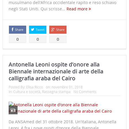
musulmano dell'Africa occidentale rapito e reso schiavo
negli Stati Uniti. Qui scrisse...
Read more
Share
Tweet
Share
0
0
0
Antonella Leoni ospite d’onore alla
Biennale internazionale di arte della
calligrafia araba del Cairo
Posted By:
Elisa Ricco
on:
novembre 01, 2018
In:
Cultura e società
,
Rassegna stampa
No Comments
Da ANSAmed del 31 ottobre 2018. Un'italiana, Antonella
Leoni, é fra i nove ospiti d'onore della Biennale