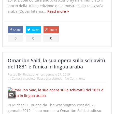
2019. Dubai Culture and Arts Authority ha annunciato il
lancio della 10ima edizione della mostra sulla calligrafia
araba (Dubai Interna...
Read more
Share
Tweet
Share
0
0
0
Omar ibn Said, la sua opera sulla schiavitù
del 1831 è l’unica in lingua araba
Posted By:
Redazione
on:
gennaio 27, 2019
In:
Cultura e società
,
Rassegna stampa
No Comments
Di Michael E. Ruane da The Washington Post del 20
gennaio 2019. Il suo nome era Omar ibn Said, studioso