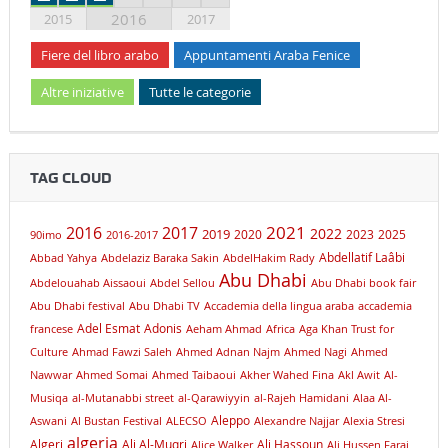
2016
2015
2017
Fiere del libro arabo
Appuntamenti Araba Fenice
Altre iniziative
Tutte le categorie
TAG CLOUD
2021
2016
2017
2019
2022
2020
2023
2025
90imo
2016-2017
Abdellatif Laâbi
Abbad Yahya
Abdelaziz Baraka Sakin
AbdelHakim Rady
Abu Dhabi
Abdelouahab Aissaoui
Abdel Sellou
Abu Dhabi book fair
Abu Dhabi festival
Abu Dhabi TV
Accademia della lingua araba
accademia
Adel Esmat
Adonis
francese
Aeham Ahmad
Africa
Aga Khan Trust for
Culture
Ahmad Fawzi Saleh
Ahmed Adnan Najm
Ahmed Nagi
Ahmed
Nawwar
Ahmed Somai
Ahmed Taibaoui
Akher Wahed Fina
Akl Awit
Al-
Musiqa
al-Mutanabbi street
al-Qarawiyyin
al-Rajeh Hamidani
Alaa Al-
Aleppo
Aswani
Al Bustan Festival
ALECSO
Alexandre Najjar
Alexia Stresi
algeria
Algeri
Ali Al-Muqri
Ali Hassoun
Alice Walker
Ali Hussen Faraj