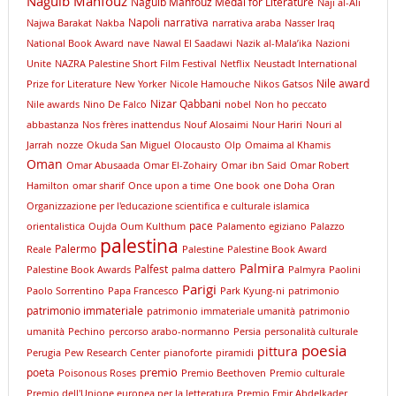
Naguib Mahfouz
Naguib Mahfouz Medal for Literature
Naji al-Ali
Napoli
narrativa
Najwa Barakat
Nakba
narrativa araba
Nasser Iraq
National Book Award
nave
Nawal El Saadawi
Nazik al-Mala’ika
Nazioni
Unite
NAZRA Palestine Short Film Festival
Netflix
Neustadt International
Nile award
Prize for Literature
New Yorker
Nicole Hamouche
Nikos Gatsos
Nizar Qabbani
Nile awards
Nino De Falco
nobel
Non ho peccato
abbastanza
Nos frères inattendus
Nouf Alosaimi
Nour Hariri
Nouri al
Jarrah
nozze
Okuda San Miguel
Olocausto
Olp
Omaima al Khamis
Oman
Omar Abusaada
Omar El-Zohairy
Omar ibn Said
Omar Robert
Hamilton
omar sharif
Once upon a time
One book
one Doha
Oran
Organizzazione per l'educazione scientifica e culturale islamica
pace
orientalistica
Oujda
Oum Kulthum
Palamento egiziano
Palazzo
palestina
Palermo
Reale
Palestine
Palestine Book Award
Palmira
Palfest
Palestine Book Awards
palma dattero
Palmyra
Paolini
Parigi
Paolo Sorrentino
Papa Francesco
Park Kyung-ni
patrimonio
patrimonio immateriale
patrimonio immateriale umanità
patrimonio
umanità
Pechino
percorso arabo-normanno
Persia
personalità culturale
poesia
pittura
Perugia
Pew Research Center
pianoforte
piramidi
premio
poeta
Poisonous Roses
Premio Beethoven
Premio culturale
Premio dell'Unione europea per la letteratura
Premio Emir Abdelkader