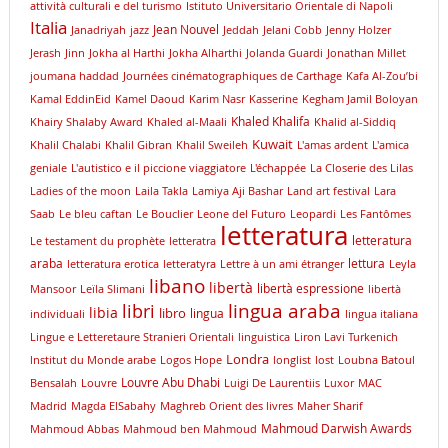
attività culturali e del turismo
Istituto Universitario Orientale di Napoli
Italia
Jean Nouvel
Janadriyah
jazz
Jeddah
Jelani Cobb
Jenny Holzer
Jerash
Jinn
Jokha al Harthi
Jokha Alharthi
Jolanda Guardi
Jonathan Millet
joumana haddad
Journées cinématographiques de Carthage
Kafa Al-Zou’bi
Kamal EddinEid
Kamel Daoud
Karim Nasr
Kasserine
Kegham Jamil Boloyan
Khaled Khalifa
Khairy Shalaby Award
Khaled al-Maali
Khalid al-Siddiq
Kuwait
Khalil Chalabi
Khalil Gibran
Khalil Sweileh
L'amas ardent
L'amica
geniale
L'autistico e il piccione viaggiatore
L'échappée
La Closerie des Lilas
Ladies of the moon
Laila Takla
Lamiya Aji Bashar
Land art festival
Lara
Saab
Le bleu caftan
Le Bouclier
Leone del Futuro
Leopardi
Les Fantômes
letteratura
letteratura
Le testament du prophète
letteratra
araba
lettura
letteratura erotica
letteratyra
Lettre à un ami étranger
Leyla
libano
libertà
libertà espressione
Mansoor
Leïla Slimani
libertà
lingua araba
libri
libia
libro
lingua
individuali
lingua italiana
Lingue e Letteretaure Stranieri Orientali
linguistica
Liron Lavi Turkenich
Londra
lnstitut du Monde arabe
Logos Hope
longlist
lost
Loubna Batoul
Louvre Abu Dhabi
Bensalah
Louvre
Luigi De Laurentiis
Luxor
MAC
Madrid
Magda ElSabahy
Maghreb Orient des livres
Maher Sharif
Mahmoud Darwish Awards
Mahmoud Abbas
Mahmoud ben Mahmoud