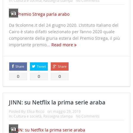
In:
Cultura e società
,
Rassegna stampa
No Comments
Da 9colonne.it del 24 giugno 2020. L’Istituto Italiano del
Cairo è stato difatti selezionato per l’anno 2020 quale
componente della giuria estera del Premio Strega, il più
importante premio...
Read more
Share
Tweet
Share
0
0
0
JINN: su Netflix la prima serie araba
Posted By:
Elisa Ricco
on:
maggio 29, 2019
In:
Cultura e società
,
Rassegna stampa
No Comments