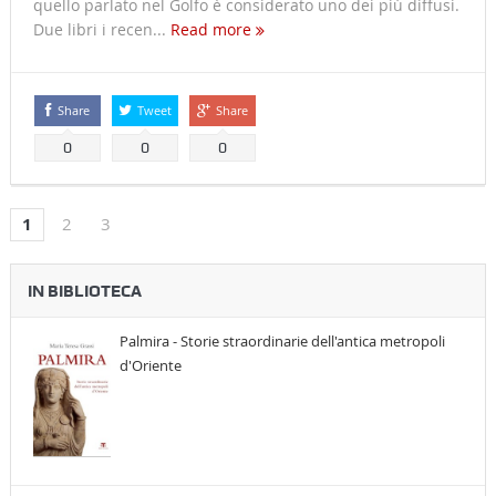
quello parlato nel Golfo è considerato uno dei più diffusi.
Due libri i recen...
Read more
Share
Tweet
Share
0
0
0
1
2
3
IN BIBLIOTECA
Palmira - Storie straordinarie dell'antica metropoli
d'Oriente