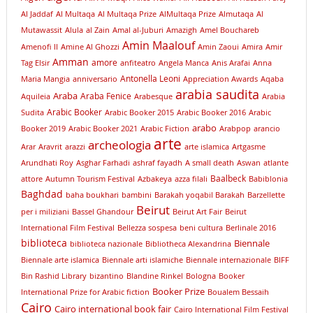
Al Jaddaf
Al Multaqa
Al Multaqa Prize
AlMultaqa Prize
Almutaqa
Al
Mutawassit
Alula
al Zain
Amal al-Juburi
Amazigh
Amel Bouchareb
Amin Maalouf
Amenofi II
Amine Al Ghozzi
Amin Zaoui
Amira
Amir
Amman
amore
Tag Elsir
anfiteatro
Angela Manca
Anis Arafai
Anna
Antonella Leoni
Maria Mangia
anniversario
Appreciation Awards
Aqaba
arabia saudita
Araba
Araba Fenice
Aquileia
Arabesque
Arabia
Arabic Booker
Sudita
Arabic Booker 2015
Arabic Booker 2016
Arabic
arabo
Booker 2019
Arabic Booker 2021
Arabic Fiction
Arabpop
arancio
arte
archeologia
Arar
Aravrit
arazzi
arte islamica
Artgasme
Arundhati Roy
Asghar Farhadi
ashraf fayadh
A small death
Aswan
atlante
Baalbeck
attore
Autumn Tourism Festival
Azbakeya
azza filali
Babiblonia
Baghdad
baha boukhari
bambini
Barakah yoqabil Barakah
Barzellette
Beirut
per i miliziani
Bassel Ghandour
Beirut Art Fair
Beirut
International Film Festival
Bellezza sospesa
beni cultura
Berlinale 2016
biblioteca
Biennale
biblioteca nazionale
Bibliotheca Alexandrina
Biennale arte islamica
Biennale arti islamiche
Biennale internazionale
BIFF
Bin Rashid Library
bizantino
Blandine Rinkel
Bologna
Booker
Booker Prize
International Prize for Arabic fiction
Boualem Bessaih
Cairo
Cairo international book fair
Cairo International Film Festival