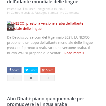
dell’atlante mondiale delle lingue
Posted By:
Elisa Ricco
on:
gennaio 10, 2021
In:
Cultura e società
,
Rassegna stampa
No Comments
Da Devdiscourse.com del 6 gennaio 2021. L'UNESCO
propone lo sviluppo dell'atlante mondiale delle lingue
(WAL) ed è pronto a realizzare una versione araba. Il
nuovo WAL si propone di diventar...
Read more
Share
Tweet
Share
0
0
0
Abu Dhabi: piano quinquennale per
promuovere la lingua araba