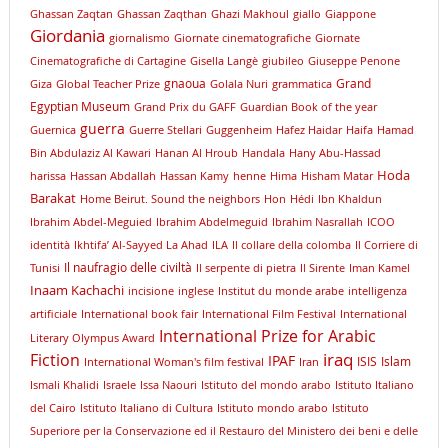
Ghassan Zaqtan
Ghassan Zaqthan
Ghazi Makhoul
giallo
Giappone
Giordania
giornalismo
Giornate cinematografiche
Giornate
Cinematografiche di Cartagine
Gisella Langè
giubileo
Giuseppe Penone
gnaoua
Grand
Giza
Global Teacher Prize
Golala Nuri
grammatica
Egyptian Museum
Grand Prix du GAFF
Guardian Book of the year
guerra
Guernica
Guerre Stellari
Guggenheim
Hafez Haidar
Haifa
Hamad
Bin Abdulaziz Al Kawari
Hanan Al Hroub
Handala
Hany Abu-Hassad
Hoda
harissa
Hassan Abdallah
Hassan Kamy
henne
Hima
Hisham Matar
Barakat
Home Beirut. Sound the neighbors
Hon
Hédi
Ibn Khaldun
Ibrahim Abdel-Meguied
Ibrahim Abdelmeguid
Ibrahim Nasrallah
ICOO
identità
Ikhtifa’ Al-Sayyed La Ahad
ILA
Il collare della colomba
Il Corriere di
Il naufragio delle civiltà
Tunisi
Il serpente di pietra
Il Sirente
Iman Kamel
Inaam Kachachi
incisione
inglese
Institut du monde arabe
intelligenza
artificiale
International book fair
International Film Festival
International
International Prize for Arabic
Literary Olympus Award
iraq
Fiction
IPAF
ISIS
Islam
International Woman's film festival
Iran
Ismali Khalidi
Israele
Issa Naouri
Istituto del mondo arabo
Istituto Italiano
del Cairo
Istituto Italiano di Cultura
Istituto mondo arabo
Istituto
Superiore per la Conservazione ed il Restauro del Ministero dei beni e delle