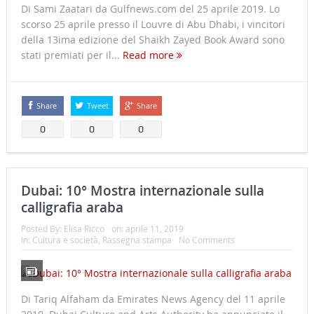
Di Sami Zaatari da Gulfnews.com del 25 aprile 2019. Lo
scorso 25 aprile presso il Louvre di Abu Dhabi, i vincitori
della 13ima edizione del Shaikh Zayed Book Award sono
stati premiati per il...
Read more
Share
Tweet
Share
0
0
0
Dubai: 10° Mostra internazionale sulla
calligrafia araba
Posted By:
Elisa Ricco
on:
aprile 11, 2019
In:
Cultura e società
,
Rassegna stampa
No Comments
Di Tariq Alfaham da Emirates News Agency del 11 aprile