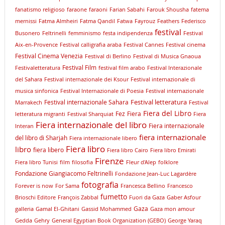
fanatismo religioso
faraone
faraoni
Farian Sabahi
Farouk Shousha
fatema
mernissi
Fatma Almheiri
Fatma Qandil
Fatwa
Fayrouz
Feathers
Federisco
festival
Busonero
Feltrinelli
femminismo
festa indipendenza
Festival
Aix-en-Provence
Festival calligrafia araba
Festival Cannes
Festival cinema
Festival Cinema Venezia
Festival di Berlino
Festival di Musica Gnaoua
Festival Film
Festivaletteratura
festival film arabo
Festival Interazionale
del Sahara
Festival internazionale dei Ksour
Festival internazionale di
musica sinfonica
Festival Internazionale di Poesia
Festival internazionale
Festival letteratura
Festival internazionale Sahara
Marrakech
Festival
Fiera del Libro
Fez
Fiera
letteratura migranti
Festival Sharquiat
Fiera
Fiera internazionale del libro
Fiera internazionale
Interan
fiera internazionale
del libro di Sharjah
Fiera internazionale libero
Fiera libro
libro
fiera libero
Fiera libro Cairo
Fiera libro Emirati
Firenze
Fiera libro Tunisi
film
filosofia
Fleur d'Alep
folklore
Fondazione Giangiacomo Feltrinelli
Fondazione Jean-Luc Lagardère
fotografia
Forever is now
For Sama
Francesca Bellino
Francesco
fumetto
Brioschi Editore
François Zabbal
Fuori da Gaza
Gaber Asfour
Gaza
galleria
Gamal El-Ghitani
Gassid Mohammed
Gaza mon amour
Gedda
Gehry
General Egyptian Book Organization (GEBO)
George Yaraq