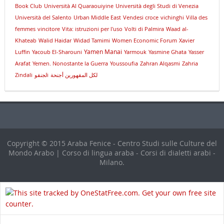
Book Club
Università Al Quaraouiyine
Università degli Studi di Venezia
Università del Salento
Urban Middle East
Vendesi croce
vichinghi
Villa des
femmes
vincitore
Vita: istruzioni per l'uso
Volti di Palmira
Waad al-
Khateab
Walid Haidar
Widad Tamimi
Women Economic Forum
Xavier
Yamen Manai
Luffin
Yacoub El-Sharouni
Yarmouk
Yasmine Ghata
Yasser
Arafat
Yemen. Nonostante la Guerra
Youssoufia
Zahran Alqasmi
Zahria
Zindali
لجنقوi
لكل المقهورين أجنحة
Copyright © 2015 Araba Fenice - Centro Studi sulle Culture del
Mondo Arabo | Corso di lingua araba - Corsi di dialetti arabi -
Milano.