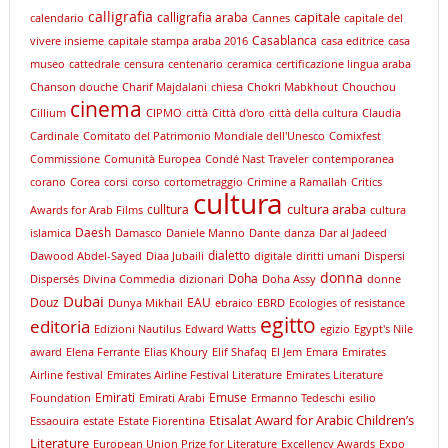
calligrafia
capitale
calligrafia araba
calendario
Cannes
capitale del
Casablanca
vivere insieme
capitale stampa araba 2016
casa editrice
casa
museo
cattedrale
censura
centenario
ceramica
certificazione lingua araba
Chanson douche
Charif Majdalani
chiesa
Chokri Mabkhout
Chouchou
cinema
Cillium
CIPMO
città
Città d'oro
città della cultura
Claudia
Cardinale
Comitato del Patrimonio Mondiale dell'Unesco
Comixfest
Commissione
Comunità Europea
Condé Nast Traveler
contemporanea
corano
Corea
corsi
corso
cortometraggio
Crimine a Ramallah
Critics
cultura
cultura araba
culltura
Awards for Arab Films
cultura
Daesh
islamica
Damasco
Daniele Manno
Dante
danza
Dar al Jadeed
dialetto
Dawood Abdel-Sayed
Diaa Jubaili
digitale
diritti umani
Dispersi
donna
Doha
Dispersés
Divina Commedia
dizionari
Doha Assy
donne
Dubai
Douz
EAU
Dunya Mikhail
ebraico
EBRD
Ecologies of resistance
egitto
editoria
Edizioni Nautilus
Edward Watts
egizio
Egypt's Nile
award
Elena Ferrante
Elias Khoury
Elif Shafaq
El Jem
Emara
Emirates
Airline festival
Emirates Airline Festival Literature
Emirates Literature
Emirati
Emuse
Foundation
Emirati Arabi
Ermanno Tedeschi
esilio
Etisalat Award for Arabic Children’s
Essaouira
estate
Estate Fiorentina
Literature
European Union Prize for Literature
Excellency Awards
Expo