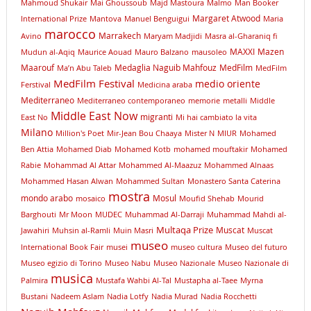
Mahmoud Shukair
Mai Ghoussoub
Majd Mastoura
Malmo
Man Booker
Margaret Atwood
International Prize
Mantova
Manuel Benguigui
Maria
marocco
Marrakech
Avino
Maryam Madjidi
Masra al-Gharaniq fi
MAXXI
Mazen
Mudun al-Aqiq
Maurice Aouad
Mauro Balzano
mausoleo
Maarouf
Medaglia Naguib Mahfouz
MedFilm
Ma’n Abu Taleb
MedFilm
MedFilm Festival
medio oriente
Ferstival
Medicina araba
Mediterraneo
Mediterraneo contemporaneo
memorie
metalli
Middle
Middle East Now
migranti
East No
Mi hai cambiato la vita
Milano
Million's Poet
Mir-Jean Bou Chaaya
Mister N
MIUR
Mohamed
Ben Attia
Mohamed Diab
Mohamed Kotb
mohamed mouftakir
Mohamed
Rabie
Mohammad Al Attar
Mohammed Al-Maazuz
Mohammed Alnaas
Mohammed Hasan Alwan
Mohammed Sultan
Monastero Santa Caterina
mostra
mondo arabo
Mosul
mosaico
Moufid Shehab
Mourid
Barghouti
Mr Moon
MUDEC
Muhammad Al-Darraji
Muhammad Mahdi al-
Multaqa Prize
Muscat
Jawahiri
Muhsin al-Ramli
Muin Masri
Muscat
museo
International Book Fair
musei
museo cultura
Museo del futuro
Museo egizio di Torino
Museo Nabu
Museo Nazionale
Museo Nazionale di
musica
Palmira
Mustafa Wahbi Al-Tal
Mustapha al-Taee
Myrna
Bustani
Nadeem Aslam
Nadia Lotfy
Nadia Murad
Nadia Rocchetti