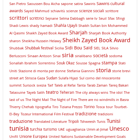
Sawiris cultural
San Pietro
Saoussen Bou Aicha
sapone
satira
Sawiris
awards
scienze sociali
Sayed Mahmud
schiavitù
scienze
scrittore
scrittori
scrittrici
Sejnane
Selma Dabbagh
serie tv
Seuil
Sfax
Sfingi
Shahla Ujayli
Shadi Lewis
shady hamadi
Shaikh Sultan bin Mohammed
Sharjah
Al Qasimi
Shaikh Zayed Book Award
Sharjah Book Authority
Sheikh Zayed Book Award
sharon
Sheikha Hussein Helawy
Sidi Bou Saïd
Shubbak festival
Shubbak
Sicilia
SIEL
SILA
Silvio
siria
società
Berlusconi
Sinaan Antoon
Sinai
sirialibano
sodoma
stampa
Souk Okaz
Sonallah Ibrahim
Sorrentino
Sousse
Spagna
Stati
storia
Uniti
Stazione di monta per donne
Stefania Giannini
storie brevi
Sudan
street art
Striscia Gaza
Sulafa Hijazi
Sul corno del rinoceronte
summit
Sursock
svezia
Taif
Taleb al Refai
Tanta
Tarab Zaman
Tareq Bakari
teatro
Teheran
Tataouine
Tayeb Salih
The city always wins
The idol
The
last of us
The Night Mail
The Night of Fire
There are no windmills in Basra
Torino
Thierry Chehab
tipografia
Tiro
Tiziana Prezzo
Tosca
tour
Tourbet-
tradizione
El-Bey
Tozeur International Film Festival
tradizioni
Tunisi
traduzione
Tripoli
Translated Literature
Tshweesh
Tunis
tunisia
Unesco
turchia
turismo
UAE
uguaglianza
Umm al-Jimal
Unione Europea
Unifil
United Nations Sustainable Development Goals