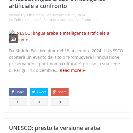
artificiale a confronto
Posted By:
Elisa Ricco
on:
novembre 22, 2024
In:
Cultura e società
,
Rassegna stampa
No Comments
Da Middle East Monitor del 18 novembre 2024. L'UNESCO
ospiterà un evento dal titolo "Promuovere l'innovazione
preservando il patrimonio culturale" presso la sua sede
di Parigi il 18 dicembre...
Read more
Share
Tweet
Share
0
0
0
UNESCO: presto la versione araba