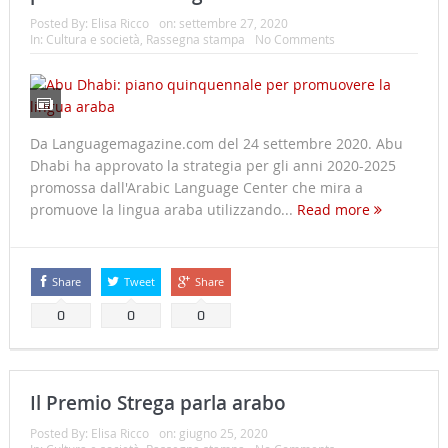
Posted By:
Elisa Ricco
on:
settembre 27, 2020
In:
Cultura e società
,
Rassegna stampa
No Comments
Da Languagemagazine.com del 24 settembre 2020. Abu
Dhabi ha approvato la strategia per gli anni 2020-2025
promossa dall'Arabic Language Center che mira a
promuove la lingua araba utilizzando...
Read more
Share
Tweet
Share
0
0
0
Il Premio Strega parla arabo
Posted By:
Elisa Ricco
on:
giugno 25, 2020