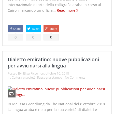
internazionale di arte della calligrafia araba in corso al
Cairo, marcando un ufficia...
Read more
Share
Tweet
Share
0
0
0
Dialetto emiratino: nuove pubblicazioni
per avvicinarsi alla lingua
Posted By:
Elisa Ricco
on:
ottobre 10, 2018
In:
Cultura e società
,
Rassegna stampa
No Comments
Di Melissa Grondlung da The National del 6 ottobre 2018.
La lingua araba è nota per la sua varietà di dialetti e