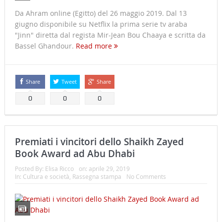
Da Ahram online (Egitto) del 26 maggio 2019. Dal 13
giugno disponibile su Netflix la prima serie tv araba
"Jinn" diretta dal regista Mir-Jean Bou Chaaya e scritta da
Bassel Ghandour.
Read more
Share
Tweet
Share
0
0
0
Premiati i vincitori dello Shaikh Zayed
Book Award ad Abu Dhabi
Posted By:
Elisa Ricco
on:
aprile 29, 2019
In:
Cultura e società
,
Rassegna stampa
No Comments