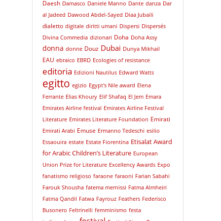
Daesh
Damasco
Daniele Manno
Dante
danza
Dar
al Jadeed
Dawood Abdel-Sayed
Diaa Jubaili
dialetto
digitale
diritti umani
Dispersi
Dispersés
Doha
Divina Commedia
dizionari
Doha Assy
Dubai
donna
Douz
donne
Dunya Mikhail
EAU
ebraico
EBRD
Ecologies of resistance
editoria
Edizioni Nautilus
Edward Watts
egitto
egizio
Egypt's Nile award
Elena
Ferrante
Elias Khoury
Elif Shafaq
El Jem
Emara
Emirates Airline festival
Emirates Airline Festival
Emirati
Literature
Emirates Literature Foundation
Emuse
Emirati Arabi
Ermanno Tedeschi
esilio
Etisalat Award
Essaouira
estate
Estate Fiorentina
for Arabic Children’s Literature
European
Union Prize for Literature
Excellency Awards
Expo
fanatismo religioso
faraone
faraoni
Farian Sabahi
Farouk Shousha
fatema mernissi
Fatma Almheiri
Fatma Qandil
Fatwa
Fayrouz
Feathers
Federisco
Busonero
Feltrinelli
femminismo
festa