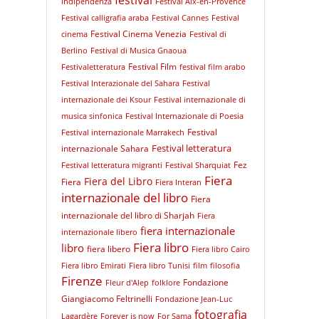
festival
indipendenza
Festival Aix-en-Provence
Festival calligrafia araba
Festival Cannes
Festival
Festival Cinema Venezia
cinema
Festival di
Berlino
Festival di Musica Gnaoua
Festival Film
Festivaletteratura
festival film arabo
Festival Interazionale del Sahara
Festival
internazionale dei Ksour
Festival internazionale di
musica sinfonica
Festival Internazionale di Poesia
Festival
Festival internazionale Marrakech
Festival letteratura
internazionale Sahara
Fez
Festival letteratura migranti
Festival Sharquiat
Fiera
Fiera del Libro
Fiera
Fiera Interan
internazionale del libro
Fiera
internazionale del libro di Sharjah
Fiera
fiera internazionale
internazionale libero
Fiera libro
libro
fiera libero
Fiera libro Cairo
Fiera libro Emirati
Fiera libro Tunisi
film
filosofia
Firenze
Fondazione
Fleur d'Alep
folklore
Giangiacomo Feltrinelli
Fondazione Jean-Luc
fotografia
Lagardère
Forever is now
For Sama