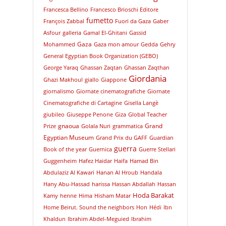
Francesca Bellino
Francesco Brioschi Editore
fumetto
François Zabbal
Fuori da Gaza
Gaber
Asfour
galleria
Gamal El-Ghitani
Gassid
Gaza
Mohammed
Gaza mon amour
Gedda
Gehry
General Egyptian Book Organization (GEBO)
George Yaraq
Ghassan Zaqtan
Ghassan Zaqthan
Giordania
Ghazi Makhoul
giallo
Giappone
giornalismo
Giornate cinematografiche
Giornate
Cinematografiche di Cartagine
Gisella Langè
giubileo
Giuseppe Penone
Giza
Global Teacher
gnaoua
Grand
Prize
Golala Nuri
grammatica
Egyptian Museum
Grand Prix du GAFF
Guardian
guerra
Book of the year
Guernica
Guerre Stellari
Guggenheim
Hafez Haidar
Haifa
Hamad Bin
Abdulaziz Al Kawari
Hanan Al Hroub
Handala
Hany Abu-Hassad
harissa
Hassan Abdallah
Hassan
Hoda Barakat
Kamy
henne
Hima
Hisham Matar
Home Beirut. Sound the neighbors
Hon
Hédi
Ibn
Khaldun
Ibrahim Abdel-Meguied
Ibrahim