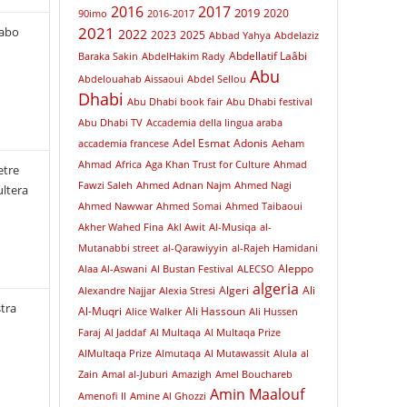
2016
2017
2019
2020
90imo
2016-2017
2021
rabo
2022
2023
2025
Abbad Yahya
Abdelaziz
Abdellatif Laâbi
Baraka Sakin
AbdelHakim Rady
Abu
Abdelouahab Aissaoui
Abdel Sellou
Dhabi
Abu Dhabi book fair
Abu Dhabi festival
Abu Dhabi TV
Accademia della lingua araba
Adel Esmat
Adonis
accademia francese
Aeham
Ahmad
Africa
Aga Khan Trust for Culture
Ahmad
etre
Fawzi Saleh
Ahmed Adnan Najm
Ahmed Nagi
ultera
Ahmed Nawwar
Ahmed Somai
Ahmed Taibaoui
Akher Wahed Fina
Akl Awit
Al-Musiqa
al-
Mutanabbi street
al-Qarawiyyin
al-Rajeh Hamidani
Aleppo
Alaa Al-Aswani
Al Bustan Festival
ALECSO
algeria
Algeri
Ali
Alexandre Najjar
Alexia Stresi
tra
Al-Muqri
Ali Hassoun
Alice Walker
Ali Hussen
Faraj
Al Jaddaf
Al Multaqa
Al Multaqa Prize
AlMultaqa Prize
Almutaqa
Al Mutawassit
Alula
al
Zain
Amal al-Juburi
Amazigh
Amel Bouchareb
Amin Maalouf
Amenofi II
Amine Al Ghozzi