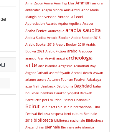
Amman
amore
Amin Zaoui
Amira
Amir Tag Elsir
anfiteatro
Angela Manca
Anis Arafai
Anna Maria
Antonella Leoni
Mangia
anniversario
 del
Araba
Appreciation Awards
Aqaba
Aquileia
arabia saudita
Araba Fenice
Arabesque
Arabic Booker
Arabia Sudita
Arabic Booker 2015
Arabic Booker 2016
Arabic Booker 2019
Arabic
arabo
Booker 2021
Arabic Fiction
Arabpop
archeologia
arancio
Arar
Aravrit
arazzi
arte
LI
arte islamica
Artgasme
Arundhati Roy
Asghar Farhadi
ashraf fayadh
A small death
Aswan
atlante
attore
Autumn Tourism Festival
Azbakeya
Baghdad
Baalbeck
azza filali
Babiblonia
baha
boukhari
bambini
Barakah yoqabil Barakah
Barzellette per i miliziani
Bassel Ghandour
Beirut
Beirut Art Fair
Beirut International Film
Festival
Bellezza sospesa
beni cultura
Berlinale
biblioteca
2016
biblioteca nazionale
Bibliotheca
Biennale
Alexandrina
Biennale arte islamica