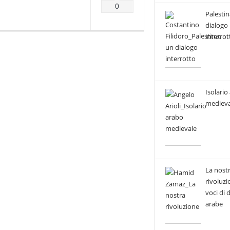
0
Palestin
dialogo
interrot
Isolario
medieva
La nost
rivoluzi
voci di
arabe