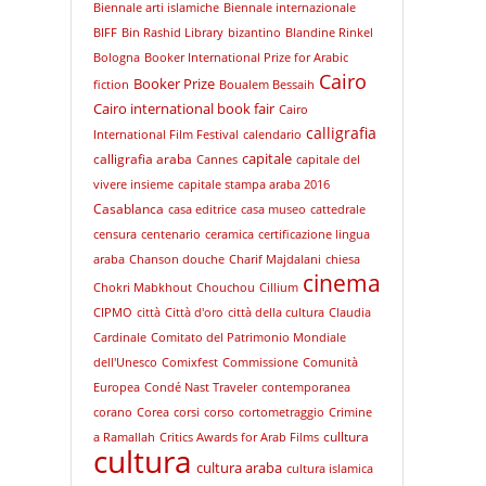
Biennale arti islamiche
Biennale internazionale
BIFF
Bin Rashid Library
bizantino
Blandine Rinkel
Bologna
Booker International Prize for Arabic
Cairo
Booker Prize
fiction
Boualem Bessaih
Cairo international book fair
Cairo
calligrafia
International Film Festival
calendario
capitale
calligrafia araba
Cannes
capitale del
vivere insieme
capitale stampa araba 2016
Casablanca
casa editrice
casa museo
cattedrale
censura
centenario
ceramica
certificazione lingua
araba
Chanson douche
Charif Majdalani
chiesa
cinema
Chokri Mabkhout
Chouchou
Cillium
CIPMO
città
Città d'oro
città della cultura
Claudia
Cardinale
Comitato del Patrimonio Mondiale
dell'Unesco
Comixfest
Commissione
Comunità
Europea
Condé Nast Traveler
contemporanea
corano
Corea
corsi
corso
cortometraggio
Crimine
culltura
a Ramallah
Critics Awards for Arab Films
cultura
cultura araba
cultura islamica