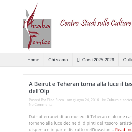
Home
Chi siamo
Corsi 2025-2026
Cult
A Beirut e Teheran torna alla luce il te
dell’Olp
Posted By:
Elisa Ricco
on:
giugno 24, 2016
In:
Cultura e socie
No Comments
Dai sotterranei di un museo di Teheran e alcune cas
tornano alla luce decine di dipinti del 'tesoro' artist
disperso e in parte distrutto nell'invasion...
Read m