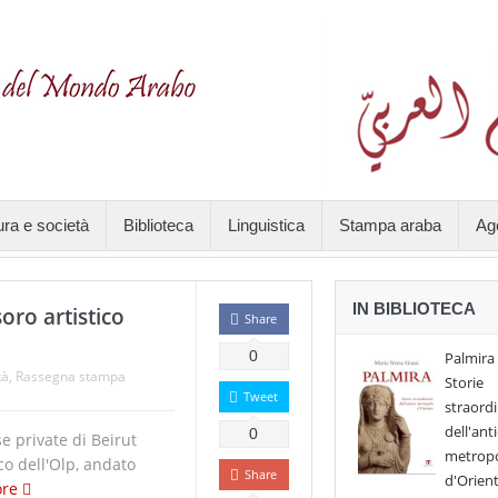
ura e società
Biblioteca
Linguistica
Stampa araba
Ag
IN BIBLIOTECA
soro artistico
Share
0
Palmira 
tà
,
Rassegna stampa
Storie
Tweet
straordi
dell'ant
0
e private di Beirut
metropo
ico dell'Olp, andato
Share
d'Orien
ore