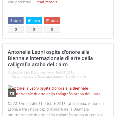
alto potenzial...
Read more
Share
Tweet
Share
0
0
0
Antonella Leoni ospite d’onore alla
Biennale internazionale di arte della
calligrafia araba del Cairo
Posted By:
Elisa Ricco
on:
novembre 01, 2018
In:
Cultura e società
,
Rassegna stampa
No Comments
Da ANSAmed del 31 ottobre 2018. Un'italiana, Antonella
Leoni, é fra i nove ospiti d'onore della Biennale
internazionale di arte della calligrafia araba in corso al