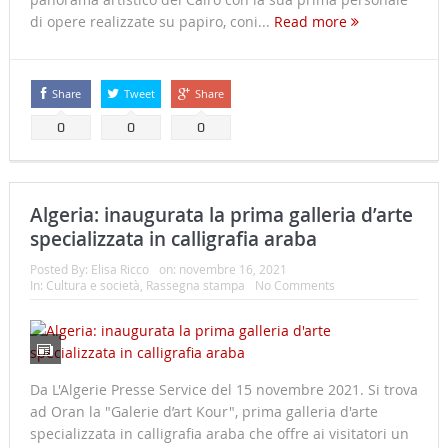
di opere realizzate su papiro, coni...
Read more
Share
Tweet
Share
0
0
0
Algeria: inaugurata la prima galleria d’arte
specializzata in calligrafia araba
Posted By:
Elisa Ricco
on:
novembre 16, 2021
In:
Cultura e società
,
Rassegna stampa
No Comments
Da L'Algerie Presse Service del 15 novembre 2021. Si trova
ad Oran la "Galerie d’art Kour", prima galleria d'arte
specializzata in calligrafia araba che offre ai visitatori un