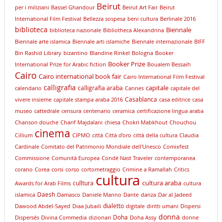
Beirut
per i miliziani
Bassel Ghandour
Beirut Art Fair
Beirut
International Film Festival
Bellezza sospesa
beni cultura
Berlinale 2016
biblioteca
Biennale
biblioteca nazionale
Bibliotheca Alexandrina
Biennale arte islamica
Biennale arti islamiche
Biennale internazionale
BIFF
Bin Rashid Library
bizantino
Blandine Rinkel
Bologna
Booker
Booker Prize
International Prize for Arabic fiction
Boualem Bessaih
Cairo
Cairo international book fair
Cairo International Film Festival
calligrafia
capitale
calligrafia araba
calendario
Cannes
capitale del
Casablanca
vivere insieme
capitale stampa araba 2016
casa editrice
casa
museo
cattedrale
censura
centenario
ceramica
certificazione lingua araba
Chanson douche
Charif Majdalani
chiesa
Chokri Mabkhout
Chouchou
cinema
Cillium
CIPMO
città
Città d'oro
città della cultura
Claudia
Cardinale
Comitato del Patrimonio Mondiale dell'Unesco
Comixfest
Commissione
Comunità Europea
Condé Nast Traveler
contemporanea
corano
Corea
corsi
corso
cortometraggio
Crimine a Ramallah
Critics
cultura
cultura araba
culltura
Awards for Arab Films
cultura
Daesh
islamica
Damasco
Daniele Manno
Dante
danza
Dar al Jadeed
dialetto
Dawood Abdel-Sayed
Diaa Jubaili
digitale
diritti umani
Dispersi
donna
Doha
Dispersés
Divina Commedia
dizionari
Doha Assy
donne