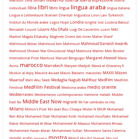
libertà
libertà espressione
Mansoor
Leïla Slimani
libertà
lingua araba
libri
libia
libro
lingua
individuali
lingua italiana
Lingue e Letteretaure Stranieri Orientali
linguistica
Liron Lavi Turkenich
Londra
lnstitut du Monde arabe
Logos Hope
longlist
lost
Loubna Batoul
Louvre Abu Dhabi
Bensalah
Louvre
Luigi De Laurentiis
Luxor
MAC
Madrid
Magda ElSabahy
Maghreb Orient des livres
Maher Sharif
Mahmoud Darwish Awards
Mahmoud Abbas
Mahmoud ben Mahmoud
Mahmoud Shukair
Mai Ghoussoub
Majd Mastoura
Malmo
Man Booker
Margaret Atwood
International Prize
Mantova
Manuel Benguigui
Maria
marocco
Marrakech
Avino
Maryam Madjidi
Masra al-Gharaniq fi
MAXXI
Mazen
Mudun al-Aqiq
Maurice Aouad
Mauro Balzano
mausoleo
Maarouf
Medaglia Naguib Mahfouz
MedFilm
Ma’n Abu Taleb
MedFilm
MedFilm Festival
medio oriente
Ferstival
Medicina araba
Mediterraneo
Mediterraneo contemporaneo
memorie
metalli
Middle
Middle East Now
migranti
East No
Mi hai cambiato la vita
Milano
Million's Poet
Mir-Jean Bou Chaaya
Mister N
MIUR
Mohamed
Ben Attia
Mohamed Diab
Mohamed Kotb
mohamed mouftakir
Mohamed
Rabie
Mohammad Al Attar
Mohammed Al-Maazuz
Mohammed Alnaas
Mohammed Hasan Alwan
Mohammed Sultan
Monastero Santa Caterina
mostra
mondo arabo
Mosul
mosaico
Moufid Shehab
Mourid