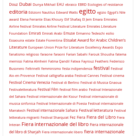
Dubai
Douz
EAU
Dunya Mikhail
ebraico
EBRD
Ecologies of resistance
egitto
editoria
Edizioni Nautilus
Edward Watts
egizio
Egypt's Nile
award
Elena Ferrante
Elias Khoury
Elif Shafaq
El Jem
Emara
Emirates
Airline festival
Emirates Airline Festival Literature
Emirates Literature
Emirati
Emuse
Foundation
Emirati Arabi
Ermanno Tedeschi
esilio
Etisalat Award for Arabic Children’s
Essaouira
estate
Estate Fiorentina
Literature
European Union Prize for Literature
Excellency Awards
Expo
fanatismo religioso
faraone
faraoni
Farian Sabahi
Farouk Shousha
fatema
mernissi
Fatma Almheiri
Fatma Qandil
Fatwa
Fayrouz
Feathers
Federisco
festival
Busonero
Feltrinelli
femminismo
festa indipendenza
Festival
Aix-en-Provence
Festival calligrafia araba
Festival Cannes
Festival cinema
Festival Cinema Venezia
Festival di Berlino
Festival di Musica Gnaoua
Festival Film
Festivaletteratura
festival film arabo
Festival Interazionale
del Sahara
Festival internazionale dei Ksour
Festival internazionale di
musica sinfonica
Festival Internazionale di Poesia
Festival internazionale
Festival letteratura
Festival internazionale Sahara
Marrakech
Festival
Fiera del Libro
Fez
Fiera
letteratura migranti
Festival Sharquiat
Fiera
Fiera internazionale del libro
Fiera internazionale
Interan
fiera internazionale
del libro di Sharjah
Fiera internazionale libero