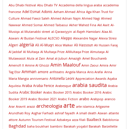
Abu Dhabi festival
Abu Dhabi TV
Accademia della lingua araba
accademia
Adel Esmat
Adonis
francese
Aeham Ahmad
Africa
Aga Khan Trust for
Culture
Ahmad Fawzi Saleh
Ahmed Adnan Najm
Ahmed Nagi
Ahmed
Nawwar
Ahmed Somai
Ahmed Taibaoui
Akher Wahed Fina
Akl Awit
Al-
Musiqa
al-Mutanabbi street
al-Qarawiyyin
al-Rajeh Hamidani
Alaa Al-
Aleppo
Aswani
Al Bustan Festival
ALECSO
Alexandre Najjar
Alexia Stresi
algeria
Algeri
Ali Al-Muqri
Ali Hassoun
Alice Walker
Ali Hussen Faraj
Al Jaddaf
Al Multaqa
Al Multaqa Prize
AlMultaqa Prize
Almutaqa
Al
Mutawassit
Alula
al Zain
Amal al-Juburi
Amazigh
Amel Bouchareb
Amin Maalouf
Amenofi II
Amine Al Ghozzi
Amin Zaoui
Amira
Amir
Amman
amore
Tag Elsir
anfiteatro
Angela Manca
Anis Arafai
Anna
Antonella Leoni
Maria Mangia
anniversario
Appreciation Awards
Aqaba
arabia saudita
Araba
Araba Fenice
Aquileia
Arabesque
Arabia
Arabic Booker
Sudita
Arabic Booker 2015
Arabic Booker 2016
Arabic
arabo
Booker 2019
Arabic Booker 2021
Arabic Fiction
Arabpop
arancio
arte
archeologia
Arar
Aravrit
arazzi
arte islamica
Artgasme
Arundhati Roy
Asghar Farhadi
ashraf fayadh
A small death
Aswan
atlante
Baalbeck
attore
Autumn Tourism Festival
Azbakeya
azza filali
Babiblonia
Baghdad
baha boukhari
bambini
Barakah yoqabil Barakah
Barzellette