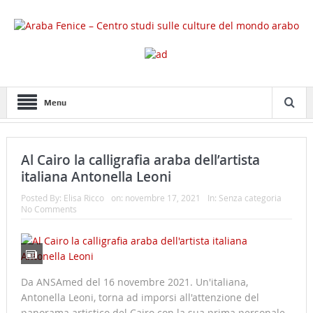
Menu
Al Cairo la calligrafia araba dell’artista
italiana Antonella Leoni
Posted By:
Elisa Ricco
on:
novembre 17, 2021
In:
Senza categoria
No Comments
Da ANSAmed del 16 novembre 2021. Un'italiana,
Antonella Leoni, torna ad imporsi all'attenzione del
panorama artistico del Cairo con la sua prima personale