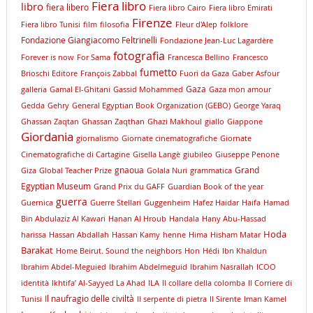
Fiera libro
libro
fiera libero
Fiera libro Cairo
Fiera libro Emirati
Firenze
Fiera libro Tunisi
film
filosofia
Fleur d'Alep
folklore
Fondazione Giangiacomo Feltrinelli
Fondazione Jean-Luc Lagardère
fotografia
Forever is now
For Sama
Francesca Bellino
Francesco
fumetto
Brioschi Editore
François Zabbal
Fuori da Gaza
Gaber Asfour
Gaza
galleria
Gamal El-Ghitani
Gassid Mohammed
Gaza mon amour
Gedda
Gehry
General Egyptian Book Organization (GEBO)
George Yaraq
Ghassan Zaqtan
Ghassan Zaqthan
Ghazi Makhoul
giallo
Giappone
Giordania
giornalismo
Giornate cinematografiche
Giornate
Cinematografiche di Cartagine
Gisella Langè
giubileo
Giuseppe Penone
gnaoua
Grand
Giza
Global Teacher Prize
Golala Nuri
grammatica
Egyptian Museum
Grand Prix du GAFF
Guardian Book of the year
guerra
Guernica
Guerre Stellari
Guggenheim
Hafez Haidar
Haifa
Hamad
Bin Abdulaziz Al Kawari
Hanan Al Hroub
Handala
Hany Abu-Hassad
Hoda
harissa
Hassan Abdallah
Hassan Kamy
henne
Hima
Hisham Matar
Barakat
Home Beirut. Sound the neighbors
Hon
Hédi
Ibn Khaldun
Ibrahim Abdel-Meguied
Ibrahim Abdelmeguid
Ibrahim Nasrallah
ICOO
identità
Ikhtifa’ Al-Sayyed La Ahad
ILA
Il collare della colomba
Il Corriere di
Il naufragio delle civiltà
Tunisi
Il serpente di pietra
Il Sirente
Iman Kamel