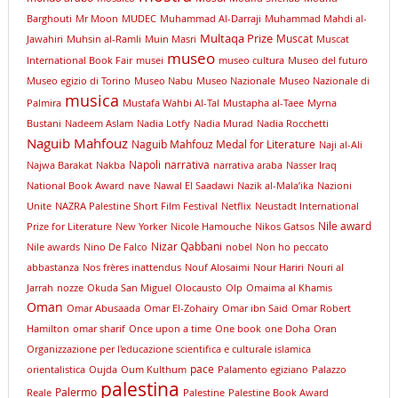
Barghouti
Mr Moon
MUDEC
Muhammad Al-Darraji
Muhammad Mahdi al-
Multaqa Prize
Muscat
Jawahiri
Muhsin al-Ramli
Muin Masri
Muscat
museo
International Book Fair
musei
museo cultura
Museo del futuro
Museo egizio di Torino
Museo Nabu
Museo Nazionale
Museo Nazionale di
musica
Palmira
Mustafa Wahbi Al-Tal
Mustapha al-Taee
Myrna
Bustani
Nadeem Aslam
Nadia Lotfy
Nadia Murad
Nadia Rocchetti
Naguib Mahfouz
Naguib Mahfouz Medal for Literature
Naji al-Ali
Napoli
narrativa
Najwa Barakat
Nakba
narrativa araba
Nasser Iraq
National Book Award
nave
Nawal El Saadawi
Nazik al-Mala’ika
Nazioni
Unite
NAZRA Palestine Short Film Festival
Netflix
Neustadt International
Nile award
Prize for Literature
New Yorker
Nicole Hamouche
Nikos Gatsos
Nizar Qabbani
Nile awards
Nino De Falco
nobel
Non ho peccato
abbastanza
Nos frères inattendus
Nouf Alosaimi
Nour Hariri
Nouri al
Jarrah
nozze
Okuda San Miguel
Olocausto
Olp
Omaima al Khamis
Oman
Omar Abusaada
Omar El-Zohairy
Omar ibn Said
Omar Robert
Hamilton
omar sharif
Once upon a time
One book
one Doha
Oran
Organizzazione per l'educazione scientifica e culturale islamica
pace
orientalistica
Oujda
Oum Kulthum
Palamento egiziano
Palazzo
palestina
Palermo
Reale
Palestine
Palestine Book Award