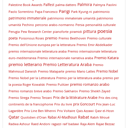
Palmira
Palfest
Palestine Book Awards
palma dattero
Palmyra
Paolini
Parigi
Paolo Sorrentino
Papa Francesco
Park Kyung-ni
patrimonio
patrimonio immateriale
patrimonio immateriale umanità
patrimonio
umanità
Pechino
percorso arabo-normanno
Persia
personalità culturale
poesia
pittura
Perugia
Pew Research Center
pianoforte
piramidi
premio
poeta
Poisonous Roses
Premio Beethoven
Premio culturale
Premio dell'Unione europea per la letteratura
Premio Emir Abdelkader
premio internazionale letteratura araba
Premio internazionale letteratura
Premio Katara
euro-mediterranea
Premio internazionale narrativa araba
premio letterario
Premio Letteratura Araba
Premio
Premio Nobel
Mahmoud Darwish
Premio Malaparte
premio Mario Lattes
Premio Nobel per la Letteratura
Premio per la letteratura araba
premio per
premio romanzo arabo
la poesia Roger Kowalski
Premio Pulitzer
Premio romanzo breve arabo
Premio Sakharov
Premio Sheikh Zayed
Prix de la littérature Arabe
Premio Strega
Premio Terzani
Prix des cinq
prix Goncourt
continents de la francophonie
Prix du livre
Prix Jean-Luc
Lagardère
Prix Line Ben Mhenni
Prix Voltaire
Qais Azzawi
Qasr el-Hosn
Qatar
Rabat
Rabai Al-Madhoun
Quotidien d'Oran
Rabih Mroué
Radwa Ashour
Raed Andoni
ragazzi
raif badawi
Raja Alem
Rajae Bezzaz