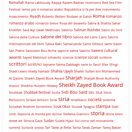
Ramallah
Rania Labboudy
Raqqa
Rasem Badran
recensioni
Red Sea Film
Festival
remio per il romanzo arabo
Repubblica si fa per dire
ricevimento
Roma
romanzo
Riyadh
rinascimento
Roberto Bellani
Rodaan al Galidi
romanzo arabo
romanzo breve
Rosa del deseerto
Sabra & Shatila
Sahar
Salman Rushdie
Khalifeh
Said Aql
Salah Methnani
Salerno
Salon du livre
salone del libro
Salone della Cultura
Salone del Libro Cairo
Salone
internazionale del libro
Salwa Bakr
Samarcanda
Samir Editeur
samir kassir
Sawiris cultural
San Pietro
Saoussen Bou Aicha
sapone
satira
Sawiris
awards
scienze sociali
Sayed Mahmud
schiavitù
scienze
scrittore
scrittori
scrittrici
Sejnane
Selma Dabbagh
serie tv
Seuil
Sfax
Sfingi
Shahla Ujayli
Shadi Lewis
shady hamadi
Shaikh Sultan bin Mohammed
Sharjah
Al Qasimi
Shaikh Zayed Book Award
Sharjah Book Authority
Sheikh Zayed Book Award
sharon
Sheikha Hussein Helawy
Sidi Bou Saïd
Shubbak festival
Shubbak
Sicilia
SIEL
SILA
Silvio
siria
società
Berlusconi
Sinaan Antoon
Sinai
sirialibano
sodoma
stampa
Souk Okaz
Sonallah Ibrahim
Sorrentino
Sousse
Spagna
Stati
storia
Uniti
Stazione di monta per donne
Stefania Giannini
storie brevi
Sudan
street art
Striscia Gaza
Sulafa Hijazi
Sul corno del rinoceronte
summit
Sursock
svezia
Taif
Taleb al Refai
Tanta
Tarab Zaman
Tareq Bakari