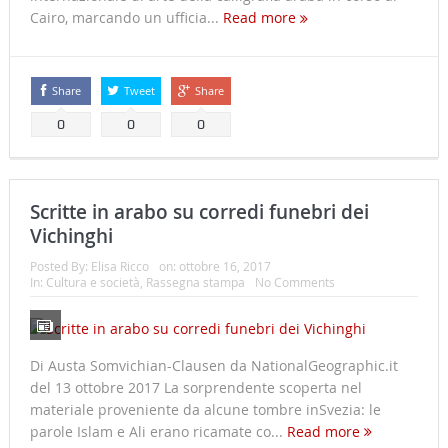
Cairo, marcando un ufficia...
Read more
Share
Tweet
Share
0
0
0
Scritte in arabo su corredi funebri dei
Vichinghi
Posted By:
Elisa Ricco
on:
ottobre 16, 2017
In:
Cultura e società
,
Rassegna stampa
No Comments
Di Austa Somvichian-Clausen da NationalGeographic.it
del 13 ottobre 2017 La sorprendente scoperta nel
materiale proveniente da alcune tombre inSvezia: le
parole Islam e Ali erano ricamate co...
Read more