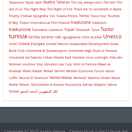
teatro
Teheran
Tataouine
Tayeb Salih
The city always wins
The idol
The
last of us
The Night Mail
The Night of Fire
There are no windmills in Basra
Torino
Thierry Chehab
tipografia
Tiro
Tiziana Prezzo
Tosca
tour
Tourbet-
tradizione
El-Bey
Tozeur International Film Festival
tradizioni
Tunisi
traduzione
Tripoli
Translated Literature
Tshweesh
Tunis
tunisia
Unesco
turchia
turismo
UAE
uguaglianza
Umm al-Jimal
Unione Europea
Unifil
United Nations Sustainable Development Goals
Book Club
Università Al Quaraouiyine
Università degli Studi di Venezia
Università del Salento
Urban Middle East
Vendesi croce
vichinghi
Villa des
femmes
vincitore
Vita: istruzioni per l'uso
Volti di Palmira
Waad al-
Khateab
Walid Haidar
Widad Tamimi
Women Economic Forum
Xavier
Yamen Manai
Luffin
Yacoub El-Sharouni
Yarmouk
Yasmine Ghata
Yasser
Arafat
Yemen. Nonostante la Guerra
Youssoufia
Zahran Alqasmi
Zahria
Zindali
لجنقوi
لكل المقهورين أجنحة
Copyright © 2015 Araba Fenice - Centro Studi sulle Culture del