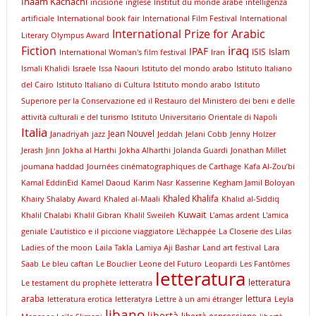
Inaam Kachachi
incisione
inglese
Institut du monde arabe
intelligenza
artificiale
International book fair
International Film Festival
International
International Prize for Arabic
Literary Olympus Award
iraq
Fiction
IPAF
ISIS
Islam
International Woman's film festival
Iran
Ismali Khalidi
Israele
Issa Naouri
Istituto del mondo arabo
Istituto Italiano
del Cairo
Istituto Italiano di Cultura
Istituto mondo arabo
Istituto
Superiore per la Conservazione ed il Restauro del Ministero dei beni e delle
attività culturali e del turismo
Istituto Universitario Orientale di Napoli
Italia
Jean Nouvel
Janadriyah
jazz
Jeddah
Jelani Cobb
Jenny Holzer
Jerash
Jinn
Jokha al Harthi
Jokha Alharthi
Jolanda Guardi
Jonathan Millet
joumana haddad
Journées cinématographiques de Carthage
Kafa Al-Zou’bi
Kamal EddinEid
Kamel Daoud
Karim Nasr
Kasserine
Kegham Jamil Boloyan
Khaled Khalifa
Khairy Shalaby Award
Khaled al-Maali
Khalid al-Siddiq
Kuwait
Khalil Chalabi
Khalil Gibran
Khalil Sweileh
L'amas ardent
L'amica
geniale
L'autistico e il piccione viaggiatore
L'échappée
La Closerie des Lilas
Ladies of the moon
Laila Takla
Lamiya Aji Bashar
Land art festival
Lara
Saab
Le bleu caftan
Le Bouclier
Leone del Futuro
Leopardi
Les Fantômes
letteratura
letteratura
Le testament du prophète
letteratra
araba
lettura
letteratura erotica
letteratyra
Lettre à un ami étranger
Leyla
libano