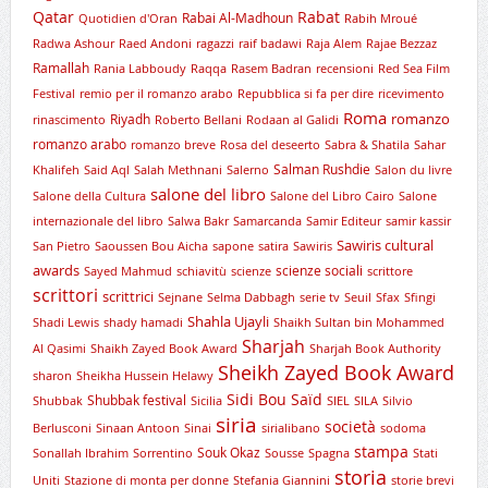
Qatar
Rabat
Rabai Al-Madhoun
Quotidien d'Oran
Rabih Mroué
Radwa Ashour
Raed Andoni
ragazzi
raif badawi
Raja Alem
Rajae Bezzaz
Ramallah
Rania Labboudy
Raqqa
Rasem Badran
recensioni
Red Sea Film
Festival
remio per il romanzo arabo
Repubblica si fa per dire
ricevimento
Roma
romanzo
Riyadh
rinascimento
Roberto Bellani
Rodaan al Galidi
romanzo arabo
romanzo breve
Rosa del deseerto
Sabra & Shatila
Sahar
Salman Rushdie
Khalifeh
Said Aql
Salah Methnani
Salerno
Salon du livre
salone del libro
Salone della Cultura
Salone del Libro Cairo
Salone
internazionale del libro
Salwa Bakr
Samarcanda
Samir Editeur
samir kassir
Sawiris cultural
San Pietro
Saoussen Bou Aicha
sapone
satira
Sawiris
awards
scienze sociali
Sayed Mahmud
schiavitù
scienze
scrittore
scrittori
scrittrici
Sejnane
Selma Dabbagh
serie tv
Seuil
Sfax
Sfingi
Shahla Ujayli
Shadi Lewis
shady hamadi
Shaikh Sultan bin Mohammed
Sharjah
Al Qasimi
Shaikh Zayed Book Award
Sharjah Book Authority
Sheikh Zayed Book Award
sharon
Sheikha Hussein Helawy
Sidi Bou Saïd
Shubbak festival
Shubbak
Sicilia
SIEL
SILA
Silvio
siria
società
Berlusconi
Sinaan Antoon
Sinai
sirialibano
sodoma
stampa
Souk Okaz
Sonallah Ibrahim
Sorrentino
Sousse
Spagna
Stati
storia
Uniti
Stazione di monta per donne
Stefania Giannini
storie brevi