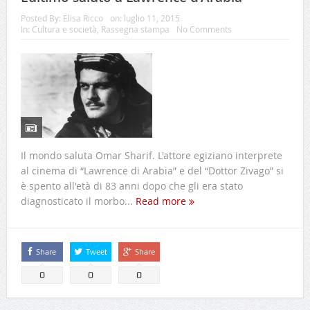
Posted By:
Elisa Ricco
on:
luglio 11, 2015
In:
Cultura e società
,
Rassegna stampa
No Comments
Il mondo saluta Omar Sharif. L'attore egiziano interprete
al cinema di “Lawrence di Arabia” e del “Dottor Zivago” si
è spento all'età di 83 anni dopo che gli era stato
diagnosticato il morbo...
Read more
Share
Tweet
Share
0
0
0