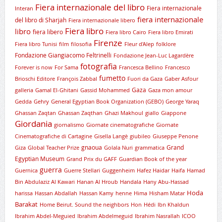
Fiera internazionale del libro
Fiera internazionale
Interan
fiera internazionale
del libro di Sharjah
Fiera internazionale libero
Fiera libro
libro
fiera libero
Fiera libro Cairo
Fiera libro Emirati
Firenze
Fiera libro Tunisi
film
filosofia
Fleur d'Alep
folklore
Fondazione Giangiacomo Feltrinelli
Fondazione Jean-Luc Lagardère
fotografia
Forever is now
For Sama
Francesca Bellino
Francesco
fumetto
Brioschi Editore
François Zabbal
Fuori da Gaza
Gaber Asfour
Gaza
galleria
Gamal El-Ghitani
Gassid Mohammed
Gaza mon amour
Gedda
Gehry
General Egyptian Book Organization (GEBO)
George Yaraq
Ghassan Zaqtan
Ghassan Zaqthan
Ghazi Makhoul
giallo
Giappone
Giordania
giornalismo
Giornate cinematografiche
Giornate
Cinematografiche di Cartagine
Gisella Langè
giubileo
Giuseppe Penone
gnaoua
Grand
Giza
Global Teacher Prize
Golala Nuri
grammatica
Egyptian Museum
Grand Prix du GAFF
Guardian Book of the year
guerra
Guernica
Guerre Stellari
Guggenheim
Hafez Haidar
Haifa
Hamad
Bin Abdulaziz Al Kawari
Hanan Al Hroub
Handala
Hany Abu-Hassad
Hoda
harissa
Hassan Abdallah
Hassan Kamy
henne
Hima
Hisham Matar
Barakat
Home Beirut. Sound the neighbors
Hon
Hédi
Ibn Khaldun
Ibrahim Abdel-Meguied
Ibrahim Abdelmeguid
Ibrahim Nasrallah
ICOO