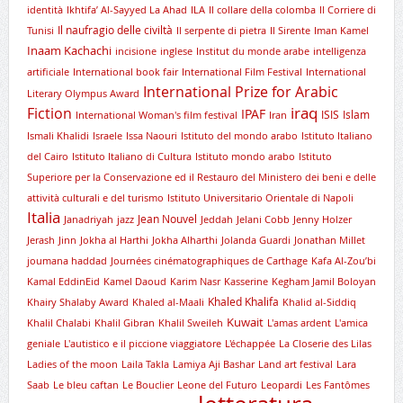
identità
Ikhtifa’ Al-Sayyed La Ahad
ILA
Il collare della colomba
Il Corriere di
Il naufragio delle civiltà
Tunisi
Il serpente di pietra
Il Sirente
Iman Kamel
Inaam Kachachi
incisione
inglese
Institut du monde arabe
intelligenza
artificiale
International book fair
International Film Festival
International
International Prize for Arabic
Literary Olympus Award
iraq
Fiction
IPAF
ISIS
Islam
International Woman's film festival
Iran
Ismali Khalidi
Israele
Issa Naouri
Istituto del mondo arabo
Istituto Italiano
del Cairo
Istituto Italiano di Cultura
Istituto mondo arabo
Istituto
Superiore per la Conservazione ed il Restauro del Ministero dei beni e delle
attività culturali e del turismo
Istituto Universitario Orientale di Napoli
Italia
Jean Nouvel
Janadriyah
jazz
Jeddah
Jelani Cobb
Jenny Holzer
Jerash
Jinn
Jokha al Harthi
Jokha Alharthi
Jolanda Guardi
Jonathan Millet
joumana haddad
Journées cinématographiques de Carthage
Kafa Al-Zou’bi
Kamal EddinEid
Kamel Daoud
Karim Nasr
Kasserine
Kegham Jamil Boloyan
Khaled Khalifa
Khairy Shalaby Award
Khaled al-Maali
Khalid al-Siddiq
Kuwait
Khalil Chalabi
Khalil Gibran
Khalil Sweileh
L'amas ardent
L'amica
geniale
L'autistico e il piccione viaggiatore
L'échappée
La Closerie des Lilas
Ladies of the moon
Laila Takla
Lamiya Aji Bashar
Land art festival
Lara
Saab
Le bleu caftan
Le Bouclier
Leone del Futuro
Leopardi
Les Fantômes