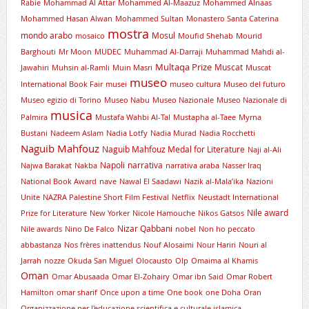
Rabie
Mohammad Al Attar
Mohammed Al-Maazuz
Mohammed Alnaas
Mohammed Hasan Alwan
Mohammed Sultan
Monastero Santa Caterina
mostra
mondo arabo
Mosul
mosaico
Moufid Shehab
Mourid
Barghouti
Mr Moon
MUDEC
Muhammad Al-Darraji
Muhammad Mahdi al-
Multaqa Prize
Muscat
Jawahiri
Muhsin al-Ramli
Muin Masri
Muscat
museo
International Book Fair
musei
museo cultura
Museo del futuro
Museo egizio di Torino
Museo Nabu
Museo Nazionale
Museo Nazionale di
musica
Palmira
Mustafa Wahbi Al-Tal
Mustapha al-Taee
Myrna
Bustani
Nadeem Aslam
Nadia Lotfy
Nadia Murad
Nadia Rocchetti
Naguib Mahfouz
Naguib Mahfouz Medal for Literature
Naji al-Ali
Napoli
narrativa
Najwa Barakat
Nakba
narrativa araba
Nasser Iraq
National Book Award
nave
Nawal El Saadawi
Nazik al-Mala’ika
Nazioni
Unite
NAZRA Palestine Short Film Festival
Netflix
Neustadt International
Nile award
Prize for Literature
New Yorker
Nicole Hamouche
Nikos Gatsos
Nizar Qabbani
Nile awards
Nino De Falco
nobel
Non ho peccato
abbastanza
Nos frères inattendus
Nouf Alosaimi
Nour Hariri
Nouri al
Jarrah
nozze
Okuda San Miguel
Olocausto
Olp
Omaima al Khamis
Oman
Omar Abusaada
Omar El-Zohairy
Omar ibn Said
Omar Robert
Hamilton
omar sharif
Once upon a time
One book
one Doha
Oran
Organizzazione per l'educazione scientifica e culturale islamica