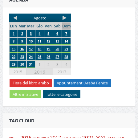
Agosto
Lun
Mar
Mer
Gio
Ven
Sab
Dom
1
2
3
4
5
6
7
8
9
10
11
12
13
14
15
16
17
18
19
20
21
22
23
24
25
26
27
28
29
30
31
1
2
3
4
2016
2015
2017
Fiere del libro arabo
Appuntamenti Araba Fenice
Altre iniziative
Tutte le categorie
TAG CLOUD
2021
2016
2017
2019
2022
2020
2023
2025