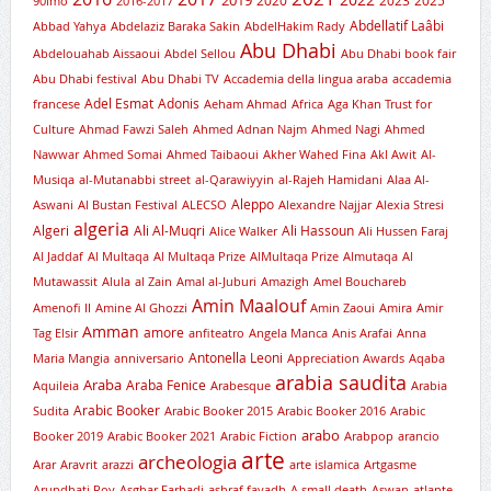
90imo
2016-2017
Abdellatif Laâbi
Abbad Yahya
Abdelaziz Baraka Sakin
AbdelHakim Rady
Abu Dhabi
Abdelouahab Aissaoui
Abdel Sellou
Abu Dhabi book fair
Abu Dhabi festival
Abu Dhabi TV
Accademia della lingua araba
accademia
Adel Esmat
Adonis
francese
Aeham Ahmad
Africa
Aga Khan Trust for
Culture
Ahmad Fawzi Saleh
Ahmed Adnan Najm
Ahmed Nagi
Ahmed
Nawwar
Ahmed Somai
Ahmed Taibaoui
Akher Wahed Fina
Akl Awit
Al-
Musiqa
al-Mutanabbi street
al-Qarawiyyin
al-Rajeh Hamidani
Alaa Al-
Aleppo
Aswani
Al Bustan Festival
ALECSO
Alexandre Najjar
Alexia Stresi
algeria
Algeri
Ali Al-Muqri
Ali Hassoun
Alice Walker
Ali Hussen Faraj
Al Jaddaf
Al Multaqa
Al Multaqa Prize
AlMultaqa Prize
Almutaqa
Al
Mutawassit
Alula
al Zain
Amal al-Juburi
Amazigh
Amel Bouchareb
Amin Maalouf
Amenofi II
Amine Al Ghozzi
Amin Zaoui
Amira
Amir
Amman
amore
Tag Elsir
anfiteatro
Angela Manca
Anis Arafai
Anna
Antonella Leoni
Maria Mangia
anniversario
Appreciation Awards
Aqaba
arabia saudita
Araba
Araba Fenice
Aquileia
Arabesque
Arabia
Arabic Booker
Sudita
Arabic Booker 2015
Arabic Booker 2016
Arabic
arabo
Booker 2019
Arabic Booker 2021
Arabic Fiction
Arabpop
arancio
arte
archeologia
Arar
Aravrit
arazzi
arte islamica
Artgasme
Arundhati Roy
Asghar Farhadi
ashraf fayadh
A small death
Aswan
atlante