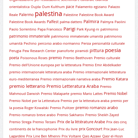
pace
orientalistica
Oujda
Oum Kulthum
Palamento egiziano
Palazzo
palestina
Palermo
Reale
Palestine
Palestine Book Award
Palmira
Palfest
Palestine Book Awards
palma dattero
Palmyra
Paolini
Parigi
Paolo Sorrentino
Papa Francesco
Park Kyung-ni
patrimonio
patrimonio immateriale
patrimonio immateriale umanità
patrimonio
umanità
Pechino
percorso arabo-normanno
Persia
personalità culturale
poesia
pittura
Perugia
Pew Research Center
pianoforte
piramidi
premio
poeta
Poisonous Roses
Premio Beethoven
Premio culturale
Premio dell'Unione europea per la letteratura
Premio Emir Abdelkader
premio internazionale letteratura araba
Premio internazionale letteratura
Premio Katara
euro-mediterranea
Premio internazionale narrativa araba
premio letterario
Premio Letteratura Araba
Premio
Premio Nobel
Mahmoud Darwish
Premio Malaparte
premio Mario Lattes
Premio Nobel per la Letteratura
Premio per la letteratura araba
premio per
premio romanzo arabo
la poesia Roger Kowalski
Premio Pulitzer
Premio romanzo breve arabo
Premio Sakharov
Premio Sheikh Zayed
Prix de la littérature Arabe
Premio Strega
Premio Terzani
Prix des cinq
prix Goncourt
continents de la francophonie
Prix du livre
Prix Jean-Luc
Lagardère
Prix Line Ben Mhenni
Prix Voltaire
Qais Azzawi
Qasr el-Hosn