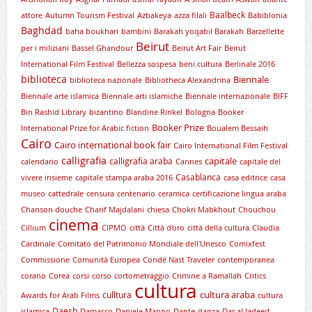
Baalbeck
attore
Autumn Tourism Festival
Azbakeya
azza filali
Babiblonia
Baghdad
baha boukhari
bambini
Barakah yoqabil Barakah
Barzellette
Beirut
per i miliziani
Bassel Ghandour
Beirut Art Fair
Beirut
International Film Festival
Bellezza sospesa
beni cultura
Berlinale 2016
biblioteca
Biennale
biblioteca nazionale
Bibliotheca Alexandrina
Biennale arte islamica
Biennale arti islamiche
Biennale internazionale
BIFF
Bin Rashid Library
bizantino
Blandine Rinkel
Bologna
Booker
Booker Prize
International Prize for Arabic fiction
Boualem Bessaih
Cairo
Cairo international book fair
Cairo International Film Festival
calligrafia
capitale
calligrafia araba
calendario
Cannes
capitale del
Casablanca
vivere insieme
capitale stampa araba 2016
casa editrice
casa
museo
cattedrale
censura
centenario
ceramica
certificazione lingua araba
Chanson douche
Charif Majdalani
chiesa
Chokri Mabkhout
Chouchou
cinema
Cillium
CIPMO
città
Città d'oro
città della cultura
Claudia
Cardinale
Comitato del Patrimonio Mondiale dell'Unesco
Comixfest
Commissione
Comunità Europea
Condé Nast Traveler
contemporanea
corano
Corea
corsi
corso
cortometraggio
Crimine a Ramallah
Critics
cultura
cultura araba
culltura
Awards for Arab Films
cultura
Daesh
islamica
Damasco
Daniele Manno
Dante
danza
Dar al Jadeed