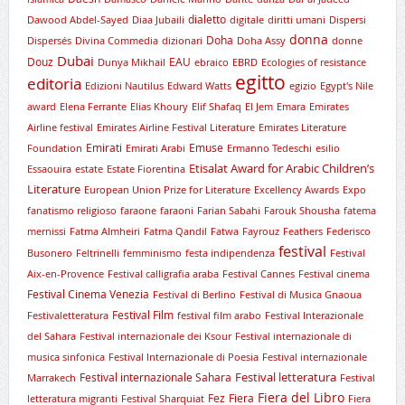
dialetto
Dawood Abdel-Sayed
Diaa Jubaili
digitale
diritti umani
Dispersi
donna
Doha
Dispersés
Divina Commedia
dizionari
Doha Assy
donne
Dubai
Douz
EAU
Dunya Mikhail
ebraico
EBRD
Ecologies of resistance
egitto
editoria
Edizioni Nautilus
Edward Watts
egizio
Egypt's Nile
award
Elena Ferrante
Elias Khoury
Elif Shafaq
El Jem
Emara
Emirates
Airline festival
Emirates Airline Festival Literature
Emirates Literature
Emirati
Emuse
Foundation
Emirati Arabi
Ermanno Tedeschi
esilio
Etisalat Award for Arabic Children’s
Essaouira
estate
Estate Fiorentina
Literature
European Union Prize for Literature
Excellency Awards
Expo
fanatismo religioso
faraone
faraoni
Farian Sabahi
Farouk Shousha
fatema
mernissi
Fatma Almheiri
Fatma Qandil
Fatwa
Fayrouz
Feathers
Federisco
festival
Busonero
Feltrinelli
femminismo
festa indipendenza
Festival
Aix-en-Provence
Festival calligrafia araba
Festival Cannes
Festival cinema
Festival Cinema Venezia
Festival di Berlino
Festival di Musica Gnaoua
Festival Film
Festivaletteratura
festival film arabo
Festival Interazionale
del Sahara
Festival internazionale dei Ksour
Festival internazionale di
musica sinfonica
Festival Internazionale di Poesia
Festival internazionale
Festival letteratura
Festival internazionale Sahara
Marrakech
Festival
Fiera del Libro
Fez
Fiera
letteratura migranti
Festival Sharquiat
Fiera