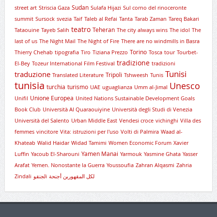
Sudan
street art
Striscia Gaza
Sulafa Hijazi
Sul corno del rinoceronte
summit
Sursock
svezia
Taif
Taleb al Refai
Tanta
Tarab Zaman
Tareq Bakari
teatro
Teheran
Tataouine
Tayeb Salih
The city always wins
The idol
The
last of us
The Night Mail
The Night of Fire
There are no windmills in Basra
Torino
Thierry Chehab
tipografia
Tiro
Tiziana Prezzo
Tosca
tour
Tourbet-
tradizione
El-Bey
Tozeur International Film Festival
tradizioni
Tunisi
traduzione
Tripoli
Translated Literature
Tshweesh
Tunis
tunisia
Unesco
turchia
turismo
UAE
uguaglianza
Umm al-Jimal
Unione Europea
Unifil
United Nations Sustainable Development Goals
Book Club
Università Al Quaraouiyine
Università degli Studi di Venezia
Università del Salento
Urban Middle East
Vendesi croce
vichinghi
Villa des
femmes
vincitore
Vita: istruzioni per l'uso
Volti di Palmira
Waad al-
Khateab
Walid Haidar
Widad Tamimi
Women Economic Forum
Xavier
Yamen Manai
Luffin
Yacoub El-Sharouni
Yarmouk
Yasmine Ghata
Yasser
Arafat
Yemen. Nonostante la Guerra
Youssoufia
Zahran Alqasmi
Zahria
Zindali
لجنقوi
لكل المقهورين أجنحة