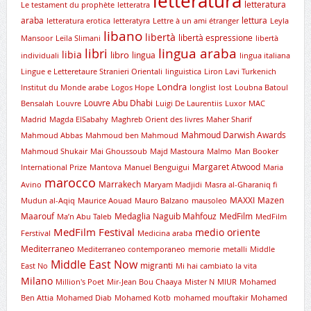
letteratura
letteratura
Le testament du prophète
letteratra
araba
lettura
letteratura erotica
letteratyra
Lettre à un ami étranger
Leyla
libano
libertà
libertà espressione
Mansoor
Leïla Slimani
libertà
lingua araba
libri
libia
libro
lingua
individuali
lingua italiana
Lingue e Letteretaure Stranieri Orientali
linguistica
Liron Lavi Turkenich
Londra
lnstitut du Monde arabe
Logos Hope
longlist
lost
Loubna Batoul
Louvre Abu Dhabi
Bensalah
Louvre
Luigi De Laurentiis
Luxor
MAC
Madrid
Magda ElSabahy
Maghreb Orient des livres
Maher Sharif
Mahmoud Darwish Awards
Mahmoud Abbas
Mahmoud ben Mahmoud
Mahmoud Shukair
Mai Ghoussoub
Majd Mastoura
Malmo
Man Booker
Margaret Atwood
International Prize
Mantova
Manuel Benguigui
Maria
marocco
Marrakech
Avino
Maryam Madjidi
Masra al-Gharaniq fi
MAXXI
Mazen
Mudun al-Aqiq
Maurice Aouad
Mauro Balzano
mausoleo
Maarouf
Medaglia Naguib Mahfouz
MedFilm
Ma’n Abu Taleb
MedFilm
MedFilm Festival
medio oriente
Ferstival
Medicina araba
Mediterraneo
Mediterraneo contemporaneo
memorie
metalli
Middle
Middle East Now
migranti
East No
Mi hai cambiato la vita
Milano
Million's Poet
Mir-Jean Bou Chaaya
Mister N
MIUR
Mohamed
Ben Attia
Mohamed Diab
Mohamed Kotb
mohamed mouftakir
Mohamed