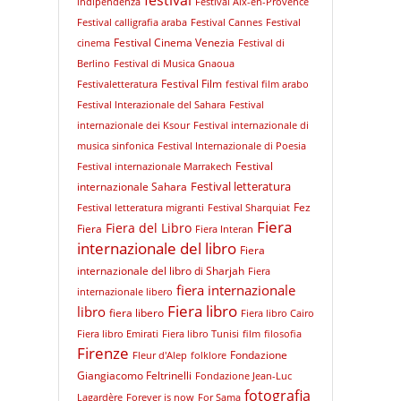
festival
indipendenza
Festival Aix-en-Provence
Festival calligrafia araba
Festival Cannes
Festival
Festival Cinema Venezia
cinema
Festival di
Berlino
Festival di Musica Gnaoua
Festival Film
Festivaletteratura
festival film arabo
Festival Interazionale del Sahara
Festival
internazionale dei Ksour
Festival internazionale di
musica sinfonica
Festival Internazionale di Poesia
Festival
Festival internazionale Marrakech
Festival letteratura
internazionale Sahara
Fez
Festival letteratura migranti
Festival Sharquiat
Fiera
Fiera del Libro
Fiera
Fiera Interan
internazionale del libro
Fiera
internazionale del libro di Sharjah
Fiera
fiera internazionale
internazionale libero
Fiera libro
libro
fiera libero
Fiera libro Cairo
Fiera libro Emirati
Fiera libro Tunisi
film
filosofia
Firenze
Fondazione
Fleur d'Alep
folklore
Giangiacomo Feltrinelli
Fondazione Jean-Luc
fotografia
Lagardère
Forever is now
For Sama