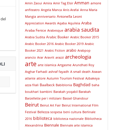
Amman
amore
Amin Zaoui
Amira
Amir Tag Elsir
anfiteatro
Angela Manca
Anis Arafai
Anna Maria
Antonella Leoni
Mangia
anniversario
 del
Araba
Appreciation Awards
Aqaba
Aquileia
arabia saudita
Araba Fenice
Arabesque
Arabic Booker
Arabia Sudita
Arabic Booker 2015
Arabic Booker 2016
Arabic Booker 2019
Arabic
arabo
Booker 2021
Arabic Fiction
Arabpop
archeologia
arancio
Arar
Aravrit
arazzi
arte
LI
arte islamica
Artgasme
Arundhati Roy
Asghar Farhadi
ashraf fayadh
A small death
Aswan
atlante
attore
Autumn Tourism Festival
Azbakeya
Baghdad
Baalbeck
azza filali
Babiblonia
baha
boukhari
bambini
Barakah yoqabil Barakah
Barzellette per i miliziani
Bassel Ghandour
Beirut
Beirut Art Fair
Beirut International Film
Festival
Bellezza sospesa
beni cultura
Berlinale
biblioteca
2016
biblioteca nazionale
Bibliotheca
Biennale
Alexandrina
Biennale arte islamica