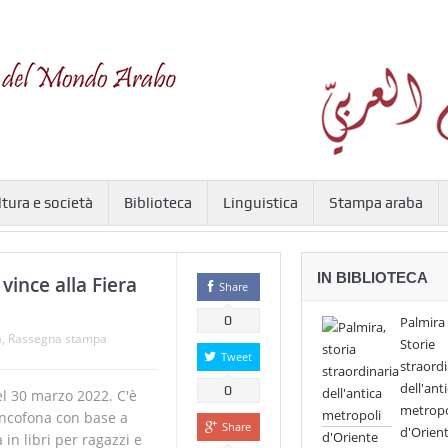
ltura e società
Biblioteca
Linguistica
Stampa araba
IN BIBLIOTECA
vince alla Fiera
Share
0
Palmira 
à
,
Rassegna stampa
Storie
Tweet
straordi
dell'ant
0
el 30 marzo 2022. C'è
metropo
ancofona con base a
Share
d'Orien
 in libri per ragazzi e