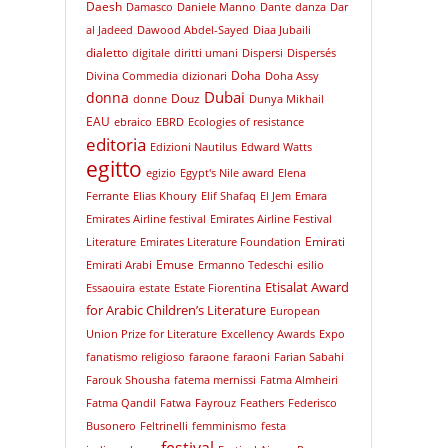
Daesh
Damasco
Daniele Manno
Dante
danza
Dar
al Jadeed
Dawood Abdel-Sayed
Diaa Jubaili
dialetto
digitale
diritti umani
Dispersi
Dispersés
Doha
Divina Commedia
dizionari
Doha Assy
Dubai
donna
Douz
donne
Dunya Mikhail
EAU
ebraico
EBRD
Ecologies of resistance
editoria
Edizioni Nautilus
Edward Watts
egitto
egizio
Egypt's Nile award
Elena
Ferrante
Elias Khoury
Elif Shafaq
El Jem
Emara
Emirates Airline festival
Emirates Airline Festival
Emirati
Literature
Emirates Literature Foundation
Emuse
Emirati Arabi
Ermanno Tedeschi
esilio
Etisalat Award
Essaouira
estate
Estate Fiorentina
for Arabic Children’s Literature
European
Union Prize for Literature
Excellency Awards
Expo
fanatismo religioso
faraone
faraoni
Farian Sabahi
Farouk Shousha
fatema mernissi
Fatma Almheiri
Fatma Qandil
Fatwa
Fayrouz
Feathers
Federisco
Busonero
Feltrinelli
femminismo
festa