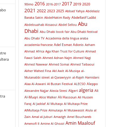
2016
2017
2019
2020
90imo
2016-2017
2021
rabo
2022
2023
2025
Abbad Yahya
Abdelaziz
Abdellatif Laâbi
Baraka Sakin
AbdelHakim Rady
Abu
Abdelouahab Aissaoui
Abdel Sellou
Dhabi
Abu Dhabi book fair
Abu Dhabi festival
Abu Dhabi TV
Accademia della lingua araba
Adel Esmat
Adonis
accademia francese
Aeham
Ahmad
Africa
Aga Khan Trust for Culture
Ahmad
etre
Fawzi Saleh
Ahmed Adnan Najm
Ahmed Nagi
ultera
Ahmed Nawwar
Ahmed Somai
Ahmed Taibaoui
Akher Wahed Fina
Akl Awit
Al-Musiqa
al-
Mutanabbi street
al-Qarawiyyin
al-Rajeh Hamidani
Aleppo
Alaa Al-Aswani
Al Bustan Festival
ALECSO
algeria
Algeri
Ali
Alexandre Najjar
Alexia Stresi
tra
Al-Muqri
Ali Hassoun
Alice Walker
Ali Hussen
Faraj
Al Jaddaf
Al Multaqa
Al Multaqa Prize
AlMultaqa Prize
Almutaqa
Al Mutawassit
Alula
al
Zain
Amal al-Juburi
Amazigh
Amel Bouchareb
Amin Maalouf
Amenofi II
Amine Al Ghozzi