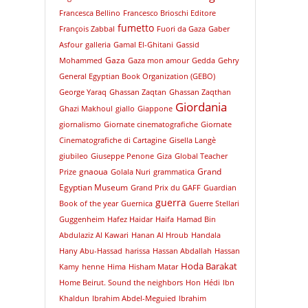
Francesca Bellino
Francesco Brioschi Editore
fumetto
François Zabbal
Fuori da Gaza
Gaber
Asfour
galleria
Gamal El-Ghitani
Gassid
Gaza
Mohammed
Gaza mon amour
Gedda
Gehry
General Egyptian Book Organization (GEBO)
George Yaraq
Ghassan Zaqtan
Ghassan Zaqthan
Giordania
Ghazi Makhoul
giallo
Giappone
giornalismo
Giornate cinematografiche
Giornate
Cinematografiche di Cartagine
Gisella Langè
giubileo
Giuseppe Penone
Giza
Global Teacher
gnaoua
Grand
Prize
Golala Nuri
grammatica
Egyptian Museum
Grand Prix du GAFF
Guardian
guerra
Book of the year
Guernica
Guerre Stellari
Guggenheim
Hafez Haidar
Haifa
Hamad Bin
Abdulaziz Al Kawari
Hanan Al Hroub
Handala
Hany Abu-Hassad
harissa
Hassan Abdallah
Hassan
Hoda Barakat
Kamy
henne
Hima
Hisham Matar
Home Beirut. Sound the neighbors
Hon
Hédi
Ibn
Khaldun
Ibrahim Abdel-Meguied
Ibrahim