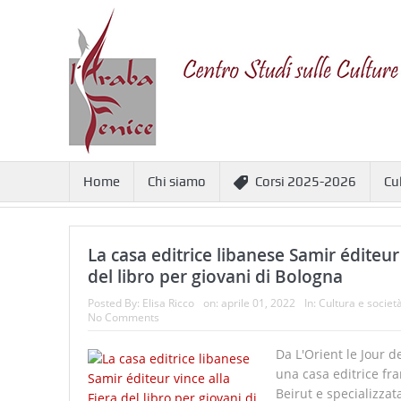
Home
Chi siamo
Corsi 2025-2026
Cu
La casa editrice libanese Samir éditeur 
del libro per giovani di Bologna
Posted By:
Elisa Ricco
on:
aprile 01, 2022
In:
Cultura e societ
No Comments
Da L'Orient le Jour d
una casa editrice fr
Beirut e specializzata