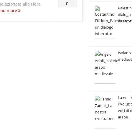
selezionata alla Fiera
0
Palestin
ead more
dialogo
interrot
Isolario
medieva
La nost
rivoluzi
voci di
arabe