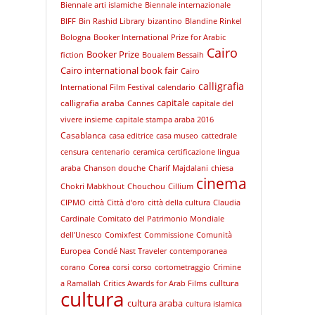
Biennale arti islamiche
Biennale internazionale
BIFF
Bin Rashid Library
bizantino
Blandine Rinkel
Bologna
Booker International Prize for Arabic
Cairo
Booker Prize
fiction
Boualem Bessaih
Cairo international book fair
Cairo
calligrafia
International Film Festival
calendario
capitale
calligrafia araba
Cannes
capitale del
vivere insieme
capitale stampa araba 2016
Casablanca
casa editrice
casa museo
cattedrale
censura
centenario
ceramica
certificazione lingua
araba
Chanson douche
Charif Majdalani
chiesa
cinema
Chokri Mabkhout
Chouchou
Cillium
CIPMO
città
Città d'oro
città della cultura
Claudia
Cardinale
Comitato del Patrimonio Mondiale
dell'Unesco
Comixfest
Commissione
Comunità
Europea
Condé Nast Traveler
contemporanea
corano
Corea
corsi
corso
cortometraggio
Crimine
culltura
a Ramallah
Critics Awards for Arab Films
cultura
cultura araba
cultura islamica