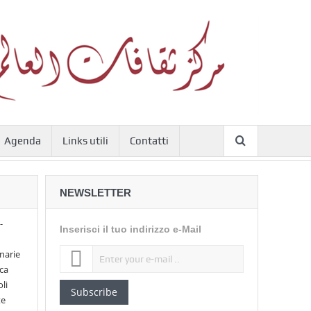
Agenda
Links utili
Contatti
NEWSLETTER
-
Inserisci il tuo indirizzo e-Mail
narie
ica
li
Subscribe
te