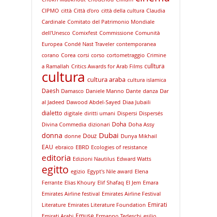
CIPMO
città
Città d'oro
città della cultura
Claudia
Cardinale
Comitato del Patrimonio Mondiale
dell'Unesco
Comixfest
Commissione
Comunità
Europea
Condé Nast Traveler
contemporanea
corano
Corea
corsi
corso
cortometraggio
Crimine
culltura
a Ramallah
Critics Awards for Arab Films
cultura
cultura araba
cultura islamica
Daesh
Damasco
Daniele Manno
Dante
danza
Dar
al Jadeed
Dawood Abdel-Sayed
Diaa Jubaili
dialetto
digitale
diritti umani
Dispersi
Dispersés
Doha
Divina Commedia
dizionari
Doha Assy
Dubai
donna
Douz
donne
Dunya Mikhail
EAU
ebraico
EBRD
Ecologies of resistance
editoria
Edizioni Nautilus
Edward Watts
egitto
egizio
Egypt's Nile award
Elena
Ferrante
Elias Khoury
Elif Shafaq
El Jem
Emara
Emirates Airline festival
Emirates Airline Festival
Emirati
Literature
Emirates Literature Foundation
Emuse
Emirati Arabi
Ermanno Tedeschi
esilio