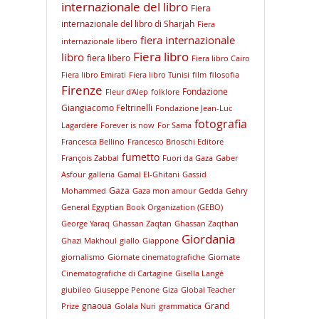
internazionale del libro
Fiera
internazionale del libro di Sharjah
Fiera
fiera internazionale
internazionale libero
Fiera libro
libro
fiera libero
Fiera libro Cairo
Fiera libro Emirati
Fiera libro Tunisi
film
filosofia
Firenze
Fondazione
Fleur d'Alep
folklore
Giangiacomo Feltrinelli
Fondazione Jean-Luc
fotografia
Lagardère
Forever is now
For Sama
Francesca Bellino
Francesco Brioschi Editore
fumetto
François Zabbal
Fuori da Gaza
Gaber
Asfour
galleria
Gamal El-Ghitani
Gassid
Gaza
Mohammed
Gaza mon amour
Gedda
Gehry
General Egyptian Book Organization (GEBO)
George Yaraq
Ghassan Zaqtan
Ghassan Zaqthan
Giordania
Ghazi Makhoul
giallo
Giappone
giornalismo
Giornate cinematografiche
Giornate
Cinematografiche di Cartagine
Gisella Langè
giubileo
Giuseppe Penone
Giza
Global Teacher
gnaoua
Grand
Prize
Golala Nuri
grammatica