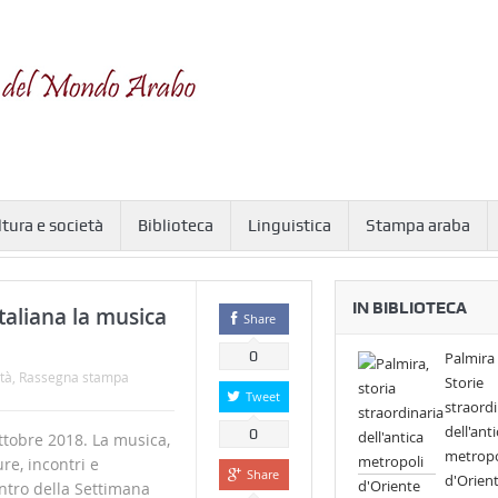
ltura e società
Biblioteca
Linguistica
Stampa araba
IN BIBLIOTECA
italiana la musica
Share
0
Palmira 
tà
,
Rassegna stampa
Storie
Tweet
straordi
dell'anti
0
tobre 2018. La musica,
metropo
ure, incontri e
Share
d'Orien
entro della Settimana