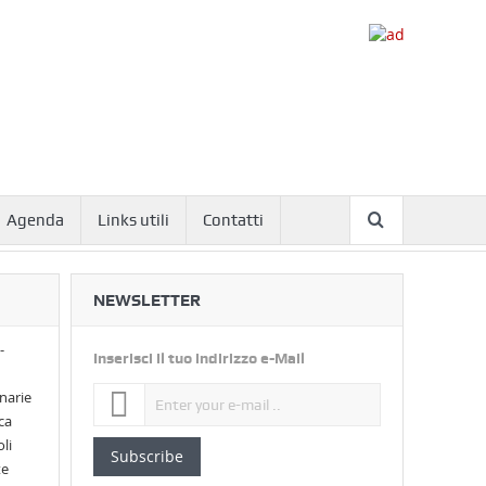
Agenda
Links utili
Contatti
NEWSLETTER
-
Inserisci il tuo indirizzo e-Mail
narie
ca
li
Subscribe
te