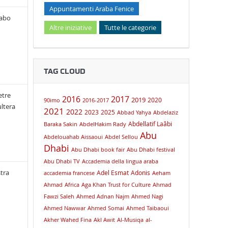
Appuntamenti Araba Fenice
rabo
Altre iniziative
Tutte le categorie
TAG CLOUD
etre
2016
2017
2019
2020
90imo
2016-2017
ultera
2021
2022
2023
2025
Abbad Yahya
Abdelaziz
Abdellatif Laâbi
Baraka Sakin
AbdelHakim Rady
Abu
Abdelouahab Aissaoui
Abdel Sellou
Dhabi
Abu Dhabi book fair
Abu Dhabi festival
Abu Dhabi TV
Accademia della lingua araba
tra
Adel Esmat
Adonis
accademia francese
Aeham
Ahmad
Africa
Aga Khan Trust for Culture
Ahmad
Fawzi Saleh
Ahmed Adnan Najm
Ahmed Nagi
Ahmed Nawwar
Ahmed Somai
Ahmed Taibaoui
Akher Wahed Fina
Akl Awit
Al-Musiqa
al-