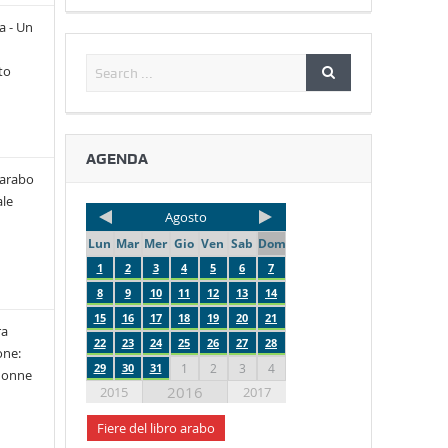
a - Un
to
AGENDA
 arabo
le
Agosto
Lun
Mar
Mer
Gio
Ven
Sab
Dom
1
2
3
4
5
6
7
8
9
10
11
12
13
14
15
16
17
18
19
20
21
ra
22
23
24
25
26
27
28
one:
29
30
31
1
2
3
4
 donne
2016
2015
2017
Fiere del libro arabo