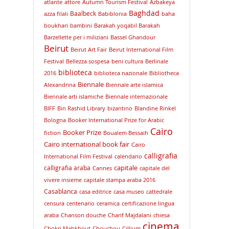
atlante
attore
Autumn Tourism Festival
Azbakeya
Baghdad
Baalbeck
azza filali
Babiblonia
baha
boukhari
bambini
Barakah yoqabil Barakah
Barzellette per i miliziani
Bassel Ghandour
Beirut
Beirut Art Fair
Beirut International Film
Festival
Bellezza sospesa
beni cultura
Berlinale
biblioteca
2016
biblioteca nazionale
Bibliotheca
Biennale
Alexandrina
Biennale arte islamica
Biennale arti islamiche
Biennale internazionale
BIFF
Bin Rashid Library
bizantino
Blandine Rinkel
Bologna
Booker International Prize for Arabic
Cairo
Booker Prize
fiction
Boualem Bessaih
Cairo international book fair
Cairo
calligrafia
International Film Festival
calendario
capitale
calligrafia araba
Cannes
capitale del
vivere insieme
capitale stampa araba 2016
Casablanca
casa editrice
casa museo
cattedrale
censura
centenario
ceramica
certificazione lingua
araba
Chanson douche
Charif Majdalani
chiesa
cinema
Chokri Mabkhout
Chouchou
Cillium