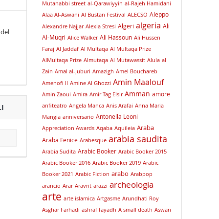
Mutanabbi street
al-Qarawiyyin
al-Rajeh Hamidani
Aleppo
Alaa Al-Aswani
Al Bustan Festival
ALECSO
algeria
Algeri
Ali
Alexandre Najjar
Alexia Stresi
 del
Al-Muqri
Ali Hassoun
Alice Walker
Ali Hussen
Faraj
Al Jaddaf
Al Multaqa
Al Multaqa Prize
AlMultaqa Prize
Almutaqa
Al Mutawassit
Alula
al
Zain
Amal al-Juburi
Amazigh
Amel Bouchareb
Amin Maalouf
Amenofi II
Amine Al Ghozzi
Amman
amore
Amin Zaoui
Amira
Amir Tag Elsir
anfiteatro
Angela Manca
Anis Arafai
Anna Maria
I
Antonella Leoni
Mangia
anniversario
Araba
Appreciation Awards
Aqaba
Aquileia
arabia saudita
Araba Fenice
Arabesque
Arabic Booker
Arabia Sudita
Arabic Booker 2015
Arabic Booker 2016
Arabic Booker 2019
Arabic
arabo
Booker 2021
Arabic Fiction
Arabpop
archeologia
arancio
Arar
Aravrit
arazzi
arte
arte islamica
Artgasme
Arundhati Roy
Asghar Farhadi
ashraf fayadh
A small death
Aswan