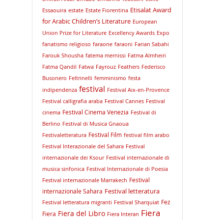
Etisalat Award
Essaouira
estate
Estate Fiorentina
for Arabic Children’s Literature
European
Union Prize for Literature
Excellency Awards
Expo
fanatismo religioso
faraone
faraoni
Farian Sabahi
Farouk Shousha
fatema mernissi
Fatma Almheiri
Fatma Qandil
Fatwa
Fayrouz
Feathers
Federisco
Busonero
Feltrinelli
femminismo
festa
festival
indipendenza
Festival Aix-en-Provence
Festival calligrafia araba
Festival Cannes
Festival
Festival Cinema Venezia
cinema
Festival di
Berlino
Festival di Musica Gnaoua
Festival Film
Festivaletteratura
festival film arabo
Festival Interazionale del Sahara
Festival
internazionale dei Ksour
Festival internazionale di
musica sinfonica
Festival Internazionale di Poesia
Festival
Festival internazionale Marrakech
Festival letteratura
internazionale Sahara
Fez
Festival letteratura migranti
Festival Sharquiat
Fiera
Fiera del Libro
Fiera
Fiera Interan