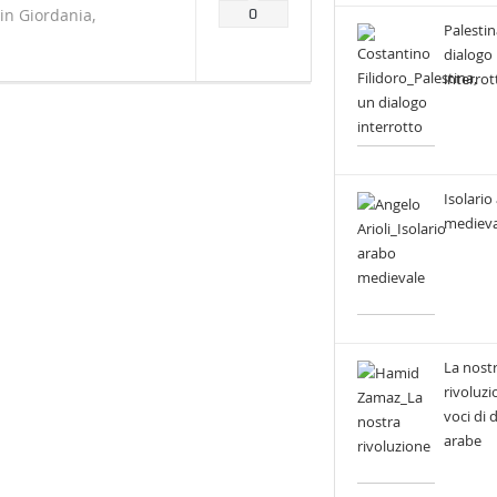
 in Giordania,
0
Palestin
dialogo
interrot
Isolario
medieva
La nost
rivoluzi
voci di
arabe