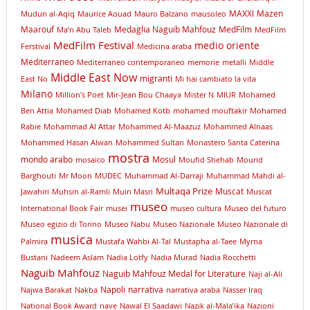
MAXXI
Mazen
Mudun al-Aqiq
Maurice Aouad
Mauro Balzano
mausoleo
Maarouf
Medaglia Naguib Mahfouz
MedFilm
Ma’n Abu Taleb
MedFilm
MedFilm Festival
medio oriente
Ferstival
Medicina araba
Mediterraneo
Mediterraneo contemporaneo
memorie
metalli
Middle
Middle East Now
migranti
East No
Mi hai cambiato la vita
Milano
Million's Poet
Mir-Jean Bou Chaaya
Mister N
MIUR
Mohamed
Ben Attia
Mohamed Diab
Mohamed Kotb
mohamed mouftakir
Mohamed
Rabie
Mohammad Al Attar
Mohammed Al-Maazuz
Mohammed Alnaas
Mohammed Hasan Alwan
Mohammed Sultan
Monastero Santa Caterina
mostra
mondo arabo
Mosul
mosaico
Moufid Shehab
Mourid
Barghouti
Mr Moon
MUDEC
Muhammad Al-Darraji
Muhammad Mahdi al-
Multaqa Prize
Muscat
Jawahiri
Muhsin al-Ramli
Muin Masri
Muscat
museo
International Book Fair
musei
museo cultura
Museo del futuro
Museo egizio di Torino
Museo Nabu
Museo Nazionale
Museo Nazionale di
musica
Palmira
Mustafa Wahbi Al-Tal
Mustapha al-Taee
Myrna
Bustani
Nadeem Aslam
Nadia Lotfy
Nadia Murad
Nadia Rocchetti
Naguib Mahfouz
Naguib Mahfouz Medal for Literature
Naji al-Ali
Napoli
narrativa
Najwa Barakat
Nakba
narrativa araba
Nasser Iraq
National Book Award
nave
Nawal El Saadawi
Nazik al-Mala’ika
Nazioni