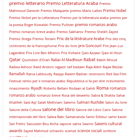
premio letterario
Premio Letteratura Araba
Premio
Premio Nobel
Mahmoud Darwish
Premio Malaparte
premio Mario Lattes
Premio Nobel per la Letteratura
Premio per la letteratura araba
premio per
premio romanzo arabo
la poesia Roger Kowalski
Premio Pulitzer
Premio romanzo breve arabo
Premio Sakharov
Premio Sheikh Zayed
Prix de la littérature Arabe
Premio Strega
Premio Terzani
Prix des cinq
prix Goncourt
continents de la francophonie
Prix du livre
Prix Jean-Luc
Lagardère
Prix Line Ben Mhenni
Prix Voltaire
Qais Azzawi
Qasr el-Hosn
Qatar
Rabat
Rabai Al-Madhoun
Quotidien d'Oran
Rabih Mroué
Radwa Ashour
Raed Andoni
ragazzi
raif badawi
Raja Alem
Rajae Bezzaz
Ramallah
Rania Labboudy
Raqqa
Rasem Badran
recensioni
Red Sea Film
Festival
remio per il romanzo arabo
Repubblica si fa per dire
ricevimento
Roma
romanzo
Riyadh
rinascimento
Roberto Bellani
Rodaan al Galidi
romanzo arabo
romanzo breve
Rosa del deseerto
Sabra & Shatila
Sahar
Salman Rushdie
Khalifeh
Said Aql
Salah Methnani
Salerno
Salon du livre
salone del libro
Salone della Cultura
Salone del Libro Cairo
Salone
internazionale del libro
Salwa Bakr
Samarcanda
Samir Editeur
samir kassir
Sawiris cultural
San Pietro
Saoussen Bou Aicha
sapone
satira
Sawiris
awards
scienze sociali
Sayed Mahmud
schiavitù
scienze
scrittore