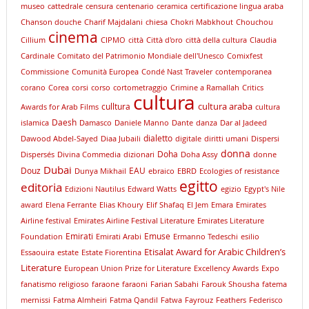
museo
cattedrale
censura
centenario
ceramica
certificazione lingua araba
Chanson douche
Charif Majdalani
chiesa
Chokri Mabkhout
Chouchou
cinema
Cillium
CIPMO
città
Città d'oro
città della cultura
Claudia
Cardinale
Comitato del Patrimonio Mondiale dell'Unesco
Comixfest
Commissione
Comunità Europea
Condé Nast Traveler
contemporanea
corano
Corea
corsi
corso
cortometraggio
Crimine a Ramallah
Critics
cultura
cultura araba
culltura
Awards for Arab Films
cultura
Daesh
islamica
Damasco
Daniele Manno
Dante
danza
Dar al Jadeed
dialetto
Dawood Abdel-Sayed
Diaa Jubaili
digitale
diritti umani
Dispersi
donna
Doha
Dispersés
Divina Commedia
dizionari
Doha Assy
donne
Dubai
Douz
EAU
Dunya Mikhail
ebraico
EBRD
Ecologies of resistance
egitto
editoria
Edizioni Nautilus
Edward Watts
egizio
Egypt's Nile
award
Elena Ferrante
Elias Khoury
Elif Shafaq
El Jem
Emara
Emirates
Airline festival
Emirates Airline Festival Literature
Emirates Literature
Emirati
Emuse
Foundation
Emirati Arabi
Ermanno Tedeschi
esilio
Etisalat Award for Arabic Children’s
Essaouira
estate
Estate Fiorentina
Literature
European Union Prize for Literature
Excellency Awards
Expo
fanatismo religioso
faraone
faraoni
Farian Sabahi
Farouk Shousha
fatema
mernissi
Fatma Almheiri
Fatma Qandil
Fatwa
Fayrouz
Feathers
Federisco