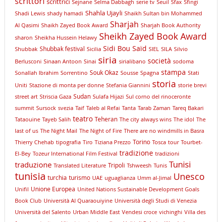
scrittori
scrittrici
Sejnane
Selma Dabbagh
serie tv
Seuil
Sfax
Sfingi
Shahla Ujayli
Shadi Lewis
shady hamadi
Shaikh Sultan bin Mohammed
Sharjah
Al Qasimi
Shaikh Zayed Book Award
Sharjah Book Authority
Sheikh Zayed Book Award
sharon
Sheikha Hussein Helawy
Sidi Bou Saïd
Shubbak festival
Shubbak
Sicilia
SIEL
SILA
Silvio
siria
società
Berlusconi
Sinaan Antoon
Sinai
sirialibano
sodoma
stampa
Souk Okaz
Sonallah Ibrahim
Sorrentino
Sousse
Spagna
Stati
storia
Uniti
Stazione di monta per donne
Stefania Giannini
storie brevi
Sudan
street art
Striscia Gaza
Sulafa Hijazi
Sul corno del rinoceronte
summit
Sursock
svezia
Taif
Taleb al Refai
Tanta
Tarab Zaman
Tareq Bakari
teatro
Teheran
Tataouine
Tayeb Salih
The city always wins
The idol
The
last of us
The Night Mail
The Night of Fire
There are no windmills in Basra
Torino
Thierry Chehab
tipografia
Tiro
Tiziana Prezzo
Tosca
tour
Tourbet-
tradizione
El-Bey
Tozeur International Film Festival
tradizioni
Tunisi
traduzione
Tripoli
Translated Literature
Tshweesh
Tunis
tunisia
Unesco
turchia
turismo
UAE
uguaglianza
Umm al-Jimal
Unione Europea
Unifil
United Nations Sustainable Development Goals
Book Club
Università Al Quaraouiyine
Università degli Studi di Venezia
Università del Salento
Urban Middle East
Vendesi croce
vichinghi
Villa des