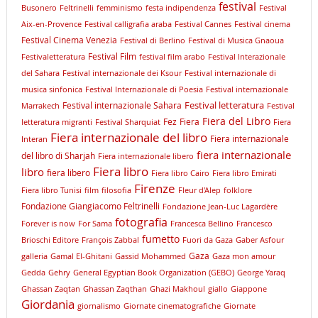
festival
Busonero
Feltrinelli
femminismo
festa indipendenza
Festival
Aix-en-Provence
Festival calligrafia araba
Festival Cannes
Festival cinema
Festival Cinema Venezia
Festival di Berlino
Festival di Musica Gnaoua
Festival Film
Festivaletteratura
festival film arabo
Festival Interazionale
del Sahara
Festival internazionale dei Ksour
Festival internazionale di
musica sinfonica
Festival Internazionale di Poesia
Festival internazionale
Festival letteratura
Festival internazionale Sahara
Marrakech
Festival
Fiera del Libro
Fez
Fiera
letteratura migranti
Festival Sharquiat
Fiera
Fiera internazionale del libro
Fiera internazionale
Interan
fiera internazionale
del libro di Sharjah
Fiera internazionale libero
Fiera libro
libro
fiera libero
Fiera libro Cairo
Fiera libro Emirati
Firenze
Fiera libro Tunisi
film
filosofia
Fleur d'Alep
folklore
Fondazione Giangiacomo Feltrinelli
Fondazione Jean-Luc Lagardère
fotografia
Forever is now
For Sama
Francesca Bellino
Francesco
fumetto
Brioschi Editore
François Zabbal
Fuori da Gaza
Gaber Asfour
Gaza
galleria
Gamal El-Ghitani
Gassid Mohammed
Gaza mon amour
Gedda
Gehry
General Egyptian Book Organization (GEBO)
George Yaraq
Ghassan Zaqtan
Ghassan Zaqthan
Ghazi Makhoul
giallo
Giappone
Giordania
giornalismo
Giornate cinematografiche
Giornate