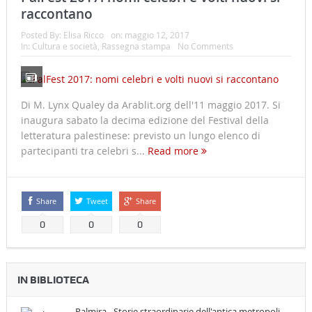
raccontano
Posted By:
Elisa Ricco
on:
maggio 12, 2017
In:
Cultura e società
,
Rassegna stampa
No Comments
Di M. Lynx Qualey da Arablit.org dell'11 maggio 2017. Si
inaugura sabato la decima edizione del Festival della
letteratura palestinese: previsto un lungo elenco di
partecipanti tra celebri s...
Read more
Share
Tweet
Share
0
0
0
IN BIBLIOTECA
Palmira - Storie straordinarie dell'antica metropoli