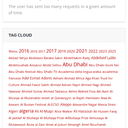
The user has sent too many requests in a given amount
of time.
TAG CLOUD
2021
2016
2017
2019
2022
2020
2023
2025
90imo
2016-2017
Abdellatif Laâbi
Abbad Yahya
Abdelaziz Baraka Sakin
AbdelHakim Rady
Abu Dhabi
Abdelouahab Aissaoui
Abdel Sellou
Abu Dhabi book fair
Abu Dhabi festival
Abu Dhabi TV
Accademia della lingua araba
accademia
Adel Esmat
Adonis
francese
Aeham Ahmad
Africa
Aga Khan Trust for
Culture
Ahmad Fawzi Saleh
Ahmed Adnan Najm
Ahmed Nagi
Ahmed
Nawwar
Ahmed Somai
Ahmed Taibaoui
Akher Wahed Fina
Akl Awit
Al-
Musiqa
al-Mutanabbi street
al-Qarawiyyin
al-Rajeh Hamidani
Alaa Al-
Aleppo
Aswani
Al Bustan Festival
ALECSO
Alexandre Najjar
Alexia Stresi
algeria
Algeri
Ali Al-Muqri
Ali Hassoun
Alice Walker
Ali Hussen Faraj
Al Jaddaf
Al Multaqa
Al Multaqa Prize
AlMultaqa Prize
Almutaqa
Al
Mutawassit
Alula
al Zain
Amal al-Juburi
Amazigh
Amel Bouchareb