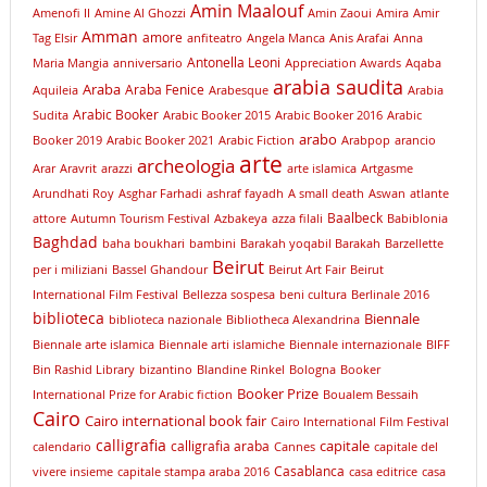
Amin Maalouf
Amenofi II
Amine Al Ghozzi
Amin Zaoui
Amira
Amir
Amman
amore
Tag Elsir
anfiteatro
Angela Manca
Anis Arafai
Anna
Antonella Leoni
Maria Mangia
anniversario
Appreciation Awards
Aqaba
arabia saudita
Araba
Araba Fenice
Aquileia
Arabesque
Arabia
Arabic Booker
Sudita
Arabic Booker 2015
Arabic Booker 2016
Arabic
arabo
Booker 2019
Arabic Booker 2021
Arabic Fiction
Arabpop
arancio
arte
archeologia
Arar
Aravrit
arazzi
arte islamica
Artgasme
Arundhati Roy
Asghar Farhadi
ashraf fayadh
A small death
Aswan
atlante
Baalbeck
attore
Autumn Tourism Festival
Azbakeya
azza filali
Babiblonia
Baghdad
baha boukhari
bambini
Barakah yoqabil Barakah
Barzellette
Beirut
per i miliziani
Bassel Ghandour
Beirut Art Fair
Beirut
International Film Festival
Bellezza sospesa
beni cultura
Berlinale 2016
biblioteca
Biennale
biblioteca nazionale
Bibliotheca Alexandrina
Biennale arte islamica
Biennale arti islamiche
Biennale internazionale
BIFF
Bin Rashid Library
bizantino
Blandine Rinkel
Bologna
Booker
Booker Prize
International Prize for Arabic fiction
Boualem Bessaih
Cairo
Cairo international book fair
Cairo International Film Festival
calligrafia
capitale
calligrafia araba
calendario
Cannes
capitale del
Casablanca
vivere insieme
capitale stampa araba 2016
casa editrice
casa