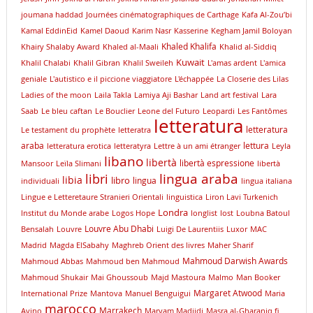
joumana haddad
Journées cinématographiques de Carthage
Kafa Al-Zou’bi
Kamal EddinEid
Kamel Daoud
Karim Nasr
Kasserine
Kegham Jamil Boloyan
Khaled Khalifa
Khairy Shalaby Award
Khaled al-Maali
Khalid al-Siddiq
Kuwait
Khalil Chalabi
Khalil Gibran
Khalil Sweileh
L'amas ardent
L'amica
geniale
L'autistico e il piccione viaggiatore
L'échappée
La Closerie des Lilas
Ladies of the moon
Laila Takla
Lamiya Aji Bashar
Land art festival
Lara
Saab
Le bleu caftan
Le Bouclier
Leone del Futuro
Leopardi
Les Fantômes
letteratura
letteratura
Le testament du prophète
letteratra
araba
lettura
letteratura erotica
letteratyra
Lettre à un ami étranger
Leyla
libano
libertà
libertà espressione
Mansoor
Leïla Slimani
libertà
lingua araba
libri
libia
libro
lingua
individuali
lingua italiana
Lingue e Letteretaure Stranieri Orientali
linguistica
Liron Lavi Turkenich
Londra
lnstitut du Monde arabe
Logos Hope
longlist
lost
Loubna Batoul
Louvre Abu Dhabi
Bensalah
Louvre
Luigi De Laurentiis
Luxor
MAC
Madrid
Magda ElSabahy
Maghreb Orient des livres
Maher Sharif
Mahmoud Darwish Awards
Mahmoud Abbas
Mahmoud ben Mahmoud
Mahmoud Shukair
Mai Ghoussoub
Majd Mastoura
Malmo
Man Booker
Margaret Atwood
International Prize
Mantova
Manuel Benguigui
Maria
marocco
Marrakech
Avino
Maryam Madjidi
Masra al-Gharaniq fi