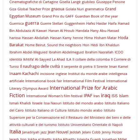
Cinematografiche di Cartagine
Gisella Langè
giubileo
Giuseppe Penone
gnaoua
Grand
Giza
Global Teacher Prize
Golala Nuri
grammatica
Egyptian Museum
Grand Prix du GAFF
Guardian Book of the year
guerra
Guernica
Guerre Stellari
Guggenheim
Hafez Haidar
Haifa
Hamad
Bin Abdulaziz Al Kawari
Hanan Al Hroub
Handala
Hany Abu-Hassad
Hoda
harissa
Hassan Abdallah
Hassan Kamy
henne
Hima
Hisham Matar
Barakat
Home Beirut. Sound the neighbors
Hon
Hédi
Ibn Khaldun
Ibrahim Abdel-Meguied
Ibrahim Abdelmeguid
Ibrahim Nasrallah
ICOO
identità
Ikhtifa’ Al-Sayyed La Ahad
ILA
Il collare della colomba
Il Corriere di
Il naufragio delle civiltà
Tunisi
Il serpente di pietra
Il Sirente
Iman Kamel
Inaam Kachachi
incisione
inglese
Institut du monde arabe
intelligenza
artificiale
International book fair
International Film Festival
International
International Prize for Arabic
Literary Olympus Award
iraq
Fiction
IPAF
ISIS
Islam
International Woman's film festival
Iran
Ismali Khalidi
Israele
Issa Naouri
Istituto del mondo arabo
Istituto Italiano
del Cairo
Istituto Italiano di Cultura
Istituto mondo arabo
Istituto
Superiore per la Conservazione ed il Restauro del Ministero dei beni e delle
attività culturali e del turismo
Istituto Universitario Orientale di Napoli
Italia
Jean Nouvel
Janadriyah
jazz
Jeddah
Jelani Cobb
Jenny Holzer
Jerash
Jinn
Jokha al Harthi
Jokha Alharthi
Jolanda Guardi
Jonathan Millet