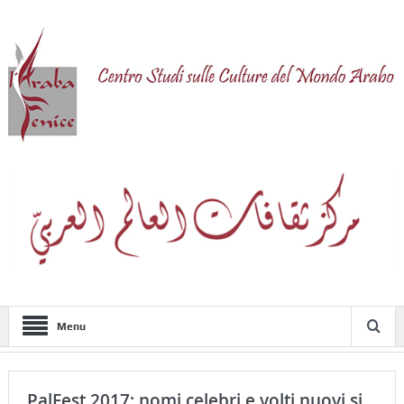
Menu
PalFest 2017: nomi celebri e volti nuovi si