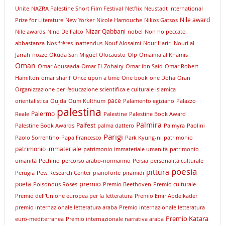
Unite
NAZRA Palestine Short Film Festival
Netflix
Neustadt International
Nile award
Prize for Literature
New Yorker
Nicole Hamouche
Nikos Gatsos
Nizar Qabbani
Nile awards
Nino De Falco
nobel
Non ho peccato
abbastanza
Nos frères inattendus
Nouf Alosaimi
Nour Hariri
Nouri al
Jarrah
nozze
Okuda San Miguel
Olocausto
Olp
Omaima al Khamis
Oman
Omar Abusaada
Omar El-Zohairy
Omar ibn Said
Omar Robert
Hamilton
omar sharif
Once upon a time
One book
one Doha
Oran
Organizzazione per l'educazione scientifica e culturale islamica
pace
orientalistica
Oujda
Oum Kulthum
Palamento egiziano
Palazzo
palestina
Palermo
Reale
Palestine
Palestine Book Award
Palmira
Palfest
Palestine Book Awards
palma dattero
Palmyra
Paolini
Parigi
Paolo Sorrentino
Papa Francesco
Park Kyung-ni
patrimonio
patrimonio immateriale
patrimonio immateriale umanità
patrimonio
umanità
Pechino
percorso arabo-normanno
Persia
personalità culturale
poesia
pittura
Perugia
Pew Research Center
pianoforte
piramidi
premio
poeta
Poisonous Roses
Premio Beethoven
Premio culturale
Premio dell'Unione europea per la letteratura
Premio Emir Abdelkader
premio internazionale letteratura araba
Premio internazionale letteratura
Premio Katara
euro-mediterranea
Premio internazionale narrativa araba