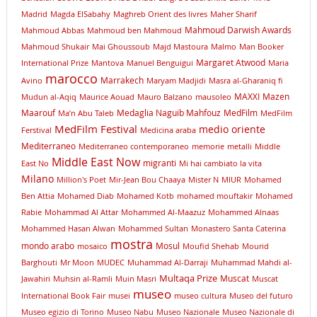
Madrid
Magda ElSabahy
Maghreb Orient des livres
Maher Sharif
Mahmoud Darwish Awards
Mahmoud Abbas
Mahmoud ben Mahmoud
Mahmoud Shukair
Mai Ghoussoub
Majd Mastoura
Malmo
Man Booker
Margaret Atwood
International Prize
Mantova
Manuel Benguigui
Maria
marocco
Marrakech
Avino
Maryam Madjidi
Masra al-Gharaniq fi
MAXXI
Mazen
Mudun al-Aqiq
Maurice Aouad
Mauro Balzano
mausoleo
Maarouf
Medaglia Naguib Mahfouz
MedFilm
Ma’n Abu Taleb
MedFilm
MedFilm Festival
medio oriente
Ferstival
Medicina araba
Mediterraneo
Mediterraneo contemporaneo
memorie
metalli
Middle
Middle East Now
migranti
East No
Mi hai cambiato la vita
Milano
Million's Poet
Mir-Jean Bou Chaaya
Mister N
MIUR
Mohamed
Ben Attia
Mohamed Diab
Mohamed Kotb
mohamed mouftakir
Mohamed
Rabie
Mohammad Al Attar
Mohammed Al-Maazuz
Mohammed Alnaas
Mohammed Hasan Alwan
Mohammed Sultan
Monastero Santa Caterina
mostra
mondo arabo
Mosul
mosaico
Moufid Shehab
Mourid
Barghouti
Mr Moon
MUDEC
Muhammad Al-Darraji
Muhammad Mahdi al-
Multaqa Prize
Muscat
Jawahiri
Muhsin al-Ramli
Muin Masri
Muscat
museo
International Book Fair
musei
museo cultura
Museo del futuro
Museo egizio di Torino
Museo Nabu
Museo Nazionale
Museo Nazionale di