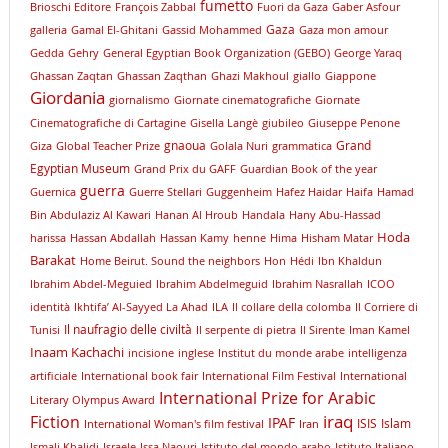
fumetto
Brioschi Editore
François Zabbal
Fuori da Gaza
Gaber Asfour
Gaza
galleria
Gamal El-Ghitani
Gassid Mohammed
Gaza mon amour
Gedda
Gehry
General Egyptian Book Organization (GEBO)
George Yaraq
Ghassan Zaqtan
Ghassan Zaqthan
Ghazi Makhoul
giallo
Giappone
Giordania
giornalismo
Giornate cinematografiche
Giornate
Cinematografiche di Cartagine
Gisella Langè
giubileo
Giuseppe Penone
gnaoua
Grand
Giza
Global Teacher Prize
Golala Nuri
grammatica
Egyptian Museum
Grand Prix du GAFF
Guardian Book of the year
guerra
Guernica
Guerre Stellari
Guggenheim
Hafez Haidar
Haifa
Hamad
Bin Abdulaziz Al Kawari
Hanan Al Hroub
Handala
Hany Abu-Hassad
Hoda
harissa
Hassan Abdallah
Hassan Kamy
henne
Hima
Hisham Matar
Barakat
Home Beirut. Sound the neighbors
Hon
Hédi
Ibn Khaldun
Ibrahim Abdel-Meguied
Ibrahim Abdelmeguid
Ibrahim Nasrallah
ICOO
identità
Ikhtifa’ Al-Sayyed La Ahad
ILA
Il collare della colomba
Il Corriere di
Il naufragio delle civiltà
Tunisi
Il serpente di pietra
Il Sirente
Iman Kamel
Inaam Kachachi
incisione
inglese
Institut du monde arabe
intelligenza
artificiale
International book fair
International Film Festival
International
International Prize for Arabic
Literary Olympus Award
iraq
Fiction
IPAF
ISIS
Islam
International Woman's film festival
Iran
Ismali Khalidi
Israele
Issa Naouri
Istituto del mondo arabo
Istituto Italiano