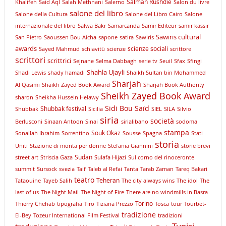
Salman Rushdie
Khalifeh
Said Aql
Salah Methnani
Salerno
Salon du livre
salone del libro
Salone della Cultura
Salone del Libro Cairo
Salone
internazionale del libro
Salwa Bakr
Samarcanda
Samir Editeur
samir kassir
Sawiris cultural
San Pietro
Saoussen Bou Aicha
sapone
satira
Sawiris
awards
scienze sociali
Sayed Mahmud
schiavitù
scienze
scrittore
scrittori
scrittrici
Sejnane
Selma Dabbagh
serie tv
Seuil
Sfax
Sfingi
Shahla Ujayli
Shadi Lewis
shady hamadi
Shaikh Sultan bin Mohammed
Sharjah
Al Qasimi
Shaikh Zayed Book Award
Sharjah Book Authority
Sheikh Zayed Book Award
sharon
Sheikha Hussein Helawy
Sidi Bou Saïd
Shubbak festival
Shubbak
Sicilia
SIEL
SILA
Silvio
siria
società
Berlusconi
Sinaan Antoon
Sinai
sirialibano
sodoma
stampa
Souk Okaz
Sonallah Ibrahim
Sorrentino
Sousse
Spagna
Stati
storia
Uniti
Stazione di monta per donne
Stefania Giannini
storie brevi
Sudan
street art
Striscia Gaza
Sulafa Hijazi
Sul corno del rinoceronte
summit
Sursock
svezia
Taif
Taleb al Refai
Tanta
Tarab Zaman
Tareq Bakari
teatro
Teheran
Tataouine
Tayeb Salih
The city always wins
The idol
The
last of us
The Night Mail
The Night of Fire
There are no windmills in Basra
Torino
Thierry Chehab
tipografia
Tiro
Tiziana Prezzo
Tosca
tour
Tourbet-
tradizione
El-Bey
Tozeur International Film Festival
tradizioni