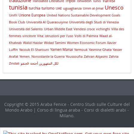
Tunisi
traduzione
Tripoli
Translated Literature
Tshweesh
Tunis
tunisia
Unesco
turchia
turismo
UAE
uguaglianza
Umm al-Jimal
Unione Europea
Unifil
United Nations Sustainable Development Goals
Book Club
Università Al Quaraouiyine
Università degli Studi di Venezia
Università del Salento
Urban Middle East
Vendesi croce
vichinghi
Villa des
femmes
vincitore
Vita: istruzioni per l'uso
Volti di Palmira
Waad al-
Khateab
Walid Haidar
Widad Tamimi
Women Economic Forum
Xavier
Yamen Manai
Luffin
Yacoub El-Sharouni
Yarmouk
Yasmine Ghata
Yasser
Arafat
Yemen. Nonostante la Guerra
Youssoufia
Zahran Alqasmi
Zahria
Zindali
لجنقوi
لكل المقهورين أجنحة
Copyright © 2015 Araba Fenice - Centro Studi sulle Culture del
Mondo Arabo | Corso di lingua araba - Corsi di dialetti arabi -
Milano.