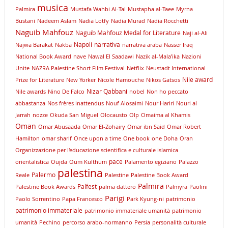
musica
Palmira
Mustafa Wahbi Al-Tal
Mustapha al-Taee
Myrna
Bustani
Nadeem Aslam
Nadia Lotfy
Nadia Murad
Nadia Rocchetti
Naguib Mahfouz
Naguib Mahfouz Medal for Literature
Naji al-Ali
Napoli
narrativa
Najwa Barakat
Nakba
narrativa araba
Nasser Iraq
National Book Award
nave
Nawal El Saadawi
Nazik al-Mala’ika
Nazioni
Unite
NAZRA Palestine Short Film Festival
Netflix
Neustadt International
Nile award
Prize for Literature
New Yorker
Nicole Hamouche
Nikos Gatsos
Nizar Qabbani
Nile awards
Nino De Falco
nobel
Non ho peccato
abbastanza
Nos frères inattendus
Nouf Alosaimi
Nour Hariri
Nouri al
Jarrah
nozze
Okuda San Miguel
Olocausto
Olp
Omaima al Khamis
Oman
Omar Abusaada
Omar El-Zohairy
Omar ibn Said
Omar Robert
Hamilton
omar sharif
Once upon a time
One book
one Doha
Oran
Organizzazione per l'educazione scientifica e culturale islamica
pace
orientalistica
Oujda
Oum Kulthum
Palamento egiziano
Palazzo
palestina
Palermo
Reale
Palestine
Palestine Book Award
Palmira
Palfest
Palestine Book Awards
palma dattero
Palmyra
Paolini
Parigi
Paolo Sorrentino
Papa Francesco
Park Kyung-ni
patrimonio
patrimonio immateriale
patrimonio immateriale umanità
patrimonio
umanità
Pechino
percorso arabo-normanno
Persia
personalità culturale