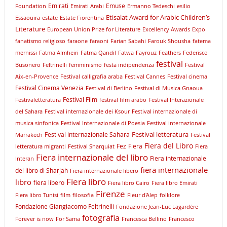
Emirati
Emuse
Foundation
Emirati Arabi
Ermanno Tedeschi
esilio
Etisalat Award for Arabic Children’s
Essaouira
estate
Estate Fiorentina
Literature
European Union Prize for Literature
Excellency Awards
Expo
fanatismo religioso
faraone
faraoni
Farian Sabahi
Farouk Shousha
fatema
mernissi
Fatma Almheiri
Fatma Qandil
Fatwa
Fayrouz
Feathers
Federisco
festival
Busonero
Feltrinelli
femminismo
festa indipendenza
Festival
Aix-en-Provence
Festival calligrafia araba
Festival Cannes
Festival cinema
Festival Cinema Venezia
Festival di Berlino
Festival di Musica Gnaoua
Festival Film
Festivaletteratura
festival film arabo
Festival Interazionale
del Sahara
Festival internazionale dei Ksour
Festival internazionale di
musica sinfonica
Festival Internazionale di Poesia
Festival internazionale
Festival letteratura
Festival internazionale Sahara
Marrakech
Festival
Fiera del Libro
Fez
Fiera
letteratura migranti
Festival Sharquiat
Fiera
Fiera internazionale del libro
Fiera internazionale
Interan
fiera internazionale
del libro di Sharjah
Fiera internazionale libero
Fiera libro
libro
fiera libero
Fiera libro Cairo
Fiera libro Emirati
Firenze
Fiera libro Tunisi
film
filosofia
Fleur d'Alep
folklore
Fondazione Giangiacomo Feltrinelli
Fondazione Jean-Luc Lagardère
fotografia
Forever is now
For Sama
Francesca Bellino
Francesco