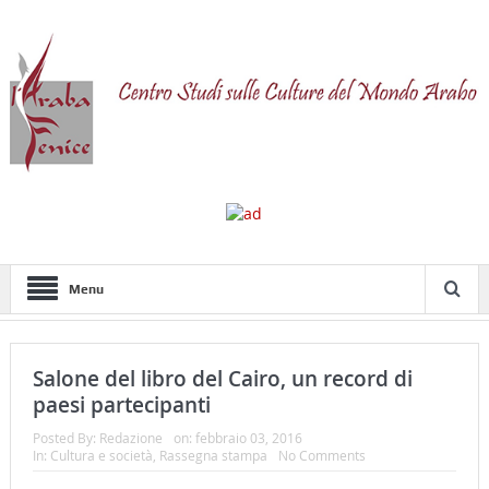
Menu
Salone del libro del Cairo, un record di
paesi partecipanti
Posted By:
Redazione
on:
febbraio 03, 2016
In:
Cultura e società
,
Rassegna stampa
No Comments