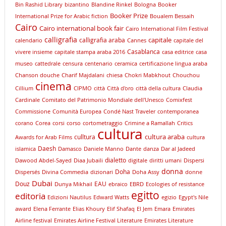
Bin Rashid Library
bizantino
Blandine Rinkel
Bologna
Booker
Booker Prize
International Prize for Arabic fiction
Boualem Bessaih
Cairo
Cairo international book fair
Cairo International Film Festival
calligrafia
capitale
calligrafia araba
calendario
Cannes
capitale del
Casablanca
vivere insieme
capitale stampa araba 2016
casa editrice
casa
museo
cattedrale
censura
centenario
ceramica
certificazione lingua araba
Chanson douche
Charif Majdalani
chiesa
Chokri Mabkhout
Chouchou
cinema
Cillium
CIPMO
città
Città d'oro
città della cultura
Claudia
Cardinale
Comitato del Patrimonio Mondiale dell'Unesco
Comixfest
Commissione
Comunità Europea
Condé Nast Traveler
contemporanea
corano
Corea
corsi
corso
cortometraggio
Crimine a Ramallah
Critics
cultura
cultura araba
culltura
Awards for Arab Films
cultura
Daesh
islamica
Damasco
Daniele Manno
Dante
danza
Dar al Jadeed
dialetto
Dawood Abdel-Sayed
Diaa Jubaili
digitale
diritti umani
Dispersi
donna
Doha
Dispersés
Divina Commedia
dizionari
Doha Assy
donne
Dubai
Douz
EAU
Dunya Mikhail
ebraico
EBRD
Ecologies of resistance
egitto
editoria
Edizioni Nautilus
Edward Watts
egizio
Egypt's Nile
award
Elena Ferrante
Elias Khoury
Elif Shafaq
El Jem
Emara
Emirates
Airline festival
Emirates Airline Festival Literature
Emirates Literature