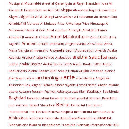
Musiqa
al-Mutanabbi street
al-Qarawiyyin
al-Rajeh Hamidani
Alaa Al-
Aleppo
Aswani
Al Bustan Festival
ALECSO
Alexandre Najjar
Alexia Stresi
algeria
Algeri
Ali Al-Muqri
Ali Hassoun
Alice Walker
Ali Hussen Faraj
Al Jaddaf
Al Multaqa
Al Multaqa Prize
AlMultaqa Prize
Almutaqa
Al
Mutawassit
Alula
al Zain
Amal al-Juburi
Amazigh
Amel Bouchareb
Amin Maalouf
Amenofi II
Amine Al Ghozzi
Amin Zaoui
Amira
Amir
Amman
amore
Tag Elsir
anfiteatro
Angela Manca
Anis Arafai
Anna
Antonella Leoni
Maria Mangia
anniversario
Appreciation Awards
Aqaba
arabia saudita
Araba
Araba Fenice
Aquileia
Arabesque
Arabia
Arabic Booker
Sudita
Arabic Booker 2015
Arabic Booker 2016
Arabic
arabo
Booker 2019
Arabic Booker 2021
Arabic Fiction
Arabpop
arancio
arte
archeologia
Arar
Aravrit
arazzi
arte islamica
Artgasme
Arundhati Roy
Asghar Farhadi
ashraf fayadh
A small death
Aswan
atlante
Baalbeck
attore
Autumn Tourism Festival
Azbakeya
azza filali
Babiblonia
Baghdad
baha boukhari
bambini
Barakah yoqabil Barakah
Barzellette
Beirut
per i miliziani
Bassel Ghandour
Beirut Art Fair
Beirut
International Film Festival
Bellezza sospesa
beni cultura
Berlinale 2016
biblioteca
Biennale
biblioteca nazionale
Bibliotheca Alexandrina
Biennale arte islamica
Biennale arti islamiche
Biennale internazionale
BIFF