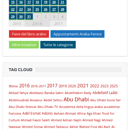
15
16
17
18
19
20
21
22
23
24
25
26
27
28
29
30
31
1
2
3
4
2016
2015
2017
Fiere del libro arabo
Appuntamenti Araba Fenice
Altre iniziative
Tutte le categorie
TAG CLOUD
2021
2016
2017
2019
2022
2020
2023
2025
90imo
2016-2017
Abdellatif Laâbi
Abbad Yahya
Abdelaziz Baraka Sakin
AbdelHakim Rady
Abu Dhabi
Abdelouahab Aissaoui
Abdel Sellou
Abu Dhabi book fair
Abu Dhabi festival
Abu Dhabi TV
Accademia della lingua araba
accademia
Adel Esmat
Adonis
francese
Aeham Ahmad
Africa
Aga Khan Trust for
Culture
Ahmad Fawzi Saleh
Ahmed Adnan Najm
Ahmed Nagi
Ahmed
Nawwar
Ahmed Somai
Ahmed Taibaoui
Akher Wahed Fina
Akl Awit
Al-