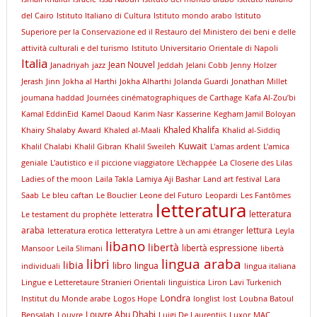
del Cairo
Istituto Italiano di Cultura
Istituto mondo arabo
Istituto
Superiore per la Conservazione ed il Restauro del Ministero dei beni e delle
attività culturali e del turismo
Istituto Universitario Orientale di Napoli
Italia
Jean Nouvel
Janadriyah
jazz
Jeddah
Jelani Cobb
Jenny Holzer
Jerash
Jinn
Jokha al Harthi
Jokha Alharthi
Jolanda Guardi
Jonathan Millet
joumana haddad
Journées cinématographiques de Carthage
Kafa Al-Zou’bi
Kamal EddinEid
Kamel Daoud
Karim Nasr
Kasserine
Kegham Jamil Boloyan
Khaled Khalifa
Khairy Shalaby Award
Khaled al-Maali
Khalid al-Siddiq
Kuwait
Khalil Chalabi
Khalil Gibran
Khalil Sweileh
L'amas ardent
L'amica
geniale
L'autistico e il piccione viaggiatore
L'échappée
La Closerie des Lilas
Ladies of the moon
Laila Takla
Lamiya Aji Bashar
Land art festival
Lara
Saab
Le bleu caftan
Le Bouclier
Leone del Futuro
Leopardi
Les Fantômes
letteratura
letteratura
Le testament du prophète
letteratra
araba
lettura
letteratura erotica
letteratyra
Lettre à un ami étranger
Leyla
libano
libertà
libertà espressione
Mansoor
Leïla Slimani
libertà
lingua araba
libri
libia
libro
lingua
individuali
lingua italiana
Lingue e Letteretaure Stranieri Orientali
linguistica
Liron Lavi Turkenich
Londra
lnstitut du Monde arabe
Logos Hope
longlist
lost
Loubna Batoul
Louvre Abu Dhabi
Bensalah
Louvre
Luigi De Laurentiis
Luxor
MAC