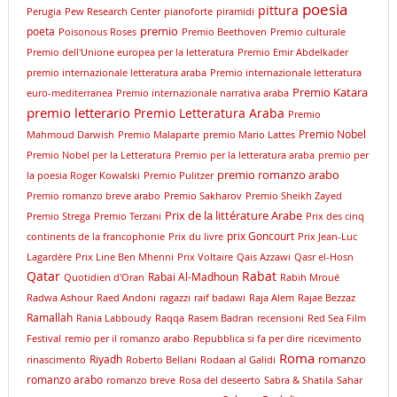
poesia
pittura
Perugia
Pew Research Center
pianoforte
piramidi
premio
poeta
Poisonous Roses
Premio Beethoven
Premio culturale
Premio dell'Unione europea per la letteratura
Premio Emir Abdelkader
premio internazionale letteratura araba
Premio internazionale letteratura
Premio Katara
euro-mediterranea
Premio internazionale narrativa araba
premio letterario
Premio Letteratura Araba
Premio
Premio Nobel
Mahmoud Darwish
Premio Malaparte
premio Mario Lattes
Premio Nobel per la Letteratura
Premio per la letteratura araba
premio per
premio romanzo arabo
la poesia Roger Kowalski
Premio Pulitzer
Premio romanzo breve arabo
Premio Sakharov
Premio Sheikh Zayed
Prix de la littérature Arabe
Premio Strega
Premio Terzani
Prix des cinq
prix Goncourt
continents de la francophonie
Prix du livre
Prix Jean-Luc
Lagardère
Prix Line Ben Mhenni
Prix Voltaire
Qais Azzawi
Qasr el-Hosn
Qatar
Rabat
Rabai Al-Madhoun
Quotidien d'Oran
Rabih Mroué
Radwa Ashour
Raed Andoni
ragazzi
raif badawi
Raja Alem
Rajae Bezzaz
Ramallah
Rania Labboudy
Raqqa
Rasem Badran
recensioni
Red Sea Film
Festival
remio per il romanzo arabo
Repubblica si fa per dire
ricevimento
Roma
romanzo
Riyadh
rinascimento
Roberto Bellani
Rodaan al Galidi
romanzo arabo
romanzo breve
Rosa del deseerto
Sabra & Shatila
Sahar