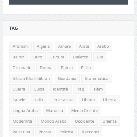
TAG
Aforismi
Algeria
Amore
Arabi
Arabo
Beirut
Cairo
Cultura
Dialetto
Dio
Dizionario
Donna
Egitto
Esilio
Gibran Khalil Gibran
Giordania
Grammatica
Guerra
Guida
Identità
Iraq
Islam
Israele
Italia
Letteratura
Libano
Libertà
Lingua Araba
Marocco
Medio Oriente
Modernità
Mondo Arabo
Occidente
Oriente
Palestina
Poesia
Politica
Racconti