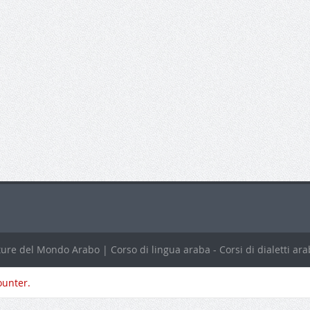
ure del Mondo Arabo | Corso di lingua araba - Corsi di dialetti arab