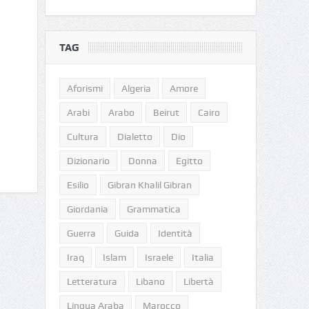
TAG
Aforismi
Algeria
Amore
Arabi
Arabo
Beirut
Cairo
Cultura
Dialetto
Dio
Dizionario
Donna
Egitto
Esilio
Gibran Khalil Gibran
Giordania
Grammatica
Guerra
Guida
Identità
Iraq
Islam
Israele
Italia
Letteratura
Libano
Libertà
Lingua Araba
Marocco