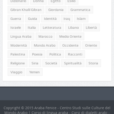
Dizionario
Donna
Egitto
Esilio
Gibran Khalil Gibran
Giordania
Grammatica
Guerra
Guida
Identità
Iraq
Islam
Israele
Italia
Letteratura
Libano
Libertà
Lingua Araba
Marocco
Medio Oriente
Modernità
Mondo Arabo
Occidente
Oriente
Palestina
Poesia
Politica
Racconti
Religione
Siria
Società
Spiritualità
Storia
Viaggio
Yemen
Copyright © 2015 Araba Fenice - Centro Studi sulle Culture del
Mondo Arabo | Corso di lingua araba - Corsi di dialetti arabi -