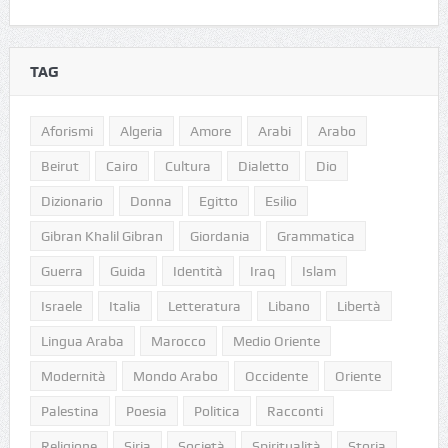
TAG
Aforismi
Algeria
Amore
Arabi
Arabo
Beirut
Cairo
Cultura
Dialetto
Dio
Dizionario
Donna
Egitto
Esilio
Gibran Khalil Gibran
Giordania
Grammatica
Guerra
Guida
Identità
Iraq
Islam
Israele
Italia
Letteratura
Libano
Libertà
Lingua Araba
Marocco
Medio Oriente
Modernità
Mondo Arabo
Occidente
Oriente
Palestina
Poesia
Politica
Racconti
Religione
Siria
Società
Spiritualità
Storia