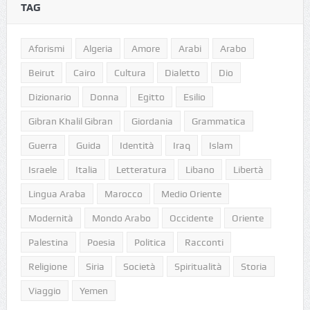
TAG
Aforismi
Algeria
Amore
Arabi
Arabo
Beirut
Cairo
Cultura
Dialetto
Dio
Dizionario
Donna
Egitto
Esilio
Gibran Khalil Gibran
Giordania
Grammatica
Guerra
Guida
Identità
Iraq
Islam
Israele
Italia
Letteratura
Libano
Libertà
Lingua Araba
Marocco
Medio Oriente
Modernità
Mondo Arabo
Occidente
Oriente
Palestina
Poesia
Politica
Racconti
Religione
Siria
Società
Spiritualità
Storia
Viaggio
Yemen