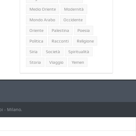
Medio Oriente
Modernità
Mondo Arabo
Occidente
Oriente
Palestina
Poesia
Politica
Racconti
Religione
Siria
Società
Spiritualità
Storia
Viaggio
Yemen
i - Milano.