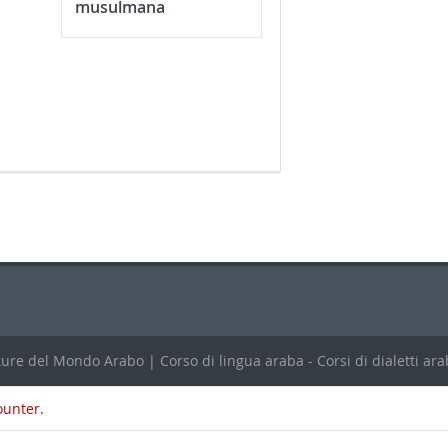
musulmana
ure del Mondo Arabo | Corso di lingua araba - Corsi di dialetti arab