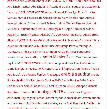
Abu Dhabi
Abdelouahab Aissaoui
Abdel Sellou
Abu Dhabi book fair
Abu Dhabi festival
Abu Dhabi TV
Accademia della lingua araba
accademia
Adel Esmat
Adonis
francese
Aeham Ahmad
Africa
Aga Khan Trust for
Culture
Ahmad Fawzi Saleh
Ahmed Adnan Najm
Ahmed Nagi
Ahmed
Nawwar
Ahmed Somai
Ahmed Taibaoui
Akher Wahed Fina
Akl Awit
Al-
Musiqa
al-Mutanabbi street
al-Qarawiyyin
al-Rajeh Hamidani
Alaa Al-
Aleppo
Aswani
Al Bustan Festival
ALECSO
Alexandre Najjar
Alexia Stresi
algeria
Algeri
Ali Al-Muqri
Ali Hassoun
Alice Walker
Ali Hussen Faraj
Al Jaddaf
Al Multaqa
Al Multaqa Prize
AlMultaqa Prize
Almutaqa
Al
Mutawassit
Alula
al Zain
Amal al-Juburi
Amazigh
Amel Bouchareb
Amin Maalouf
Amenofi II
Amine Al Ghozzi
Amin Zaoui
Amira
Amir
Amman
amore
Tag Elsir
anfiteatro
Angela Manca
Anis Arafai
Anna
Antonella Leoni
Maria Mangia
anniversario
Appreciation Awards
Aqaba
arabia saudita
Araba
Araba Fenice
Aquileia
Arabesque
Arabia
Arabic Booker
Sudita
Arabic Booker 2015
Arabic Booker 2016
Arabic
arabo
Booker 2019
Arabic Booker 2021
Arabic Fiction
Arabpop
arancio
arte
archeologia
Arar
Aravrit
arazzi
arte islamica
Artgasme
Arundhati Roy
Asghar Farhadi
ashraf fayadh
A small death
Aswan
atlante
Baalbeck
attore
Autumn Tourism Festival
Azbakeya
azza filali
Babiblonia
Baghdad
baha boukhari
bambini
Barakah yoqabil Barakah
Barzellette