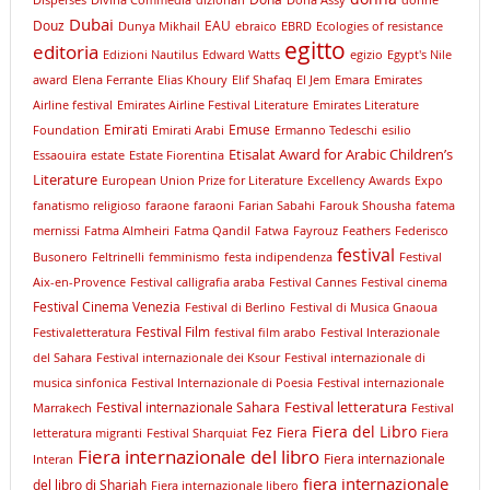
Dubai
Douz
EAU
Dunya Mikhail
ebraico
EBRD
Ecologies of resistance
egitto
editoria
Edizioni Nautilus
Edward Watts
egizio
Egypt's Nile
award
Elena Ferrante
Elias Khoury
Elif Shafaq
El Jem
Emara
Emirates
Airline festival
Emirates Airline Festival Literature
Emirates Literature
Emirati
Emuse
Foundation
Emirati Arabi
Ermanno Tedeschi
esilio
Etisalat Award for Arabic Children’s
Essaouira
estate
Estate Fiorentina
Literature
European Union Prize for Literature
Excellency Awards
Expo
fanatismo religioso
faraone
faraoni
Farian Sabahi
Farouk Shousha
fatema
mernissi
Fatma Almheiri
Fatma Qandil
Fatwa
Fayrouz
Feathers
Federisco
festival
Busonero
Feltrinelli
femminismo
festa indipendenza
Festival
Aix-en-Provence
Festival calligrafia araba
Festival Cannes
Festival cinema
Festival Cinema Venezia
Festival di Berlino
Festival di Musica Gnaoua
Festival Film
Festivaletteratura
festival film arabo
Festival Interazionale
del Sahara
Festival internazionale dei Ksour
Festival internazionale di
musica sinfonica
Festival Internazionale di Poesia
Festival internazionale
Festival letteratura
Festival internazionale Sahara
Marrakech
Festival
Fiera del Libro
Fez
Fiera
letteratura migranti
Festival Sharquiat
Fiera
Fiera internazionale del libro
Fiera internazionale
Interan
fiera internazionale
del libro di Sharjah
Fiera internazionale libero