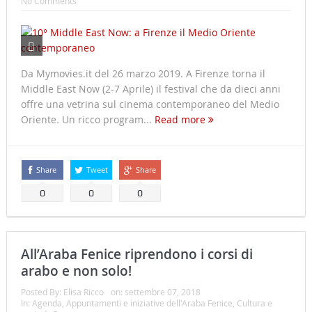
No Comments
Da Mymovies.it del 26 marzo 2019. A Firenze torna il
Middle East Now (2-7 Aprile) il festival che da dieci anni
offre una vetrina sul cinema contemporaneo del Medio
Oriente. Un ricco program...
Read more
Share
Tweet
Share
0
0
0
All’Araba Fenice riprendono i corsi di
arabo e non solo!
Posted By:
Elisa Ricco
on:
settembre 07, 2018
In:
Agenda
,
Appuntamenti e iniziative dell'Araba Fenice
,
Cultura e