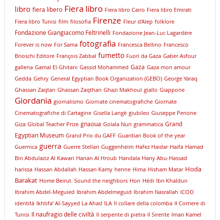
Fiera libro
libro
fiera libero
Fiera libro Cairo
Fiera libro Emirati
Firenze
Fiera libro Tunisi
film
filosofia
Fleur d'Alep
folklore
Fondazione Giangiacomo Feltrinelli
Fondazione Jean-Luc Lagardère
fotografia
Forever is now
For Sama
Francesca Bellino
Francesco
fumetto
Brioschi Editore
François Zabbal
Fuori da Gaza
Gaber Asfour
Gaza
galleria
Gamal El-Ghitani
Gassid Mohammed
Gaza mon amour
Gedda
Gehry
General Egyptian Book Organization (GEBO)
George Yaraq
Ghassan Zaqtan
Ghassan Zaqthan
Ghazi Makhoul
giallo
Giappone
Giordania
giornalismo
Giornate cinematografiche
Giornate
Cinematografiche di Cartagine
Gisella Langè
giubileo
Giuseppe Penone
gnaoua
Grand
Giza
Global Teacher Prize
Golala Nuri
grammatica
Egyptian Museum
Grand Prix du GAFF
Guardian Book of the year
guerra
Guernica
Guerre Stellari
Guggenheim
Hafez Haidar
Haifa
Hamad
Bin Abdulaziz Al Kawari
Hanan Al Hroub
Handala
Hany Abu-Hassad
Hoda
harissa
Hassan Abdallah
Hassan Kamy
henne
Hima
Hisham Matar
Barakat
Home Beirut. Sound the neighbors
Hon
Hédi
Ibn Khaldun
Ibrahim Abdel-Meguied
Ibrahim Abdelmeguid
Ibrahim Nasrallah
ICOO
identità
Ikhtifa’ Al-Sayyed La Ahad
ILA
Il collare della colomba
Il Corriere di
Il naufragio delle civiltà
Tunisi
Il serpente di pietra
Il Sirente
Iman Kamel