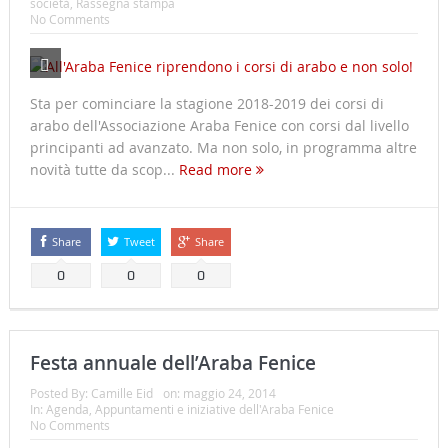
società
,
Rassegna stampa
No Comments
Sta per cominciare la stagione 2018-2019 dei corsi di
arabo dell'Associazione Araba Fenice con corsi dal livello
principanti ad avanzato. Ma non solo, in programma altre
novità tutte da scop...
Read more
Share
Tweet
Share
0
0
0
Festa annuale dell’Araba Fenice
Posted By:
Camille Eid
on:
maggio 24, 2014
In:
Agenda
,
Appuntamenti e iniziative dell'Araba Fenice
No Comments