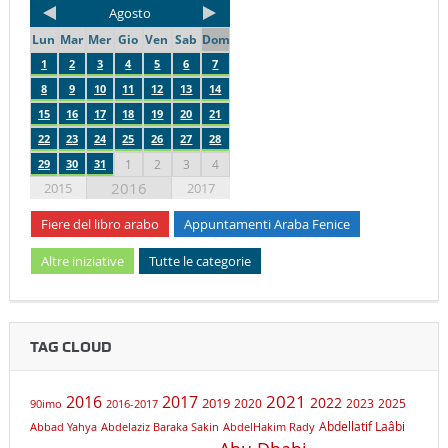
Agosto
Lun
Mar
Mer
Gio
Ven
Sab
Dom
1
2
3
4
5
6
7
8
9
10
11
12
13
14
15
16
17
18
19
20
21
22
23
24
25
26
27
28
29
30
31
1
2
3
4
2016
2015
2017
Fiere del libro arabo
Appuntamenti Araba Fenice
Altre iniziative
Tutte le categorie
TAG CLOUD
2021
2016
2017
2019
2022
2020
2023
2025
90imo
2016-2017
Abdellatif Laâbi
Abbad Yahya
Abdelaziz Baraka Sakin
AbdelHakim Rady