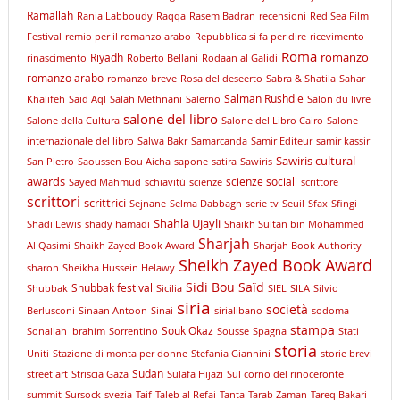
Ramallah
Rania Labboudy
Raqqa
Rasem Badran
recensioni
Red Sea Film
Festival
remio per il romanzo arabo
Repubblica si fa per dire
ricevimento
Roma
romanzo
Riyadh
rinascimento
Roberto Bellani
Rodaan al Galidi
romanzo arabo
romanzo breve
Rosa del deseerto
Sabra & Shatila
Sahar
Salman Rushdie
Khalifeh
Said Aql
Salah Methnani
Salerno
Salon du livre
salone del libro
Salone della Cultura
Salone del Libro Cairo
Salone
internazionale del libro
Salwa Bakr
Samarcanda
Samir Editeur
samir kassir
Sawiris cultural
San Pietro
Saoussen Bou Aicha
sapone
satira
Sawiris
awards
scienze sociali
Sayed Mahmud
schiavitù
scienze
scrittore
scrittori
scrittrici
Sejnane
Selma Dabbagh
serie tv
Seuil
Sfax
Sfingi
Shahla Ujayli
Shadi Lewis
shady hamadi
Shaikh Sultan bin Mohammed
Sharjah
Al Qasimi
Shaikh Zayed Book Award
Sharjah Book Authority
Sheikh Zayed Book Award
sharon
Sheikha Hussein Helawy
Sidi Bou Saïd
Shubbak festival
Shubbak
Sicilia
SIEL
SILA
Silvio
siria
società
Berlusconi
Sinaan Antoon
Sinai
sirialibano
sodoma
stampa
Souk Okaz
Sonallah Ibrahim
Sorrentino
Sousse
Spagna
Stati
storia
Uniti
Stazione di monta per donne
Stefania Giannini
storie brevi
Sudan
street art
Striscia Gaza
Sulafa Hijazi
Sul corno del rinoceronte
summit
Sursock
svezia
Taif
Taleb al Refai
Tanta
Tarab Zaman
Tareq Bakari