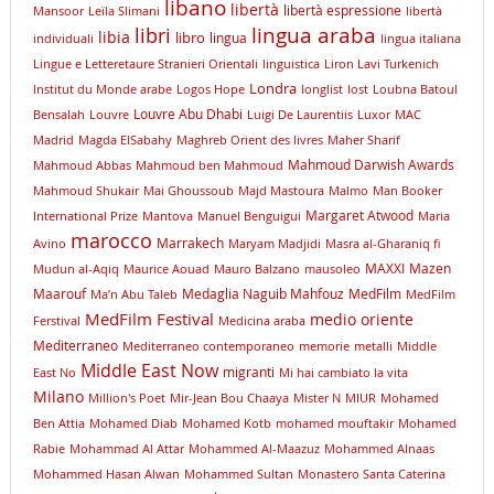
libano
libertà
libertà espressione
Mansoor
Leïla Slimani
libertà
lingua araba
libri
libia
libro
lingua
individuali
lingua italiana
Lingue e Letteretaure Stranieri Orientali
linguistica
Liron Lavi Turkenich
Londra
lnstitut du Monde arabe
Logos Hope
longlist
lost
Loubna Batoul
Louvre Abu Dhabi
Bensalah
Louvre
Luigi De Laurentiis
Luxor
MAC
Madrid
Magda ElSabahy
Maghreb Orient des livres
Maher Sharif
Mahmoud Darwish Awards
Mahmoud Abbas
Mahmoud ben Mahmoud
Mahmoud Shukair
Mai Ghoussoub
Majd Mastoura
Malmo
Man Booker
Margaret Atwood
International Prize
Mantova
Manuel Benguigui
Maria
marocco
Marrakech
Avino
Maryam Madjidi
Masra al-Gharaniq fi
MAXXI
Mazen
Mudun al-Aqiq
Maurice Aouad
Mauro Balzano
mausoleo
Maarouf
Medaglia Naguib Mahfouz
MedFilm
Ma’n Abu Taleb
MedFilm
MedFilm Festival
medio oriente
Ferstival
Medicina araba
Mediterraneo
Mediterraneo contemporaneo
memorie
metalli
Middle
Middle East Now
migranti
East No
Mi hai cambiato la vita
Milano
Million's Poet
Mir-Jean Bou Chaaya
Mister N
MIUR
Mohamed
Ben Attia
Mohamed Diab
Mohamed Kotb
mohamed mouftakir
Mohamed
Rabie
Mohammad Al Attar
Mohammed Al-Maazuz
Mohammed Alnaas
Mohammed Hasan Alwan
Mohammed Sultan
Monastero Santa Caterina