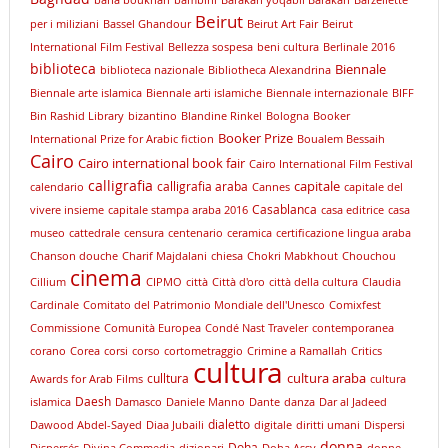
Beirut
per i miliziani
Bassel Ghandour
Beirut Art Fair
Beirut
International Film Festival
Bellezza sospesa
beni cultura
Berlinale 2016
biblioteca
Biennale
biblioteca nazionale
Bibliotheca Alexandrina
Biennale arte islamica
Biennale arti islamiche
Biennale internazionale
BIFF
Bin Rashid Library
bizantino
Blandine Rinkel
Bologna
Booker
Booker Prize
International Prize for Arabic fiction
Boualem Bessaih
Cairo
Cairo international book fair
Cairo International Film Festival
calligrafia
capitale
calligrafia araba
calendario
Cannes
capitale del
Casablanca
vivere insieme
capitale stampa araba 2016
casa editrice
casa
museo
cattedrale
censura
centenario
ceramica
certificazione lingua araba
Chanson douche
Charif Majdalani
chiesa
Chokri Mabkhout
Chouchou
cinema
Cillium
CIPMO
città
Città d'oro
città della cultura
Claudia
Cardinale
Comitato del Patrimonio Mondiale dell'Unesco
Comixfest
Commissione
Comunità Europea
Condé Nast Traveler
contemporanea
corano
Corea
corsi
corso
cortometraggio
Crimine a Ramallah
Critics
cultura
cultura araba
culltura
Awards for Arab Films
cultura
Daesh
islamica
Damasco
Daniele Manno
Dante
danza
Dar al Jadeed
dialetto
Dawood Abdel-Sayed
Diaa Jubaili
digitale
diritti umani
Dispersi
donna
Doha
Dispersés
Divina Commedia
dizionari
Doha Assy
donne