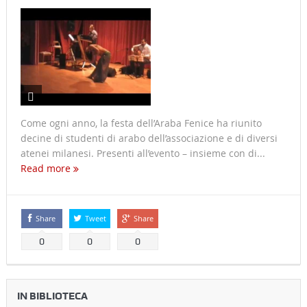
Come ogni anno, la festa dell’Araba Fenice ha riunito
decine di studenti di arabo dell’associazione e di diversi
atenei milanesi. Presenti all’evento – insieme con di...
Read more
Share
Tweet
Share
0
0
0
IN BIBLIOTECA