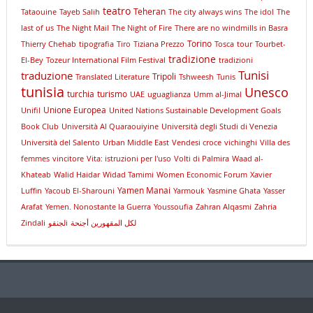
teatro
Teheran
Tataouine
Tayeb Salih
The city always wins
The idol
The
last of us
The Night Mail
The Night of Fire
There are no windmills in Basra
Torino
Thierry Chehab
tipografia
Tiro
Tiziana Prezzo
Tosca
tour
Tourbet-
tradizione
El-Bey
Tozeur International Film Festival
tradizioni
Tunisi
traduzione
Tripoli
Translated Literature
Tshweesh
Tunis
tunisia
Unesco
turchia
turismo
UAE
uguaglianza
Umm al-Jimal
Unione Europea
Unifil
United Nations Sustainable Development Goals
Book Club
Università Al Quaraouiyine
Università degli Studi di Venezia
Università del Salento
Urban Middle East
Vendesi croce
vichinghi
Villa des
femmes
vincitore
Vita: istruzioni per l'uso
Volti di Palmira
Waad al-
Khateab
Walid Haidar
Widad Tamimi
Women Economic Forum
Xavier
Yamen Manai
Luffin
Yacoub El-Sharouni
Yarmouk
Yasmine Ghata
Yasser
Arafat
Yemen. Nonostante la Guerra
Youssoufia
Zahran Alqasmi
Zahria
Zindali
لجنقوi
لكل المقهورين أجنحة