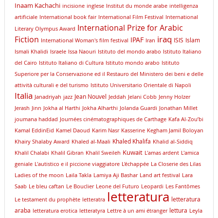
Inaam Kachachi
incisione
inglese
Institut du monde arabe
intelligenza
artificiale
International book fair
International Film Festival
International
International Prize for Arabic
Literary Olympus Award
iraq
Fiction
IPAF
ISIS
Islam
International Woman's film festival
Iran
Ismali Khalidi
Israele
Issa Naouri
Istituto del mondo arabo
Istituto Italiano
del Cairo
Istituto Italiano di Cultura
Istituto mondo arabo
Istituto
Superiore per la Conservazione ed il Restauro del Ministero dei beni e delle
attività culturali e del turismo
Istituto Universitario Orientale di Napoli
Italia
Jean Nouvel
Janadriyah
jazz
Jeddah
Jelani Cobb
Jenny Holzer
Jerash
Jinn
Jokha al Harthi
Jokha Alharthi
Jolanda Guardi
Jonathan Millet
joumana haddad
Journées cinématographiques de Carthage
Kafa Al-Zou’bi
Kamal EddinEid
Kamel Daoud
Karim Nasr
Kasserine
Kegham Jamil Boloyan
Khaled Khalifa
Khairy Shalaby Award
Khaled al-Maali
Khalid al-Siddiq
Kuwait
Khalil Chalabi
Khalil Gibran
Khalil Sweileh
L'amas ardent
L'amica
geniale
L'autistico e il piccione viaggiatore
L'échappée
La Closerie des Lilas
Ladies of the moon
Laila Takla
Lamiya Aji Bashar
Land art festival
Lara
Saab
Le bleu caftan
Le Bouclier
Leone del Futuro
Leopardi
Les Fantômes
letteratura
letteratura
Le testament du prophète
letteratra
araba
lettura
letteratura erotica
letteratyra
Lettre à un ami étranger
Leyla