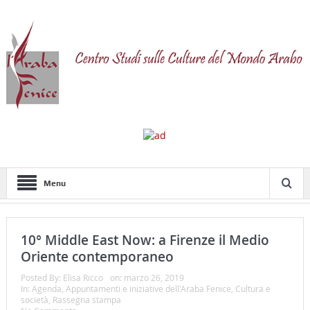
Menu
10° Middle East Now: a Firenze il Medio
Oriente contemporaneo
Posted By:
Elisa Ricco
on:
marzo 26, 2019
In:
Agenda
,
Appuntamenti e iniziative dell'Araba Fenice
,
Cultura e
società
,
Rassegna stampa