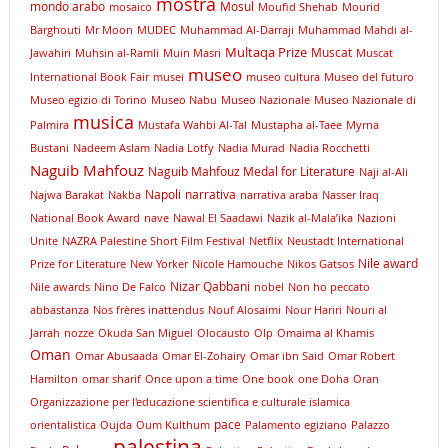
mostra
mondo arabo
Mosul
mosaico
Moufid Shehab
Mourid
Barghouti
Mr Moon
MUDEC
Muhammad Al-Darraji
Muhammad Mahdi al-
Multaqa Prize
Muscat
Jawahiri
Muhsin al-Ramli
Muin Masri
Muscat
museo
International Book Fair
musei
museo cultura
Museo del futuro
Museo egizio di Torino
Museo Nabu
Museo Nazionale
Museo Nazionale di
musica
Palmira
Mustafa Wahbi Al-Tal
Mustapha al-Taee
Myrna
Bustani
Nadeem Aslam
Nadia Lotfy
Nadia Murad
Nadia Rocchetti
Naguib Mahfouz
Naguib Mahfouz Medal for Literature
Naji al-Ali
Napoli
narrativa
Najwa Barakat
Nakba
narrativa araba
Nasser Iraq
National Book Award
nave
Nawal El Saadawi
Nazik al-Mala’ika
Nazioni
Unite
NAZRA Palestine Short Film Festival
Netflix
Neustadt International
Nile award
Prize for Literature
New Yorker
Nicole Hamouche
Nikos Gatsos
Nizar Qabbani
Nile awards
Nino De Falco
nobel
Non ho peccato
abbastanza
Nos frères inattendus
Nouf Alosaimi
Nour Hariri
Nouri al
Jarrah
nozze
Okuda San Miguel
Olocausto
Olp
Omaima al Khamis
Oman
Omar Abusaada
Omar El-Zohairy
Omar ibn Said
Omar Robert
Hamilton
omar sharif
Once upon a time
One book
one Doha
Oran
Organizzazione per l'educazione scientifica e culturale islamica
pace
orientalistica
Oujda
Oum Kulthum
Palamento egiziano
Palazzo
palestina