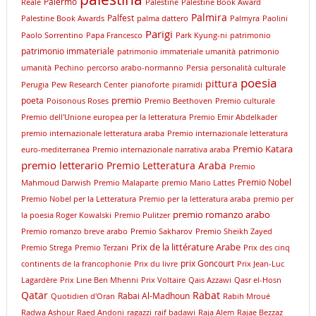
Palermo
Reale
Palestine
Palestine Book Award
Palmira
Palfest
Palestine Book Awards
palma dattero
Palmyra
Paolini
Parigi
Paolo Sorrentino
Papa Francesco
Park Kyung-ni
patrimonio
patrimonio immateriale
patrimonio immateriale umanità
patrimonio
umanità
Pechino
percorso arabo-normanno
Persia
personalità culturale
poesia
pittura
Perugia
Pew Research Center
pianoforte
piramidi
premio
poeta
Poisonous Roses
Premio Beethoven
Premio culturale
Premio dell'Unione europea per la letteratura
Premio Emir Abdelkader
premio internazionale letteratura araba
Premio internazionale letteratura
Premio Katara
euro-mediterranea
Premio internazionale narrativa araba
premio letterario
Premio Letteratura Araba
Premio
Premio Nobel
Mahmoud Darwish
Premio Malaparte
premio Mario Lattes
Premio Nobel per la Letteratura
Premio per la letteratura araba
premio per
premio romanzo arabo
la poesia Roger Kowalski
Premio Pulitzer
Premio romanzo breve arabo
Premio Sakharov
Premio Sheikh Zayed
Prix de la littérature Arabe
Premio Strega
Premio Terzani
Prix des cinq
prix Goncourt
continents de la francophonie
Prix du livre
Prix Jean-Luc
Lagardère
Prix Line Ben Mhenni
Prix Voltaire
Qais Azzawi
Qasr el-Hosn
Qatar
Rabat
Rabai Al-Madhoun
Quotidien d'Oran
Rabih Mroué
Radwa Ashour
Raed Andoni
ragazzi
raif badawi
Raja Alem
Rajae Bezzaz