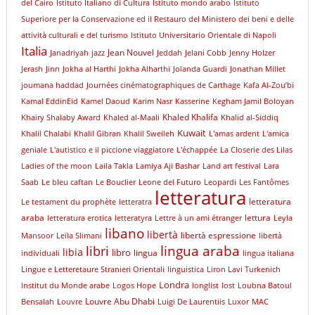
del Cairo
Istituto Italiano di Cultura
Istituto mondo arabo
Istituto
Superiore per la Conservazione ed il Restauro del Ministero dei beni e delle
attività culturali e del turismo
Istituto Universitario Orientale di Napoli
Italia
Jean Nouvel
Janadriyah
jazz
Jeddah
Jelani Cobb
Jenny Holzer
Jerash
Jinn
Jokha al Harthi
Jokha Alharthi
Jolanda Guardi
Jonathan Millet
joumana haddad
Journées cinématographiques de Carthage
Kafa Al-Zou’bi
Kamal EddinEid
Kamel Daoud
Karim Nasr
Kasserine
Kegham Jamil Boloyan
Khaled Khalifa
Khairy Shalaby Award
Khaled al-Maali
Khalid al-Siddiq
Kuwait
Khalil Chalabi
Khalil Gibran
Khalil Sweileh
L'amas ardent
L'amica
geniale
L'autistico e il piccione viaggiatore
L'échappée
La Closerie des Lilas
Ladies of the moon
Laila Takla
Lamiya Aji Bashar
Land art festival
Lara
Saab
Le bleu caftan
Le Bouclier
Leone del Futuro
Leopardi
Les Fantômes
letteratura
letteratura
Le testament du prophète
letteratra
araba
lettura
letteratura erotica
letteratyra
Lettre à un ami étranger
Leyla
libano
libertà
libertà espressione
Mansoor
Leïla Slimani
libertà
libri
lingua araba
libia
libro
lingua
individuali
lingua italiana
Lingue e Letteretaure Stranieri Orientali
linguistica
Liron Lavi Turkenich
Londra
lnstitut du Monde arabe
Logos Hope
longlist
lost
Loubna Batoul
Louvre Abu Dhabi
Bensalah
Louvre
Luigi De Laurentiis
Luxor
MAC