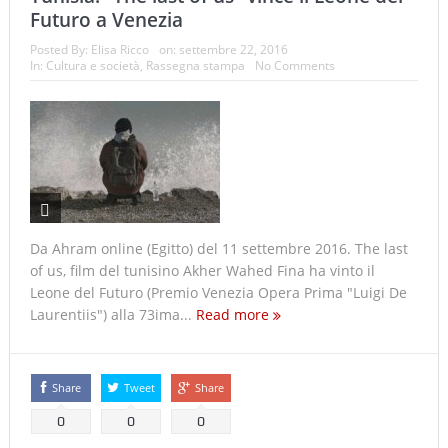
Futuro a Venezia
Posted By:
Elisa Ricco
on:
settembre 22, 2016
In:
Cultura e società
,
Rassegna stampa
No Comments
Da Ahram online (Egitto) del 11 settembre 2016. The last
of us, film del tunisino Akher Wahed Fina ha vinto il
Leone del Futuro (Premio Venezia Opera Prima "Luigi De
Laurentiis") alla 73ima...
Read more
Share
Tweet
Share
0
0
0