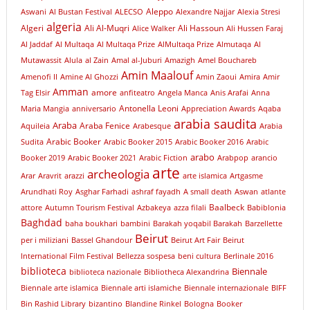
Aleppo
Aswani
Al Bustan Festival
ALECSO
Alexandre Najjar
Alexia Stresi
algeria
Algeri
Ali Al-Muqri
Ali Hassoun
Alice Walker
Ali Hussen Faraj
Al Jaddaf
Al Multaqa
Al Multaqa Prize
AlMultaqa Prize
Almutaqa
Al
Mutawassit
Alula
al Zain
Amal al-Juburi
Amazigh
Amel Bouchareb
Amin Maalouf
Amenofi II
Amine Al Ghozzi
Amin Zaoui
Amira
Amir
Amman
amore
Tag Elsir
anfiteatro
Angela Manca
Anis Arafai
Anna
Antonella Leoni
Maria Mangia
anniversario
Appreciation Awards
Aqaba
arabia saudita
Araba
Araba Fenice
Aquileia
Arabesque
Arabia
Arabic Booker
Sudita
Arabic Booker 2015
Arabic Booker 2016
Arabic
arabo
Booker 2019
Arabic Booker 2021
Arabic Fiction
Arabpop
arancio
arte
archeologia
Arar
Aravrit
arazzi
arte islamica
Artgasme
Arundhati Roy
Asghar Farhadi
ashraf fayadh
A small death
Aswan
atlante
Baalbeck
attore
Autumn Tourism Festival
Azbakeya
azza filali
Babiblonia
Baghdad
baha boukhari
bambini
Barakah yoqabil Barakah
Barzellette
Beirut
per i miliziani
Bassel Ghandour
Beirut Art Fair
Beirut
International Film Festival
Bellezza sospesa
beni cultura
Berlinale 2016
biblioteca
Biennale
biblioteca nazionale
Bibliotheca Alexandrina
Biennale arte islamica
Biennale arti islamiche
Biennale internazionale
BIFF
Bin Rashid Library
bizantino
Blandine Rinkel
Bologna
Booker