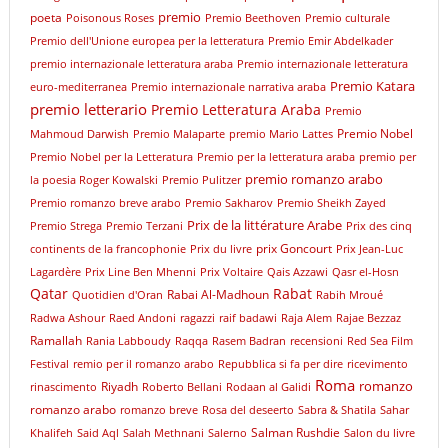
premio
poeta
Poisonous Roses
Premio Beethoven
Premio culturale
Premio dell'Unione europea per la letteratura
Premio Emir Abdelkader
premio internazionale letteratura araba
Premio internazionale letteratura
Premio Katara
euro-mediterranea
Premio internazionale narrativa araba
premio letterario
Premio Letteratura Araba
Premio
Premio Nobel
Mahmoud Darwish
Premio Malaparte
premio Mario Lattes
Premio Nobel per la Letteratura
Premio per la letteratura araba
premio per
premio romanzo arabo
la poesia Roger Kowalski
Premio Pulitzer
Premio romanzo breve arabo
Premio Sakharov
Premio Sheikh Zayed
Prix de la littérature Arabe
Premio Strega
Premio Terzani
Prix des cinq
prix Goncourt
continents de la francophonie
Prix du livre
Prix Jean-Luc
Lagardère
Prix Line Ben Mhenni
Prix Voltaire
Qais Azzawi
Qasr el-Hosn
Qatar
Rabat
Rabai Al-Madhoun
Quotidien d'Oran
Rabih Mroué
Radwa Ashour
Raed Andoni
ragazzi
raif badawi
Raja Alem
Rajae Bezzaz
Ramallah
Rania Labboudy
Raqqa
Rasem Badran
recensioni
Red Sea Film
Festival
remio per il romanzo arabo
Repubblica si fa per dire
ricevimento
Roma
romanzo
Riyadh
rinascimento
Roberto Bellani
Rodaan al Galidi
romanzo arabo
romanzo breve
Rosa del deseerto
Sabra & Shatila
Sahar
Salman Rushdie
Khalifeh
Said Aql
Salah Methnani
Salerno
Salon du livre