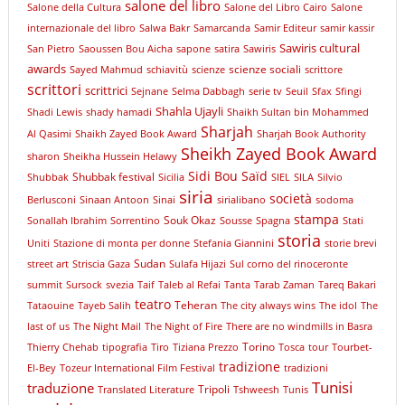
salone del libro
Salone della Cultura
Salone del Libro Cairo
Salone
internazionale del libro
Salwa Bakr
Samarcanda
Samir Editeur
samir kassir
Sawiris cultural
San Pietro
Saoussen Bou Aicha
sapone
satira
Sawiris
awards
scienze sociali
Sayed Mahmud
schiavitù
scienze
scrittore
scrittori
scrittrici
Sejnane
Selma Dabbagh
serie tv
Seuil
Sfax
Sfingi
Shahla Ujayli
Shadi Lewis
shady hamadi
Shaikh Sultan bin Mohammed
Sharjah
Al Qasimi
Shaikh Zayed Book Award
Sharjah Book Authority
Sheikh Zayed Book Award
sharon
Sheikha Hussein Helawy
Sidi Bou Saïd
Shubbak festival
Shubbak
Sicilia
SIEL
SILA
Silvio
siria
società
Berlusconi
Sinaan Antoon
Sinai
sirialibano
sodoma
stampa
Souk Okaz
Sonallah Ibrahim
Sorrentino
Sousse
Spagna
Stati
storia
Uniti
Stazione di monta per donne
Stefania Giannini
storie brevi
Sudan
street art
Striscia Gaza
Sulafa Hijazi
Sul corno del rinoceronte
summit
Sursock
svezia
Taif
Taleb al Refai
Tanta
Tarab Zaman
Tareq Bakari
teatro
Teheran
Tataouine
Tayeb Salih
The city always wins
The idol
The
last of us
The Night Mail
The Night of Fire
There are no windmills in Basra
Torino
Thierry Chehab
tipografia
Tiro
Tiziana Prezzo
Tosca
tour
Tourbet-
tradizione
El-Bey
Tozeur International Film Festival
tradizioni
Tunisi
traduzione
Tripoli
Translated Literature
Tshweesh
Tunis