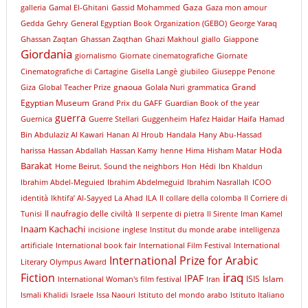
Gaza
galleria
Gamal El-Ghitani
Gassid Mohammed
Gaza mon amour
Gedda
Gehry
General Egyptian Book Organization (GEBO)
George Yaraq
Ghassan Zaqtan
Ghassan Zaqthan
Ghazi Makhoul
giallo
Giappone
Giordania
giornalismo
Giornate cinematografiche
Giornate
Cinematografiche di Cartagine
Gisella Langè
giubileo
Giuseppe Penone
gnaoua
Grand
Giza
Global Teacher Prize
Golala Nuri
grammatica
Egyptian Museum
Grand Prix du GAFF
Guardian Book of the year
guerra
Guernica
Guerre Stellari
Guggenheim
Hafez Haidar
Haifa
Hamad
Bin Abdulaziz Al Kawari
Hanan Al Hroub
Handala
Hany Abu-Hassad
Hoda
harissa
Hassan Abdallah
Hassan Kamy
henne
Hima
Hisham Matar
Barakat
Home Beirut. Sound the neighbors
Hon
Hédi
Ibn Khaldun
Ibrahim Abdel-Meguied
Ibrahim Abdelmeguid
Ibrahim Nasrallah
ICOO
identità
Ikhtifa’ Al-Sayyed La Ahad
ILA
Il collare della colomba
Il Corriere di
Il naufragio delle civiltà
Tunisi
Il serpente di pietra
Il Sirente
Iman Kamel
Inaam Kachachi
incisione
inglese
Institut du monde arabe
intelligenza
artificiale
International book fair
International Film Festival
International
International Prize for Arabic
Literary Olympus Award
iraq
Fiction
IPAF
ISIS
Islam
International Woman's film festival
Iran
Ismali Khalidi
Israele
Issa Naouri
Istituto del mondo arabo
Istituto Italiano