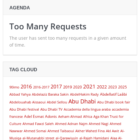
AGENDA
Too Many Requests
The user has sent too many requests in a given amount
of time.
TAG CLOUD
2021
2016
2017
2022
2019
2020
2023
2025
90imo
2016-2017
Abdellatif Laâbi
Abbad Yahya
Abdelaziz Baraka Sakin
AbdelHakim Rady
Abu Dhabi
Abdelouahab Aissaoui
Abdel Sellou
Abu Dhabi book fair
Abu Dhabi festival
Abu Dhabi TV
Accademia della lingua araba
accademia
Adel Esmat
Adonis
francese
Aeham Ahmad
Africa
Aga Khan Trust for
Culture
Ahmad Fawzi Saleh
Ahmed Adnan Najm
Ahmed Nagi
Ahmed
Nawwar
Ahmed Somai
Ahmed Taibaoui
Akher Wahed Fina
Akl Awit
Al-
Musiqa
al-Mutanabbi street
al-Qarawiyyin
al-Rajeh Hamidani
Alaa Al-