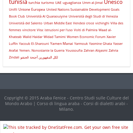
tunisia
Unesco
turchia
turismo
UAE
uguaglianza
Umm al-Jimal
Unione Europea
Unifil
United Nations Sustainable Development Goals
Book Club
Università Al Quaraouiyine
Università degli Studi di Venezia
Università del Salento
Urban Middle East
Vendesi croce
vichinghi
Villa des
femmes
vincitore
Vita: istruzioni per l'uso
Volti di Palmira
Waad al-
Khateab
Walid Haidar
Widad Tamimi
Women Economic Forum
Xavier
Yamen Manai
Luffin
Yacoub El-Sharouni
Yarmouk
Yasmine Ghata
Yasser
Arafat
Yemen. Nonostante la Guerra
Youssoufia
Zahran Alqasmi
Zahria
Zindali
لجنقوi
لكل المقهورين أجنحة
Copyright © 2015 Araba Fenice - Centro Studi sulle Culture del
Mondo Arabo | Corso di lingua araba - Corsi di dialetti arabi -
Milano.