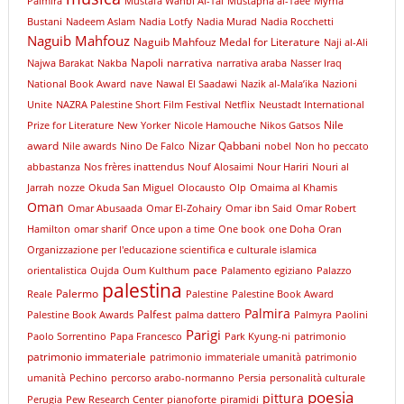
Palmira
Mustafa Wahbi Al-Tal
Mustapha al-Taee
Myrna
Bustani
Nadeem Aslam
Nadia Lotfy
Nadia Murad
Nadia Rocchetti
Naguib Mahfouz
Naguib Mahfouz Medal for Literature
Naji al-Ali
Napoli
narrativa
Najwa Barakat
Nakba
narrativa araba
Nasser Iraq
National Book Award
nave
Nawal El Saadawi
Nazik al-Mala’ika
Nazioni
Unite
NAZRA Palestine Short Film Festival
Netflix
Neustadt International
Nile
Prize for Literature
New Yorker
Nicole Hamouche
Nikos Gatsos
award
Nizar Qabbani
Nile awards
Nino De Falco
nobel
Non ho peccato
abbastanza
Nos frères inattendus
Nouf Alosaimi
Nour Hariri
Nouri al
Jarrah
nozze
Okuda San Miguel
Olocausto
Olp
Omaima al Khamis
Oman
Omar Abusaada
Omar El-Zohairy
Omar ibn Said
Omar Robert
Hamilton
omar sharif
Once upon a time
One book
one Doha
Oran
Organizzazione per l'educazione scientifica e culturale islamica
pace
orientalistica
Oujda
Oum Kulthum
Palamento egiziano
Palazzo
palestina
Palermo
Reale
Palestine
Palestine Book Award
Palmira
Palfest
Palestine Book Awards
palma dattero
Palmyra
Paolini
Parigi
Paolo Sorrentino
Papa Francesco
Park Kyung-ni
patrimonio
patrimonio immateriale
patrimonio immateriale umanità
patrimonio
umanità
Pechino
percorso arabo-normanno
Persia
personalità culturale
poesia
pittura
Perugia
Pew Research Center
pianoforte
piramidi