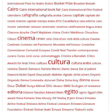
Booker Prize
International Prize for Arabic fiction
Boualem Bessaih
Cairo
Cairo international book fair
Cairo International Film Festival
calligrafia
capitale
calligrafia araba
calendario
Cannes
capitale del
Casablanca
vivere insieme
capitale stampa araba 2016
casa editrice
casa
museo
cattedrale
censura
centenario
ceramica
certificazione lingua araba
Chanson douche
Charif Majdalani
chiesa
Chokri Mabkhout
Chouchou
cinema
Cillium
CIPMO
città
Città d'oro
città della cultura
Claudia
Cardinale
Comitato del Patrimonio Mondiale dell'Unesco
Comixfest
Commissione
Comunità Europea
Condé Nast Traveler
contemporanea
corano
Corea
corsi
corso
cortometraggio
Crimine a Ramallah
Critics
cultura
cultura araba
culltura
Awards for Arab Films
cultura
Daesh
islamica
Damasco
Daniele Manno
Dante
danza
Dar al Jadeed
dialetto
Dawood Abdel-Sayed
Diaa Jubaili
digitale
diritti umani
Dispersi
donna
Doha
Dispersés
Divina Commedia
dizionari
Doha Assy
donne
Dubai
Douz
EAU
Dunya Mikhail
ebraico
EBRD
Ecologies of resistance
egitto
editoria
Edizioni Nautilus
Edward Watts
egizio
Egypt's Nile
award
Elena Ferrante
Elias Khoury
Elif Shafaq
El Jem
Emara
Emirates
Airline festival
Emirates Airline Festival Literature
Emirates Literature
Emirati
Emuse
Foundation
Emirati Arabi
Ermanno Tedeschi
esilio