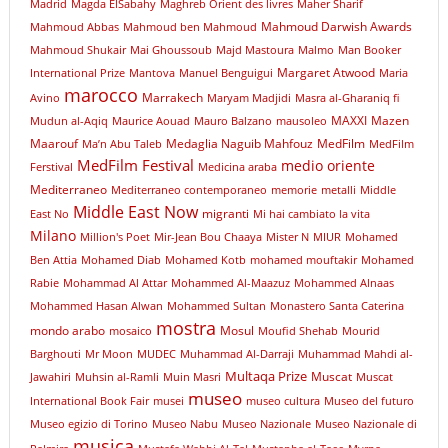
Madrid
Magda ElSabahy
Maghreb Orient des livres
Maher Sharif
Mahmoud Darwish Awards
Mahmoud Abbas
Mahmoud ben Mahmoud
Mahmoud Shukair
Mai Ghoussoub
Majd Mastoura
Malmo
Man Booker
Margaret Atwood
International Prize
Mantova
Manuel Benguigui
Maria
marocco
Marrakech
Avino
Maryam Madjidi
Masra al-Gharaniq fi
MAXXI
Mazen
Mudun al-Aqiq
Maurice Aouad
Mauro Balzano
mausoleo
Maarouf
Medaglia Naguib Mahfouz
MedFilm
Ma’n Abu Taleb
MedFilm
MedFilm Festival
medio oriente
Ferstival
Medicina araba
Mediterraneo
Mediterraneo contemporaneo
memorie
metalli
Middle
Middle East Now
migranti
East No
Mi hai cambiato la vita
Milano
Million's Poet
Mir-Jean Bou Chaaya
Mister N
MIUR
Mohamed
Ben Attia
Mohamed Diab
Mohamed Kotb
mohamed mouftakir
Mohamed
Rabie
Mohammad Al Attar
Mohammed Al-Maazuz
Mohammed Alnaas
Mohammed Hasan Alwan
Mohammed Sultan
Monastero Santa Caterina
mostra
mondo arabo
Mosul
mosaico
Moufid Shehab
Mourid
Barghouti
Mr Moon
MUDEC
Muhammad Al-Darraji
Muhammad Mahdi al-
Multaqa Prize
Muscat
Jawahiri
Muhsin al-Ramli
Muin Masri
Muscat
museo
International Book Fair
musei
museo cultura
Museo del futuro
Museo egizio di Torino
Museo Nabu
Museo Nazionale
Museo Nazionale di
musica