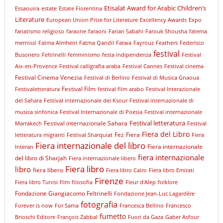
Etisalat Award for Arabic Children’s
Essaouira
estate
Estate Fiorentina
Literature
European Union Prize for Literature
Excellency Awards
Expo
fanatismo religioso
faraone
faraoni
Farian Sabahi
Farouk Shousha
fatema
mernissi
Fatma Almheiri
Fatma Qandil
Fatwa
Fayrouz
Feathers
Federisco
festival
Busonero
Feltrinelli
femminismo
festa indipendenza
Festival
Aix-en-Provence
Festival calligrafia araba
Festival Cannes
Festival cinema
Festival Cinema Venezia
Festival di Berlino
Festival di Musica Gnaoua
Festival Film
Festivaletteratura
festival film arabo
Festival Interazionale
del Sahara
Festival internazionale dei Ksour
Festival internazionale di
musica sinfonica
Festival Internazionale di Poesia
Festival internazionale
Festival letteratura
Festival internazionale Sahara
Marrakech
Festival
Fiera del Libro
Fez
Fiera
letteratura migranti
Festival Sharquiat
Fiera
Fiera internazionale del libro
Fiera internazionale
Interan
fiera internazionale
del libro di Sharjah
Fiera internazionale libero
Fiera libro
libro
fiera libero
Fiera libro Cairo
Fiera libro Emirati
Firenze
Fiera libro Tunisi
film
filosofia
Fleur d'Alep
folklore
Fondazione Giangiacomo Feltrinelli
Fondazione Jean-Luc Lagardère
fotografia
Forever is now
For Sama
Francesca Bellino
Francesco
fumetto
Brioschi Editore
François Zabbal
Fuori da Gaza
Gaber Asfour