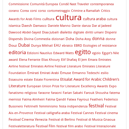
Commissione
Comunità Europea
Condé Nast Traveler
contemporanea
corano
Corea
corsi
corso
cortometraggio
Crimine a Ramallah
Critics
cultura
cultura araba
culltura
Awards for Arab Films
cultura
Daesh
islamica
Damasco
Daniele Manno
Dante
danza
Dar al Jadeed
dialetto
Dawood Abdel-Sayed
Diaa Jubaili
digitale
diritti umani
Dispersi
donna
Doha
Dispersés
Divina Commedia
dizionari
Doha Assy
donne
Dubai
Douz
EAU
Dunya Mikhail
ebraico
EBRD
Ecologies of resistance
egitto
editoria
Edizioni Nautilus
Edward Watts
egizio
Egypt's Nile
award
Elena Ferrante
Elias Khoury
Elif Shafaq
El Jem
Emara
Emirates
Airline festival
Emirates Airline Festival Literature
Emirates Literature
Emirati
Emuse
Foundation
Emirati Arabi
Ermanno Tedeschi
esilio
Etisalat Award for Arabic Children’s
Essaouira
estate
Estate Fiorentina
Literature
European Union Prize for Literature
Excellency Awards
Expo
fanatismo religioso
faraone
faraoni
Farian Sabahi
Farouk Shousha
fatema
mernissi
Fatma Almheiri
Fatma Qandil
Fatwa
Fayrouz
Feathers
Federisco
festival
Busonero
Feltrinelli
femminismo
festa indipendenza
Festival
Aix-en-Provence
Festival calligrafia araba
Festival Cannes
Festival cinema
Festival Cinema Venezia
Festival di Berlino
Festival di Musica Gnaoua
Festival Film
Festivaletteratura
festival film arabo
Festival Interazionale