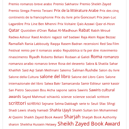
Premio romanzo breve arabo
Premio Sakharov
Premio Sheikh Zayed
Prix de la littérature Arabe
Premio Strega
Premio Terzani
Prix des cinq
prix Goncourt
continents de la francophonie
Prix du livre
Prix Jean-Luc
Lagardère
Prix Line Ben Mhenni
Prix Voltaire
Qais Azzawi
Qasr el-Hosn
Qatar
Rabat
Rabai Al-Madhoun
Quotidien d'Oran
Rabih Mroué
Radwa Ashour
Raed Andoni
ragazzi
raif badawi
Raja Alem
Rajae Bezzaz
Ramallah
Rania Labboudy
Raqqa
Rasem Badran
recensioni
Red Sea Film
Festival
remio per il romanzo arabo
Repubblica si fa per dire
ricevimento
Roma
romanzo
Riyadh
rinascimento
Roberto Bellani
Rodaan al Galidi
romanzo arabo
romanzo breve
Rosa del deseerto
Sabra & Shatila
Sahar
Salman Rushdie
Khalifeh
Said Aql
Salah Methnani
Salerno
Salon du livre
salone del libro
Salone della Cultura
Salone del Libro Cairo
Salone
internazionale del libro
Salwa Bakr
Samarcanda
Samir Editeur
samir kassir
Sawiris cultural
San Pietro
Saoussen Bou Aicha
sapone
satira
Sawiris
awards
scienze sociali
Sayed Mahmud
schiavitù
scienze
scrittore
scrittori
scrittrici
Sejnane
Selma Dabbagh
serie tv
Seuil
Sfax
Sfingi
Shahla Ujayli
Shadi Lewis
shady hamadi
Shaikh Sultan bin Mohammed
Sharjah
Al Qasimi
Shaikh Zayed Book Award
Sharjah Book Authority
Sheikh Zayed Book Award
sharon
Sheikha Hussein Helawy