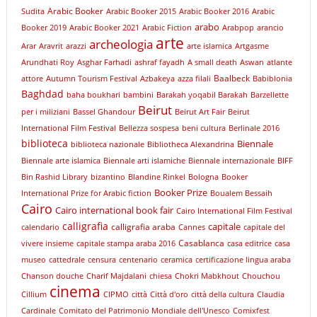
Arabic Booker
Sudita
Arabic Booker 2015
Arabic Booker 2016
Arabic
arabo
Booker 2019
Arabic Booker 2021
Arabic Fiction
Arabpop
arancio
arte
archeologia
Arar
Aravrit
arazzi
arte islamica
Artgasme
Arundhati Roy
Asghar Farhadi
ashraf fayadh
A small death
Aswan
atlante
Baalbeck
attore
Autumn Tourism Festival
Azbakeya
azza filali
Babiblonia
Baghdad
baha boukhari
bambini
Barakah yoqabil Barakah
Barzellette
Beirut
per i miliziani
Bassel Ghandour
Beirut Art Fair
Beirut
International Film Festival
Bellezza sospesa
beni cultura
Berlinale 2016
biblioteca
Biennale
biblioteca nazionale
Bibliotheca Alexandrina
Biennale arte islamica
Biennale arti islamiche
Biennale internazionale
BIFF
Bin Rashid Library
bizantino
Blandine Rinkel
Bologna
Booker
Booker Prize
International Prize for Arabic fiction
Boualem Bessaih
Cairo
Cairo international book fair
Cairo International Film Festival
calligrafia
capitale
calligrafia araba
calendario
Cannes
capitale del
Casablanca
vivere insieme
capitale stampa araba 2016
casa editrice
casa
museo
cattedrale
censura
centenario
ceramica
certificazione lingua araba
Chanson douche
Charif Majdalani
chiesa
Chokri Mabkhout
Chouchou
cinema
Cillium
CIPMO
città
Città d'oro
città della cultura
Claudia
Cardinale
Comitato del Patrimonio Mondiale dell'Unesco
Comixfest