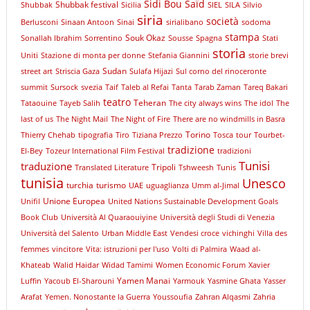
Sidi Bou Saïd
Shubbak festival
Shubbak
Sicilia
SIEL
SILA
Silvio
siria
società
Berlusconi
Sinaan Antoon
Sinai
sirialibano
sodoma
stampa
Souk Okaz
Sonallah Ibrahim
Sorrentino
Sousse
Spagna
Stati
storia
Uniti
Stazione di monta per donne
Stefania Giannini
storie brevi
Sudan
street art
Striscia Gaza
Sulafa Hijazi
Sul corno del rinoceronte
summit
Sursock
svezia
Taif
Taleb al Refai
Tanta
Tarab Zaman
Tareq Bakari
teatro
Teheran
Tataouine
Tayeb Salih
The city always wins
The idol
The
last of us
The Night Mail
The Night of Fire
There are no windmills in Basra
Torino
Thierry Chehab
tipografia
Tiro
Tiziana Prezzo
Tosca
tour
Tourbet-
tradizione
El-Bey
Tozeur International Film Festival
tradizioni
Tunisi
traduzione
Tripoli
Translated Literature
Tshweesh
Tunis
tunisia
Unesco
turchia
turismo
UAE
uguaglianza
Umm al-Jimal
Unione Europea
Unifil
United Nations Sustainable Development Goals
Book Club
Università Al Quaraouiyine
Università degli Studi di Venezia
Università del Salento
Urban Middle East
Vendesi croce
vichinghi
Villa des
femmes
vincitore
Vita: istruzioni per l'uso
Volti di Palmira
Waad al-
Khateab
Walid Haidar
Widad Tamimi
Women Economic Forum
Xavier
Yamen Manai
Luffin
Yacoub El-Sharouni
Yarmouk
Yasmine Ghata
Yasser
Arafat
Yemen. Nonostante la Guerra
Youssoufia
Zahran Alqasmi
Zahria