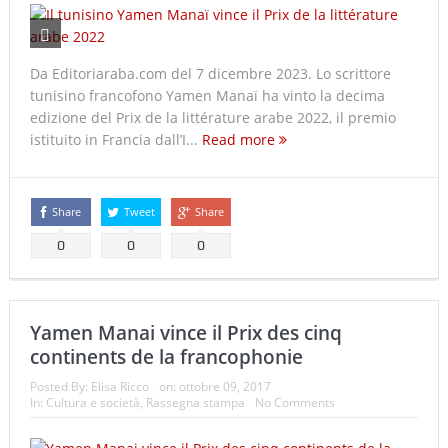
Da Editoriaraba.com del 7 dicembre 2023. Lo scrittore
tunisino francofono Yamen Manaï ha vinto la decima
edizione del Prix de la littérature arabe 2022, il premio
istituito in Francia dall’I...
Read more
Share
Tweet
Share
0
0
0
Yamen Manai vince il Prix des cinq
continents de la francophonie
Posted By:
Elisa Ricco
on:
ottobre 09, 2017
In:
Cultura e società
,
Rassegna stampa
No Comments