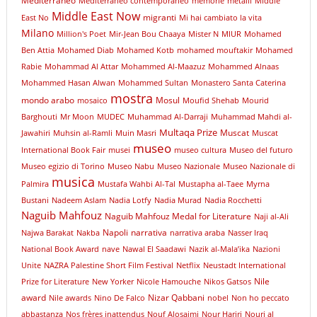
Mediterraneo
Mediterraneo contemporaneo
memorie
metalli
Middle
Middle East Now
migranti
East No
Mi hai cambiato la vita
Milano
Million's Poet
Mir-Jean Bou Chaaya
Mister N
MIUR
Mohamed
Ben Attia
Mohamed Diab
Mohamed Kotb
mohamed mouftakir
Mohamed
Rabie
Mohammad Al Attar
Mohammed Al-Maazuz
Mohammed Alnaas
Mohammed Hasan Alwan
Mohammed Sultan
Monastero Santa Caterina
mostra
mondo arabo
Mosul
mosaico
Moufid Shehab
Mourid
Barghouti
Mr Moon
MUDEC
Muhammad Al-Darraji
Muhammad Mahdi al-
Multaqa Prize
Muscat
Jawahiri
Muhsin al-Ramli
Muin Masri
Muscat
museo
International Book Fair
musei
museo cultura
Museo del futuro
Museo egizio di Torino
Museo Nabu
Museo Nazionale
Museo Nazionale di
musica
Palmira
Mustafa Wahbi Al-Tal
Mustapha al-Taee
Myrna
Bustani
Nadeem Aslam
Nadia Lotfy
Nadia Murad
Nadia Rocchetti
Naguib Mahfouz
Naguib Mahfouz Medal for Literature
Naji al-Ali
Napoli
narrativa
Najwa Barakat
Nakba
narrativa araba
Nasser Iraq
National Book Award
nave
Nawal El Saadawi
Nazik al-Mala’ika
Nazioni
Unite
NAZRA Palestine Short Film Festival
Netflix
Neustadt International
Nile
Prize for Literature
New Yorker
Nicole Hamouche
Nikos Gatsos
award
Nizar Qabbani
Nile awards
Nino De Falco
nobel
Non ho peccato
abbastanza
Nos frères inattendus
Nouf Alosaimi
Nour Hariri
Nouri al