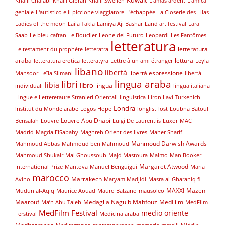
Khalil Chalabi
Khalil Gibran
Khalil Sweileh
L'amas ardent
L'amica
geniale
L'autistico e il piccione viaggiatore
L'échappée
La Closerie des Lilas
Ladies of the moon
Laila Takla
Lamiya Aji Bashar
Land art festival
Lara
Saab
Le bleu caftan
Le Bouclier
Leone del Futuro
Leopardi
Les Fantômes
letteratura
letteratura
Le testament du prophète
letteratra
araba
lettura
letteratura erotica
letteratyra
Lettre à un ami étranger
Leyla
libano
libertà
libertà espressione
Mansoor
Leïla Slimani
libertà
libri
lingua araba
libia
libro
lingua
individuali
lingua italiana
Lingue e Letteretaure Stranieri Orientali
linguistica
Liron Lavi Turkenich
Londra
lnstitut du Monde arabe
Logos Hope
longlist
lost
Loubna Batoul
Louvre Abu Dhabi
Bensalah
Louvre
Luigi De Laurentiis
Luxor
MAC
Madrid
Magda ElSabahy
Maghreb Orient des livres
Maher Sharif
Mahmoud Darwish Awards
Mahmoud Abbas
Mahmoud ben Mahmoud
Mahmoud Shukair
Mai Ghoussoub
Majd Mastoura
Malmo
Man Booker
Margaret Atwood
International Prize
Mantova
Manuel Benguigui
Maria
marocco
Marrakech
Avino
Maryam Madjidi
Masra al-Gharaniq fi
MAXXI
Mazen
Mudun al-Aqiq
Maurice Aouad
Mauro Balzano
mausoleo
Maarouf
Medaglia Naguib Mahfouz
MedFilm
Ma’n Abu Taleb
MedFilm
MedFilm Festival
medio oriente
Ferstival
Medicina araba