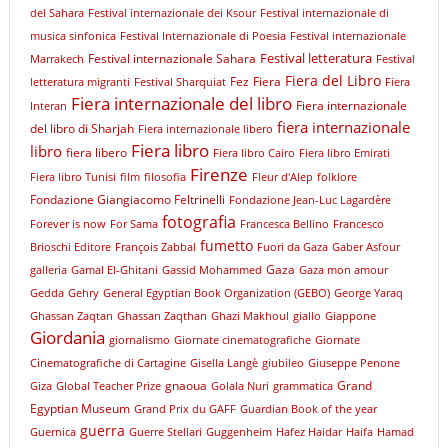
del Sahara
Festival internazionale dei Ksour
Festival internazionale di
musica sinfonica
Festival Internazionale di Poesia
Festival internazionale
Festival letteratura
Festival internazionale Sahara
Marrakech
Festival
Fiera del Libro
Fez
Fiera
letteratura migranti
Festival Sharquiat
Fiera
Fiera internazionale del libro
Fiera internazionale
Interan
fiera internazionale
del libro di Sharjah
Fiera internazionale libero
Fiera libro
libro
fiera libero
Fiera libro Cairo
Fiera libro Emirati
Firenze
Fiera libro Tunisi
film
filosofia
Fleur d'Alep
folklore
Fondazione Giangiacomo Feltrinelli
Fondazione Jean-Luc Lagardère
fotografia
Forever is now
For Sama
Francesca Bellino
Francesco
fumetto
Brioschi Editore
François Zabbal
Fuori da Gaza
Gaber Asfour
Gaza
galleria
Gamal El-Ghitani
Gassid Mohammed
Gaza mon amour
Gedda
Gehry
General Egyptian Book Organization (GEBO)
George Yaraq
Ghassan Zaqtan
Ghassan Zaqthan
Ghazi Makhoul
giallo
Giappone
Giordania
giornalismo
Giornate cinematografiche
Giornate
Cinematografiche di Cartagine
Gisella Langè
giubileo
Giuseppe Penone
gnaoua
Grand
Giza
Global Teacher Prize
Golala Nuri
grammatica
Egyptian Museum
Grand Prix du GAFF
Guardian Book of the year
guerra
Guernica
Guerre Stellari
Guggenheim
Hafez Haidar
Haifa
Hamad