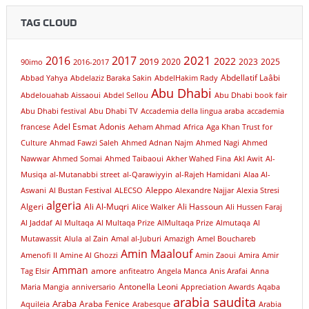
TAG CLOUD
2021
2016
2017
2022
2019
2020
2023
2025
90imo
2016-2017
Abdellatif Laâbi
Abbad Yahya
Abdelaziz Baraka Sakin
AbdelHakim Rady
Abu Dhabi
Abdelouahab Aissaoui
Abdel Sellou
Abu Dhabi book fair
Abu Dhabi festival
Abu Dhabi TV
Accademia della lingua araba
accademia
Adel Esmat
Adonis
francese
Aeham Ahmad
Africa
Aga Khan Trust for
Culture
Ahmad Fawzi Saleh
Ahmed Adnan Najm
Ahmed Nagi
Ahmed
Nawwar
Ahmed Somai
Ahmed Taibaoui
Akher Wahed Fina
Akl Awit
Al-
Musiqa
al-Mutanabbi street
al-Qarawiyyin
al-Rajeh Hamidani
Alaa Al-
Aleppo
Aswani
Al Bustan Festival
ALECSO
Alexandre Najjar
Alexia Stresi
algeria
Algeri
Ali Al-Muqri
Ali Hassoun
Alice Walker
Ali Hussen Faraj
Al Jaddaf
Al Multaqa
Al Multaqa Prize
AlMultaqa Prize
Almutaqa
Al
Mutawassit
Alula
al Zain
Amal al-Juburi
Amazigh
Amel Bouchareb
Amin Maalouf
Amenofi II
Amine Al Ghozzi
Amin Zaoui
Amira
Amir
Amman
amore
Tag Elsir
anfiteatro
Angela Manca
Anis Arafai
Anna
Antonella Leoni
Maria Mangia
anniversario
Appreciation Awards
Aqaba
arabia saudita
Araba
Araba Fenice
Aquileia
Arabesque
Arabia