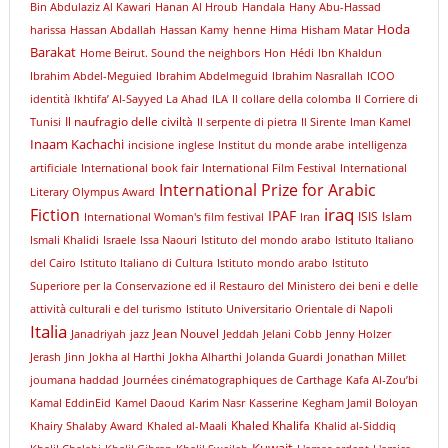
Bin Abdulaziz Al Kawari
Hanan Al Hroub
Handala
Hany Abu-Hassad
Hoda
harissa
Hassan Abdallah
Hassan Kamy
henne
Hima
Hisham Matar
Barakat
Home Beirut. Sound the neighbors
Hon
Hédi
Ibn Khaldun
Ibrahim Abdel-Meguied
Ibrahim Abdelmeguid
Ibrahim Nasrallah
ICOO
identità
Ikhtifa’ Al-Sayyed La Ahad
ILA
Il collare della colomba
Il Corriere di
Il naufragio delle civiltà
Tunisi
Il serpente di pietra
Il Sirente
Iman Kamel
Inaam Kachachi
incisione
inglese
Institut du monde arabe
intelligenza
artificiale
International book fair
International Film Festival
International
International Prize for Arabic
Literary Olympus Award
iraq
Fiction
IPAF
ISIS
Islam
International Woman's film festival
Iran
Ismali Khalidi
Israele
Issa Naouri
Istituto del mondo arabo
Istituto Italiano
del Cairo
Istituto Italiano di Cultura
Istituto mondo arabo
Istituto
Superiore per la Conservazione ed il Restauro del Ministero dei beni e delle
attività culturali e del turismo
Istituto Universitario Orientale di Napoli
Italia
Jean Nouvel
Janadriyah
jazz
Jeddah
Jelani Cobb
Jenny Holzer
Jerash
Jinn
Jokha al Harthi
Jokha Alharthi
Jolanda Guardi
Jonathan Millet
joumana haddad
Journées cinématographiques de Carthage
Kafa Al-Zou’bi
Kamal EddinEid
Kamel Daoud
Karim Nasr
Kasserine
Kegham Jamil Boloyan
Khaled Khalifa
Khairy Shalaby Award
Khaled al-Maali
Khalid al-Siddiq
Kuwait