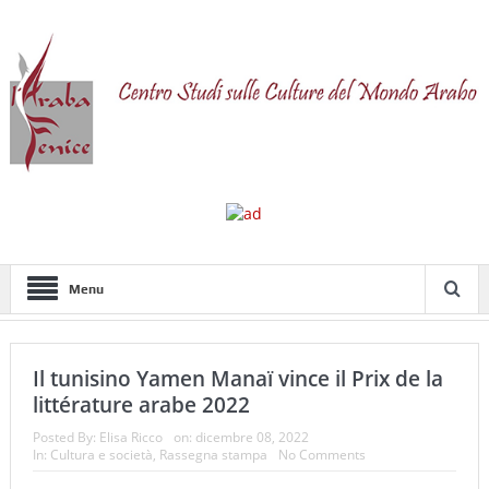
Menu
Il tunisino Yamen Manaï vince il Prix de la
littérature arabe 2022
Posted By:
Elisa Ricco
on:
dicembre 08, 2022
In:
Cultura e società
,
Rassegna stampa
No Comments