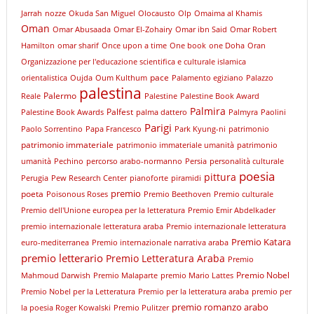
Jarrah
nozze
Okuda San Miguel
Olocausto
Olp
Omaima al Khamis
Oman
Omar Abusaada
Omar El-Zohairy
Omar ibn Said
Omar Robert
Hamilton
omar sharif
Once upon a time
One book
one Doha
Oran
Organizzazione per l'educazione scientifica e culturale islamica
pace
orientalistica
Oujda
Oum Kulthum
Palamento egiziano
Palazzo
palestina
Palermo
Reale
Palestine
Palestine Book Award
Palmira
Palfest
Palestine Book Awards
palma dattero
Palmyra
Paolini
Parigi
Paolo Sorrentino
Papa Francesco
Park Kyung-ni
patrimonio
patrimonio immateriale
patrimonio immateriale umanità
patrimonio
umanità
Pechino
percorso arabo-normanno
Persia
personalità culturale
poesia
pittura
Perugia
Pew Research Center
pianoforte
piramidi
premio
poeta
Poisonous Roses
Premio Beethoven
Premio culturale
Premio dell'Unione europea per la letteratura
Premio Emir Abdelkader
premio internazionale letteratura araba
Premio internazionale letteratura
Premio Katara
euro-mediterranea
Premio internazionale narrativa araba
premio letterario
Premio Letteratura Araba
Premio
Premio Nobel
Mahmoud Darwish
Premio Malaparte
premio Mario Lattes
Premio Nobel per la Letteratura
Premio per la letteratura araba
premio per
premio romanzo arabo
la poesia Roger Kowalski
Premio Pulitzer