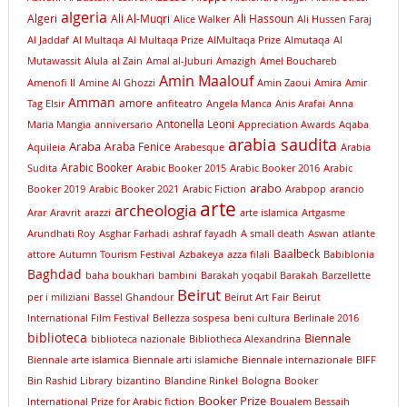
algeria
Algeri
Ali Al-Muqri
Ali Hassoun
Alice Walker
Ali Hussen Faraj
Al Jaddaf
Al Multaqa
Al Multaqa Prize
AlMultaqa Prize
Almutaqa
Al
Mutawassit
Alula
al Zain
Amal al-Juburi
Amazigh
Amel Bouchareb
Amin Maalouf
Amenofi II
Amine Al Ghozzi
Amin Zaoui
Amira
Amir
Amman
amore
Tag Elsir
anfiteatro
Angela Manca
Anis Arafai
Anna
Antonella Leoni
Maria Mangia
anniversario
Appreciation Awards
Aqaba
arabia saudita
Araba
Araba Fenice
Aquileia
Arabesque
Arabia
Arabic Booker
Sudita
Arabic Booker 2015
Arabic Booker 2016
Arabic
arabo
Booker 2019
Arabic Booker 2021
Arabic Fiction
Arabpop
arancio
arte
archeologia
Arar
Aravrit
arazzi
arte islamica
Artgasme
Arundhati Roy
Asghar Farhadi
ashraf fayadh
A small death
Aswan
atlante
Baalbeck
attore
Autumn Tourism Festival
Azbakeya
azza filali
Babiblonia
Baghdad
baha boukhari
bambini
Barakah yoqabil Barakah
Barzellette
Beirut
per i miliziani
Bassel Ghandour
Beirut Art Fair
Beirut
International Film Festival
Bellezza sospesa
beni cultura
Berlinale 2016
biblioteca
Biennale
biblioteca nazionale
Bibliotheca Alexandrina
Biennale arte islamica
Biennale arti islamiche
Biennale internazionale
BIFF
Bin Rashid Library
bizantino
Blandine Rinkel
Bologna
Booker
Booker Prize
International Prize for Arabic fiction
Boualem Bessaih