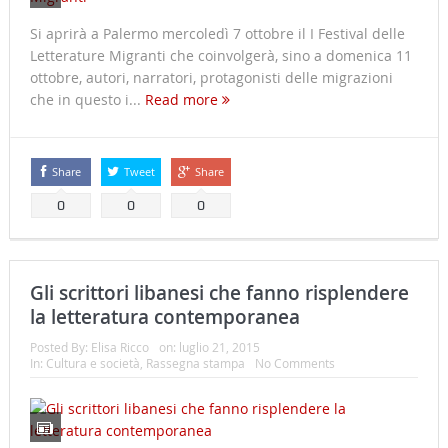
Si aprirà a Palermo mercoledì 7 ottobre il I Festival delle
Letterature Migranti che coinvolgerà, sino a domenica 11
ottobre, autori, narratori, protagonisti delle migrazioni
che in questo i...
Read more
Share
Tweet
Share
0
0
0
Gli scrittori libanesi che fanno risplendere
la letteratura contemporanea
Posted By:
Elisa Ricco
on:
luglio 21, 2015
In:
Cultura e società
,
Rassegna stampa
No Comments