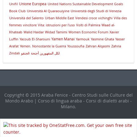
Unione Europea
Unifil
United Nations Sustainable Development Goals
Book Club
Università Al Quaraouiyine
Università degli Studi di Venezia
Università del Salento
Urban Middle East
Vendesi croce
vichinghi
Villa des
femmes
vincitore
Vita: istruzioni per l'uso
Volti di Palmira
Waad al-
Khateab
Walid Haidar
Widad Tamimi
Women Economic Forum
Xavier
Yamen Manai
Luffin
Yacoub El-Sharouni
Yarmouk
Yasmine Ghata
Yasser
Arafat
Yemen. Nonostante la Guerra
Youssoufia
Zahran Alqasmi
Zahria
Zindali
لجنقوi
لكل المقهورين أجنحة
Copyright © 2015 Araba Fenice - Centro Studi sulle Culture del
Mondo Arabo | Corso di lingua araba - Corsi di dialetti arabi -
Milano.