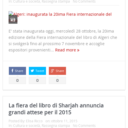
In:
Cultura e società
,
Rassegna stampa
No Comments
E' stata inaugurata oggi, mercoledì 28 ottobre, la 20ima
edizione della Fiera internazionale del libro di Algeri che
si svolgerà fino al prossimo 7 novembre e accoglie
espositori provenienti...
Read more
Share
Tweet
Share
0
0
0
La fiera del libro di Sharjah annuncia
grandi attese per il 2015
Posted By:
Elisa Ricco
on:
ottobre 11, 2015
In:
Cultura e società
,
Rassegna stampa
No Comments