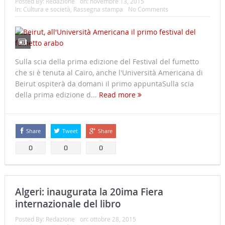
Posted By:
Redazione
on:
novembre 13, 2015
In:
Cultura e società
,
Rassegna stampa
No Comments
Sulla scia della prima edizione del Festival del fumetto
che si è tenuta al Cairo, anche l'Università Americana di
Beirut ospiterà da domani il primo appuntaSulla scia
della prima edizione d...
Read more
Share
Tweet
Share
0
0
0
Algeri: inaugurata la 20ima Fiera
internazionale del libro
Posted By:
Redazione
on:
ottobre 28, 2015