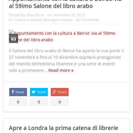
al 59imo Salone del libro arabo
Posted By:
Elisa Ricco
on:
novembre 25, 2015
In:
Cultura e società
,
Rassegna stampa
No Comments
Il Salone del libro arabo di Beirut ha aperto le sue porte il
27 novembre e fino al 10 dicembre ospiterà protagonisti
del mondo dell'editoria libanese e una serie di eventi
volti a promovere...
Read more
Share
Tweet
Share
0
0
0
Apre a Londra la prima catena di librerie