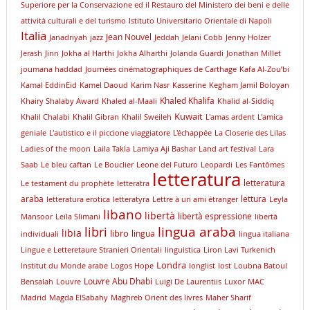
Superiore per la Conservazione ed il Restauro del Ministero dei beni e delle
attività culturali e del turismo
Istituto Universitario Orientale di Napoli
Italia
Jean Nouvel
Janadriyah
jazz
Jeddah
Jelani Cobb
Jenny Holzer
Jerash
Jinn
Jokha al Harthi
Jokha Alharthi
Jolanda Guardi
Jonathan Millet
joumana haddad
Journées cinématographiques de Carthage
Kafa Al-Zou’bi
Kamal EddinEid
Kamel Daoud
Karim Nasr
Kasserine
Kegham Jamil Boloyan
Khaled Khalifa
Khairy Shalaby Award
Khaled al-Maali
Khalid al-Siddiq
Kuwait
Khalil Chalabi
Khalil Gibran
Khalil Sweileh
L'amas ardent
L'amica
geniale
L'autistico e il piccione viaggiatore
L'échappée
La Closerie des Lilas
Ladies of the moon
Laila Takla
Lamiya Aji Bashar
Land art festival
Lara
Saab
Le bleu caftan
Le Bouclier
Leone del Futuro
Leopardi
Les Fantômes
letteratura
letteratura
Le testament du prophète
letteratra
araba
lettura
letteratura erotica
letteratyra
Lettre à un ami étranger
Leyla
libano
libertà
libertà espressione
Mansoor
Leïla Slimani
libertà
lingua araba
libri
libia
libro
lingua
individuali
lingua italiana
Lingue e Letteretaure Stranieri Orientali
linguistica
Liron Lavi Turkenich
Londra
lnstitut du Monde arabe
Logos Hope
longlist
lost
Loubna Batoul
Louvre Abu Dhabi
Bensalah
Louvre
Luigi De Laurentiis
Luxor
MAC
Madrid
Magda ElSabahy
Maghreb Orient des livres
Maher Sharif