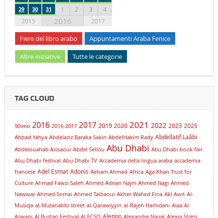
29
30
31
1
2
3
4
2016
2015
2017
Fiere del libro arabo
Appuntamenti Araba Fenice
Altre iniziative
Tutte le categorie
TAG CLOUD
2021
2016
2017
2019
2022
2020
2023
2025
90imo
2016-2017
Abdellatif Laâbi
Abbad Yahya
Abdelaziz Baraka Sakin
AbdelHakim Rady
Abu Dhabi
Abdelouahab Aissaoui
Abdel Sellou
Abu Dhabi book fair
Abu Dhabi festival
Abu Dhabi TV
Accademia della lingua araba
accademia
Adel Esmat
Adonis
francese
Aeham Ahmad
Africa
Aga Khan Trust for
Culture
Ahmad Fawzi Saleh
Ahmed Adnan Najm
Ahmed Nagi
Ahmed
Nawwar
Ahmed Somai
Ahmed Taibaoui
Akher Wahed Fina
Akl Awit
Al-
Musiqa
al-Mutanabbi street
al-Qarawiyyin
al-Rajeh Hamidani
Alaa Al-
Aleppo
Aswani
Al Bustan Festival
ALECSO
Alexandre Najjar
Alexia Stresi