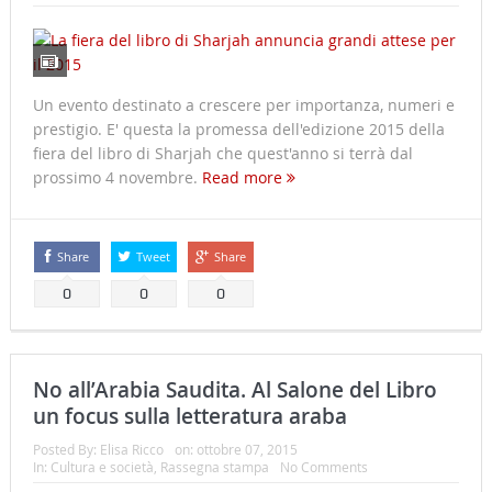
Un evento destinato a crescere per importanza, numeri e
prestigio. E' questa la promessa dell'edizione 2015 della
fiera del libro di Sharjah che quest'anno si terrà dal
prossimo 4 novembre.
Read more
Share
Tweet
Share
0
0
0
No all’Arabia Saudita. Al Salone del Libro
un focus sulla letteratura araba
Posted By:
Elisa Ricco
on:
ottobre 07, 2015
In:
Cultura e società
,
Rassegna stampa
No Comments