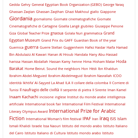
Gedda
Gehry
General Egyptian Book Organization (GEBO)
George Yaraq
Ghassan Zaqtan
Ghassan Zaqthan
Ghazi Makhoul
giallo
Giappone
Giordania
giornalismo
Giornate cinematografiche
Giornate
Cinematografiche di Cartagine
Gisella Langè
giubileo
Giuseppe Penone
gnaoua
Grand
Giza
Global Teacher Prize
Golala Nuri
grammatica
Egyptian Museum
Grand Prix du GAFF
Guardian Book of the year
guerra
Guernica
Guerre Stellari
Guggenheim
Hafez Haidar
Haifa
Hamad
Bin Abdulaziz Al Kawari
Hanan Al Hroub
Handala
Hany Abu-Hassad
Hoda
harissa
Hassan Abdallah
Hassan Kamy
henne
Hima
Hisham Matar
Barakat
Home Beirut. Sound the neighbors
Hon
Hédi
Ibn Khaldun
Ibrahim Abdel-Meguied
Ibrahim Abdelmeguid
Ibrahim Nasrallah
ICOO
identità
Ikhtifa’ Al-Sayyed La Ahad
ILA
Il collare della colomba
Il Corriere di
Il naufragio delle civiltà
Tunisi
Il serpente di pietra
Il Sirente
Iman Kamel
Inaam Kachachi
incisione
inglese
Institut du monde arabe
intelligenza
artificiale
International book fair
International Film Festival
International
International Prize for Arabic
Literary Olympus Award
iraq
Fiction
IPAF
ISIS
Islam
International Woman's film festival
Iran
Ismali Khalidi
Israele
Issa Naouri
Istituto del mondo arabo
Istituto Italiano
del Cairo
Istituto Italiano di Cultura
Istituto mondo arabo
Istituto