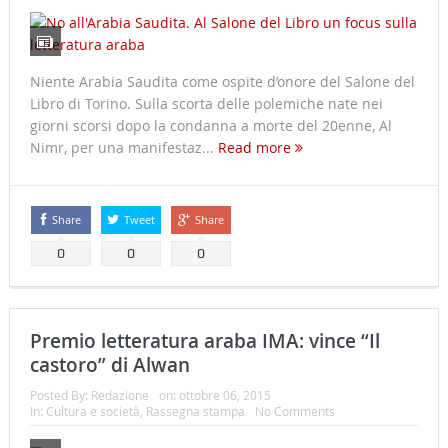
Niente Arabia Saudita come ospite d’onore del Salone del
Libro di Torino. Sulla scorta delle polemiche nate nei
giorni scorsi dopo la condanna a morte del 20enne, Al
Nimr, per una manifestaz...
Read more
Share
Tweet
Share
0
0
0
Premio letteratura araba IMA: vince “Il
castoro” di Alwan
Posted By:
Redazione
on:
ottobre 06, 2015
In:
Cultura e società
,
Rassegna stampa
No Comments