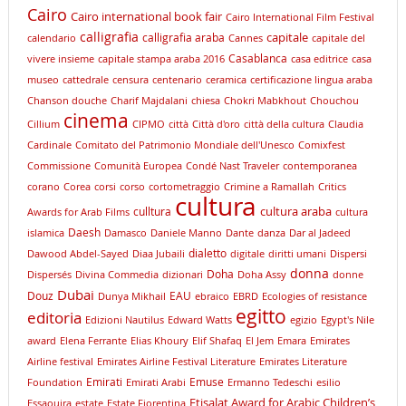
Cairo
Cairo international book fair
Cairo International Film Festival
calligrafia
capitale
calligrafia araba
calendario
Cannes
capitale del
Casablanca
vivere insieme
capitale stampa araba 2016
casa editrice
casa
museo
cattedrale
censura
centenario
ceramica
certificazione lingua araba
Chanson douche
Charif Majdalani
chiesa
Chokri Mabkhout
Chouchou
cinema
Cillium
CIPMO
città
Città d'oro
città della cultura
Claudia
Cardinale
Comitato del Patrimonio Mondiale dell'Unesco
Comixfest
Commissione
Comunità Europea
Condé Nast Traveler
contemporanea
corano
Corea
corsi
corso
cortometraggio
Crimine a Ramallah
Critics
cultura
cultura araba
culltura
Awards for Arab Films
cultura
Daesh
islamica
Damasco
Daniele Manno
Dante
danza
Dar al Jadeed
dialetto
Dawood Abdel-Sayed
Diaa Jubaili
digitale
diritti umani
Dispersi
donna
Doha
Dispersés
Divina Commedia
dizionari
Doha Assy
donne
Dubai
Douz
EAU
Dunya Mikhail
ebraico
EBRD
Ecologies of resistance
egitto
editoria
Edizioni Nautilus
Edward Watts
egizio
Egypt's Nile
award
Elena Ferrante
Elias Khoury
Elif Shafaq
El Jem
Emara
Emirates
Airline festival
Emirates Airline Festival Literature
Emirates Literature
Emirati
Emuse
Foundation
Emirati Arabi
Ermanno Tedeschi
esilio
Etisalat Award for Arabic Children’s
Essaouira
estate
Estate Fiorentina