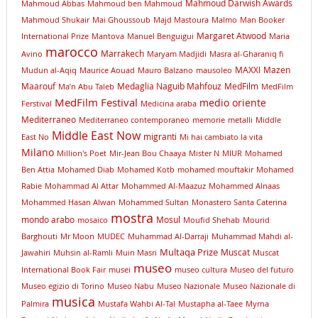
Mahmoud Darwish Awards
Mahmoud Abbas
Mahmoud ben Mahmoud
Mahmoud Shukair
Mai Ghoussoub
Majd Mastoura
Malmo
Man Booker
Margaret Atwood
International Prize
Mantova
Manuel Benguigui
Maria
marocco
Marrakech
Avino
Maryam Madjidi
Masra al-Gharaniq fi
MAXXI
Mazen
Mudun al-Aqiq
Maurice Aouad
Mauro Balzano
mausoleo
Maarouf
Medaglia Naguib Mahfouz
MedFilm
Ma’n Abu Taleb
MedFilm
MedFilm Festival
medio oriente
Ferstival
Medicina araba
Mediterraneo
Mediterraneo contemporaneo
memorie
metalli
Middle
Middle East Now
migranti
East No
Mi hai cambiato la vita
Milano
Million's Poet
Mir-Jean Bou Chaaya
Mister N
MIUR
Mohamed
Ben Attia
Mohamed Diab
Mohamed Kotb
mohamed mouftakir
Mohamed
Rabie
Mohammad Al Attar
Mohammed Al-Maazuz
Mohammed Alnaas
Mohammed Hasan Alwan
Mohammed Sultan
Monastero Santa Caterina
mostra
mondo arabo
Mosul
mosaico
Moufid Shehab
Mourid
Barghouti
Mr Moon
MUDEC
Muhammad Al-Darraji
Muhammad Mahdi al-
Multaqa Prize
Muscat
Jawahiri
Muhsin al-Ramli
Muin Masri
Muscat
museo
International Book Fair
musei
museo cultura
Museo del futuro
Museo egizio di Torino
Museo Nabu
Museo Nazionale
Museo Nazionale di
musica
Palmira
Mustafa Wahbi Al-Tal
Mustapha al-Taee
Myrna