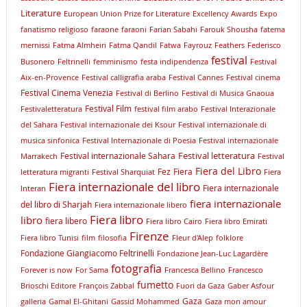
Literature
European Union Prize for Literature
Excellency Awards
Expo
fanatismo religioso
faraone
faraoni
Farian Sabahi
Farouk Shousha
fatema
mernissi
Fatma Almheiri
Fatma Qandil
Fatwa
Fayrouz
Feathers
Federisco
festival
Busonero
Feltrinelli
femminismo
festa indipendenza
Festival
Aix-en-Provence
Festival calligrafia araba
Festival Cannes
Festival cinema
Festival Cinema Venezia
Festival di Berlino
Festival di Musica Gnaoua
Festival Film
Festivaletteratura
festival film arabo
Festival Interazionale
del Sahara
Festival internazionale dei Ksour
Festival internazionale di
musica sinfonica
Festival Internazionale di Poesia
Festival internazionale
Festival letteratura
Festival internazionale Sahara
Marrakech
Festival
Fiera del Libro
Fez
Fiera
letteratura migranti
Festival Sharquiat
Fiera
Fiera internazionale del libro
Fiera internazionale
Interan
fiera internazionale
del libro di Sharjah
Fiera internazionale libero
Fiera libro
libro
fiera libero
Fiera libro Cairo
Fiera libro Emirati
Firenze
Fiera libro Tunisi
film
filosofia
Fleur d'Alep
folklore
Fondazione Giangiacomo Feltrinelli
Fondazione Jean-Luc Lagardère
fotografia
Forever is now
For Sama
Francesca Bellino
Francesco
fumetto
Brioschi Editore
François Zabbal
Fuori da Gaza
Gaber Asfour
Gaza
galleria
Gamal El-Ghitani
Gassid Mohammed
Gaza mon amour