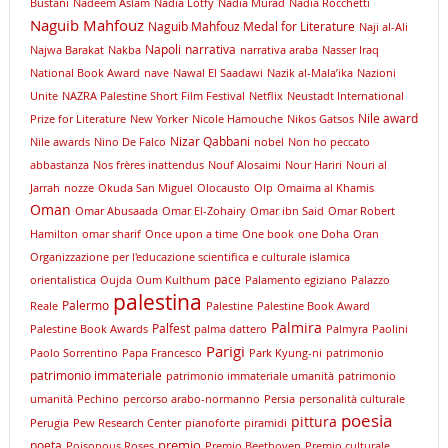
Bustani
Nadeem Aslam
Nadia Lotfy
Nadia Murad
Nadia Rocchetti
Naguib Mahfouz
Naguib Mahfouz Medal for Literature
Naji al-Ali
Napoli
narrativa
Najwa Barakat
Nakba
narrativa araba
Nasser Iraq
National Book Award
nave
Nawal El Saadawi
Nazik al-Mala’ika
Nazioni
Unite
NAZRA Palestine Short Film Festival
Netflix
Neustadt International
Nile award
Prize for Literature
New Yorker
Nicole Hamouche
Nikos Gatsos
Nizar Qabbani
Nile awards
Nino De Falco
nobel
Non ho peccato
abbastanza
Nos frères inattendus
Nouf Alosaimi
Nour Hariri
Nouri al
Jarrah
nozze
Okuda San Miguel
Olocausto
Olp
Omaima al Khamis
Oman
Omar Abusaada
Omar El-Zohairy
Omar ibn Said
Omar Robert
Hamilton
omar sharif
Once upon a time
One book
one Doha
Oran
Organizzazione per l'educazione scientifica e culturale islamica
pace
orientalistica
Oujda
Oum Kulthum
Palamento egiziano
Palazzo
palestina
Palermo
Reale
Palestine
Palestine Book Award
Palmira
Palfest
Palestine Book Awards
palma dattero
Palmyra
Paolini
Parigi
Paolo Sorrentino
Papa Francesco
Park Kyung-ni
patrimonio
patrimonio immateriale
patrimonio immateriale umanità
patrimonio
umanità
Pechino
percorso arabo-normanno
Persia
personalità culturale
poesia
pittura
Perugia
Pew Research Center
pianoforte
piramidi
premio
poeta
Poisonous Roses
Premio Beethoven
Premio culturale