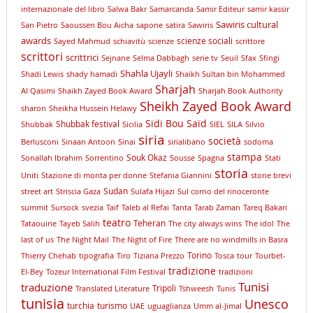
internazionale del libro
Salwa Bakr
Samarcanda
Samir Editeur
samir kassir
Sawiris cultural
San Pietro
Saoussen Bou Aicha
sapone
satira
Sawiris
awards
scienze sociali
Sayed Mahmud
schiavitù
scienze
scrittore
scrittori
scrittrici
Sejnane
Selma Dabbagh
serie tv
Seuil
Sfax
Sfingi
Shahla Ujayli
Shadi Lewis
shady hamadi
Shaikh Sultan bin Mohammed
Sharjah
Al Qasimi
Shaikh Zayed Book Award
Sharjah Book Authority
Sheikh Zayed Book Award
sharon
Sheikha Hussein Helawy
Sidi Bou Saïd
Shubbak festival
Shubbak
Sicilia
SIEL
SILA
Silvio
siria
società
Berlusconi
Sinaan Antoon
Sinai
sirialibano
sodoma
stampa
Souk Okaz
Sonallah Ibrahim
Sorrentino
Sousse
Spagna
Stati
storia
Uniti
Stazione di monta per donne
Stefania Giannini
storie brevi
Sudan
street art
Striscia Gaza
Sulafa Hijazi
Sul corno del rinoceronte
summit
Sursock
svezia
Taif
Taleb al Refai
Tanta
Tarab Zaman
Tareq Bakari
teatro
Teheran
Tataouine
Tayeb Salih
The city always wins
The idol
The
last of us
The Night Mail
The Night of Fire
There are no windmills in Basra
Torino
Thierry Chehab
tipografia
Tiro
Tiziana Prezzo
Tosca
tour
Tourbet-
tradizione
El-Bey
Tozeur International Film Festival
tradizioni
Tunisi
traduzione
Tripoli
Translated Literature
Tshweesh
Tunis
tunisia
Unesco
turchia
turismo
UAE
uguaglianza
Umm al-Jimal