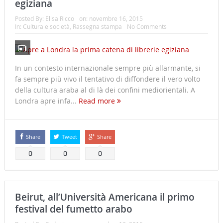
egiziana
Posted By:
Elisa Ricco
on:
novembre 16, 2015
In:
Cultura e società
,
Rassegna stampa
No Comments
In un contesto internazionale sempre più allarmante, si
fa sempre più vivo il tentativo di diffondere il vero volto
della cultura araba al di là dei confini mediorientali. A
Londra apre infa...
Read more
Share
Tweet
Share
0
0
0
Beirut, all’Università Americana il primo
festival del fumetto arabo