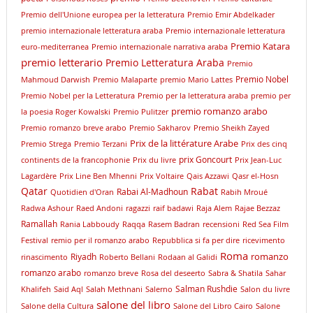
Premio dell'Unione europea per la letteratura
Premio Emir Abdelkader
premio internazionale letteratura araba
Premio internazionale letteratura
Premio Katara
euro-mediterranea
Premio internazionale narrativa araba
premio letterario
Premio Letteratura Araba
Premio
Premio Nobel
Mahmoud Darwish
Premio Malaparte
premio Mario Lattes
Premio Nobel per la Letteratura
Premio per la letteratura araba
premio per
premio romanzo arabo
la poesia Roger Kowalski
Premio Pulitzer
Premio romanzo breve arabo
Premio Sakharov
Premio Sheikh Zayed
Prix de la littérature Arabe
Premio Strega
Premio Terzani
Prix des cinq
prix Goncourt
continents de la francophonie
Prix du livre
Prix Jean-Luc
Lagardère
Prix Line Ben Mhenni
Prix Voltaire
Qais Azzawi
Qasr el-Hosn
Qatar
Rabat
Rabai Al-Madhoun
Quotidien d'Oran
Rabih Mroué
Radwa Ashour
Raed Andoni
ragazzi
raif badawi
Raja Alem
Rajae Bezzaz
Ramallah
Rania Labboudy
Raqqa
Rasem Badran
recensioni
Red Sea Film
Festival
remio per il romanzo arabo
Repubblica si fa per dire
ricevimento
Roma
romanzo
Riyadh
rinascimento
Roberto Bellani
Rodaan al Galidi
romanzo arabo
romanzo breve
Rosa del deseerto
Sabra & Shatila
Sahar
Salman Rushdie
Khalifeh
Said Aql
Salah Methnani
Salerno
Salon du livre
salone del libro
Salone della Cultura
Salone del Libro Cairo
Salone