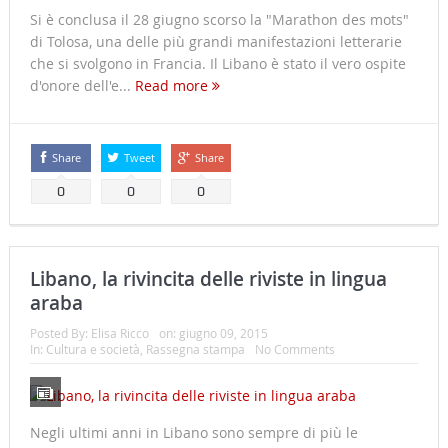
Si è conclusa il 28 giugno scorso la "Marathon des mots"
di Tolosa, una delle più grandi manifestazioni letterarie
che si svolgono in Francia. Il Libano è stato il vero ospite
d'onore dell'e...
Read more
Share
Tweet
Share
0
0
0
Libano, la rivincita delle riviste in lingua
araba
Posted By:
Elisa Ricco
on:
giugno 09, 2015
In:
Cultura e società
,
Rassegna stampa
No Comments
Negli ultimi anni in Libano sono sempre di più le