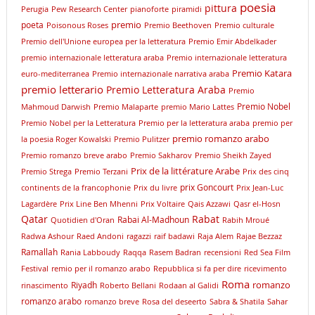
poesia
pittura
Perugia
Pew Research Center
pianoforte
piramidi
premio
poeta
Poisonous Roses
Premio Beethoven
Premio culturale
Premio dell'Unione europea per la letteratura
Premio Emir Abdelkader
premio internazionale letteratura araba
Premio internazionale letteratura
Premio Katara
euro-mediterranea
Premio internazionale narrativa araba
premio letterario
Premio Letteratura Araba
Premio
Premio Nobel
Mahmoud Darwish
Premio Malaparte
premio Mario Lattes
Premio Nobel per la Letteratura
Premio per la letteratura araba
premio per
premio romanzo arabo
la poesia Roger Kowalski
Premio Pulitzer
Premio romanzo breve arabo
Premio Sakharov
Premio Sheikh Zayed
Prix de la littérature Arabe
Premio Strega
Premio Terzani
Prix des cinq
prix Goncourt
continents de la francophonie
Prix du livre
Prix Jean-Luc
Lagardère
Prix Line Ben Mhenni
Prix Voltaire
Qais Azzawi
Qasr el-Hosn
Qatar
Rabat
Rabai Al-Madhoun
Quotidien d'Oran
Rabih Mroué
Radwa Ashour
Raed Andoni
ragazzi
raif badawi
Raja Alem
Rajae Bezzaz
Ramallah
Rania Labboudy
Raqqa
Rasem Badran
recensioni
Red Sea Film
Festival
remio per il romanzo arabo
Repubblica si fa per dire
ricevimento
Roma
romanzo
Riyadh
rinascimento
Roberto Bellani
Rodaan al Galidi
romanzo arabo
romanzo breve
Rosa del deseerto
Sabra & Shatila
Sahar