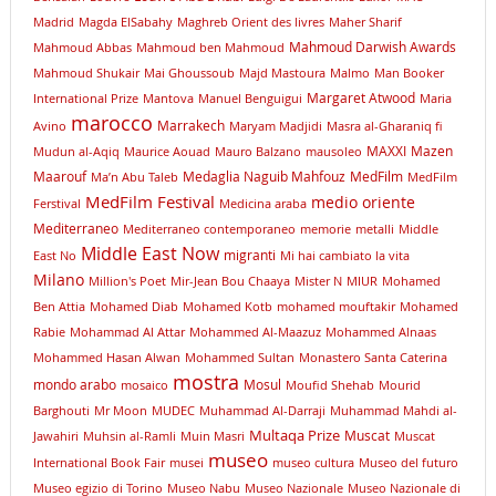
Madrid
Magda ElSabahy
Maghreb Orient des livres
Maher Sharif
Mahmoud Darwish Awards
Mahmoud Abbas
Mahmoud ben Mahmoud
Mahmoud Shukair
Mai Ghoussoub
Majd Mastoura
Malmo
Man Booker
Margaret Atwood
International Prize
Mantova
Manuel Benguigui
Maria
marocco
Marrakech
Avino
Maryam Madjidi
Masra al-Gharaniq fi
MAXXI
Mazen
Mudun al-Aqiq
Maurice Aouad
Mauro Balzano
mausoleo
Maarouf
Medaglia Naguib Mahfouz
MedFilm
Ma’n Abu Taleb
MedFilm
MedFilm Festival
medio oriente
Ferstival
Medicina araba
Mediterraneo
Mediterraneo contemporaneo
memorie
metalli
Middle
Middle East Now
migranti
East No
Mi hai cambiato la vita
Milano
Million's Poet
Mir-Jean Bou Chaaya
Mister N
MIUR
Mohamed
Ben Attia
Mohamed Diab
Mohamed Kotb
mohamed mouftakir
Mohamed
Rabie
Mohammad Al Attar
Mohammed Al-Maazuz
Mohammed Alnaas
Mohammed Hasan Alwan
Mohammed Sultan
Monastero Santa Caterina
mostra
mondo arabo
Mosul
mosaico
Moufid Shehab
Mourid
Barghouti
Mr Moon
MUDEC
Muhammad Al-Darraji
Muhammad Mahdi al-
Multaqa Prize
Muscat
Jawahiri
Muhsin al-Ramli
Muin Masri
Muscat
museo
International Book Fair
musei
museo cultura
Museo del futuro
Museo egizio di Torino
Museo Nabu
Museo Nazionale
Museo Nazionale di