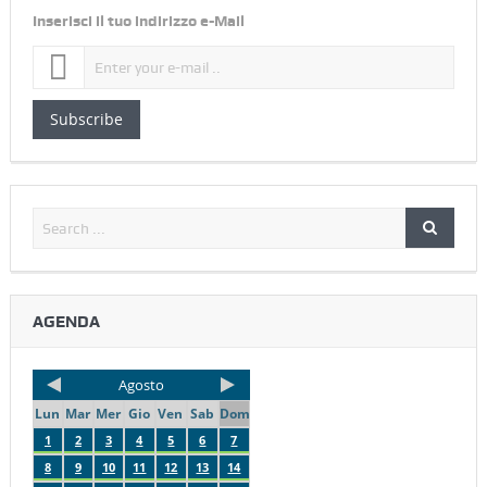
Inserisci il tuo indirizzo e-Mail
Subscribe
AGENDA
Agosto
Lun
Mar
Mer
Gio
Ven
Sab
Dom
1
2
3
4
5
6
7
8
9
10
11
12
13
14