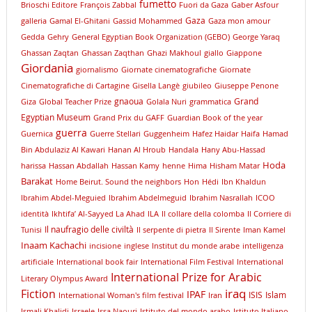
fumetto
Brioschi Editore
François Zabbal
Fuori da Gaza
Gaber Asfour
Gaza
galleria
Gamal El-Ghitani
Gassid Mohammed
Gaza mon amour
Gedda
Gehry
General Egyptian Book Organization (GEBO)
George Yaraq
Ghassan Zaqtan
Ghassan Zaqthan
Ghazi Makhoul
giallo
Giappone
Giordania
giornalismo
Giornate cinematografiche
Giornate
Cinematografiche di Cartagine
Gisella Langè
giubileo
Giuseppe Penone
gnaoua
Grand
Giza
Global Teacher Prize
Golala Nuri
grammatica
Egyptian Museum
Grand Prix du GAFF
Guardian Book of the year
guerra
Guernica
Guerre Stellari
Guggenheim
Hafez Haidar
Haifa
Hamad
Bin Abdulaziz Al Kawari
Hanan Al Hroub
Handala
Hany Abu-Hassad
Hoda
harissa
Hassan Abdallah
Hassan Kamy
henne
Hima
Hisham Matar
Barakat
Home Beirut. Sound the neighbors
Hon
Hédi
Ibn Khaldun
Ibrahim Abdel-Meguied
Ibrahim Abdelmeguid
Ibrahim Nasrallah
ICOO
identità
Ikhtifa’ Al-Sayyed La Ahad
ILA
Il collare della colomba
Il Corriere di
Il naufragio delle civiltà
Tunisi
Il serpente di pietra
Il Sirente
Iman Kamel
Inaam Kachachi
incisione
inglese
Institut du monde arabe
intelligenza
artificiale
International book fair
International Film Festival
International
International Prize for Arabic
Literary Olympus Award
iraq
Fiction
IPAF
ISIS
Islam
International Woman's film festival
Iran
Ismali Khalidi
Israele
Issa Naouri
Istituto del mondo arabo
Istituto Italiano