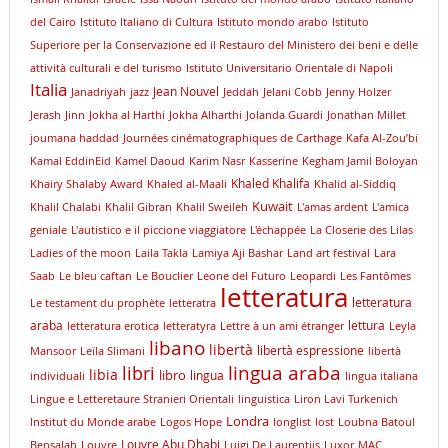
del Cairo
Istituto Italiano di Cultura
Istituto mondo arabo
Istituto
Superiore per la Conservazione ed il Restauro del Ministero dei beni e delle
attività culturali e del turismo
Istituto Universitario Orientale di Napoli
Italia
Jean Nouvel
Janadriyah
jazz
Jeddah
Jelani Cobb
Jenny Holzer
Jerash
Jinn
Jokha al Harthi
Jokha Alharthi
Jolanda Guardi
Jonathan Millet
joumana haddad
Journées cinématographiques de Carthage
Kafa Al-Zou’bi
Kamal EddinEid
Kamel Daoud
Karim Nasr
Kasserine
Kegham Jamil Boloyan
Khaled Khalifa
Khairy Shalaby Award
Khaled al-Maali
Khalid al-Siddiq
Kuwait
Khalil Chalabi
Khalil Gibran
Khalil Sweileh
L'amas ardent
L'amica
geniale
L'autistico e il piccione viaggiatore
L'échappée
La Closerie des Lilas
Ladies of the moon
Laila Takla
Lamiya Aji Bashar
Land art festival
Lara
Saab
Le bleu caftan
Le Bouclier
Leone del Futuro
Leopardi
Les Fantômes
letteratura
letteratura
Le testament du prophète
letteratra
araba
lettura
letteratura erotica
letteratyra
Lettre à un ami étranger
Leyla
libano
libertà
libertà espressione
Mansoor
Leïla Slimani
libertà
lingua araba
libri
libia
libro
lingua
individuali
lingua italiana
Lingue e Letteretaure Stranieri Orientali
linguistica
Liron Lavi Turkenich
Londra
lnstitut du Monde arabe
Logos Hope
longlist
lost
Loubna Batoul
Louvre Abu Dhabi
Bensalah
Louvre
Luigi De Laurentiis
Luxor
MAC