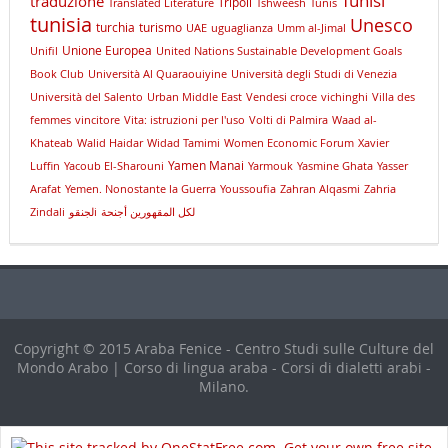
Tunisi
traduzione
Tripoli
Translated Literature
Tshweesh
Tunis
tunisia
Unesco
turchia
turismo
UAE
uguaglianza
Umm al-Jimal
Unione Europea
Unifil
United Nations Sustainable Development Goals
Book Club
Università Al Quaraouiyine
Università degli Studi di Venezia
Università del Salento
Urban Middle East
Vendesi croce
vichinghi
Villa des
femmes
vincitore
Vita: istruzioni per l'uso
Volti di Palmira
Waad al-
Khateab
Walid Haidar
Widad Tamimi
Women Economic Forum
Xavier
Yamen Manai
Luffin
Yacoub El-Sharouni
Yarmouk
Yasmine Ghata
Yasser
Arafat
Yemen. Nonostante la Guerra
Youssoufia
Zahran Alqasmi
Zahria
Zindali
لجنقوi
لكل المقهورين أجنحة
Copyright © 2015 Araba Fenice - Centro Studi sulle Culture del
Mondo Arabo | Corso di lingua araba - Corsi di dialetti arabi -
Milano.