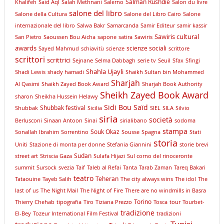
Salman Rushdie
Khalifeh
Said Aql
Salah Methnani
Salerno
Salon du livre
salone del libro
Salone della Cultura
Salone del Libro Cairo
Salone
internazionale del libro
Salwa Bakr
Samarcanda
Samir Editeur
samir kassir
Sawiris cultural
San Pietro
Saoussen Bou Aicha
sapone
satira
Sawiris
awards
scienze sociali
Sayed Mahmud
schiavitù
scienze
scrittore
scrittori
scrittrici
Sejnane
Selma Dabbagh
serie tv
Seuil
Sfax
Sfingi
Shahla Ujayli
Shadi Lewis
shady hamadi
Shaikh Sultan bin Mohammed
Sharjah
Al Qasimi
Shaikh Zayed Book Award
Sharjah Book Authority
Sheikh Zayed Book Award
sharon
Sheikha Hussein Helawy
Sidi Bou Saïd
Shubbak festival
Shubbak
Sicilia
SIEL
SILA
Silvio
siria
società
Berlusconi
Sinaan Antoon
Sinai
sirialibano
sodoma
stampa
Souk Okaz
Sonallah Ibrahim
Sorrentino
Sousse
Spagna
Stati
storia
Uniti
Stazione di monta per donne
Stefania Giannini
storie brevi
Sudan
street art
Striscia Gaza
Sulafa Hijazi
Sul corno del rinoceronte
summit
Sursock
svezia
Taif
Taleb al Refai
Tanta
Tarab Zaman
Tareq Bakari
teatro
Teheran
Tataouine
Tayeb Salih
The city always wins
The idol
The
last of us
The Night Mail
The Night of Fire
There are no windmills in Basra
Torino
Thierry Chehab
tipografia
Tiro
Tiziana Prezzo
Tosca
tour
Tourbet-
tradizione
El-Bey
Tozeur International Film Festival
tradizioni