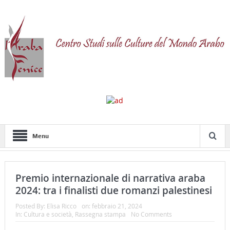
Menu
Premio internazionale di narrativa araba
2024: tra i finalisti due romanzi palestinesi
Posted By:
Elisa Ricco
on:
febbraio 21, 2024
In:
Cultura e società
,
Rassegna stampa
No Comments