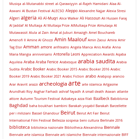
Musiqa
al-Mutanabbi street
al-Qarawiyyin
al-Rajeh Hamidani
Alaa Al-
Aleppo
Aswani
Al Bustan Festival
ALECSO
Alexandre Najjar
Alexia Stresi
algeria
Algeri
Ali Al-Muqri
Ali Hassoun
Alice Walker
Ali Hussen Faraj
Al Jaddaf
Al Multaqa
Al Multaqa Prize
AlMultaqa Prize
Almutaqa
Al
Mutawassit
Alula
al Zain
Amal al-Juburi
Amazigh
Amel Bouchareb
Amin Maalouf
Amenofi II
Amine Al Ghozzi
Amin Zaoui
Amira
Amir
Amman
amore
Tag Elsir
anfiteatro
Angela Manca
Anis Arafai
Anna
Antonella Leoni
Maria Mangia
anniversario
Appreciation Awards
Aqaba
arabia saudita
Araba
Araba Fenice
Aquileia
Arabesque
Arabia
Arabic Booker
Sudita
Arabic Booker 2015
Arabic Booker 2016
Arabic
arabo
Booker 2019
Arabic Booker 2021
Arabic Fiction
Arabpop
arancio
arte
archeologia
Arar
Aravrit
arazzi
arte islamica
Artgasme
Arundhati Roy
Asghar Farhadi
ashraf fayadh
A small death
Aswan
atlante
Baalbeck
attore
Autumn Tourism Festival
Azbakeya
azza filali
Babiblonia
Baghdad
baha boukhari
bambini
Barakah yoqabil Barakah
Barzellette
Beirut
per i miliziani
Bassel Ghandour
Beirut Art Fair
Beirut
International Film Festival
Bellezza sospesa
beni cultura
Berlinale 2016
biblioteca
Biennale
biblioteca nazionale
Bibliotheca Alexandrina
Biennale arte islamica
Biennale arti islamiche
Biennale internazionale
BIFF