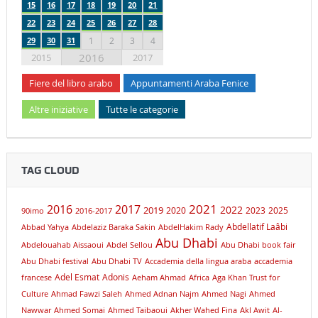
15
16
17
18
19
20
21
22
23
24
25
26
27
28
29
30
31
1
2
3
4
2016
2015
2017
Fiere del libro arabo
Appuntamenti Araba Fenice
Altre iniziative
Tutte le categorie
TAG CLOUD
2021
2016
2017
2019
2022
2020
2023
2025
90imo
2016-2017
Abdellatif Laâbi
Abbad Yahya
Abdelaziz Baraka Sakin
AbdelHakim Rady
Abu Dhabi
Abdelouahab Aissaoui
Abdel Sellou
Abu Dhabi book fair
Abu Dhabi festival
Abu Dhabi TV
Accademia della lingua araba
accademia
Adel Esmat
Adonis
francese
Aeham Ahmad
Africa
Aga Khan Trust for
Culture
Ahmad Fawzi Saleh
Ahmed Adnan Najm
Ahmed Nagi
Ahmed
Nawwar
Ahmed Somai
Ahmed Taibaoui
Akher Wahed Fina
Akl Awit
Al-