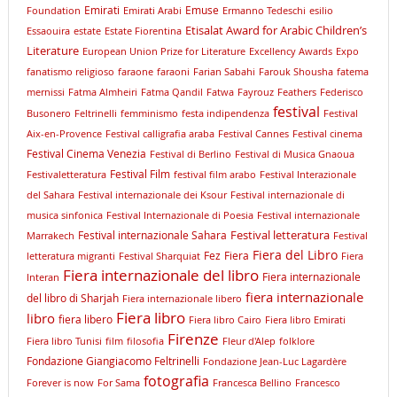
Emirati
Emuse
Foundation
Emirati Arabi
Ermanno Tedeschi
esilio
Etisalat Award for Arabic Children’s
Essaouira
estate
Estate Fiorentina
Literature
European Union Prize for Literature
Excellency Awards
Expo
fanatismo religioso
faraone
faraoni
Farian Sabahi
Farouk Shousha
fatema
mernissi
Fatma Almheiri
Fatma Qandil
Fatwa
Fayrouz
Feathers
Federisco
festival
Busonero
Feltrinelli
femminismo
festa indipendenza
Festival
Aix-en-Provence
Festival calligrafia araba
Festival Cannes
Festival cinema
Festival Cinema Venezia
Festival di Berlino
Festival di Musica Gnaoua
Festival Film
Festivaletteratura
festival film arabo
Festival Interazionale
del Sahara
Festival internazionale dei Ksour
Festival internazionale di
musica sinfonica
Festival Internazionale di Poesia
Festival internazionale
Festival letteratura
Festival internazionale Sahara
Marrakech
Festival
Fiera del Libro
Fez
Fiera
letteratura migranti
Festival Sharquiat
Fiera
Fiera internazionale del libro
Fiera internazionale
Interan
fiera internazionale
del libro di Sharjah
Fiera internazionale libero
Fiera libro
libro
fiera libero
Fiera libro Cairo
Fiera libro Emirati
Firenze
Fiera libro Tunisi
film
filosofia
Fleur d'Alep
folklore
Fondazione Giangiacomo Feltrinelli
Fondazione Jean-Luc Lagardère
fotografia
Forever is now
For Sama
Francesca Bellino
Francesco