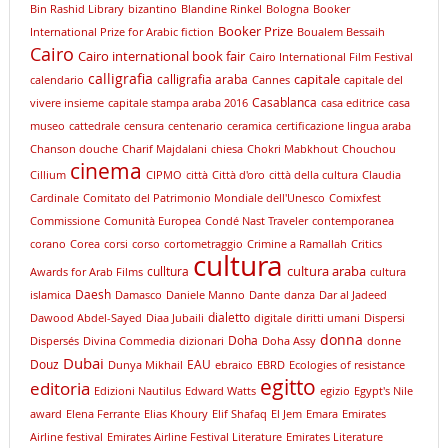
Bin Rashid Library
bizantino
Blandine Rinkel
Bologna
Booker
Booker Prize
International Prize for Arabic fiction
Boualem Bessaih
Cairo
Cairo international book fair
Cairo International Film Festival
calligrafia
capitale
calligrafia araba
calendario
Cannes
capitale del
Casablanca
vivere insieme
capitale stampa araba 2016
casa editrice
casa
museo
cattedrale
censura
centenario
ceramica
certificazione lingua araba
Chanson douche
Charif Majdalani
chiesa
Chokri Mabkhout
Chouchou
cinema
Cillium
CIPMO
città
Città d'oro
città della cultura
Claudia
Cardinale
Comitato del Patrimonio Mondiale dell'Unesco
Comixfest
Commissione
Comunità Europea
Condé Nast Traveler
contemporanea
corano
Corea
corsi
corso
cortometraggio
Crimine a Ramallah
Critics
cultura
cultura araba
culltura
Awards for Arab Films
cultura
Daesh
islamica
Damasco
Daniele Manno
Dante
danza
Dar al Jadeed
dialetto
Dawood Abdel-Sayed
Diaa Jubaili
digitale
diritti umani
Dispersi
donna
Doha
Dispersés
Divina Commedia
dizionari
Doha Assy
donne
Dubai
Douz
EAU
Dunya Mikhail
ebraico
EBRD
Ecologies of resistance
egitto
editoria
Edizioni Nautilus
Edward Watts
egizio
Egypt's Nile
award
Elena Ferrante
Elias Khoury
Elif Shafaq
El Jem
Emara
Emirates
Airline festival
Emirates Airline Festival Literature
Emirates Literature