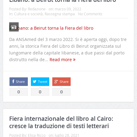
Posted By:
Redazione
on:
marzo 09, 2022
In:
Cultura e società
,
Rassegna stampa
No Comments
Da ANSAmed del 3 marzo 2022. Si è aperta oggi, dopo tre
anni, la storica Fiera del Libro di Beirut organizzata sul
lungomare della capitale libanese, a due passi dal porto
distrutto nella de...
Read more
Share
Tweet
Share
0
0
0
Fiera internazionale del libro al Cairo:
cresce la traduzione di testi letterari
Posted By:
Elisa Ricco
on:
luglio 28, 2021