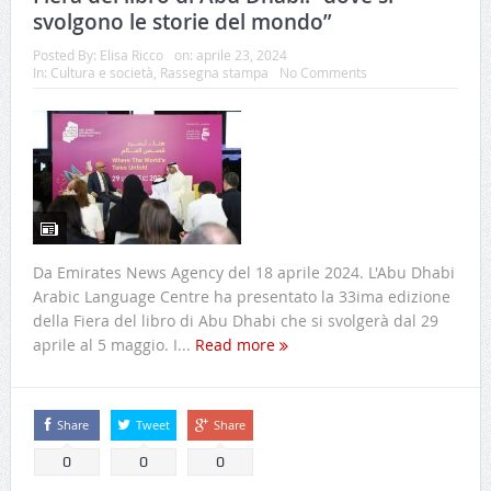
svolgono le storie del mondo”
Posted By:
Elisa Ricco
on:
aprile 23, 2024
In:
Cultura e società
,
Rassegna stampa
No Comments
Da Emirates News Agency del 18 aprile 2024. L'Abu Dhabi
Arabic Language Centre ha presentato la 33ima edizione
della Fiera del libro di Abu Dhabi che si svolgerà dal 29
aprile al 5 maggio. I...
Read more
Share
Tweet
Share
0
0
0