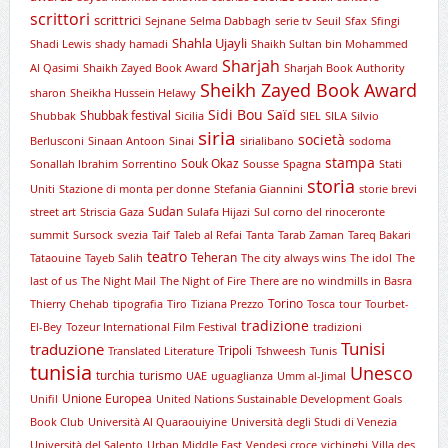
scrittori
scrittrici
Sejnane
Selma Dabbagh
serie tv
Seuil
Sfax
Sfingi
Shahla Ujayli
Shadi Lewis
shady hamadi
Shaikh Sultan bin Mohammed
Sharjah
Al Qasimi
Shaikh Zayed Book Award
Sharjah Book Authority
Sheikh Zayed Book Award
sharon
Sheikha Hussein Helawy
Sidi Bou Saïd
Shubbak festival
Shubbak
Sicilia
SIEL
SILA
Silvio
siria
società
Berlusconi
Sinaan Antoon
Sinai
sirialibano
sodoma
stampa
Souk Okaz
Sonallah Ibrahim
Sorrentino
Sousse
Spagna
Stati
storia
Uniti
Stazione di monta per donne
Stefania Giannini
storie brevi
Sudan
street art
Striscia Gaza
Sulafa Hijazi
Sul corno del rinoceronte
summit
Sursock
svezia
Taif
Taleb al Refai
Tanta
Tarab Zaman
Tareq Bakari
teatro
Teheran
Tataouine
Tayeb Salih
The city always wins
The idol
The
last of us
The Night Mail
The Night of Fire
There are no windmills in Basra
Torino
Thierry Chehab
tipografia
Tiro
Tiziana Prezzo
Tosca
tour
Tourbet-
tradizione
El-Bey
Tozeur International Film Festival
tradizioni
Tunisi
traduzione
Tripoli
Translated Literature
Tshweesh
Tunis
tunisia
Unesco
turchia
turismo
UAE
uguaglianza
Umm al-Jimal
Unione Europea
Unifil
United Nations Sustainable Development Goals
Book Club
Università Al Quaraouiyine
Università degli Studi di Venezia
Università del Salento
Urban Middle East
Vendesi croce
vichinghi
Villa des