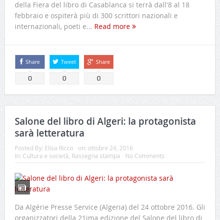
della Fiera del libro di Casablanca si terrà dall'8 al 18
febbraio e ospiterà più di 300 scrittori nazionali e
internazionali, poeti e...
Read more
Share
Tweet
Share
0
0
0
Salone del libro di Algeri: la protagonista
sarà letteratura
Posted By:
Elisa Ricco
on:
ottobre 24, 2016
In:
Cultura e società
,
Rassegna stampa
No Comments
Da Algérie Presse Service (Algeria) del 24 ottobre 2016. Gli
organizzatori della 21ima edizione del Salone del libro di