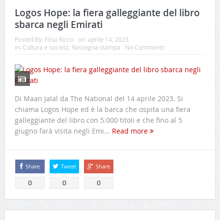
Logos Hope: la fiera galleggiante del libro
sbarca negli Emirati
Posted By:
Elisa Ricco
on:
aprile 14, 2023
In:
Cultura e società
,
Rassegna stampa
No Comments
Di Maan Jalal da The National del 14 aprile 2023. Si
chiama Logos Hope ed è la barca che ospita una fiera
galleggiante del libro con 5.000 titoli e che fino al 5
giugno farà visita negli Emi...
Read more
Share
Tweet
Share
0
0
0