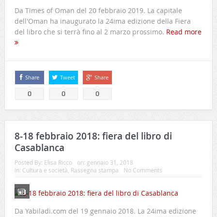
Da Times of Oman del 20 febbraio 2019. La capitale
dell'Oman ha inaugurato la 24ima edizione della Fiera
del libro che si terrà fino al 2 marzo prossimo.
Read more
Share
Tweet
Share
0
0
0
8-18 febbraio 2018: fiera del libro di
Casablanca
Posted By:
Elisa Ricco
on:
gennaio 31, 2018
In:
Cultura e società
,
Rassegna stampa
No Comments
Da Yabiladi.com del 19 gennaio 2018. La 24ima edizione