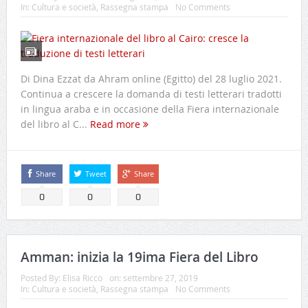
In:
Cultura e società
,
Rassegna stampa
No Comments
Di Dina Ezzat da Ahram online (Egitto) del 28 luglio 2021.
Continua a crescere la domanda di testi letterari tradotti
in lingua araba e in occasione della Fiera internazionale
del libro al C...
Read more
Share
Tweet
Share
0
0
0
Amman: inizia la 19ima Fiera del Libro
Posted By:
Elisa Ricco
on:
settembre 27, 2019
In:
Cultura e società
,
Rassegna stampa
No Comments