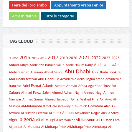
Fiere del libro arabo
Appuntamenti Araba Fenice
Altre iniziative
Tutte le categorie
TAG CLOUD
2021
2016
2017
2019
2022
2020
2023
2025
90imo
2016-2017
Abdellatif Laâbi
Abbad Yahya
Abdelaziz Baraka Sakin
AbdelHakim Rady
Abu Dhabi
Abdelouahab Aissaoui
Abdel Sellou
Abu Dhabi book fair
Abu Dhabi festival
Abu Dhabi TV
Accademia della lingua araba
accademia
Adel Esmat
Adonis
francese
Aeham Ahmad
Africa
Aga Khan Trust for
Culture
Ahmad Fawzi Saleh
Ahmed Adnan Najm
Ahmed Nagi
Ahmed
Nawwar
Ahmed Somai
Ahmed Taibaoui
Akher Wahed Fina
Akl Awit
Al-
Musiqa
al-Mutanabbi street
al-Qarawiyyin
al-Rajeh Hamidani
Alaa Al-
Aleppo
Aswani
Al Bustan Festival
ALECSO
Alexandre Najjar
Alexia Stresi
algeria
Algeri
Ali Al-Muqri
Ali Hassoun
Alice Walker
Ali Hussen Faraj
Al Jaddaf
Al Multaqa
Al Multaqa Prize
AlMultaqa Prize
Almutaqa
Al