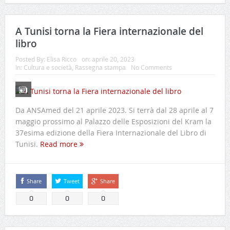
A Tunisi torna la Fiera internazionale del
libro
Posted By:
Elisa Ricco
on:
aprile 20, 2023
In:
Cultura e società
,
Rassegna stampa
No Comments
Da ANSAmed del 21 aprile 2023. Si terrà dal 28 aprile al 7
maggio prossimo al Palazzo delle Esposizioni del Kram la
37esima edizione della Fiera Internazionale del Libro di
Tunisi.
Read more
Share
Tweet
Share
0
0
0