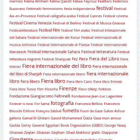
mernissi
Fatma Almheiri
Fatma Qandil
Fatwa
Fayrouz
Feathers
Federisco
festival
Busonero
Feltrinelli
femminismo
festa indipendenza
Festival
Aix-en-Provence
Festival calligrafia araba
Festival Cannes
Festival cinema
Festival Cinema Venezia
Festival di Berlino
Festival di Musica Gnaoua
Festival Film
Festivaletteratura
festival film arabo
Festival Interazionale
del Sahara
Festival internazionale dei Ksour
Festival internazionale di
musica sinfonica
Festival Internazionale di Poesia
Festival internazionale
Festival letteratura
Festival internazionale Sahara
Marrakech
Festival
Fiera del Libro
Fez
Fiera
letteratura migranti
Festival Sharquiat
Fiera
Fiera internazionale del libro
Fiera internazionale
Interan
fiera internazionale
del libro di Sharjah
Fiera internazionale libero
Fiera libro
libro
fiera libero
Fiera libro Cairo
Fiera libro Emirati
Firenze
Fiera libro Tunisi
film
filosofia
Fleur d'Alep
folklore
Fondazione Giangiacomo Feltrinelli
Fondazione Jean-Luc Lagardère
fotografia
Forever is now
For Sama
Francesca Bellino
Francesco
fumetto
Brioschi Editore
François Zabbal
Fuori da Gaza
Gaber Asfour
Gaza
galleria
Gamal El-Ghitani
Gassid Mohammed
Gaza mon amour
Gedda
Gehry
General Egyptian Book Organization (GEBO)
George Yaraq
Ghassan Zaqtan
Ghassan Zaqthan
Ghazi Makhoul
giallo
Giappone
Giordania