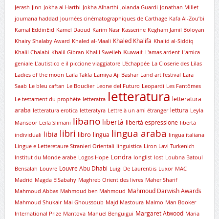
Jerash
Jinn
Jokha al Harthi
Jokha Alharthi
Jolanda Guardi
Jonathan Millet
joumana haddad
Journées cinématographiques de Carthage
Kafa Al-Zou’bi
Kamal EddinEid
Kamel Daoud
Karim Nasr
Kasserine
Kegham Jamil Boloyan
Khaled Khalifa
Khairy Shalaby Award
Khaled al-Maali
Khalid al-Siddiq
Kuwait
Khalil Chalabi
Khalil Gibran
Khalil Sweileh
L'amas ardent
L'amica
geniale
L'autistico e il piccione viaggiatore
L'échappée
La Closerie des Lilas
Ladies of the moon
Laila Takla
Lamiya Aji Bashar
Land art festival
Lara
Saab
Le bleu caftan
Le Bouclier
Leone del Futuro
Leopardi
Les Fantômes
letteratura
letteratura
Le testament du prophète
letteratra
araba
lettura
letteratura erotica
letteratyra
Lettre à un ami étranger
Leyla
libano
libertà
libertà espressione
Mansoor
Leïla Slimani
libertà
lingua araba
libri
libia
libro
lingua
individuali
lingua italiana
Lingue e Letteretaure Stranieri Orientali
linguistica
Liron Lavi Turkenich
Londra
lnstitut du Monde arabe
Logos Hope
longlist
lost
Loubna Batoul
Louvre Abu Dhabi
Bensalah
Louvre
Luigi De Laurentiis
Luxor
MAC
Madrid
Magda ElSabahy
Maghreb Orient des livres
Maher Sharif
Mahmoud Darwish Awards
Mahmoud Abbas
Mahmoud ben Mahmoud
Mahmoud Shukair
Mai Ghoussoub
Majd Mastoura
Malmo
Man Booker
Margaret Atwood
International Prize
Mantova
Manuel Benguigui
Maria