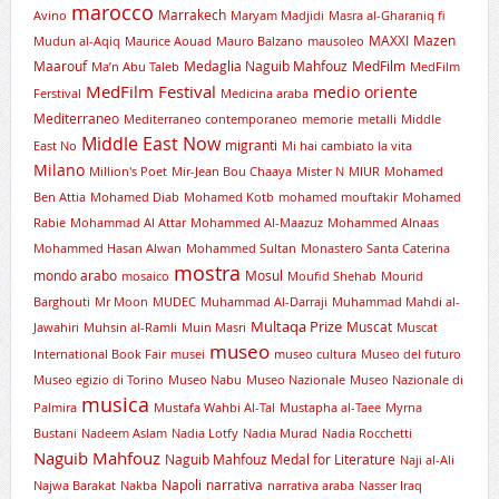
marocco
Marrakech
Avino
Maryam Madjidi
Masra al-Gharaniq fi
MAXXI
Mazen
Mudun al-Aqiq
Maurice Aouad
Mauro Balzano
mausoleo
Maarouf
Medaglia Naguib Mahfouz
MedFilm
Ma’n Abu Taleb
MedFilm
MedFilm Festival
medio oriente
Ferstival
Medicina araba
Mediterraneo
Mediterraneo contemporaneo
memorie
metalli
Middle
Middle East Now
migranti
East No
Mi hai cambiato la vita
Milano
Million's Poet
Mir-Jean Bou Chaaya
Mister N
MIUR
Mohamed
Ben Attia
Mohamed Diab
Mohamed Kotb
mohamed mouftakir
Mohamed
Rabie
Mohammad Al Attar
Mohammed Al-Maazuz
Mohammed Alnaas
Mohammed Hasan Alwan
Mohammed Sultan
Monastero Santa Caterina
mostra
mondo arabo
Mosul
mosaico
Moufid Shehab
Mourid
Barghouti
Mr Moon
MUDEC
Muhammad Al-Darraji
Muhammad Mahdi al-
Multaqa Prize
Muscat
Jawahiri
Muhsin al-Ramli
Muin Masri
Muscat
museo
International Book Fair
musei
museo cultura
Museo del futuro
Museo egizio di Torino
Museo Nabu
Museo Nazionale
Museo Nazionale di
musica
Palmira
Mustafa Wahbi Al-Tal
Mustapha al-Taee
Myrna
Bustani
Nadeem Aslam
Nadia Lotfy
Nadia Murad
Nadia Rocchetti
Naguib Mahfouz
Naguib Mahfouz Medal for Literature
Naji al-Ali
Napoli
narrativa
Najwa Barakat
Nakba
narrativa araba
Nasser Iraq