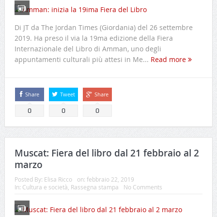
Di JT da The Jordan Times (Giordania) del 26 settembre
2019. Ha preso il via la 19ma edizione della Fiera
Internazionale del Libro di Amman, uno degli
appuntamenti culturali più attesi in Me...
Read more
Share
Tweet
Share
0
0
0
Muscat: Fiera del libro dal 21 febbraio al 2
marzo
Posted By:
Elisa Ricco
on:
febbraio 22, 2019
In:
Cultura e società
,
Rassegna stampa
No Comments