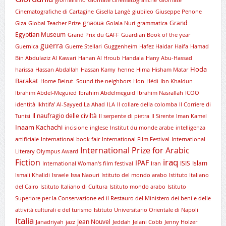
giornalismo
Giornate cinematografiche
Giornate
Cinematografiche di Cartagine
Gisella Langè
giubileo
Giuseppe Penone
gnaoua
Grand
Giza
Global Teacher Prize
Golala Nuri
grammatica
Egyptian Museum
Grand Prix du GAFF
Guardian Book of the year
guerra
Guernica
Guerre Stellari
Guggenheim
Hafez Haidar
Haifa
Hamad
Bin Abdulaziz Al Kawari
Hanan Al Hroub
Handala
Hany Abu-Hassad
Hoda
harissa
Hassan Abdallah
Hassan Kamy
henne
Hima
Hisham Matar
Barakat
Home Beirut. Sound the neighbors
Hon
Hédi
Ibn Khaldun
Ibrahim Abdel-Meguied
Ibrahim Abdelmeguid
Ibrahim Nasrallah
ICOO
identità
Ikhtifa’ Al-Sayyed La Ahad
ILA
Il collare della colomba
Il Corriere di
Il naufragio delle civiltà
Tunisi
Il serpente di pietra
Il Sirente
Iman Kamel
Inaam Kachachi
incisione
inglese
Institut du monde arabe
intelligenza
artificiale
International book fair
International Film Festival
International
International Prize for Arabic
Literary Olympus Award
iraq
Fiction
IPAF
ISIS
Islam
International Woman's film festival
Iran
Ismali Khalidi
Israele
Issa Naouri
Istituto del mondo arabo
Istituto Italiano
del Cairo
Istituto Italiano di Cultura
Istituto mondo arabo
Istituto
Superiore per la Conservazione ed il Restauro del Ministero dei beni e delle
attività culturali e del turismo
Istituto Universitario Orientale di Napoli
Italia
Jean Nouvel
Janadriyah
jazz
Jeddah
Jelani Cobb
Jenny Holzer