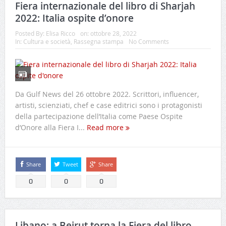
Fiera internazionale del libro di Sharjah
2022: Italia ospite d’onore
Posted By:
Elisa Ricco
on:
ottobre 28, 2022
In:
Cultura e società
,
Rassegna stampa
No Comments
Da Gulf News del 26 ottobre 2022. Scrittori, influencer,
artisti, scienziati, chef e case editrici sono i protagonisti
della partecipazione dell’Italia come Paese Ospite
d’Onore alla Fiera I...
Read more
Share
Tweet
Share
0
0
0
Libano: a Beirut torna la Fiera del libro