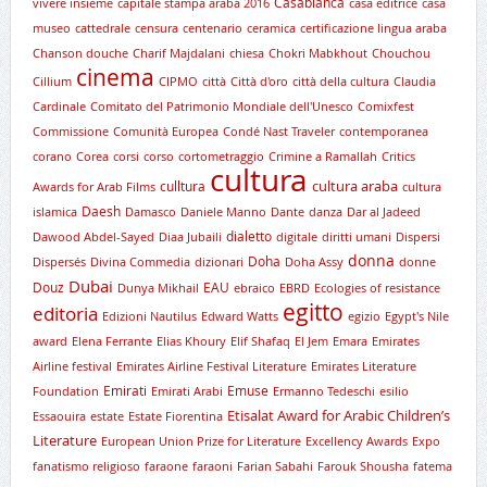
Casablanca
vivere insieme
capitale stampa araba 2016
casa editrice
casa
museo
cattedrale
censura
centenario
ceramica
certificazione lingua araba
Chanson douche
Charif Majdalani
chiesa
Chokri Mabkhout
Chouchou
cinema
Cillium
CIPMO
città
Città d'oro
città della cultura
Claudia
Cardinale
Comitato del Patrimonio Mondiale dell'Unesco
Comixfest
Commissione
Comunità Europea
Condé Nast Traveler
contemporanea
corano
Corea
corsi
corso
cortometraggio
Crimine a Ramallah
Critics
cultura
cultura araba
culltura
Awards for Arab Films
cultura
Daesh
islamica
Damasco
Daniele Manno
Dante
danza
Dar al Jadeed
dialetto
Dawood Abdel-Sayed
Diaa Jubaili
digitale
diritti umani
Dispersi
donna
Doha
Dispersés
Divina Commedia
dizionari
Doha Assy
donne
Dubai
Douz
EAU
Dunya Mikhail
ebraico
EBRD
Ecologies of resistance
egitto
editoria
Edizioni Nautilus
Edward Watts
egizio
Egypt's Nile
award
Elena Ferrante
Elias Khoury
Elif Shafaq
El Jem
Emara
Emirates
Airline festival
Emirates Airline Festival Literature
Emirates Literature
Emirati
Emuse
Foundation
Emirati Arabi
Ermanno Tedeschi
esilio
Etisalat Award for Arabic Children’s
Essaouira
estate
Estate Fiorentina
Literature
European Union Prize for Literature
Excellency Awards
Expo
fanatismo religioso
faraone
faraoni
Farian Sabahi
Farouk Shousha
fatema