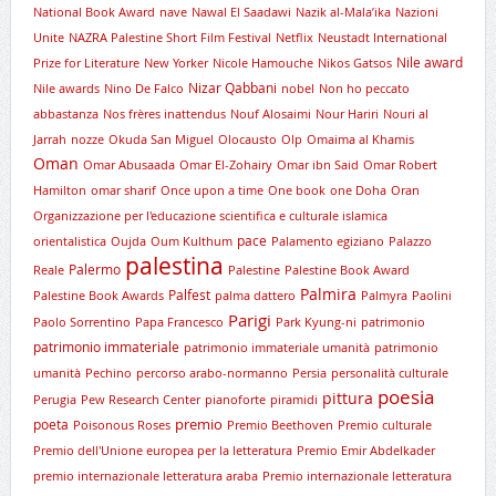
National Book Award
nave
Nawal El Saadawi
Nazik al-Mala’ika
Nazioni
Unite
NAZRA Palestine Short Film Festival
Netflix
Neustadt International
Nile award
Prize for Literature
New Yorker
Nicole Hamouche
Nikos Gatsos
Nizar Qabbani
Nile awards
Nino De Falco
nobel
Non ho peccato
abbastanza
Nos frères inattendus
Nouf Alosaimi
Nour Hariri
Nouri al
Jarrah
nozze
Okuda San Miguel
Olocausto
Olp
Omaima al Khamis
Oman
Omar Abusaada
Omar El-Zohairy
Omar ibn Said
Omar Robert
Hamilton
omar sharif
Once upon a time
One book
one Doha
Oran
Organizzazione per l'educazione scientifica e culturale islamica
pace
orientalistica
Oujda
Oum Kulthum
Palamento egiziano
Palazzo
palestina
Palermo
Reale
Palestine
Palestine Book Award
Palmira
Palfest
Palestine Book Awards
palma dattero
Palmyra
Paolini
Parigi
Paolo Sorrentino
Papa Francesco
Park Kyung-ni
patrimonio
patrimonio immateriale
patrimonio immateriale umanità
patrimonio
umanità
Pechino
percorso arabo-normanno
Persia
personalità culturale
poesia
pittura
Perugia
Pew Research Center
pianoforte
piramidi
premio
poeta
Poisonous Roses
Premio Beethoven
Premio culturale
Premio dell'Unione europea per la letteratura
Premio Emir Abdelkader
premio internazionale letteratura araba
Premio internazionale letteratura