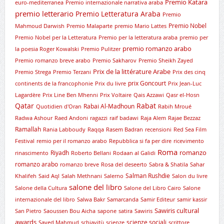
Premio Katara
euro-mediterranea
Premio internazionale narrativa araba
premio letterario
Premio Letteratura Araba
Premio
Premio Nobel
Mahmoud Darwish
Premio Malaparte
premio Mario Lattes
Premio Nobel per la Letteratura
Premio per la letteratura araba
premio per
premio romanzo arabo
la poesia Roger Kowalski
Premio Pulitzer
Premio romanzo breve arabo
Premio Sakharov
Premio Sheikh Zayed
Prix de la littérature Arabe
Premio Strega
Premio Terzani
Prix des cinq
prix Goncourt
continents de la francophonie
Prix du livre
Prix Jean-Luc
Lagardère
Prix Line Ben Mhenni
Prix Voltaire
Qais Azzawi
Qasr el-Hosn
Qatar
Rabat
Rabai Al-Madhoun
Quotidien d'Oran
Rabih Mroué
Radwa Ashour
Raed Andoni
ragazzi
raif badawi
Raja Alem
Rajae Bezzaz
Ramallah
Rania Labboudy
Raqqa
Rasem Badran
recensioni
Red Sea Film
Festival
remio per il romanzo arabo
Repubblica si fa per dire
ricevimento
Roma
romanzo
Riyadh
rinascimento
Roberto Bellani
Rodaan al Galidi
romanzo arabo
romanzo breve
Rosa del deseerto
Sabra & Shatila
Sahar
Salman Rushdie
Khalifeh
Said Aql
Salah Methnani
Salerno
Salon du livre
salone del libro
Salone della Cultura
Salone del Libro Cairo
Salone
internazionale del libro
Salwa Bakr
Samarcanda
Samir Editeur
samir kassir
Sawiris cultural
San Pietro
Saoussen Bou Aicha
sapone
satira
Sawiris
awards
scienze sociali
Sayed Mahmud
schiavitù
scienze
scrittore