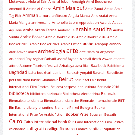
Mutawassit
Alula
al Zain
Amal al-Juburi
Amazigh
Amel Bouchareb
Amin Maalouf
Amenofi II
Amine Al Ghozzi
Amin Zaoui
Amira
Amir
Amman
amore
Tag Elsir
anfiteatro
Angela Manca
Anis Arafai
Anna
Antonella Leoni
Maria Mangia
anniversario
Appreciation Awards
Aqaba
arabia saudita
Araba
Araba Fenice
Aquileia
Arabesque
Arabia
Arabic Booker
Sudita
Arabic Booker 2015
Arabic Booker 2016
Arabic
arabo
Booker 2019
Arabic Booker 2021
Arabic Fiction
Arabpop
arancio
arte
archeologia
Arar
Aravrit
arazzi
arte islamica
Artgasme
Arundhati Roy
Asghar Farhadi
ashraf fayadh
A small death
Aswan
atlante
Baalbeck
attore
Autumn Tourism Festival
Azbakeya
azza filali
Babiblonia
Baghdad
baha boukhari
bambini
Barakah yoqabil Barakah
Barzellette
Beirut
per i miliziani
Bassel Ghandour
Beirut Art Fair
Beirut
International Film Festival
Bellezza sospesa
beni cultura
Berlinale 2016
biblioteca
Biennale
biblioteca nazionale
Bibliotheca Alexandrina
Biennale arte islamica
Biennale arti islamiche
Biennale internazionale
BIFF
Bin Rashid Library
bizantino
Blandine Rinkel
Bologna
Booker
Booker Prize
International Prize for Arabic fiction
Boualem Bessaih
Cairo
Cairo international book fair
Cairo International Film Festival
calligrafia
capitale
calligrafia araba
calendario
Cannes
capitale del