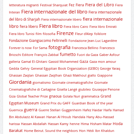
Fiera del Libro
Fez
Fiera
letteratura migranti
Festival Sharquiat
Fiera
Fiera internazionale del libro
Fiera internazionale
Interan
fiera internazionale
del libro di Sharjah
Fiera internazionale libero
Fiera libro
libro
fiera libero
Fiera libro Cairo
Fiera libro Emirati
Firenze
Fiera libro Tunisi
film
filosofia
Fleur d'Alep
folklore
Fondazione Giangiacomo Feltrinelli
Fondazione Jean-Luc Lagardère
fotografia
Forever is now
For Sama
Francesca Bellino
Francesco
fumetto
Brioschi Editore
François Zabbal
Fuori da Gaza
Gaber Asfour
Gaza
galleria
Gamal El-Ghitani
Gassid Mohammed
Gaza mon amour
Gedda
Gehry
General Egyptian Book Organization (GEBO)
George Yaraq
Ghassan Zaqtan
Ghassan Zaqthan
Ghazi Makhoul
giallo
Giappone
Giordania
giornalismo
Giornate cinematografiche
Giornate
Cinematografiche di Cartagine
Gisella Langè
giubileo
Giuseppe Penone
gnaoua
Grand
Giza
Global Teacher Prize
Golala Nuri
grammatica
Egyptian Museum
Grand Prix du GAFF
Guardian Book of the year
guerra
Guernica
Guerre Stellari
Guggenheim
Hafez Haidar
Haifa
Hamad
Bin Abdulaziz Al Kawari
Hanan Al Hroub
Handala
Hany Abu-Hassad
Hoda
harissa
Hassan Abdallah
Hassan Kamy
henne
Hima
Hisham Matar
Barakat
Home Beirut. Sound the neighbors
Hon
Hédi
Ibn Khaldun