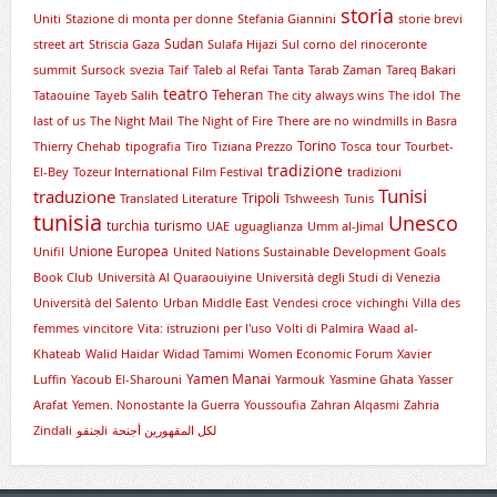
storia
Uniti
Stazione di monta per donne
Stefania Giannini
storie brevi
Sudan
street art
Striscia Gaza
Sulafa Hijazi
Sul corno del rinoceronte
summit
Sursock
svezia
Taif
Taleb al Refai
Tanta
Tarab Zaman
Tareq Bakari
teatro
Teheran
Tataouine
Tayeb Salih
The city always wins
The idol
The
last of us
The Night Mail
The Night of Fire
There are no windmills in Basra
Torino
Thierry Chehab
tipografia
Tiro
Tiziana Prezzo
Tosca
tour
Tourbet-
tradizione
El-Bey
Tozeur International Film Festival
tradizioni
Tunisi
traduzione
Tripoli
Translated Literature
Tshweesh
Tunis
tunisia
Unesco
turchia
turismo
UAE
uguaglianza
Umm al-Jimal
Unione Europea
Unifil
United Nations Sustainable Development Goals
Book Club
Università Al Quaraouiyine
Università degli Studi di Venezia
Università del Salento
Urban Middle East
Vendesi croce
vichinghi
Villa des
femmes
vincitore
Vita: istruzioni per l'uso
Volti di Palmira
Waad al-
Khateab
Walid Haidar
Widad Tamimi
Women Economic Forum
Xavier
Yamen Manai
Luffin
Yacoub El-Sharouni
Yarmouk
Yasmine Ghata
Yasser
Arafat
Yemen. Nonostante la Guerra
Youssoufia
Zahran Alqasmi
Zahria
Zindali
لجنقوi
لكل المقهورين أجنحة