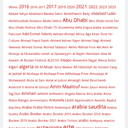
2021
2016
2017
2019
2022
2020
2023
2025
90imo
2016-2017
Abdellatif Laâbi
Abbad Yahya
Abdelaziz Baraka Sakin
AbdelHakim Rady
Abu Dhabi
Abdelouahab Aissaoui
Abdel Sellou
Abu Dhabi book fair
Abu Dhabi festival
Abu Dhabi TV
Accademia della lingua araba
accademia
Adel Esmat
Adonis
francese
Aeham Ahmad
Africa
Aga Khan Trust for
Culture
Ahmad Fawzi Saleh
Ahmed Adnan Najm
Ahmed Nagi
Ahmed
Nawwar
Ahmed Somai
Ahmed Taibaoui
Akher Wahed Fina
Akl Awit
Al-
Musiqa
al-Mutanabbi street
al-Qarawiyyin
al-Rajeh Hamidani
Alaa Al-
Aleppo
Aswani
Al Bustan Festival
ALECSO
Alexandre Najjar
Alexia Stresi
algeria
Algeri
Ali Al-Muqri
Ali Hassoun
Alice Walker
Ali Hussen Faraj
Al Jaddaf
Al Multaqa
Al Multaqa Prize
AlMultaqa Prize
Almutaqa
Al
Mutawassit
Alula
al Zain
Amal al-Juburi
Amazigh
Amel Bouchareb
Amin Maalouf
Amenofi II
Amine Al Ghozzi
Amin Zaoui
Amira
Amir
Amman
amore
Tag Elsir
anfiteatro
Angela Manca
Anis Arafai
Anna
Antonella Leoni
Maria Mangia
anniversario
Appreciation Awards
Aqaba
arabia saudita
Araba
Araba Fenice
Aquileia
Arabesque
Arabia
Arabic Booker
Sudita
Arabic Booker 2015
Arabic Booker 2016
Arabic
arabo
Booker 2019
Arabic Booker 2021
Arabic Fiction
Arabpop
arancio
arte
archeologia
Arar
Aravrit
arazzi
arte islamica
Artgasme