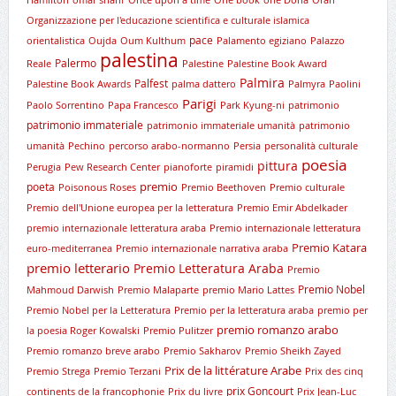
Organizzazione per l'educazione scientifica e culturale islamica
pace
orientalistica
Oujda
Oum Kulthum
Palamento egiziano
Palazzo
palestina
Palermo
Reale
Palestine
Palestine Book Award
Palmira
Palfest
Palestine Book Awards
palma dattero
Palmyra
Paolini
Parigi
Paolo Sorrentino
Papa Francesco
Park Kyung-ni
patrimonio
patrimonio immateriale
patrimonio immateriale umanità
patrimonio
umanità
Pechino
percorso arabo-normanno
Persia
personalità culturale
poesia
pittura
Perugia
Pew Research Center
pianoforte
piramidi
premio
poeta
Poisonous Roses
Premio Beethoven
Premio culturale
Premio dell'Unione europea per la letteratura
Premio Emir Abdelkader
premio internazionale letteratura araba
Premio internazionale letteratura
Premio Katara
euro-mediterranea
Premio internazionale narrativa araba
premio letterario
Premio Letteratura Araba
Premio
Premio Nobel
Mahmoud Darwish
Premio Malaparte
premio Mario Lattes
Premio Nobel per la Letteratura
Premio per la letteratura araba
premio per
premio romanzo arabo
la poesia Roger Kowalski
Premio Pulitzer
Premio romanzo breve arabo
Premio Sakharov
Premio Sheikh Zayed
Prix de la littérature Arabe
Premio Strega
Premio Terzani
Prix des cinq
prix Goncourt
continents de la francophonie
Prix du livre
Prix Jean-Luc