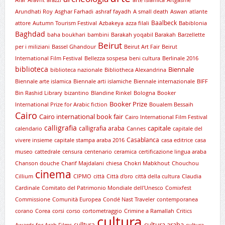
Arundhati Roy
Asghar Farhadi
ashraf fayadh
A small death
Aswan
atlante
Baalbeck
attore
Autumn Tourism Festival
Azbakeya
azza filali
Babiblonia
Baghdad
baha boukhari
bambini
Barakah yoqabil Barakah
Barzellette
Beirut
per i miliziani
Bassel Ghandour
Beirut Art Fair
Beirut
International Film Festival
Bellezza sospesa
beni cultura
Berlinale 2016
biblioteca
Biennale
biblioteca nazionale
Bibliotheca Alexandrina
Biennale arte islamica
Biennale arti islamiche
Biennale internazionale
BIFF
Bin Rashid Library
bizantino
Blandine Rinkel
Bologna
Booker
Booker Prize
International Prize for Arabic fiction
Boualem Bessaih
Cairo
Cairo international book fair
Cairo International Film Festival
calligrafia
capitale
calligrafia araba
calendario
Cannes
capitale del
Casablanca
vivere insieme
capitale stampa araba 2016
casa editrice
casa
museo
cattedrale
censura
centenario
ceramica
certificazione lingua araba
Chanson douche
Charif Majdalani
chiesa
Chokri Mabkhout
Chouchou
cinema
Cillium
CIPMO
città
Città d'oro
città della cultura
Claudia
Cardinale
Comitato del Patrimonio Mondiale dell'Unesco
Comixfest
Commissione
Comunità Europea
Condé Nast Traveler
contemporanea
corano
Corea
corsi
corso
cortometraggio
Crimine a Ramallah
Critics
cultura
cultura araba
culltura
Awards for Arab Films
cultura