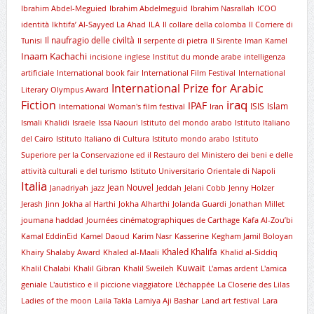
Ibrahim Abdel-Meguied
Ibrahim Abdelmeguid
Ibrahim Nasrallah
ICOO
identità
Ikhtifa’ Al-Sayyed La Ahad
ILA
Il collare della colomba
Il Corriere di
Il naufragio delle civiltà
Tunisi
Il serpente di pietra
Il Sirente
Iman Kamel
Inaam Kachachi
incisione
inglese
Institut du monde arabe
intelligenza
artificiale
International book fair
International Film Festival
International
International Prize for Arabic
Literary Olympus Award
iraq
Fiction
IPAF
ISIS
Islam
International Woman's film festival
Iran
Ismali Khalidi
Israele
Issa Naouri
Istituto del mondo arabo
Istituto Italiano
del Cairo
Istituto Italiano di Cultura
Istituto mondo arabo
Istituto
Superiore per la Conservazione ed il Restauro del Ministero dei beni e delle
attività culturali e del turismo
Istituto Universitario Orientale di Napoli
Italia
Jean Nouvel
Janadriyah
jazz
Jeddah
Jelani Cobb
Jenny Holzer
Jerash
Jinn
Jokha al Harthi
Jokha Alharthi
Jolanda Guardi
Jonathan Millet
joumana haddad
Journées cinématographiques de Carthage
Kafa Al-Zou’bi
Kamal EddinEid
Kamel Daoud
Karim Nasr
Kasserine
Kegham Jamil Boloyan
Khaled Khalifa
Khairy Shalaby Award
Khaled al-Maali
Khalid al-Siddiq
Kuwait
Khalil Chalabi
Khalil Gibran
Khalil Sweileh
L'amas ardent
L'amica
geniale
L'autistico e il piccione viaggiatore
L'échappée
La Closerie des Lilas
Ladies of the moon
Laila Takla
Lamiya Aji Bashar
Land art festival
Lara