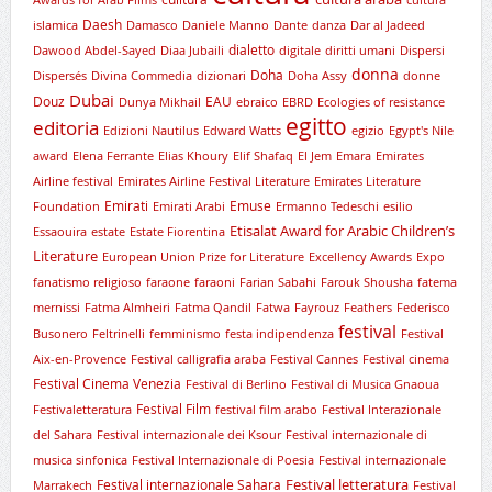
Daesh
islamica
Damasco
Daniele Manno
Dante
danza
Dar al Jadeed
dialetto
Dawood Abdel-Sayed
Diaa Jubaili
digitale
diritti umani
Dispersi
donna
Doha
Dispersés
Divina Commedia
dizionari
Doha Assy
donne
Dubai
Douz
EAU
Dunya Mikhail
ebraico
EBRD
Ecologies of resistance
egitto
editoria
Edizioni Nautilus
Edward Watts
egizio
Egypt's Nile
award
Elena Ferrante
Elias Khoury
Elif Shafaq
El Jem
Emara
Emirates
Airline festival
Emirates Airline Festival Literature
Emirates Literature
Emirati
Emuse
Foundation
Emirati Arabi
Ermanno Tedeschi
esilio
Etisalat Award for Arabic Children’s
Essaouira
estate
Estate Fiorentina
Literature
European Union Prize for Literature
Excellency Awards
Expo
fanatismo religioso
faraone
faraoni
Farian Sabahi
Farouk Shousha
fatema
mernissi
Fatma Almheiri
Fatma Qandil
Fatwa
Fayrouz
Feathers
Federisco
festival
Busonero
Feltrinelli
femminismo
festa indipendenza
Festival
Aix-en-Provence
Festival calligrafia araba
Festival Cannes
Festival cinema
Festival Cinema Venezia
Festival di Berlino
Festival di Musica Gnaoua
Festival Film
Festivaletteratura
festival film arabo
Festival Interazionale
del Sahara
Festival internazionale dei Ksour
Festival internazionale di
musica sinfonica
Festival Internazionale di Poesia
Festival internazionale
Festival letteratura
Festival internazionale Sahara
Marrakech
Festival