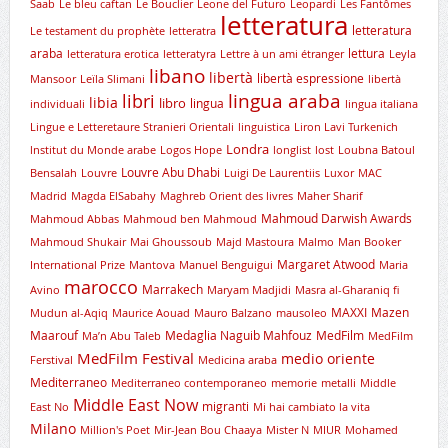
Saab
Le bleu caftan
Le Bouclier
Leone del Futuro
Leopardi
Les Fantômes
letteratura
letteratura
Le testament du prophète
letteratra
araba
lettura
letteratura erotica
letteratyra
Lettre à un ami étranger
Leyla
libano
libertà
libertà espressione
Mansoor
Leïla Slimani
libertà
lingua araba
libri
libia
libro
lingua
individuali
lingua italiana
Lingue e Letteretaure Stranieri Orientali
linguistica
Liron Lavi Turkenich
Londra
lnstitut du Monde arabe
Logos Hope
longlist
lost
Loubna Batoul
Louvre Abu Dhabi
Bensalah
Louvre
Luigi De Laurentiis
Luxor
MAC
Madrid
Magda ElSabahy
Maghreb Orient des livres
Maher Sharif
Mahmoud Darwish Awards
Mahmoud Abbas
Mahmoud ben Mahmoud
Mahmoud Shukair
Mai Ghoussoub
Majd Mastoura
Malmo
Man Booker
Margaret Atwood
International Prize
Mantova
Manuel Benguigui
Maria
marocco
Marrakech
Avino
Maryam Madjidi
Masra al-Gharaniq fi
MAXXI
Mazen
Mudun al-Aqiq
Maurice Aouad
Mauro Balzano
mausoleo
Maarouf
Medaglia Naguib Mahfouz
MedFilm
Ma’n Abu Taleb
MedFilm
MedFilm Festival
medio oriente
Ferstival
Medicina araba
Mediterraneo
Mediterraneo contemporaneo
memorie
metalli
Middle
Middle East Now
migranti
East No
Mi hai cambiato la vita
Milano
Million's Poet
Mir-Jean Bou Chaaya
Mister N
MIUR
Mohamed