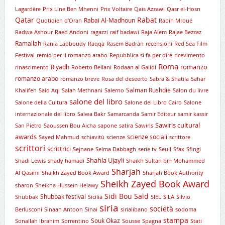
Lagardère
Prix Line Ben Mhenni
Prix Voltaire
Qais Azzawi
Qasr el-Hosn
Qatar
Rabat
Rabai Al-Madhoun
Quotidien d'Oran
Rabih Mroué
Radwa Ashour
Raed Andoni
ragazzi
raif badawi
Raja Alem
Rajae Bezzaz
Ramallah
Rania Labboudy
Raqqa
Rasem Badran
recensioni
Red Sea Film
Festival
remio per il romanzo arabo
Repubblica si fa per dire
ricevimento
Roma
romanzo
Riyadh
rinascimento
Roberto Bellani
Rodaan al Galidi
romanzo arabo
romanzo breve
Rosa del deseerto
Sabra & Shatila
Sahar
Salman Rushdie
Khalifeh
Said Aql
Salah Methnani
Salerno
Salon du livre
salone del libro
Salone della Cultura
Salone del Libro Cairo
Salone
internazionale del libro
Salwa Bakr
Samarcanda
Samir Editeur
samir kassir
Sawiris cultural
San Pietro
Saoussen Bou Aicha
sapone
satira
Sawiris
awards
scienze sociali
Sayed Mahmud
schiavitù
scienze
scrittore
scrittori
scrittrici
Sejnane
Selma Dabbagh
serie tv
Seuil
Sfax
Sfingi
Shahla Ujayli
Shadi Lewis
shady hamadi
Shaikh Sultan bin Mohammed
Sharjah
Al Qasimi
Shaikh Zayed Book Award
Sharjah Book Authority
Sheikh Zayed Book Award
sharon
Sheikha Hussein Helawy
Sidi Bou Saïd
Shubbak festival
Shubbak
Sicilia
SIEL
SILA
Silvio
siria
società
Berlusconi
Sinaan Antoon
Sinai
sirialibano
sodoma
stampa
Souk Okaz
Sonallah Ibrahim
Sorrentino
Sousse
Spagna
Stati