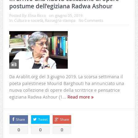
postume dell’egiziana Radwa Ashour
Posted By:
Elisa Ricco
on:
giugno 05, 2019
In:
Cultura e società
,
Rassegna stampa
No Comments
Da Arablit.org del 3 giugno 2019. La scorsa settimana il
poeta palestinese Mourid Barghouti ha annunciato una
nuova collezione di opere della scrittrice e pensatrice
egiziana Radwa Ashour (1...
Read more
Share
Tweet
Share
0
0
0