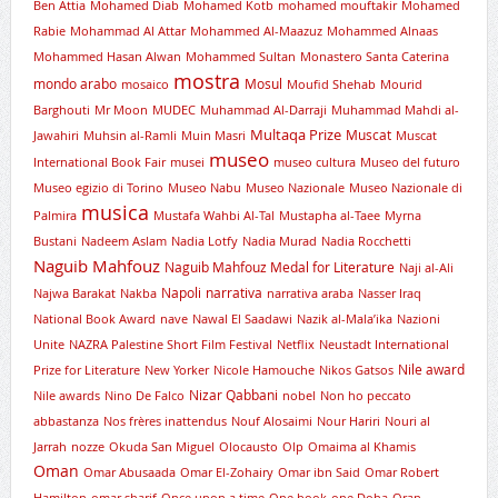
Ben Attia
Mohamed Diab
Mohamed Kotb
mohamed mouftakir
Mohamed
Rabie
Mohammad Al Attar
Mohammed Al-Maazuz
Mohammed Alnaas
Mohammed Hasan Alwan
Mohammed Sultan
Monastero Santa Caterina
mostra
mondo arabo
Mosul
mosaico
Moufid Shehab
Mourid
Barghouti
Mr Moon
MUDEC
Muhammad Al-Darraji
Muhammad Mahdi al-
Multaqa Prize
Muscat
Jawahiri
Muhsin al-Ramli
Muin Masri
Muscat
museo
International Book Fair
musei
museo cultura
Museo del futuro
Museo egizio di Torino
Museo Nabu
Museo Nazionale
Museo Nazionale di
musica
Palmira
Mustafa Wahbi Al-Tal
Mustapha al-Taee
Myrna
Bustani
Nadeem Aslam
Nadia Lotfy
Nadia Murad
Nadia Rocchetti
Naguib Mahfouz
Naguib Mahfouz Medal for Literature
Naji al-Ali
Napoli
narrativa
Najwa Barakat
Nakba
narrativa araba
Nasser Iraq
National Book Award
nave
Nawal El Saadawi
Nazik al-Mala’ika
Nazioni
Unite
NAZRA Palestine Short Film Festival
Netflix
Neustadt International
Nile award
Prize for Literature
New Yorker
Nicole Hamouche
Nikos Gatsos
Nizar Qabbani
Nile awards
Nino De Falco
nobel
Non ho peccato
abbastanza
Nos frères inattendus
Nouf Alosaimi
Nour Hariri
Nouri al
Jarrah
nozze
Okuda San Miguel
Olocausto
Olp
Omaima al Khamis
Oman
Omar Abusaada
Omar El-Zohairy
Omar ibn Said
Omar Robert
Hamilton
omar sharif
Once upon a time
One book
one Doha
Oran