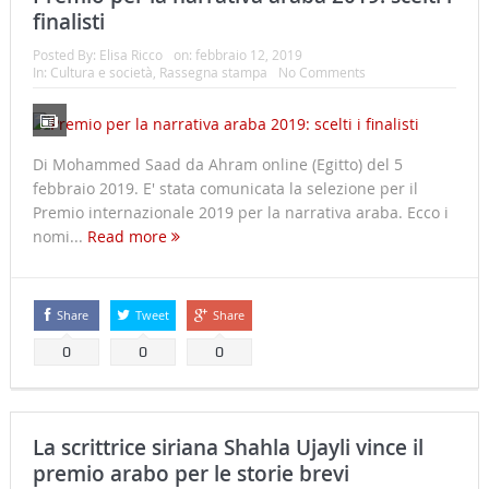
finalisti
Posted By:
Elisa Ricco
on:
febbraio 12, 2019
In:
Cultura e società
,
Rassegna stampa
No Comments
Di Mohammed Saad da Ahram online (Egitto) del 5
febbraio 2019. E' stata comunicata la selezione per il
Premio internazionale 2019 per la narrativa araba. Ecco i
nomi...
Read more
Share
Tweet
Share
0
0
0
La scrittrice siriana Shahla Ujayli vince il
premio arabo per le storie brevi