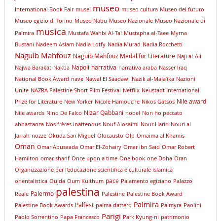
museo
International Book Fair
musei
museo cultura
Museo del futuro
Museo egizio di Torino
Museo Nabu
Museo Nazionale
Museo Nazionale di
musica
Palmira
Mustafa Wahbi Al-Tal
Mustapha al-Taee
Myrna
Bustani
Nadeem Aslam
Nadia Lotfy
Nadia Murad
Nadia Rocchetti
Naguib Mahfouz
Naguib Mahfouz Medal for Literature
Naji al-Ali
Napoli
narrativa
Najwa Barakat
Nakba
narrativa araba
Nasser Iraq
National Book Award
nave
Nawal El Saadawi
Nazik al-Mala’ika
Nazioni
Unite
NAZRA Palestine Short Film Festival
Netflix
Neustadt International
Nile award
Prize for Literature
New Yorker
Nicole Hamouche
Nikos Gatsos
Nizar Qabbani
Nile awards
Nino De Falco
nobel
Non ho peccato
abbastanza
Nos frères inattendus
Nouf Alosaimi
Nour Hariri
Nouri al
Jarrah
nozze
Okuda San Miguel
Olocausto
Olp
Omaima al Khamis
Oman
Omar Abusaada
Omar El-Zohairy
Omar ibn Said
Omar Robert
Hamilton
omar sharif
Once upon a time
One book
one Doha
Oran
Organizzazione per l'educazione scientifica e culturale islamica
pace
orientalistica
Oujda
Oum Kulthum
Palamento egiziano
Palazzo
palestina
Palermo
Reale
Palestine
Palestine Book Award
Palmira
Palfest
Palestine Book Awards
palma dattero
Palmyra
Paolini
Parigi
Paolo Sorrentino
Papa Francesco
Park Kyung-ni
patrimonio