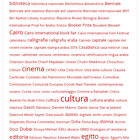
biblioteca
Biennale
biblioteca nazionale
Bibliotheca Alexandrina
Biennale arte islamica
Biennale arti islamiche
Biennale internazionale
BIFF
Bin Rashid Library
bizantino
Blandine Rinkel
Bologna
Booker
Booker Prize
International Prize for Arabic fiction
Boualem Bessaih
Cairo
Cairo international book fair
Cairo International Film Festival
calligrafia
capitale
calligrafia araba
calendario
Cannes
capitale del
Casablanca
vivere insieme
capitale stampa araba 2016
casa editrice
casa
museo
cattedrale
censura
centenario
ceramica
certificazione lingua araba
Chanson douche
Charif Majdalani
chiesa
Chokri Mabkhout
Chouchou
cinema
Cillium
CIPMO
città
Città d'oro
città della cultura
Claudia
Cardinale
Comitato del Patrimonio Mondiale dell'Unesco
Comixfest
Commissione
Comunità Europea
Condé Nast Traveler
contemporanea
corano
Corea
corsi
corso
cortometraggio
Crimine a Ramallah
Critics
cultura
cultura araba
culltura
Awards for Arab Films
cultura
Daesh
islamica
Damasco
Daniele Manno
Dante
danza
Dar al Jadeed
dialetto
Dawood Abdel-Sayed
Diaa Jubaili
digitale
diritti umani
Dispersi
donna
Doha
Dispersés
Divina Commedia
dizionari
Doha Assy
donne
Dubai
Douz
EAU
Dunya Mikhail
ebraico
EBRD
Ecologies of resistance
egitto
editoria
Edizioni Nautilus
Edward Watts
egizio
Egypt's Nile