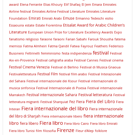
award
Elena Ferrante
Elias Khoury
Elif Shafaq
El Jem
Emara
Emirates
Airline festival
Emirates Airline Festival Literature
Emirates Literature
Emirati
Emuse
Foundation
Emirati Arabi
Ermanno Tedeschi
esilio
Etisalat Award for Arabic Children’s
Essaouira
estate
Estate Fiorentina
Literature
European Union Prize for Literature
Excellency Awards
Expo
fanatismo religioso
faraone
faraoni
Farian Sabahi
Farouk Shousha
fatema
mernissi
Fatma Almheiri
Fatma Qandil
Fatwa
Fayrouz
Feathers
Federisco
festival
Busonero
Feltrinelli
femminismo
festa indipendenza
Festival
Aix-en-Provence
Festival calligrafia araba
Festival Cannes
Festival cinema
Festival Cinema Venezia
Festival di Berlino
Festival di Musica Gnaoua
Festival Film
Festivaletteratura
festival film arabo
Festival Interazionale
del Sahara
Festival internazionale dei Ksour
Festival internazionale di
musica sinfonica
Festival Internazionale di Poesia
Festival internazionale
Festival letteratura
Festival internazionale Sahara
Marrakech
Festival
Fiera del Libro
Fez
Fiera
letteratura migranti
Festival Sharquiat
Fiera
Fiera internazionale del libro
Fiera internazionale
Interan
fiera internazionale
del libro di Sharjah
Fiera internazionale libero
Fiera libro
libro
fiera libero
Fiera libro Cairo
Fiera libro Emirati
Firenze
Fiera libro Tunisi
film
filosofia
Fleur d'Alep
folklore