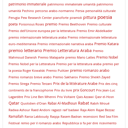
patrimonio immateriale
patrimonio immateriale umanità
patrimonio
umanità
Pechino
percorso arabo-normanno
Persia
personalità culturale
poesia
pittura
Perugia
Pew Research Center
pianoforte
piramidi
premio
poeta
Poisonous Roses
Premio Beethoven
Premio culturale
Premio dell'Unione europea per la letteratura
Premio Emir Abdelkader
premio internazionale letteratura araba
Premio internazionale letteratura
Premio Katara
euro-mediterranea
Premio internazionale narrativa araba
premio letterario
Premio Letteratura Araba
Premio
Premio Nobel
Mahmoud Darwish
Premio Malaparte
premio Mario Lattes
Premio Nobel per la Letteratura
Premio per la letteratura araba
premio per
premio romanzo arabo
la poesia Roger Kowalski
Premio Pulitzer
Premio romanzo breve arabo
Premio Sakharov
Premio Sheikh Zayed
Prix de la littérature Arabe
Premio Strega
Premio Terzani
Prix des cinq
prix Goncourt
continents de la francophonie
Prix du livre
Prix Jean-Luc
Lagardère
Prix Line Ben Mhenni
Prix Voltaire
Qais Azzawi
Qasr el-Hosn
Qatar
Rabat
Rabai Al-Madhoun
Quotidien d'Oran
Rabih Mroué
Radwa Ashour
Raed Andoni
ragazzi
raif badawi
Raja Alem
Rajae Bezzaz
Ramallah
Rania Labboudy
Raqqa
Rasem Badran
recensioni
Red Sea Film
Festival
remio per il romanzo arabo
Repubblica si fa per dire
ricevimento