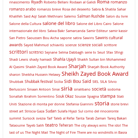
Roma
romanzo
Riyadh
rinascimento
Roberto Bellani
Rodaan al Galidi
romanzo arabo
romanzo breve
Rosa del deseerto
Sabra & Shatila
Sahar
Salman Rushdie
Khalifeh
Said Aql
Salah Methnani
Salerno
Salon du livre
salone del libro
Salone della Cultura
Salone del Libro Cairo
Salone
internazionale del libro
Salwa Bakr
Samarcanda
Samir Editeur
samir kassir
Sawiris cultural
San Pietro
Saoussen Bou Aicha
sapone
satira
Sawiris
awards
scienze sociali
Sayed Mahmud
schiavitù
scienze
scrittore
scrittori
scrittrici
Sejnane
Selma Dabbagh
serie tv
Seuil
Sfax
Sfingi
Shahla Ujayli
Shadi Lewis
shady hamadi
Shaikh Sultan bin Mohammed
Sharjah
Al Qasimi
Shaikh Zayed Book Award
Sharjah Book Authority
Sheikh Zayed Book Award
sharon
Sheikha Hussein Helawy
Sidi Bou Saïd
Shubbak festival
Shubbak
Sicilia
SIEL
SILA
Silvio
siria
società
Berlusconi
Sinaan Antoon
Sinai
sirialibano
sodoma
stampa
Souk Okaz
Sonallah Ibrahim
Sorrentino
Sousse
Spagna
Stati
storia
Uniti
Stazione di monta per donne
Stefania Giannini
storie brevi
Sudan
street art
Striscia Gaza
Sulafa Hijazi
Sul corno del rinoceronte
summit
Sursock
svezia
Taif
Taleb al Refai
Tanta
Tarab Zaman
Tareq Bakari
teatro
Teheran
Tataouine
Tayeb Salih
The city always wins
The idol
The
last of us
The Night Mail
The Night of Fire
There are no windmills in Basra