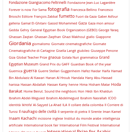
Fondazione Giangiacomo Feltrinelli
Fondazione Jean-Luc Lagardère
fotografia
Forever is now
For Sama
Francesca Bellino
Francesco
fumetto
Brioschi Editore
François Zabbal
Fuori da Gaza
Gaber Asfour
Gaza
galleria
Gamal El-Ghitani
Gassid Mohammed
Gaza mon amour
Gedda
Gehry
General Egyptian Book Organization (GEBO)
George Yaraq
Ghassan Zaqtan
Ghassan Zaqthan
Ghazi Makhoul
giallo
Giappone
Giordania
giornalismo
Giornate cinematografiche
Giornate
Cinematografiche di Cartagine
Gisella Langè
giubileo
Giuseppe Penone
gnaoua
Grand
Giza
Global Teacher Prize
Golala Nuri
grammatica
Egyptian Museum
Grand Prix du GAFF
Guardian Book of the year
guerra
Guernica
Guerre Stellari
Guggenheim
Hafez Haidar
Haifa
Hamad
Bin Abdulaziz Al Kawari
Hanan Al Hroub
Handala
Hany Abu-Hassad
Hoda
harissa
Hassan Abdallah
Hassan Kamy
henne
Hima
Hisham Matar
Barakat
Home Beirut. Sound the neighbors
Hon
Hédi
Ibn Khaldun
Ibrahim Abdel-Meguied
Ibrahim Abdelmeguid
Ibrahim Nasrallah
ICOO
identità
Ikhtifa’ Al-Sayyed La Ahad
ILA
Il collare della colomba
Il Corriere di
Il naufragio delle civiltà
Tunisi
Il serpente di pietra
Il Sirente
Iman Kamel
Inaam Kachachi
incisione
inglese
Institut du monde arabe
intelligenza
artificiale
International book fair
International Film Festival
International
International Prize for Arabic