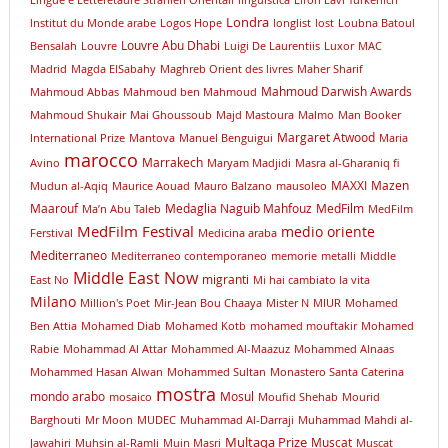
Lingue e Letteretaure Stranieri Orientali
linguistica
Liron Lavi Turkenich
Londra
lnstitut du Monde arabe
Logos Hope
longlist
lost
Loubna Batoul
Louvre Abu Dhabi
Bensalah
Louvre
Luigi De Laurentiis
Luxor
MAC
Madrid
Magda ElSabahy
Maghreb Orient des livres
Maher Sharif
Mahmoud Darwish Awards
Mahmoud Abbas
Mahmoud ben Mahmoud
Mahmoud Shukair
Mai Ghoussoub
Majd Mastoura
Malmo
Man Booker
Margaret Atwood
International Prize
Mantova
Manuel Benguigui
Maria
marocco
Marrakech
Avino
Maryam Madjidi
Masra al-Gharaniq fi
MAXXI
Mazen
Mudun al-Aqiq
Maurice Aouad
Mauro Balzano
mausoleo
Maarouf
Medaglia Naguib Mahfouz
MedFilm
Ma’n Abu Taleb
MedFilm
MedFilm Festival
medio oriente
Ferstival
Medicina araba
Mediterraneo
Mediterraneo contemporaneo
memorie
metalli
Middle
Middle East Now
migranti
East No
Mi hai cambiato la vita
Milano
Million's Poet
Mir-Jean Bou Chaaya
Mister N
MIUR
Mohamed
Ben Attia
Mohamed Diab
Mohamed Kotb
mohamed mouftakir
Mohamed
Rabie
Mohammad Al Attar
Mohammed Al-Maazuz
Mohammed Alnaas
Mohammed Hasan Alwan
Mohammed Sultan
Monastero Santa Caterina
mostra
mondo arabo
Mosul
mosaico
Moufid Shehab
Mourid
Barghouti
Mr Moon
MUDEC
Muhammad Al-Darraji
Muhammad Mahdi al-
Multaqa Prize
Muscat
Jawahiri
Muhsin al-Ramli
Muin Masri
Muscat