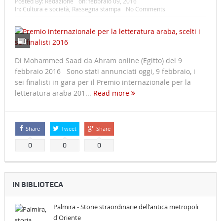
Posted By:
Redazione
on:
febbraio 09, 2016
In:
Cultura e società
,
Rassegna stampa
No Comments
Di Mohammed Saad da Ahram online (Egitto) del 9
febbraio 2016 Sono stati annunciati oggi, 9 febbraio, i
sei finalisti in gara per il Premio internazionale per la
letteratura araba 201...
Read more
Share
Tweet
Share
0
0
0
IN BIBLIOTECA
Palmira - Storie straordinarie dell'antica metropoli
d'Oriente