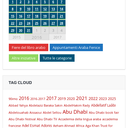
1
2
3
4
5
6
7
8
9
10
11
12
13
14
15
16
17
18
19
20
21
22
23
24
25
26
27
28
29
30
31
1
2
3
4
2016
2015
2017
Fiere del libro arabo
Appuntamenti Araba Fenice
Altre iniziative
Tutte le categorie
TAG CLOUD
2021
2016
2017
2019
2022
2020
2023
2025
90imo
2016-2017
Abdellatif Laâbi
Abbad Yahya
Abdelaziz Baraka Sakin
AbdelHakim Rady
Abu Dhabi
Abdelouahab Aissaoui
Abdel Sellou
Abu Dhabi book fair
Abu Dhabi festival
Abu Dhabi TV
Accademia della lingua araba
accademia
Adel Esmat
Adonis
francese
Aeham Ahmad
Africa
Aga Khan Trust for