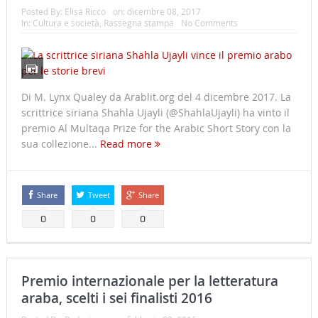
Posted By:
Elisa Ricco
on:
dicembre 08, 2017
In:
Cultura e società
,
Rassegna stampa
No Comments
Di M. Lynx Qualey da Arablit.org del 4 dicembre 2017. La
scrittrice siriana Shahla Ujayli (@ShahlaUjayli) ha vinto il
premio Al Multaqa Prize for the Arabic Short Story con la
sua collezione...
Read more
Share
Tweet
Share
0
0
0
Premio internazionale per la letteratura
araba, scelti i sei finalisti 2016