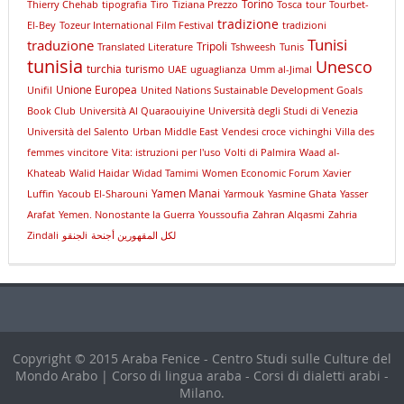
Torino
Thierry Chehab
tipografia
Tiro
Tiziana Prezzo
Tosca
tour
Tourbet-
tradizione
El-Bey
Tozeur International Film Festival
tradizioni
Tunisi
traduzione
Tripoli
Translated Literature
Tshweesh
Tunis
tunisia
Unesco
turchia
turismo
UAE
uguaglianza
Umm al-Jimal
Unione Europea
Unifil
United Nations Sustainable Development Goals
Book Club
Università Al Quaraouiyine
Università degli Studi di Venezia
Università del Salento
Urban Middle East
Vendesi croce
vichinghi
Villa des
femmes
vincitore
Vita: istruzioni per l'uso
Volti di Palmira
Waad al-
Khateab
Walid Haidar
Widad Tamimi
Women Economic Forum
Xavier
Yamen Manai
Luffin
Yacoub El-Sharouni
Yarmouk
Yasmine Ghata
Yasser
Arafat
Yemen. Nonostante la Guerra
Youssoufia
Zahran Alqasmi
Zahria
Zindali
لجنقوi
لكل المقهورين أجنحة
Copyright © 2015 Araba Fenice - Centro Studi sulle Culture del
Mondo Arabo | Corso di lingua araba - Corsi di dialetti arabi -
Milano.