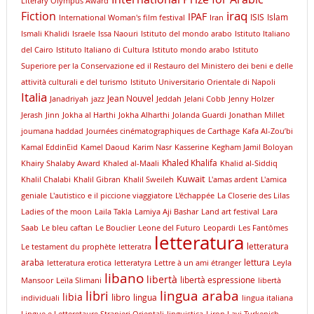
Literary Olympus Award
iraq
Fiction
IPAF
ISIS
Islam
International Woman's film festival
Iran
Ismali Khalidi
Israele
Issa Naouri
Istituto del mondo arabo
Istituto Italiano
del Cairo
Istituto Italiano di Cultura
Istituto mondo arabo
Istituto
Superiore per la Conservazione ed il Restauro del Ministero dei beni e delle
attività culturali e del turismo
Istituto Universitario Orientale di Napoli
Italia
Jean Nouvel
Janadriyah
jazz
Jeddah
Jelani Cobb
Jenny Holzer
Jerash
Jinn
Jokha al Harthi
Jokha Alharthi
Jolanda Guardi
Jonathan Millet
joumana haddad
Journées cinématographiques de Carthage
Kafa Al-Zou’bi
Kamal EddinEid
Kamel Daoud
Karim Nasr
Kasserine
Kegham Jamil Boloyan
Khaled Khalifa
Khairy Shalaby Award
Khaled al-Maali
Khalid al-Siddiq
Kuwait
Khalil Chalabi
Khalil Gibran
Khalil Sweileh
L'amas ardent
L'amica
geniale
L'autistico e il piccione viaggiatore
L'échappée
La Closerie des Lilas
Ladies of the moon
Laila Takla
Lamiya Aji Bashar
Land art festival
Lara
Saab
Le bleu caftan
Le Bouclier
Leone del Futuro
Leopardi
Les Fantômes
letteratura
letteratura
Le testament du prophète
letteratra
araba
lettura
letteratura erotica
letteratyra
Lettre à un ami étranger
Leyla
libano
libertà
libertà espressione
Mansoor
Leïla Slimani
libertà
lingua araba
libri
libia
libro
lingua
individuali
lingua italiana