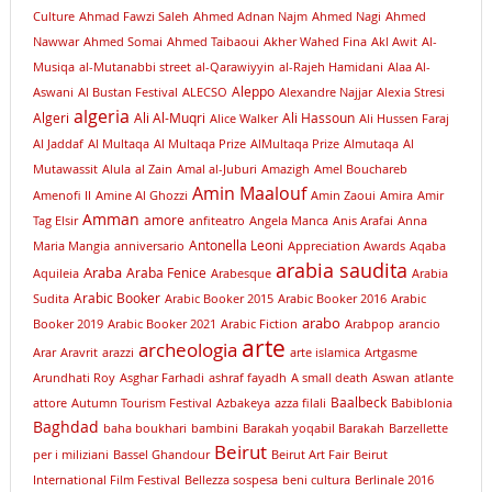
Culture
Ahmad Fawzi Saleh
Ahmed Adnan Najm
Ahmed Nagi
Ahmed
Nawwar
Ahmed Somai
Ahmed Taibaoui
Akher Wahed Fina
Akl Awit
Al-
Musiqa
al-Mutanabbi street
al-Qarawiyyin
al-Rajeh Hamidani
Alaa Al-
Aleppo
Aswani
Al Bustan Festival
ALECSO
Alexandre Najjar
Alexia Stresi
algeria
Algeri
Ali Al-Muqri
Ali Hassoun
Alice Walker
Ali Hussen Faraj
Al Jaddaf
Al Multaqa
Al Multaqa Prize
AlMultaqa Prize
Almutaqa
Al
Mutawassit
Alula
al Zain
Amal al-Juburi
Amazigh
Amel Bouchareb
Amin Maalouf
Amenofi II
Amine Al Ghozzi
Amin Zaoui
Amira
Amir
Amman
amore
Tag Elsir
anfiteatro
Angela Manca
Anis Arafai
Anna
Antonella Leoni
Maria Mangia
anniversario
Appreciation Awards
Aqaba
arabia saudita
Araba
Araba Fenice
Aquileia
Arabesque
Arabia
Arabic Booker
Sudita
Arabic Booker 2015
Arabic Booker 2016
Arabic
arabo
Booker 2019
Arabic Booker 2021
Arabic Fiction
Arabpop
arancio
arte
archeologia
Arar
Aravrit
arazzi
arte islamica
Artgasme
Arundhati Roy
Asghar Farhadi
ashraf fayadh
A small death
Aswan
atlante
Baalbeck
attore
Autumn Tourism Festival
Azbakeya
azza filali
Babiblonia
Baghdad
baha boukhari
bambini
Barakah yoqabil Barakah
Barzellette
Beirut
per i miliziani
Bassel Ghandour
Beirut Art Fair
Beirut
International Film Festival
Bellezza sospesa
beni cultura
Berlinale 2016