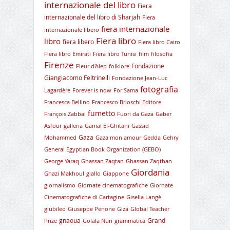
internazionale del libro
Fiera
internazionale del libro di Sharjah
Fiera
fiera internazionale
internazionale libero
Fiera libro
libro
fiera libero
Fiera libro Cairo
Fiera libro Emirati
Fiera libro Tunisi
film
filosofia
Firenze
Fondazione
Fleur d'Alep
folklore
Giangiacomo Feltrinelli
Fondazione Jean-Luc
fotografia
Lagardère
Forever is now
For Sama
Francesca Bellino
Francesco Brioschi Editore
fumetto
François Zabbal
Fuori da Gaza
Gaber
Asfour
galleria
Gamal El-Ghitani
Gassid
Gaza
Mohammed
Gaza mon amour
Gedda
Gehry
General Egyptian Book Organization (GEBO)
George Yaraq
Ghassan Zaqtan
Ghassan Zaqthan
Giordania
Ghazi Makhoul
giallo
Giappone
giornalismo
Giornate cinematografiche
Giornate
Cinematografiche di Cartagine
Gisella Langè
giubileo
Giuseppe Penone
Giza
Global Teacher
gnaoua
Grand
Prize
Golala Nuri
grammatica