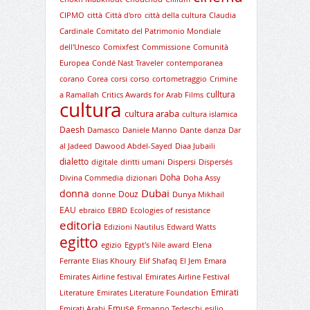
CIPMO
città
Città d'oro
città della cultura
Claudia
Cardinale
Comitato del Patrimonio Mondiale
dell'Unesco
Comixfest
Commissione
Comunità
Europea
Condé Nast Traveler
contemporanea
corano
Corea
corsi
corso
cortometraggio
Crimine
culltura
a Ramallah
Critics Awards for Arab Films
cultura
cultura araba
cultura islamica
Daesh
Damasco
Daniele Manno
Dante
danza
Dar
al Jadeed
Dawood Abdel-Sayed
Diaa Jubaili
dialetto
digitale
diritti umani
Dispersi
Dispersés
Doha
Divina Commedia
dizionari
Doha Assy
Dubai
donna
Douz
donne
Dunya Mikhail
EAU
ebraico
EBRD
Ecologies of resistance
editoria
Edizioni Nautilus
Edward Watts
egitto
egizio
Egypt's Nile award
Elena
Ferrante
Elias Khoury
Elif Shafaq
El Jem
Emara
Emirates Airline festival
Emirates Airline Festival
Emirati
Literature
Emirates Literature Foundation
Emuse
Emirati Arabi
Ermanno Tedeschi
esilio