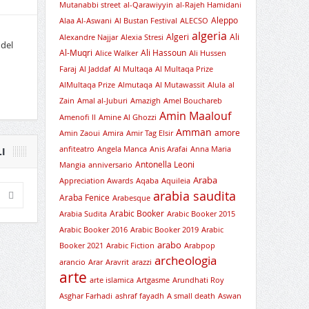
Mutanabbi street
al-Qarawiyyin
al-Rajeh Hamidani
Aleppo
Alaa Al-Aswani
Al Bustan Festival
ALECSO
algeria
Algeri
Ali
Alexandre Najjar
Alexia Stresi
 del
Al-Muqri
Ali Hassoun
Alice Walker
Ali Hussen
Faraj
Al Jaddaf
Al Multaqa
Al Multaqa Prize
AlMultaqa Prize
Almutaqa
Al Mutawassit
Alula
al
Zain
Amal al-Juburi
Amazigh
Amel Bouchareb
Amin Maalouf
Amenofi II
Amine Al Ghozzi
Amman
amore
Amin Zaoui
Amira
Amir Tag Elsir
anfiteatro
Angela Manca
Anis Arafai
Anna Maria
I
Antonella Leoni
Mangia
anniversario
Araba
Appreciation Awards
Aqaba
Aquileia
arabia saudita
Araba Fenice
Arabesque
Arabic Booker
Arabia Sudita
Arabic Booker 2015
Arabic Booker 2016
Arabic Booker 2019
Arabic
arabo
Booker 2021
Arabic Fiction
Arabpop
archeologia
arancio
Arar
Aravrit
arazzi
arte
arte islamica
Artgasme
Arundhati Roy
Asghar Farhadi
ashraf fayadh
A small death
Aswan