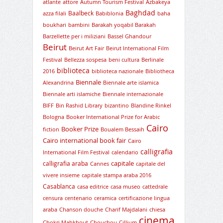
atlante
attore
Autumn Tourism Festival
Azbakeya
Baghdad
Baalbeck
azza filali
Babiblonia
baha
boukhari
bambini
Barakah yoqabil Barakah
Barzellette per i miliziani
Bassel Ghandour
Beirut
Beirut Art Fair
Beirut International Film
Festival
Bellezza sospesa
beni cultura
Berlinale
biblioteca
2016
biblioteca nazionale
Bibliotheca
Biennale
Alexandrina
Biennale arte islamica
Biennale arti islamiche
Biennale internazionale
BIFF
Bin Rashid Library
bizantino
Blandine Rinkel
Bologna
Booker International Prize for Arabic
Cairo
Booker Prize
fiction
Boualem Bessaih
Cairo international book fair
Cairo
calligrafia
International Film Festival
calendario
capitale
calligrafia araba
Cannes
capitale del
vivere insieme
capitale stampa araba 2016
Casablanca
casa editrice
casa museo
cattedrale
censura
centenario
ceramica
certificazione lingua
araba
Chanson douche
Charif Majdalani
chiesa
cinema
Chokri Mabkhout
Chouchou
Cillium