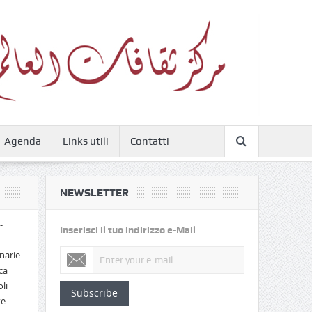
Agenda
Links utili
Contatti
NEWSLETTER
-
Inserisci il tuo indirizzo e-Mail
narie
ca
li
Subscribe
te