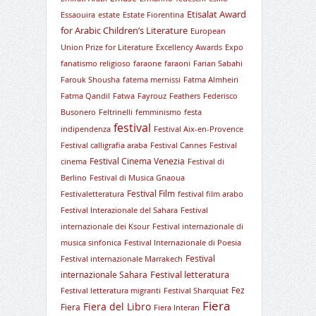
Etisalat Award
Essaouira
estate
Estate Fiorentina
for Arabic Children’s Literature
European
Union Prize for Literature
Excellency Awards
Expo
fanatismo religioso
faraone
faraoni
Farian Sabahi
Farouk Shousha
fatema mernissi
Fatma Almheiri
Fatma Qandil
Fatwa
Fayrouz
Feathers
Federisco
Busonero
Feltrinelli
femminismo
festa
festival
indipendenza
Festival Aix-en-Provence
Festival calligrafia araba
Festival Cannes
Festival
Festival Cinema Venezia
cinema
Festival di
Berlino
Festival di Musica Gnaoua
Festival Film
Festivaletteratura
festival film arabo
Festival Interazionale del Sahara
Festival
internazionale dei Ksour
Festival internazionale di
musica sinfonica
Festival Internazionale di Poesia
Festival
Festival internazionale Marrakech
Festival letteratura
internazionale Sahara
Fez
Festival letteratura migranti
Festival Sharquiat
Fiera
Fiera del Libro
Fiera
Fiera Interan