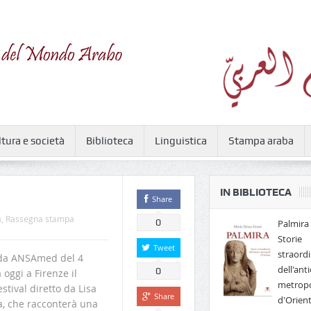
ltura e società
Biblioteca
Linguistica
Stampa araba
IN BIBLIOTECA
Share
à
,
Rassegna stampa
0
Palmira 
Storie
Tweet
straordi
i da ANSAmed del 4
dell'anti
0
 oggi a Firenze il
metropo
stival diretto da Lisa
Share
d'Orien
a, che racconterà una