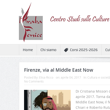
Home
Chi siamo
Corsi 2025-2026
Cu
Firenze, via al Middle East Now
Posted By:
Elisa Ricco
on:
aprile 04, 2017
In:
Cultura e societ
No Comments
Di Cristiana Missor
aprile 2017. Torna da
Middle East Now, il fe
Chiari e Roberto Rut