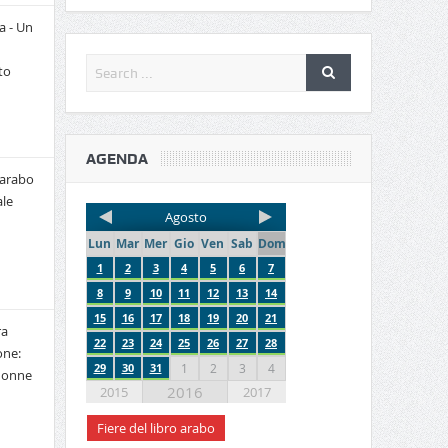
a - Un
to
AGENDA
 arabo
le
Agosto
Lun
Mar
Mer
Gio
Ven
Sab
Dom
1
2
3
4
5
6
7
8
9
10
11
12
13
14
15
16
17
18
19
20
21
ra
22
23
24
25
26
27
28
one:
29
30
31
1
2
3
4
 donne
2016
2015
2017
Fiere del libro arabo