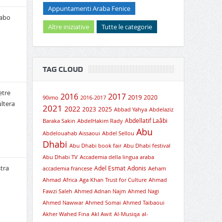
Appuntamenti Araba Fenice
rabo
Altre iniziative
Tutte le categorie
TAG CLOUD
etre
2016
2017
2019
2020
90imo
2016-2017
ultera
2021
2022
2023
2025
Abbad Yahya
Abdelaziz
Abdellatif Laâbi
Baraka Sakin
AbdelHakim Rady
Abu
Abdelouahab Aissaoui
Abdel Sellou
Dhabi
Abu Dhabi book fair
Abu Dhabi festival
Abu Dhabi TV
Accademia della lingua araba
tra
Adel Esmat
Adonis
accademia francese
Aeham
Ahmad
Africa
Aga Khan Trust for Culture
Ahmad
Fawzi Saleh
Ahmed Adnan Najm
Ahmed Nagi
Ahmed Nawwar
Ahmed Somai
Ahmed Taibaoui
Akher Wahed Fina
Akl Awit
Al-Musiqa
al-