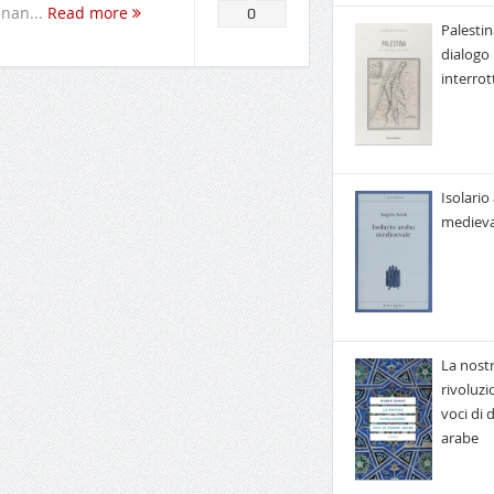
inan...
Read more
0
Palestin
dialogo
interrot
Isolario
medieva
La nost
rivoluzi
voci di
arabe