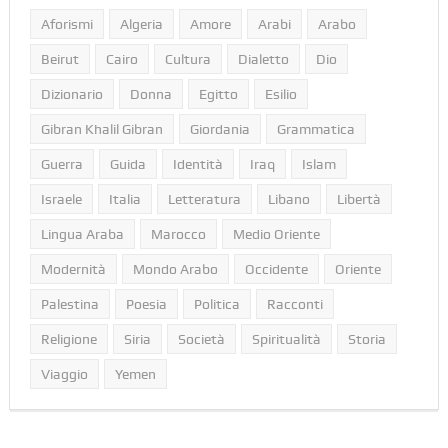
Aforismi
Algeria
Amore
Arabi
Arabo
Beirut
Cairo
Cultura
Dialetto
Dio
Dizionario
Donna
Egitto
Esilio
Gibran Khalil Gibran
Giordania
Grammatica
Guerra
Guida
Identità
Iraq
Islam
Israele
Italia
Letteratura
Libano
Libertà
Lingua Araba
Marocco
Medio Oriente
Modernità
Mondo Arabo
Occidente
Oriente
Palestina
Poesia
Politica
Racconti
Religione
Siria
Società
Spiritualità
Storia
Viaggio
Yemen