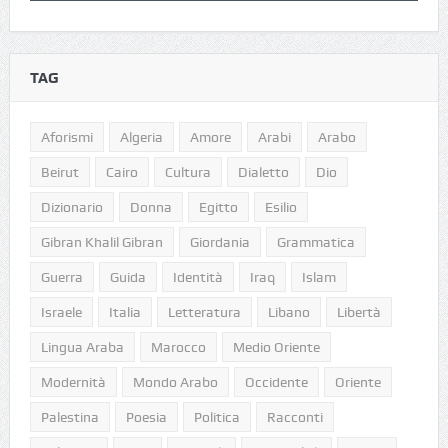
TAG
Aforismi
Algeria
Amore
Arabi
Arabo
Beirut
Cairo
Cultura
Dialetto
Dio
Dizionario
Donna
Egitto
Esilio
Gibran Khalil Gibran
Giordania
Grammatica
Guerra
Guida
Identità
Iraq
Islam
Israele
Italia
Letteratura
Libano
Libertà
Lingua Araba
Marocco
Medio Oriente
Modernità
Mondo Arabo
Occidente
Oriente
Palestina
Poesia
Politica
Racconti