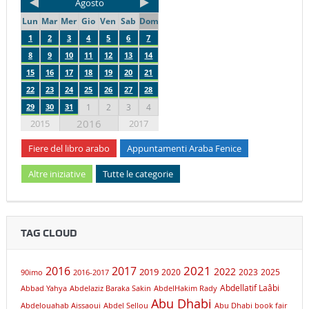
Agosto
Lun
Mar
Mer
Gio
Ven
Sab
Dom
1
2
3
4
5
6
7
8
9
10
11
12
13
14
15
16
17
18
19
20
21
22
23
24
25
26
27
28
29
30
31
1
2
3
4
2016
2015
2017
Fiere del libro arabo
Appuntamenti Araba Fenice
Altre iniziative
Tutte le categorie
TAG CLOUD
2021
2016
2017
2019
2022
2020
2023
2025
90imo
2016-2017
Abdellatif Laâbi
Abbad Yahya
Abdelaziz Baraka Sakin
AbdelHakim Rady
Abu Dhabi
Abdelouahab Aissaoui
Abdel Sellou
Abu Dhabi book fair