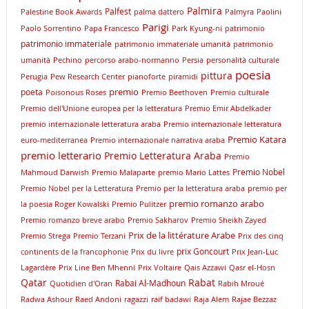
Palmira
Palfest
Palestine Book Awards
palma dattero
Palmyra
Paolini
Parigi
Paolo Sorrentino
Papa Francesco
Park Kyung-ni
patrimonio
patrimonio immateriale
patrimonio immateriale umanità
patrimonio
umanità
Pechino
percorso arabo-normanno
Persia
personalità culturale
poesia
pittura
Perugia
Pew Research Center
pianoforte
piramidi
premio
poeta
Poisonous Roses
Premio Beethoven
Premio culturale
Premio dell'Unione europea per la letteratura
Premio Emir Abdelkader
premio internazionale letteratura araba
Premio internazionale letteratura
Premio Katara
euro-mediterranea
Premio internazionale narrativa araba
premio letterario
Premio Letteratura Araba
Premio
Premio Nobel
Mahmoud Darwish
Premio Malaparte
premio Mario Lattes
Premio Nobel per la Letteratura
Premio per la letteratura araba
premio per
premio romanzo arabo
la poesia Roger Kowalski
Premio Pulitzer
Premio romanzo breve arabo
Premio Sakharov
Premio Sheikh Zayed
Prix de la littérature Arabe
Premio Strega
Premio Terzani
Prix des cinq
prix Goncourt
continents de la francophonie
Prix du livre
Prix Jean-Luc
Lagardère
Prix Line Ben Mhenni
Prix Voltaire
Qais Azzawi
Qasr el-Hosn
Qatar
Rabat
Rabai Al-Madhoun
Quotidien d'Oran
Rabih Mroué
Radwa Ashour
Raed Andoni
ragazzi
raif badawi
Raja Alem
Rajae Bezzaz