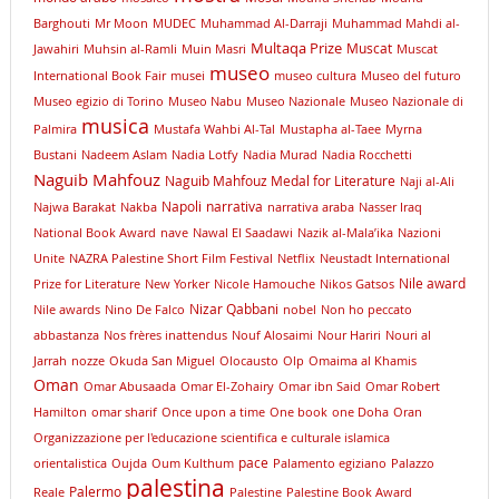
Barghouti
Mr Moon
MUDEC
Muhammad Al-Darraji
Muhammad Mahdi al-
Multaqa Prize
Muscat
Jawahiri
Muhsin al-Ramli
Muin Masri
Muscat
museo
International Book Fair
musei
museo cultura
Museo del futuro
Museo egizio di Torino
Museo Nabu
Museo Nazionale
Museo Nazionale di
musica
Palmira
Mustafa Wahbi Al-Tal
Mustapha al-Taee
Myrna
Bustani
Nadeem Aslam
Nadia Lotfy
Nadia Murad
Nadia Rocchetti
Naguib Mahfouz
Naguib Mahfouz Medal for Literature
Naji al-Ali
Napoli
narrativa
Najwa Barakat
Nakba
narrativa araba
Nasser Iraq
National Book Award
nave
Nawal El Saadawi
Nazik al-Mala’ika
Nazioni
Unite
NAZRA Palestine Short Film Festival
Netflix
Neustadt International
Nile award
Prize for Literature
New Yorker
Nicole Hamouche
Nikos Gatsos
Nizar Qabbani
Nile awards
Nino De Falco
nobel
Non ho peccato
abbastanza
Nos frères inattendus
Nouf Alosaimi
Nour Hariri
Nouri al
Jarrah
nozze
Okuda San Miguel
Olocausto
Olp
Omaima al Khamis
Oman
Omar Abusaada
Omar El-Zohairy
Omar ibn Said
Omar Robert
Hamilton
omar sharif
Once upon a time
One book
one Doha
Oran
Organizzazione per l'educazione scientifica e culturale islamica
pace
orientalistica
Oujda
Oum Kulthum
Palamento egiziano
Palazzo
palestina
Palermo
Reale
Palestine
Palestine Book Award