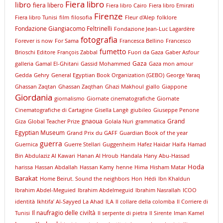
Fiera libro
libro
fiera libero
Fiera libro Cairo
Fiera libro Emirati
Firenze
Fiera libro Tunisi
film
filosofia
Fleur d'Alep
folklore
Fondazione Giangiacomo Feltrinelli
Fondazione Jean-Luc Lagardère
fotografia
Forever is now
For Sama
Francesca Bellino
Francesco
fumetto
Brioschi Editore
François Zabbal
Fuori da Gaza
Gaber Asfour
Gaza
galleria
Gamal El-Ghitani
Gassid Mohammed
Gaza mon amour
Gedda
Gehry
General Egyptian Book Organization (GEBO)
George Yaraq
Ghassan Zaqtan
Ghassan Zaqthan
Ghazi Makhoul
giallo
Giappone
Giordania
giornalismo
Giornate cinematografiche
Giornate
Cinematografiche di Cartagine
Gisella Langè
giubileo
Giuseppe Penone
gnaoua
Grand
Giza
Global Teacher Prize
Golala Nuri
grammatica
Egyptian Museum
Grand Prix du GAFF
Guardian Book of the year
guerra
Guernica
Guerre Stellari
Guggenheim
Hafez Haidar
Haifa
Hamad
Bin Abdulaziz Al Kawari
Hanan Al Hroub
Handala
Hany Abu-Hassad
Hoda
harissa
Hassan Abdallah
Hassan Kamy
henne
Hima
Hisham Matar
Barakat
Home Beirut. Sound the neighbors
Hon
Hédi
Ibn Khaldun
Ibrahim Abdel-Meguied
Ibrahim Abdelmeguid
Ibrahim Nasrallah
ICOO
identità
Ikhtifa’ Al-Sayyed La Ahad
ILA
Il collare della colomba
Il Corriere di
Il naufragio delle civiltà
Tunisi
Il serpente di pietra
Il Sirente
Iman Kamel