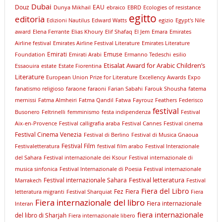
Dubai
Douz
EAU
Dunya Mikhail
ebraico
EBRD
Ecologies of resistance
egitto
editoria
Edizioni Nautilus
Edward Watts
egizio
Egypt's Nile
award
Elena Ferrante
Elias Khoury
Elif Shafaq
El Jem
Emara
Emirates
Airline festival
Emirates Airline Festival Literature
Emirates Literature
Emirati
Emuse
Foundation
Emirati Arabi
Ermanno Tedeschi
esilio
Etisalat Award for Arabic Children’s
Essaouira
estate
Estate Fiorentina
Literature
European Union Prize for Literature
Excellency Awards
Expo
fanatismo religioso
faraone
faraoni
Farian Sabahi
Farouk Shousha
fatema
mernissi
Fatma Almheiri
Fatma Qandil
Fatwa
Fayrouz
Feathers
Federisco
festival
Busonero
Feltrinelli
femminismo
festa indipendenza
Festival
Aix-en-Provence
Festival calligrafia araba
Festival Cannes
Festival cinema
Festival Cinema Venezia
Festival di Berlino
Festival di Musica Gnaoua
Festival Film
Festivaletteratura
festival film arabo
Festival Interazionale
del Sahara
Festival internazionale dei Ksour
Festival internazionale di
musica sinfonica
Festival Internazionale di Poesia
Festival internazionale
Festival letteratura
Festival internazionale Sahara
Marrakech
Festival
Fiera del Libro
Fez
Fiera
letteratura migranti
Festival Sharquiat
Fiera
Fiera internazionale del libro
Fiera internazionale
Interan
fiera internazionale
del libro di Sharjah
Fiera internazionale libero