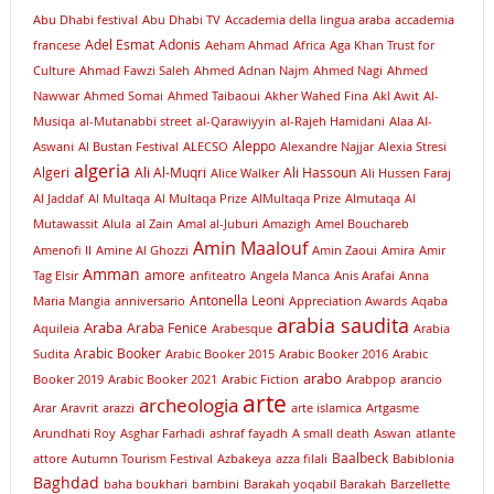
Abu Dhabi festival
Abu Dhabi TV
Accademia della lingua araba
accademia
Adel Esmat
Adonis
francese
Aeham Ahmad
Africa
Aga Khan Trust for
Culture
Ahmad Fawzi Saleh
Ahmed Adnan Najm
Ahmed Nagi
Ahmed
Nawwar
Ahmed Somai
Ahmed Taibaoui
Akher Wahed Fina
Akl Awit
Al-
Musiqa
al-Mutanabbi street
al-Qarawiyyin
al-Rajeh Hamidani
Alaa Al-
Aleppo
Aswani
Al Bustan Festival
ALECSO
Alexandre Najjar
Alexia Stresi
algeria
Algeri
Ali Al-Muqri
Ali Hassoun
Alice Walker
Ali Hussen Faraj
Al Jaddaf
Al Multaqa
Al Multaqa Prize
AlMultaqa Prize
Almutaqa
Al
Mutawassit
Alula
al Zain
Amal al-Juburi
Amazigh
Amel Bouchareb
Amin Maalouf
Amenofi II
Amine Al Ghozzi
Amin Zaoui
Amira
Amir
Amman
amore
Tag Elsir
anfiteatro
Angela Manca
Anis Arafai
Anna
Antonella Leoni
Maria Mangia
anniversario
Appreciation Awards
Aqaba
arabia saudita
Araba
Araba Fenice
Aquileia
Arabesque
Arabia
Arabic Booker
Sudita
Arabic Booker 2015
Arabic Booker 2016
Arabic
arabo
Booker 2019
Arabic Booker 2021
Arabic Fiction
Arabpop
arancio
arte
archeologia
Arar
Aravrit
arazzi
arte islamica
Artgasme
Arundhati Roy
Asghar Farhadi
ashraf fayadh
A small death
Aswan
atlante
Baalbeck
attore
Autumn Tourism Festival
Azbakeya
azza filali
Babiblonia
Baghdad
baha boukhari
bambini
Barakah yoqabil Barakah
Barzellette