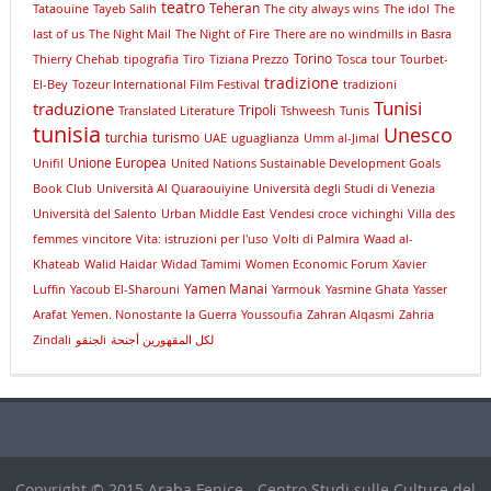
teatro
Teheran
Tataouine
Tayeb Salih
The city always wins
The idol
The
last of us
The Night Mail
The Night of Fire
There are no windmills in Basra
Torino
Thierry Chehab
tipografia
Tiro
Tiziana Prezzo
Tosca
tour
Tourbet-
tradizione
El-Bey
Tozeur International Film Festival
tradizioni
Tunisi
traduzione
Tripoli
Translated Literature
Tshweesh
Tunis
tunisia
Unesco
turchia
turismo
UAE
uguaglianza
Umm al-Jimal
Unione Europea
Unifil
United Nations Sustainable Development Goals
Book Club
Università Al Quaraouiyine
Università degli Studi di Venezia
Università del Salento
Urban Middle East
Vendesi croce
vichinghi
Villa des
femmes
vincitore
Vita: istruzioni per l'uso
Volti di Palmira
Waad al-
Khateab
Walid Haidar
Widad Tamimi
Women Economic Forum
Xavier
Yamen Manai
Luffin
Yacoub El-Sharouni
Yarmouk
Yasmine Ghata
Yasser
Arafat
Yemen. Nonostante la Guerra
Youssoufia
Zahran Alqasmi
Zahria
Zindali
لجنقوi
لكل المقهورين أجنحة
Copyright © 2015 Araba Fenice - Centro Studi sulle Culture del