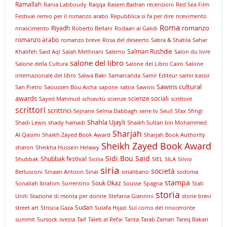
Ramallah
Rania Labboudy
Raqqa
Rasem Badran
recensioni
Red Sea Film
Festival
remio per il romanzo arabo
Repubblica si fa per dire
ricevimento
Roma
romanzo
Riyadh
rinascimento
Roberto Bellani
Rodaan al Galidi
romanzo arabo
romanzo breve
Rosa del deseerto
Sabra & Shatila
Sahar
Salman Rushdie
Khalifeh
Said Aql
Salah Methnani
Salerno
Salon du livre
salone del libro
Salone della Cultura
Salone del Libro Cairo
Salone
internazionale del libro
Salwa Bakr
Samarcanda
Samir Editeur
samir kassir
Sawiris cultural
San Pietro
Saoussen Bou Aicha
sapone
satira
Sawiris
awards
scienze sociali
Sayed Mahmud
schiavitù
scienze
scrittore
scrittori
scrittrici
Sejnane
Selma Dabbagh
serie tv
Seuil
Sfax
Sfingi
Shahla Ujayli
Shadi Lewis
shady hamadi
Shaikh Sultan bin Mohammed
Sharjah
Al Qasimi
Shaikh Zayed Book Award
Sharjah Book Authority
Sheikh Zayed Book Award
sharon
Sheikha Hussein Helawy
Sidi Bou Saïd
Shubbak festival
Shubbak
Sicilia
SIEL
SILA
Silvio
siria
società
Berlusconi
Sinaan Antoon
Sinai
sirialibano
sodoma
stampa
Souk Okaz
Sonallah Ibrahim
Sorrentino
Sousse
Spagna
Stati
storia
Uniti
Stazione di monta per donne
Stefania Giannini
storie brevi
Sudan
street art
Striscia Gaza
Sulafa Hijazi
Sul corno del rinoceronte
summit
Sursock
svezia
Taif
Taleb al Refai
Tanta
Tarab Zaman
Tareq Bakari