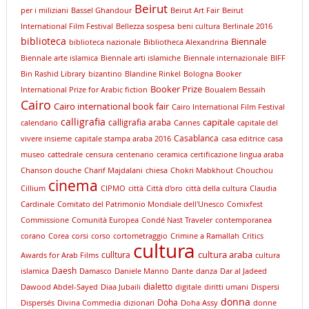
Beirut
per i miliziani
Bassel Ghandour
Beirut Art Fair
Beirut
International Film Festival
Bellezza sospesa
beni cultura
Berlinale 2016
biblioteca
Biennale
biblioteca nazionale
Bibliotheca Alexandrina
Biennale arte islamica
Biennale arti islamiche
Biennale internazionale
BIFF
Bin Rashid Library
bizantino
Blandine Rinkel
Bologna
Booker
Booker Prize
International Prize for Arabic fiction
Boualem Bessaih
Cairo
Cairo international book fair
Cairo International Film Festival
calligrafia
capitale
calligrafia araba
calendario
Cannes
capitale del
Casablanca
vivere insieme
capitale stampa araba 2016
casa editrice
casa
museo
cattedrale
censura
centenario
ceramica
certificazione lingua araba
Chanson douche
Charif Majdalani
chiesa
Chokri Mabkhout
Chouchou
cinema
Cillium
CIPMO
città
Città d'oro
città della cultura
Claudia
Cardinale
Comitato del Patrimonio Mondiale dell'Unesco
Comixfest
Commissione
Comunità Europea
Condé Nast Traveler
contemporanea
corano
Corea
corsi
corso
cortometraggio
Crimine a Ramallah
Critics
cultura
cultura araba
culltura
Awards for Arab Films
cultura
Daesh
islamica
Damasco
Daniele Manno
Dante
danza
Dar al Jadeed
dialetto
Dawood Abdel-Sayed
Diaa Jubaili
digitale
diritti umani
Dispersi
donna
Doha
Dispersés
Divina Commedia
dizionari
Doha Assy
donne