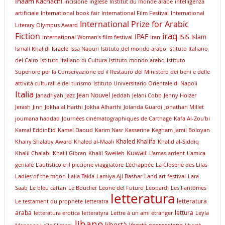
Inaam Kachachi
incisione
inglese
Institut du monde arabe
intelligenza
artificiale
International book fair
International Film Festival
International
International Prize for Arabic
Literary Olympus Award
iraq
Fiction
IPAF
ISIS
Islam
International Woman's film festival
Iran
Ismali Khalidi
Israele
Issa Naouri
Istituto del mondo arabo
Istituto Italiano
del Cairo
Istituto Italiano di Cultura
Istituto mondo arabo
Istituto
Superiore per la Conservazione ed il Restauro del Ministero dei beni e delle
attività culturali e del turismo
Istituto Universitario Orientale di Napoli
Italia
Jean Nouvel
Janadriyah
jazz
Jeddah
Jelani Cobb
Jenny Holzer
Jerash
Jinn
Jokha al Harthi
Jokha Alharthi
Jolanda Guardi
Jonathan Millet
joumana haddad
Journées cinématographiques de Carthage
Kafa Al-Zou’bi
Kamal EddinEid
Kamel Daoud
Karim Nasr
Kasserine
Kegham Jamil Boloyan
Khaled Khalifa
Khairy Shalaby Award
Khaled al-Maali
Khalid al-Siddiq
Kuwait
Khalil Chalabi
Khalil Gibran
Khalil Sweileh
L'amas ardent
L'amica
geniale
L'autistico e il piccione viaggiatore
L'échappée
La Closerie des Lilas
Ladies of the moon
Laila Takla
Lamiya Aji Bashar
Land art festival
Lara
Saab
Le bleu caftan
Le Bouclier
Leone del Futuro
Leopardi
Les Fantômes
letteratura
letteratura
Le testament du prophète
letteratra
araba
lettura
letteratura erotica
letteratyra
Lettre à un ami étranger
Leyla
libano
libertà
libertà espressione