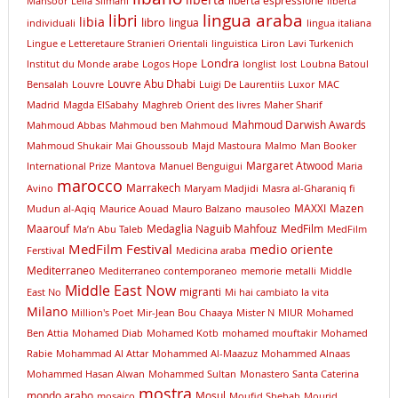
Mansoor
Leïla Slimani
libertà
lingua araba
libri
libia
libro
lingua
individuali
lingua italiana
Lingue e Letteretaure Stranieri Orientali
linguistica
Liron Lavi Turkenich
Londra
lnstitut du Monde arabe
Logos Hope
longlist
lost
Loubna Batoul
Louvre Abu Dhabi
Bensalah
Louvre
Luigi De Laurentiis
Luxor
MAC
Madrid
Magda ElSabahy
Maghreb Orient des livres
Maher Sharif
Mahmoud Darwish Awards
Mahmoud Abbas
Mahmoud ben Mahmoud
Mahmoud Shukair
Mai Ghoussoub
Majd Mastoura
Malmo
Man Booker
Margaret Atwood
International Prize
Mantova
Manuel Benguigui
Maria
marocco
Marrakech
Avino
Maryam Madjidi
Masra al-Gharaniq fi
MAXXI
Mazen
Mudun al-Aqiq
Maurice Aouad
Mauro Balzano
mausoleo
Maarouf
Medaglia Naguib Mahfouz
MedFilm
Ma’n Abu Taleb
MedFilm
MedFilm Festival
medio oriente
Ferstival
Medicina araba
Mediterraneo
Mediterraneo contemporaneo
memorie
metalli
Middle
Middle East Now
migranti
East No
Mi hai cambiato la vita
Milano
Million's Poet
Mir-Jean Bou Chaaya
Mister N
MIUR
Mohamed
Ben Attia
Mohamed Diab
Mohamed Kotb
mohamed mouftakir
Mohamed
Rabie
Mohammad Al Attar
Mohammed Al-Maazuz
Mohammed Alnaas
Mohammed Hasan Alwan
Mohammed Sultan
Monastero Santa Caterina
mostra
mondo arabo
Mosul
mosaico
Moufid Shehab
Mourid