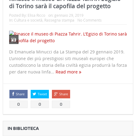
di Torino sarà il capofila del progetto
Posted By:
Elisa Ricco
on:
gennaio 29, 2019
In:
Cultura e società
,
Rassegna stampa
No Comments
Di Emanuela Minucci da La Stampa del 29 gennaio 2019.
L’unione dei più prestigiosi siti museali europei che
custodiscono la storia della civiltà egizia produrrà la forza
per dare nuova linfa...
Read more
Share
Tweet
Share
0
0
0
IN BIBLIOTECA