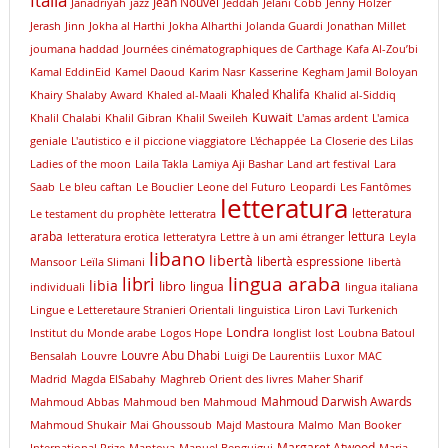
Italia
Jean Nouvel
Janadriyah
jazz
Jeddah
Jelani Cobb
Jenny Holzer
Jerash
Jinn
Jokha al Harthi
Jokha Alharthi
Jolanda Guardi
Jonathan Millet
joumana haddad
Journées cinématographiques de Carthage
Kafa Al-Zou’bi
Kamal EddinEid
Kamel Daoud
Karim Nasr
Kasserine
Kegham Jamil Boloyan
Khaled Khalifa
Khairy Shalaby Award
Khaled al-Maali
Khalid al-Siddiq
Kuwait
Khalil Chalabi
Khalil Gibran
Khalil Sweileh
L'amas ardent
L'amica
geniale
L'autistico e il piccione viaggiatore
L'échappée
La Closerie des Lilas
Ladies of the moon
Laila Takla
Lamiya Aji Bashar
Land art festival
Lara
Saab
Le bleu caftan
Le Bouclier
Leone del Futuro
Leopardi
Les Fantômes
letteratura
letteratura
Le testament du prophète
letteratra
araba
lettura
letteratura erotica
letteratyra
Lettre à un ami étranger
Leyla
libano
libertà
libertà espressione
Mansoor
Leïla Slimani
libertà
lingua araba
libri
libia
libro
lingua
individuali
lingua italiana
Lingue e Letteretaure Stranieri Orientali
linguistica
Liron Lavi Turkenich
Londra
lnstitut du Monde arabe
Logos Hope
longlist
lost
Loubna Batoul
Louvre Abu Dhabi
Bensalah
Louvre
Luigi De Laurentiis
Luxor
MAC
Madrid
Magda ElSabahy
Maghreb Orient des livres
Maher Sharif
Mahmoud Darwish Awards
Mahmoud Abbas
Mahmoud ben Mahmoud
Mahmoud Shukair
Mai Ghoussoub
Majd Mastoura
Malmo
Man Booker
Margaret Atwood