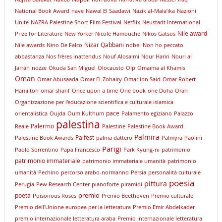
National Book Award
nave
Nawal El Saadawi
Nazik al-Mala’ika
Nazioni
Unite
NAZRA Palestine Short Film Festival
Netflix
Neustadt International
Nile award
Prize for Literature
New Yorker
Nicole Hamouche
Nikos Gatsos
Nizar Qabbani
Nile awards
Nino De Falco
nobel
Non ho peccato
abbastanza
Nos frères inattendus
Nouf Alosaimi
Nour Hariri
Nouri al
Jarrah
nozze
Okuda San Miguel
Olocausto
Olp
Omaima al Khamis
Oman
Omar Abusaada
Omar El-Zohairy
Omar ibn Said
Omar Robert
Hamilton
omar sharif
Once upon a time
One book
one Doha
Oran
Organizzazione per l'educazione scientifica e culturale islamica
pace
orientalistica
Oujda
Oum Kulthum
Palamento egiziano
Palazzo
palestina
Palermo
Reale
Palestine
Palestine Book Award
Palmira
Palfest
Palestine Book Awards
palma dattero
Palmyra
Paolini
Parigi
Paolo Sorrentino
Papa Francesco
Park Kyung-ni
patrimonio
patrimonio immateriale
patrimonio immateriale umanità
patrimonio
umanità
Pechino
percorso arabo-normanno
Persia
personalità culturale
poesia
pittura
Perugia
Pew Research Center
pianoforte
piramidi
premio
poeta
Poisonous Roses
Premio Beethoven
Premio culturale
Premio dell'Unione europea per la letteratura
Premio Emir Abdelkader
premio internazionale letteratura araba
Premio internazionale letteratura