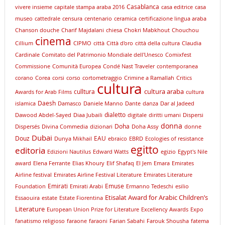
Casablanca
vivere insieme
capitale stampa araba 2016
casa editrice
casa
museo
cattedrale
censura
centenario
ceramica
certificazione lingua araba
Chanson douche
Charif Majdalani
chiesa
Chokri Mabkhout
Chouchou
cinema
Cillium
CIPMO
città
Città d'oro
città della cultura
Claudia
Cardinale
Comitato del Patrimonio Mondiale dell'Unesco
Comixfest
Commissione
Comunità Europea
Condé Nast Traveler
contemporanea
corano
Corea
corsi
corso
cortometraggio
Crimine a Ramallah
Critics
cultura
cultura araba
culltura
Awards for Arab Films
cultura
Daesh
islamica
Damasco
Daniele Manno
Dante
danza
Dar al Jadeed
dialetto
Dawood Abdel-Sayed
Diaa Jubaili
digitale
diritti umani
Dispersi
donna
Doha
Dispersés
Divina Commedia
dizionari
Doha Assy
donne
Dubai
Douz
EAU
Dunya Mikhail
ebraico
EBRD
Ecologies of resistance
egitto
editoria
Edizioni Nautilus
Edward Watts
egizio
Egypt's Nile
award
Elena Ferrante
Elias Khoury
Elif Shafaq
El Jem
Emara
Emirates
Airline festival
Emirates Airline Festival Literature
Emirates Literature
Emirati
Emuse
Foundation
Emirati Arabi
Ermanno Tedeschi
esilio
Etisalat Award for Arabic Children’s
Essaouira
estate
Estate Fiorentina
Literature
European Union Prize for Literature
Excellency Awards
Expo
fanatismo religioso
faraone
faraoni
Farian Sabahi
Farouk Shousha
fatema