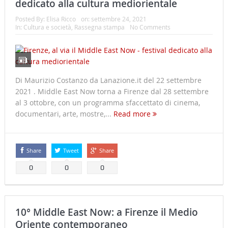
dedicato alla cultura mediorientale
Posted By:
Elisa Ricco
on:
settembre 24, 2021
In:
Cultura e società
,
Rassegna stampa
No Comments
Di Maurizio Costanzo da Lanazione.it del 22 settembre
2021 . Middle East Now torna a Firenze dal 28 settembre
al 3 ottobre, con un programma sfaccettato di cinema,
documentari, arte, mostre,...
Read more
Share
Tweet
Share
0
0
0
10° Middle East Now: a Firenze il Medio
Oriente contemporaneo