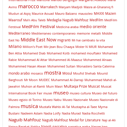
International Prize
Mantova
Manuel Benguigui
Maria
marocco
Marrakech
Avino
Maryam Madjidi
Masra al-Gharaniq fi
MAXXI
Mazen
Mudun al-Aqiq
Maurice Aouad
Mauro Balzano
mausoleo
Maarouf
Medaglia Naguib Mahfouz
MedFilm
Ma’n Abu Taleb
MedFilm
MedFilm Festival
medio oriente
Ferstival
Medicina araba
Mediterraneo
Mediterraneo contemporaneo
memorie
metalli
Middle
Middle East Now
migranti
East No
Mi hai cambiato la vita
Milano
Million's Poet
Mir-Jean Bou Chaaya
Mister N
MIUR
Mohamed
Ben Attia
Mohamed Diab
Mohamed Kotb
mohamed mouftakir
Mohamed
Rabie
Mohammad Al Attar
Mohammed Al-Maazuz
Mohammed Alnaas
Mohammed Hasan Alwan
Mohammed Sultan
Monastero Santa Caterina
mostra
mondo arabo
Mosul
mosaico
Moufid Shehab
Mourid
Barghouti
Mr Moon
MUDEC
Muhammad Al-Darraji
Muhammad Mahdi al-
Multaqa Prize
Muscat
Jawahiri
Muhsin al-Ramli
Muin Masri
Muscat
museo
International Book Fair
musei
museo cultura
Museo del futuro
Museo egizio di Torino
Museo Nabu
Museo Nazionale
Museo Nazionale di
musica
Palmira
Mustafa Wahbi Al-Tal
Mustapha al-Taee
Myrna
Bustani
Nadeem Aslam
Nadia Lotfy
Nadia Murad
Nadia Rocchetti
Naguib Mahfouz
Naguib Mahfouz Medal for Literature
Naji al-Ali
Napoli
narrativa
Najwa Barakat
Nakba
narrativa araba
Nasser Iraq