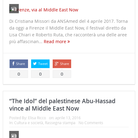
Di Cristiana Missori da ANSAmed del 4 aprile 2017. Torna
da oggi a Firenze il Middle East Now, il festival diretto da
Lisa Chiari e Roberto Ruta, che racconterà una delle aree
più affascinan...
Read more
Share
Tweet
Share
0
0
0
“The Idol” del palestinese Abu-Hassad
vince al Middle East Now
Posted By:
Elisa Ricco
on:
aprile 13, 2016
In:
Cultura e società
,
Rassegna stampa
No Comments