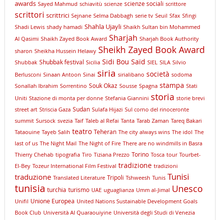
awards
scienze sociali
Sayed Mahmud
schiavitù
scienze
scrittore
scrittori
scrittrici
Sejnane
Selma Dabbagh
serie tv
Seuil
Sfax
Sfingi
Shahla Ujayli
Shadi Lewis
shady hamadi
Shaikh Sultan bin Mohammed
Sharjah
Al Qasimi
Shaikh Zayed Book Award
Sharjah Book Authority
Sheikh Zayed Book Award
sharon
Sheikha Hussein Helawy
Sidi Bou Saïd
Shubbak festival
Shubbak
Sicilia
SIEL
SILA
Silvio
siria
società
Berlusconi
Sinaan Antoon
Sinai
sirialibano
sodoma
stampa
Souk Okaz
Sonallah Ibrahim
Sorrentino
Sousse
Spagna
Stati
storia
Uniti
Stazione di monta per donne
Stefania Giannini
storie brevi
Sudan
street art
Striscia Gaza
Sulafa Hijazi
Sul corno del rinoceronte
summit
Sursock
svezia
Taif
Taleb al Refai
Tanta
Tarab Zaman
Tareq Bakari
teatro
Teheran
Tataouine
Tayeb Salih
The city always wins
The idol
The
last of us
The Night Mail
The Night of Fire
There are no windmills in Basra
Torino
Thierry Chehab
tipografia
Tiro
Tiziana Prezzo
Tosca
tour
Tourbet-
tradizione
El-Bey
Tozeur International Film Festival
tradizioni
Tunisi
traduzione
Tripoli
Translated Literature
Tshweesh
Tunis
tunisia
Unesco
turchia
turismo
UAE
uguaglianza
Umm al-Jimal
Unione Europea
Unifil
United Nations Sustainable Development Goals
Book Club
Università Al Quaraouiyine
Università degli Studi di Venezia