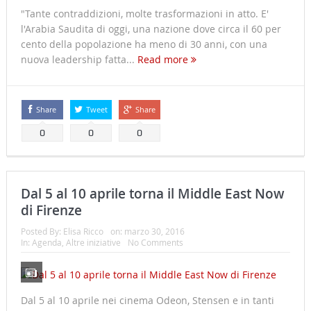
"Tante contraddizioni, molte trasformazioni in atto. E'
l'Arabia Saudita di oggi, una nazione dove circa il 60 per
cento della popolazione ha meno di 30 anni, con una
nuova leadership fatta...
Read more
Share
Tweet
Share
0
0
0
Dal 5 al 10 aprile torna il Middle East Now
di Firenze
Posted By:
Elisa Ricco
on:
marzo 30, 2016
In:
Agenda
,
Altre iniziative
No Comments
Dal 5 al 10 aprile nei cinema Odeon, Stensen e in tanti