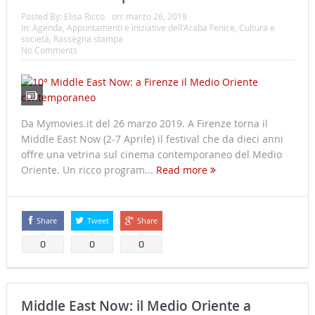
Posted By:
Elisa Ricco
on:
marzo 26, 2019
In:
Agenda
,
Appuntamenti e iniziative dell'Araba Fenice
,
Cultura e
società
,
Rassegna stampa
No Comments
Da Mymovies.it del 26 marzo 2019. A Firenze torna il
Middle East Now (2-7 Aprile) il festival che da dieci anni
offre una vetrina sul cinema contemporaneo del Medio
Oriente. Un ricco program...
Read more
Share
Tweet
Share
0
0
0
Middle East Now: il Medio Oriente a