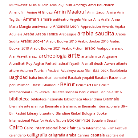
Mutawassit
Alula
al Zain
Amal al-Juburi
Amazigh
Amel Bouchareb
Amin Maalouf
Amenofi II
Amine Al Ghozzi
Amin Zaoui
Amira
Amir
Amman
amore
Tag Elsir
anfiteatro
Angela Manca
Anis Arafai
Anna
Antonella Leoni
Maria Mangia
anniversario
Appreciation Awards
Aqaba
arabia saudita
Araba
Araba Fenice
Aquileia
Arabesque
Arabia
Arabic Booker
Sudita
Arabic Booker 2015
Arabic Booker 2016
Arabic
arabo
Booker 2019
Arabic Booker 2021
Arabic Fiction
Arabpop
arancio
arte
archeologia
Arar
Aravrit
arazzi
arte islamica
Artgasme
Arundhati Roy
Asghar Farhadi
ashraf fayadh
A small death
Aswan
atlante
Baalbeck
attore
Autumn Tourism Festival
Azbakeya
azza filali
Babiblonia
Baghdad
baha boukhari
bambini
Barakah yoqabil Barakah
Barzellette
Beirut
per i miliziani
Bassel Ghandour
Beirut Art Fair
Beirut
International Film Festival
Bellezza sospesa
beni cultura
Berlinale 2016
biblioteca
Biennale
biblioteca nazionale
Bibliotheca Alexandrina
Biennale arte islamica
Biennale arti islamiche
Biennale internazionale
BIFF
Bin Rashid Library
bizantino
Blandine Rinkel
Bologna
Booker
Booker Prize
International Prize for Arabic fiction
Boualem Bessaih
Cairo
Cairo international book fair
Cairo International Film Festival
calligrafia
capitale
calligrafia araba
calendario
Cannes
capitale del