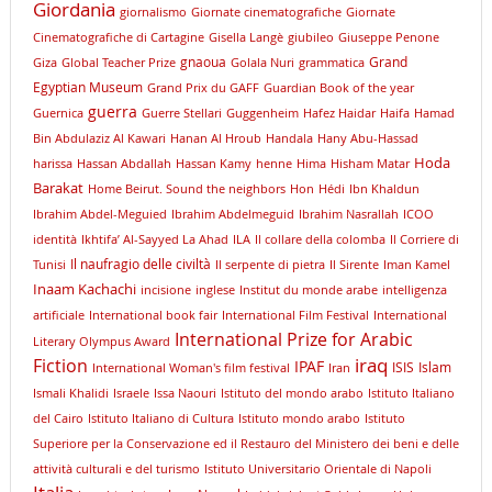
Giordania
giornalismo
Giornate cinematografiche
Giornate
Cinematografiche di Cartagine
Gisella Langè
giubileo
Giuseppe Penone
gnaoua
Grand
Giza
Global Teacher Prize
Golala Nuri
grammatica
Egyptian Museum
Grand Prix du GAFF
Guardian Book of the year
guerra
Guernica
Guerre Stellari
Guggenheim
Hafez Haidar
Haifa
Hamad
Bin Abdulaziz Al Kawari
Hanan Al Hroub
Handala
Hany Abu-Hassad
Hoda
harissa
Hassan Abdallah
Hassan Kamy
henne
Hima
Hisham Matar
Barakat
Home Beirut. Sound the neighbors
Hon
Hédi
Ibn Khaldun
Ibrahim Abdel-Meguied
Ibrahim Abdelmeguid
Ibrahim Nasrallah
ICOO
identità
Ikhtifa’ Al-Sayyed La Ahad
ILA
Il collare della colomba
Il Corriere di
Il naufragio delle civiltà
Tunisi
Il serpente di pietra
Il Sirente
Iman Kamel
Inaam Kachachi
incisione
inglese
Institut du monde arabe
intelligenza
artificiale
International book fair
International Film Festival
International
International Prize for Arabic
Literary Olympus Award
iraq
Fiction
IPAF
ISIS
Islam
International Woman's film festival
Iran
Ismali Khalidi
Israele
Issa Naouri
Istituto del mondo arabo
Istituto Italiano
del Cairo
Istituto Italiano di Cultura
Istituto mondo arabo
Istituto
Superiore per la Conservazione ed il Restauro del Ministero dei beni e delle
attività culturali e del turismo
Istituto Universitario Orientale di Napoli