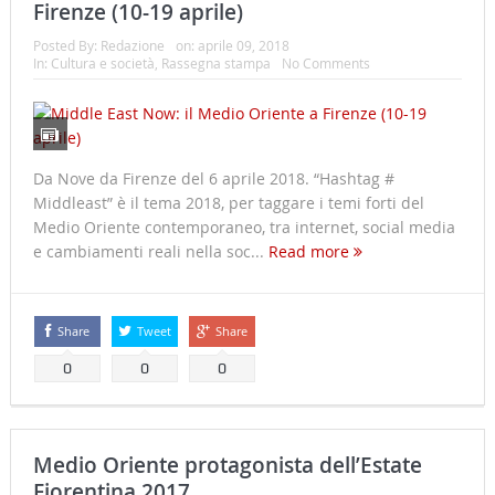
Firenze (10-19 aprile)
Posted By:
Redazione
on:
aprile 09, 2018
In:
Cultura e società
,
Rassegna stampa
No Comments
Da Nove da Firenze del 6 aprile 2018. “Hashtag #
Middleast” è il tema 2018, per taggare i temi forti del
Medio Oriente contemporaneo, tra internet, social media
e cambiamenti reali nella soc...
Read more
Share
Tweet
Share
0
0
0
Medio Oriente protagonista dell’Estate
Fiorentina 2017