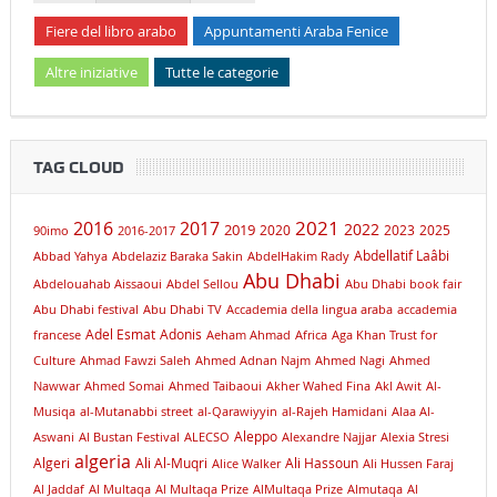
Fiere del libro arabo
Appuntamenti Araba Fenice
Altre iniziative
Tutte le categorie
TAG CLOUD
2021
2016
2017
2019
2022
2020
2023
2025
90imo
2016-2017
Abdellatif Laâbi
Abbad Yahya
Abdelaziz Baraka Sakin
AbdelHakim Rady
Abu Dhabi
Abdelouahab Aissaoui
Abdel Sellou
Abu Dhabi book fair
Abu Dhabi festival
Abu Dhabi TV
Accademia della lingua araba
accademia
Adel Esmat
Adonis
francese
Aeham Ahmad
Africa
Aga Khan Trust for
Culture
Ahmad Fawzi Saleh
Ahmed Adnan Najm
Ahmed Nagi
Ahmed
Nawwar
Ahmed Somai
Ahmed Taibaoui
Akher Wahed Fina
Akl Awit
Al-
Musiqa
al-Mutanabbi street
al-Qarawiyyin
al-Rajeh Hamidani
Alaa Al-
Aleppo
Aswani
Al Bustan Festival
ALECSO
Alexandre Najjar
Alexia Stresi
algeria
Algeri
Ali Al-Muqri
Ali Hassoun
Alice Walker
Ali Hussen Faraj
Al Jaddaf
Al Multaqa
Al Multaqa Prize
AlMultaqa Prize
Almutaqa
Al