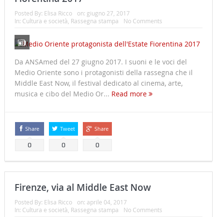
Posted By:
Elisa Ricco
on:
giugno 27, 2017
In:
Cultura e società
,
Rassegna stampa
No Comments
Da ANSAmed del 27 giugno 2017. I suoni e le voci del
Medio Oriente sono i protagonisti della rassegna che il
Middle East Now, il festival dedicato al cinema, arte,
musica e cibo del Medio Or...
Read more
Share
Tweet
Share
0
0
0
Firenze, via al Middle East Now
Posted By:
Elisa Ricco
on:
aprile 04, 2017
In:
Cultura e società
,
Rassegna stampa
No Comments