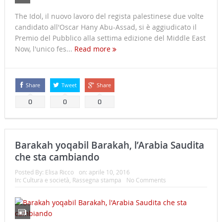
The Idol, il nuovo lavoro del regista palestinese due volte
candidato all'Oscar Hany Abu-Assad, si è aggiudicato il
Premio del Pubblico alla settima edizione del Middle East
Now, l'unico fes...
Read more
Share
Tweet
Share
0
0
0
Barakah yoqabil Barakah, l’Arabia Saudita
che sta cambiando
Posted By:
Elisa Ricco
on:
aprile 10, 2016
In:
Cultura e società
,
Rassegna stampa
No Comments