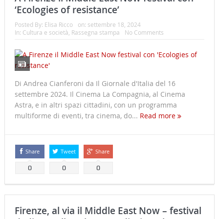
‘Ecologies of resistance’
Posted By:
Elisa Ricco
on:
settembre 18, 2024
In:
Cultura e società
,
Rassegna stampa
No Comments
Di Andrea Cianferoni da Il Giornale d'Italia del 16
settembre 2024. Il Cinema La Compagnia, al Cinema
Astra, e in altri spazi cittadini, con un programma
multiforme di eventi, tra cinema, do...
Read more
Share
Tweet
Share
0
0
0
Firenze, al via il Middle East Now – festival