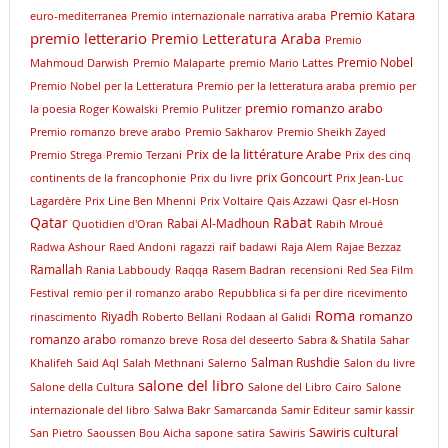
Premio Katara
euro-mediterranea
Premio internazionale narrativa araba
premio letterario
Premio Letteratura Araba
Premio
Premio Nobel
Mahmoud Darwish
Premio Malaparte
premio Mario Lattes
Premio Nobel per la Letteratura
Premio per la letteratura araba
premio per
premio romanzo arabo
la poesia Roger Kowalski
Premio Pulitzer
Premio romanzo breve arabo
Premio Sakharov
Premio Sheikh Zayed
Prix de la littérature Arabe
Premio Strega
Premio Terzani
Prix des cinq
prix Goncourt
continents de la francophonie
Prix du livre
Prix Jean-Luc
Lagardère
Prix Line Ben Mhenni
Prix Voltaire
Qais Azzawi
Qasr el-Hosn
Qatar
Rabat
Rabai Al-Madhoun
Quotidien d'Oran
Rabih Mroué
Radwa Ashour
Raed Andoni
ragazzi
raif badawi
Raja Alem
Rajae Bezzaz
Ramallah
Rania Labboudy
Raqqa
Rasem Badran
recensioni
Red Sea Film
Festival
remio per il romanzo arabo
Repubblica si fa per dire
ricevimento
Roma
romanzo
Riyadh
rinascimento
Roberto Bellani
Rodaan al Galidi
romanzo arabo
romanzo breve
Rosa del deseerto
Sabra & Shatila
Sahar
Salman Rushdie
Khalifeh
Said Aql
Salah Methnani
Salerno
Salon du livre
salone del libro
Salone della Cultura
Salone del Libro Cairo
Salone
internazionale del libro
Salwa Bakr
Samarcanda
Samir Editeur
samir kassir
Sawiris cultural
San Pietro
Saoussen Bou Aicha
sapone
satira
Sawiris