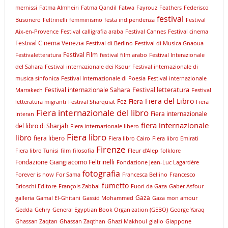
mernissi
Fatma Almheiri
Fatma Qandil
Fatwa
Fayrouz
Feathers
Federisco
festival
Busonero
Feltrinelli
femminismo
festa indipendenza
Festival
Aix-en-Provence
Festival calligrafia araba
Festival Cannes
Festival cinema
Festival Cinema Venezia
Festival di Berlino
Festival di Musica Gnaoua
Festival Film
Festivaletteratura
festival film arabo
Festival Interazionale
del Sahara
Festival internazionale dei Ksour
Festival internazionale di
musica sinfonica
Festival Internazionale di Poesia
Festival internazionale
Festival letteratura
Festival internazionale Sahara
Marrakech
Festival
Fiera del Libro
Fez
Fiera
letteratura migranti
Festival Sharquiat
Fiera
Fiera internazionale del libro
Fiera internazionale
Interan
fiera internazionale
del libro di Sharjah
Fiera internazionale libero
Fiera libro
libro
fiera libero
Fiera libro Cairo
Fiera libro Emirati
Firenze
Fiera libro Tunisi
film
filosofia
Fleur d'Alep
folklore
Fondazione Giangiacomo Feltrinelli
Fondazione Jean-Luc Lagardère
fotografia
Forever is now
For Sama
Francesca Bellino
Francesco
fumetto
Brioschi Editore
François Zabbal
Fuori da Gaza
Gaber Asfour
Gaza
galleria
Gamal El-Ghitani
Gassid Mohammed
Gaza mon amour
Gedda
Gehry
General Egyptian Book Organization (GEBO)
George Yaraq
Ghassan Zaqtan
Ghassan Zaqthan
Ghazi Makhoul
giallo
Giappone