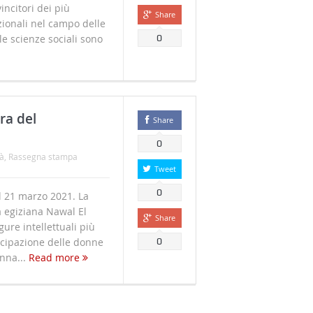
incitori dei più
Share
ionali nel campo delle
lle scienze sociali sono
0
ra del
Share
0
à
,
Rassegna stampa
Tweet
0
l 21 marzo 2021. La
ra egiziana Nawal El
Share
gure intellettuali più
cipazione delle donne
0
nna...
Read more