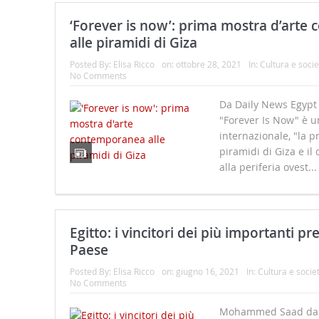
‘Forever is now’: prima mostra d’art
alle piramidi di Giza
Posted By:
Elisa Ricco
on:
ottobre 28, 2021
In:
Cultura e socie
No Comments
Da Daily News Egypt 
"Forever Is Now" è u
internazionale, "la pr
piramidi di Giza e il
alla periferia ovest..
Egitto: i vincitori dei più importanti pr
Paese
Posted By:
Elisa Ricco
on:
giugno 16, 2021
In:
Cultura e socie
No Comments
Mohammed Saad da A