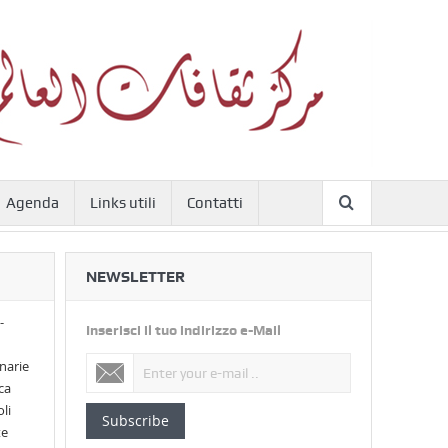
Agenda
Links utili
Contatti
NEWSLETTER
-
Inserisci il tuo indirizzo e-Mail
narie
ca
li
Subscribe
te