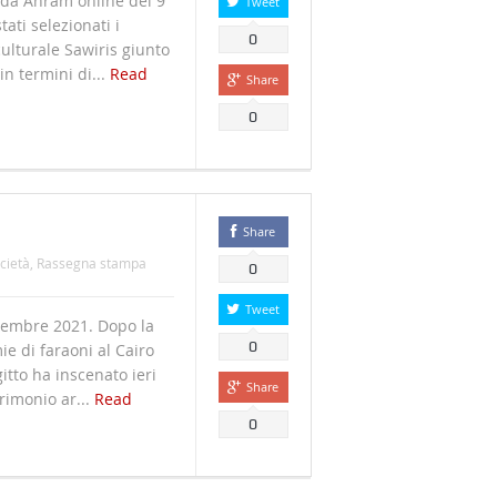
a Ahram online del 9
Tweet
ati selezionati i
0
culturale Sawiris giunto
n termini di...
Read
Share
0
Share
cietà
,
Rassegna stampa
0
Tweet
embre 2021. Dopo la
0
e di faraoni al Cairo
gitto ha inscenato ieri
Share
rimonio ar...
Read
0