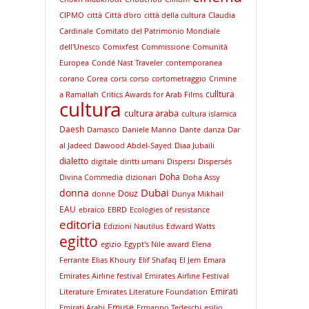
CIPMO
città
Città d'oro
città della cultura
Claudia
Cardinale
Comitato del Patrimonio Mondiale
dell'Unesco
Comixfest
Commissione
Comunità
Europea
Condé Nast Traveler
contemporanea
corano
Corea
corsi
corso
cortometraggio
Crimine
culltura
a Ramallah
Critics Awards for Arab Films
cultura
cultura araba
cultura islamica
Daesh
Damasco
Daniele Manno
Dante
danza
Dar
al Jadeed
Dawood Abdel-Sayed
Diaa Jubaili
dialetto
digitale
diritti umani
Dispersi
Dispersés
Doha
Divina Commedia
dizionari
Doha Assy
Dubai
donna
Douz
donne
Dunya Mikhail
EAU
ebraico
EBRD
Ecologies of resistance
editoria
Edizioni Nautilus
Edward Watts
egitto
egizio
Egypt's Nile award
Elena
Ferrante
Elias Khoury
Elif Shafaq
El Jem
Emara
Emirates Airline festival
Emirates Airline Festival
Emirati
Literature
Emirates Literature Foundation
Emuse
Emirati Arabi
Ermanno Tedeschi
esilio