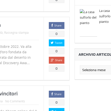
La casa
sull'orlo
pianto
m
Share
tà
,
Rassegna stampa
0
Tweet
tobre 2022. Va alla
0
 d'oro fondata da
ARCHIVIO ARTICOL
orata dal deserto in
Share
al Discovery Awa...
0
vincitori
Share
ia
No Comments
0