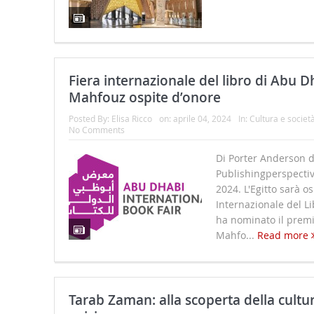
Fiera internazionale del libro di Abu Dh
Mahfouz ospite d’onore
Posted By:
Elisa Ricco
on:
aprile 04, 2024
In:
Cultura e societ
No Comments
Di Porter Anderson 
Publishingperspectiv
2024. L'Egitto sarà os
Internazionale del L
ha nominato il prem
Mahfo...
Read more
Tarab Zaman: alla scoperta della cultu