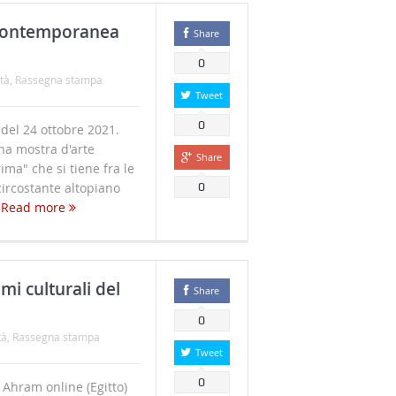
e contemporanea
Share
0
tà
,
Rassegna stampa
Tweet
0
del 24 ottobre 2021.
na mostra d'arte
Share
ima" che si tiene fra le
 circostante altopiano
0
.
Read more
emi culturali del
Share
0
tà
,
Rassegna stampa
Tweet
0
hram online (Egitto)