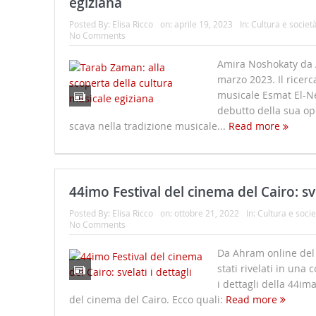
egiziana
Posted By:
Elisa Ricco
on:
aprile 19, 2023
In:
Cultura e societ
No Comments
Amira Noshokaty da 
marzo 2023. Il ricerc
musicale Esmat El-N
debutto della sua o
scava nella tradizione musicale...
Read more
44imo Festival del cinema del Cairo: sve
Posted By:
Elisa Ricco
on:
ottobre 21, 2022
In:
Cultura e socie
No Comments
Da Ahram online del 
stati rivelati in una
i dettagli della 44ima
del cinema del Cairo. Ecco quali:
Read more