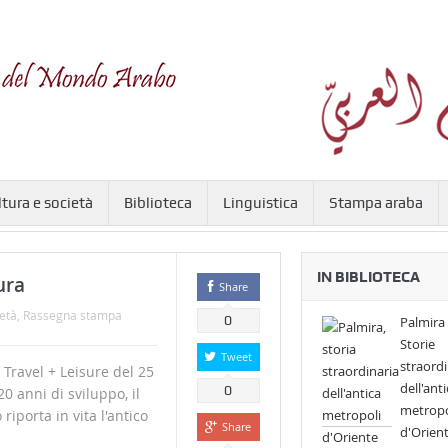
ltura e società
Biblioteca
Linguistica
Stampa araba
IN BIBLIOTECA
ura
Share
età
,
Rassegna stampa
0
Palmira 
Storie
Tweet
straordi
ravel + Leisure del 25
dell'anti
0
 anni di sviluppo, il
metropo
iporta in vita l'antico
Share
d'Orien