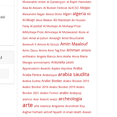
Mutanabbi street
al-Qarawiyyin
al-Rajeh Hamidani
Aleppo
Alaa Al-Aswani
Al Bustan Festival
ALECSO
algeria
Algeri
Ali
Alexandre Najjar
Alexia Stresi
 del
Al-Muqri
Ali Hassoun
Alice Walker
Ali Hussen
Faraj
Al Jaddaf
Al Multaqa
Al Multaqa Prize
AlMultaqa Prize
Almutaqa
Al Mutawassit
Alula
al
Zain
Amal al-Juburi
Amazigh
Amel Bouchareb
Amin Maalouf
Amenofi II
Amine Al Ghozzi
Amman
amore
Amin Zaoui
Amira
Amir Tag Elsir
anfiteatro
Angela Manca
Anis Arafai
Anna Maria
I
Antonella Leoni
Mangia
anniversario
Araba
Appreciation Awards
Aqaba
Aquileia
arabia saudita
Araba Fenice
Arabesque
Arabic Booker
Arabia Sudita
Arabic Booker 2015
Arabic Booker 2016
Arabic Booker 2019
Arabic
arabo
Booker 2021
Arabic Fiction
Arabpop
archeologia
arancio
Arar
Aravrit
arazzi
arte
arte islamica
Artgasme
Arundhati Roy
Asghar Farhadi
ashraf fayadh
A small death
Aswan