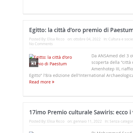
Egitto: la città d’oro premio di Paestu
Posted By:
Elisa Ricco
on:
ottobre 04, 2022
In:
Cultura e socie
No Comments
Da ANSAmed del 3 ot
scoperta della "città
Amenhotep III, riaffi
Egitto" l'8/a edizione dell'International Archaeologic
Read more
17imo Premio culturale Sawiris: ecco i 
Posted By:
Elisa Ricco
on:
gennaio 11, 2022
In:
Senza categor