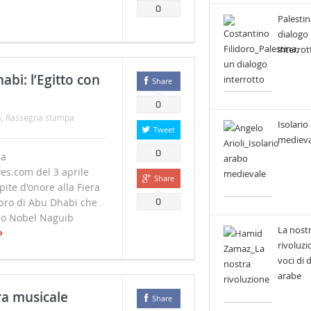
0
Palestin
dialogo
interrot
abi: l’Egitto con
Share
0
à
,
Rassegna stampa
Isolario
Tweet
medieva
0
da
es.com del 3 aprile
Share
pite d'onore alla Fiera
ibro di Abu Dhabi che
0
io Nobel Naguib
La nost
rivoluzi
voci di
arabe
ra musicale
Share