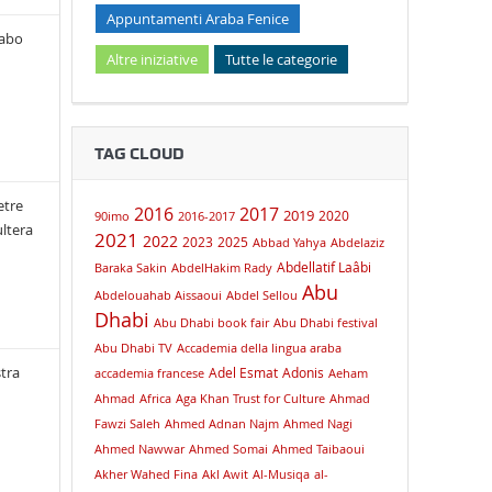
Appuntamenti Araba Fenice
rabo
Altre iniziative
Tutte le categorie
TAG CLOUD
etre
2016
2017
2019
2020
90imo
2016-2017
ultera
2021
2022
2023
2025
Abbad Yahya
Abdelaziz
Abdellatif Laâbi
Baraka Sakin
AbdelHakim Rady
Abu
Abdelouahab Aissaoui
Abdel Sellou
Dhabi
Abu Dhabi book fair
Abu Dhabi festival
Abu Dhabi TV
Accademia della lingua araba
tra
Adel Esmat
Adonis
accademia francese
Aeham
Ahmad
Africa
Aga Khan Trust for Culture
Ahmad
Fawzi Saleh
Ahmed Adnan Najm
Ahmed Nagi
Ahmed Nawwar
Ahmed Somai
Ahmed Taibaoui
Akher Wahed Fina
Akl Awit
Al-Musiqa
al-