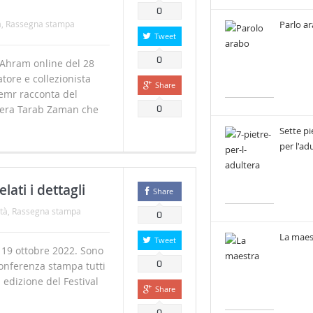
0
Parlo a
à
,
Rassegna stampa
Tweet
0
Ahram online del 28
atore e collezionista
Share
emr racconta del
pera Tarab Zaman che
0
Sette pi
per l'ad
lati i dettagli
Share
tà
,
Rassegna stampa
0
La maes
Tweet
19 ottobre 2022. Sono
0
 conferenza stampa tutti
 edizione del Festival
Share
0