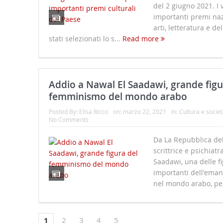
del 2 giugno 2021. I v
importanti premi naz
arti, letteratura e de
stati selezionati lo s...
Read more
Addio a Nawal El Saadawi, grande figu
femminismo del mondo arabo
Posted By:
Elisa Ricco
on:
marzo 22, 2021
In:
Cultura e societ
No Comments
Da La Repubblica de
scrittrice e psichiat
Saadawi, una delle fi
importanti dell'eman
nel mondo arabo, pe
1
2
3
4
5