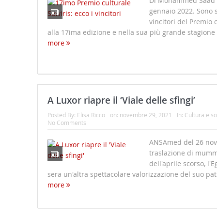
Di Mohammed Saad d
gennaio 2022. Sono st
vincitori del Premio 
alla 17ima edizione e nella sua più grande stagione i
more
A Luxor riapre il ‘Viale delle sfingi’
Posted By:
Elisa Ricco
on:
novembre 29, 2021
In:
Cultura e so
No Comments
ANSAmed del 26 nov
traslazione di mummi
dell'aprile scorso, l'E
sera un'altra spettacolare valorizzazione del suo pat
more