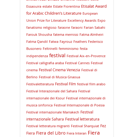
Etisalat Award
Essaouira
estate
Estate Fiorentina
for Arabic Children’s Literature
European
Union Prize for Literature
Excellency Awards
Expo
fanatismo religioso
faraone
faraoni
Farian Sabahi
Farouk Shousha
fatema mernissi
Fatma Almheiri
Fatma Qandil
Fatwa
Fayrouz
Feathers
Federisco
Busonero
Feltrinelli
femminismo
festa
festival
indipendenza
Festival Aix-en-Provence
Festival calligrafia araba
Festival Cannes
Festival
Festival Cinema Venezia
cinema
Festival di
Berlino
Festival di Musica Gnaoua
Festival Film
Festivaletteratura
festival film arabo
Festival Interazionale del Sahara
Festival
internazionale dei Ksour
Festival internazionale di
musica sinfonica
Festival Internazionale di Poesia
Festival
Festival internazionale Marrakech
Festival letteratura
internazionale Sahara
Fez
Festival letteratura migranti
Festival Sharquiat
Fiera
Fiera del Libro
Fiera
Fiera Interan