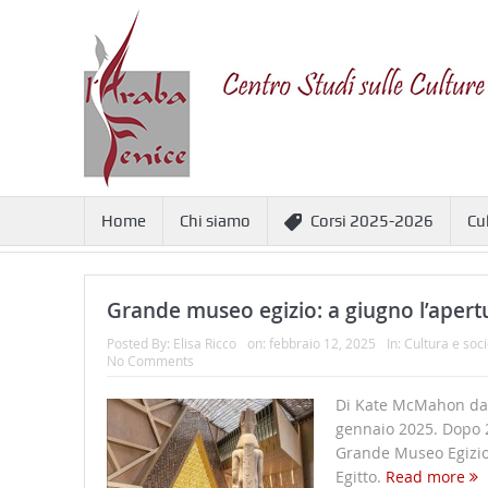
Home
Chi siamo
Corsi 2025-2026
Cu
Grande museo egizio: a giugno l’apert
Posted By:
Elisa Ricco
on:
febbraio 12, 2025
In:
Cultura e soci
No Comments
Di Kate McMahon da T
gennaio 2025. Dopo 20
Grande Museo Egizio r
Egitto.
Read more