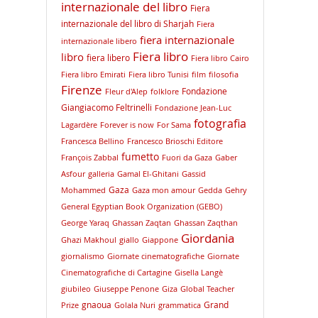
internazionale del libro
Fiera
internazionale del libro di Sharjah
Fiera
fiera internazionale
internazionale libero
Fiera libro
libro
fiera libero
Fiera libro Cairo
Fiera libro Emirati
Fiera libro Tunisi
film
filosofia
Firenze
Fondazione
Fleur d'Alep
folklore
Giangiacomo Feltrinelli
Fondazione Jean-Luc
fotografia
Lagardère
Forever is now
For Sama
Francesca Bellino
Francesco Brioschi Editore
fumetto
François Zabbal
Fuori da Gaza
Gaber
Asfour
galleria
Gamal El-Ghitani
Gassid
Gaza
Mohammed
Gaza mon amour
Gedda
Gehry
General Egyptian Book Organization (GEBO)
George Yaraq
Ghassan Zaqtan
Ghassan Zaqthan
Giordania
Ghazi Makhoul
giallo
Giappone
giornalismo
Giornate cinematografiche
Giornate
Cinematografiche di Cartagine
Gisella Langè
giubileo
Giuseppe Penone
Giza
Global Teacher
gnaoua
Grand
Prize
Golala Nuri
grammatica