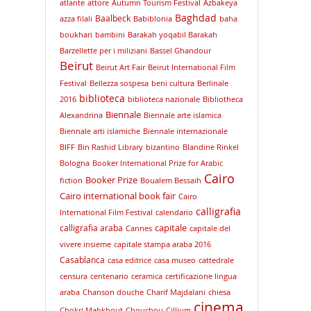
atlante
attore
Autumn Tourism Festival
Azbakeya
Baghdad
Baalbeck
azza filali
Babiblonia
baha
boukhari
bambini
Barakah yoqabil Barakah
Barzellette per i miliziani
Bassel Ghandour
Beirut
Beirut Art Fair
Beirut International Film
Festival
Bellezza sospesa
beni cultura
Berlinale
biblioteca
2016
biblioteca nazionale
Bibliotheca
Biennale
Alexandrina
Biennale arte islamica
Biennale arti islamiche
Biennale internazionale
BIFF
Bin Rashid Library
bizantino
Blandine Rinkel
Bologna
Booker International Prize for Arabic
Cairo
Booker Prize
fiction
Boualem Bessaih
Cairo international book fair
Cairo
calligrafia
International Film Festival
calendario
capitale
calligrafia araba
Cannes
capitale del
vivere insieme
capitale stampa araba 2016
Casablanca
casa editrice
casa museo
cattedrale
censura
centenario
ceramica
certificazione lingua
araba
Chanson douche
Charif Majdalani
chiesa
cinema
Chokri Mabkhout
Chouchou
Cillium