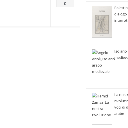
0
Palestin
dialogo
interrot
Isolario
medieva
La nost
rivoluzi
voci di
arabe