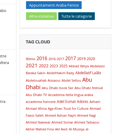
Appuntamenti Araba Fenice
rabo
Altre iniziative
Tutte le categorie
TAG CLOUD
etre
2016
2017
2019
2020
90imo
2016-2017
ultera
2021
2022
2023
2025
Abbad Yahya
Abdelaziz
Abdellatif Laâbi
Baraka Sakin
AbdelHakim Rady
Abu
Abdelouahab Aissaoui
Abdel Sellou
Dhabi
Abu Dhabi book fair
Abu Dhabi festival
Abu Dhabi TV
Accademia della lingua araba
tra
Adel Esmat
Adonis
accademia francese
Aeham
Ahmad
Africa
Aga Khan Trust for Culture
Ahmad
Fawzi Saleh
Ahmed Adnan Najm
Ahmed Nagi
Ahmed Nawwar
Ahmed Somai
Ahmed Taibaoui
Akher Wahed Fina
Akl Awit
Al-Musiqa
al-