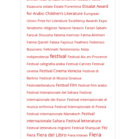
Etisalat Award
Essaouira
estate
Estate Fiorentina
for Arabic Children’s Literature
European
Union Prize for Literature
Excellency Awards
Expo
fanatismo religioso
faraone
faraoni
Farian Sabahi
Farouk Shousha
fatema mernissi
Fatma Almheiri
Fatma Qandil
Fatwa
Fayrouz
Feathers
Federisco
Busonero
Feltrinelli
femminismo
festa
festival
indipendenza
Festival Aix-en-Provence
Festival calligrafia araba
Festival Cannes
Festival
Festival Cinema Venezia
cinema
Festival di
Berlino
Festival di Musica Gnaoua
Festival Film
Festivaletteratura
festival film arabo
Festival Interazionale del Sahara
Festival
internazionale dei Ksour
Festival internazionale di
musica sinfonica
Festival Internazionale di Poesia
Festival
Festival internazionale Marrakech
Festival letteratura
internazionale Sahara
Fez
Festival letteratura migranti
Festival Sharquiat
Fiera
Fiera del Libro
Fiera
Fiera Interan