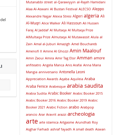
Mutanabbi street
al-Qarawiyyin
al-Rajeh Hamidani
Aleppo
Alaa Al-Aswani
Al Bustan Festival
ALECSO
algeria
Algeri
Ali
Alexandre Najjar
Alexia Stresi
 del
Al-Muqri
Ali Hassoun
Alice Walker
Ali Hussen
Faraj
Al Jaddaf
Al Multaqa
Al Multaqa Prize
AlMultaqa Prize
Almutaqa
Al Mutawassit
Alula
al
Zain
Amal al-Juburi
Amazigh
Amel Bouchareb
Amin Maalouf
Amenofi II
Amine Al Ghozzi
Amman
amore
Amin Zaoui
Amira
Amir Tag Elsir
anfiteatro
Angela Manca
Anis Arafai
Anna Maria
I
Antonella Leoni
Mangia
anniversario
Araba
Appreciation Awards
Aqaba
Aquileia
arabia saudita
Araba Fenice
Arabesque
Arabic Booker
Arabia Sudita
Arabic Booker 2015
Arabic Booker 2016
Arabic Booker 2019
Arabic
arabo
Booker 2021
Arabic Fiction
Arabpop
archeologia
arancio
Arar
Aravrit
arazzi
arte
arte islamica
Artgasme
Arundhati Roy
Asghar Farhadi
ashraf fayadh
A small death
Aswan