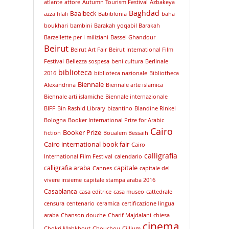
atlante
attore
Autumn Tourism Festival
Azbakeya
Baghdad
Baalbeck
azza filali
Babiblonia
baha
boukhari
bambini
Barakah yoqabil Barakah
Barzellette per i miliziani
Bassel Ghandour
Beirut
Beirut Art Fair
Beirut International Film
Festival
Bellezza sospesa
beni cultura
Berlinale
biblioteca
2016
biblioteca nazionale
Bibliotheca
Biennale
Alexandrina
Biennale arte islamica
Biennale arti islamiche
Biennale internazionale
BIFF
Bin Rashid Library
bizantino
Blandine Rinkel
Bologna
Booker International Prize for Arabic
Cairo
Booker Prize
fiction
Boualem Bessaih
Cairo international book fair
Cairo
calligrafia
International Film Festival
calendario
capitale
calligrafia araba
Cannes
capitale del
vivere insieme
capitale stampa araba 2016
Casablanca
casa editrice
casa museo
cattedrale
censura
centenario
ceramica
certificazione lingua
araba
Chanson douche
Charif Majdalani
chiesa
cinema
Chokri Mabkhout
Chouchou
Cillium