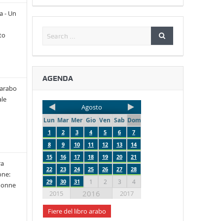
a - Un
to
AGENDA
 arabo
le
Agosto
Lun
Mar
Mer
Gio
Ven
Sab
Dom
1
2
3
4
5
6
7
8
9
10
11
12
13
14
15
16
17
18
19
20
21
ra
22
23
24
25
26
27
28
one:
29
30
31
1
2
3
4
 donne
2016
2015
2017
Fiere del libro arabo