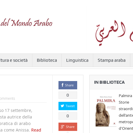
ltura e società
Biblioteca
Linguistica
Stampa araba
IN BIBLIOTECA
Share
0
Palmira 
omments
Storie
Tweet
straordi
rso 17 settembre,
dell'anti
0
ta autrice della
metropo
ratica di arabo
Share
d'Orien
ta come Anissa.
Read