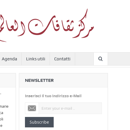
Agenda
Links utili
Contatti
NEWSLETTER
-
Inserisci il tuo indirizzo e-Mail
narie
ca
li
Subscribe
te