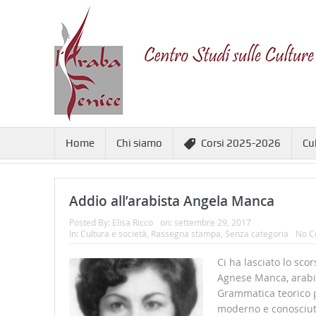
Home
Chi siamo
Corsi 2025-2026
Cu
Addio all’arabista Angela Manca
Posted By:
Elisa Ricco
on:
settembre 29, 2017
In:
Cultura e società
,
Rassegna stampa
,
Senza categoria
No C
Ci ha lasciato lo sco
Agnese Manca, arabis
Grammatica teorico p
moderno e conosciu