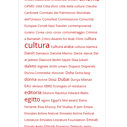
CIPMO
città
Città d'oro
città della cultura
Claudia
Cardinale
Comitato del Patrimonio Mondiale
dell'Unesco
Comixfest
Commissione
Comunità
Europea
Condé Nast Traveler
contemporanea
corano
Corea
corsi
corso
cortometraggio
Crimine
culltura
a Ramallah
Critics Awards for Arab Films
cultura
cultura araba
cultura islamica
Daesh
Damasco
Daniele Manno
Dante
danza
Dar
al Jadeed
Dawood Abdel-Sayed
Diaa Jubaili
dialetto
digitale
diritti umani
Dispersi
Dispersés
Doha
Divina Commedia
dizionari
Doha Assy
Dubai
donna
Douz
donne
Dunya Mikhail
EAU
ebraico
EBRD
Ecologies of resistance
editoria
Edizioni Nautilus
Edward Watts
egitto
egizio
Egypt's Nile award
Elena
Ferrante
Elias Khoury
Elif Shafaq
El Jem
Emara
Emirates Airline festival
Emirates Airline Festival
Emirati
Literature
Emirates Literature Foundation
Emuse
Emirati Arabi
Ermanno Tedeschi
esilio