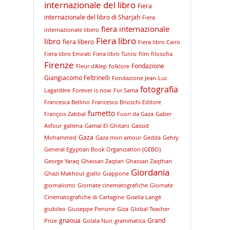
internazionale del libro
Fiera
internazionale del libro di Sharjah
Fiera
fiera internazionale
internazionale libero
Fiera libro
libro
fiera libero
Fiera libro Cairo
Fiera libro Emirati
Fiera libro Tunisi
film
filosofia
Firenze
Fondazione
Fleur d'Alep
folklore
Giangiacomo Feltrinelli
Fondazione Jean-Luc
fotografia
Lagardère
Forever is now
For Sama
Francesca Bellino
Francesco Brioschi Editore
fumetto
François Zabbal
Fuori da Gaza
Gaber
Asfour
galleria
Gamal El-Ghitani
Gassid
Gaza
Mohammed
Gaza mon amour
Gedda
Gehry
General Egyptian Book Organization (GEBO)
George Yaraq
Ghassan Zaqtan
Ghassan Zaqthan
Giordania
Ghazi Makhoul
giallo
Giappone
giornalismo
Giornate cinematografiche
Giornate
Cinematografiche di Cartagine
Gisella Langè
giubileo
Giuseppe Penone
Giza
Global Teacher
gnaoua
Grand
Prize
Golala Nuri
grammatica