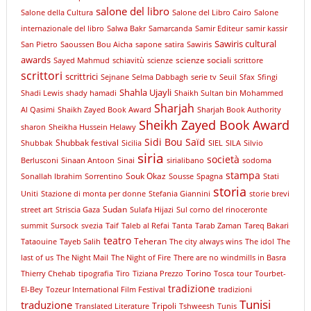
salone del libro
Salone della Cultura
Salone del Libro Cairo
Salone
internazionale del libro
Salwa Bakr
Samarcanda
Samir Editeur
samir kassir
Sawiris cultural
San Pietro
Saoussen Bou Aicha
sapone
satira
Sawiris
awards
scienze sociali
Sayed Mahmud
schiavitù
scienze
scrittore
scrittori
scrittrici
Sejnane
Selma Dabbagh
serie tv
Seuil
Sfax
Sfingi
Shahla Ujayli
Shadi Lewis
shady hamadi
Shaikh Sultan bin Mohammed
Sharjah
Al Qasimi
Shaikh Zayed Book Award
Sharjah Book Authority
Sheikh Zayed Book Award
sharon
Sheikha Hussein Helawy
Sidi Bou Saïd
Shubbak festival
Shubbak
Sicilia
SIEL
SILA
Silvio
siria
società
Berlusconi
Sinaan Antoon
Sinai
sirialibano
sodoma
stampa
Souk Okaz
Sonallah Ibrahim
Sorrentino
Sousse
Spagna
Stati
storia
Uniti
Stazione di monta per donne
Stefania Giannini
storie brevi
Sudan
street art
Striscia Gaza
Sulafa Hijazi
Sul corno del rinoceronte
summit
Sursock
svezia
Taif
Taleb al Refai
Tanta
Tarab Zaman
Tareq Bakari
teatro
Teheran
Tataouine
Tayeb Salih
The city always wins
The idol
The
last of us
The Night Mail
The Night of Fire
There are no windmills in Basra
Torino
Thierry Chehab
tipografia
Tiro
Tiziana Prezzo
Tosca
tour
Tourbet-
tradizione
El-Bey
Tozeur International Film Festival
tradizioni
Tunisi
traduzione
Tripoli
Translated Literature
Tshweesh
Tunis