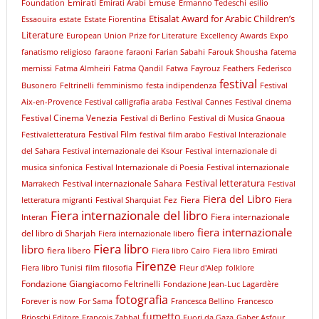
Emirati
Emuse
Foundation
Emirati Arabi
Ermanno Tedeschi
esilio
Etisalat Award for Arabic Children’s
Essaouira
estate
Estate Fiorentina
Literature
European Union Prize for Literature
Excellency Awards
Expo
fanatismo religioso
faraone
faraoni
Farian Sabahi
Farouk Shousha
fatema
mernissi
Fatma Almheiri
Fatma Qandil
Fatwa
Fayrouz
Feathers
Federisco
festival
Busonero
Feltrinelli
femminismo
festa indipendenza
Festival
Aix-en-Provence
Festival calligrafia araba
Festival Cannes
Festival cinema
Festival Cinema Venezia
Festival di Berlino
Festival di Musica Gnaoua
Festival Film
Festivaletteratura
festival film arabo
Festival Interazionale
del Sahara
Festival internazionale dei Ksour
Festival internazionale di
musica sinfonica
Festival Internazionale di Poesia
Festival internazionale
Festival letteratura
Festival internazionale Sahara
Marrakech
Festival
Fiera del Libro
Fez
Fiera
letteratura migranti
Festival Sharquiat
Fiera
Fiera internazionale del libro
Fiera internazionale
Interan
fiera internazionale
del libro di Sharjah
Fiera internazionale libero
Fiera libro
libro
fiera libero
Fiera libro Cairo
Fiera libro Emirati
Firenze
Fiera libro Tunisi
film
filosofia
Fleur d'Alep
folklore
Fondazione Giangiacomo Feltrinelli
Fondazione Jean-Luc Lagardère
fotografia
Forever is now
For Sama
Francesca Bellino
Francesco
fumetto
Brioschi Editore
François Zabbal
Fuori da Gaza
Gaber Asfour