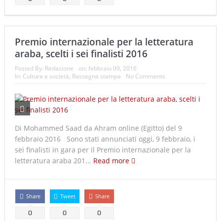
Premio internazionale per la letteratura
araba, scelti i sei finalisti 2016
Posted By:
Redazione
on:
febbraio 09, 2016
In:
Cultura e società
,
Rassegna stampa
No Comments
Di Mohammed Saad da Ahram online (Egitto) del 9
febbraio 2016 Sono stati annunciati oggi, 9 febbraio, i
sei finalisti in gara per il Premio internazionale per la
letteratura araba 201...
Read more
Share
Tweet
Share
0
0
0