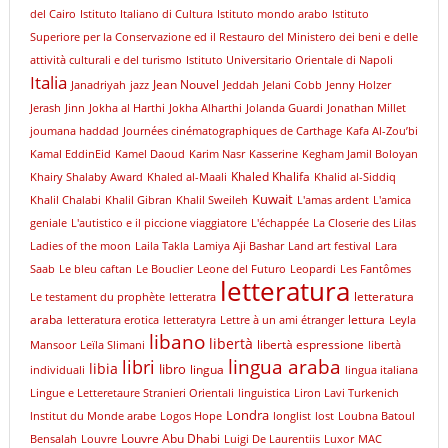
del Cairo
Istituto Italiano di Cultura
Istituto mondo arabo
Istituto
Superiore per la Conservazione ed il Restauro del Ministero dei beni e delle
attività culturali e del turismo
Istituto Universitario Orientale di Napoli
Italia
Jean Nouvel
Janadriyah
jazz
Jeddah
Jelani Cobb
Jenny Holzer
Jerash
Jinn
Jokha al Harthi
Jokha Alharthi
Jolanda Guardi
Jonathan Millet
joumana haddad
Journées cinématographiques de Carthage
Kafa Al-Zou’bi
Kamal EddinEid
Kamel Daoud
Karim Nasr
Kasserine
Kegham Jamil Boloyan
Khaled Khalifa
Khairy Shalaby Award
Khaled al-Maali
Khalid al-Siddiq
Kuwait
Khalil Chalabi
Khalil Gibran
Khalil Sweileh
L'amas ardent
L'amica
geniale
L'autistico e il piccione viaggiatore
L'échappée
La Closerie des Lilas
Ladies of the moon
Laila Takla
Lamiya Aji Bashar
Land art festival
Lara
Saab
Le bleu caftan
Le Bouclier
Leone del Futuro
Leopardi
Les Fantômes
letteratura
letteratura
Le testament du prophète
letteratra
araba
lettura
letteratura erotica
letteratyra
Lettre à un ami étranger
Leyla
libano
libertà
libertà espressione
Mansoor
Leïla Slimani
libertà
libri
lingua araba
libia
libro
lingua
individuali
lingua italiana
Lingue e Letteretaure Stranieri Orientali
linguistica
Liron Lavi Turkenich
Londra
lnstitut du Monde arabe
Logos Hope
longlist
lost
Loubna Batoul
Louvre Abu Dhabi
Bensalah
Louvre
Luigi De Laurentiis
Luxor
MAC