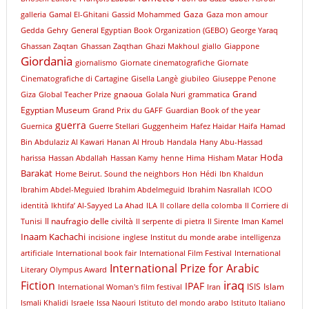
Gaza
galleria
Gamal El-Ghitani
Gassid Mohammed
Gaza mon amour
Gedda
Gehry
General Egyptian Book Organization (GEBO)
George Yaraq
Ghassan Zaqtan
Ghassan Zaqthan
Ghazi Makhoul
giallo
Giappone
Giordania
giornalismo
Giornate cinematografiche
Giornate
Cinematografiche di Cartagine
Gisella Langè
giubileo
Giuseppe Penone
gnaoua
Grand
Giza
Global Teacher Prize
Golala Nuri
grammatica
Egyptian Museum
Grand Prix du GAFF
Guardian Book of the year
guerra
Guernica
Guerre Stellari
Guggenheim
Hafez Haidar
Haifa
Hamad
Bin Abdulaziz Al Kawari
Hanan Al Hroub
Handala
Hany Abu-Hassad
Hoda
harissa
Hassan Abdallah
Hassan Kamy
henne
Hima
Hisham Matar
Barakat
Home Beirut. Sound the neighbors
Hon
Hédi
Ibn Khaldun
Ibrahim Abdel-Meguied
Ibrahim Abdelmeguid
Ibrahim Nasrallah
ICOO
identità
Ikhtifa’ Al-Sayyed La Ahad
ILA
Il collare della colomba
Il Corriere di
Il naufragio delle civiltà
Tunisi
Il serpente di pietra
Il Sirente
Iman Kamel
Inaam Kachachi
incisione
inglese
Institut du monde arabe
intelligenza
artificiale
International book fair
International Film Festival
International
International Prize for Arabic
Literary Olympus Award
iraq
Fiction
IPAF
ISIS
Islam
International Woman's film festival
Iran
Ismali Khalidi
Israele
Issa Naouri
Istituto del mondo arabo
Istituto Italiano