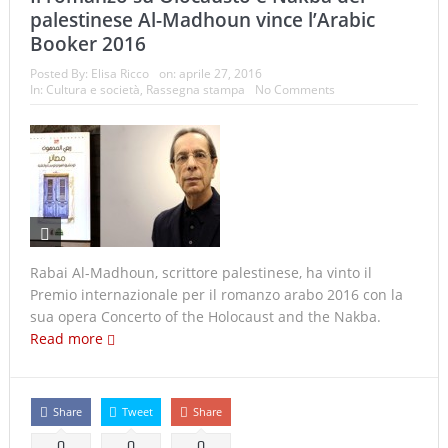
palestinese Al-Madhoun vince l’Arabic
Booker 2016
Posted By:
Elisa Ricco
on:
aprile 27, 2016
In:
Cultura e società
,
Rassegna stampa
No Comments
Rabai Al-Madhoun, scrittore palestinese, ha vinto il
Premio internazionale per il romanzo arabo 2016 con la
sua opera Concerto of the Holocaust and the Nakba.
Read more
Share
Tweet
Share
0
0
0