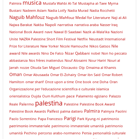
musica
Palmira
Mustafa Wahbi Al-Tal
Mustapha al-Taee
Myrna
Bustani
Nadeem Aslam
Nadia Lotfy
Nadia Murad
Nadia Rocchetti
Naguib Mahfouz
Naguib Mahfouz Medal for Literature
Naji al-Ali
Napoli
narrativa
Najwa Barakat
Nakba
narrativa araba
Nasser Iraq
National Book Award
nave
Nawal El Saadawi
Nazik al-Mala’ika
Nazioni
Unite
NAZRA Palestine Short Film Festival
Netflix
Neustadt International
Nile
Prize for Literature
New Yorker
Nicole Hamouche
Nikos Gatsos
award
Nizar Qabbani
Nile awards
Nino De Falco
nobel
Non ho peccato
abbastanza
Nos frères inattendus
Nouf Alosaimi
Nour Hariri
Nouri al
Jarrah
nozze
Okuda San Miguel
Olocausto
Olp
Omaima al Khamis
Oman
Omar Abusaada
Omar El-Zohairy
Omar ibn Said
Omar Robert
Hamilton
omar sharif
Once upon a time
One book
one Doha
Oran
Organizzazione per l'educazione scientifica e culturale islamica
pace
orientalistica
Oujda
Oum Kulthum
Palamento egiziano
Palazzo
palestina
Palermo
Reale
Palestine
Palestine Book Award
Palmira
Palfest
Palestine Book Awards
palma dattero
Palmyra
Paolini
Parigi
Paolo Sorrentino
Papa Francesco
Park Kyung-ni
patrimonio
patrimonio immateriale
patrimonio immateriale umanità
patrimonio
umanità
Pechino
percorso arabo-normanno
Persia
personalità culturale