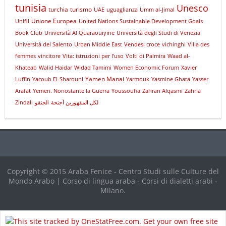
tunisia
Unesco
turchia
turismo
UAE
uguaglianza
Umm al-Jimal
Unione Europea
Unifil
United Nations Sustainable Development Goals
Book Club
Università Al Quaraouiyine
Università degli Studi di Venezia
Università del Salento
Urban Middle East
Vendesi croce
vichinghi
Villa des
femmes
vincitore
Vita: istruzioni per l'uso
Volti di Palmira
Waad al-
Khateab
Walid Haidar
Widad Tamimi
Women Economic Forum
Xavier
Yamen Manai
Luffin
Yacoub El-Sharouni
Yarmouk
Yasmine Ghata
Yasser
Arafat
Yemen. Nonostante la Guerra
Youssoufia
Zahran Alqasmi
Zahria
Zindali
لجنقوi
لكل المقهورين أجنحة
Copyright © 2015 Araba Fenice - Centro Studi sulle Culture del
Mondo Arabo | Corso di lingua araba - Corsi di dialetti arabi -
Milano.