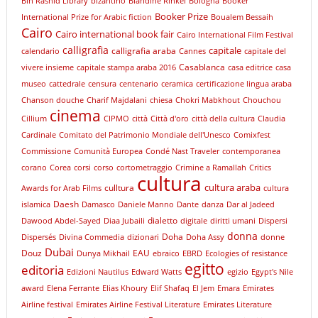
Bin Rashid Library
bizantino
Blandine Rinkel
Bologna
Booker
Booker Prize
International Prize for Arabic fiction
Boualem Bessaih
Cairo
Cairo international book fair
Cairo International Film Festival
calligrafia
capitale
calligrafia araba
calendario
Cannes
capitale del
Casablanca
vivere insieme
capitale stampa araba 2016
casa editrice
casa
museo
cattedrale
censura
centenario
ceramica
certificazione lingua araba
Chanson douche
Charif Majdalani
chiesa
Chokri Mabkhout
Chouchou
cinema
Cillium
CIPMO
città
Città d'oro
città della cultura
Claudia
Cardinale
Comitato del Patrimonio Mondiale dell'Unesco
Comixfest
Commissione
Comunità Europea
Condé Nast Traveler
contemporanea
corano
Corea
corsi
corso
cortometraggio
Crimine a Ramallah
Critics
cultura
cultura araba
culltura
Awards for Arab Films
cultura
Daesh
islamica
Damasco
Daniele Manno
Dante
danza
Dar al Jadeed
dialetto
Dawood Abdel-Sayed
Diaa Jubaili
digitale
diritti umani
Dispersi
donna
Doha
Dispersés
Divina Commedia
dizionari
Doha Assy
donne
Dubai
Douz
EAU
Dunya Mikhail
ebraico
EBRD
Ecologies of resistance
egitto
editoria
Edizioni Nautilus
Edward Watts
egizio
Egypt's Nile
award
Elena Ferrante
Elias Khoury
Elif Shafaq
El Jem
Emara
Emirates
Airline festival
Emirates Airline Festival Literature
Emirates Literature