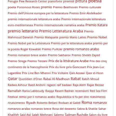
poesia
pittura
Perugia
Pew Research Center
pianoforte
piramidi
premio
poeta
Poisonous Roses
Premio Beethoven
Premio culturale
Premio dell'Unione europea per la letteratura
Premio Emir Abdelkader
premio internazionale letteratura araba
Premio internazionale letteratura
Premio Katara
euro-mediterranea
Premio internazionale narrativa araba
premio letterario
Premio Letteratura Araba
Premio
Premio Nobel
Mahmoud Darwish
Premio Malaparte
premio Mario Lattes
Premio Nobel per la Letteratura
Premio per la letteratura araba
premio per
premio romanzo arabo
la poesia Roger Kowalski
Premio Pulitzer
Premio romanzo breve arabo
Premio Sakharov
Premio Sheikh Zayed
Prix de la littérature Arabe
Premio Strega
Premio Terzani
Prix des cinq
prix Goncourt
continents de la francophonie
Prix du livre
Prix Jean-Luc
Lagardère
Prix Line Ben Mhenni
Prix Voltaire
Qais Azzawi
Qasr el-Hosn
Qatar
Rabat
Rabai Al-Madhoun
Quotidien d'Oran
Rabih Mroué
Radwa Ashour
Raed Andoni
ragazzi
raif badawi
Raja Alem
Rajae Bezzaz
Ramallah
Rania Labboudy
Raqqa
Rasem Badran
recensioni
Red Sea Film
Festival
remio per il romanzo arabo
Repubblica si fa per dire
ricevimento
Roma
romanzo
Riyadh
rinascimento
Roberto Bellani
Rodaan al Galidi
romanzo arabo
romanzo breve
Rosa del deseerto
Sabra & Shatila
Sahar
Salman Rushdie
Khalifeh
Said Aql
Salah Methnani
Salerno
Salon du livre