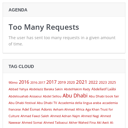
AGENDA
Too Many Requests
The user has sent too many requests in a given amount
of time.
TAG CLOUD
2021
2016
2017
2022
2019
2020
2023
2025
90imo
2016-2017
Abdellatif Laâbi
Abbad Yahya
Abdelaziz Baraka Sakin
AbdelHakim Rady
Abu Dhabi
Abdelouahab Aissaoui
Abdel Sellou
Abu Dhabi book fair
Abu Dhabi festival
Abu Dhabi TV
Accademia della lingua araba
accademia
Adel Esmat
Adonis
francese
Aeham Ahmad
Africa
Aga Khan Trust for
Culture
Ahmad Fawzi Saleh
Ahmed Adnan Najm
Ahmed Nagi
Ahmed
Nawwar
Ahmed Somai
Ahmed Taibaoui
Akher Wahed Fina
Akl Awit
Al-