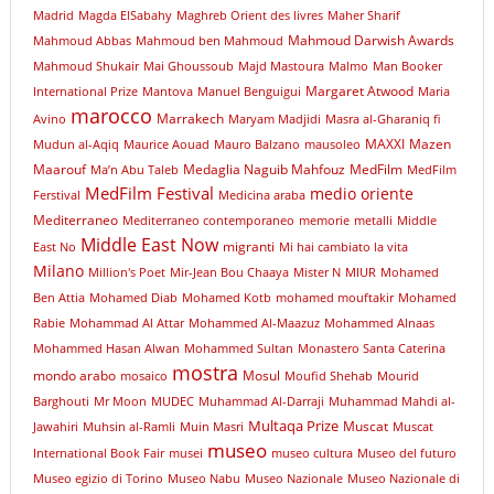
Madrid
Magda ElSabahy
Maghreb Orient des livres
Maher Sharif
Mahmoud Darwish Awards
Mahmoud Abbas
Mahmoud ben Mahmoud
Mahmoud Shukair
Mai Ghoussoub
Majd Mastoura
Malmo
Man Booker
Margaret Atwood
International Prize
Mantova
Manuel Benguigui
Maria
marocco
Marrakech
Avino
Maryam Madjidi
Masra al-Gharaniq fi
MAXXI
Mazen
Mudun al-Aqiq
Maurice Aouad
Mauro Balzano
mausoleo
Maarouf
Medaglia Naguib Mahfouz
MedFilm
Ma’n Abu Taleb
MedFilm
MedFilm Festival
medio oriente
Ferstival
Medicina araba
Mediterraneo
Mediterraneo contemporaneo
memorie
metalli
Middle
Middle East Now
migranti
East No
Mi hai cambiato la vita
Milano
Million's Poet
Mir-Jean Bou Chaaya
Mister N
MIUR
Mohamed
Ben Attia
Mohamed Diab
Mohamed Kotb
mohamed mouftakir
Mohamed
Rabie
Mohammad Al Attar
Mohammed Al-Maazuz
Mohammed Alnaas
Mohammed Hasan Alwan
Mohammed Sultan
Monastero Santa Caterina
mostra
mondo arabo
Mosul
mosaico
Moufid Shehab
Mourid
Barghouti
Mr Moon
MUDEC
Muhammad Al-Darraji
Muhammad Mahdi al-
Multaqa Prize
Muscat
Jawahiri
Muhsin al-Ramli
Muin Masri
Muscat
museo
International Book Fair
musei
museo cultura
Museo del futuro
Museo egizio di Torino
Museo Nabu
Museo Nazionale
Museo Nazionale di