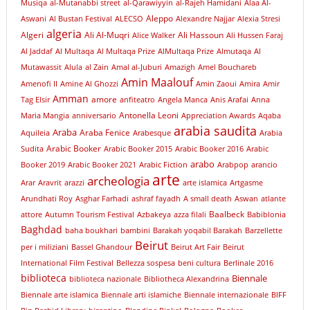
Musiqa
al-Mutanabbi street
al-Qarawiyyin
al-Rajeh Hamidani
Alaa Al-
Aleppo
Aswani
Al Bustan Festival
ALECSO
Alexandre Najjar
Alexia Stresi
algeria
Algeri
Ali Al-Muqri
Ali Hassoun
Alice Walker
Ali Hussen Faraj
Al Jaddaf
Al Multaqa
Al Multaqa Prize
AlMultaqa Prize
Almutaqa
Al
Mutawassit
Alula
al Zain
Amal al-Juburi
Amazigh
Amel Bouchareb
Amin Maalouf
Amenofi II
Amine Al Ghozzi
Amin Zaoui
Amira
Amir
Amman
amore
Tag Elsir
anfiteatro
Angela Manca
Anis Arafai
Anna
Antonella Leoni
Maria Mangia
anniversario
Appreciation Awards
Aqaba
arabia saudita
Araba
Araba Fenice
Aquileia
Arabesque
Arabia
Arabic Booker
Sudita
Arabic Booker 2015
Arabic Booker 2016
Arabic
arabo
Booker 2019
Arabic Booker 2021
Arabic Fiction
Arabpop
arancio
arte
archeologia
Arar
Aravrit
arazzi
arte islamica
Artgasme
Arundhati Roy
Asghar Farhadi
ashraf fayadh
A small death
Aswan
atlante
Baalbeck
attore
Autumn Tourism Festival
Azbakeya
azza filali
Babiblonia
Baghdad
baha boukhari
bambini
Barakah yoqabil Barakah
Barzellette
Beirut
per i miliziani
Bassel Ghandour
Beirut Art Fair
Beirut
International Film Festival
Bellezza sospesa
beni cultura
Berlinale 2016
biblioteca
Biennale
biblioteca nazionale
Bibliotheca Alexandrina
Biennale arte islamica
Biennale arti islamiche
Biennale internazionale
BIFF