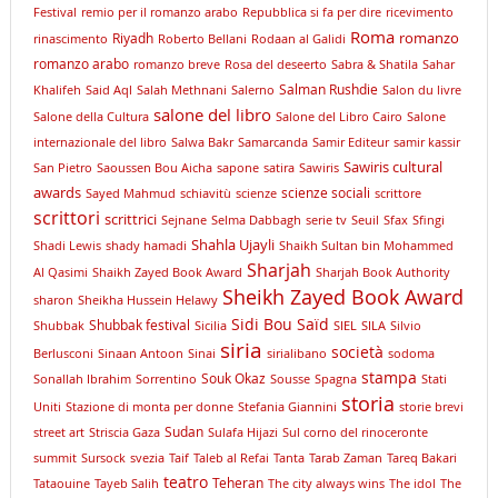
Festival
remio per il romanzo arabo
Repubblica si fa per dire
ricevimento
Roma
romanzo
Riyadh
rinascimento
Roberto Bellani
Rodaan al Galidi
romanzo arabo
romanzo breve
Rosa del deseerto
Sabra & Shatila
Sahar
Salman Rushdie
Khalifeh
Said Aql
Salah Methnani
Salerno
Salon du livre
salone del libro
Salone della Cultura
Salone del Libro Cairo
Salone
internazionale del libro
Salwa Bakr
Samarcanda
Samir Editeur
samir kassir
Sawiris cultural
San Pietro
Saoussen Bou Aicha
sapone
satira
Sawiris
awards
scienze sociali
Sayed Mahmud
schiavitù
scienze
scrittore
scrittori
scrittrici
Sejnane
Selma Dabbagh
serie tv
Seuil
Sfax
Sfingi
Shahla Ujayli
Shadi Lewis
shady hamadi
Shaikh Sultan bin Mohammed
Sharjah
Al Qasimi
Shaikh Zayed Book Award
Sharjah Book Authority
Sheikh Zayed Book Award
sharon
Sheikha Hussein Helawy
Sidi Bou Saïd
Shubbak festival
Shubbak
Sicilia
SIEL
SILA
Silvio
siria
società
Berlusconi
Sinaan Antoon
Sinai
sirialibano
sodoma
stampa
Souk Okaz
Sonallah Ibrahim
Sorrentino
Sousse
Spagna
Stati
storia
Uniti
Stazione di monta per donne
Stefania Giannini
storie brevi
Sudan
street art
Striscia Gaza
Sulafa Hijazi
Sul corno del rinoceronte
summit
Sursock
svezia
Taif
Taleb al Refai
Tanta
Tarab Zaman
Tareq Bakari
teatro
Teheran
Tataouine
Tayeb Salih
The city always wins
The idol
The