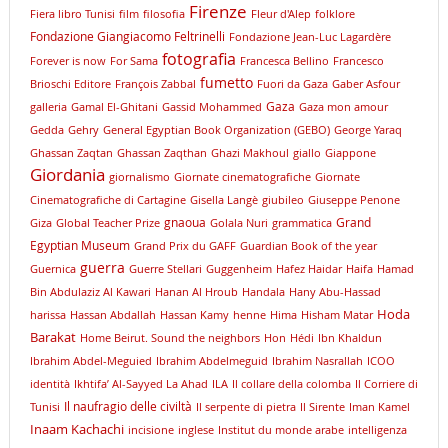
Firenze
Fiera libro Tunisi
film
filosofia
Fleur d'Alep
folklore
Fondazione Giangiacomo Feltrinelli
Fondazione Jean-Luc Lagardère
fotografia
Forever is now
For Sama
Francesca Bellino
Francesco
fumetto
Brioschi Editore
François Zabbal
Fuori da Gaza
Gaber Asfour
Gaza
galleria
Gamal El-Ghitani
Gassid Mohammed
Gaza mon amour
Gedda
Gehry
General Egyptian Book Organization (GEBO)
George Yaraq
Ghassan Zaqtan
Ghassan Zaqthan
Ghazi Makhoul
giallo
Giappone
Giordania
giornalismo
Giornate cinematografiche
Giornate
Cinematografiche di Cartagine
Gisella Langè
giubileo
Giuseppe Penone
gnaoua
Grand
Giza
Global Teacher Prize
Golala Nuri
grammatica
Egyptian Museum
Grand Prix du GAFF
Guardian Book of the year
guerra
Guernica
Guerre Stellari
Guggenheim
Hafez Haidar
Haifa
Hamad
Bin Abdulaziz Al Kawari
Hanan Al Hroub
Handala
Hany Abu-Hassad
Hoda
harissa
Hassan Abdallah
Hassan Kamy
henne
Hima
Hisham Matar
Barakat
Home Beirut. Sound the neighbors
Hon
Hédi
Ibn Khaldun
Ibrahim Abdel-Meguied
Ibrahim Abdelmeguid
Ibrahim Nasrallah
ICOO
identità
Ikhtifa’ Al-Sayyed La Ahad
ILA
Il collare della colomba
Il Corriere di
Il naufragio delle civiltà
Tunisi
Il serpente di pietra
Il Sirente
Iman Kamel
Inaam Kachachi
incisione
inglese
Institut du monde arabe
intelligenza