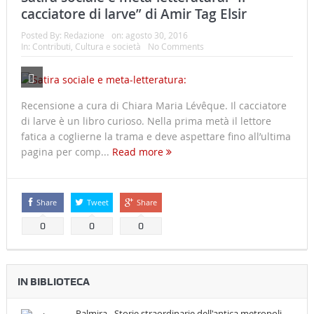
cacciatore di larve” di Amir Tag Elsir
Posted By:
Redazione
on:
agosto 30, 2016
In:
Contributi
,
Cultura e società
No Comments
Recensione a cura di Chiara Maria Lévêque. Il cacciatore
di larve è un libro curioso. Nella prima metà il lettore
fatica a coglierne la trama e deve aspettare fino all’ultima
pagina per comp...
Read more
Share
Tweet
Share
0
0
0
IN BIBLIOTECA
Palmira - Storie straordinarie dell'antica metropoli