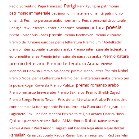
Parigi
Paolo Sorrentino
Papa Francesco
Park Kyung-ni
patrimonio
patrimonio immateriale
patrimonio immateriale umanità
patrimonio
umanità
Pechino
percorso arabo-normanno
Persia
personalità culturale
poesia
pittura
Perugia
Pew Research Center
pianoforte
piramidi
premio
poeta
Poisonous Roses
Premio Beethoven
Premio culturale
Premio dell'Unione europea per la letteratura
Premio Emir Abdelkader
premio internazionale letteratura araba
Premio internazionale letteratura
Premio Katara
euro-mediterranea
Premio internazionale narrativa araba
premio letterario
Premio Letteratura Araba
Premio
Premio Nobel
Mahmoud Darwish
Premio Malaparte
premio Mario Lattes
Premio Nobel per la Letteratura
Premio per la letteratura araba
premio per
premio romanzo arabo
la poesia Roger Kowalski
Premio Pulitzer
Premio romanzo breve arabo
Premio Sakharov
Premio Sheikh Zayed
Prix de la littérature Arabe
Premio Strega
Premio Terzani
Prix des cinq
prix Goncourt
continents de la francophonie
Prix du livre
Prix Jean-Luc
Lagardère
Prix Line Ben Mhenni
Prix Voltaire
Qais Azzawi
Qasr el-Hosn
Qatar
Rabat
Rabai Al-Madhoun
Quotidien d'Oran
Rabih Mroué
Radwa Ashour
Raed Andoni
ragazzi
raif badawi
Raja Alem
Rajae Bezzaz
Ramallah
Rania Labboudy
Raqqa
Rasem Badran
recensioni
Red Sea Film