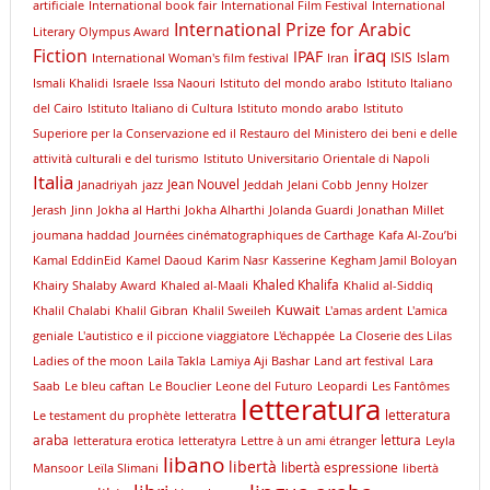
artificiale
International book fair
International Film Festival
International
International Prize for Arabic
Literary Olympus Award
iraq
Fiction
IPAF
ISIS
Islam
International Woman's film festival
Iran
Ismali Khalidi
Israele
Issa Naouri
Istituto del mondo arabo
Istituto Italiano
del Cairo
Istituto Italiano di Cultura
Istituto mondo arabo
Istituto
Superiore per la Conservazione ed il Restauro del Ministero dei beni e delle
attività culturali e del turismo
Istituto Universitario Orientale di Napoli
Italia
Jean Nouvel
Janadriyah
jazz
Jeddah
Jelani Cobb
Jenny Holzer
Jerash
Jinn
Jokha al Harthi
Jokha Alharthi
Jolanda Guardi
Jonathan Millet
joumana haddad
Journées cinématographiques de Carthage
Kafa Al-Zou’bi
Kamal EddinEid
Kamel Daoud
Karim Nasr
Kasserine
Kegham Jamil Boloyan
Khaled Khalifa
Khairy Shalaby Award
Khaled al-Maali
Khalid al-Siddiq
Kuwait
Khalil Chalabi
Khalil Gibran
Khalil Sweileh
L'amas ardent
L'amica
geniale
L'autistico e il piccione viaggiatore
L'échappée
La Closerie des Lilas
Ladies of the moon
Laila Takla
Lamiya Aji Bashar
Land art festival
Lara
Saab
Le bleu caftan
Le Bouclier
Leone del Futuro
Leopardi
Les Fantômes
letteratura
letteratura
Le testament du prophète
letteratra
araba
lettura
letteratura erotica
letteratyra
Lettre à un ami étranger
Leyla
libano
libertà
libertà espressione
Mansoor
Leïla Slimani
libertà