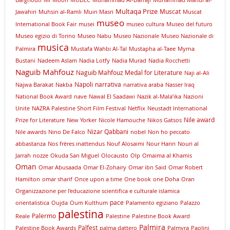
Multaqa Prize
Muscat
Jawahiri
Muhsin al-Ramli
Muin Masri
Muscat
museo
International Book Fair
musei
museo cultura
Museo del futuro
Museo egizio di Torino
Museo Nabu
Museo Nazionale
Museo Nazionale di
musica
Palmira
Mustafa Wahbi Al-Tal
Mustapha al-Taee
Myrna
Bustani
Nadeem Aslam
Nadia Lotfy
Nadia Murad
Nadia Rocchetti
Naguib Mahfouz
Naguib Mahfouz Medal for Literature
Naji al-Ali
Napoli
narrativa
Najwa Barakat
Nakba
narrativa araba
Nasser Iraq
National Book Award
nave
Nawal El Saadawi
Nazik al-Mala’ika
Nazioni
Unite
NAZRA Palestine Short Film Festival
Netflix
Neustadt International
Nile award
Prize for Literature
New Yorker
Nicole Hamouche
Nikos Gatsos
Nizar Qabbani
Nile awards
Nino De Falco
nobel
Non ho peccato
abbastanza
Nos frères inattendus
Nouf Alosaimi
Nour Hariri
Nouri al
Jarrah
nozze
Okuda San Miguel
Olocausto
Olp
Omaima al Khamis
Oman
Omar Abusaada
Omar El-Zohairy
Omar ibn Said
Omar Robert
Hamilton
omar sharif
Once upon a time
One book
one Doha
Oran
Organizzazione per l'educazione scientifica e culturale islamica
pace
orientalistica
Oujda
Oum Kulthum
Palamento egiziano
Palazzo
palestina
Palermo
Reale
Palestine
Palestine Book Award
Palmira
Palfest
Palestine Book Awards
palma dattero
Palmyra
Paolini