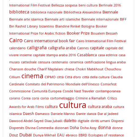
International Film Festival
Bellezza sospesa
beni cultura
Berlinale 2016
biblioteca
Biennale
biblioteca nazionale
Bibliotheca Alexandrina
Biennale arte islamica
Biennale arti islamiche
Biennale internazionale
BIFF
Bin Rashid Library
bizantino
Blandine Rinkel
Bologna
Booker
Booker Prize
International Prize for Arabic fiction
Boualem Bessaih
Cairo
Cairo international book fair
Cairo International Film Festival
calligrafia
capitale
calligrafia araba
calendario
Cannes
capitale del
Casablanca
vivere insieme
capitale stampa araba 2016
casa editrice
casa
museo
cattedrale
censura
centenario
ceramica
certificazione lingua araba
Chanson douche
Charif Majdalani
chiesa
Chokri Mabkhout
Chouchou
cinema
Cillium
CIPMO
città
Città d'oro
città della cultura
Claudia
Cardinale
Comitato del Patrimonio Mondiale dell'Unesco
Comixfest
Commissione
Comunità Europea
Condé Nast Traveler
contemporanea
corano
Corea
corsi
corso
cortometraggio
Crimine a Ramallah
Critics
cultura
cultura araba
culltura
Awards for Arab Films
cultura
Daesh
islamica
Damasco
Daniele Manno
Dante
danza
Dar al Jadeed
dialetto
Dawood Abdel-Sayed
Diaa Jubaili
digitale
diritti umani
Dispersi
donna
Doha
Dispersés
Divina Commedia
dizionari
Doha Assy
donne
Dubai
Douz
EAU
Dunya Mikhail
ebraico
EBRD
Ecologies of resistance