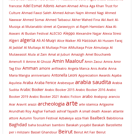
Adel Esmat
Adonis
francese
Aeham Ahmad
Africa
Aga Khan Trust for
Culture
Ahmad Fawzi Saleh
Ahmed Adnan Najm
Ahmed Nagi
Ahmed
Nawwar
Ahmed Somai
Ahmed Taibaoui
Akher Wahed Fina
Akl Awit
Al-
Musiqa
al-Mutanabbi street
al-Qarawiyyin
al-Rajeh Hamidani
Alaa Al-
Aleppo
Aswani
Al Bustan Festival
ALECSO
Alexandre Najjar
Alexia Stresi
algeria
Algeri
Ali Al-Muqri
Ali Hassoun
Alice Walker
Ali Hussen Faraj
Al Jaddaf
Al Multaqa
Al Multaqa Prize
AlMultaqa Prize
Almutaqa
Al
Mutawassit
Alula
al Zain
Amal al-Juburi
Amazigh
Amel Bouchareb
Amin Maalouf
Amenofi II
Amine Al Ghozzi
Amin Zaoui
Amira
Amir
Amman
amore
Tag Elsir
anfiteatro
Angela Manca
Anis Arafai
Anna
Antonella Leoni
Maria Mangia
anniversario
Appreciation Awards
Aqaba
arabia saudita
Araba
Araba Fenice
Aquileia
Arabesque
Arabia
Arabic Booker
Sudita
Arabic Booker 2015
Arabic Booker 2016
Arabic
arabo
Booker 2019
Arabic Booker 2021
Arabic Fiction
Arabpop
arancio
arte
archeologia
Arar
Aravrit
arazzi
arte islamica
Artgasme
Arundhati Roy
Asghar Farhadi
ashraf fayadh
A small death
Aswan
atlante
Baalbeck
attore
Autumn Tourism Festival
Azbakeya
azza filali
Babiblonia
Baghdad
baha boukhari
bambini
Barakah yoqabil Barakah
Barzellette
Beirut
per i miliziani
Bassel Ghandour
Beirut Art Fair
Beirut