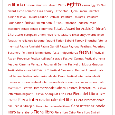
egitto
editoria
Edizioni Nautilus
Edward Watts
egizio
Egypt's Nile
award
Elena Ferrante
Elias Khoury
Elif Shafaq
El Jem
Emara
Emirates
Airline festival
Emirates Airline Festival Literature
Emirates Literature
Emirati
Emuse
Foundation
Emirati Arabi
Ermanno Tedeschi
esilio
Etisalat Award for Arabic Children’s
Essaouira
estate
Estate Fiorentina
Literature
European Union Prize for Literature
Excellency Awards
Expo
fanatismo religioso
faraone
faraoni
Farian Sabahi
Farouk Shousha
fatema
mernissi
Fatma Almheiri
Fatma Qandil
Fatwa
Fayrouz
Feathers
Federisco
festival
Busonero
Feltrinelli
femminismo
festa indipendenza
Festival
Aix-en-Provence
Festival calligrafia araba
Festival Cannes
Festival cinema
Festival Cinema Venezia
Festival di Berlino
Festival di Musica Gnaoua
Festival Film
Festivaletteratura
festival film arabo
Festival Interazionale
del Sahara
Festival internazionale dei Ksour
Festival internazionale di
musica sinfonica
Festival Internazionale di Poesia
Festival internazionale
Festival letteratura
Festival internazionale Sahara
Marrakech
Festival
Fiera del Libro
Fez
Fiera
letteratura migranti
Festival Sharquiat
Fiera
Fiera internazionale del libro
Fiera internazionale
Interan
fiera internazionale
del libro di Sharjah
Fiera internazionale libero
Fiera libro
libro
fiera libero
Fiera libro Cairo
Fiera libro Emirati