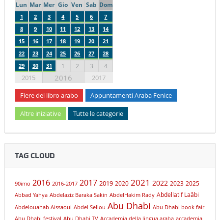
Lun
Mar
Mer
Gio
Ven
Sab
Dom
1
2
3
4
5
6
7
8
9
10
11
12
13
14
15
16
17
18
19
20
21
22
23
24
25
26
27
28
29
30
31
1
2
3
4
2016
2015
2017
Fiere del libro arabo
Appuntamenti Araba Fenice
Altre iniziative
Tutte le categorie
TAG CLOUD
2021
2016
2017
2019
2022
2020
2023
2025
90imo
2016-2017
Abdellatif Laâbi
Abbad Yahya
Abdelaziz Baraka Sakin
AbdelHakim Rady
Abu Dhabi
Abdelouahab Aissaoui
Abdel Sellou
Abu Dhabi book fair
Abu Dhabi festival
Abu Dhabi TV
Accademia della lingua araba
accademia