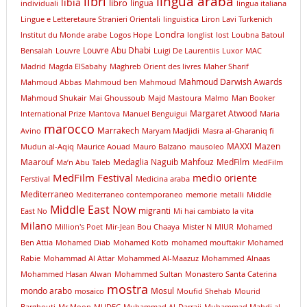
lingua araba
libri
libia
libro
lingua
individuali
lingua italiana
Lingue e Letteretaure Stranieri Orientali
linguistica
Liron Lavi Turkenich
Londra
lnstitut du Monde arabe
Logos Hope
longlist
lost
Loubna Batoul
Louvre Abu Dhabi
Bensalah
Louvre
Luigi De Laurentiis
Luxor
MAC
Madrid
Magda ElSabahy
Maghreb Orient des livres
Maher Sharif
Mahmoud Darwish Awards
Mahmoud Abbas
Mahmoud ben Mahmoud
Mahmoud Shukair
Mai Ghoussoub
Majd Mastoura
Malmo
Man Booker
Margaret Atwood
International Prize
Mantova
Manuel Benguigui
Maria
marocco
Marrakech
Avino
Maryam Madjidi
Masra al-Gharaniq fi
MAXXI
Mazen
Mudun al-Aqiq
Maurice Aouad
Mauro Balzano
mausoleo
Maarouf
Medaglia Naguib Mahfouz
MedFilm
Ma’n Abu Taleb
MedFilm
MedFilm Festival
medio oriente
Ferstival
Medicina araba
Mediterraneo
Mediterraneo contemporaneo
memorie
metalli
Middle
Middle East Now
migranti
East No
Mi hai cambiato la vita
Milano
Million's Poet
Mir-Jean Bou Chaaya
Mister N
MIUR
Mohamed
Ben Attia
Mohamed Diab
Mohamed Kotb
mohamed mouftakir
Mohamed
Rabie
Mohammad Al Attar
Mohammed Al-Maazuz
Mohammed Alnaas
Mohammed Hasan Alwan
Mohammed Sultan
Monastero Santa Caterina
mostra
mondo arabo
Mosul
mosaico
Moufid Shehab
Mourid
Barghouti
Mr Moon
MUDEC
Muhammad Al-Darraji
Muhammad Mahdi al-