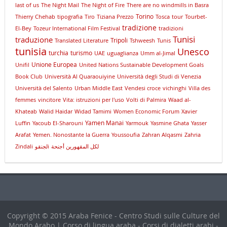
last of us
The Night Mail
The Night of Fire
There are no windmills in Basra
Torino
Thierry Chehab
tipografia
Tiro
Tiziana Prezzo
Tosca
tour
Tourbet-
tradizione
El-Bey
Tozeur International Film Festival
tradizioni
Tunisi
traduzione
Tripoli
Translated Literature
Tshweesh
Tunis
tunisia
Unesco
turchia
turismo
UAE
uguaglianza
Umm al-Jimal
Unione Europea
Unifil
United Nations Sustainable Development Goals
Book Club
Università Al Quaraouiyine
Università degli Studi di Venezia
Università del Salento
Urban Middle East
Vendesi croce
vichinghi
Villa des
femmes
vincitore
Vita: istruzioni per l'uso
Volti di Palmira
Waad al-
Khateab
Walid Haidar
Widad Tamimi
Women Economic Forum
Xavier
Yamen Manai
Luffin
Yacoub El-Sharouni
Yarmouk
Yasmine Ghata
Yasser
Arafat
Yemen. Nonostante la Guerra
Youssoufia
Zahran Alqasmi
Zahria
Zindali
لجنقوi
لكل المقهورين أجنحة
Copyright © 2015 Araba Fenice - Centro Studi sulle Culture del
Mondo Arabo | Corso di lingua araba - Corsi di dialetti arabi -