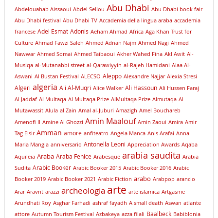
Abu Dhabi
Abdelouahab Aissaoui
Abdel Sellou
Abu Dhabi book fair
Abu Dhabi festival
Abu Dhabi TV
Accademia della lingua araba
accademia
Adel Esmat
Adonis
francese
Aeham Ahmad
Africa
Aga Khan Trust for
Culture
Ahmad Fawzi Saleh
Ahmed Adnan Najm
Ahmed Nagi
Ahmed
Nawwar
Ahmed Somai
Ahmed Taibaoui
Akher Wahed Fina
Akl Awit
Al-
Musiqa
al-Mutanabbi street
al-Qarawiyyin
al-Rajeh Hamidani
Alaa Al-
Aleppo
Aswani
Al Bustan Festival
ALECSO
Alexandre Najjar
Alexia Stresi
algeria
Algeri
Ali Al-Muqri
Ali Hassoun
Alice Walker
Ali Hussen Faraj
Al Jaddaf
Al Multaqa
Al Multaqa Prize
AlMultaqa Prize
Almutaqa
Al
Mutawassit
Alula
al Zain
Amal al-Juburi
Amazigh
Amel Bouchareb
Amin Maalouf
Amenofi II
Amine Al Ghozzi
Amin Zaoui
Amira
Amir
Amman
amore
Tag Elsir
anfiteatro
Angela Manca
Anis Arafai
Anna
Antonella Leoni
Maria Mangia
anniversario
Appreciation Awards
Aqaba
arabia saudita
Araba
Araba Fenice
Aquileia
Arabesque
Arabia
Arabic Booker
Sudita
Arabic Booker 2015
Arabic Booker 2016
Arabic
arabo
Booker 2019
Arabic Booker 2021
Arabic Fiction
Arabpop
arancio
arte
archeologia
Arar
Aravrit
arazzi
arte islamica
Artgasme
Arundhati Roy
Asghar Farhadi
ashraf fayadh
A small death
Aswan
atlante
Baalbeck
attore
Autumn Tourism Festival
Azbakeya
azza filali
Babiblonia