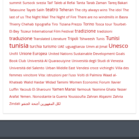
summit
Sursock
svezia
Taif
Taleb al Refai
Tanta
Tarab Zaman
Tareq Bakari
teatro
Teheran
Tataouine
Tayeb Salih
The city always wins
The idol
The
last of us
The Night Mail
The Night of Fire
There are no windmills in Basra
Torino
Thierry Chehab
tipografia
Tiro
Tiziana Prezzo
Tosca
tour
Tourbet-
tradizione
El-Bey
Tozeur International Film Festival
tradizioni
Tunisi
traduzione
Tripoli
Translated Literature
Tshweesh
Tunis
tunisia
Unesco
turchia
turismo
UAE
uguaglianza
Umm al-Jimal
Unione Europea
Unifil
United Nations Sustainable Development Goals
Book Club
Università Al Quaraouiyine
Università degli Studi di Venezia
Università del Salento
Urban Middle East
Vendesi croce
vichinghi
Villa des
femmes
vincitore
Vita: istruzioni per l'uso
Volti di Palmira
Waad al-
Khateab
Walid Haidar
Widad Tamimi
Women Economic Forum
Xavier
Yamen Manai
Luffin
Yacoub El-Sharouni
Yarmouk
Yasmine Ghata
Yasser
Arafat
Yemen. Nonostante la Guerra
Youssoufia
Zahran Alqasmi
Zahria
Zindali
لجنقوi
لكل المقهورين أجنحة