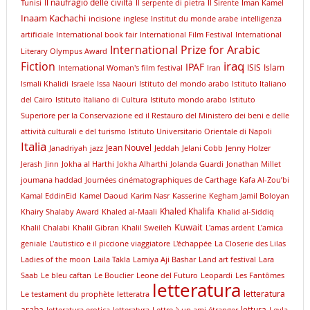
Il naufragio delle civiltà
Tunisi
Il serpente di pietra
Il Sirente
Iman Kamel
Inaam Kachachi
incisione
inglese
Institut du monde arabe
intelligenza
artificiale
International book fair
International Film Festival
International
International Prize for Arabic
Literary Olympus Award
iraq
Fiction
IPAF
ISIS
Islam
International Woman's film festival
Iran
Ismali Khalidi
Israele
Issa Naouri
Istituto del mondo arabo
Istituto Italiano
del Cairo
Istituto Italiano di Cultura
Istituto mondo arabo
Istituto
Superiore per la Conservazione ed il Restauro del Ministero dei beni e delle
attività culturali e del turismo
Istituto Universitario Orientale di Napoli
Italia
Jean Nouvel
Janadriyah
jazz
Jeddah
Jelani Cobb
Jenny Holzer
Jerash
Jinn
Jokha al Harthi
Jokha Alharthi
Jolanda Guardi
Jonathan Millet
joumana haddad
Journées cinématographiques de Carthage
Kafa Al-Zou’bi
Kamal EddinEid
Kamel Daoud
Karim Nasr
Kasserine
Kegham Jamil Boloyan
Khaled Khalifa
Khairy Shalaby Award
Khaled al-Maali
Khalid al-Siddiq
Kuwait
Khalil Chalabi
Khalil Gibran
Khalil Sweileh
L'amas ardent
L'amica
geniale
L'autistico e il piccione viaggiatore
L'échappée
La Closerie des Lilas
Ladies of the moon
Laila Takla
Lamiya Aji Bashar
Land art festival
Lara
Saab
Le bleu caftan
Le Bouclier
Leone del Futuro
Leopardi
Les Fantômes
letteratura
letteratura
Le testament du prophète
letteratra
araba
lettura
letteratura erotica
letteratyra
Lettre à un ami étranger
Leyla