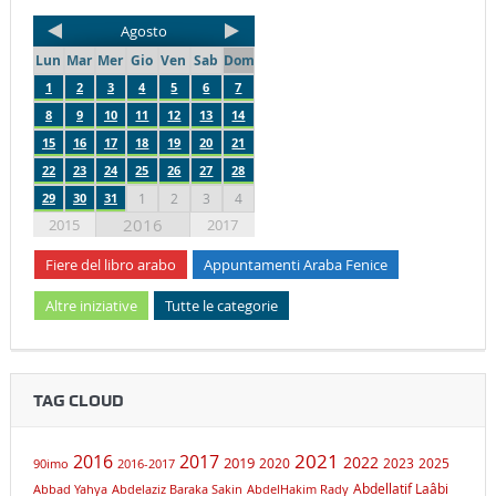
Agosto
Lun
Mar
Mer
Gio
Ven
Sab
Dom
1
2
3
4
5
6
7
8
9
10
11
12
13
14
15
16
17
18
19
20
21
22
23
24
25
26
27
28
29
30
31
1
2
3
4
2016
2015
2017
Fiere del libro arabo
Appuntamenti Araba Fenice
Altre iniziative
Tutte le categorie
TAG CLOUD
2021
2016
2017
2019
2022
2020
2023
2025
90imo
2016-2017
Abdellatif Laâbi
Abbad Yahya
Abdelaziz Baraka Sakin
AbdelHakim Rady