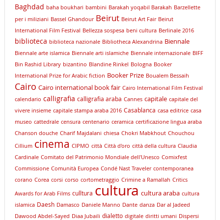
Baghdad
baha boukhari
bambini
Barakah yoqabil Barakah
Barzellette
Beirut
per i miliziani
Bassel Ghandour
Beirut Art Fair
Beirut
International Film Festival
Bellezza sospesa
beni cultura
Berlinale 2016
biblioteca
Biennale
biblioteca nazionale
Bibliotheca Alexandrina
Biennale arte islamica
Biennale arti islamiche
Biennale internazionale
BIFF
Bin Rashid Library
bizantino
Blandine Rinkel
Bologna
Booker
Booker Prize
International Prize for Arabic fiction
Boualem Bessaih
Cairo
Cairo international book fair
Cairo International Film Festival
calligrafia
capitale
calligrafia araba
calendario
Cannes
capitale del
Casablanca
vivere insieme
capitale stampa araba 2016
casa editrice
casa
museo
cattedrale
censura
centenario
ceramica
certificazione lingua araba
Chanson douche
Charif Majdalani
chiesa
Chokri Mabkhout
Chouchou
cinema
Cillium
CIPMO
città
Città d'oro
città della cultura
Claudia
Cardinale
Comitato del Patrimonio Mondiale dell'Unesco
Comixfest
Commissione
Comunità Europea
Condé Nast Traveler
contemporanea
corano
Corea
corsi
corso
cortometraggio
Crimine a Ramallah
Critics
cultura
cultura araba
culltura
Awards for Arab Films
cultura
Daesh
islamica
Damasco
Daniele Manno
Dante
danza
Dar al Jadeed
dialetto
Dawood Abdel-Sayed
Diaa Jubaili
digitale
diritti umani
Dispersi