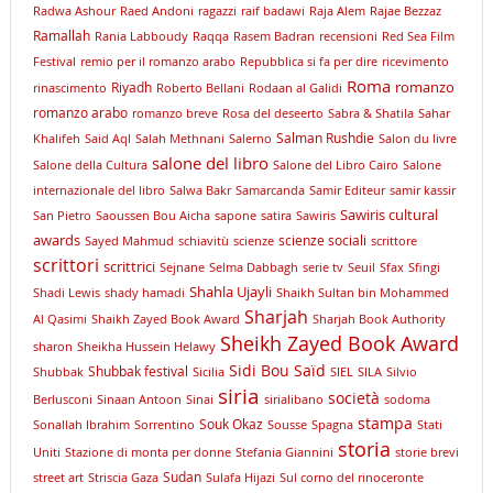
Radwa Ashour
Raed Andoni
ragazzi
raif badawi
Raja Alem
Rajae Bezzaz
Ramallah
Rania Labboudy
Raqqa
Rasem Badran
recensioni
Red Sea Film
Festival
remio per il romanzo arabo
Repubblica si fa per dire
ricevimento
Roma
romanzo
Riyadh
rinascimento
Roberto Bellani
Rodaan al Galidi
romanzo arabo
romanzo breve
Rosa del deseerto
Sabra & Shatila
Sahar
Salman Rushdie
Khalifeh
Said Aql
Salah Methnani
Salerno
Salon du livre
salone del libro
Salone della Cultura
Salone del Libro Cairo
Salone
internazionale del libro
Salwa Bakr
Samarcanda
Samir Editeur
samir kassir
Sawiris cultural
San Pietro
Saoussen Bou Aicha
sapone
satira
Sawiris
awards
scienze sociali
Sayed Mahmud
schiavitù
scienze
scrittore
scrittori
scrittrici
Sejnane
Selma Dabbagh
serie tv
Seuil
Sfax
Sfingi
Shahla Ujayli
Shadi Lewis
shady hamadi
Shaikh Sultan bin Mohammed
Sharjah
Al Qasimi
Shaikh Zayed Book Award
Sharjah Book Authority
Sheikh Zayed Book Award
sharon
Sheikha Hussein Helawy
Sidi Bou Saïd
Shubbak festival
Shubbak
Sicilia
SIEL
SILA
Silvio
siria
società
Berlusconi
Sinaan Antoon
Sinai
sirialibano
sodoma
stampa
Souk Okaz
Sonallah Ibrahim
Sorrentino
Sousse
Spagna
Stati
storia
Uniti
Stazione di monta per donne
Stefania Giannini
storie brevi
Sudan
street art
Striscia Gaza
Sulafa Hijazi
Sul corno del rinoceronte