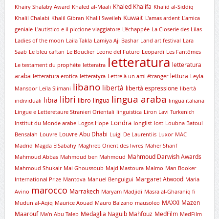
Khaled Khalifa
Khairy Shalaby Award
Khaled al-Maali
Khalid al-Siddiq
Kuwait
Khalil Chalabi
Khalil Gibran
Khalil Sweileh
L'amas ardent
L'amica
geniale
L'autistico e il piccione viaggiatore
L'échappée
La Closerie des Lilas
Ladies of the moon
Laila Takla
Lamiya Aji Bashar
Land art festival
Lara
Saab
Le bleu caftan
Le Bouclier
Leone del Futuro
Leopardi
Les Fantômes
letteratura
letteratura
Le testament du prophète
letteratra
araba
lettura
letteratura erotica
letteratyra
Lettre à un ami étranger
Leyla
libano
libertà
libertà espressione
Mansoor
Leïla Slimani
libertà
lingua araba
libri
libia
libro
lingua
individuali
lingua italiana
Lingue e Letteretaure Stranieri Orientali
linguistica
Liron Lavi Turkenich
Londra
lnstitut du Monde arabe
Logos Hope
longlist
lost
Loubna Batoul
Louvre Abu Dhabi
Bensalah
Louvre
Luigi De Laurentiis
Luxor
MAC
Madrid
Magda ElSabahy
Maghreb Orient des livres
Maher Sharif
Mahmoud Darwish Awards
Mahmoud Abbas
Mahmoud ben Mahmoud
Mahmoud Shukair
Mai Ghoussoub
Majd Mastoura
Malmo
Man Booker
Margaret Atwood
International Prize
Mantova
Manuel Benguigui
Maria
marocco
Marrakech
Avino
Maryam Madjidi
Masra al-Gharaniq fi
MAXXI
Mazen
Mudun al-Aqiq
Maurice Aouad
Mauro Balzano
mausoleo
Maarouf
Medaglia Naguib Mahfouz
MedFilm
Ma’n Abu Taleb
MedFilm