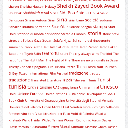
Sheikh Zayed Book Award
sharon
Sheikha Hussein Helawy
Sidi Bou Saïd
Shubbak festival
Shubbak
Sicilia
SIEL
SILA
Silvio
siria
società
Berlusconi
Sinaan Antoon
Sinai
sirialibano
sodoma
stampa
Souk Okaz
Sonallah Ibrahim
Sorrentino
Sousse
Spagna
Stati
storia
Uniti
Stazione di monta per donne
Stefania Giannini
storie brevi
Sudan
street art
Striscia Gaza
Sulafa Hijazi
Sul corno del rinoceronte
summit
Sursock
svezia
Taif
Taleb al Refai
Tanta
Tarab Zaman
Tareq Bakari
teatro
Teheran
Tataouine
Tayeb Salih
The city always wins
The idol
The
last of us
The Night Mail
The Night of Fire
There are no windmills in Basra
Torino
Thierry Chehab
tipografia
Tiro
Tiziana Prezzo
Tosca
tour
Tourbet-
tradizione
El-Bey
Tozeur International Film Festival
tradizioni
Tunisi
traduzione
Tripoli
Translated Literature
Tshweesh
Tunis
tunisia
Unesco
turchia
turismo
UAE
uguaglianza
Umm al-Jimal
Unione Europea
Unifil
United Nations Sustainable Development Goals
Book Club
Università Al Quaraouiyine
Università degli Studi di Venezia
Università del Salento
Urban Middle East
Vendesi croce
vichinghi
Villa des
femmes
vincitore
Vita: istruzioni per l'uso
Volti di Palmira
Waad al-
Khateab
Walid Haidar
Widad Tamimi
Women Economic Forum
Xavier
Yamen Manai
Luffin
Yacoub El-Sharouni
Yarmouk
Yasmine Ghata
Yasser