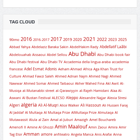
TAG CLOUD
2021
2016
2017
2019
2022
2020
2023
2025
90imo
2016-2017
Abdellatif Laâbi
Abbad Yahya
Abdelaziz Baraka Sakin
AbdelHakim Rady
Abu Dhabi
Abdelouahab Aissaoui
Abdel Sellou
Abu Dhabi book fair
Abu Dhabi festival
Abu Dhabi TV
Accademia della lingua araba
accademia
Adel Esmat
Adonis
francese
Aeham Ahmad
Africa
Aga Khan Trust for
Culture
Ahmad Fawzi Saleh
Ahmed Adnan Najm
Ahmed Nagi
Ahmed
Nawwar
Ahmed Somai
Ahmed Taibaoui
Akher Wahed Fina
Akl Awit
Al-
Musiqa
al-Mutanabbi street
al-Qarawiyyin
al-Rajeh Hamidani
Alaa Al-
Aleppo
Aswani
Al Bustan Festival
ALECSO
Alexandre Najjar
Alexia Stresi
algeria
Algeri
Ali Al-Muqri
Ali Hassoun
Alice Walker
Ali Hussen Faraj
Al Jaddaf
Al Multaqa
Al Multaqa Prize
AlMultaqa Prize
Almutaqa
Al
Mutawassit
Alula
al Zain
Amal al-Juburi
Amazigh
Amel Bouchareb
Amin Maalouf
Amenofi II
Amine Al Ghozzi
Amin Zaoui
Amira
Amir
Amman
amore
Tag Elsir
anfiteatro
Angela Manca
Anis Arafai
Anna