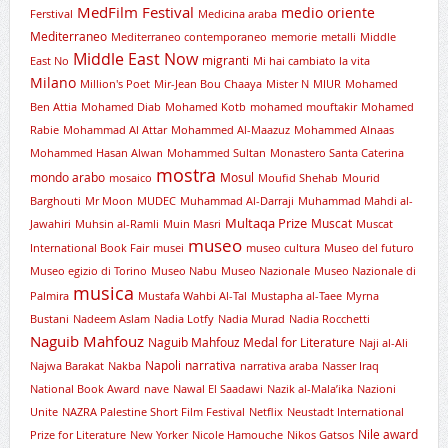
MedFilm Festival
medio oriente
Ferstival
Medicina araba
Mediterraneo
Mediterraneo contemporaneo
memorie
metalli
Middle
Middle East Now
migranti
East No
Mi hai cambiato la vita
Milano
Million's Poet
Mir-Jean Bou Chaaya
Mister N
MIUR
Mohamed
Ben Attia
Mohamed Diab
Mohamed Kotb
mohamed mouftakir
Mohamed
Rabie
Mohammad Al Attar
Mohammed Al-Maazuz
Mohammed Alnaas
Mohammed Hasan Alwan
Mohammed Sultan
Monastero Santa Caterina
mostra
mondo arabo
Mosul
mosaico
Moufid Shehab
Mourid
Barghouti
Mr Moon
MUDEC
Muhammad Al-Darraji
Muhammad Mahdi al-
Multaqa Prize
Muscat
Jawahiri
Muhsin al-Ramli
Muin Masri
Muscat
museo
International Book Fair
musei
museo cultura
Museo del futuro
Museo egizio di Torino
Museo Nabu
Museo Nazionale
Museo Nazionale di
musica
Palmira
Mustafa Wahbi Al-Tal
Mustapha al-Taee
Myrna
Bustani
Nadeem Aslam
Nadia Lotfy
Nadia Murad
Nadia Rocchetti
Naguib Mahfouz
Naguib Mahfouz Medal for Literature
Naji al-Ali
Napoli
narrativa
Najwa Barakat
Nakba
narrativa araba
Nasser Iraq
National Book Award
nave
Nawal El Saadawi
Nazik al-Mala’ika
Nazioni
Unite
NAZRA Palestine Short Film Festival
Netflix
Neustadt International
Nile award
Prize for Literature
New Yorker
Nicole Hamouche
Nikos Gatsos