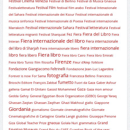
Festival Cinema Venezia
Festival di Berlino
Festival di Musica Gnaoua
Festival Film
Festivaletteratura
festival film arabo
Festival Interazionale
del Sahara
Festival internazionale dei Ksour
Festival internazionale di
musica sinfonica
Festival Internazionale di Poesia
Festival internazionale
Festival letteratura
Festival internazionale Sahara
Marrakech
Festival
Fiera del Libro
Fez
Fiera
letteratura migranti
Festival Sharquiat
Fiera
Fiera internazionale del libro
Fiera internazionale
Interan
fiera internazionale
del libro di Sharjah
Fiera internazionale libero
Fiera libro
libro
fiera libero
Fiera libro Cairo
Fiera libro Emirati
Firenze
Fiera libro Tunisi
film
filosofia
Fleur d'Alep
folklore
Fondazione Giangiacomo Feltrinelli
Fondazione Jean-Luc Lagardère
fotografia
Forever is now
For Sama
Francesca Bellino
Francesco
fumetto
Brioschi Editore
François Zabbal
Fuori da Gaza
Gaber Asfour
Gaza
galleria
Gamal El-Ghitani
Gassid Mohammed
Gaza mon amour
Gedda
Gehry
General Egyptian Book Organization (GEBO)
George Yaraq
Ghassan Zaqtan
Ghassan Zaqthan
Ghazi Makhoul
giallo
Giappone
Giordania
giornalismo
Giornate cinematografiche
Giornate
Cinematografiche di Cartagine
Gisella Langè
giubileo
Giuseppe Penone
gnaoua
Grand
Giza
Global Teacher Prize
Golala Nuri
grammatica
Egyptian Museum
Grand Prix du GAFF
Guardian Book of the year