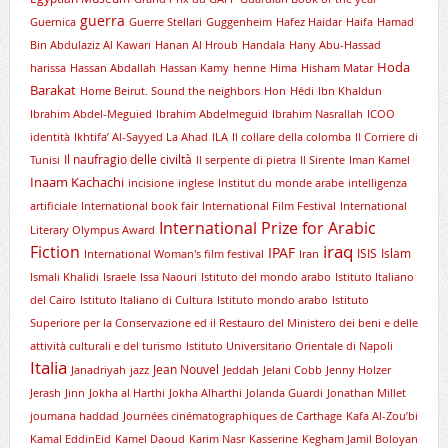
guerra
Guernica
Guerre Stellari
Guggenheim
Hafez Haidar
Haifa
Hamad
Bin Abdulaziz Al Kawari
Hanan Al Hroub
Handala
Hany Abu-Hassad
Hoda
harissa
Hassan Abdallah
Hassan Kamy
henne
Hima
Hisham Matar
Barakat
Home Beirut. Sound the neighbors
Hon
Hédi
Ibn Khaldun
Ibrahim Abdel-Meguied
Ibrahim Abdelmeguid
Ibrahim Nasrallah
ICOO
identità
Ikhtifa’ Al-Sayyed La Ahad
ILA
Il collare della colomba
Il Corriere di
Il naufragio delle civiltà
Tunisi
Il serpente di pietra
Il Sirente
Iman Kamel
Inaam Kachachi
incisione
inglese
Institut du monde arabe
intelligenza
artificiale
International book fair
International Film Festival
International
International Prize for Arabic
Literary Olympus Award
iraq
Fiction
IPAF
ISIS
Islam
International Woman's film festival
Iran
Ismali Khalidi
Israele
Issa Naouri
Istituto del mondo arabo
Istituto Italiano
del Cairo
Istituto Italiano di Cultura
Istituto mondo arabo
Istituto
Superiore per la Conservazione ed il Restauro del Ministero dei beni e delle
attività culturali e del turismo
Istituto Universitario Orientale di Napoli
Italia
Jean Nouvel
Janadriyah
jazz
Jeddah
Jelani Cobb
Jenny Holzer
Jerash
Jinn
Jokha al Harthi
Jokha Alharthi
Jolanda Guardi
Jonathan Millet
joumana haddad
Journées cinématographiques de Carthage
Kafa Al-Zou’bi
Kamal EddinEid
Kamel Daoud
Karim Nasr
Kasserine
Kegham Jamil Boloyan