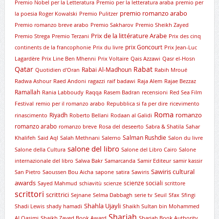
Premio Nobel per la Letteratura
Premio per la letteratura araba
premio per
premio romanzo arabo
la poesia Roger Kowalski
Premio Pulitzer
Premio romanzo breve arabo
Premio Sakharov
Premio Sheikh Zayed
Prix de la littérature Arabe
Premio Strega
Premio Terzani
Prix des cinq
prix Goncourt
continents de la francophonie
Prix du livre
Prix Jean-Luc
Lagardère
Prix Line Ben Mhenni
Prix Voltaire
Qais Azzawi
Qasr el-Hosn
Qatar
Rabat
Rabai Al-Madhoun
Quotidien d'Oran
Rabih Mroué
Radwa Ashour
Raed Andoni
ragazzi
raif badawi
Raja Alem
Rajae Bezzaz
Ramallah
Rania Labboudy
Raqqa
Rasem Badran
recensioni
Red Sea Film
Festival
remio per il romanzo arabo
Repubblica si fa per dire
ricevimento
Roma
romanzo
Riyadh
rinascimento
Roberto Bellani
Rodaan al Galidi
romanzo arabo
romanzo breve
Rosa del deseerto
Sabra & Shatila
Sahar
Salman Rushdie
Khalifeh
Said Aql
Salah Methnani
Salerno
Salon du livre
salone del libro
Salone della Cultura
Salone del Libro Cairo
Salone
internazionale del libro
Salwa Bakr
Samarcanda
Samir Editeur
samir kassir
Sawiris cultural
San Pietro
Saoussen Bou Aicha
sapone
satira
Sawiris
awards
scienze sociali
Sayed Mahmud
schiavitù
scienze
scrittore
scrittori
scrittrici
Sejnane
Selma Dabbagh
serie tv
Seuil
Sfax
Sfingi
Shahla Ujayli
Shadi Lewis
shady hamadi
Shaikh Sultan bin Mohammed
Sharjah
Al Qasimi
Shaikh Zayed Book Award
Sharjah Book Authority