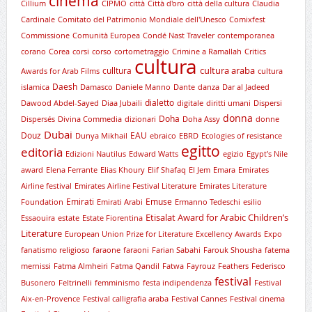
cinema
Cillium
CIPMO
città
Città d'oro
città della cultura
Claudia
Cardinale
Comitato del Patrimonio Mondiale dell'Unesco
Comixfest
Commissione
Comunità Europea
Condé Nast Traveler
contemporanea
corano
Corea
corsi
corso
cortometraggio
Crimine a Ramallah
Critics
cultura
cultura araba
culltura
Awards for Arab Films
cultura
Daesh
islamica
Damasco
Daniele Manno
Dante
danza
Dar al Jadeed
dialetto
Dawood Abdel-Sayed
Diaa Jubaili
digitale
diritti umani
Dispersi
donna
Doha
Dispersés
Divina Commedia
dizionari
Doha Assy
donne
Dubai
Douz
EAU
Dunya Mikhail
ebraico
EBRD
Ecologies of resistance
egitto
editoria
Edizioni Nautilus
Edward Watts
egizio
Egypt's Nile
award
Elena Ferrante
Elias Khoury
Elif Shafaq
El Jem
Emara
Emirates
Airline festival
Emirates Airline Festival Literature
Emirates Literature
Emirati
Emuse
Foundation
Emirati Arabi
Ermanno Tedeschi
esilio
Etisalat Award for Arabic Children’s
Essaouira
estate
Estate Fiorentina
Literature
European Union Prize for Literature
Excellency Awards
Expo
fanatismo religioso
faraone
faraoni
Farian Sabahi
Farouk Shousha
fatema
mernissi
Fatma Almheiri
Fatma Qandil
Fatwa
Fayrouz
Feathers
Federisco
festival
Busonero
Feltrinelli
femminismo
festa indipendenza
Festival
Aix-en-Provence
Festival calligrafia araba
Festival Cannes
Festival cinema