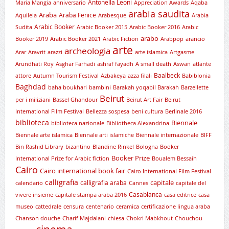
Antonella Leoni
Maria Mangia
anniversario
Appreciation Awards
Aqaba
arabia saudita
Araba
Araba Fenice
Aquileia
Arabesque
Arabia
Arabic Booker
Sudita
Arabic Booker 2015
Arabic Booker 2016
Arabic
arabo
Booker 2019
Arabic Booker 2021
Arabic Fiction
Arabpop
arancio
arte
archeologia
Arar
Aravrit
arazzi
arte islamica
Artgasme
Arundhati Roy
Asghar Farhadi
ashraf fayadh
A small death
Aswan
atlante
Baalbeck
attore
Autumn Tourism Festival
Azbakeya
azza filali
Babiblonia
Baghdad
baha boukhari
bambini
Barakah yoqabil Barakah
Barzellette
Beirut
per i miliziani
Bassel Ghandour
Beirut Art Fair
Beirut
International Film Festival
Bellezza sospesa
beni cultura
Berlinale 2016
biblioteca
Biennale
biblioteca nazionale
Bibliotheca Alexandrina
Biennale arte islamica
Biennale arti islamiche
Biennale internazionale
BIFF
Bin Rashid Library
bizantino
Blandine Rinkel
Bologna
Booker
Booker Prize
International Prize for Arabic fiction
Boualem Bessaih
Cairo
Cairo international book fair
Cairo International Film Festival
calligrafia
capitale
calligrafia araba
calendario
Cannes
capitale del
Casablanca
vivere insieme
capitale stampa araba 2016
casa editrice
casa
museo
cattedrale
censura
centenario
ceramica
certificazione lingua araba
Chanson douche
Charif Majdalani
chiesa
Chokri Mabkhout
Chouchou