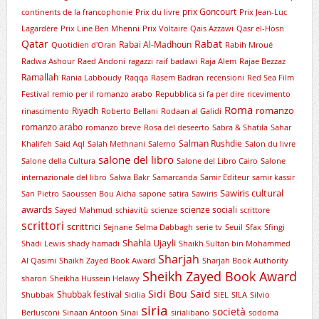
prix Goncourt
continents de la francophonie
Prix du livre
Prix Jean-Luc
Lagardère
Prix Line Ben Mhenni
Prix Voltaire
Qais Azzawi
Qasr el-Hosn
Qatar
Rabat
Rabai Al-Madhoun
Quotidien d'Oran
Rabih Mroué
Radwa Ashour
Raed Andoni
ragazzi
raif badawi
Raja Alem
Rajae Bezzaz
Ramallah
Rania Labboudy
Raqqa
Rasem Badran
recensioni
Red Sea Film
Festival
remio per il romanzo arabo
Repubblica si fa per dire
ricevimento
Roma
romanzo
Riyadh
rinascimento
Roberto Bellani
Rodaan al Galidi
romanzo arabo
romanzo breve
Rosa del deseerto
Sabra & Shatila
Sahar
Salman Rushdie
Khalifeh
Said Aql
Salah Methnani
Salerno
Salon du livre
salone del libro
Salone della Cultura
Salone del Libro Cairo
Salone
internazionale del libro
Salwa Bakr
Samarcanda
Samir Editeur
samir kassir
Sawiris cultural
San Pietro
Saoussen Bou Aicha
sapone
satira
Sawiris
awards
scienze sociali
Sayed Mahmud
schiavitù
scienze
scrittore
scrittori
scrittrici
Sejnane
Selma Dabbagh
serie tv
Seuil
Sfax
Sfingi
Shahla Ujayli
Shadi Lewis
shady hamadi
Shaikh Sultan bin Mohammed
Sharjah
Al Qasimi
Shaikh Zayed Book Award
Sharjah Book Authority
Sheikh Zayed Book Award
sharon
Sheikha Hussein Helawy
Sidi Bou Saïd
Shubbak festival
Shubbak
Sicilia
SIEL
SILA
Silvio
siria
società
Berlusconi
Sinaan Antoon
Sinai
sirialibano
sodoma