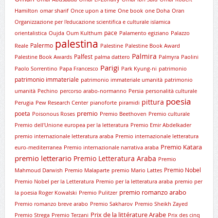
Hamilton
omar sharif
Once upon a time
One book
one Doha
Oran
Organizzazione per l'educazione scientifica e culturale islamica
pace
orientalistica
Oujda
Oum Kulthum
Palamento egiziano
Palazzo
palestina
Palermo
Reale
Palestine
Palestine Book Award
Palmira
Palfest
Palestine Book Awards
palma dattero
Palmyra
Paolini
Parigi
Paolo Sorrentino
Papa Francesco
Park Kyung-ni
patrimonio
patrimonio immateriale
patrimonio immateriale umanità
patrimonio
umanità
Pechino
percorso arabo-normanno
Persia
personalità culturale
poesia
pittura
Perugia
Pew Research Center
pianoforte
piramidi
premio
poeta
Poisonous Roses
Premio Beethoven
Premio culturale
Premio dell'Unione europea per la letteratura
Premio Emir Abdelkader
premio internazionale letteratura araba
Premio internazionale letteratura
Premio Katara
euro-mediterranea
Premio internazionale narrativa araba
premio letterario
Premio Letteratura Araba
Premio
Premio Nobel
Mahmoud Darwish
Premio Malaparte
premio Mario Lattes
Premio Nobel per la Letteratura
Premio per la letteratura araba
premio per
premio romanzo arabo
la poesia Roger Kowalski
Premio Pulitzer
Premio romanzo breve arabo
Premio Sakharov
Premio Sheikh Zayed
Prix de la littérature Arabe
Premio Strega
Premio Terzani
Prix des cinq