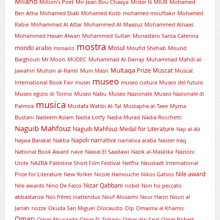
Milano
Million's Poet
Mir-Jean Bou Chaaya
Mister N
MIUR
Mohamed
Ben Attia
Mohamed Diab
Mohamed Kotb
mohamed mouftakir
Mohamed
Rabie
Mohammad Al Attar
Mohammed Al-Maazuz
Mohammed Alnaas
Mohammed Hasan Alwan
Mohammed Sultan
Monastero Santa Caterina
mostra
mondo arabo
Mosul
mosaico
Moufid Shehab
Mourid
Barghouti
Mr Moon
MUDEC
Muhammad Al-Darraji
Muhammad Mahdi al-
Multaqa Prize
Muscat
Jawahiri
Muhsin al-Ramli
Muin Masri
Muscat
museo
International Book Fair
musei
museo cultura
Museo del futuro
Museo egizio di Torino
Museo Nabu
Museo Nazionale
Museo Nazionale di
musica
Palmira
Mustafa Wahbi Al-Tal
Mustapha al-Taee
Myrna
Bustani
Nadeem Aslam
Nadia Lotfy
Nadia Murad
Nadia Rocchetti
Naguib Mahfouz
Naguib Mahfouz Medal for Literature
Naji al-Ali
Napoli
narrativa
Najwa Barakat
Nakba
narrativa araba
Nasser Iraq
National Book Award
nave
Nawal El Saadawi
Nazik al-Mala’ika
Nazioni
Unite
NAZRA Palestine Short Film Festival
Netflix
Neustadt International
Nile award
Prize for Literature
New Yorker
Nicole Hamouche
Nikos Gatsos
Nizar Qabbani
Nile awards
Nino De Falco
nobel
Non ho peccato
abbastanza
Nos frères inattendus
Nouf Alosaimi
Nour Hariri
Nouri al
Jarrah
nozze
Okuda San Miguel
Olocausto
Olp
Omaima al Khamis
Oman
Omar Abusaada
Omar El-Zohairy
Omar ibn Said
Omar Robert