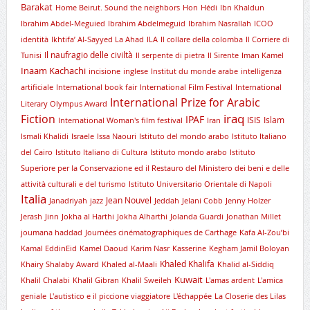
Barakat
Home Beirut. Sound the neighbors
Hon
Hédi
Ibn Khaldun
Ibrahim Abdel-Meguied
Ibrahim Abdelmeguid
Ibrahim Nasrallah
ICOO
identità
Ikhtifa’ Al-Sayyed La Ahad
ILA
Il collare della colomba
Il Corriere di
Il naufragio delle civiltà
Tunisi
Il serpente di pietra
Il Sirente
Iman Kamel
Inaam Kachachi
incisione
inglese
Institut du monde arabe
intelligenza
artificiale
International book fair
International Film Festival
International
International Prize for Arabic
Literary Olympus Award
iraq
Fiction
IPAF
ISIS
Islam
International Woman's film festival
Iran
Ismali Khalidi
Israele
Issa Naouri
Istituto del mondo arabo
Istituto Italiano
del Cairo
Istituto Italiano di Cultura
Istituto mondo arabo
Istituto
Superiore per la Conservazione ed il Restauro del Ministero dei beni e delle
attività culturali e del turismo
Istituto Universitario Orientale di Napoli
Italia
Jean Nouvel
Janadriyah
jazz
Jeddah
Jelani Cobb
Jenny Holzer
Jerash
Jinn
Jokha al Harthi
Jokha Alharthi
Jolanda Guardi
Jonathan Millet
joumana haddad
Journées cinématographiques de Carthage
Kafa Al-Zou’bi
Kamal EddinEid
Kamel Daoud
Karim Nasr
Kasserine
Kegham Jamil Boloyan
Khaled Khalifa
Khairy Shalaby Award
Khaled al-Maali
Khalid al-Siddiq
Kuwait
Khalil Chalabi
Khalil Gibran
Khalil Sweileh
L'amas ardent
L'amica
geniale
L'autistico e il piccione viaggiatore
L'échappée
La Closerie des Lilas