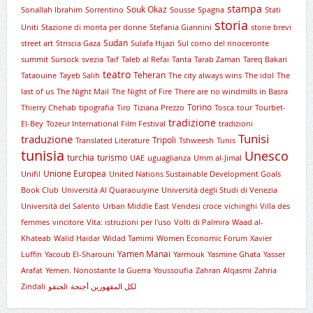
stampa
Souk Okaz
Sonallah Ibrahim
Sorrentino
Sousse
Spagna
Stati
storia
Uniti
Stazione di monta per donne
Stefania Giannini
storie brevi
Sudan
street art
Striscia Gaza
Sulafa Hijazi
Sul corno del rinoceronte
summit
Sursock
svezia
Taif
Taleb al Refai
Tanta
Tarab Zaman
Tareq Bakari
teatro
Teheran
Tataouine
Tayeb Salih
The city always wins
The idol
The
last of us
The Night Mail
The Night of Fire
There are no windmills in Basra
Torino
Thierry Chehab
tipografia
Tiro
Tiziana Prezzo
Tosca
tour
Tourbet-
tradizione
El-Bey
Tozeur International Film Festival
tradizioni
Tunisi
traduzione
Tripoli
Translated Literature
Tshweesh
Tunis
tunisia
Unesco
turchia
turismo
UAE
uguaglianza
Umm al-Jimal
Unione Europea
Unifil
United Nations Sustainable Development Goals
Book Club
Università Al Quaraouiyine
Università degli Studi di Venezia
Università del Salento
Urban Middle East
Vendesi croce
vichinghi
Villa des
femmes
vincitore
Vita: istruzioni per l'uso
Volti di Palmira
Waad al-
Khateab
Walid Haidar
Widad Tamimi
Women Economic Forum
Xavier
Yamen Manai
Luffin
Yacoub El-Sharouni
Yarmouk
Yasmine Ghata
Yasser
Arafat
Yemen. Nonostante la Guerra
Youssoufia
Zahran Alqasmi
Zahria
Zindali
لجنقوi
لكل المقهورين أجنحة