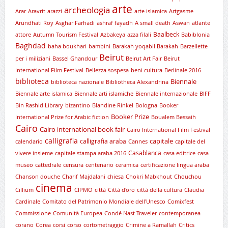
arte
archeologia
Arar
Aravrit
arazzi
arte islamica
Artgasme
Arundhati Roy
Asghar Farhadi
ashraf fayadh
A small death
Aswan
atlante
Baalbeck
attore
Autumn Tourism Festival
Azbakeya
azza filali
Babiblonia
Baghdad
baha boukhari
bambini
Barakah yoqabil Barakah
Barzellette
Beirut
per i miliziani
Bassel Ghandour
Beirut Art Fair
Beirut
International Film Festival
Bellezza sospesa
beni cultura
Berlinale 2016
biblioteca
Biennale
biblioteca nazionale
Bibliotheca Alexandrina
Biennale arte islamica
Biennale arti islamiche
Biennale internazionale
BIFF
Bin Rashid Library
bizantino
Blandine Rinkel
Bologna
Booker
Booker Prize
International Prize for Arabic fiction
Boualem Bessaih
Cairo
Cairo international book fair
Cairo International Film Festival
calligrafia
capitale
calligrafia araba
calendario
Cannes
capitale del
Casablanca
vivere insieme
capitale stampa araba 2016
casa editrice
casa
museo
cattedrale
censura
centenario
ceramica
certificazione lingua araba
Chanson douche
Charif Majdalani
chiesa
Chokri Mabkhout
Chouchou
cinema
Cillium
CIPMO
città
Città d'oro
città della cultura
Claudia
Cardinale
Comitato del Patrimonio Mondiale dell'Unesco
Comixfest
Commissione
Comunità Europea
Condé Nast Traveler
contemporanea
corano
Corea
corsi
corso
cortometraggio
Crimine a Ramallah
Critics