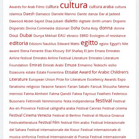
cultura
cultura araba
culltura
Awards for Arab Films
cultura
Daesh
islamica
Damasco
Daniele Manno
Dante
danza
Dar al Jadeed
dialetto
Dawood Abdel-Sayed
Diaa Jubaili
digitale
diritti umani
Dispersi
donna
Doha
Dispersés
Divina Commedia
dizionari
Doha Assy
donne
Dubai
Douz
EAU
Dunya Mikhail
ebraico
EBRD
Ecologies of resistance
egitto
editoria
Edizioni Nautilus
Edward Watts
egizio
Egypt's Nile
award
Elena Ferrante
Elias Khoury
Elif Shafaq
El Jem
Emara
Emirates
Airline festival
Emirates Airline Festival Literature
Emirates Literature
Emirati
Emuse
Foundation
Emirati Arabi
Ermanno Tedeschi
esilio
Etisalat Award for Arabic Children’s
Essaouira
estate
Estate Fiorentina
Literature
European Union Prize for Literature
Excellency Awards
Expo
fanatismo religioso
faraone
faraoni
Farian Sabahi
Farouk Shousha
fatema
mernissi
Fatma Almheiri
Fatma Qandil
Fatwa
Fayrouz
Feathers
Federisco
festival
Busonero
Feltrinelli
femminismo
festa indipendenza
Festival
Aix-en-Provence
Festival calligrafia araba
Festival Cannes
Festival cinema
Festival Cinema Venezia
Festival di Berlino
Festival di Musica Gnaoua
Festival Film
Festivaletteratura
festival film arabo
Festival Interazionale
del Sahara
Festival internazionale dei Ksour
Festival internazionale di
musica sinfonica
Festival Internazionale di Poesia
Festival internazionale