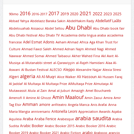
2021
2016
2017
2019
2022
2020
2023
2025
90imo
2016-2017
Abdellatif Laâbi
Abbad Yahya
Abdelaziz Baraka Sakin
AbdelHakim Rady
Abu Dhabi
Abdelouahab Aissaoui
Abdel Sellou
Abu Dhabi book fair
Abu Dhabi festival
Abu Dhabi TV
Accademia della lingua araba
accademia
Adel Esmat
Adonis
francese
Aeham Ahmad
Africa
Aga Khan Trust for
Culture
Ahmad Fawzi Saleh
Ahmed Adnan Najm
Ahmed Nagi
Ahmed
Nawwar
Ahmed Somai
Ahmed Taibaoui
Akher Wahed Fina
Akl Awit
Al-
Musiqa
al-Mutanabbi street
al-Qarawiyyin
al-Rajeh Hamidani
Alaa Al-
Aleppo
Aswani
Al Bustan Festival
ALECSO
Alexandre Najjar
Alexia Stresi
algeria
Algeri
Ali Al-Muqri
Ali Hassoun
Alice Walker
Ali Hussen Faraj
Al Jaddaf
Al Multaqa
Al Multaqa Prize
AlMultaqa Prize
Almutaqa
Al
Mutawassit
Alula
al Zain
Amal al-Juburi
Amazigh
Amel Bouchareb
Amin Maalouf
Amenofi II
Amine Al Ghozzi
Amin Zaoui
Amira
Amir
Amman
amore
Tag Elsir
anfiteatro
Angela Manca
Anis Arafai
Anna
Antonella Leoni
Maria Mangia
anniversario
Appreciation Awards
Aqaba
arabia saudita
Araba
Araba Fenice
Aquileia
Arabesque
Arabia
Arabic Booker
Sudita
Arabic Booker 2015
Arabic Booker 2016
Arabic
arabo
Booker 2019
Arabic Booker 2021
Arabic Fiction
Arabpop
arancio