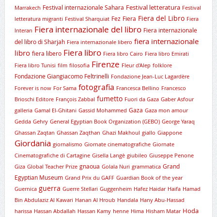
Festival letteratura
Festival internazionale Sahara
Marrakech
Festival
Fiera del Libro
Fez
Fiera
letteratura migranti
Festival Sharquiat
Fiera
Fiera internazionale del libro
Fiera internazionale
Interan
fiera internazionale
del libro di Sharjah
Fiera internazionale libero
Fiera libro
libro
fiera libero
Fiera libro Cairo
Fiera libro Emirati
Firenze
Fiera libro Tunisi
film
filosofia
Fleur d'Alep
folklore
Fondazione Giangiacomo Feltrinelli
Fondazione Jean-Luc Lagardère
fotografia
Forever is now
For Sama
Francesca Bellino
Francesco
fumetto
Brioschi Editore
François Zabbal
Fuori da Gaza
Gaber Asfour
Gaza
galleria
Gamal El-Ghitani
Gassid Mohammed
Gaza mon amour
Gedda
Gehry
General Egyptian Book Organization (GEBO)
George Yaraq
Ghassan Zaqtan
Ghassan Zaqthan
Ghazi Makhoul
giallo
Giappone
Giordania
giornalismo
Giornate cinematografiche
Giornate
Cinematografiche di Cartagine
Gisella Langè
giubileo
Giuseppe Penone
gnaoua
Grand
Giza
Global Teacher Prize
Golala Nuri
grammatica
Egyptian Museum
Grand Prix du GAFF
Guardian Book of the year
guerra
Guernica
Guerre Stellari
Guggenheim
Hafez Haidar
Haifa
Hamad
Bin Abdulaziz Al Kawari
Hanan Al Hroub
Handala
Hany Abu-Hassad
Hoda
harissa
Hassan Abdallah
Hassan Kamy
henne
Hima
Hisham Matar