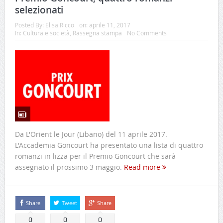
selezionati
Posted By:
Elisa Ricco
on:
aprile 11, 2017
In:
Cultura e società
,
Rassegna stampa
No Comments
Da L'Orient le Jour (Libano) del 11 aprile 2017.
L'Accademia Goncourt ha presentato una lista di quattro
romanzi in lizza per il Premio Goncourt che sarà
assegnato il prossimo 3 maggio.
Read more
Share
Tweet
Share
0
0
0