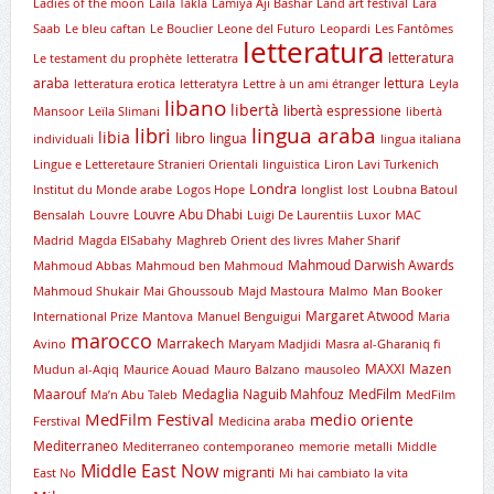
Ladies of the moon
Laila Takla
Lamiya Aji Bashar
Land art festival
Lara
Saab
Le bleu caftan
Le Bouclier
Leone del Futuro
Leopardi
Les Fantômes
letteratura
letteratura
Le testament du prophète
letteratra
araba
lettura
letteratura erotica
letteratyra
Lettre à un ami étranger
Leyla
libano
libertà
libertà espressione
Mansoor
Leïla Slimani
libertà
lingua araba
libri
libia
libro
lingua
individuali
lingua italiana
Lingue e Letteretaure Stranieri Orientali
linguistica
Liron Lavi Turkenich
Londra
lnstitut du Monde arabe
Logos Hope
longlist
lost
Loubna Batoul
Louvre Abu Dhabi
Bensalah
Louvre
Luigi De Laurentiis
Luxor
MAC
Madrid
Magda ElSabahy
Maghreb Orient des livres
Maher Sharif
Mahmoud Darwish Awards
Mahmoud Abbas
Mahmoud ben Mahmoud
Mahmoud Shukair
Mai Ghoussoub
Majd Mastoura
Malmo
Man Booker
Margaret Atwood
International Prize
Mantova
Manuel Benguigui
Maria
marocco
Marrakech
Avino
Maryam Madjidi
Masra al-Gharaniq fi
MAXXI
Mazen
Mudun al-Aqiq
Maurice Aouad
Mauro Balzano
mausoleo
Maarouf
Medaglia Naguib Mahfouz
MedFilm
Ma’n Abu Taleb
MedFilm
MedFilm Festival
medio oriente
Ferstival
Medicina araba
Mediterraneo
Mediterraneo contemporaneo
memorie
metalli
Middle
Middle East Now
migranti
East No
Mi hai cambiato la vita