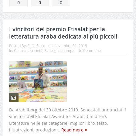
0
0
0
I vincitori del premio Etisalat per la
letteratura araba dedicata ai più piccoli
Posted By:
Elisa Ricco
on:
novembre 01, 2019
In:
Cultura e società
,
Rassegna stampa
No Comments
Da Arablit.org del 30 ottobre 2019. Sono stati annunciati i
vincitori dell'Etisalat Award for Arabic Children’s
Literature nelle sei categorie: miglior libro, testo,
illuatrazioni, produzion...
Read more