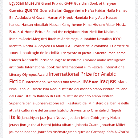
Egyptian Museum
Grand Prix du GAFF
Guardian Book of the year
guerra
Guernica
Guerre Stellari
Guggenheim
Hafez Haidar
Haifa
Hamad
Bin Abdulaziz Al Kawari
Hanan Al Hroub
Handala
Hany Abu-Hassad
Hoda
harissa
Hassan Abdallah
Hassan Kamy
henne
Hima
Hisham Matar
Barakat
Home Beirut. Sound the neighbors
Hon
Hédi
Ibn Khaldun
Ibrahim Abdel-Meguied
Ibrahim Abdelmeguid
Ibrahim Nasrallah
ICOO
identità
Ikhtifa’ Al-Sayyed La Ahad
ILA
Il collare della colomba
Il Corriere di
Il naufragio delle civiltà
Tunisi
Il serpente di pietra
Il Sirente
Iman Kamel
Inaam Kachachi
incisione
inglese
Institut du monde arabe
intelligenza
artificiale
International book fair
International Film Festival
International
International Prize for Arabic
Literary Olympus Award
iraq
Fiction
IPAF
ISIS
Islam
International Woman's film festival
Iran
Ismali Khalidi
Israele
Issa Naouri
Istituto del mondo arabo
Istituto Italiano
del Cairo
Istituto Italiano di Cultura
Istituto mondo arabo
Istituto
Superiore per la Conservazione ed il Restauro del Ministero dei beni e delle
attività culturali e del turismo
Istituto Universitario Orientale di Napoli
Italia
Jean Nouvel
Janadriyah
jazz
Jeddah
Jelani Cobb
Jenny Holzer
Jerash
Jinn
Jokha al Harthi
Jokha Alharthi
Jolanda Guardi
Jonathan Millet
joumana haddad
Journées cinématographiques de Carthage
Kafa Al-Zou’bi