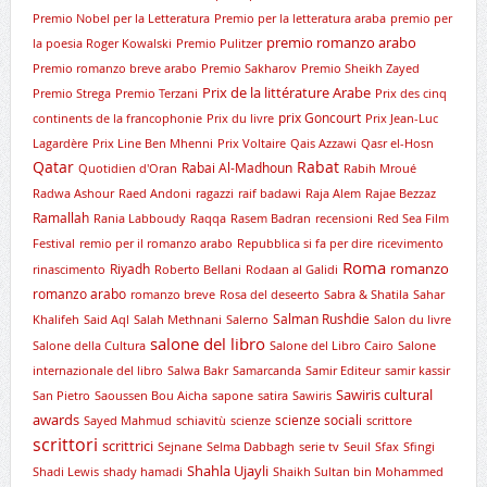
Premio Nobel per la Letteratura
Premio per la letteratura araba
premio per
premio romanzo arabo
la poesia Roger Kowalski
Premio Pulitzer
Premio romanzo breve arabo
Premio Sakharov
Premio Sheikh Zayed
Prix de la littérature Arabe
Premio Strega
Premio Terzani
Prix des cinq
prix Goncourt
continents de la francophonie
Prix du livre
Prix Jean-Luc
Lagardère
Prix Line Ben Mhenni
Prix Voltaire
Qais Azzawi
Qasr el-Hosn
Qatar
Rabat
Rabai Al-Madhoun
Quotidien d'Oran
Rabih Mroué
Radwa Ashour
Raed Andoni
ragazzi
raif badawi
Raja Alem
Rajae Bezzaz
Ramallah
Rania Labboudy
Raqqa
Rasem Badran
recensioni
Red Sea Film
Festival
remio per il romanzo arabo
Repubblica si fa per dire
ricevimento
Roma
romanzo
Riyadh
rinascimento
Roberto Bellani
Rodaan al Galidi
romanzo arabo
romanzo breve
Rosa del deseerto
Sabra & Shatila
Sahar
Salman Rushdie
Khalifeh
Said Aql
Salah Methnani
Salerno
Salon du livre
salone del libro
Salone della Cultura
Salone del Libro Cairo
Salone
internazionale del libro
Salwa Bakr
Samarcanda
Samir Editeur
samir kassir
Sawiris cultural
San Pietro
Saoussen Bou Aicha
sapone
satira
Sawiris
awards
scienze sociali
Sayed Mahmud
schiavitù
scienze
scrittore
scrittori
scrittrici
Sejnane
Selma Dabbagh
serie tv
Seuil
Sfax
Sfingi
Shahla Ujayli
Shadi Lewis
shady hamadi
Shaikh Sultan bin Mohammed