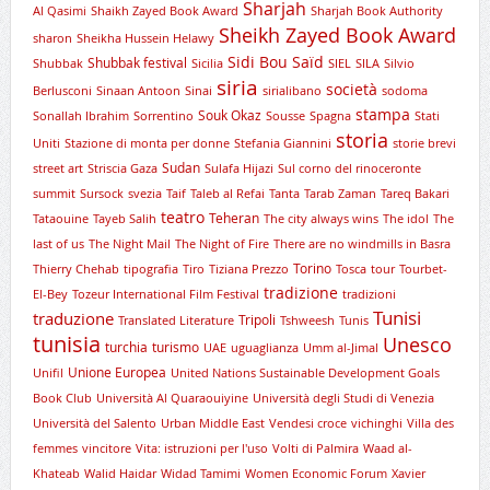
Sharjah
Al Qasimi
Shaikh Zayed Book Award
Sharjah Book Authority
Sheikh Zayed Book Award
sharon
Sheikha Hussein Helawy
Sidi Bou Saïd
Shubbak festival
Shubbak
Sicilia
SIEL
SILA
Silvio
siria
società
Berlusconi
Sinaan Antoon
Sinai
sirialibano
sodoma
stampa
Souk Okaz
Sonallah Ibrahim
Sorrentino
Sousse
Spagna
Stati
storia
Uniti
Stazione di monta per donne
Stefania Giannini
storie brevi
Sudan
street art
Striscia Gaza
Sulafa Hijazi
Sul corno del rinoceronte
summit
Sursock
svezia
Taif
Taleb al Refai
Tanta
Tarab Zaman
Tareq Bakari
teatro
Teheran
Tataouine
Tayeb Salih
The city always wins
The idol
The
last of us
The Night Mail
The Night of Fire
There are no windmills in Basra
Torino
Thierry Chehab
tipografia
Tiro
Tiziana Prezzo
Tosca
tour
Tourbet-
tradizione
El-Bey
Tozeur International Film Festival
tradizioni
Tunisi
traduzione
Tripoli
Translated Literature
Tshweesh
Tunis
tunisia
Unesco
turchia
turismo
UAE
uguaglianza
Umm al-Jimal
Unione Europea
Unifil
United Nations Sustainable Development Goals
Book Club
Università Al Quaraouiyine
Università degli Studi di Venezia
Università del Salento
Urban Middle East
Vendesi croce
vichinghi
Villa des
femmes
vincitore
Vita: istruzioni per l'uso
Volti di Palmira
Waad al-
Khateab
Walid Haidar
Widad Tamimi
Women Economic Forum
Xavier