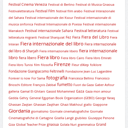
Festival Cinema Venezia
Festival di Berlino
Festival di Musica Gnaoua
Festival Film
Festivaletteratura
festival film arabo
Festival Interazionale
del Sahara
Festival internazionale dei Ksour
Festival internazionale di
musica sinfonica
Festival Internazionale di Poesia
Festival internazionale
Festival letteratura
Festival internazionale Sahara
Marrakech
Festival
Fiera del Libro
Fez
Fiera
letteratura migranti
Festival Sharquiat
Fiera
Fiera internazionale del libro
Fiera internazionale
Interan
fiera internazionale
del libro di Sharjah
Fiera internazionale libero
Fiera libro
libro
fiera libero
Fiera libro Cairo
Fiera libro Emirati
Firenze
Fiera libro Tunisi
film
filosofia
Fleur d'Alep
folklore
Fondazione Giangiacomo Feltrinelli
Fondazione Jean-Luc Lagardère
fotografia
Forever is now
For Sama
Francesca Bellino
Francesco
fumetto
Brioschi Editore
François Zabbal
Fuori da Gaza
Gaber Asfour
Gaza
galleria
Gamal El-Ghitani
Gassid Mohammed
Gaza mon amour
Gedda
Gehry
General Egyptian Book Organization (GEBO)
George Yaraq
Ghassan Zaqtan
Ghassan Zaqthan
Ghazi Makhoul
giallo
Giappone
Giordania
giornalismo
Giornate cinematografiche
Giornate
Cinematografiche di Cartagine
Gisella Langè
giubileo
Giuseppe Penone
gnaoua
Grand
Giza
Global Teacher Prize
Golala Nuri
grammatica