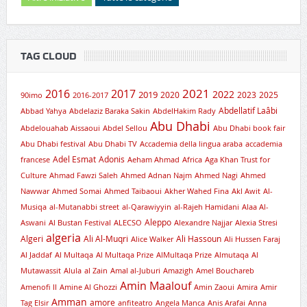
TAG CLOUD
2021
2016
2017
2019
2022
2020
2023
2025
90imo
2016-2017
Abdellatif Laâbi
Abbad Yahya
Abdelaziz Baraka Sakin
AbdelHakim Rady
Abu Dhabi
Abdelouahab Aissaoui
Abdel Sellou
Abu Dhabi book fair
Abu Dhabi festival
Abu Dhabi TV
Accademia della lingua araba
accademia
Adel Esmat
Adonis
francese
Aeham Ahmad
Africa
Aga Khan Trust for
Culture
Ahmad Fawzi Saleh
Ahmed Adnan Najm
Ahmed Nagi
Ahmed
Nawwar
Ahmed Somai
Ahmed Taibaoui
Akher Wahed Fina
Akl Awit
Al-
Musiqa
al-Mutanabbi street
al-Qarawiyyin
al-Rajeh Hamidani
Alaa Al-
Aleppo
Aswani
Al Bustan Festival
ALECSO
Alexandre Najjar
Alexia Stresi
algeria
Algeri
Ali Al-Muqri
Ali Hassoun
Alice Walker
Ali Hussen Faraj
Al Jaddaf
Al Multaqa
Al Multaqa Prize
AlMultaqa Prize
Almutaqa
Al
Mutawassit
Alula
al Zain
Amal al-Juburi
Amazigh
Amel Bouchareb
Amin Maalouf
Amenofi II
Amine Al Ghozzi
Amin Zaoui
Amira
Amir
Amman
amore
Tag Elsir
anfiteatro
Angela Manca
Anis Arafai
Anna