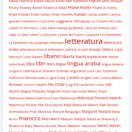
Kamal EddinEid
Kamel Daoud
Karim Nasr
Kasserine
Kegham Jamil Boloyan
Khaled Khalifa
Khairy Shalaby Award
Khaled al-Maali
Khalid al-Siddiq
Kuwait
Khalil Chalabi
Khalil Gibran
Khalil Sweileh
L'amas ardent
L'amica
geniale
L'autistico e il piccione viaggiatore
L'échappée
La Closerie des Lilas
Ladies of the moon
Laila Takla
Lamiya Aji Bashar
Land art festival
Lara
Saab
Le bleu caftan
Le Bouclier
Leone del Futuro
Leopardi
Les Fantômes
letteratura
letteratura
Le testament du prophète
letteratra
araba
lettura
letteratura erotica
letteratyra
Lettre à un ami étranger
Leyla
libano
libertà
libertà espressione
Mansoor
Leïla Slimani
libertà
lingua araba
libri
libia
libro
lingua
individuali
lingua italiana
Lingue e Letteretaure Stranieri Orientali
linguistica
Liron Lavi Turkenich
Londra
lnstitut du Monde arabe
Logos Hope
longlist
lost
Loubna Batoul
Louvre Abu Dhabi
Bensalah
Louvre
Luigi De Laurentiis
Luxor
MAC
Madrid
Magda ElSabahy
Maghreb Orient des livres
Maher Sharif
Mahmoud Darwish Awards
Mahmoud Abbas
Mahmoud ben Mahmoud
Mahmoud Shukair
Mai Ghoussoub
Majd Mastoura
Malmo
Man Booker
Margaret Atwood
International Prize
Mantova
Manuel Benguigui
Maria
marocco
Marrakech
Avino
Maryam Madjidi
Masra al-Gharaniq fi
MAXXI
Mazen
Mudun al-Aqiq
Maurice Aouad
Mauro Balzano
mausoleo