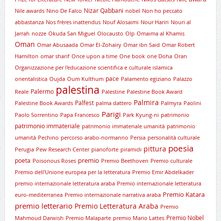
Nizar Qabbani
Nile awards
Nino De Falco
nobel
Non ho peccato
abbastanza
Nos frères inattendus
Nouf Alosaimi
Nour Hariri
Nouri al
Jarrah
nozze
Okuda San Miguel
Olocausto
Olp
Omaima al Khamis
Oman
Omar Abusaada
Omar El-Zohairy
Omar ibn Said
Omar Robert
Hamilton
omar sharif
Once upon a time
One book
one Doha
Oran
Organizzazione per l'educazione scientifica e culturale islamica
pace
orientalistica
Oujda
Oum Kulthum
Palamento egiziano
Palazzo
palestina
Palermo
Reale
Palestine
Palestine Book Award
Palmira
Palfest
Palestine Book Awards
palma dattero
Palmyra
Paolini
Parigi
Paolo Sorrentino
Papa Francesco
Park Kyung-ni
patrimonio
patrimonio immateriale
patrimonio immateriale umanità
patrimonio
umanità
Pechino
percorso arabo-normanno
Persia
personalità culturale
poesia
pittura
Perugia
Pew Research Center
pianoforte
piramidi
premio
poeta
Poisonous Roses
Premio Beethoven
Premio culturale
Premio dell'Unione europea per la letteratura
Premio Emir Abdelkader
premio internazionale letteratura araba
Premio internazionale letteratura
Premio Katara
euro-mediterranea
Premio internazionale narrativa araba
premio letterario
Premio Letteratura Araba
Premio
Premio Nobel
Mahmoud Darwish
Premio Malaparte
premio Mario Lattes