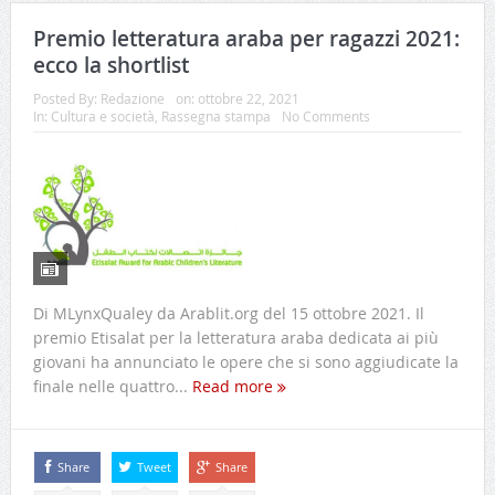
Premio letteratura araba per ragazzi 2021:
ecco la shortlist
Posted By:
Redazione
on:
ottobre 22, 2021
In:
Cultura e società
,
Rassegna stampa
No Comments
Di MLynxQualey da Arablit.org del 15 ottobre 2021. Il
premio Etisalat per la letteratura araba dedicata ai più
giovani ha annunciato le opere che si sono aggiudicate la
finale nelle quattro...
Read more
Share
Tweet
Share