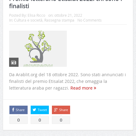
finalisti
Posted By:
Elisa Ricco
on:
ottobre 21, 2022
In:
Cultura e società
,
Rassegna stampa
No Comments
Da Arablit.org del 18 ottobre 2022. Sono stati annunciati i
finalisti del premio Etisalat 2022, che omaggia la
letteratura araba per ragazzi.
Read more
Share
Tweet
Share
0
0
0