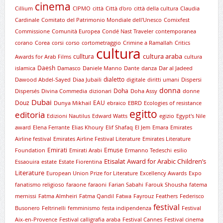
cinema
Cillium
CIPMO
città
Città d'oro
città della cultura
Claudia
Cardinale
Comitato del Patrimonio Mondiale dell'Unesco
Comixfest
Commissione
Comunità Europea
Condé Nast Traveler
contemporanea
corano
Corea
corsi
corso
cortometraggio
Crimine a Ramallah
Critics
cultura
cultura araba
culltura
Awards for Arab Films
cultura
Daesh
islamica
Damasco
Daniele Manno
Dante
danza
Dar al Jadeed
dialetto
Dawood Abdel-Sayed
Diaa Jubaili
digitale
diritti umani
Dispersi
donna
Doha
Dispersés
Divina Commedia
dizionari
Doha Assy
donne
Dubai
Douz
EAU
Dunya Mikhail
ebraico
EBRD
Ecologies of resistance
egitto
editoria
Edizioni Nautilus
Edward Watts
egizio
Egypt's Nile
award
Elena Ferrante
Elias Khoury
Elif Shafaq
El Jem
Emara
Emirates
Airline festival
Emirates Airline Festival Literature
Emirates Literature
Emirati
Emuse
Foundation
Emirati Arabi
Ermanno Tedeschi
esilio
Etisalat Award for Arabic Children’s
Essaouira
estate
Estate Fiorentina
Literature
European Union Prize for Literature
Excellency Awards
Expo
fanatismo religioso
faraone
faraoni
Farian Sabahi
Farouk Shousha
fatema
mernissi
Fatma Almheiri
Fatma Qandil
Fatwa
Fayrouz
Feathers
Federisco
festival
Busonero
Feltrinelli
femminismo
festa indipendenza
Festival
Aix-en-Provence
Festival calligrafia araba
Festival Cannes
Festival cinema