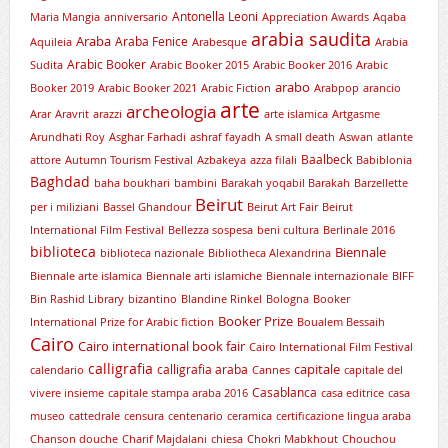
Antonella Leoni
Maria Mangia
anniversario
Appreciation Awards
Aqaba
arabia saudita
Araba
Araba Fenice
Aquileia
Arabesque
Arabia
Arabic Booker
Sudita
Arabic Booker 2015
Arabic Booker 2016
Arabic
arabo
Booker 2019
Arabic Booker 2021
Arabic Fiction
Arabpop
arancio
arte
archeologia
Arar
Aravrit
arazzi
arte islamica
Artgasme
Arundhati Roy
Asghar Farhadi
ashraf fayadh
A small death
Aswan
atlante
Baalbeck
attore
Autumn Tourism Festival
Azbakeya
azza filali
Babiblonia
Baghdad
baha boukhari
bambini
Barakah yoqabil Barakah
Barzellette
Beirut
per i miliziani
Bassel Ghandour
Beirut Art Fair
Beirut
International Film Festival
Bellezza sospesa
beni cultura
Berlinale 2016
biblioteca
Biennale
biblioteca nazionale
Bibliotheca Alexandrina
Biennale arte islamica
Biennale arti islamiche
Biennale internazionale
BIFF
Bin Rashid Library
bizantino
Blandine Rinkel
Bologna
Booker
Booker Prize
International Prize for Arabic fiction
Boualem Bessaih
Cairo
Cairo international book fair
Cairo International Film Festival
calligrafia
capitale
calligrafia araba
calendario
Cannes
capitale del
Casablanca
vivere insieme
capitale stampa araba 2016
casa editrice
casa
museo
cattedrale
censura
centenario
ceramica
certificazione lingua araba
Chanson douche
Charif Majdalani
chiesa
Chokri Mabkhout
Chouchou