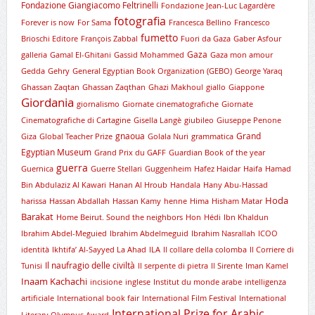
Fondazione Giangiacomo Feltrinelli
Fondazione Jean-Luc Lagardère
fotografia
Forever is now
For Sama
Francesca Bellino
Francesco
fumetto
Brioschi Editore
François Zabbal
Fuori da Gaza
Gaber Asfour
Gaza
galleria
Gamal El-Ghitani
Gassid Mohammed
Gaza mon amour
Gedda
Gehry
General Egyptian Book Organization (GEBO)
George Yaraq
Ghassan Zaqtan
Ghassan Zaqthan
Ghazi Makhoul
giallo
Giappone
Giordania
giornalismo
Giornate cinematografiche
Giornate
Cinematografiche di Cartagine
Gisella Langè
giubileo
Giuseppe Penone
gnaoua
Grand
Giza
Global Teacher Prize
Golala Nuri
grammatica
Egyptian Museum
Grand Prix du GAFF
Guardian Book of the year
guerra
Guernica
Guerre Stellari
Guggenheim
Hafez Haidar
Haifa
Hamad
Bin Abdulaziz Al Kawari
Hanan Al Hroub
Handala
Hany Abu-Hassad
Hoda
harissa
Hassan Abdallah
Hassan Kamy
henne
Hima
Hisham Matar
Barakat
Home Beirut. Sound the neighbors
Hon
Hédi
Ibn Khaldun
Ibrahim Abdel-Meguied
Ibrahim Abdelmeguid
Ibrahim Nasrallah
ICOO
identità
Ikhtifa’ Al-Sayyed La Ahad
ILA
Il collare della colomba
Il Corriere di
Il naufragio delle civiltà
Tunisi
Il serpente di pietra
Il Sirente
Iman Kamel
Inaam Kachachi
incisione
inglese
Institut du monde arabe
intelligenza
artificiale
International book fair
International Film Festival
International
International Prize for Arabic