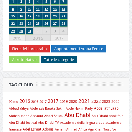
1
2
3
4
5
6
7
8
9
10
11
12
13
14
15
16
17
18
19
20
21
22
23
24
25
26
27
28
29
30
31
1
2
3
4
2016
2015
2017
Fiere del libro arabo
Appuntamenti Araba Fenice
Altre iniziative
Tutte le categorie
TAG CLOUD
2021
2016
2017
2019
2022
2020
2023
2025
90imo
2016-2017
Abdellatif Laâbi
Abbad Yahya
Abdelaziz Baraka Sakin
AbdelHakim Rady
Abu Dhabi
Abdelouahab Aissaoui
Abdel Sellou
Abu Dhabi book fair
Abu Dhabi festival
Abu Dhabi TV
Accademia della lingua araba
accademia
Adel Esmat
Adonis
francese
Aeham Ahmad
Africa
Aga Khan Trust for