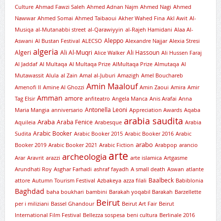
Culture
Ahmad Fawzi Saleh
Ahmed Adnan Najm
Ahmed Nagi
Ahmed
Nawwar
Ahmed Somai
Ahmed Taibaoui
Akher Wahed Fina
Akl Awit
Al-
Musiqa
al-Mutanabbi street
al-Qarawiyyin
al-Rajeh Hamidani
Alaa Al-
Aleppo
Aswani
Al Bustan Festival
ALECSO
Alexandre Najjar
Alexia Stresi
algeria
Algeri
Ali Al-Muqri
Ali Hassoun
Alice Walker
Ali Hussen Faraj
Al Jaddaf
Al Multaqa
Al Multaqa Prize
AlMultaqa Prize
Almutaqa
Al
Mutawassit
Alula
al Zain
Amal al-Juburi
Amazigh
Amel Bouchareb
Amin Maalouf
Amenofi II
Amine Al Ghozzi
Amin Zaoui
Amira
Amir
Amman
amore
Tag Elsir
anfiteatro
Angela Manca
Anis Arafai
Anna
Antonella Leoni
Maria Mangia
anniversario
Appreciation Awards
Aqaba
arabia saudita
Araba
Araba Fenice
Aquileia
Arabesque
Arabia
Arabic Booker
Sudita
Arabic Booker 2015
Arabic Booker 2016
Arabic
arabo
Booker 2019
Arabic Booker 2021
Arabic Fiction
Arabpop
arancio
arte
archeologia
Arar
Aravrit
arazzi
arte islamica
Artgasme
Arundhati Roy
Asghar Farhadi
ashraf fayadh
A small death
Aswan
atlante
Baalbeck
attore
Autumn Tourism Festival
Azbakeya
azza filali
Babiblonia
Baghdad
baha boukhari
bambini
Barakah yoqabil Barakah
Barzellette
Beirut
per i miliziani
Bassel Ghandour
Beirut Art Fair
Beirut
International Film Festival
Bellezza sospesa
beni cultura
Berlinale 2016