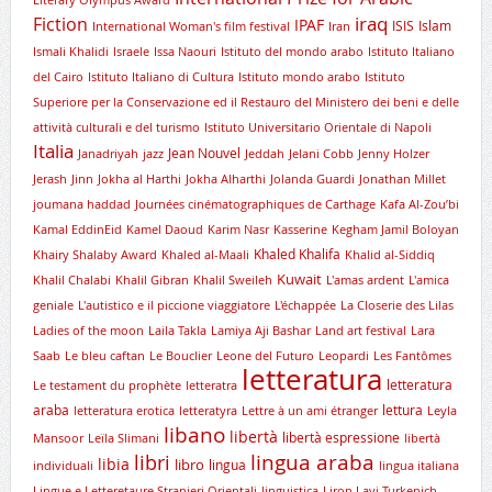
Literary Olympus Award
iraq
Fiction
IPAF
ISIS
Islam
International Woman's film festival
Iran
Ismali Khalidi
Israele
Issa Naouri
Istituto del mondo arabo
Istituto Italiano
del Cairo
Istituto Italiano di Cultura
Istituto mondo arabo
Istituto
Superiore per la Conservazione ed il Restauro del Ministero dei beni e delle
attività culturali e del turismo
Istituto Universitario Orientale di Napoli
Italia
Jean Nouvel
Janadriyah
jazz
Jeddah
Jelani Cobb
Jenny Holzer
Jerash
Jinn
Jokha al Harthi
Jokha Alharthi
Jolanda Guardi
Jonathan Millet
joumana haddad
Journées cinématographiques de Carthage
Kafa Al-Zou’bi
Kamal EddinEid
Kamel Daoud
Karim Nasr
Kasserine
Kegham Jamil Boloyan
Khaled Khalifa
Khairy Shalaby Award
Khaled al-Maali
Khalid al-Siddiq
Kuwait
Khalil Chalabi
Khalil Gibran
Khalil Sweileh
L'amas ardent
L'amica
geniale
L'autistico e il piccione viaggiatore
L'échappée
La Closerie des Lilas
Ladies of the moon
Laila Takla
Lamiya Aji Bashar
Land art festival
Lara
Saab
Le bleu caftan
Le Bouclier
Leone del Futuro
Leopardi
Les Fantômes
letteratura
letteratura
Le testament du prophète
letteratra
araba
lettura
letteratura erotica
letteratyra
Lettre à un ami étranger
Leyla
libano
libertà
libertà espressione
Mansoor
Leïla Slimani
libertà
lingua araba
libri
libia
libro
lingua
individuali
lingua italiana
Lingue e Letteretaure Stranieri Orientali
linguistica
Liron Lavi Turkenich