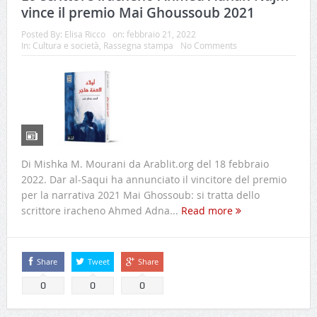
vince il premio Mai Ghoussoub 2021
Posted By:
Elisa Ricco
on:
febbraio 21, 2022
In:
Cultura e società
,
Rassegna stampa
No Comments
Di Mishka M. Mourani da Arablit.org del 18 febbraio
2022. Dar al-Saqui ha annunciato il vincitore del premio
per la narrativa 2021 Mai Ghossoub: si tratta dello
scrittore iracheno Ahmed Adna...
Read more
Share
Tweet
Share
0
0
0