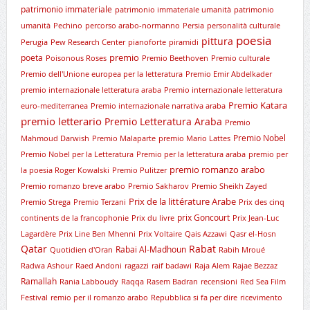
patrimonio immateriale
patrimonio immateriale umanità
patrimonio
umanità
Pechino
percorso arabo-normanno
Persia
personalità culturale
poesia
pittura
Perugia
Pew Research Center
pianoforte
piramidi
premio
poeta
Poisonous Roses
Premio Beethoven
Premio culturale
Premio dell'Unione europea per la letteratura
Premio Emir Abdelkader
premio internazionale letteratura araba
Premio internazionale letteratura
Premio Katara
euro-mediterranea
Premio internazionale narrativa araba
premio letterario
Premio Letteratura Araba
Premio
Premio Nobel
Mahmoud Darwish
Premio Malaparte
premio Mario Lattes
Premio Nobel per la Letteratura
Premio per la letteratura araba
premio per
premio romanzo arabo
la poesia Roger Kowalski
Premio Pulitzer
Premio romanzo breve arabo
Premio Sakharov
Premio Sheikh Zayed
Prix de la littérature Arabe
Premio Strega
Premio Terzani
Prix des cinq
prix Goncourt
continents de la francophonie
Prix du livre
Prix Jean-Luc
Lagardère
Prix Line Ben Mhenni
Prix Voltaire
Qais Azzawi
Qasr el-Hosn
Qatar
Rabat
Rabai Al-Madhoun
Quotidien d'Oran
Rabih Mroué
Radwa Ashour
Raed Andoni
ragazzi
raif badawi
Raja Alem
Rajae Bezzaz
Ramallah
Rania Labboudy
Raqqa
Rasem Badran
recensioni
Red Sea Film
Festival
remio per il romanzo arabo
Repubblica si fa per dire
ricevimento