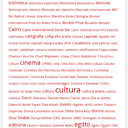
biblioteca
Biennale
biblioteca nazionale
Bibliotheca Alexandrina
Biennale arte islamica
Biennale arti islamiche
Biennale internazionale
BIFF
Bin Rashid Library
bizantino
Blandine Rinkel
Bologna
Booker
Booker Prize
International Prize for Arabic fiction
Boualem Bessaih
Cairo
Cairo international book fair
Cairo International Film Festival
calligrafia
capitale
calligrafia araba
calendario
Cannes
capitale del
Casablanca
vivere insieme
capitale stampa araba 2016
casa editrice
casa
museo
cattedrale
censura
centenario
ceramica
certificazione lingua araba
Chanson douche
Charif Majdalani
chiesa
Chokri Mabkhout
Chouchou
cinema
Cillium
CIPMO
città
Città d'oro
città della cultura
Claudia
Cardinale
Comitato del Patrimonio Mondiale dell'Unesco
Comixfest
Commissione
Comunità Europea
Condé Nast Traveler
contemporanea
corano
Corea
corsi
corso
cortometraggio
Crimine a Ramallah
Critics
cultura
cultura araba
culltura
Awards for Arab Films
cultura
Daesh
islamica
Damasco
Daniele Manno
Dante
danza
Dar al Jadeed
dialetto
Dawood Abdel-Sayed
Diaa Jubaili
digitale
diritti umani
Dispersi
donna
Doha
Dispersés
Divina Commedia
dizionari
Doha Assy
donne
Dubai
Douz
EAU
Dunya Mikhail
ebraico
EBRD
Ecologies of resistance
egitto
editoria
Edizioni Nautilus
Edward Watts
egizio
Egypt's Nile