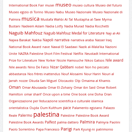
museo
International Book Fair
musei
museo cultura
Museo del futuro
Museo egizio di Torino
Museo Nabu
Museo Nazionale
Museo Nazionale di
musica
Palmira
Mustafa Wahbi Al-Tal
Mustapha al-Taee
Myrna
Bustani
Nadeem Aslam
Nadia Lotfy
Nadia Murad
Nadia Rocchetti
Naguib Mahfouz
Naguib Mahfouz Medal for Literature
Naji al-Ali
Napoli
narrativa
Najwa Barakat
Nakba
narrativa araba
Nasser Iraq
National Book Award
nave
Nawal El Saadawi
Nazik al-Mala’ika
Nazioni
Unite
NAZRA Palestine Short Film Festival
Netflix
Neustadt International
Nile award
Prize for Literature
New Yorker
Nicole Hamouche
Nikos Gatsos
Nizar Qabbani
Nile awards
Nino De Falco
nobel
Non ho peccato
abbastanza
Nos frères inattendus
Nouf Alosaimi
Nour Hariri
Nouri al
Jarrah
nozze
Okuda San Miguel
Olocausto
Olp
Omaima al Khamis
Oman
Omar Abusaada
Omar El-Zohairy
Omar ibn Said
Omar Robert
Hamilton
omar sharif
Once upon a time
One book
one Doha
Oran
Organizzazione per l'educazione scientifica e culturale islamica
pace
orientalistica
Oujda
Oum Kulthum
Palamento egiziano
Palazzo
palestina
Palermo
Reale
Palestine
Palestine Book Award
Palmira
Palfest
Palestine Book Awards
palma dattero
Palmyra
Paolini
Parigi
Paolo Sorrentino
Papa Francesco
Park Kyung-ni
patrimonio