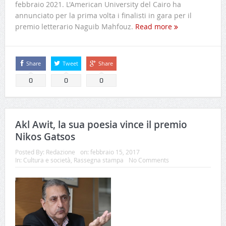
febbraio 2021. L'American University del Cairo ha
annunciato per la prima volta i finalisti in gara per il
premio letterario Naguib Mahfouz.
Read more
Share
Tweet
Share
0
0
0
Akl Awit, la sua poesia vince il premio
Nikos Gatsos
Posted By:
Redazione
on:
febbraio 15, 2017
In:
Cultura e società
,
Rassegna stampa
No Comments