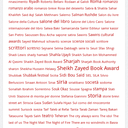
Roma
romanzo
Riyadh
rinascimento
Roberto Bellani
Rodaan al Galidi
romanzo arabo
romanzo breve
Rosa del deseerto
Sabra & Shatila
Sahar
Salman Rushdie
Khalifeh
Said Aql
Salah Methnani
Salerno
Salon du livre
salone del libro
Salone della Cultura
Salone del Libro Cairo
Salone
internazionale del libro
Salwa Bakr
Samarcanda
Samir Editeur
samir kassir
Sawiris cultural
San Pietro
Saoussen Bou Aicha
sapone
satira
Sawiris
awards
scienze sociali
Sayed Mahmud
schiavitù
scienze
scrittore
scrittori
scrittrici
Sejnane
Selma Dabbagh
serie tv
Seuil
Sfax
Sfingi
Shahla Ujayli
Shadi Lewis
shady hamadi
Shaikh Sultan bin Mohammed
Sharjah
Al Qasimi
Shaikh Zayed Book Award
Sharjah Book Authority
Sheikh Zayed Book Award
sharon
Sheikha Hussein Helawy
Sidi Bou Saïd
Shubbak festival
Shubbak
Sicilia
SIEL
SILA
Silvio
siria
società
Berlusconi
Sinaan Antoon
Sinai
sirialibano
sodoma
stampa
Souk Okaz
Sonallah Ibrahim
Sorrentino
Sousse
Spagna
Stati
storia
Uniti
Stazione di monta per donne
Stefania Giannini
storie brevi
Sudan
street art
Striscia Gaza
Sulafa Hijazi
Sul corno del rinoceronte
summit
Sursock
svezia
Taif
Taleb al Refai
Tanta
Tarab Zaman
Tareq Bakari
teatro
Teheran
Tataouine
Tayeb Salih
The city always wins
The idol
The
last of us
The Night Mail
The Night of Fire
There are no windmills in Basra