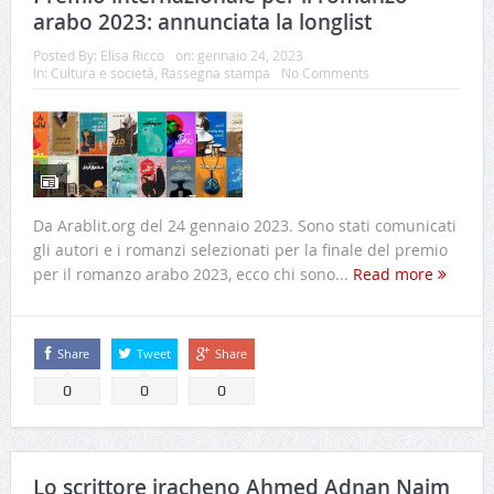
arabo 2023: annunciata la longlist
Posted By:
Elisa Ricco
on:
gennaio 24, 2023
In:
Cultura e società
,
Rassegna stampa
No Comments
Da Arablit.org del 24 gennaio 2023. Sono stati comunicati
gli autori e i romanzi selezionati per la finale del premio
per il romanzo arabo 2023, ecco chi sono...
Read more
Share
Tweet
Share
0
0
0
Lo scrittore iracheno Ahmed Adnan Najm