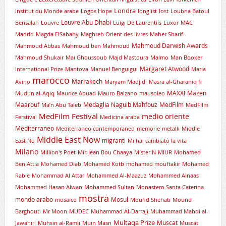
Londra
lnstitut du Monde arabe
Logos Hope
longlist
lost
Loubna Batoul
Louvre Abu Dhabi
Bensalah
Louvre
Luigi De Laurentiis
Luxor
MAC
Madrid
Magda ElSabahy
Maghreb Orient des livres
Maher Sharif
Mahmoud Darwish Awards
Mahmoud Abbas
Mahmoud ben Mahmoud
Mahmoud Shukair
Mai Ghoussoub
Majd Mastoura
Malmo
Man Booker
Margaret Atwood
International Prize
Mantova
Manuel Benguigui
Maria
marocco
Marrakech
Avino
Maryam Madjidi
Masra al-Gharaniq fi
MAXXI
Mazen
Mudun al-Aqiq
Maurice Aouad
Mauro Balzano
mausoleo
Maarouf
Medaglia Naguib Mahfouz
MedFilm
Ma’n Abu Taleb
MedFilm
MedFilm Festival
medio oriente
Ferstival
Medicina araba
Mediterraneo
Mediterraneo contemporaneo
memorie
metalli
Middle
Middle East Now
migranti
East No
Mi hai cambiato la vita
Milano
Million's Poet
Mir-Jean Bou Chaaya
Mister N
MIUR
Mohamed
Ben Attia
Mohamed Diab
Mohamed Kotb
mohamed mouftakir
Mohamed
Rabie
Mohammad Al Attar
Mohammed Al-Maazuz
Mohammed Alnaas
Mohammed Hasan Alwan
Mohammed Sultan
Monastero Santa Caterina
mostra
mondo arabo
Mosul
mosaico
Moufid Shehab
Mourid
Barghouti
Mr Moon
MUDEC
Muhammad Al-Darraji
Muhammad Mahdi al-
Multaqa Prize
Muscat
Jawahiri
Muhsin al-Ramli
Muin Masri
Muscat