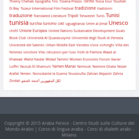
Torino
Thierry Chehab
tipografia
Tiro
Tiziana Prezzo
Tosca
tour
Tourbet-
tradizione
El-Bey
Tozeur International Film Festival
tradizioni
Tunisi
traduzione
Tripoli
Translated Literature
Tshweesh
Tunis
tunisia
Unesco
turchia
turismo
UAE
uguaglianza
Umm al-Jimal
Unione Europea
Unifil
United Nations Sustainable Development Goals
Book Club
Università Al Quaraouiyine
Università degli Studi di Venezia
Università del Salento
Urban Middle East
Vendesi croce
vichinghi
Villa des
femmes
vincitore
Vita: istruzioni per l'uso
Volti di Palmira
Waad al-
Khateab
Walid Haidar
Widad Tamimi
Women Economic Forum
Xavier
Yamen Manai
Luffin
Yacoub El-Sharouni
Yarmouk
Yasmine Ghata
Yasser
Arafat
Yemen. Nonostante la Guerra
Youssoufia
Zahran Alqasmi
Zahria
Zindali
لجنقوi
لكل المقهورين أجنحة
Copyright © 2015 Araba Fenice - Centro Studi sulle Culture del
Mondo Arabo | Corso di lingua araba - Corsi di dialetti arabi -
Milano.