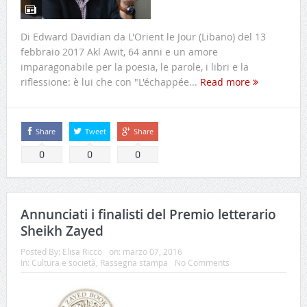
Di Edward Davidian da L'Orient le Jour (Libano) del 13
febbraio 2017 Akl Awit, 64 anni e un amore
imparagonabile per la poesia, le parole, i libri e la
riflessione: è lui che con "L'échappée...
Read more
Share
Tweet
Share
0
0
0
Annunciati i finalisti del Premio letterario
Sheikh Zayed
Posted By:
Elisa Ricco
on:
marzo 07, 2016
In:
Cultura e società
,
Rassegna stampa
No Comments