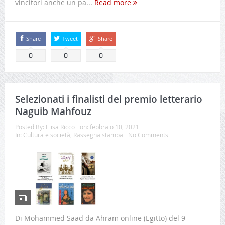
vincitori anche un pa...
Read more
Share
Tweet
Share
0
0
0
Selezionati i finalisti del premio letterario
Naguib Mahfouz
Posted By:
Elisa Ricco
on:
febbraio 10, 2021
In:
Cultura e società
,
Rassegna stampa
No Comments
Di Mohammed Saad da Ahram online (Egitto) del 9