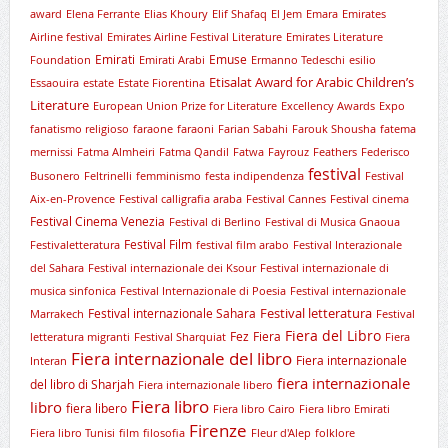
award
Elena Ferrante
Elias Khoury
Elif Shafaq
El Jem
Emara
Emirates
Airline festival
Emirates Airline Festival Literature
Emirates Literature
Emirati
Emuse
Foundation
Emirati Arabi
Ermanno Tedeschi
esilio
Etisalat Award for Arabic Children’s
Essaouira
estate
Estate Fiorentina
Literature
European Union Prize for Literature
Excellency Awards
Expo
fanatismo religioso
faraone
faraoni
Farian Sabahi
Farouk Shousha
fatema
mernissi
Fatma Almheiri
Fatma Qandil
Fatwa
Fayrouz
Feathers
Federisco
festival
Busonero
Feltrinelli
femminismo
festa indipendenza
Festival
Aix-en-Provence
Festival calligrafia araba
Festival Cannes
Festival cinema
Festival Cinema Venezia
Festival di Berlino
Festival di Musica Gnaoua
Festival Film
Festivaletteratura
festival film arabo
Festival Interazionale
del Sahara
Festival internazionale dei Ksour
Festival internazionale di
musica sinfonica
Festival Internazionale di Poesia
Festival internazionale
Festival letteratura
Festival internazionale Sahara
Marrakech
Festival
Fiera del Libro
Fez
Fiera
letteratura migranti
Festival Sharquiat
Fiera
Fiera internazionale del libro
Fiera internazionale
Interan
fiera internazionale
del libro di Sharjah
Fiera internazionale libero
Fiera libro
libro
fiera libero
Fiera libro Cairo
Fiera libro Emirati
Firenze
Fiera libro Tunisi
film
filosofia
Fleur d'Alep
folklore