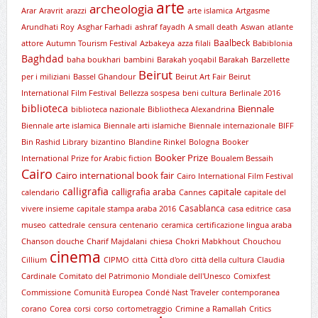
arte
archeologia
Arar
Aravrit
arazzi
arte islamica
Artgasme
Arundhati Roy
Asghar Farhadi
ashraf fayadh
A small death
Aswan
atlante
Baalbeck
attore
Autumn Tourism Festival
Azbakeya
azza filali
Babiblonia
Baghdad
baha boukhari
bambini
Barakah yoqabil Barakah
Barzellette
Beirut
per i miliziani
Bassel Ghandour
Beirut Art Fair
Beirut
International Film Festival
Bellezza sospesa
beni cultura
Berlinale 2016
biblioteca
Biennale
biblioteca nazionale
Bibliotheca Alexandrina
Biennale arte islamica
Biennale arti islamiche
Biennale internazionale
BIFF
Bin Rashid Library
bizantino
Blandine Rinkel
Bologna
Booker
Booker Prize
International Prize for Arabic fiction
Boualem Bessaih
Cairo
Cairo international book fair
Cairo International Film Festival
calligrafia
capitale
calligrafia araba
calendario
Cannes
capitale del
Casablanca
vivere insieme
capitale stampa araba 2016
casa editrice
casa
museo
cattedrale
censura
centenario
ceramica
certificazione lingua araba
Chanson douche
Charif Majdalani
chiesa
Chokri Mabkhout
Chouchou
cinema
Cillium
CIPMO
città
Città d'oro
città della cultura
Claudia
Cardinale
Comitato del Patrimonio Mondiale dell'Unesco
Comixfest
Commissione
Comunità Europea
Condé Nast Traveler
contemporanea
corano
Corea
corsi
corso
cortometraggio
Crimine a Ramallah
Critics