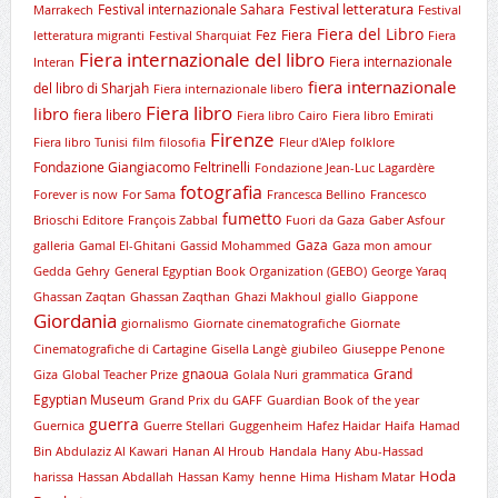
Festival letteratura
Festival internazionale Sahara
Marrakech
Festival
Fiera del Libro
Fez
Fiera
letteratura migranti
Festival Sharquiat
Fiera
Fiera internazionale del libro
Fiera internazionale
Interan
fiera internazionale
del libro di Sharjah
Fiera internazionale libero
Fiera libro
libro
fiera libero
Fiera libro Cairo
Fiera libro Emirati
Firenze
Fiera libro Tunisi
film
filosofia
Fleur d'Alep
folklore
Fondazione Giangiacomo Feltrinelli
Fondazione Jean-Luc Lagardère
fotografia
Forever is now
For Sama
Francesca Bellino
Francesco
fumetto
Brioschi Editore
François Zabbal
Fuori da Gaza
Gaber Asfour
Gaza
galleria
Gamal El-Ghitani
Gassid Mohammed
Gaza mon amour
Gedda
Gehry
General Egyptian Book Organization (GEBO)
George Yaraq
Ghassan Zaqtan
Ghassan Zaqthan
Ghazi Makhoul
giallo
Giappone
Giordania
giornalismo
Giornate cinematografiche
Giornate
Cinematografiche di Cartagine
Gisella Langè
giubileo
Giuseppe Penone
gnaoua
Grand
Giza
Global Teacher Prize
Golala Nuri
grammatica
Egyptian Museum
Grand Prix du GAFF
Guardian Book of the year
guerra
Guernica
Guerre Stellari
Guggenheim
Hafez Haidar
Haifa
Hamad
Bin Abdulaziz Al Kawari
Hanan Al Hroub
Handala
Hany Abu-Hassad
Hoda
harissa
Hassan Abdallah
Hassan Kamy
henne
Hima
Hisham Matar