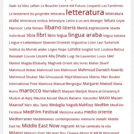
Saab
Le bleu caftan
Le Bouclier
Leone del Futuro
Leopardi
Les Fantômes
letteratura
letteratura
Le testament du prophète
letteratra
araba
lettura
letteratura erotica
letteratyra
Lettre à un ami étranger
Leyla
libano
libertà
libertà espressione
Mansoor
Leïla Slimani
libertà
lingua araba
libri
libia
libro
lingua
individuali
lingua italiana
Lingue e Letteretaure Stranieri Orientali
linguistica
Liron Lavi Turkenich
Londra
lnstitut du Monde arabe
Logos Hope
longlist
lost
Loubna Batoul
Louvre Abu Dhabi
Bensalah
Louvre
Luigi De Laurentiis
Luxor
MAC
Madrid
Magda ElSabahy
Maghreb Orient des livres
Maher Sharif
Mahmoud Darwish Awards
Mahmoud Abbas
Mahmoud ben Mahmoud
Mahmoud Shukair
Mai Ghoussoub
Majd Mastoura
Malmo
Man Booker
Margaret Atwood
International Prize
Mantova
Manuel Benguigui
Maria
marocco
Marrakech
Avino
Maryam Madjidi
Masra al-Gharaniq fi
MAXXI
Mazen
Mudun al-Aqiq
Maurice Aouad
Mauro Balzano
mausoleo
Maarouf
Medaglia Naguib Mahfouz
MedFilm
Ma’n Abu Taleb
MedFilm
MedFilm Festival
medio oriente
Ferstival
Medicina araba
Mediterraneo
Mediterraneo contemporaneo
memorie
metalli
Middle
Middle East Now
migranti
East No
Mi hai cambiato la vita
Milano
Million's Poet
Mir-Jean Bou Chaaya
Mister N
MIUR
Mohamed