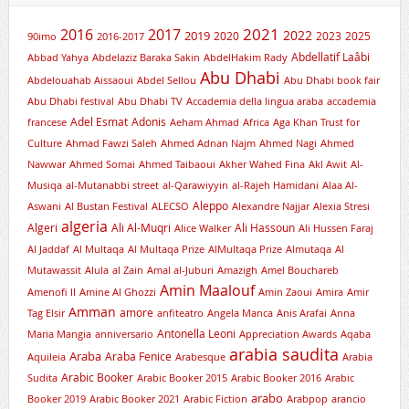
2021
2016
2017
2019
2022
2020
2023
2025
90imo
2016-2017
Abdellatif Laâbi
Abbad Yahya
Abdelaziz Baraka Sakin
AbdelHakim Rady
Abu Dhabi
Abdelouahab Aissaoui
Abdel Sellou
Abu Dhabi book fair
Abu Dhabi festival
Abu Dhabi TV
Accademia della lingua araba
accademia
Adel Esmat
Adonis
francese
Aeham Ahmad
Africa
Aga Khan Trust for
Culture
Ahmad Fawzi Saleh
Ahmed Adnan Najm
Ahmed Nagi
Ahmed
Nawwar
Ahmed Somai
Ahmed Taibaoui
Akher Wahed Fina
Akl Awit
Al-
Musiqa
al-Mutanabbi street
al-Qarawiyyin
al-Rajeh Hamidani
Alaa Al-
Aleppo
Aswani
Al Bustan Festival
ALECSO
Alexandre Najjar
Alexia Stresi
algeria
Algeri
Ali Al-Muqri
Ali Hassoun
Alice Walker
Ali Hussen Faraj
Al Jaddaf
Al Multaqa
Al Multaqa Prize
AlMultaqa Prize
Almutaqa
Al
Mutawassit
Alula
al Zain
Amal al-Juburi
Amazigh
Amel Bouchareb
Amin Maalouf
Amenofi II
Amine Al Ghozzi
Amin Zaoui
Amira
Amir
Amman
amore
Tag Elsir
anfiteatro
Angela Manca
Anis Arafai
Anna
Antonella Leoni
Maria Mangia
anniversario
Appreciation Awards
Aqaba
arabia saudita
Araba
Araba Fenice
Aquileia
Arabesque
Arabia
Arabic Booker
Sudita
Arabic Booker 2015
Arabic Booker 2016
Arabic
arabo
Booker 2019
Arabic Booker 2021
Arabic Fiction
Arabpop
arancio