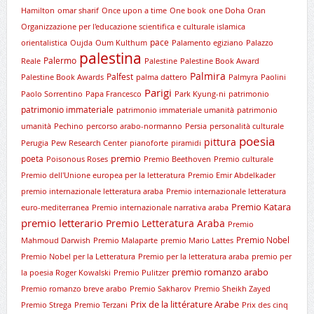
Hamilton
omar sharif
Once upon a time
One book
one Doha
Oran
Organizzazione per l'educazione scientifica e culturale islamica
pace
orientalistica
Oujda
Oum Kulthum
Palamento egiziano
Palazzo
palestina
Palermo
Reale
Palestine
Palestine Book Award
Palmira
Palfest
Palestine Book Awards
palma dattero
Palmyra
Paolini
Parigi
Paolo Sorrentino
Papa Francesco
Park Kyung-ni
patrimonio
patrimonio immateriale
patrimonio immateriale umanità
patrimonio
umanità
Pechino
percorso arabo-normanno
Persia
personalità culturale
poesia
pittura
Perugia
Pew Research Center
pianoforte
piramidi
premio
poeta
Poisonous Roses
Premio Beethoven
Premio culturale
Premio dell'Unione europea per la letteratura
Premio Emir Abdelkader
premio internazionale letteratura araba
Premio internazionale letteratura
Premio Katara
euro-mediterranea
Premio internazionale narrativa araba
premio letterario
Premio Letteratura Araba
Premio
Premio Nobel
Mahmoud Darwish
Premio Malaparte
premio Mario Lattes
Premio Nobel per la Letteratura
Premio per la letteratura araba
premio per
premio romanzo arabo
la poesia Roger Kowalski
Premio Pulitzer
Premio romanzo breve arabo
Premio Sakharov
Premio Sheikh Zayed
Prix de la littérature Arabe
Premio Strega
Premio Terzani
Prix des cinq