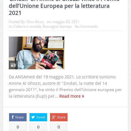
dell’Unione Europea per la letteratura
2021
Posted By:
Elisa Ricco
on:
maggio 20, 2021
In:
Cultura e società
,
Rassegna stampa
No Comments
Da ANSAmed del 19 maggio 2021. Lo scrittore tunisino
Amine Al Ghozzi, autore di "Zindali, la notte del 14
gennaio 2011", ha vinto il Premio dell'Unione europea per
la letteratura (Eupl) per...
Read more
Share
Tweet
Share
0
0
0