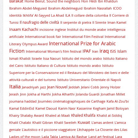
Barakat
Home Beirut. Sound the neighbors
Hon
Hédi
Ibn Khaldun
Ibrahim Abdel-Meguied
Ibrahim Abdelmeguid
Ibrahim Nasrallah
ICOO
identità
Ikhtifa’ Al-Sayyed La Ahad
ILA
Il collare della colomba
Il Corriere di
Il naufragio delle civiltà
Tunisi
Il serpente di pietra
Il Sirente
Iman Kamel
Inaam Kachachi
incisione
inglese
Institut du monde arabe
intelligenza
artificiale
International book fair
International Film Festival
International
International Prize for Arabic
Literary Olympus Award
iraq
Fiction
IPAF
ISIS
Islam
International Woman's film festival
Iran
Ismali Khalidi
Israele
Issa Naouri
Istituto del mondo arabo
Istituto Italiano
del Cairo
Istituto Italiano di Cultura
Istituto mondo arabo
Istituto
Superiore per la Conservazione ed il Restauro del Ministero dei beni e delle
attività culturali e del turismo
Istituto Universitario Orientale di Napoli
Italia
Jean Nouvel
Janadriyah
jazz
Jeddah
Jelani Cobb
Jenny Holzer
Jerash
Jinn
Jokha al Harthi
Jokha Alharthi
Jolanda Guardi
Jonathan Millet
joumana haddad
Journées cinématographiques de Carthage
Kafa Al-Zou’bi
Kamal EddinEid
Kamel Daoud
Karim Nasr
Kasserine
Kegham Jamil Boloyan
Khaled Khalifa
Khairy Shalaby Award
Khaled al-Maali
Khalid al-Siddiq
Kuwait
Khalil Chalabi
Khalil Gibran
Khalil Sweileh
L'amas ardent
L'amica
geniale
L'autistico e il piccione viaggiatore
L'échappée
La Closerie des Lilas
Ladies of the moon
Laila Takla
Lamiya Aji Bashar
Land art festival
Lara