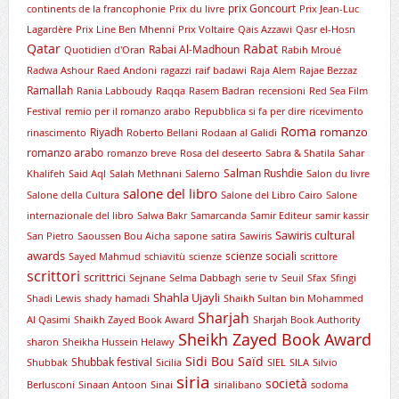
prix Goncourt
continents de la francophonie
Prix du livre
Prix Jean-Luc
Lagardère
Prix Line Ben Mhenni
Prix Voltaire
Qais Azzawi
Qasr el-Hosn
Qatar
Rabat
Rabai Al-Madhoun
Quotidien d'Oran
Rabih Mroué
Radwa Ashour
Raed Andoni
ragazzi
raif badawi
Raja Alem
Rajae Bezzaz
Ramallah
Rania Labboudy
Raqqa
Rasem Badran
recensioni
Red Sea Film
Festival
remio per il romanzo arabo
Repubblica si fa per dire
ricevimento
Roma
romanzo
Riyadh
rinascimento
Roberto Bellani
Rodaan al Galidi
romanzo arabo
romanzo breve
Rosa del deseerto
Sabra & Shatila
Sahar
Salman Rushdie
Khalifeh
Said Aql
Salah Methnani
Salerno
Salon du livre
salone del libro
Salone della Cultura
Salone del Libro Cairo
Salone
internazionale del libro
Salwa Bakr
Samarcanda
Samir Editeur
samir kassir
Sawiris cultural
San Pietro
Saoussen Bou Aicha
sapone
satira
Sawiris
awards
scienze sociali
Sayed Mahmud
schiavitù
scienze
scrittore
scrittori
scrittrici
Sejnane
Selma Dabbagh
serie tv
Seuil
Sfax
Sfingi
Shahla Ujayli
Shadi Lewis
shady hamadi
Shaikh Sultan bin Mohammed
Sharjah
Al Qasimi
Shaikh Zayed Book Award
Sharjah Book Authority
Sheikh Zayed Book Award
sharon
Sheikha Hussein Helawy
Sidi Bou Saïd
Shubbak festival
Shubbak
Sicilia
SIEL
SILA
Silvio
siria
società
Berlusconi
Sinaan Antoon
Sinai
sirialibano
sodoma