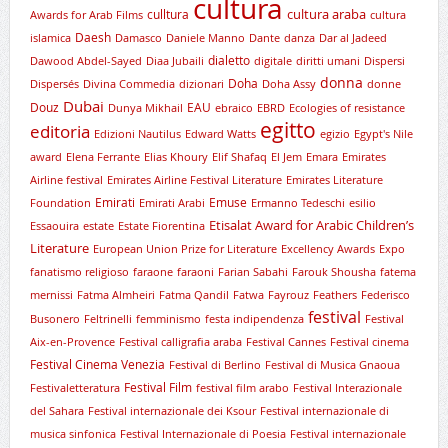
cultura
cultura araba
culltura
Awards for Arab Films
cultura
Daesh
islamica
Damasco
Daniele Manno
Dante
danza
Dar al Jadeed
dialetto
Dawood Abdel-Sayed
Diaa Jubaili
digitale
diritti umani
Dispersi
donna
Doha
Dispersés
Divina Commedia
dizionari
Doha Assy
donne
Dubai
Douz
EAU
Dunya Mikhail
ebraico
EBRD
Ecologies of resistance
egitto
editoria
Edizioni Nautilus
Edward Watts
egizio
Egypt's Nile
award
Elena Ferrante
Elias Khoury
Elif Shafaq
El Jem
Emara
Emirates
Airline festival
Emirates Airline Festival Literature
Emirates Literature
Emirati
Emuse
Foundation
Emirati Arabi
Ermanno Tedeschi
esilio
Etisalat Award for Arabic Children’s
Essaouira
estate
Estate Fiorentina
Literature
European Union Prize for Literature
Excellency Awards
Expo
fanatismo religioso
faraone
faraoni
Farian Sabahi
Farouk Shousha
fatema
mernissi
Fatma Almheiri
Fatma Qandil
Fatwa
Fayrouz
Feathers
Federisco
festival
Busonero
Feltrinelli
femminismo
festa indipendenza
Festival
Aix-en-Provence
Festival calligrafia araba
Festival Cannes
Festival cinema
Festival Cinema Venezia
Festival di Berlino
Festival di Musica Gnaoua
Festival Film
Festivaletteratura
festival film arabo
Festival Interazionale
del Sahara
Festival internazionale dei Ksour
Festival internazionale di
musica sinfonica
Festival Internazionale di Poesia
Festival internazionale