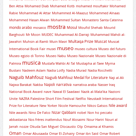
Ben Attia
Mohamed Diab
Mohamed Kotb
mohamed mouftakir
Mohamed
Rabie
Mohammad Al Attar
Mohammed Al-Maazuz
Mohammed Alnaas
Mohammed Hasan Alwan
Mohammed Sultan
Monastero Santa Caterina
mostra
mondo arabo
Mosul
mosaico
Moufid Shehab
Mourid
Barghouti
Mr Moon
MUDEC
Muhammad Al-Darraji
Muhammad Mahdi al-
Multaqa Prize
Muscat
Jawahiri
Muhsin al-Ramli
Muin Masri
Muscat
museo
International Book Fair
musei
museo cultura
Museo del futuro
Museo egizio di Torino
Museo Nabu
Museo Nazionale
Museo Nazionale di
musica
Palmira
Mustafa Wahbi Al-Tal
Mustapha al-Taee
Myrna
Bustani
Nadeem Aslam
Nadia Lotfy
Nadia Murad
Nadia Rocchetti
Naguib Mahfouz
Naguib Mahfouz Medal for Literature
Naji al-Ali
Napoli
narrativa
Najwa Barakat
Nakba
narrativa araba
Nasser Iraq
National Book Award
nave
Nawal El Saadawi
Nazik al-Mala’ika
Nazioni
Unite
NAZRA Palestine Short Film Festival
Netflix
Neustadt International
Nile award
Prize for Literature
New Yorker
Nicole Hamouche
Nikos Gatsos
Nizar Qabbani
Nile awards
Nino De Falco
nobel
Non ho peccato
abbastanza
Nos frères inattendus
Nouf Alosaimi
Nour Hariri
Nouri al
Jarrah
nozze
Okuda San Miguel
Olocausto
Olp
Omaima al Khamis
Oman
Omar Abusaada
Omar El-Zohairy
Omar ibn Said
Omar Robert