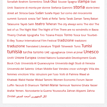
stampa
Souk Okaz
Sonallah Ibrahim
Sorrentino
Sousse
Spagna
Stati
storia
Uniti
Stazione di monta per donne
Stefania Giannini
storie brevi
Sudan
street art
Striscia Gaza
Sulafa Hijazi
Sul corno del rinoceronte
summit
Sursock
svezia
Taif
Taleb al Refai
Tanta
Tarab Zaman
Tareq Bakari
teatro
Teheran
Tataouine
Tayeb Salih
The city always wins
The idol
The
last of us
The Night Mail
The Night of Fire
There are no windmills in Basra
Torino
Thierry Chehab
tipografia
Tiro
Tiziana Prezzo
Tosca
tour
Tourbet-
tradizione
El-Bey
Tozeur International Film Festival
tradizioni
Tunisi
traduzione
Tripoli
Translated Literature
Tshweesh
Tunis
tunisia
Unesco
turchia
turismo
UAE
uguaglianza
Umm al-Jimal
Unione Europea
Unifil
United Nations Sustainable Development Goals
Book Club
Università Al Quaraouiyine
Università degli Studi di Venezia
Università del Salento
Urban Middle East
Vendesi croce
vichinghi
Villa des
femmes
vincitore
Vita: istruzioni per l'uso
Volti di Palmira
Waad al-
Khateab
Walid Haidar
Widad Tamimi
Women Economic Forum
Xavier
Yamen Manai
Luffin
Yacoub El-Sharouni
Yarmouk
Yasmine Ghata
Yasser
Arafat
Yemen. Nonostante la Guerra
Youssoufia
Zahran Alqasmi
Zahria
Zindali
لجنقوi
لكل المقهورين أجنحة