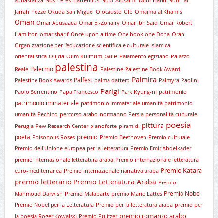
abbastanza
Nos frères inattendus
Nouf Alosaimi
Nour Hariri
Nouri al
Jarrah
nozze
Okuda San Miguel
Olocausto
Olp
Omaima al Khamis
Oman
Omar Abusaada
Omar El-Zohairy
Omar ibn Said
Omar Robert
Hamilton
omar sharif
Once upon a time
One book
one Doha
Oran
Organizzazione per l'educazione scientifica e culturale islamica
pace
orientalistica
Oujda
Oum Kulthum
Palamento egiziano
Palazzo
palestina
Palermo
Reale
Palestine
Palestine Book Award
Palmira
Palfest
Palestine Book Awards
palma dattero
Palmyra
Paolini
Parigi
Paolo Sorrentino
Papa Francesco
Park Kyung-ni
patrimonio
patrimonio immateriale
patrimonio immateriale umanità
patrimonio
umanità
Pechino
percorso arabo-normanno
Persia
personalità culturale
poesia
pittura
Perugia
Pew Research Center
pianoforte
piramidi
premio
poeta
Poisonous Roses
Premio Beethoven
Premio culturale
Premio dell'Unione europea per la letteratura
Premio Emir Abdelkader
premio internazionale letteratura araba
Premio internazionale letteratura
Premio Katara
euro-mediterranea
Premio internazionale narrativa araba
premio letterario
Premio Letteratura Araba
Premio
Premio Nobel
Mahmoud Darwish
Premio Malaparte
premio Mario Lattes
Premio Nobel per la Letteratura
Premio per la letteratura araba
premio per
premio romanzo arabo
la poesia Roger Kowalski
Premio Pulitzer