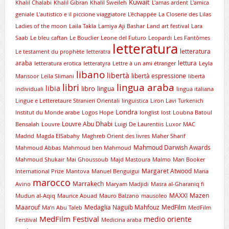
Kuwait
Khalil Chalabi
Khalil Gibran
Khalil Sweileh
L'amas ardent
L'amica
geniale
L'autistico e il piccione viaggiatore
L'échappée
La Closerie des Lilas
Ladies of the moon
Laila Takla
Lamiya Aji Bashar
Land art festival
Lara
Saab
Le bleu caftan
Le Bouclier
Leone del Futuro
Leopardi
Les Fantômes
letteratura
letteratura
Le testament du prophète
letteratra
araba
lettura
letteratura erotica
letteratyra
Lettre à un ami étranger
Leyla
libano
libertà
libertà espressione
Mansoor
Leïla Slimani
libertà
lingua araba
libri
libia
libro
lingua
individuali
lingua italiana
Lingue e Letteretaure Stranieri Orientali
linguistica
Liron Lavi Turkenich
Londra
lnstitut du Monde arabe
Logos Hope
longlist
lost
Loubna Batoul
Louvre Abu Dhabi
Bensalah
Louvre
Luigi De Laurentiis
Luxor
MAC
Madrid
Magda ElSabahy
Maghreb Orient des livres
Maher Sharif
Mahmoud Darwish Awards
Mahmoud Abbas
Mahmoud ben Mahmoud
Mahmoud Shukair
Mai Ghoussoub
Majd Mastoura
Malmo
Man Booker
Margaret Atwood
International Prize
Mantova
Manuel Benguigui
Maria
marocco
Marrakech
Avino
Maryam Madjidi
Masra al-Gharaniq fi
MAXXI
Mazen
Mudun al-Aqiq
Maurice Aouad
Mauro Balzano
mausoleo
Maarouf
Medaglia Naguib Mahfouz
MedFilm
Ma’n Abu Taleb
MedFilm
MedFilm Festival
medio oriente
Ferstival
Medicina araba