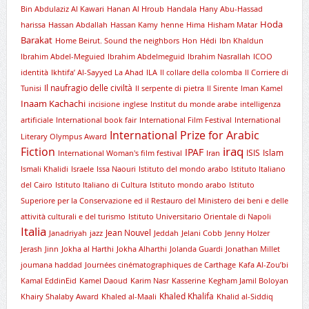
Bin Abdulaziz Al Kawari
Hanan Al Hroub
Handala
Hany Abu-Hassad
Hoda
harissa
Hassan Abdallah
Hassan Kamy
henne
Hima
Hisham Matar
Barakat
Home Beirut. Sound the neighbors
Hon
Hédi
Ibn Khaldun
Ibrahim Abdel-Meguied
Ibrahim Abdelmeguid
Ibrahim Nasrallah
ICOO
identità
Ikhtifa’ Al-Sayyed La Ahad
ILA
Il collare della colomba
Il Corriere di
Il naufragio delle civiltà
Tunisi
Il serpente di pietra
Il Sirente
Iman Kamel
Inaam Kachachi
incisione
inglese
Institut du monde arabe
intelligenza
artificiale
International book fair
International Film Festival
International
International Prize for Arabic
Literary Olympus Award
iraq
Fiction
IPAF
ISIS
Islam
International Woman's film festival
Iran
Ismali Khalidi
Israele
Issa Naouri
Istituto del mondo arabo
Istituto Italiano
del Cairo
Istituto Italiano di Cultura
Istituto mondo arabo
Istituto
Superiore per la Conservazione ed il Restauro del Ministero dei beni e delle
attività culturali e del turismo
Istituto Universitario Orientale di Napoli
Italia
Jean Nouvel
Janadriyah
jazz
Jeddah
Jelani Cobb
Jenny Holzer
Jerash
Jinn
Jokha al Harthi
Jokha Alharthi
Jolanda Guardi
Jonathan Millet
joumana haddad
Journées cinématographiques de Carthage
Kafa Al-Zou’bi
Kamal EddinEid
Kamel Daoud
Karim Nasr
Kasserine
Kegham Jamil Boloyan
Khaled Khalifa
Khairy Shalaby Award
Khaled al-Maali
Khalid al-Siddiq