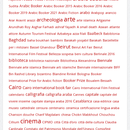
Arabic Booker
Sudita
Arabic Booker 2015
Arabic Booker 2016
Arabic
arabo
Booker 2019
Arabic Booker 2021
Arabic Fiction
Arabpop
arancio
arte
archeologia
Arar
Aravrit
arazzi
arte islamica
Artgasme
Arundhati Roy
Asghar Farhadi
ashraf fayadh
A small death
Aswan
atlante
Baalbeck
attore
Autumn Tourism Festival
Azbakeya
azza filali
Babiblonia
Baghdad
baha boukhari
bambini
Barakah yoqabil Barakah
Barzellette
Beirut
per i miliziani
Bassel Ghandour
Beirut Art Fair
Beirut
International Film Festival
Bellezza sospesa
beni cultura
Berlinale 2016
biblioteca
Biennale
biblioteca nazionale
Bibliotheca Alexandrina
Biennale arte islamica
Biennale arti islamiche
Biennale internazionale
BIFF
Bin Rashid Library
bizantino
Blandine Rinkel
Bologna
Booker
Booker Prize
International Prize for Arabic fiction
Boualem Bessaih
Cairo
Cairo international book fair
Cairo International Film Festival
calligrafia
capitale
calligrafia araba
calendario
Cannes
capitale del
Casablanca
vivere insieme
capitale stampa araba 2016
casa editrice
casa
museo
cattedrale
censura
centenario
ceramica
certificazione lingua araba
Chanson douche
Charif Majdalani
chiesa
Chokri Mabkhout
Chouchou
cinema
Cillium
CIPMO
città
Città d'oro
città della cultura
Claudia
Cardinale
Comitato del Patrimonio Mondiale dell'Unesco
Comixfest