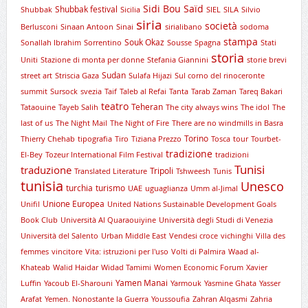
Sidi Bou Saïd
Shubbak festival
Shubbak
Sicilia
SIEL
SILA
Silvio
siria
società
Berlusconi
Sinaan Antoon
Sinai
sirialibano
sodoma
stampa
Souk Okaz
Sonallah Ibrahim
Sorrentino
Sousse
Spagna
Stati
storia
Uniti
Stazione di monta per donne
Stefania Giannini
storie brevi
Sudan
street art
Striscia Gaza
Sulafa Hijazi
Sul corno del rinoceronte
summit
Sursock
svezia
Taif
Taleb al Refai
Tanta
Tarab Zaman
Tareq Bakari
teatro
Teheran
Tataouine
Tayeb Salih
The city always wins
The idol
The
last of us
The Night Mail
The Night of Fire
There are no windmills in Basra
Torino
Thierry Chehab
tipografia
Tiro
Tiziana Prezzo
Tosca
tour
Tourbet-
tradizione
El-Bey
Tozeur International Film Festival
tradizioni
Tunisi
traduzione
Tripoli
Translated Literature
Tshweesh
Tunis
tunisia
Unesco
turchia
turismo
UAE
uguaglianza
Umm al-Jimal
Unione Europea
Unifil
United Nations Sustainable Development Goals
Book Club
Università Al Quaraouiyine
Università degli Studi di Venezia
Università del Salento
Urban Middle East
Vendesi croce
vichinghi
Villa des
femmes
vincitore
Vita: istruzioni per l'uso
Volti di Palmira
Waad al-
Khateab
Walid Haidar
Widad Tamimi
Women Economic Forum
Xavier
Yamen Manai
Luffin
Yacoub El-Sharouni
Yarmouk
Yasmine Ghata
Yasser
Arafat
Yemen. Nonostante la Guerra
Youssoufia
Zahran Alqasmi
Zahria