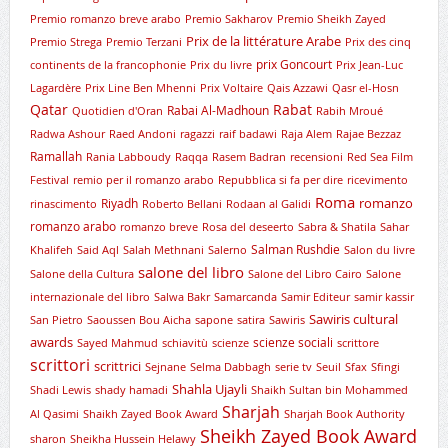
Premio romanzo breve arabo
Premio Sakharov
Premio Sheikh Zayed
Prix de la littérature Arabe
Premio Strega
Premio Terzani
Prix des cinq
prix Goncourt
continents de la francophonie
Prix du livre
Prix Jean-Luc
Lagardère
Prix Line Ben Mhenni
Prix Voltaire
Qais Azzawi
Qasr el-Hosn
Qatar
Rabat
Rabai Al-Madhoun
Quotidien d'Oran
Rabih Mroué
Radwa Ashour
Raed Andoni
ragazzi
raif badawi
Raja Alem
Rajae Bezzaz
Ramallah
Rania Labboudy
Raqqa
Rasem Badran
recensioni
Red Sea Film
Festival
remio per il romanzo arabo
Repubblica si fa per dire
ricevimento
Roma
romanzo
Riyadh
rinascimento
Roberto Bellani
Rodaan al Galidi
romanzo arabo
romanzo breve
Rosa del deseerto
Sabra & Shatila
Sahar
Salman Rushdie
Khalifeh
Said Aql
Salah Methnani
Salerno
Salon du livre
salone del libro
Salone della Cultura
Salone del Libro Cairo
Salone
internazionale del libro
Salwa Bakr
Samarcanda
Samir Editeur
samir kassir
Sawiris cultural
San Pietro
Saoussen Bou Aicha
sapone
satira
Sawiris
awards
scienze sociali
Sayed Mahmud
schiavitù
scienze
scrittore
scrittori
scrittrici
Sejnane
Selma Dabbagh
serie tv
Seuil
Sfax
Sfingi
Shahla Ujayli
Shadi Lewis
shady hamadi
Shaikh Sultan bin Mohammed
Sharjah
Al Qasimi
Shaikh Zayed Book Award
Sharjah Book Authority
Sheikh Zayed Book Award
sharon
Sheikha Hussein Helawy