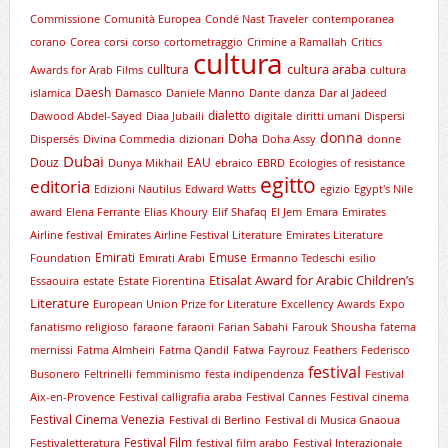
Commissione
Comunità Europea
Condé Nast Traveler
contemporanea
corano
Corea
corsi
corso
cortometraggio
Crimine a Ramallah
Critics
cultura
cultura araba
culltura
Awards for Arab Films
cultura
Daesh
islamica
Damasco
Daniele Manno
Dante
danza
Dar al Jadeed
dialetto
Dawood Abdel-Sayed
Diaa Jubaili
digitale
diritti umani
Dispersi
donna
Doha
Dispersés
Divina Commedia
dizionari
Doha Assy
donne
Dubai
Douz
EAU
Dunya Mikhail
ebraico
EBRD
Ecologies of resistance
egitto
editoria
Edizioni Nautilus
Edward Watts
egizio
Egypt's Nile
award
Elena Ferrante
Elias Khoury
Elif Shafaq
El Jem
Emara
Emirates
Airline festival
Emirates Airline Festival Literature
Emirates Literature
Emirati
Emuse
Foundation
Emirati Arabi
Ermanno Tedeschi
esilio
Etisalat Award for Arabic Children’s
Essaouira
estate
Estate Fiorentina
Literature
European Union Prize for Literature
Excellency Awards
Expo
fanatismo religioso
faraone
faraoni
Farian Sabahi
Farouk Shousha
fatema
mernissi
Fatma Almheiri
Fatma Qandil
Fatwa
Fayrouz
Feathers
Federisco
festival
Busonero
Feltrinelli
femminismo
festa indipendenza
Festival
Aix-en-Provence
Festival calligrafia araba
Festival Cannes
Festival cinema
Festival Cinema Venezia
Festival di Berlino
Festival di Musica Gnaoua
Festival Film
Festivaletteratura
festival film arabo
Festival Interazionale