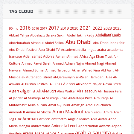
TAG CLOUD
2021
2016
2017
2019
2022
2020
2023
2025
90imo
2016-2017
Abdellatif Laâbi
Abbad Yahya
Abdelaziz Baraka Sakin
AbdelHakim Rady
Abu Dhabi
Abdelouahab Aissaoui
Abdel Sellou
Abu Dhabi book fair
Abu Dhabi festival
Abu Dhabi TV
Accademia della lingua araba
accademia
Adel Esmat
Adonis
francese
Aeham Ahmad
Africa
Aga Khan Trust for
Culture
Ahmad Fawzi Saleh
Ahmed Adnan Najm
Ahmed Nagi
Ahmed
Nawwar
Ahmed Somai
Ahmed Taibaoui
Akher Wahed Fina
Akl Awit
Al-
Musiqa
al-Mutanabbi street
al-Qarawiyyin
al-Rajeh Hamidani
Alaa Al-
Aleppo
Aswani
Al Bustan Festival
ALECSO
Alexandre Najjar
Alexia Stresi
algeria
Algeri
Ali Al-Muqri
Ali Hassoun
Alice Walker
Ali Hussen Faraj
Al Jaddaf
Al Multaqa
Al Multaqa Prize
AlMultaqa Prize
Almutaqa
Al
Mutawassit
Alula
al Zain
Amal al-Juburi
Amazigh
Amel Bouchareb
Amin Maalouf
Amenofi II
Amine Al Ghozzi
Amin Zaoui
Amira
Amir
Amman
amore
Tag Elsir
anfiteatro
Angela Manca
Anis Arafai
Anna
Antonella Leoni
Maria Mangia
anniversario
Appreciation Awards
Aqaba
arabia saudita
Araba
Araba Fenice
Aquileia
Arabesque
Arabia