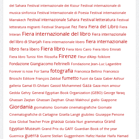
del Sahara
Festival internazionale dei Ksour
Festival internazionale di
musica sinfonica
Festival Internazionale di Poesia
Festival internazionale
Festival letteratura
Festival internazionale Sahara
Marrakech
Festival
Fiera del Libro
Fez
Fiera
letteratura migranti
Festival Sharquiat
Fiera
Fiera internazionale del libro
Fiera internazionale
Interan
fiera internazionale
del libro di Sharjah
Fiera internazionale libero
Fiera libro
libro
fiera libero
Fiera libro Cairo
Fiera libro Emirati
Firenze
Fiera libro Tunisi
film
filosofia
Fleur d'Alep
folklore
Fondazione Giangiacomo Feltrinelli
Fondazione Jean-Luc Lagardère
fotografia
Forever is now
For Sama
Francesca Bellino
Francesco
fumetto
Brioschi Editore
François Zabbal
Fuori da Gaza
Gaber Asfour
Gaza
galleria
Gamal El-Ghitani
Gassid Mohammed
Gaza mon amour
Gedda
Gehry
General Egyptian Book Organization (GEBO)
George Yaraq
Ghassan Zaqtan
Ghassan Zaqthan
Ghazi Makhoul
giallo
Giappone
Giordania
giornalismo
Giornate cinematografiche
Giornate
Cinematografiche di Cartagine
Gisella Langè
giubileo
Giuseppe Penone
gnaoua
Grand
Giza
Global Teacher Prize
Golala Nuri
grammatica
Egyptian Museum
Grand Prix du GAFF
Guardian Book of the year
guerra
Guernica
Guerre Stellari
Guggenheim
Hafez Haidar
Haifa
Hamad