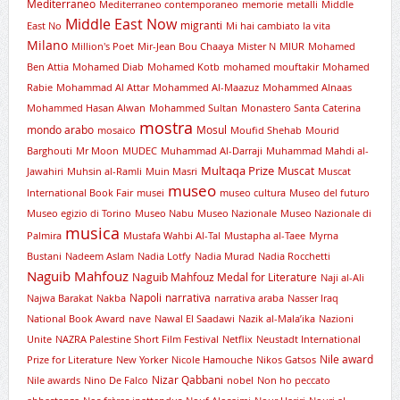
Mediterraneo
Mediterraneo contemporaneo
memorie
metalli
Middle
Middle East Now
migranti
East No
Mi hai cambiato la vita
Milano
Million's Poet
Mir-Jean Bou Chaaya
Mister N
MIUR
Mohamed
Ben Attia
Mohamed Diab
Mohamed Kotb
mohamed mouftakir
Mohamed
Rabie
Mohammad Al Attar
Mohammed Al-Maazuz
Mohammed Alnaas
Mohammed Hasan Alwan
Mohammed Sultan
Monastero Santa Caterina
mostra
mondo arabo
Mosul
mosaico
Moufid Shehab
Mourid
Barghouti
Mr Moon
MUDEC
Muhammad Al-Darraji
Muhammad Mahdi al-
Multaqa Prize
Muscat
Jawahiri
Muhsin al-Ramli
Muin Masri
Muscat
museo
International Book Fair
musei
museo cultura
Museo del futuro
Museo egizio di Torino
Museo Nabu
Museo Nazionale
Museo Nazionale di
musica
Palmira
Mustafa Wahbi Al-Tal
Mustapha al-Taee
Myrna
Bustani
Nadeem Aslam
Nadia Lotfy
Nadia Murad
Nadia Rocchetti
Naguib Mahfouz
Naguib Mahfouz Medal for Literature
Naji al-Ali
Napoli
narrativa
Najwa Barakat
Nakba
narrativa araba
Nasser Iraq
National Book Award
nave
Nawal El Saadawi
Nazik al-Mala’ika
Nazioni
Unite
NAZRA Palestine Short Film Festival
Netflix
Neustadt International
Nile award
Prize for Literature
New Yorker
Nicole Hamouche
Nikos Gatsos
Nizar Qabbani
Nile awards
Nino De Falco
nobel
Non ho peccato