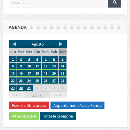
AGENDA
Agosto
Lun
Mar
Mer
Gio
Ven
Sab
Dom
1
2
3
4
5
6
7
8
9
10
11
12
13
14
15
16
17
18
19
20
21
22
23
24
25
26
27
28
29
30
31
1
2
3
4
2016
2015
2017
Fiere del libro arabo
Appuntamenti Araba Fenice
Altre iniziative
Tutte le categorie