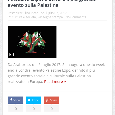
evento sulla Palestina
Posted By:
Elisa Ricco
on:
luglio 07, 2017
In:
Cultura e società
,
Rassegna stampa
No Comments
Da Arabpress del 6 luglio 2017. Si inaugura questo week
end a Londra l’evento Palestine Expo, definito il più
grande evento sociale e culturale sulla Palestina
realizzato in Europa.
Read more
Share
Tweet
Share
0
0
0