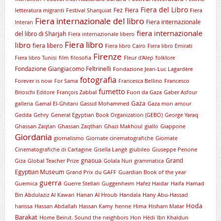
Fiera del Libro
Fez
Fiera
letteratura migranti
Festival Sharquiat
Fiera
Fiera internazionale del libro
Fiera internazionale
Interan
fiera internazionale
del libro di Sharjah
Fiera internazionale libero
Fiera libro
libro
fiera libero
Fiera libro Cairo
Fiera libro Emirati
Firenze
Fiera libro Tunisi
film
filosofia
Fleur d'Alep
folklore
Fondazione Giangiacomo Feltrinelli
Fondazione Jean-Luc Lagardère
fotografia
Forever is now
For Sama
Francesca Bellino
Francesco
fumetto
Brioschi Editore
François Zabbal
Fuori da Gaza
Gaber Asfour
Gaza
galleria
Gamal El-Ghitani
Gassid Mohammed
Gaza mon amour
Gedda
Gehry
General Egyptian Book Organization (GEBO)
George Yaraq
Ghassan Zaqtan
Ghassan Zaqthan
Ghazi Makhoul
giallo
Giappone
Giordania
giornalismo
Giornate cinematografiche
Giornate
Cinematografiche di Cartagine
Gisella Langè
giubileo
Giuseppe Penone
gnaoua
Grand
Giza
Global Teacher Prize
Golala Nuri
grammatica
Egyptian Museum
Grand Prix du GAFF
Guardian Book of the year
guerra
Guernica
Guerre Stellari
Guggenheim
Hafez Haidar
Haifa
Hamad
Bin Abdulaziz Al Kawari
Hanan Al Hroub
Handala
Hany Abu-Hassad
Hoda
harissa
Hassan Abdallah
Hassan Kamy
henne
Hima
Hisham Matar
Barakat
Home Beirut. Sound the neighbors
Hon
Hédi
Ibn Khaldun