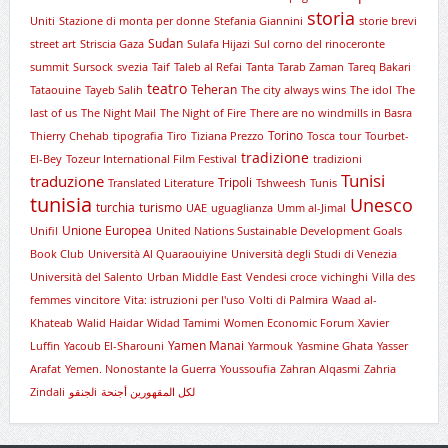
storia
Uniti
Stazione di monta per donne
Stefania Giannini
storie brevi
Sudan
street art
Striscia Gaza
Sulafa Hijazi
Sul corno del rinoceronte
summit
Sursock
svezia
Taif
Taleb al Refai
Tanta
Tarab Zaman
Tareq Bakari
teatro
Teheran
Tataouine
Tayeb Salih
The city always wins
The idol
The
last of us
The Night Mail
The Night of Fire
There are no windmills in Basra
Torino
Thierry Chehab
tipografia
Tiro
Tiziana Prezzo
Tosca
tour
Tourbet-
tradizione
El-Bey
Tozeur International Film Festival
tradizioni
Tunisi
traduzione
Tripoli
Translated Literature
Tshweesh
Tunis
tunisia
Unesco
turchia
turismo
UAE
uguaglianza
Umm al-Jimal
Unione Europea
Unifil
United Nations Sustainable Development Goals
Book Club
Università Al Quaraouiyine
Università degli Studi di Venezia
Università del Salento
Urban Middle East
Vendesi croce
vichinghi
Villa des
femmes
vincitore
Vita: istruzioni per l'uso
Volti di Palmira
Waad al-
Khateab
Walid Haidar
Widad Tamimi
Women Economic Forum
Xavier
Yamen Manai
Luffin
Yacoub El-Sharouni
Yarmouk
Yasmine Ghata
Yasser
Arafat
Yemen. Nonostante la Guerra
Youssoufia
Zahran Alqasmi
Zahria
Zindali
لجنقوi
لكل المقهورين أجنحة