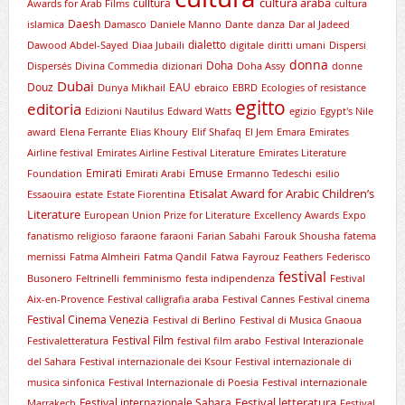
cultura araba
culltura
Awards for Arab Films
cultura
Daesh
islamica
Damasco
Daniele Manno
Dante
danza
Dar al Jadeed
dialetto
Dawood Abdel-Sayed
Diaa Jubaili
digitale
diritti umani
Dispersi
donna
Doha
Dispersés
Divina Commedia
dizionari
Doha Assy
donne
Dubai
Douz
EAU
Dunya Mikhail
ebraico
EBRD
Ecologies of resistance
egitto
editoria
Edizioni Nautilus
Edward Watts
egizio
Egypt's Nile
award
Elena Ferrante
Elias Khoury
Elif Shafaq
El Jem
Emara
Emirates
Airline festival
Emirates Airline Festival Literature
Emirates Literature
Emirati
Emuse
Foundation
Emirati Arabi
Ermanno Tedeschi
esilio
Etisalat Award for Arabic Children’s
Essaouira
estate
Estate Fiorentina
Literature
European Union Prize for Literature
Excellency Awards
Expo
fanatismo religioso
faraone
faraoni
Farian Sabahi
Farouk Shousha
fatema
mernissi
Fatma Almheiri
Fatma Qandil
Fatwa
Fayrouz
Feathers
Federisco
festival
Busonero
Feltrinelli
femminismo
festa indipendenza
Festival
Aix-en-Provence
Festival calligrafia araba
Festival Cannes
Festival cinema
Festival Cinema Venezia
Festival di Berlino
Festival di Musica Gnaoua
Festival Film
Festivaletteratura
festival film arabo
Festival Interazionale
del Sahara
Festival internazionale dei Ksour
Festival internazionale di
musica sinfonica
Festival Internazionale di Poesia
Festival internazionale
Festival letteratura
Festival internazionale Sahara
Marrakech
Festival