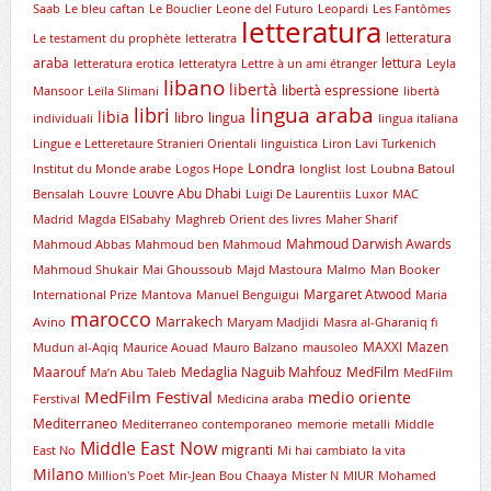
Saab
Le bleu caftan
Le Bouclier
Leone del Futuro
Leopardi
Les Fantômes
letteratura
letteratura
Le testament du prophète
letteratra
araba
lettura
letteratura erotica
letteratyra
Lettre à un ami étranger
Leyla
libano
libertà
libertà espressione
Mansoor
Leïla Slimani
libertà
lingua araba
libri
libia
libro
lingua
individuali
lingua italiana
Lingue e Letteretaure Stranieri Orientali
linguistica
Liron Lavi Turkenich
Londra
lnstitut du Monde arabe
Logos Hope
longlist
lost
Loubna Batoul
Louvre Abu Dhabi
Bensalah
Louvre
Luigi De Laurentiis
Luxor
MAC
Madrid
Magda ElSabahy
Maghreb Orient des livres
Maher Sharif
Mahmoud Darwish Awards
Mahmoud Abbas
Mahmoud ben Mahmoud
Mahmoud Shukair
Mai Ghoussoub
Majd Mastoura
Malmo
Man Booker
Margaret Atwood
International Prize
Mantova
Manuel Benguigui
Maria
marocco
Marrakech
Avino
Maryam Madjidi
Masra al-Gharaniq fi
MAXXI
Mazen
Mudun al-Aqiq
Maurice Aouad
Mauro Balzano
mausoleo
Maarouf
Medaglia Naguib Mahfouz
MedFilm
Ma’n Abu Taleb
MedFilm
MedFilm Festival
medio oriente
Ferstival
Medicina araba
Mediterraneo
Mediterraneo contemporaneo
memorie
metalli
Middle
Middle East Now
migranti
East No
Mi hai cambiato la vita
Milano
Million's Poet
Mir-Jean Bou Chaaya
Mister N
MIUR
Mohamed