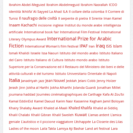
Ibrahim Abdel-Meguied
Ibrahim Abdelmeguid
Ibrahim Nasrallah
ICOO
identità
Ikhtifa’ Al-Sayyed La Ahad
ILA
Il collare della colomba
Il Corriere di
Il naufragio delle civiltà
Tunisi
Il serpente di pietra
Il Sirente
Iman Kamel
Inaam Kachachi
incisione
inglese
Institut du monde arabe
intelligenza
artificiale
International book fair
International Film Festival
International
International Prize for Arabic
Literary Olympus Award
iraq
Fiction
IPAF
ISIS
Islam
International Woman's film festival
Iran
Ismali Khalidi
Israele
Issa Naouri
Istituto del mondo arabo
Istituto Italiano
del Cairo
Istituto Italiano di Cultura
Istituto mondo arabo
Istituto
Superiore per la Conservazione ed il Restauro del Ministero dei beni e delle
attività culturali e del turismo
Istituto Universitario Orientale di Napoli
Italia
Jean Nouvel
Janadriyah
jazz
Jeddah
Jelani Cobb
Jenny Holzer
Jerash
Jinn
Jokha al Harthi
Jokha Alharthi
Jolanda Guardi
Jonathan Millet
joumana haddad
Journées cinématographiques de Carthage
Kafa Al-Zou’bi
Kamal EddinEid
Kamel Daoud
Karim Nasr
Kasserine
Kegham Jamil Boloyan
Khaled Khalifa
Khairy Shalaby Award
Khaled al-Maali
Khalid al-Siddiq
Kuwait
Khalil Chalabi
Khalil Gibran
Khalil Sweileh
L'amas ardent
L'amica
geniale
L'autistico e il piccione viaggiatore
L'échappée
La Closerie des Lilas
Ladies of the moon
Laila Takla
Lamiya Aji Bashar
Land art festival
Lara