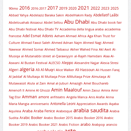
2021
2016
2017
2019
2022
2020
2023
2025
90imo
2016-2017
Abdellatif Laâbi
Abbad Yahya
Abdelaziz Baraka Sakin
AbdelHakim Rady
Abu Dhabi
Abdelouahab Aissaoui
Abdel Sellou
Abu Dhabi book fair
Abu Dhabi festival
Abu Dhabi TV
Accademia della lingua araba
accademia
Adel Esmat
Adonis
francese
Aeham Ahmad
Africa
Aga Khan Trust for
Culture
Ahmad Fawzi Saleh
Ahmed Adnan Najm
Ahmed Nagi
Ahmed
Nawwar
Ahmed Somai
Ahmed Taibaoui
Akher Wahed Fina
Akl Awit
Al-
Musiqa
al-Mutanabbi street
al-Qarawiyyin
al-Rajeh Hamidani
Alaa Al-
Aleppo
Aswani
Al Bustan Festival
ALECSO
Alexandre Najjar
Alexia Stresi
algeria
Algeri
Ali Al-Muqri
Ali Hassoun
Alice Walker
Ali Hussen Faraj
Al Jaddaf
Al Multaqa
Al Multaqa Prize
AlMultaqa Prize
Almutaqa
Al
Mutawassit
Alula
al Zain
Amal al-Juburi
Amazigh
Amel Bouchareb
Amin Maalouf
Amenofi II
Amine Al Ghozzi
Amin Zaoui
Amira
Amir
Amman
amore
Tag Elsir
anfiteatro
Angela Manca
Anis Arafai
Anna
Antonella Leoni
Maria Mangia
anniversario
Appreciation Awards
Aqaba
arabia saudita
Araba
Araba Fenice
Aquileia
Arabesque
Arabia
Arabic Booker
Sudita
Arabic Booker 2015
Arabic Booker 2016
Arabic
arabo
Booker 2019
Arabic Booker 2021
Arabic Fiction
Arabpop
arancio
arte