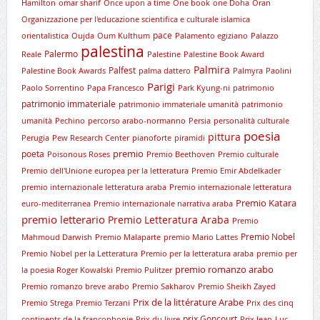
Hamilton
omar sharif
Once upon a time
One book
one Doha
Oran
Organizzazione per l'educazione scientifica e culturale islamica
pace
orientalistica
Oujda
Oum Kulthum
Palamento egiziano
Palazzo
palestina
Palermo
Reale
Palestine
Palestine Book Award
Palmira
Palfest
Palestine Book Awards
palma dattero
Palmyra
Paolini
Parigi
Paolo Sorrentino
Papa Francesco
Park Kyung-ni
patrimonio
patrimonio immateriale
patrimonio immateriale umanità
patrimonio
umanità
Pechino
percorso arabo-normanno
Persia
personalità culturale
poesia
pittura
Perugia
Pew Research Center
pianoforte
piramidi
premio
poeta
Poisonous Roses
Premio Beethoven
Premio culturale
Premio dell'Unione europea per la letteratura
Premio Emir Abdelkader
premio internazionale letteratura araba
Premio internazionale letteratura
Premio Katara
euro-mediterranea
Premio internazionale narrativa araba
premio letterario
Premio Letteratura Araba
Premio
Premio Nobel
Mahmoud Darwish
Premio Malaparte
premio Mario Lattes
Premio Nobel per la Letteratura
Premio per la letteratura araba
premio per
premio romanzo arabo
la poesia Roger Kowalski
Premio Pulitzer
Premio romanzo breve arabo
Premio Sakharov
Premio Sheikh Zayed
Prix de la littérature Arabe
Premio Strega
Premio Terzani
Prix des cinq
prix Goncourt
continents de la francophonie
Prix du livre
Prix Jean-Luc