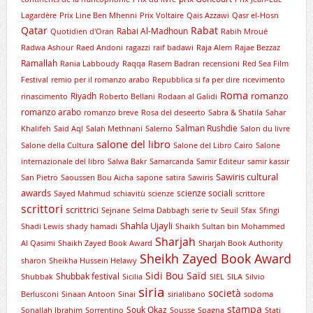
Lagardère
Prix Line Ben Mhenni
Prix Voltaire
Qais Azzawi
Qasr el-Hosn
Qatar
Rabat
Rabai Al-Madhoun
Quotidien d'Oran
Rabih Mroué
Radwa Ashour
Raed Andoni
ragazzi
raif badawi
Raja Alem
Rajae Bezzaz
Ramallah
Rania Labboudy
Raqqa
Rasem Badran
recensioni
Red Sea Film
Festival
remio per il romanzo arabo
Repubblica si fa per dire
ricevimento
Roma
romanzo
Riyadh
rinascimento
Roberto Bellani
Rodaan al Galidi
romanzo arabo
romanzo breve
Rosa del deseerto
Sabra & Shatila
Sahar
Salman Rushdie
Khalifeh
Said Aql
Salah Methnani
Salerno
Salon du livre
salone del libro
Salone della Cultura
Salone del Libro Cairo
Salone
internazionale del libro
Salwa Bakr
Samarcanda
Samir Editeur
samir kassir
Sawiris cultural
San Pietro
Saoussen Bou Aicha
sapone
satira
Sawiris
awards
scienze sociali
Sayed Mahmud
schiavitù
scienze
scrittore
scrittori
scrittrici
Sejnane
Selma Dabbagh
serie tv
Seuil
Sfax
Sfingi
Shahla Ujayli
Shadi Lewis
shady hamadi
Shaikh Sultan bin Mohammed
Sharjah
Al Qasimi
Shaikh Zayed Book Award
Sharjah Book Authority
Sheikh Zayed Book Award
sharon
Sheikha Hussein Helawy
Sidi Bou Saïd
Shubbak festival
Shubbak
Sicilia
SIEL
SILA
Silvio
siria
società
Berlusconi
Sinaan Antoon
Sinai
sirialibano
sodoma
stampa
Souk Okaz
Sonallah Ibrahim
Sorrentino
Sousse
Spagna
Stati