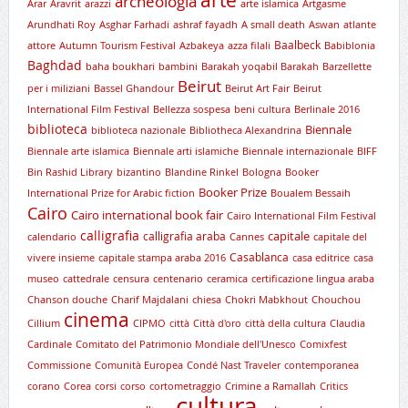
archeologia
Arar
Aravrit
arazzi
arte islamica
Artgasme
Arundhati Roy
Asghar Farhadi
ashraf fayadh
A small death
Aswan
atlante
Baalbeck
attore
Autumn Tourism Festival
Azbakeya
azza filali
Babiblonia
Baghdad
baha boukhari
bambini
Barakah yoqabil Barakah
Barzellette
Beirut
per i miliziani
Bassel Ghandour
Beirut Art Fair
Beirut
International Film Festival
Bellezza sospesa
beni cultura
Berlinale 2016
biblioteca
Biennale
biblioteca nazionale
Bibliotheca Alexandrina
Biennale arte islamica
Biennale arti islamiche
Biennale internazionale
BIFF
Bin Rashid Library
bizantino
Blandine Rinkel
Bologna
Booker
Booker Prize
International Prize for Arabic fiction
Boualem Bessaih
Cairo
Cairo international book fair
Cairo International Film Festival
calligrafia
capitale
calligrafia araba
calendario
Cannes
capitale del
Casablanca
vivere insieme
capitale stampa araba 2016
casa editrice
casa
museo
cattedrale
censura
centenario
ceramica
certificazione lingua araba
Chanson douche
Charif Majdalani
chiesa
Chokri Mabkhout
Chouchou
cinema
Cillium
CIPMO
città
Città d'oro
città della cultura
Claudia
Cardinale
Comitato del Patrimonio Mondiale dell'Unesco
Comixfest
Commissione
Comunità Europea
Condé Nast Traveler
contemporanea
corano
Corea
corsi
corso
cortometraggio
Crimine a Ramallah
Critics
cultura