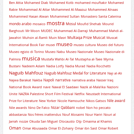
Ben Attia
Mohamed Diab
Mohamed Kotb
mohamed mouftakir
Mohamed
Rabie
Mohammad Al Attar
Mohammed Al-Maazuz
Mohammed Alnaas
Mohammed Hasan Alwan
Mohammed Sultan
Monastero Santa Caterina
mostra
mondo arabo
Mosul
mosaico
Moufid Shehab
Mourid
Barghouti
Mr Moon
MUDEC
Muhammad Al-Darraji
Muhammad Mahdi al-
Multaqa Prize
Muscat
Jawahiri
Muhsin al-Ramli
Muin Masri
Muscat
museo
International Book Fair
musei
museo cultura
Museo del futuro
Museo egizio di Torino
Museo Nabu
Museo Nazionale
Museo Nazionale di
musica
Palmira
Mustafa Wahbi Al-Tal
Mustapha al-Taee
Myrna
Bustani
Nadeem Aslam
Nadia Lotfy
Nadia Murad
Nadia Rocchetti
Naguib Mahfouz
Naguib Mahfouz Medal for Literature
Naji al-Ali
Napoli
narrativa
Najwa Barakat
Nakba
narrativa araba
Nasser Iraq
National Book Award
nave
Nawal El Saadawi
Nazik al-Mala’ika
Nazioni
Unite
NAZRA Palestine Short Film Festival
Netflix
Neustadt International
Nile award
Prize for Literature
New Yorker
Nicole Hamouche
Nikos Gatsos
Nizar Qabbani
Nile awards
Nino De Falco
nobel
Non ho peccato
abbastanza
Nos frères inattendus
Nouf Alosaimi
Nour Hariri
Nouri al
Jarrah
nozze
Okuda San Miguel
Olocausto
Olp
Omaima al Khamis
Oman
Omar Abusaada
Omar El-Zohairy
Omar ibn Said
Omar Robert