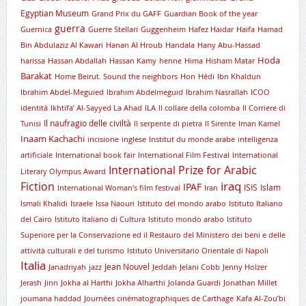
Egyptian Museum
Grand Prix du GAFF
Guardian Book of the year
guerra
Guernica
Guerre Stellari
Guggenheim
Hafez Haidar
Haifa
Hamad
Bin Abdulaziz Al Kawari
Hanan Al Hroub
Handala
Hany Abu-Hassad
Hoda
harissa
Hassan Abdallah
Hassan Kamy
henne
Hima
Hisham Matar
Barakat
Home Beirut. Sound the neighbors
Hon
Hédi
Ibn Khaldun
Ibrahim Abdel-Meguied
Ibrahim Abdelmeguid
Ibrahim Nasrallah
ICOO
identità
Ikhtifa’ Al-Sayyed La Ahad
ILA
Il collare della colomba
Il Corriere di
Il naufragio delle civiltà
Tunisi
Il serpente di pietra
Il Sirente
Iman Kamel
Inaam Kachachi
incisione
inglese
Institut du monde arabe
intelligenza
artificiale
International book fair
International Film Festival
International
International Prize for Arabic
Literary Olympus Award
iraq
Fiction
IPAF
ISIS
Islam
International Woman's film festival
Iran
Ismali Khalidi
Israele
Issa Naouri
Istituto del mondo arabo
Istituto Italiano
del Cairo
Istituto Italiano di Cultura
Istituto mondo arabo
Istituto
Superiore per la Conservazione ed il Restauro del Ministero dei beni e delle
attività culturali e del turismo
Istituto Universitario Orientale di Napoli
Italia
Jean Nouvel
Janadriyah
jazz
Jeddah
Jelani Cobb
Jenny Holzer
Jerash
Jinn
Jokha al Harthi
Jokha Alharthi
Jolanda Guardi
Jonathan Millet
joumana haddad
Journées cinématographiques de Carthage
Kafa Al-Zou’bi