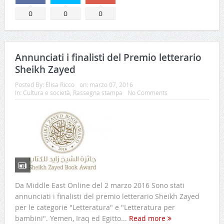
0
0
0
Annunciati i finalisti del Premio letterario
Sheikh Zayed
Posted By:
Elisa Ricco
on:
marzo 07, 2016
In:
Cultura e società
,
Rassegna stampa
No Comments
Da Middle East Online del 2 marzo 2016 Sono stati
annunciati i finalisti del premio letterario Sheikh Zayed
per le categorie "Letteratura" e "Letteratura per
bambini". Yemen, Iraq ed Egitto...
Read more