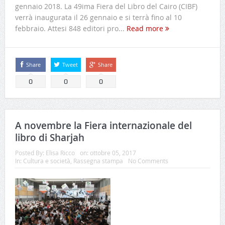
gennaio 2018. La 49ima Fiera del Libro del Cairo (CIBF)
verrà inaugurata il 26 gennaio e si terrà fino al 10
febbraio. Attesi 848 editori pro...
Read more
Share
Tweet
Share
0
0
0
A novembre la Fiera internazionale del
libro di Sharjah
Posted By:
Elisa Ricco
on:
ottobre 05, 2017
In:
Cultura e società
,
Rassegna stampa
No Comments