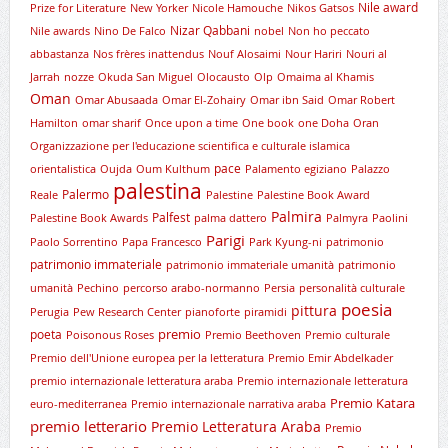
Nile award
Prize for Literature
New Yorker
Nicole Hamouche
Nikos Gatsos
Nizar Qabbani
Nile awards
Nino De Falco
nobel
Non ho peccato
abbastanza
Nos frères inattendus
Nouf Alosaimi
Nour Hariri
Nouri al
Jarrah
nozze
Okuda San Miguel
Olocausto
Olp
Omaima al Khamis
Oman
Omar Abusaada
Omar El-Zohairy
Omar ibn Said
Omar Robert
Hamilton
omar sharif
Once upon a time
One book
one Doha
Oran
Organizzazione per l'educazione scientifica e culturale islamica
pace
orientalistica
Oujda
Oum Kulthum
Palamento egiziano
Palazzo
palestina
Palermo
Reale
Palestine
Palestine Book Award
Palmira
Palfest
Palestine Book Awards
palma dattero
Palmyra
Paolini
Parigi
Paolo Sorrentino
Papa Francesco
Park Kyung-ni
patrimonio
patrimonio immateriale
patrimonio immateriale umanità
patrimonio
umanità
Pechino
percorso arabo-normanno
Persia
personalità culturale
poesia
pittura
Perugia
Pew Research Center
pianoforte
piramidi
premio
poeta
Poisonous Roses
Premio Beethoven
Premio culturale
Premio dell'Unione europea per la letteratura
Premio Emir Abdelkader
premio internazionale letteratura araba
Premio internazionale letteratura
Premio Katara
euro-mediterranea
Premio internazionale narrativa araba
premio letterario
Premio Letteratura Araba
Premio