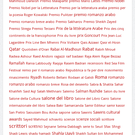
Premio Nobel
Mahmoud Darwish
Premio Malaparte
premio Mario Lattes
Premio Nobel per la Letteratura
Premio per la letteratura araba
premio per
premio romanzo arabo
la poesia Roger Kowalski
Premio Pulitzer
Premio romanzo breve arabo
Premio Sakharov
Premio Sheikh Zayed
Prix de la littérature Arabe
Premio Strega
Premio Terzani
Prix des cinq
prix Goncourt
continents de la francophonie
Prix du livre
Prix Jean-Luc
Lagardère
Prix Line Ben Mhenni
Prix Voltaire
Qais Azzawi
Qasr el-Hosn
Qatar
Rabat
Rabai Al-Madhoun
Quotidien d'Oran
Rabih Mroué
Radwa Ashour
Raed Andoni
ragazzi
raif badawi
Raja Alem
Rajae Bezzaz
Ramallah
Rania Labboudy
Raqqa
Rasem Badran
recensioni
Red Sea Film
Festival
remio per il romanzo arabo
Repubblica si fa per dire
ricevimento
Roma
romanzo
Riyadh
rinascimento
Roberto Bellani
Rodaan al Galidi
romanzo arabo
romanzo breve
Rosa del deseerto
Sabra & Shatila
Sahar
Salman Rushdie
Khalifeh
Said Aql
Salah Methnani
Salerno
Salon du livre
salone del libro
Salone della Cultura
Salone del Libro Cairo
Salone
internazionale del libro
Salwa Bakr
Samarcanda
Samir Editeur
samir kassir
Sawiris cultural
San Pietro
Saoussen Bou Aicha
sapone
satira
Sawiris
awards
scienze sociali
Sayed Mahmud
schiavitù
scienze
scrittore
scrittori
scrittrici
Sejnane
Selma Dabbagh
serie tv
Seuil
Sfax
Sfingi
Shahla Ujayli
Shadi Lewis
shady hamadi
Shaikh Sultan bin Mohammed