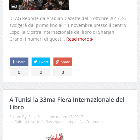
Di AG Reporte da Arabian Gazette del 4 ottobre 2017. Si
svolgerà dal primo fino all'11 novembre presso il centro
Expo, la Mostra internazionale del libro di Sharjah.
Grandi i numeri di quest...
Read more
Share
Tweet
Share
0
0
0
A Tunisi la 33ma Fiera Internazionale del
Libro
Posted By:
Elisa Ricco
on:
marzo 17, 2017
In:
Cultura e società
,
Rassegna stampa
No Comments