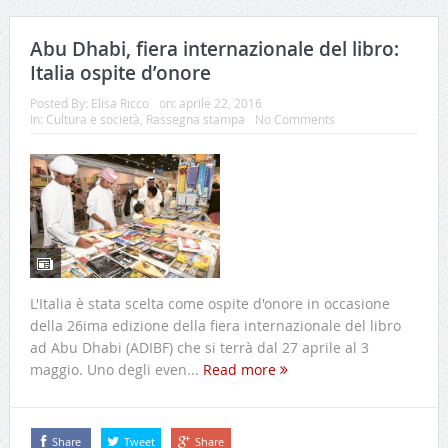
Abu Dhabi, fiera internazionale del libro:
Italia ospite d’onore
Posted By:
Elisa Ricco
on:
aprile 22, 2016
In:
Cultura e società
,
Rassegna stampa
No Comments
L'Italia è stata scelta come ospite d'onore in occasione
della 26ima edizione della fiera internazionale del libro
ad Abu Dhabi (ADIBF) che si terrà dal 27 aprile al 3
maggio. Uno degli even...
Read more
Share
Tweet
Share