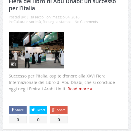
Fiera del libro di Abu Dhabi: un successo
per l’Italia
Posted By:
Elisa Ricco
on:
maggio 04, 2016
In:
Cultura e società
,
Rassegna stampa
No Comments
Successo per l'Italia, ospite d'onore alla XXVI Fiera
Internazionale del Libro di Abu Dhabi, che si conclude
oggi negli Emirati Arabi Uniti.
Read more
Share
Tweet
Share
0
0
0