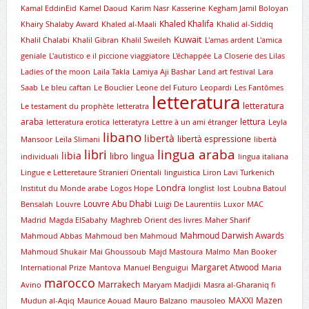
Kamal EddinEid
Kamel Daoud
Karim Nasr
Kasserine
Kegham Jamil Boloyan
Khaled Khalifa
Khairy Shalaby Award
Khaled al-Maali
Khalid al-Siddiq
Kuwait
Khalil Chalabi
Khalil Gibran
Khalil Sweileh
L'amas ardent
L'amica
geniale
L'autistico e il piccione viaggiatore
L'échappée
La Closerie des Lilas
Ladies of the moon
Laila Takla
Lamiya Aji Bashar
Land art festival
Lara
Saab
Le bleu caftan
Le Bouclier
Leone del Futuro
Leopardi
Les Fantômes
letteratura
letteratura
Le testament du prophète
letteratra
araba
lettura
letteratura erotica
letteratyra
Lettre à un ami étranger
Leyla
libano
libertà
libertà espressione
Mansoor
Leïla Slimani
libertà
lingua araba
libri
libia
libro
lingua
individuali
lingua italiana
Lingue e Letteretaure Stranieri Orientali
linguistica
Liron Lavi Turkenich
Londra
lnstitut du Monde arabe
Logos Hope
longlist
lost
Loubna Batoul
Louvre Abu Dhabi
Bensalah
Louvre
Luigi De Laurentiis
Luxor
MAC
Madrid
Magda ElSabahy
Maghreb Orient des livres
Maher Sharif
Mahmoud Darwish Awards
Mahmoud Abbas
Mahmoud ben Mahmoud
Mahmoud Shukair
Mai Ghoussoub
Majd Mastoura
Malmo
Man Booker
Margaret Atwood
International Prize
Mantova
Manuel Benguigui
Maria
marocco
Marrakech
Avino
Maryam Madjidi
Masra al-Gharaniq fi
MAXXI
Mazen
Mudun al-Aqiq
Maurice Aouad
Mauro Balzano
mausoleo