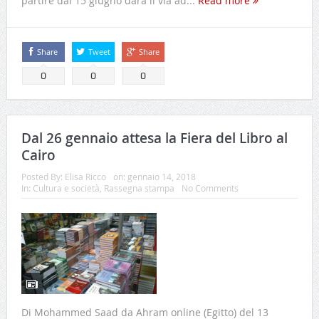
partire dal 15 giugno darà il via ad...
Read more
Share
Tweet
Share
0
0
0
Dal 26 gennaio attesa la Fiera del Libro al
Cairo
Posted By:
Elisa Ricco
on:
gennaio 14, 2018
In:
Cultura e società
,
Rassegna stampa
No Comments
Di Mohammed Saad da Ahram online (Egitto) del 13