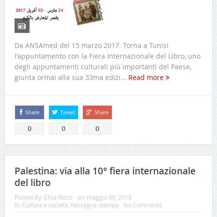
Da ANSAmed del 15 marzo 2017. Torna a Tunisi
l'appuntamento con la Fiera Internazionale del Libro, uno
degli appuntamenti culturali più importanti del Paese,
giunta ormai alla sua 33ma edizi...
Read more
Share
Tweet
Share
0
0
0
Palestina: via alla 10° fiera internazionale
del libro
Posted By:
Elisa Ricco
on:
maggio 09, 2016
In:
Cultura e società
,
Rassegna stampa
No Comments