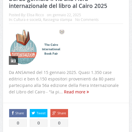
internazionale del libro al Cairo 2025
Posted By:
Elisa Ricco
on:
gennaio 22, 2025
In:
Cultura e società
,
Rassegna stampa
No Comments
Da ANSAmed del 15 gennaio 2025. Quasi 1.350 case
editrici e ben 6.150 espositori provenienti da 80 paesi
partecipano alla 56a edizione della Fiera Internazionale
del Libro del Cairo - "la pi...
Read more
Share
Tweet
Share
0
0
0