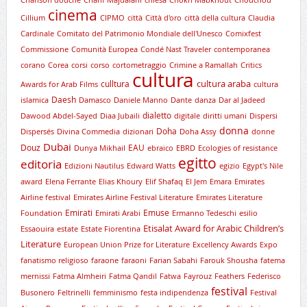
cinema
Cillium
CIPMO
città
Città d'oro
città della cultura
Claudia
Cardinale
Comitato del Patrimonio Mondiale dell'Unesco
Comixfest
Commissione
Comunità Europea
Condé Nast Traveler
contemporanea
corano
Corea
corsi
corso
cortometraggio
Crimine a Ramallah
Critics
cultura
cultura araba
culltura
Awards for Arab Films
cultura
Daesh
islamica
Damasco
Daniele Manno
Dante
danza
Dar al Jadeed
dialetto
Dawood Abdel-Sayed
Diaa Jubaili
digitale
diritti umani
Dispersi
donna
Doha
Dispersés
Divina Commedia
dizionari
Doha Assy
donne
Dubai
Douz
EAU
Dunya Mikhail
ebraico
EBRD
Ecologies of resistance
egitto
editoria
Edizioni Nautilus
Edward Watts
egizio
Egypt's Nile
award
Elena Ferrante
Elias Khoury
Elif Shafaq
El Jem
Emara
Emirates
Airline festival
Emirates Airline Festival Literature
Emirates Literature
Emirati
Emuse
Foundation
Emirati Arabi
Ermanno Tedeschi
esilio
Etisalat Award for Arabic Children’s
Essaouira
estate
Estate Fiorentina
Literature
European Union Prize for Literature
Excellency Awards
Expo
fanatismo religioso
faraone
faraoni
Farian Sabahi
Farouk Shousha
fatema
mernissi
Fatma Almheiri
Fatma Qandil
Fatwa
Fayrouz
Feathers
Federisco
festival
Busonero
Feltrinelli
femminismo
festa indipendenza
Festival