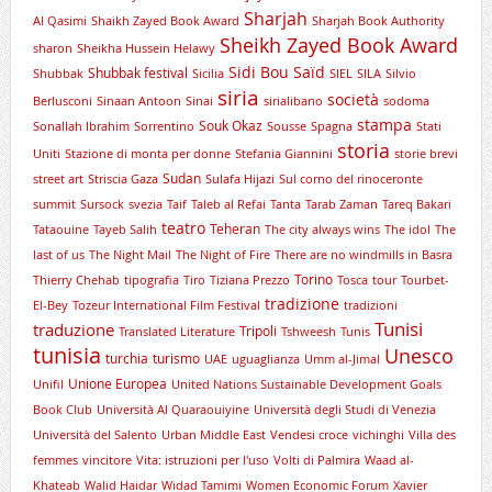
Sharjah
Al Qasimi
Shaikh Zayed Book Award
Sharjah Book Authority
Sheikh Zayed Book Award
sharon
Sheikha Hussein Helawy
Sidi Bou Saïd
Shubbak festival
Shubbak
Sicilia
SIEL
SILA
Silvio
siria
società
Berlusconi
Sinaan Antoon
Sinai
sirialibano
sodoma
stampa
Souk Okaz
Sonallah Ibrahim
Sorrentino
Sousse
Spagna
Stati
storia
Uniti
Stazione di monta per donne
Stefania Giannini
storie brevi
Sudan
street art
Striscia Gaza
Sulafa Hijazi
Sul corno del rinoceronte
summit
Sursock
svezia
Taif
Taleb al Refai
Tanta
Tarab Zaman
Tareq Bakari
teatro
Teheran
Tataouine
Tayeb Salih
The city always wins
The idol
The
last of us
The Night Mail
The Night of Fire
There are no windmills in Basra
Torino
Thierry Chehab
tipografia
Tiro
Tiziana Prezzo
Tosca
tour
Tourbet-
tradizione
El-Bey
Tozeur International Film Festival
tradizioni
Tunisi
traduzione
Tripoli
Translated Literature
Tshweesh
Tunis
tunisia
Unesco
turchia
turismo
UAE
uguaglianza
Umm al-Jimal
Unione Europea
Unifil
United Nations Sustainable Development Goals
Book Club
Università Al Quaraouiyine
Università degli Studi di Venezia
Università del Salento
Urban Middle East
Vendesi croce
vichinghi
Villa des
femmes
vincitore
Vita: istruzioni per l'uso
Volti di Palmira
Waad al-
Khateab
Walid Haidar
Widad Tamimi
Women Economic Forum
Xavier