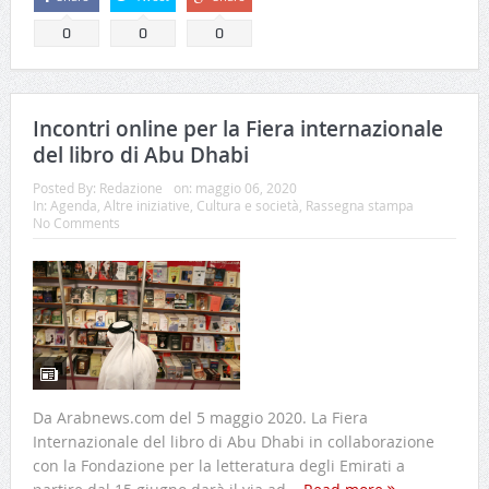
0
0
0
Incontri online per la Fiera internazionale
del libro di Abu Dhabi
Posted By:
Redazione
on:
maggio 06, 2020
In:
Agenda
,
Altre iniziative
,
Cultura e società
,
Rassegna stampa
No Comments
Da Arabnews.com del 5 maggio 2020. La Fiera
Internazionale del libro di Abu Dhabi in collaborazione
con la Fondazione per la letteratura degli Emirati a