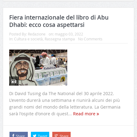
Fiera internazionale del libro di Abu
Dhabi: ecco cosa aspettarsi
Posted By:
Redazione
on:
maggio 03, 2022
In:
Cultura e società
,
Rassegna stampa
No Comments
Di David Tusing da The National del 30 aprile 2022.
L'evento durerà una settimana e riunirà alcuni dei più
grandi nomi del mondo della letteratura. La Germania
sarà l'ospite d'onore di quest...
Read more
Share
Tweet
Share