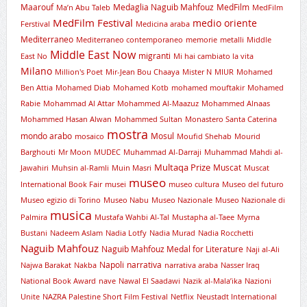
Maarouf
Medaglia Naguib Mahfouz
MedFilm
Ma’n Abu Taleb
MedFilm
MedFilm Festival
medio oriente
Ferstival
Medicina araba
Mediterraneo
Mediterraneo contemporaneo
memorie
metalli
Middle
Middle East Now
migranti
East No
Mi hai cambiato la vita
Milano
Million's Poet
Mir-Jean Bou Chaaya
Mister N
MIUR
Mohamed
Ben Attia
Mohamed Diab
Mohamed Kotb
mohamed mouftakir
Mohamed
Rabie
Mohammad Al Attar
Mohammed Al-Maazuz
Mohammed Alnaas
Mohammed Hasan Alwan
Mohammed Sultan
Monastero Santa Caterina
mostra
mondo arabo
Mosul
mosaico
Moufid Shehab
Mourid
Barghouti
Mr Moon
MUDEC
Muhammad Al-Darraji
Muhammad Mahdi al-
Multaqa Prize
Muscat
Jawahiri
Muhsin al-Ramli
Muin Masri
Muscat
museo
International Book Fair
musei
museo cultura
Museo del futuro
Museo egizio di Torino
Museo Nabu
Museo Nazionale
Museo Nazionale di
musica
Palmira
Mustafa Wahbi Al-Tal
Mustapha al-Taee
Myrna
Bustani
Nadeem Aslam
Nadia Lotfy
Nadia Murad
Nadia Rocchetti
Naguib Mahfouz
Naguib Mahfouz Medal for Literature
Naji al-Ali
Napoli
narrativa
Najwa Barakat
Nakba
narrativa araba
Nasser Iraq
National Book Award
nave
Nawal El Saadawi
Nazik al-Mala’ika
Nazioni
Unite
NAZRA Palestine Short Film Festival
Netflix
Neustadt International