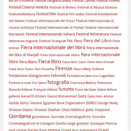
Aix-en-Provence
Festival calligrafia araba
Festival Cannes
Festival cinema
Festival Cinema Venezia
Festival di Berlino
Festival di Musica Gnaoua
Festival Film
Festivaletteratura
festival film arabo
Festival Interazionale
del Sahara
Festival internazionale dei Ksour
Festival internazionale di
musica sinfonica
Festival Internazionale di Poesia
Festival internazionale
Festival letteratura
Festival internazionale Sahara
Marrakech
Festival
Fiera del Libro
Fez
Fiera
letteratura migranti
Festival Sharquiat
Fiera
Fiera internazionale del libro
Fiera internazionale
Interan
fiera internazionale
del libro di Sharjah
Fiera internazionale libero
Fiera libro
libro
fiera libero
Fiera libro Cairo
Fiera libro Emirati
Firenze
Fiera libro Tunisi
film
filosofia
Fleur d'Alep
folklore
Fondazione Giangiacomo Feltrinelli
Fondazione Jean-Luc Lagardère
fotografia
Forever is now
For Sama
Francesca Bellino
Francesco
fumetto
Brioschi Editore
François Zabbal
Fuori da Gaza
Gaber Asfour
Gaza
galleria
Gamal El-Ghitani
Gassid Mohammed
Gaza mon amour
Gedda
Gehry
General Egyptian Book Organization (GEBO)
George Yaraq
Ghassan Zaqtan
Ghassan Zaqthan
Ghazi Makhoul
giallo
Giappone
Giordania
giornalismo
Giornate cinematografiche
Giornate
Cinematografiche di Cartagine
Gisella Langè
giubileo
Giuseppe Penone
gnaoua
Grand
Giza
Global Teacher Prize
Golala Nuri
grammatica