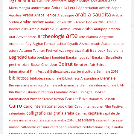
Amman
amore
Tag Elsir
anfiteatro
Angela Manca
Anis Arafai
Anna
Antonella Leoni
Maria Mangia
anniversario
Appreciation Awards
Aqaba
arabia saudita
Araba
Araba Fenice
Aquileia
Arabesque
Arabia
Arabic Booker
Sudita
Arabic Booker 2015
Arabic Booker 2016
Arabic
arabo
Booker 2019
Arabic Booker 2021
Arabic Fiction
Arabpop
arancio
arte
archeologia
Arar
Aravrit
arazzi
arte islamica
Artgasme
Arundhati Roy
Asghar Farhadi
ashraf fayadh
A small death
Aswan
atlante
Baalbeck
attore
Autumn Tourism Festival
Azbakeya
azza filali
Babiblonia
Baghdad
baha boukhari
bambini
Barakah yoqabil Barakah
Barzellette
Beirut
per i miliziani
Bassel Ghandour
Beirut Art Fair
Beirut
International Film Festival
Bellezza sospesa
beni cultura
Berlinale 2016
biblioteca
Biennale
biblioteca nazionale
Bibliotheca Alexandrina
Biennale arte islamica
Biennale arti islamiche
Biennale internazionale
BIFF
Bin Rashid Library
bizantino
Blandine Rinkel
Bologna
Booker
Booker Prize
International Prize for Arabic fiction
Boualem Bessaih
Cairo
Cairo international book fair
Cairo International Film Festival
calligrafia
capitale
calligrafia araba
calendario
Cannes
capitale del
Casablanca
vivere insieme
capitale stampa araba 2016
casa editrice
casa
museo
cattedrale
censura
centenario
ceramica
certificazione lingua araba
Chanson douche
Charif Majdalani
chiesa
Chokri Mabkhout
Chouchou