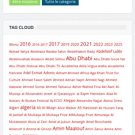
Altre iniziative
Tutte le categorie
TAG CLOUD
2021
2016
2017
2019
2022
2020
2023
2025
90imo
2016-2017
Abdellatif Laâbi
Abbad Yahya
Abdelaziz Baraka Sakin
AbdelHakim Rady
Abu Dhabi
Abdelouahab Aissaoui
Abdel Sellou
Abu Dhabi book fair
Abu Dhabi festival
Abu Dhabi TV
Accademia della lingua araba
accademia
Adel Esmat
Adonis
francese
Aeham Ahmad
Africa
Aga Khan Trust for
Culture
Ahmad Fawzi Saleh
Ahmed Adnan Najm
Ahmed Nagi
Ahmed
Nawwar
Ahmed Somai
Ahmed Taibaoui
Akher Wahed Fina
Akl Awit
Al-
Musiqa
al-Mutanabbi street
al-Qarawiyyin
al-Rajeh Hamidani
Alaa Al-
Aleppo
Aswani
Al Bustan Festival
ALECSO
Alexandre Najjar
Alexia Stresi
algeria
Algeri
Ali Al-Muqri
Ali Hassoun
Alice Walker
Ali Hussen Faraj
Al Jaddaf
Al Multaqa
Al Multaqa Prize
AlMultaqa Prize
Almutaqa
Al
Mutawassit
Alula
al Zain
Amal al-Juburi
Amazigh
Amel Bouchareb
Amin Maalouf
Amenofi II
Amine Al Ghozzi
Amin Zaoui
Amira
Amir