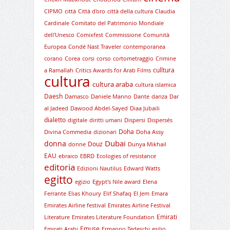
CIPMO
città
Città d'oro
città della cultura
Claudia
Cardinale
Comitato del Patrimonio Mondiale
dell'Unesco
Comixfest
Commissione
Comunità
Europea
Condé Nast Traveler
contemporanea
corano
Corea
corsi
corso
cortometraggio
Crimine
culltura
a Ramallah
Critics Awards for Arab Films
cultura
cultura araba
cultura islamica
Daesh
Damasco
Daniele Manno
Dante
danza
Dar
al Jadeed
Dawood Abdel-Sayed
Diaa Jubaili
dialetto
digitale
diritti umani
Dispersi
Dispersés
Doha
Divina Commedia
dizionari
Doha Assy
Dubai
donna
Douz
donne
Dunya Mikhail
EAU
ebraico
EBRD
Ecologies of resistance
editoria
Edizioni Nautilus
Edward Watts
egitto
egizio
Egypt's Nile award
Elena
Ferrante
Elias Khoury
Elif Shafaq
El Jem
Emara
Emirates Airline festival
Emirates Airline Festival
Emirati
Literature
Emirates Literature Foundation
Emuse
Emirati Arabi
Ermanno Tedeschi
esilio