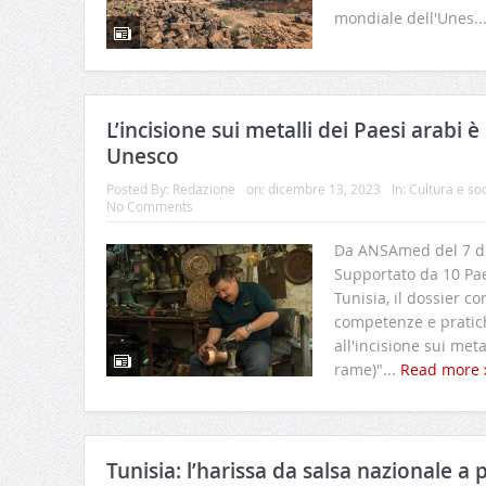
mondiale dell'Unes..
L’incisione sui metalli dei Paesi arabi 
Unesco
Posted By:
Redazione
on:
dicembre 13, 2023
In:
Cultura e so
No Comments
Da ANSAmed del 7 d
Supportato da 10 Paes
Tunisia, il dossier co
competenze e pratic
all'incisione sui meta
rame)"...
Read more
Tunisia: l’harissa da salsa nazionale a