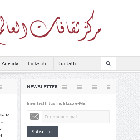
Agenda
Links utili
Contatti
NEWSLETTER
-
Inserisci il tuo indirizzo e-Mail
narie
ca
li
Subscribe
te