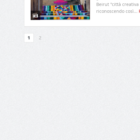
Beirut "città creativa
riconoscendo così...
1
2