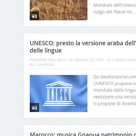
Mondiale dell'Unesco
luogo del Paese ne..
UNESCO: presto la versione araba dell
delle lingue
Posted By:
Elisa Ricco
on:
gennaio 10, 2021
In:
Cultura e soci
No Comments
Da Devdiscourse.com
L'UNESCO propone lo 
mondiale delle lingu
realizzare una versi
si propone di diventa
Marocco: musica Gnaoua patrimonio d