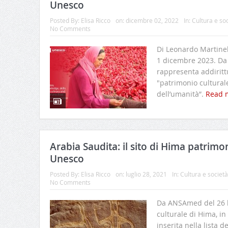
Unesco
Posted By:
Elisa Ricco
on:
dicembre 02, 2022
In:
Cultura e so
No Comments
Di Leonardo Martinel
1 dicembre 2023. Da 
rappresenta addiritt
"patrimonio cultural
dell’umanità”.
Read 
Arabia Saudita: il sito di Hima patrim
Unesco
Posted By:
Elisa Ricco
on:
luglio 28, 2021
In:
Cultura e società
No Comments
Da ANSAmed del 26 lu
culturale di Hima, in
inserita nella lista 