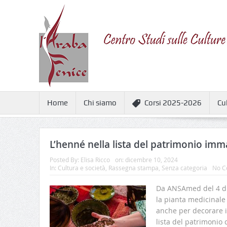
Home
Chi siamo
Corsi 2025-2026
Cu
L’henné nella lista del patrimonio imm
Posted By:
Elisa Ricco
on:
dicembre 10, 2024
In:
Cultura e società
,
Rassegna stampa
,
Senza categoria
No C
Da ANSAmed del 4 di
la pianta medicinale
anche per decorare il
lista del patrimonio 