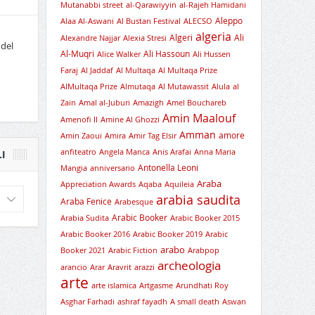
Mutanabbi street
al-Qarawiyyin
al-Rajeh Hamidani
Aleppo
Alaa Al-Aswani
Al Bustan Festival
ALECSO
algeria
Algeri
Ali
Alexandre Najjar
Alexia Stresi
 del
Al-Muqri
Ali Hassoun
Alice Walker
Ali Hussen
Faraj
Al Jaddaf
Al Multaqa
Al Multaqa Prize
AlMultaqa Prize
Almutaqa
Al Mutawassit
Alula
al
Zain
Amal al-Juburi
Amazigh
Amel Bouchareb
Amin Maalouf
Amenofi II
Amine Al Ghozzi
Amman
amore
Amin Zaoui
Amira
Amir Tag Elsir
anfiteatro
Angela Manca
Anis Arafai
Anna Maria
I
Antonella Leoni
Mangia
anniversario
Araba
Appreciation Awards
Aqaba
Aquileia
arabia saudita
Araba Fenice
Arabesque
Arabic Booker
Arabia Sudita
Arabic Booker 2015
Arabic Booker 2016
Arabic Booker 2019
Arabic
arabo
Booker 2021
Arabic Fiction
Arabpop
archeologia
arancio
Arar
Aravrit
arazzi
arte
arte islamica
Artgasme
Arundhati Roy
Asghar Farhadi
ashraf fayadh
A small death
Aswan