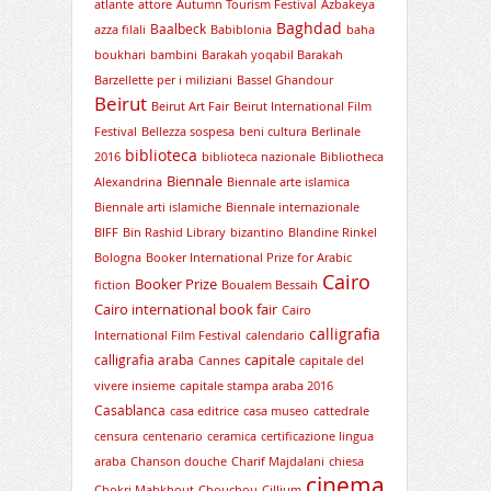
atlante
attore
Autumn Tourism Festival
Azbakeya
Baghdad
Baalbeck
azza filali
Babiblonia
baha
boukhari
bambini
Barakah yoqabil Barakah
Barzellette per i miliziani
Bassel Ghandour
Beirut
Beirut Art Fair
Beirut International Film
Festival
Bellezza sospesa
beni cultura
Berlinale
biblioteca
2016
biblioteca nazionale
Bibliotheca
Biennale
Alexandrina
Biennale arte islamica
Biennale arti islamiche
Biennale internazionale
BIFF
Bin Rashid Library
bizantino
Blandine Rinkel
Bologna
Booker International Prize for Arabic
Cairo
Booker Prize
fiction
Boualem Bessaih
Cairo international book fair
Cairo
calligrafia
International Film Festival
calendario
capitale
calligrafia araba
Cannes
capitale del
vivere insieme
capitale stampa araba 2016
Casablanca
casa editrice
casa museo
cattedrale
censura
centenario
ceramica
certificazione lingua
araba
Chanson douche
Charif Majdalani
chiesa
cinema
Chokri Mabkhout
Chouchou
Cillium