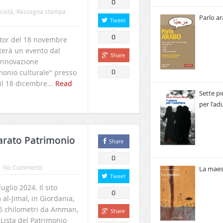
0
cietà
,
Rassegna stampa
Parlo a
Tweet
0
tor del 18 novembre
terà un evento dal
Share
'innovazione
monio culturale" presso
0
 il 18 dicembre...
Read
Sette pi
per l'ad
iarato Patrimonio
Share
0
No Comments
La maes
Tweet
glio 2024. Il sito
0
al-Jimal, in Giordania,
 86 chilometri da Amman,
Share
 Lista del Patrimonio