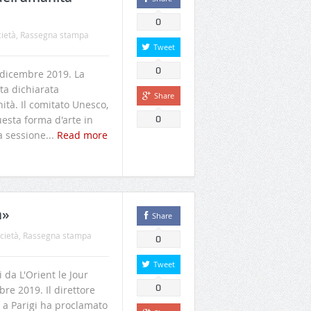
0
cietà
,
Rassegna stampa
Tweet
0
 dicembre 2019. La
ta dichiarata
Share
ità. Il comitato Unesco,
uesta forma d'arte in
0
 sessione...
Read more
a»
Share
cietà
,
Rassegna stampa
0
Tweet
 da L'Orient le Jour
0
re 2019. Il direttore
 a Parigi ha proclamato