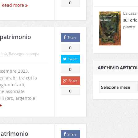
0
.
Read more
La casa
sull'orlo
pianto
è patrimonio
Share
0
cietà
,
Rassegna stampa
Tweet
ARCHIVIO ARTICOL
0
icembre 2023.
i arabi, tra cui la
Share
ngiunto "arti,
he associate
0
lli (oro, argento e
 patrimonio
Share