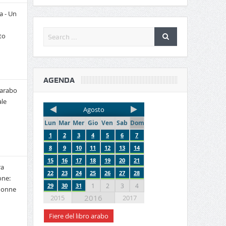
a - Un
to
AGENDA
 arabo
le
Agosto
Lun
Mar
Mer
Gio
Ven
Sab
Dom
1
2
3
4
5
6
7
8
9
10
11
12
13
14
15
16
17
18
19
20
21
ra
22
23
24
25
26
27
28
one:
29
30
31
1
2
3
4
 donne
2016
2015
2017
Fiere del libro arabo