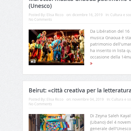
(Unesco)
Posted By:
Elisa Ricco
on:
dicembre 16, 2019
In:
Cultura e so
No Comments
Da Libération del 16
musica Gnaoua è sta
patrimonio dell'uman
ha inserito in lista q
occasione della 14ma
Beirut: «città creativa per la letteratur
Posted By:
Elisa Ricco
on:
novembre 04, 2019
In:
Cultura e so
No Comments
Di Zeyna Saleh Kayali
(Libano) del 4 novemb
generale dell'Unesco