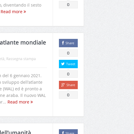
, diventando il sesto
0
.
Read more
’atlante mondiale
Share
0
età
,
Rassegna stampa
Tweet
0
 del 6 gennaio 2021.
sviluppo dell'atlante
Share
e (WAL) ed è pronto a
one araba. Il nuovo WAL
0
r...
Read more
ell’umanità
Share