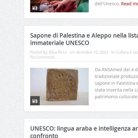
dell'Unesco.
Read m
Sapone di Palestina e Aleppo nella lis
immateriale UNESCO
Posted By:
Elisa Ricco
on:
dicembre 10, 2024
In:
Cultura e so
No Comments
Da ANSAmed del 4 d
tradizionale produzi
sapone in Palestina e
stata inserita nella 
patrimonio culturale
UNESCO: lingua araba e intelligenza art
confronto