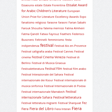
Etisalat Award
Essaouira
estate
Estate Fiorentina
for Arabic Children’s Literature
European
Union Prize for Literature
Excellency Awards
Expo
fanatismo religioso
faraone
faraoni
Farian Sabahi
Farouk Shousha
fatema mernissi
Fatma Almheiri
Fatma Qandil
Fatwa
Fayrouz
Feathers
Federisco
Busonero
Feltrinelli
femminismo
festa
festival
indipendenza
Festival Aix-en-Provence
Festival calligrafia araba
Festival Cannes
Festival
Festival Cinema Venezia
cinema
Festival di
Berlino
Festival di Musica Gnaoua
Festival Film
Festivaletteratura
festival film arabo
Festival Interazionale del Sahara
Festival
internazionale dei Ksour
Festival internazionale di
musica sinfonica
Festival Internazionale di Poesia
Festival
Festival internazionale Marrakech
Festival letteratura
internazionale Sahara
Fez
Festival letteratura migranti
Festival Sharquiat
Fiera
Fiera del Libro
Fiera
Fiera Interan