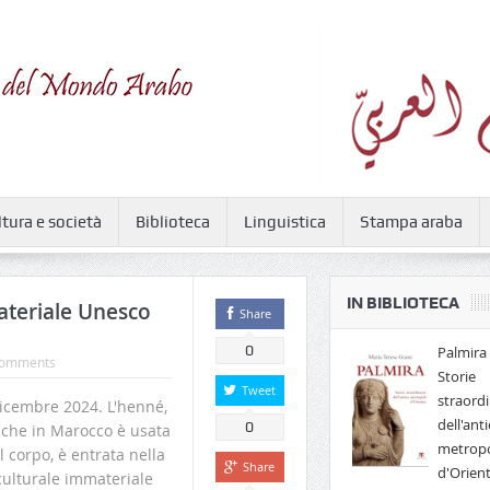
ltura e società
Biblioteca
Linguistica
Stampa araba
IN BIBLIOTECA
ateriale Unesco
Share
0
Palmira 
omments
Storie
Tweet
straordi
cembre 2024. L'henné,
dell'anti
0
 che in Marocco è usata
metropo
 corpo, è entrata nella
Share
d'Orien
culturale immateriale