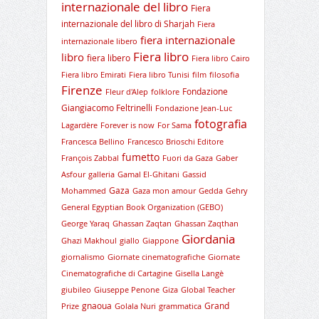
internazionale del libro
Fiera
internazionale del libro di Sharjah
Fiera
fiera internazionale
internazionale libero
Fiera libro
libro
fiera libero
Fiera libro Cairo
Fiera libro Emirati
Fiera libro Tunisi
film
filosofia
Firenze
Fondazione
Fleur d'Alep
folklore
Giangiacomo Feltrinelli
Fondazione Jean-Luc
fotografia
Lagardère
Forever is now
For Sama
Francesca Bellino
Francesco Brioschi Editore
fumetto
François Zabbal
Fuori da Gaza
Gaber
Asfour
galleria
Gamal El-Ghitani
Gassid
Gaza
Mohammed
Gaza mon amour
Gedda
Gehry
General Egyptian Book Organization (GEBO)
George Yaraq
Ghassan Zaqtan
Ghassan Zaqthan
Giordania
Ghazi Makhoul
giallo
Giappone
giornalismo
Giornate cinematografiche
Giornate
Cinematografiche di Cartagine
Gisella Langè
giubileo
Giuseppe Penone
Giza
Global Teacher
gnaoua
Grand
Prize
Golala Nuri
grammatica