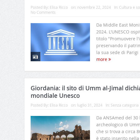
Posted By:
Elisa Ricco
on:
novembre 22, 2024
In:
Cultura e so
No Comments
Da Middle East Moni
2024. L'UNESCO ospi
titolo "Promuovere l
preservando il patri
la sua sede di Parigi
more
Giordania: il sito di Umm al-Jimal dich
mondiale Unesco
Posted By:
Elisa Ricco
on:
luglio 31, 2024
In:
Senza categoria
Da ANSAmed del 30 lu
archeologico di Umm 
che si trova a circa
è stato inserito nella