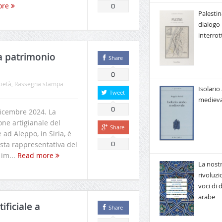
ore
0
Palestin
dialogo
interrot
ta patrimonio
Share
0
cietà
,
Rassegna stampa
Isolario
Tweet
medieva
0
icembre 2024. La
one artigianale del
Share
 ad Aleppo, in Siria, è
Lista rappresentativa del
0
 im...
Read more
La nost
rivoluzi
voci di
arabe
ificiale a
Share