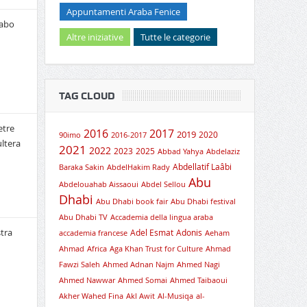
Appuntamenti Araba Fenice
rabo
Altre iniziative
Tutte le categorie
TAG CLOUD
etre
2016
2017
2019
2020
90imo
2016-2017
ultera
2021
2022
2023
2025
Abbad Yahya
Abdelaziz
Abdellatif Laâbi
Baraka Sakin
AbdelHakim Rady
Abu
Abdelouahab Aissaoui
Abdel Sellou
Dhabi
Abu Dhabi book fair
Abu Dhabi festival
Abu Dhabi TV
Accademia della lingua araba
tra
Adel Esmat
Adonis
accademia francese
Aeham
Ahmad
Africa
Aga Khan Trust for Culture
Ahmad
Fawzi Saleh
Ahmed Adnan Najm
Ahmed Nagi
Ahmed Nawwar
Ahmed Somai
Ahmed Taibaoui
Akher Wahed Fina
Akl Awit
Al-Musiqa
al-