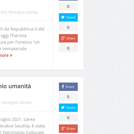
0
cietà
,
Rassegna stampa
Tweet
0
li da Repubblica.it del
oggi l’harissa
Share
ura per l’Unesco “un
e immateriale
0
more
onio umanità
Share
0
,
Rassegna stampa
Tweet
0
glio 2021. L'area
 Arabia Saudita, è stata
Share
del Patrimonio Culturale