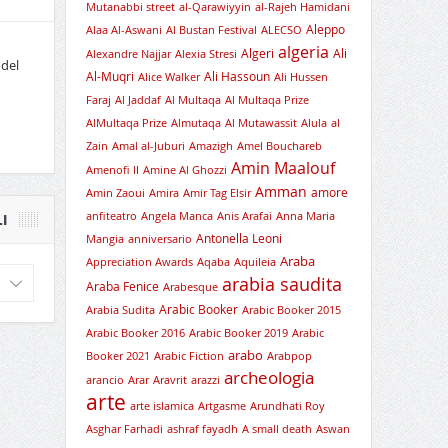
Mutanabbi street
al-Qarawiyyin
al-Rajeh Hamidani
Aleppo
Alaa Al-Aswani
Al Bustan Festival
ALECSO
algeria
Algeri
Ali
Alexandre Najjar
Alexia Stresi
 del
Al-Muqri
Ali Hassoun
Alice Walker
Ali Hussen
Faraj
Al Jaddaf
Al Multaqa
Al Multaqa Prize
AlMultaqa Prize
Almutaqa
Al Mutawassit
Alula
al
Zain
Amal al-Juburi
Amazigh
Amel Bouchareb
Amin Maalouf
Amenofi II
Amine Al Ghozzi
Amman
amore
Amin Zaoui
Amira
Amir Tag Elsir
anfiteatro
Angela Manca
Anis Arafai
Anna Maria
I
Antonella Leoni
Mangia
anniversario
Araba
Appreciation Awards
Aqaba
Aquileia
arabia saudita
Araba Fenice
Arabesque
Arabic Booker
Arabia Sudita
Arabic Booker 2015
Arabic Booker 2016
Arabic Booker 2019
Arabic
arabo
Booker 2021
Arabic Fiction
Arabpop
archeologia
arancio
Arar
Aravrit
arazzi
arte
arte islamica
Artgasme
Arundhati Roy
Asghar Farhadi
ashraf fayadh
A small death
Aswan