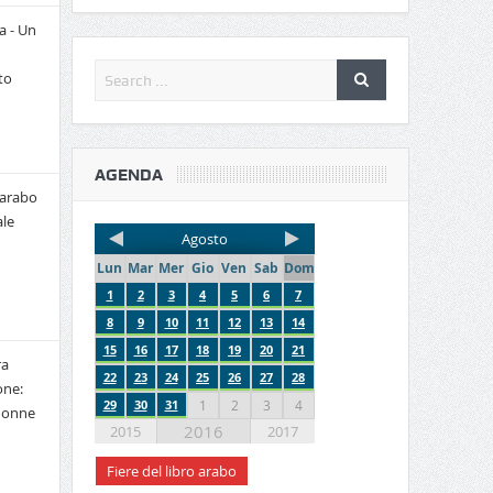
a - Un
to
AGENDA
 arabo
le
Agosto
Lun
Mar
Mer
Gio
Ven
Sab
Dom
1
2
3
4
5
6
7
8
9
10
11
12
13
14
15
16
17
18
19
20
21
ra
22
23
24
25
26
27
28
one:
29
30
31
1
2
3
4
 donne
2016
2015
2017
Fiere del libro arabo