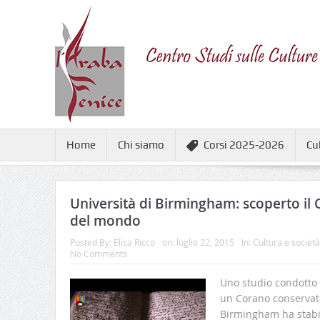
Home
Chi siamo
Corsi 2025-2026
Cu
Università di Birmingham: scoperto il 
del mondo
Posted By:
Elisa Ricco
on:
luglio 22, 2015
In:
Cultura e società
No Comments
Uno studio condotto 
un Corano conservato
Birmingham ha stabili