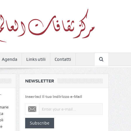
Agenda
Links utili
Contatti
NEWSLETTER
-
Inserisci il tuo indirizzo e-Mail
narie
ca
li
Subscribe
te