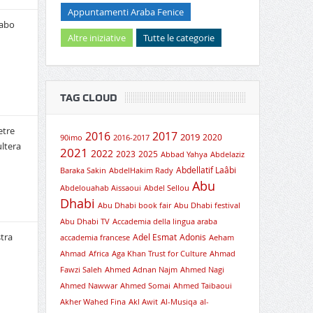
Appuntamenti Araba Fenice
rabo
Altre iniziative
Tutte le categorie
TAG CLOUD
etre
2016
2017
2019
2020
90imo
2016-2017
ultera
2021
2022
2023
2025
Abbad Yahya
Abdelaziz
Abdellatif Laâbi
Baraka Sakin
AbdelHakim Rady
Abu
Abdelouahab Aissaoui
Abdel Sellou
Dhabi
Abu Dhabi book fair
Abu Dhabi festival
Abu Dhabi TV
Accademia della lingua araba
tra
Adel Esmat
Adonis
accademia francese
Aeham
Ahmad
Africa
Aga Khan Trust for Culture
Ahmad
Fawzi Saleh
Ahmed Adnan Najm
Ahmed Nagi
Ahmed Nawwar
Ahmed Somai
Ahmed Taibaoui
Akher Wahed Fina
Akl Awit
Al-Musiqa
al-