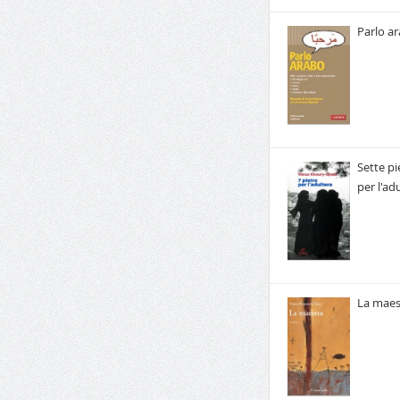
Parlo a
Sette pi
per l'ad
La maes