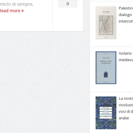
ntichi di sempre,
0
Palestin
Read more
dialogo
interrot
Isolario
medieva
La nost
rivoluzi
voci di
arabe