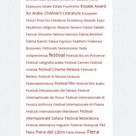
Etisalat Award
Essaouira
estate
Estate Fiorentina
for Arabic Children’s Literature
European
Union Prize for Literature
Excellency Awards
Expo
fanatismo religioso
faraone
faraoni
Farian Sabahi
Farouk Shousha
fatema mernissi
Fatma Almheiri
Fatma Qandil
Fatwa
Fayrouz
Feathers
Federisco
Busonero
Feltrinelli
femminismo
festa
festival
indipendenza
Festival Aix-en-Provence
Festival calligrafia araba
Festival Cannes
Festival
Festival Cinema Venezia
cinema
Festival di
Berlino
Festival di Musica Gnaoua
Festival Film
Festivaletteratura
festival film arabo
Festival Interazionale del Sahara
Festival
internazionale dei Ksour
Festival internazionale di
musica sinfonica
Festival Internazionale di Poesia
Festival
Festival internazionale Marrakech
Festival letteratura
internazionale Sahara
Fez
Festival letteratura migranti
Festival Sharquiat
Fiera
Fiera del Libro
Fiera
Fiera Interan