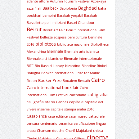
atlante
attore
Autumn Tourism Festival
Azbakeya
Baghdad
Baalbeck
azza filali
Babiblonia
baha
boukhari
bambini
Barakah yoqabil Barakah
Barzellette per i miliziani
Bassel Ghandour
Beirut
Beirut Art Fair
Beirut International Film
Festival
Bellezza sospesa
beni cultura
Berlinale
biblioteca
2016
biblioteca nazionale
Bibliotheca
Biennale
Alexandrina
Biennale arte islamica
Biennale arti islamiche
Biennale internazionale
BIFF
Bin Rashid Library
bizantino
Blandine Rinkel
Bologna
Booker International Prize for Arabic
Cairo
Booker Prize
fiction
Boualem Bessaih
Cairo international book fair
Cairo
calligrafia
International Film Festival
calendario
capitale
calligrafia araba
Cannes
capitale del
vivere insieme
capitale stampa araba 2016
Casablanca
casa editrice
casa museo
cattedrale
censura
centenario
ceramica
certificazione lingua
araba
Chanson douche
Charif Majdalani
chiesa
cinema
Chokri Mabkhout
Chouchou
Cillium