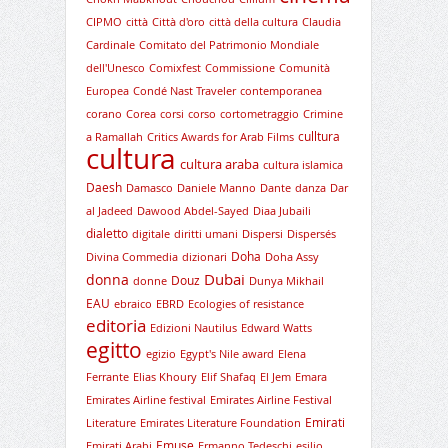
CIPMO
città
Città d'oro
città della cultura
Claudia
Cardinale
Comitato del Patrimonio Mondiale
dell'Unesco
Comixfest
Commissione
Comunità
Europea
Condé Nast Traveler
contemporanea
corano
Corea
corsi
corso
cortometraggio
Crimine
culltura
a Ramallah
Critics Awards for Arab Films
cultura
cultura araba
cultura islamica
Daesh
Damasco
Daniele Manno
Dante
danza
Dar
al Jadeed
Dawood Abdel-Sayed
Diaa Jubaili
dialetto
digitale
diritti umani
Dispersi
Dispersés
Doha
Divina Commedia
dizionari
Doha Assy
Dubai
donna
Douz
donne
Dunya Mikhail
EAU
ebraico
EBRD
Ecologies of resistance
editoria
Edizioni Nautilus
Edward Watts
egitto
egizio
Egypt's Nile award
Elena
Ferrante
Elias Khoury
Elif Shafaq
El Jem
Emara
Emirates Airline festival
Emirates Airline Festival
Emirati
Literature
Emirates Literature Foundation
Emuse
Emirati Arabi
Ermanno Tedeschi
esilio