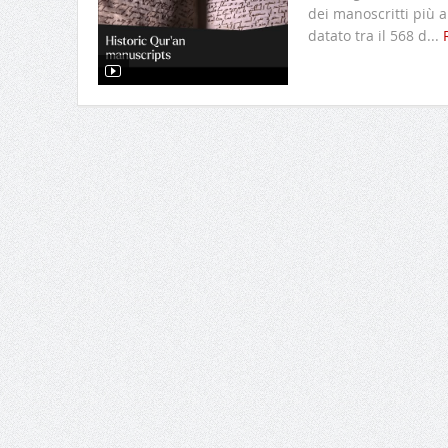
dei manoscritti più a
datato tra il 568 d...