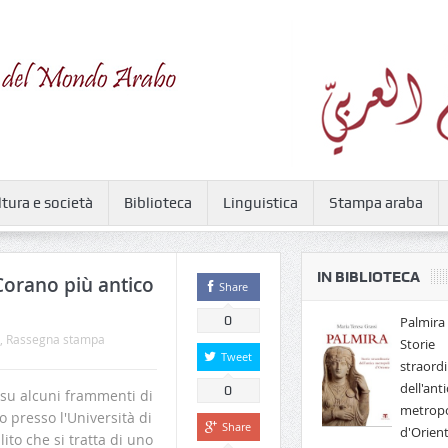
ltura e società
Biblioteca
Linguistica
Stampa araba
IN BIBLIOTECA
Corano più antico
Share
0
Palmira 
,
Rassegna stampa
Storie
Tweet
straordi
dell'anti
0
su alcuni frammenti di
metropo
 presso l'Università di
Share
d'Orien
to che si tratta di uno