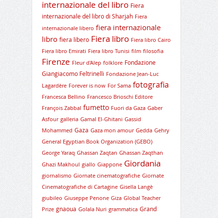
internazionale del libro
Fiera
internazionale del libro di Sharjah
Fiera
fiera internazionale
internazionale libero
Fiera libro
libro
fiera libero
Fiera libro Cairo
Fiera libro Emirati
Fiera libro Tunisi
film
filosofia
Firenze
Fondazione
Fleur d'Alep
folklore
Giangiacomo Feltrinelli
Fondazione Jean-Luc
fotografia
Lagardère
Forever is now
For Sama
Francesca Bellino
Francesco Brioschi Editore
fumetto
François Zabbal
Fuori da Gaza
Gaber
Asfour
galleria
Gamal El-Ghitani
Gassid
Gaza
Mohammed
Gaza mon amour
Gedda
Gehry
General Egyptian Book Organization (GEBO)
George Yaraq
Ghassan Zaqtan
Ghassan Zaqthan
Giordania
Ghazi Makhoul
giallo
Giappone
giornalismo
Giornate cinematografiche
Giornate
Cinematografiche di Cartagine
Gisella Langè
giubileo
Giuseppe Penone
Giza
Global Teacher
gnaoua
Grand
Prize
Golala Nuri
grammatica