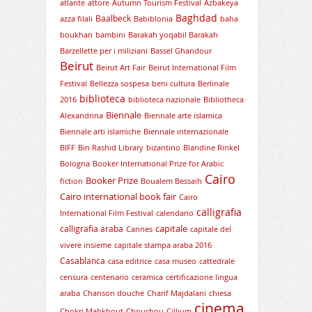
atlante
attore
Autumn Tourism Festival
Azbakeya
Baghdad
Baalbeck
azza filali
Babiblonia
baha
boukhari
bambini
Barakah yoqabil Barakah
Barzellette per i miliziani
Bassel Ghandour
Beirut
Beirut Art Fair
Beirut International Film
Festival
Bellezza sospesa
beni cultura
Berlinale
biblioteca
2016
biblioteca nazionale
Bibliotheca
Biennale
Alexandrina
Biennale arte islamica
Biennale arti islamiche
Biennale internazionale
BIFF
Bin Rashid Library
bizantino
Blandine Rinkel
Bologna
Booker International Prize for Arabic
Cairo
Booker Prize
fiction
Boualem Bessaih
Cairo international book fair
Cairo
calligrafia
International Film Festival
calendario
capitale
calligrafia araba
Cannes
capitale del
vivere insieme
capitale stampa araba 2016
Casablanca
casa editrice
casa museo
cattedrale
censura
centenario
ceramica
certificazione lingua
araba
Chanson douche
Charif Majdalani
chiesa
cinema
Chokri Mabkhout
Chouchou
Cillium