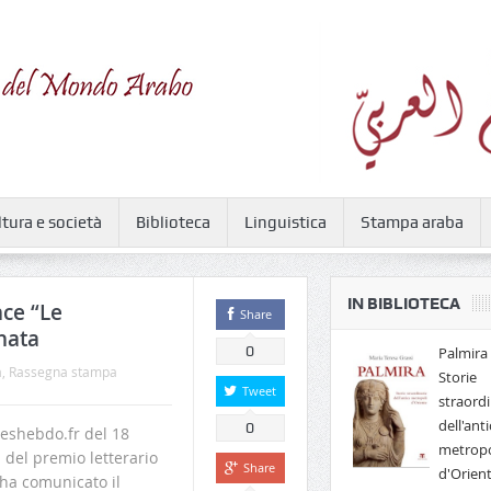
ltura e società
Biblioteca
Linguistica
Stampa araba
IN BIBLIOTECA
nce “Le
Share
hata
0
Palmira 
à
,
Rassegna stampa
Storie
Tweet
straordi
dell'anti
0
reshebdo.fr del 18
metropo
a del premio letterario
Share
d'Orien
 ha comunicato il