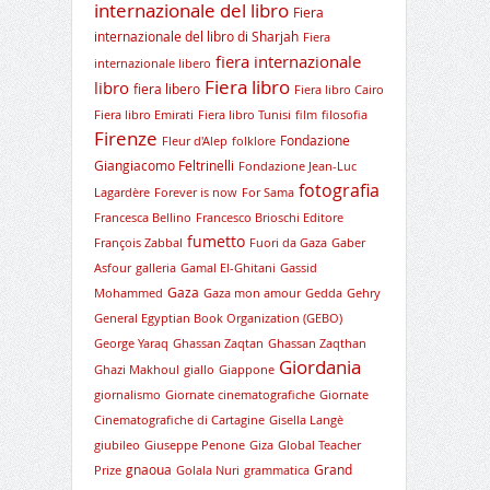
internazionale del libro
Fiera
internazionale del libro di Sharjah
Fiera
fiera internazionale
internazionale libero
Fiera libro
libro
fiera libero
Fiera libro Cairo
Fiera libro Emirati
Fiera libro Tunisi
film
filosofia
Firenze
Fondazione
Fleur d'Alep
folklore
Giangiacomo Feltrinelli
Fondazione Jean-Luc
fotografia
Lagardère
Forever is now
For Sama
Francesca Bellino
Francesco Brioschi Editore
fumetto
François Zabbal
Fuori da Gaza
Gaber
Asfour
galleria
Gamal El-Ghitani
Gassid
Gaza
Mohammed
Gaza mon amour
Gedda
Gehry
General Egyptian Book Organization (GEBO)
George Yaraq
Ghassan Zaqtan
Ghassan Zaqthan
Giordania
Ghazi Makhoul
giallo
Giappone
giornalismo
Giornate cinematografiche
Giornate
Cinematografiche di Cartagine
Gisella Langè
giubileo
Giuseppe Penone
Giza
Global Teacher
gnaoua
Grand
Prize
Golala Nuri
grammatica