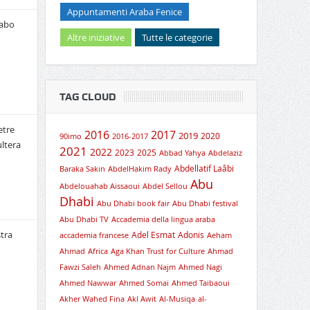
Appuntamenti Araba Fenice
rabo
Altre iniziative
Tutte le categorie
TAG CLOUD
etre
2016
2017
2019
2020
90imo
2016-2017
ultera
2021
2022
2023
2025
Abbad Yahya
Abdelaziz
Abdellatif Laâbi
Baraka Sakin
AbdelHakim Rady
Abu
Abdelouahab Aissaoui
Abdel Sellou
Dhabi
Abu Dhabi book fair
Abu Dhabi festival
Abu Dhabi TV
Accademia della lingua araba
tra
Adel Esmat
Adonis
accademia francese
Aeham
Ahmad
Africa
Aga Khan Trust for Culture
Ahmad
Fawzi Saleh
Ahmed Adnan Najm
Ahmed Nagi
Ahmed Nawwar
Ahmed Somai
Ahmed Taibaoui
Akher Wahed Fina
Akl Awit
Al-Musiqa
al-