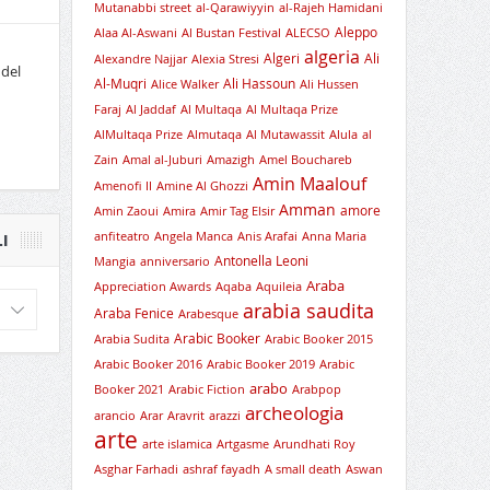
Mutanabbi street
al-Qarawiyyin
al-Rajeh Hamidani
Aleppo
Alaa Al-Aswani
Al Bustan Festival
ALECSO
algeria
Algeri
Ali
Alexandre Najjar
Alexia Stresi
 del
Al-Muqri
Ali Hassoun
Alice Walker
Ali Hussen
Faraj
Al Jaddaf
Al Multaqa
Al Multaqa Prize
AlMultaqa Prize
Almutaqa
Al Mutawassit
Alula
al
Zain
Amal al-Juburi
Amazigh
Amel Bouchareb
Amin Maalouf
Amenofi II
Amine Al Ghozzi
Amman
amore
Amin Zaoui
Amira
Amir Tag Elsir
anfiteatro
Angela Manca
Anis Arafai
Anna Maria
I
Antonella Leoni
Mangia
anniversario
Araba
Appreciation Awards
Aqaba
Aquileia
arabia saudita
Araba Fenice
Arabesque
Arabic Booker
Arabia Sudita
Arabic Booker 2015
Arabic Booker 2016
Arabic Booker 2019
Arabic
arabo
Booker 2021
Arabic Fiction
Arabpop
archeologia
arancio
Arar
Aravrit
arazzi
arte
arte islamica
Artgasme
Arundhati Roy
Asghar Farhadi
ashraf fayadh
A small death
Aswan