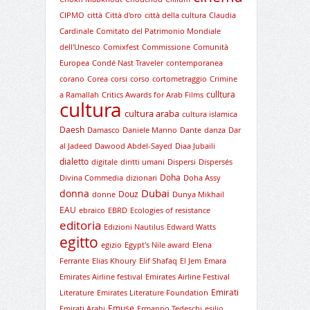
CIPMO
città
Città d'oro
città della cultura
Claudia
Cardinale
Comitato del Patrimonio Mondiale
dell'Unesco
Comixfest
Commissione
Comunità
Europea
Condé Nast Traveler
contemporanea
corano
Corea
corsi
corso
cortometraggio
Crimine
culltura
a Ramallah
Critics Awards for Arab Films
cultura
cultura araba
cultura islamica
Daesh
Damasco
Daniele Manno
Dante
danza
Dar
al Jadeed
Dawood Abdel-Sayed
Diaa Jubaili
dialetto
digitale
diritti umani
Dispersi
Dispersés
Doha
Divina Commedia
dizionari
Doha Assy
Dubai
donna
Douz
donne
Dunya Mikhail
EAU
ebraico
EBRD
Ecologies of resistance
editoria
Edizioni Nautilus
Edward Watts
egitto
egizio
Egypt's Nile award
Elena
Ferrante
Elias Khoury
Elif Shafaq
El Jem
Emara
Emirates Airline festival
Emirates Airline Festival
Emirati
Literature
Emirates Literature Foundation
Emuse
Emirati Arabi
Ermanno Tedeschi
esilio