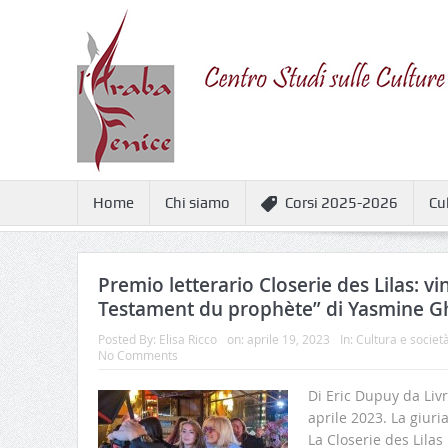
Home
Chi siamo
Corsi 2025-2026
Cu
Premio letterario Closerie des Lilas: vi
Testament du prophète” di Yasmine G
Posted By:
Elisa Ricco
on:
aprile 19, 2023
In:
Cultura e societ
No Comments
Di Eric Dupuy da Liv
aprile 2023. La giuri
La Closerie des Lilas