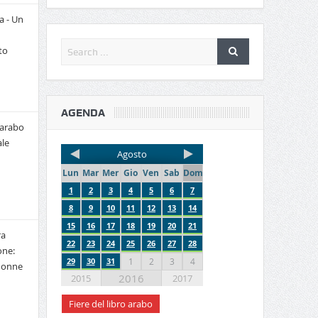
a - Un
to
AGENDA
 arabo
le
Agosto
Lun
Mar
Mer
Gio
Ven
Sab
Dom
1
2
3
4
5
6
7
8
9
10
11
12
13
14
15
16
17
18
19
20
21
ra
22
23
24
25
26
27
28
one:
29
30
31
1
2
3
4
 donne
2016
2015
2017
Fiere del libro arabo