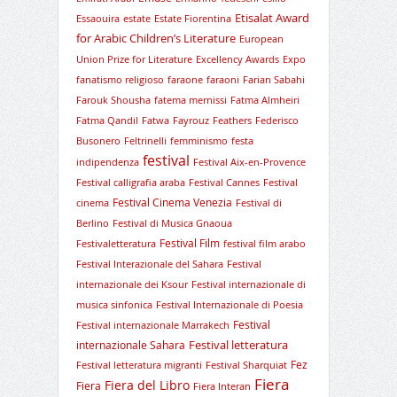
Etisalat Award
Essaouira
estate
Estate Fiorentina
for Arabic Children’s Literature
European
Union Prize for Literature
Excellency Awards
Expo
fanatismo religioso
faraone
faraoni
Farian Sabahi
Farouk Shousha
fatema mernissi
Fatma Almheiri
Fatma Qandil
Fatwa
Fayrouz
Feathers
Federisco
Busonero
Feltrinelli
femminismo
festa
festival
indipendenza
Festival Aix-en-Provence
Festival calligrafia araba
Festival Cannes
Festival
Festival Cinema Venezia
cinema
Festival di
Berlino
Festival di Musica Gnaoua
Festival Film
Festivaletteratura
festival film arabo
Festival Interazionale del Sahara
Festival
internazionale dei Ksour
Festival internazionale di
musica sinfonica
Festival Internazionale di Poesia
Festival
Festival internazionale Marrakech
Festival letteratura
internazionale Sahara
Fez
Festival letteratura migranti
Festival Sharquiat
Fiera
Fiera del Libro
Fiera
Fiera Interan