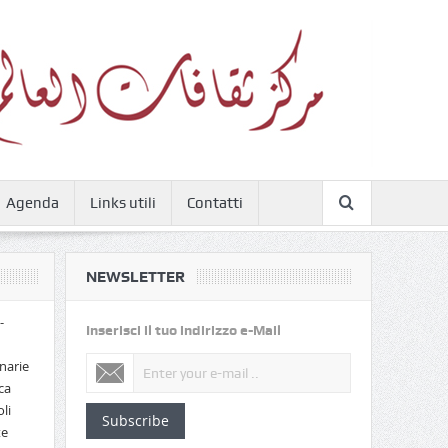
Agenda
Links utili
Contatti
NEWSLETTER
-
Inserisci il tuo indirizzo e-Mail
narie
ca
li
Subscribe
te