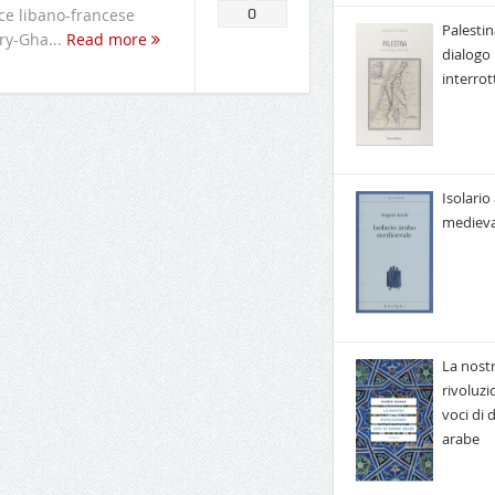
rice libano-francese
0
Palestin
ry-Gha...
Read more
dialogo
interrot
Isolario
medieva
La nost
rivoluzi
voci di
arabe