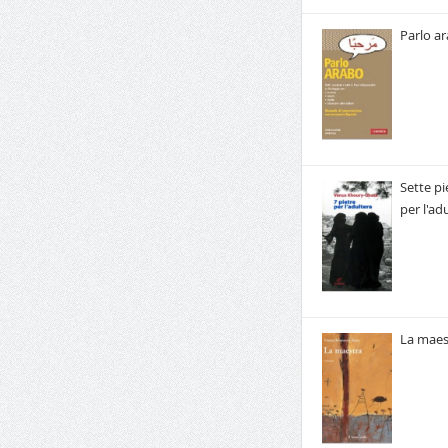
Parlo a
Sette pi
per l'ad
La maes