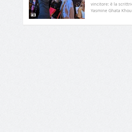
vincitore: è la scritt
Yasmine Ghata Khou