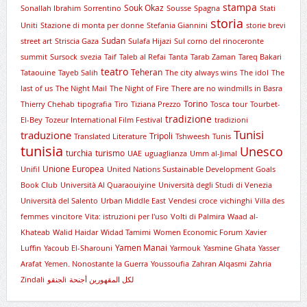
stampa
Souk Okaz
Sonallah Ibrahim
Sorrentino
Sousse
Spagna
Stati
storia
Uniti
Stazione di monta per donne
Stefania Giannini
storie brevi
Sudan
street art
Striscia Gaza
Sulafa Hijazi
Sul corno del rinoceronte
summit
Sursock
svezia
Taif
Taleb al Refai
Tanta
Tarab Zaman
Tareq Bakari
teatro
Teheran
Tataouine
Tayeb Salih
The city always wins
The idol
The
last of us
The Night Mail
The Night of Fire
There are no windmills in Basra
Torino
Thierry Chehab
tipografia
Tiro
Tiziana Prezzo
Tosca
tour
Tourbet-
tradizione
El-Bey
Tozeur International Film Festival
tradizioni
Tunisi
traduzione
Tripoli
Translated Literature
Tshweesh
Tunis
tunisia
Unesco
turchia
turismo
UAE
uguaglianza
Umm al-Jimal
Unione Europea
Unifil
United Nations Sustainable Development Goals
Book Club
Università Al Quaraouiyine
Università degli Studi di Venezia
Università del Salento
Urban Middle East
Vendesi croce
vichinghi
Villa des
femmes
vincitore
Vita: istruzioni per l'uso
Volti di Palmira
Waad al-
Khateab
Walid Haidar
Widad Tamimi
Women Economic Forum
Xavier
Yamen Manai
Luffin
Yacoub El-Sharouni
Yarmouk
Yasmine Ghata
Yasser
Arafat
Yemen. Nonostante la Guerra
Youssoufia
Zahran Alqasmi
Zahria
Zindali
لجنقوi
لكل المقهورين أجنحة