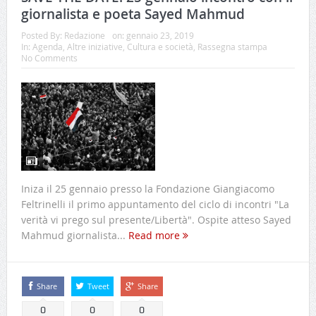
giornalista e poeta Sayed Mahmud
Posted By:
Redazione
on:
gennaio 23, 2019
In:
Agenda
,
Altre iniziative
,
Cultura e società
,
Rassegna stampa
No Comments
Iniza il 25 gennaio presso la Fondazione Giangiacomo
Feltrinelli il primo appuntamento del ciclo di incontri "La
verità vi prego sul presente/Libertà". Ospite atteso Sayed
Mahmud giornalista...
Read more
Share
Tweet
Share
0
0
0