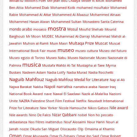
Milano
Million's Poet
Mir-Jean Bou Chaaya
Mister N
MIUR
Mohamed
Ben Attia
Mohamed Diab
Mohamed Kotb
mohamed mouftakir
Mohamed
Rabie
Mohammad Al Attar
Mohammed Al-Maazuz
Mohammed Alnaas
Mohammed Hasan Alwan
Mohammed Sultan
Monastero Santa Caterina
mostra
mondo arabo
Mosul
mosaico
Moufid Shehab
Mourid
Barghouti
Mr Moon
MUDEC
Muhammad Al-Darraji
Muhammad Mahdi al-
Multaqa Prize
Muscat
Jawahiri
Muhsin al-Ramli
Muin Masri
Muscat
museo
International Book Fair
musei
museo cultura
Museo del futuro
Museo egizio di Torino
Museo Nabu
Museo Nazionale
Museo Nazionale di
musica
Palmira
Mustafa Wahbi Al-Tal
Mustapha al-Taee
Myrna
Bustani
Nadeem Aslam
Nadia Lotfy
Nadia Murad
Nadia Rocchetti
Naguib Mahfouz
Naguib Mahfouz Medal for Literature
Naji al-Ali
Napoli
narrativa
Najwa Barakat
Nakba
narrativa araba
Nasser Iraq
National Book Award
nave
Nawal El Saadawi
Nazik al-Mala’ika
Nazioni
Unite
NAZRA Palestine Short Film Festival
Netflix
Neustadt International
Nile award
Prize for Literature
New Yorker
Nicole Hamouche
Nikos Gatsos
Nizar Qabbani
Nile awards
Nino De Falco
nobel
Non ho peccato
abbastanza
Nos frères inattendus
Nouf Alosaimi
Nour Hariri
Nouri al
Jarrah
nozze
Okuda San Miguel
Olocausto
Olp
Omaima al Khamis
Oman
Omar Abusaada
Omar El-Zohairy
Omar ibn Said
Omar Robert