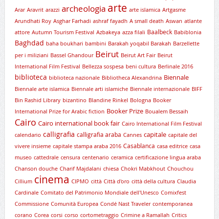
arte
archeologia
Arar
Aravrit
arazzi
arte islamica
Artgasme
Arundhati Roy
Asghar Farhadi
ashraf fayadh
A small death
Aswan
atlante
Baalbeck
attore
Autumn Tourism Festival
Azbakeya
azza filali
Babiblonia
Baghdad
baha boukhari
bambini
Barakah yoqabil Barakah
Barzellette
Beirut
per i miliziani
Bassel Ghandour
Beirut Art Fair
Beirut
International Film Festival
Bellezza sospesa
beni cultura
Berlinale 2016
biblioteca
Biennale
biblioteca nazionale
Bibliotheca Alexandrina
Biennale arte islamica
Biennale arti islamiche
Biennale internazionale
BIFF
Bin Rashid Library
bizantino
Blandine Rinkel
Bologna
Booker
Booker Prize
International Prize for Arabic fiction
Boualem Bessaih
Cairo
Cairo international book fair
Cairo International Film Festival
calligrafia
capitale
calligrafia araba
calendario
Cannes
capitale del
Casablanca
vivere insieme
capitale stampa araba 2016
casa editrice
casa
museo
cattedrale
censura
centenario
ceramica
certificazione lingua araba
Chanson douche
Charif Majdalani
chiesa
Chokri Mabkhout
Chouchou
cinema
Cillium
CIPMO
città
Città d'oro
città della cultura
Claudia
Cardinale
Comitato del Patrimonio Mondiale dell'Unesco
Comixfest
Commissione
Comunità Europea
Condé Nast Traveler
contemporanea
corano
Corea
corsi
corso
cortometraggio
Crimine a Ramallah
Critics