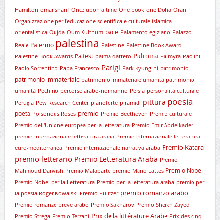
Hamilton
omar sharif
Once upon a time
One book
one Doha
Oran
Organizzazione per l'educazione scientifica e culturale islamica
pace
orientalistica
Oujda
Oum Kulthum
Palamento egiziano
Palazzo
palestina
Palermo
Reale
Palestine
Palestine Book Award
Palmira
Palfest
Palestine Book Awards
palma dattero
Palmyra
Paolini
Parigi
Paolo Sorrentino
Papa Francesco
Park Kyung-ni
patrimonio
patrimonio immateriale
patrimonio immateriale umanità
patrimonio
umanità
Pechino
percorso arabo-normanno
Persia
personalità culturale
poesia
pittura
Perugia
Pew Research Center
pianoforte
piramidi
premio
poeta
Poisonous Roses
Premio Beethoven
Premio culturale
Premio dell'Unione europea per la letteratura
Premio Emir Abdelkader
premio internazionale letteratura araba
Premio internazionale letteratura
Premio Katara
euro-mediterranea
Premio internazionale narrativa araba
premio letterario
Premio Letteratura Araba
Premio
Premio Nobel
Mahmoud Darwish
Premio Malaparte
premio Mario Lattes
Premio Nobel per la Letteratura
Premio per la letteratura araba
premio per
premio romanzo arabo
la poesia Roger Kowalski
Premio Pulitzer
Premio romanzo breve arabo
Premio Sakharov
Premio Sheikh Zayed
Prix de la littérature Arabe
Premio Strega
Premio Terzani
Prix des cinq