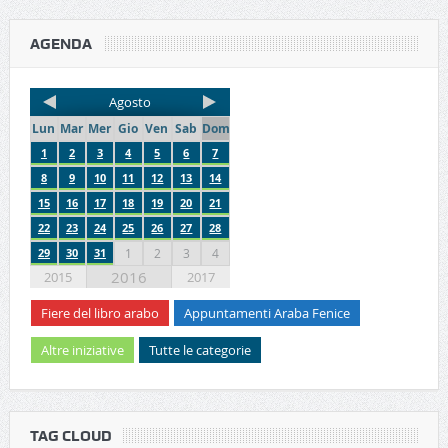
AGENDA
Agosto
Lun
Mar
Mer
Gio
Ven
Sab
Dom
1
2
3
4
5
6
7
8
9
10
11
12
13
14
15
16
17
18
19
20
21
22
23
24
25
26
27
28
29
30
31
1
2
3
4
2016
2015
2017
Fiere del libro arabo
Appuntamenti Araba Fenice
Altre iniziative
Tutte le categorie
TAG CLOUD