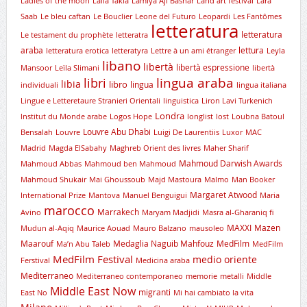
Ladies of the moon
Laila Takla
Lamiya Aji Bashar
Land art festival
Lara
Saab
Le bleu caftan
Le Bouclier
Leone del Futuro
Leopardi
Les Fantômes
letteratura
letteratura
Le testament du prophète
letteratra
araba
lettura
letteratura erotica
letteratyra
Lettre à un ami étranger
Leyla
libano
libertà
libertà espressione
Mansoor
Leïla Slimani
libertà
lingua araba
libri
libia
libro
lingua
individuali
lingua italiana
Lingue e Letteretaure Stranieri Orientali
linguistica
Liron Lavi Turkenich
Londra
lnstitut du Monde arabe
Logos Hope
longlist
lost
Loubna Batoul
Louvre Abu Dhabi
Bensalah
Louvre
Luigi De Laurentiis
Luxor
MAC
Madrid
Magda ElSabahy
Maghreb Orient des livres
Maher Sharif
Mahmoud Darwish Awards
Mahmoud Abbas
Mahmoud ben Mahmoud
Mahmoud Shukair
Mai Ghoussoub
Majd Mastoura
Malmo
Man Booker
Margaret Atwood
International Prize
Mantova
Manuel Benguigui
Maria
marocco
Marrakech
Avino
Maryam Madjidi
Masra al-Gharaniq fi
MAXXI
Mazen
Mudun al-Aqiq
Maurice Aouad
Mauro Balzano
mausoleo
Maarouf
Medaglia Naguib Mahfouz
MedFilm
Ma’n Abu Taleb
MedFilm
MedFilm Festival
medio oriente
Ferstival
Medicina araba
Mediterraneo
Mediterraneo contemporaneo
memorie
metalli
Middle
Middle East Now
migranti
East No
Mi hai cambiato la vita