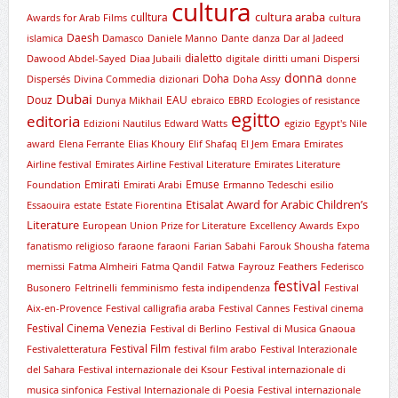
cultura
cultura araba
culltura
Awards for Arab Films
cultura
Daesh
islamica
Damasco
Daniele Manno
Dante
danza
Dar al Jadeed
dialetto
Dawood Abdel-Sayed
Diaa Jubaili
digitale
diritti umani
Dispersi
donna
Doha
Dispersés
Divina Commedia
dizionari
Doha Assy
donne
Dubai
Douz
EAU
Dunya Mikhail
ebraico
EBRD
Ecologies of resistance
egitto
editoria
Edizioni Nautilus
Edward Watts
egizio
Egypt's Nile
award
Elena Ferrante
Elias Khoury
Elif Shafaq
El Jem
Emara
Emirates
Airline festival
Emirates Airline Festival Literature
Emirates Literature
Emirati
Emuse
Foundation
Emirati Arabi
Ermanno Tedeschi
esilio
Etisalat Award for Arabic Children’s
Essaouira
estate
Estate Fiorentina
Literature
European Union Prize for Literature
Excellency Awards
Expo
fanatismo religioso
faraone
faraoni
Farian Sabahi
Farouk Shousha
fatema
mernissi
Fatma Almheiri
Fatma Qandil
Fatwa
Fayrouz
Feathers
Federisco
festival
Busonero
Feltrinelli
femminismo
festa indipendenza
Festival
Aix-en-Provence
Festival calligrafia araba
Festival Cannes
Festival cinema
Festival Cinema Venezia
Festival di Berlino
Festival di Musica Gnaoua
Festival Film
Festivaletteratura
festival film arabo
Festival Interazionale
del Sahara
Festival internazionale dei Ksour
Festival internazionale di
musica sinfonica
Festival Internazionale di Poesia
Festival internazionale