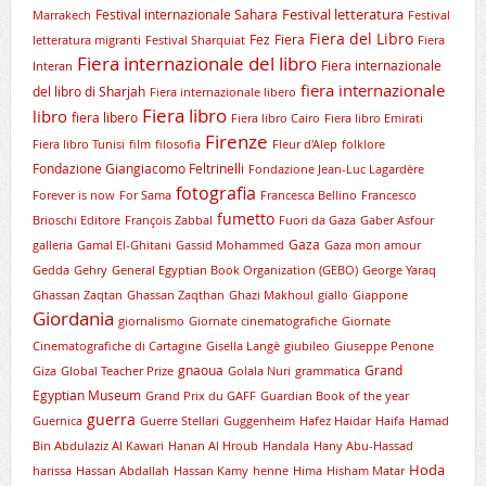
Festival letteratura
Festival internazionale Sahara
Marrakech
Festival
Fiera del Libro
Fez
Fiera
letteratura migranti
Festival Sharquiat
Fiera
Fiera internazionale del libro
Fiera internazionale
Interan
fiera internazionale
del libro di Sharjah
Fiera internazionale libero
Fiera libro
libro
fiera libero
Fiera libro Cairo
Fiera libro Emirati
Firenze
Fiera libro Tunisi
film
filosofia
Fleur d'Alep
folklore
Fondazione Giangiacomo Feltrinelli
Fondazione Jean-Luc Lagardère
fotografia
Forever is now
For Sama
Francesca Bellino
Francesco
fumetto
Brioschi Editore
François Zabbal
Fuori da Gaza
Gaber Asfour
Gaza
galleria
Gamal El-Ghitani
Gassid Mohammed
Gaza mon amour
Gedda
Gehry
General Egyptian Book Organization (GEBO)
George Yaraq
Ghassan Zaqtan
Ghassan Zaqthan
Ghazi Makhoul
giallo
Giappone
Giordania
giornalismo
Giornate cinematografiche
Giornate
Cinematografiche di Cartagine
Gisella Langè
giubileo
Giuseppe Penone
gnaoua
Grand
Giza
Global Teacher Prize
Golala Nuri
grammatica
Egyptian Museum
Grand Prix du GAFF
Guardian Book of the year
guerra
Guernica
Guerre Stellari
Guggenheim
Hafez Haidar
Haifa
Hamad
Bin Abdulaziz Al Kawari
Hanan Al Hroub
Handala
Hany Abu-Hassad
Hoda
harissa
Hassan Abdallah
Hassan Kamy
henne
Hima
Hisham Matar