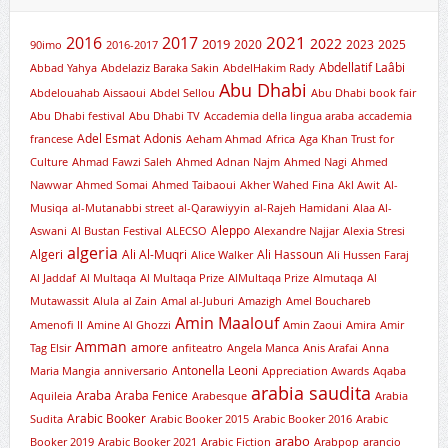
2021
2016
2017
2019
2022
2020
2023
2025
90imo
2016-2017
Abdellatif Laâbi
Abbad Yahya
Abdelaziz Baraka Sakin
AbdelHakim Rady
Abu Dhabi
Abdelouahab Aissaoui
Abdel Sellou
Abu Dhabi book fair
Abu Dhabi festival
Abu Dhabi TV
Accademia della lingua araba
accademia
Adel Esmat
Adonis
francese
Aeham Ahmad
Africa
Aga Khan Trust for
Culture
Ahmad Fawzi Saleh
Ahmed Adnan Najm
Ahmed Nagi
Ahmed
Nawwar
Ahmed Somai
Ahmed Taibaoui
Akher Wahed Fina
Akl Awit
Al-
Musiqa
al-Mutanabbi street
al-Qarawiyyin
al-Rajeh Hamidani
Alaa Al-
Aleppo
Aswani
Al Bustan Festival
ALECSO
Alexandre Najjar
Alexia Stresi
algeria
Algeri
Ali Al-Muqri
Ali Hassoun
Alice Walker
Ali Hussen Faraj
Al Jaddaf
Al Multaqa
Al Multaqa Prize
AlMultaqa Prize
Almutaqa
Al
Mutawassit
Alula
al Zain
Amal al-Juburi
Amazigh
Amel Bouchareb
Amin Maalouf
Amenofi II
Amine Al Ghozzi
Amin Zaoui
Amira
Amir
Amman
amore
Tag Elsir
anfiteatro
Angela Manca
Anis Arafai
Anna
Antonella Leoni
Maria Mangia
anniversario
Appreciation Awards
Aqaba
arabia saudita
Araba
Araba Fenice
Aquileia
Arabesque
Arabia
Arabic Booker
Sudita
Arabic Booker 2015
Arabic Booker 2016
Arabic
arabo
Booker 2019
Arabic Booker 2021
Arabic Fiction
Arabpop
arancio