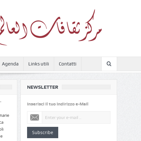
Agenda
Links utili
Contatti
NEWSLETTER
-
Inserisci il tuo indirizzo e-Mail
narie
ca
li
Subscribe
te