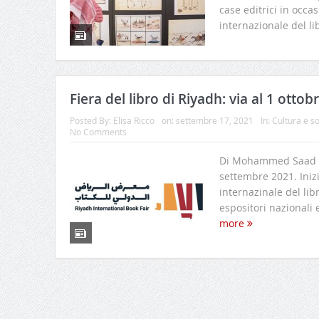
case editrici in occas
internazionale del lib
Fiera del libro di Riyadh: via al 1 ottob
Posted By:
Elisa Ricco
on:
settembre 17, 2021
In:
Cultura e so
No Comments
Di Mohammed Saad d
settembre 2021. Inizie
internazinale del lib
espositori nazionali 
more