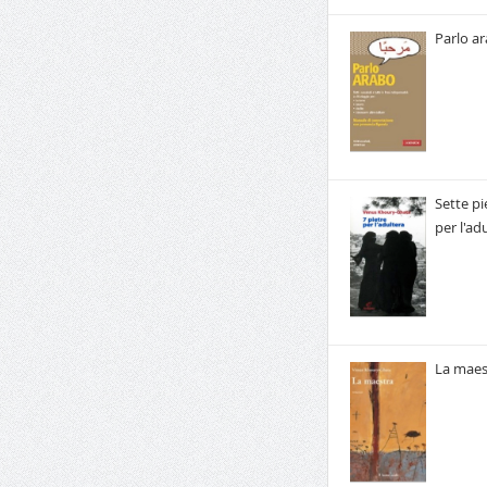
Parlo a
Sette pi
per l'ad
La maes