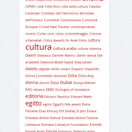
CIPMO
città
Città d'oro
città della cultura
Claudia
Cardinale
Comitato del Patrimonio Mondiale
dell'Unesco
Comixfest
Commissione
Comunità
Europea
Condé Nast Traveler
contemporanea
corano
Corea
corsi
corso
cortometraggio
Crimine
culltura
a Ramallah
Critics Awards for Arab Films
cultura
cultura araba
cultura islamica
Daesh
Damasco
Daniele Manno
Dante
danza
Dar
al Jadeed
Dawood Abdel-Sayed
Diaa Jubaili
dialetto
digitale
diritti umani
Dispersi
Dispersés
Doha
Divina Commedia
dizionari
Doha Assy
Dubai
donna
Douz
donne
Dunya Mikhail
EAU
ebraico
EBRD
Ecologies of resistance
editoria
Edizioni Nautilus
Edward Watts
egitto
egizio
Egypt's Nile award
Elena
Ferrante
Elias Khoury
Elif Shafaq
El Jem
Emara
Emirates Airline festival
Emirates Airline Festival
Emirati
Literature
Emirates Literature Foundation
Emuse
Emirati Arabi
Ermanno Tedeschi
esilio