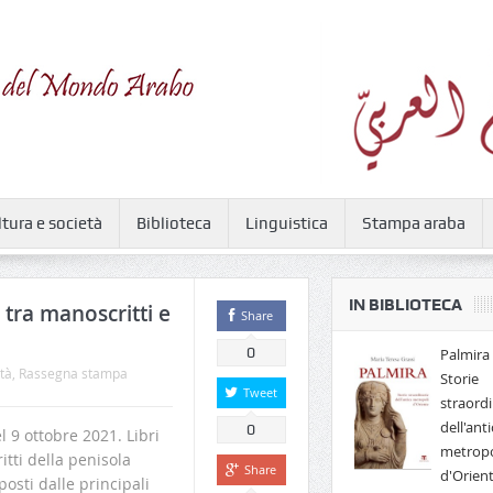
ltura e società
Biblioteca
Linguistica
Stampa araba
IN BIBLIOTECA
 tra manoscritti e
Share
0
Palmira 
tà
,
Rassegna stampa
Storie
Tweet
straordi
dell'anti
0
9 ottobre 2021. Libri
metropo
itti della penisola
Share
d'Orien
posti dalle principali