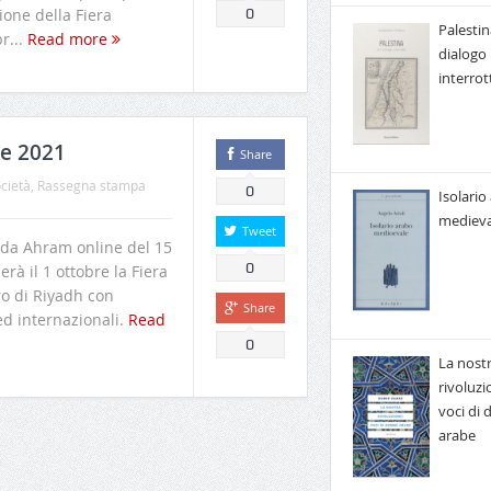
ione della Fiera
0
Palestin
r...
Read more
dialogo
interrot
re 2021
Share
cietà
,
Rassegna stampa
0
Isolario
medieva
Tweet
a Ahram online del 15
0
rà il 1 ottobre la Fiera
ro di Riyadh con
Share
ed internazionali.
Read
0
La nost
rivoluzi
voci di
arabe