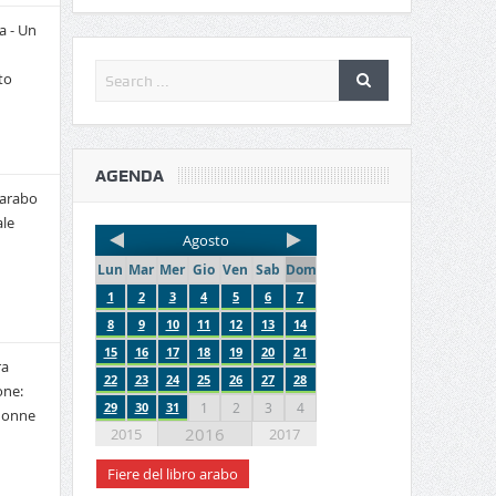
a - Un
to
AGENDA
 arabo
le
Agosto
Lun
Mar
Mer
Gio
Ven
Sab
Dom
1
2
3
4
5
6
7
8
9
10
11
12
13
14
15
16
17
18
19
20
21
ra
22
23
24
25
26
27
28
one:
29
30
31
1
2
3
4
 donne
2016
2015
2017
Fiere del libro arabo