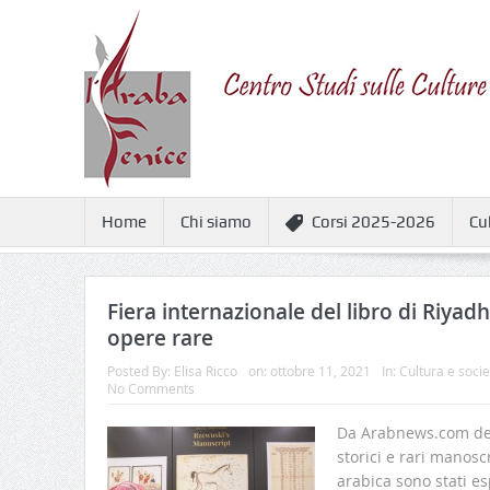
Home
Chi siamo
Corsi 2025-2026
Cu
Fiera internazionale del libro di Riyadh
opere rare
Posted By:
Elisa Ricco
on:
ottobre 11, 2021
In:
Cultura e socie
No Comments
Da Arabnews.com del 
storici e rari manoscr
arabica sono stati es