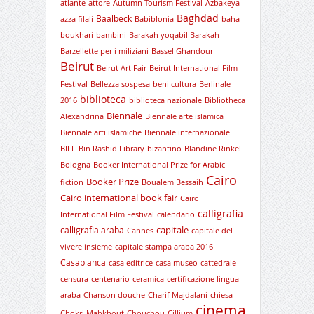
atlante
attore
Autumn Tourism Festival
Azbakeya
Baghdad
Baalbeck
azza filali
Babiblonia
baha
boukhari
bambini
Barakah yoqabil Barakah
Barzellette per i miliziani
Bassel Ghandour
Beirut
Beirut Art Fair
Beirut International Film
Festival
Bellezza sospesa
beni cultura
Berlinale
biblioteca
2016
biblioteca nazionale
Bibliotheca
Biennale
Alexandrina
Biennale arte islamica
Biennale arti islamiche
Biennale internazionale
BIFF
Bin Rashid Library
bizantino
Blandine Rinkel
Bologna
Booker International Prize for Arabic
Cairo
Booker Prize
fiction
Boualem Bessaih
Cairo international book fair
Cairo
calligrafia
International Film Festival
calendario
capitale
calligrafia araba
Cannes
capitale del
vivere insieme
capitale stampa araba 2016
Casablanca
casa editrice
casa museo
cattedrale
censura
centenario
ceramica
certificazione lingua
araba
Chanson douche
Charif Majdalani
chiesa
cinema
Chokri Mabkhout
Chouchou
Cillium