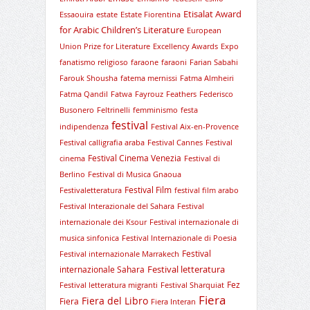
Etisalat Award
Essaouira
estate
Estate Fiorentina
for Arabic Children’s Literature
European
Union Prize for Literature
Excellency Awards
Expo
fanatismo religioso
faraone
faraoni
Farian Sabahi
Farouk Shousha
fatema mernissi
Fatma Almheiri
Fatma Qandil
Fatwa
Fayrouz
Feathers
Federisco
Busonero
Feltrinelli
femminismo
festa
festival
indipendenza
Festival Aix-en-Provence
Festival calligrafia araba
Festival Cannes
Festival
Festival Cinema Venezia
cinema
Festival di
Berlino
Festival di Musica Gnaoua
Festival Film
Festivaletteratura
festival film arabo
Festival Interazionale del Sahara
Festival
internazionale dei Ksour
Festival internazionale di
musica sinfonica
Festival Internazionale di Poesia
Festival
Festival internazionale Marrakech
Festival letteratura
internazionale Sahara
Fez
Festival letteratura migranti
Festival Sharquiat
Fiera
Fiera del Libro
Fiera
Fiera Interan