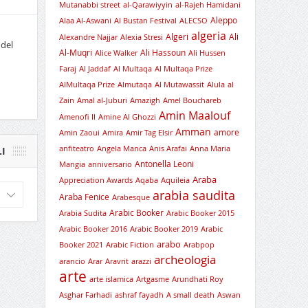
Mutanabbi street
al-Qarawiyyin
al-Rajeh Hamidani
Aleppo
Alaa Al-Aswani
Al Bustan Festival
ALECSO
algeria
Algeri
Ali
Alexandre Najjar
Alexia Stresi
 del
Al-Muqri
Ali Hassoun
Alice Walker
Ali Hussen
Faraj
Al Jaddaf
Al Multaqa
Al Multaqa Prize
AlMultaqa Prize
Almutaqa
Al Mutawassit
Alula
al
Zain
Amal al-Juburi
Amazigh
Amel Bouchareb
Amin Maalouf
Amenofi II
Amine Al Ghozzi
Amman
amore
Amin Zaoui
Amira
Amir Tag Elsir
anfiteatro
Angela Manca
Anis Arafai
Anna Maria
I
Antonella Leoni
Mangia
anniversario
Araba
Appreciation Awards
Aqaba
Aquileia
arabia saudita
Araba Fenice
Arabesque
Arabic Booker
Arabia Sudita
Arabic Booker 2015
Arabic Booker 2016
Arabic Booker 2019
Arabic
arabo
Booker 2021
Arabic Fiction
Arabpop
archeologia
arancio
Arar
Aravrit
arazzi
arte
arte islamica
Artgasme
Arundhati Roy
Asghar Farhadi
ashraf fayadh
A small death
Aswan