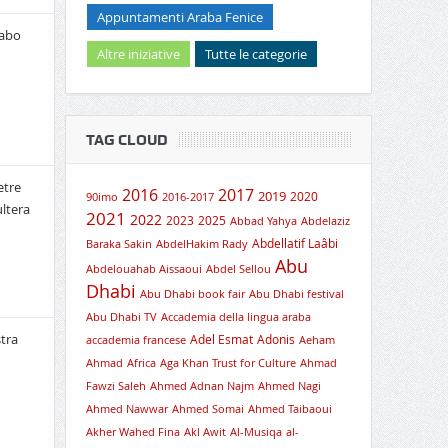
Appuntamenti Araba Fenice
rabo
Altre iniziative
Tutte le categorie
TAG CLOUD
etre
2016
2017
2019
2020
90imo
2016-2017
ultera
2021
2022
2023
2025
Abbad Yahya
Abdelaziz
Abdellatif Laâbi
Baraka Sakin
AbdelHakim Rady
Abu
Abdelouahab Aissaoui
Abdel Sellou
Dhabi
Abu Dhabi book fair
Abu Dhabi festival
Abu Dhabi TV
Accademia della lingua araba
tra
Adel Esmat
Adonis
accademia francese
Aeham
Ahmad
Africa
Aga Khan Trust for Culture
Ahmad
Fawzi Saleh
Ahmed Adnan Najm
Ahmed Nagi
Ahmed Nawwar
Ahmed Somai
Ahmed Taibaoui
Akher Wahed Fina
Akl Awit
Al-Musiqa
al-