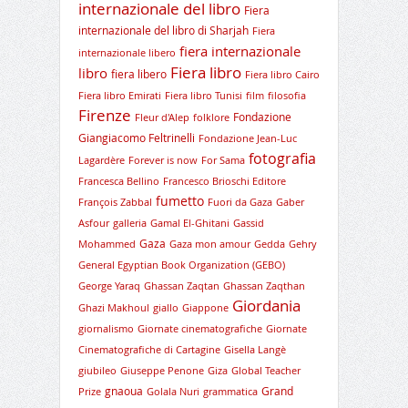
internazionale del libro
Fiera
internazionale del libro di Sharjah
Fiera
fiera internazionale
internazionale libero
Fiera libro
libro
fiera libero
Fiera libro Cairo
Fiera libro Emirati
Fiera libro Tunisi
film
filosofia
Firenze
Fondazione
Fleur d'Alep
folklore
Giangiacomo Feltrinelli
Fondazione Jean-Luc
fotografia
Lagardère
Forever is now
For Sama
Francesca Bellino
Francesco Brioschi Editore
fumetto
François Zabbal
Fuori da Gaza
Gaber
Asfour
galleria
Gamal El-Ghitani
Gassid
Gaza
Mohammed
Gaza mon amour
Gedda
Gehry
General Egyptian Book Organization (GEBO)
George Yaraq
Ghassan Zaqtan
Ghassan Zaqthan
Giordania
Ghazi Makhoul
giallo
Giappone
giornalismo
Giornate cinematografiche
Giornate
Cinematografiche di Cartagine
Gisella Langè
giubileo
Giuseppe Penone
Giza
Global Teacher
gnaoua
Grand
Prize
Golala Nuri
grammatica