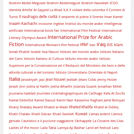
Ibrahim Abdel-Meguied
Ibrahim Abdelmeguid
Ibrahim Nasrallah
ICOO
identità
Ikhtifa’ Al-Sayyed La Ahad
ILA
Il collare della colomba
Il Corriere di
Il naufragio delle civiltà
Tunisi
Il serpente di pietra
Il Sirente
Iman Kamel
Inaam Kachachi
incisione
inglese
Institut du monde arabe
intelligenza
artificiale
International book fair
International Film Festival
International
International Prize for Arabic
Literary Olympus Award
iraq
Fiction
IPAF
ISIS
Islam
International Woman's film festival
Iran
Ismali Khalidi
Israele
Issa Naouri
Istituto del mondo arabo
Istituto Italiano
del Cairo
Istituto Italiano di Cultura
Istituto mondo arabo
Istituto
Superiore per la Conservazione ed il Restauro del Ministero dei beni e delle
attività culturali e del turismo
Istituto Universitario Orientale di Napoli
Italia
Jean Nouvel
Janadriyah
jazz
Jeddah
Jelani Cobb
Jenny Holzer
Jerash
Jinn
Jokha al Harthi
Jokha Alharthi
Jolanda Guardi
Jonathan Millet
joumana haddad
Journées cinématographiques de Carthage
Kafa Al-Zou’bi
Kamal EddinEid
Kamel Daoud
Karim Nasr
Kasserine
Kegham Jamil Boloyan
Khaled Khalifa
Khairy Shalaby Award
Khaled al-Maali
Khalid al-Siddiq
Kuwait
Khalil Chalabi
Khalil Gibran
Khalil Sweileh
L'amas ardent
L'amica
geniale
L'autistico e il piccione viaggiatore
L'échappée
La Closerie des Lilas
Ladies of the moon
Laila Takla
Lamiya Aji Bashar
Land art festival
Lara