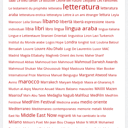
Saab
Le bleu caftan
Le Bouclier
Leone del Futuro
Leopardi
Les Fantômes
letteratura
letteratura
Le testament du prophète
letteratra
araba
lettura
letteratura erotica
letteratyra
Lettre à un ami étranger
Leyla
libano
libertà
libertà espressione
Mansoor
Leïla Slimani
libertà
lingua araba
libri
libia
libro
lingua
individuali
lingua italiana
Lingue e Letteretaure Stranieri Orientali
linguistica
Liron Lavi Turkenich
Londra
lnstitut du Monde arabe
Logos Hope
longlist
lost
Loubna Batoul
Louvre Abu Dhabi
Bensalah
Louvre
Luigi De Laurentiis
Luxor
MAC
Madrid
Magda ElSabahy
Maghreb Orient des livres
Maher Sharif
Mahmoud Darwish Awards
Mahmoud Abbas
Mahmoud ben Mahmoud
Mahmoud Shukair
Mai Ghoussoub
Majd Mastoura
Malmo
Man Booker
Margaret Atwood
International Prize
Mantova
Manuel Benguigui
Maria
marocco
Marrakech
Avino
Maryam Madjidi
Masra al-Gharaniq fi
MAXXI
Mazen
Mudun al-Aqiq
Maurice Aouad
Mauro Balzano
mausoleo
Maarouf
Medaglia Naguib Mahfouz
MedFilm
Ma’n Abu Taleb
MedFilm
MedFilm Festival
medio oriente
Ferstival
Medicina araba
Mediterraneo
Mediterraneo contemporaneo
memorie
metalli
Middle
Middle East Now
migranti
East No
Mi hai cambiato la vita
Milano
Million's Poet
Mir-Jean Bou Chaaya
Mister N
MIUR
Mohamed