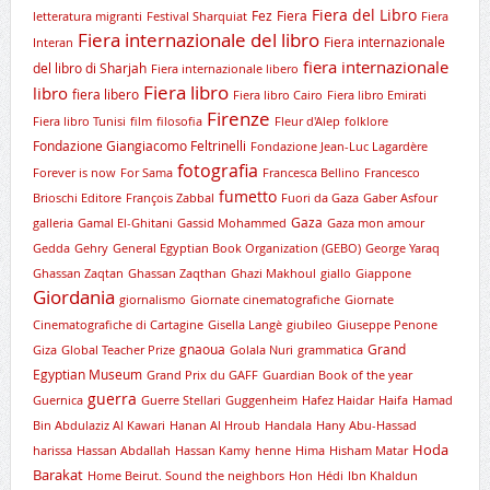
Fiera del Libro
Fez
Fiera
letteratura migranti
Festival Sharquiat
Fiera
Fiera internazionale del libro
Fiera internazionale
Interan
fiera internazionale
del libro di Sharjah
Fiera internazionale libero
Fiera libro
libro
fiera libero
Fiera libro Cairo
Fiera libro Emirati
Firenze
Fiera libro Tunisi
film
filosofia
Fleur d'Alep
folklore
Fondazione Giangiacomo Feltrinelli
Fondazione Jean-Luc Lagardère
fotografia
Forever is now
For Sama
Francesca Bellino
Francesco
fumetto
Brioschi Editore
François Zabbal
Fuori da Gaza
Gaber Asfour
Gaza
galleria
Gamal El-Ghitani
Gassid Mohammed
Gaza mon amour
Gedda
Gehry
General Egyptian Book Organization (GEBO)
George Yaraq
Ghassan Zaqtan
Ghassan Zaqthan
Ghazi Makhoul
giallo
Giappone
Giordania
giornalismo
Giornate cinematografiche
Giornate
Cinematografiche di Cartagine
Gisella Langè
giubileo
Giuseppe Penone
gnaoua
Grand
Giza
Global Teacher Prize
Golala Nuri
grammatica
Egyptian Museum
Grand Prix du GAFF
Guardian Book of the year
guerra
Guernica
Guerre Stellari
Guggenheim
Hafez Haidar
Haifa
Hamad
Bin Abdulaziz Al Kawari
Hanan Al Hroub
Handala
Hany Abu-Hassad
Hoda
harissa
Hassan Abdallah
Hassan Kamy
henne
Hima
Hisham Matar
Barakat
Home Beirut. Sound the neighbors
Hon
Hédi
Ibn Khaldun