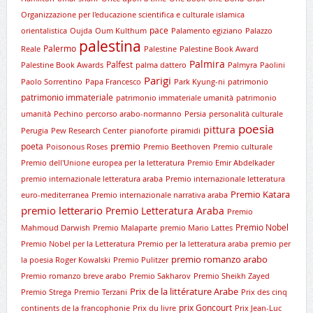
Organizzazione per l'educazione scientifica e culturale islamica
pace
orientalistica
Oujda
Oum Kulthum
Palamento egiziano
Palazzo
palestina
Palermo
Reale
Palestine
Palestine Book Award
Palmira
Palfest
Palestine Book Awards
palma dattero
Palmyra
Paolini
Parigi
Paolo Sorrentino
Papa Francesco
Park Kyung-ni
patrimonio
patrimonio immateriale
patrimonio immateriale umanità
patrimonio
umanità
Pechino
percorso arabo-normanno
Persia
personalità culturale
poesia
pittura
Perugia
Pew Research Center
pianoforte
piramidi
premio
poeta
Poisonous Roses
Premio Beethoven
Premio culturale
Premio dell'Unione europea per la letteratura
Premio Emir Abdelkader
premio internazionale letteratura araba
Premio internazionale letteratura
Premio Katara
euro-mediterranea
Premio internazionale narrativa araba
premio letterario
Premio Letteratura Araba
Premio
Premio Nobel
Mahmoud Darwish
Premio Malaparte
premio Mario Lattes
Premio Nobel per la Letteratura
Premio per la letteratura araba
premio per
premio romanzo arabo
la poesia Roger Kowalski
Premio Pulitzer
Premio romanzo breve arabo
Premio Sakharov
Premio Sheikh Zayed
Prix de la littérature Arabe
Premio Strega
Premio Terzani
Prix des cinq
prix Goncourt
continents de la francophonie
Prix du livre
Prix Jean-Luc