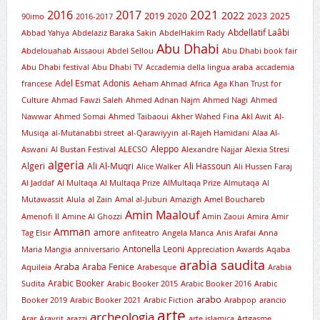
2021
2016
2017
2019
2022
2020
2023
2025
90imo
2016-2017
Abdellatif Laâbi
Abbad Yahya
Abdelaziz Baraka Sakin
AbdelHakim Rady
Abu Dhabi
Abdelouahab Aissaoui
Abdel Sellou
Abu Dhabi book fair
Abu Dhabi festival
Abu Dhabi TV
Accademia della lingua araba
accademia
Adel Esmat
Adonis
francese
Aeham Ahmad
Africa
Aga Khan Trust for
Culture
Ahmad Fawzi Saleh
Ahmed Adnan Najm
Ahmed Nagi
Ahmed
Nawwar
Ahmed Somai
Ahmed Taibaoui
Akher Wahed Fina
Akl Awit
Al-
Musiqa
al-Mutanabbi street
al-Qarawiyyin
al-Rajeh Hamidani
Alaa Al-
Aleppo
Aswani
Al Bustan Festival
ALECSO
Alexandre Najjar
Alexia Stresi
algeria
Algeri
Ali Al-Muqri
Ali Hassoun
Alice Walker
Ali Hussen Faraj
Al Jaddaf
Al Multaqa
Al Multaqa Prize
AlMultaqa Prize
Almutaqa
Al
Mutawassit
Alula
al Zain
Amal al-Juburi
Amazigh
Amel Bouchareb
Amin Maalouf
Amenofi II
Amine Al Ghozzi
Amin Zaoui
Amira
Amir
Amman
amore
Tag Elsir
anfiteatro
Angela Manca
Anis Arafai
Anna
Antonella Leoni
Maria Mangia
anniversario
Appreciation Awards
Aqaba
arabia saudita
Araba
Araba Fenice
Aquileia
Arabesque
Arabia
Arabic Booker
Sudita
Arabic Booker 2015
Arabic Booker 2016
Arabic
arabo
Booker 2019
Arabic Booker 2021
Arabic Fiction
Arabpop
arancio
arte
archeologia
Arar
Aravrit
arazzi
arte islamica
Artgasme