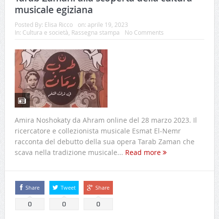
musicale egiziana
Posted By:
Elisa Ricco
on:
aprile 19, 2023
In:
Cultura e società
,
Rassegna stampa
No Comments
Amira Noshokaty da Ahram online del 28 marzo 2023. Il
ricercatore e collezionista musicale Esmat El-Nemr
racconta del debutto della sua opera Tarab Zaman che
scava nella tradizione musicale...
Read more
Share
Tweet
Share
0
0
0