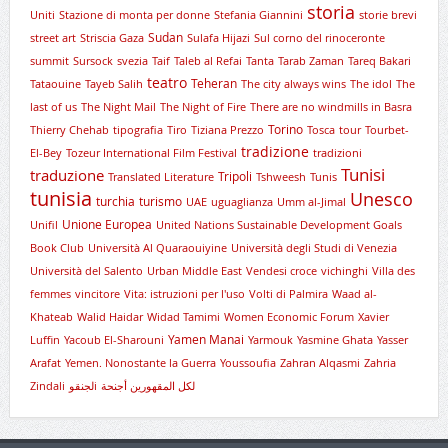
storia
Uniti
Stazione di monta per donne
Stefania Giannini
storie brevi
Sudan
street art
Striscia Gaza
Sulafa Hijazi
Sul corno del rinoceronte
summit
Sursock
svezia
Taif
Taleb al Refai
Tanta
Tarab Zaman
Tareq Bakari
teatro
Teheran
Tataouine
Tayeb Salih
The city always wins
The idol
The
last of us
The Night Mail
The Night of Fire
There are no windmills in Basra
Torino
Thierry Chehab
tipografia
Tiro
Tiziana Prezzo
Tosca
tour
Tourbet-
tradizione
El-Bey
Tozeur International Film Festival
tradizioni
Tunisi
traduzione
Tripoli
Translated Literature
Tshweesh
Tunis
tunisia
Unesco
turchia
turismo
UAE
uguaglianza
Umm al-Jimal
Unione Europea
Unifil
United Nations Sustainable Development Goals
Book Club
Università Al Quaraouiyine
Università degli Studi di Venezia
Università del Salento
Urban Middle East
Vendesi croce
vichinghi
Villa des
femmes
vincitore
Vita: istruzioni per l'uso
Volti di Palmira
Waad al-
Khateab
Walid Haidar
Widad Tamimi
Women Economic Forum
Xavier
Yamen Manai
Luffin
Yacoub El-Sharouni
Yarmouk
Yasmine Ghata
Yasser
Arafat
Yemen. Nonostante la Guerra
Youssoufia
Zahran Alqasmi
Zahria
Zindali
لجنقوi
لكل المقهورين أجنحة