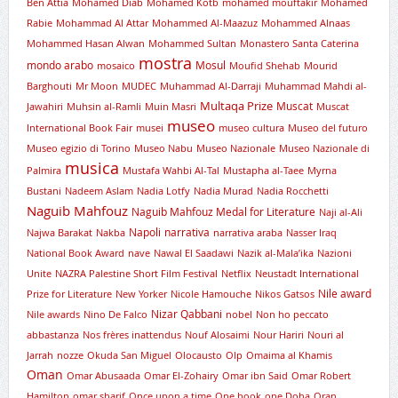
Ben Attia
Mohamed Diab
Mohamed Kotb
mohamed mouftakir
Mohamed
Rabie
Mohammad Al Attar
Mohammed Al-Maazuz
Mohammed Alnaas
Mohammed Hasan Alwan
Mohammed Sultan
Monastero Santa Caterina
mostra
mondo arabo
Mosul
mosaico
Moufid Shehab
Mourid
Barghouti
Mr Moon
MUDEC
Muhammad Al-Darraji
Muhammad Mahdi al-
Multaqa Prize
Muscat
Jawahiri
Muhsin al-Ramli
Muin Masri
Muscat
museo
International Book Fair
musei
museo cultura
Museo del futuro
Museo egizio di Torino
Museo Nabu
Museo Nazionale
Museo Nazionale di
musica
Palmira
Mustafa Wahbi Al-Tal
Mustapha al-Taee
Myrna
Bustani
Nadeem Aslam
Nadia Lotfy
Nadia Murad
Nadia Rocchetti
Naguib Mahfouz
Naguib Mahfouz Medal for Literature
Naji al-Ali
Napoli
narrativa
Najwa Barakat
Nakba
narrativa araba
Nasser Iraq
National Book Award
nave
Nawal El Saadawi
Nazik al-Mala’ika
Nazioni
Unite
NAZRA Palestine Short Film Festival
Netflix
Neustadt International
Nile award
Prize for Literature
New Yorker
Nicole Hamouche
Nikos Gatsos
Nizar Qabbani
Nile awards
Nino De Falco
nobel
Non ho peccato
abbastanza
Nos frères inattendus
Nouf Alosaimi
Nour Hariri
Nouri al
Jarrah
nozze
Okuda San Miguel
Olocausto
Olp
Omaima al Khamis
Oman
Omar Abusaada
Omar El-Zohairy
Omar ibn Said
Omar Robert
Hamilton
omar sharif
Once upon a time
One book
one Doha
Oran