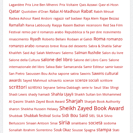
Lagardère
Prix Line Ben Mhenni
Prix Voltaire
Qais Azzawi
Qasr el-Hosn
Qatar
Rabat
Rabai Al-Madhoun
Quotidien d'Oran
Rabih Mroué
Radwa Ashour
Raed Andoni
ragazzi
raif badawi
Raja Alem
Rajae Bezzaz
Ramallah
Rania Labboudy
Raqqa
Rasem Badran
recensioni
Red Sea Film
Festival
remio per il romanzo arabo
Repubblica si fa per dire
ricevimento
Roma
romanzo
Riyadh
rinascimento
Roberto Bellani
Rodaan al Galidi
romanzo arabo
romanzo breve
Rosa del deseerto
Sabra & Shatila
Sahar
Salman Rushdie
Khalifeh
Said Aql
Salah Methnani
Salerno
Salon du livre
salone del libro
Salone della Cultura
Salone del Libro Cairo
Salone
internazionale del libro
Salwa Bakr
Samarcanda
Samir Editeur
samir kassir
Sawiris cultural
San Pietro
Saoussen Bou Aicha
sapone
satira
Sawiris
awards
scienze sociali
Sayed Mahmud
schiavitù
scienze
scrittore
scrittori
scrittrici
Sejnane
Selma Dabbagh
serie tv
Seuil
Sfax
Sfingi
Shahla Ujayli
Shadi Lewis
shady hamadi
Shaikh Sultan bin Mohammed
Sharjah
Al Qasimi
Shaikh Zayed Book Award
Sharjah Book Authority
Sheikh Zayed Book Award
sharon
Sheikha Hussein Helawy
Sidi Bou Saïd
Shubbak festival
Shubbak
Sicilia
SIEL
SILA
Silvio
siria
società
Berlusconi
Sinaan Antoon
Sinai
sirialibano
sodoma
stampa
Souk Okaz
Sonallah Ibrahim
Sorrentino
Sousse
Spagna
Stati