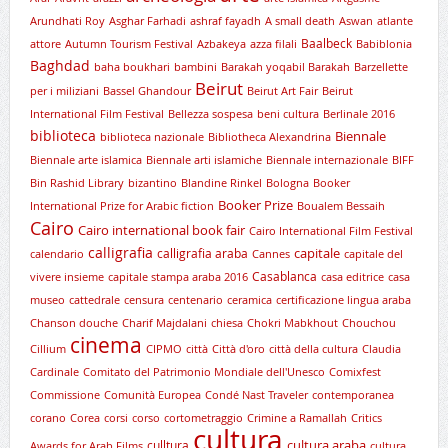
Arundhati Roy
Asghar Farhadi
ashraf fayadh
A small death
Aswan
atlante
Baalbeck
attore
Autumn Tourism Festival
Azbakeya
azza filali
Babiblonia
Baghdad
baha boukhari
bambini
Barakah yoqabil Barakah
Barzellette
Beirut
per i miliziani
Bassel Ghandour
Beirut Art Fair
Beirut
International Film Festival
Bellezza sospesa
beni cultura
Berlinale 2016
biblioteca
Biennale
biblioteca nazionale
Bibliotheca Alexandrina
Biennale arte islamica
Biennale arti islamiche
Biennale internazionale
BIFF
Bin Rashid Library
bizantino
Blandine Rinkel
Bologna
Booker
Booker Prize
International Prize for Arabic fiction
Boualem Bessaih
Cairo
Cairo international book fair
Cairo International Film Festival
calligrafia
capitale
calligrafia araba
calendario
Cannes
capitale del
Casablanca
vivere insieme
capitale stampa araba 2016
casa editrice
casa
museo
cattedrale
censura
centenario
ceramica
certificazione lingua araba
Chanson douche
Charif Majdalani
chiesa
Chokri Mabkhout
Chouchou
cinema
Cillium
CIPMO
città
Città d'oro
città della cultura
Claudia
Cardinale
Comitato del Patrimonio Mondiale dell'Unesco
Comixfest
Commissione
Comunità Europea
Condé Nast Traveler
contemporanea
corano
Corea
corsi
corso
cortometraggio
Crimine a Ramallah
Critics
cultura
cultura araba
culltura
Awards for Arab Films
cultura