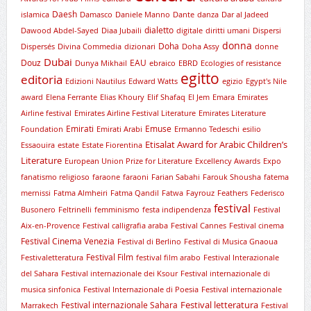
Daesh
islamica
Damasco
Daniele Manno
Dante
danza
Dar al Jadeed
dialetto
Dawood Abdel-Sayed
Diaa Jubaili
digitale
diritti umani
Dispersi
donna
Doha
Dispersés
Divina Commedia
dizionari
Doha Assy
donne
Dubai
Douz
EAU
Dunya Mikhail
ebraico
EBRD
Ecologies of resistance
egitto
editoria
Edizioni Nautilus
Edward Watts
egizio
Egypt's Nile
award
Elena Ferrante
Elias Khoury
Elif Shafaq
El Jem
Emara
Emirates
Airline festival
Emirates Airline Festival Literature
Emirates Literature
Emirati
Emuse
Foundation
Emirati Arabi
Ermanno Tedeschi
esilio
Etisalat Award for Arabic Children’s
Essaouira
estate
Estate Fiorentina
Literature
European Union Prize for Literature
Excellency Awards
Expo
fanatismo religioso
faraone
faraoni
Farian Sabahi
Farouk Shousha
fatema
mernissi
Fatma Almheiri
Fatma Qandil
Fatwa
Fayrouz
Feathers
Federisco
festival
Busonero
Feltrinelli
femminismo
festa indipendenza
Festival
Aix-en-Provence
Festival calligrafia araba
Festival Cannes
Festival cinema
Festival Cinema Venezia
Festival di Berlino
Festival di Musica Gnaoua
Festival Film
Festivaletteratura
festival film arabo
Festival Interazionale
del Sahara
Festival internazionale dei Ksour
Festival internazionale di
musica sinfonica
Festival Internazionale di Poesia
Festival internazionale
Festival letteratura
Festival internazionale Sahara
Marrakech
Festival