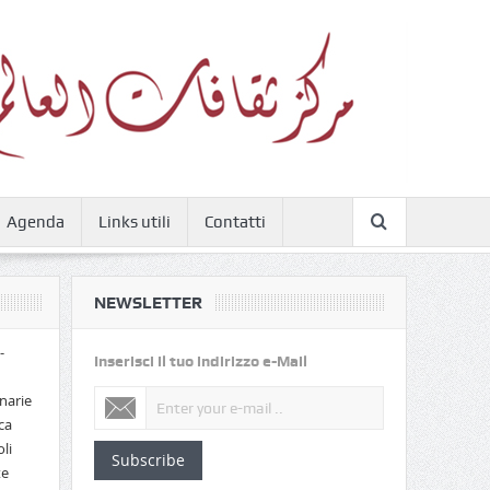
Agenda
Links utili
Contatti
NEWSLETTER
-
Inserisci il tuo indirizzo e-Mail
narie
ca
li
Subscribe
te