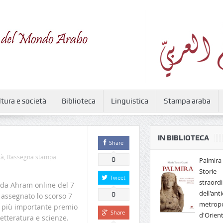
ltura e società
Biblioteca
Linguistica
Stampa araba
IN BIBLIOTECA
Share
tà
,
Rassegna stampa
0
Palmira 
Storie
Tweet
straordi
a Ahram online del 7
dell'anti
0
 assegnato lo scorso 7
metropo
, più importante premio
Share
d'Orien
letteratura e scienze.