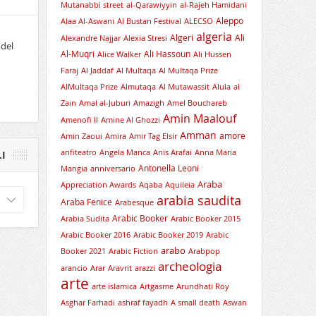
Mutanabbi street
al-Qarawiyyin
al-Rajeh Hamidani
Aleppo
Alaa Al-Aswani
Al Bustan Festival
ALECSO
algeria
Algeri
Ali
Alexandre Najjar
Alexia Stresi
 del
Al-Muqri
Ali Hassoun
Alice Walker
Ali Hussen
Faraj
Al Jaddaf
Al Multaqa
Al Multaqa Prize
AlMultaqa Prize
Almutaqa
Al Mutawassit
Alula
al
Zain
Amal al-Juburi
Amazigh
Amel Bouchareb
Amin Maalouf
Amenofi II
Amine Al Ghozzi
Amman
amore
Amin Zaoui
Amira
Amir Tag Elsir
anfiteatro
Angela Manca
Anis Arafai
Anna Maria
I
Antonella Leoni
Mangia
anniversario
Araba
Appreciation Awards
Aqaba
Aquileia
arabia saudita
Araba Fenice
Arabesque
Arabic Booker
Arabia Sudita
Arabic Booker 2015
Arabic Booker 2016
Arabic Booker 2019
Arabic
arabo
Booker 2021
Arabic Fiction
Arabpop
archeologia
arancio
Arar
Aravrit
arazzi
arte
arte islamica
Artgasme
Arundhati Roy
Asghar Farhadi
ashraf fayadh
A small death
Aswan