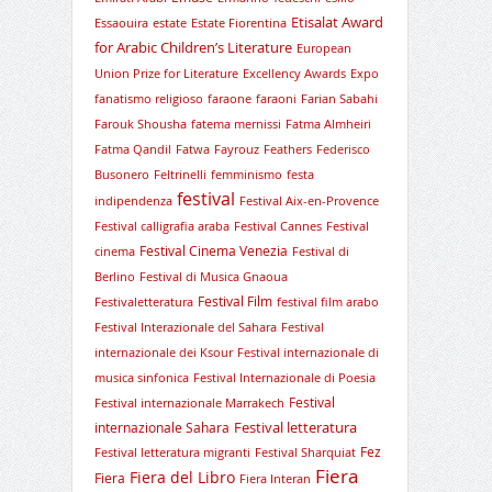
Etisalat Award
Essaouira
estate
Estate Fiorentina
for Arabic Children’s Literature
European
Union Prize for Literature
Excellency Awards
Expo
fanatismo religioso
faraone
faraoni
Farian Sabahi
Farouk Shousha
fatema mernissi
Fatma Almheiri
Fatma Qandil
Fatwa
Fayrouz
Feathers
Federisco
Busonero
Feltrinelli
femminismo
festa
festival
indipendenza
Festival Aix-en-Provence
Festival calligrafia araba
Festival Cannes
Festival
Festival Cinema Venezia
cinema
Festival di
Berlino
Festival di Musica Gnaoua
Festival Film
Festivaletteratura
festival film arabo
Festival Interazionale del Sahara
Festival
internazionale dei Ksour
Festival internazionale di
musica sinfonica
Festival Internazionale di Poesia
Festival
Festival internazionale Marrakech
Festival letteratura
internazionale Sahara
Fez
Festival letteratura migranti
Festival Sharquiat
Fiera
Fiera del Libro
Fiera
Fiera Interan