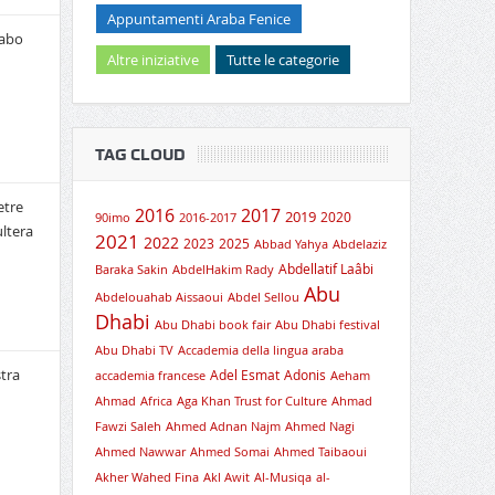
Appuntamenti Araba Fenice
rabo
Altre iniziative
Tutte le categorie
TAG CLOUD
etre
2016
2017
2019
2020
90imo
2016-2017
ultera
2021
2022
2023
2025
Abbad Yahya
Abdelaziz
Abdellatif Laâbi
Baraka Sakin
AbdelHakim Rady
Abu
Abdelouahab Aissaoui
Abdel Sellou
Dhabi
Abu Dhabi book fair
Abu Dhabi festival
Abu Dhabi TV
Accademia della lingua araba
tra
Adel Esmat
Adonis
accademia francese
Aeham
Ahmad
Africa
Aga Khan Trust for Culture
Ahmad
Fawzi Saleh
Ahmed Adnan Najm
Ahmed Nagi
Ahmed Nawwar
Ahmed Somai
Ahmed Taibaoui
Akher Wahed Fina
Akl Awit
Al-Musiqa
al-