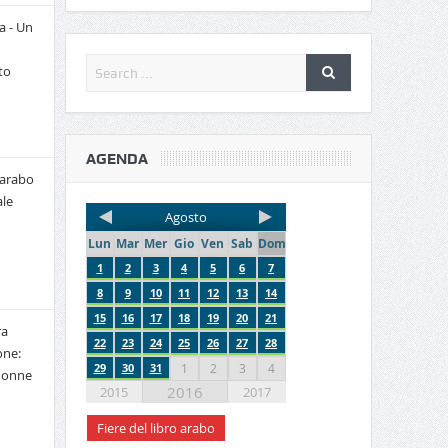
a - Un
to
AGENDA
 arabo
le
Agosto
Lun
Mar
Mer
Gio
Ven
Sab
Dom
1
2
3
4
5
6
7
8
9
10
11
12
13
14
15
16
17
18
19
20
21
ra
22
23
24
25
26
27
28
one:
29
30
31
1
2
3
4
 donne
2016
2015
2017
Fiere del libro arabo