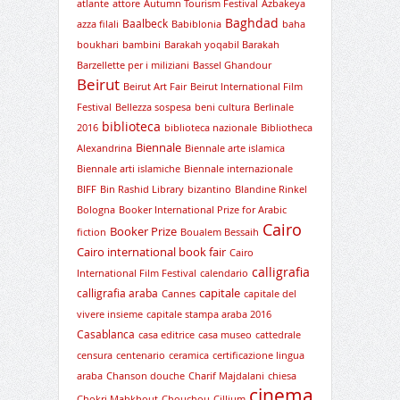
atlante
attore
Autumn Tourism Festival
Azbakeya
Baghdad
Baalbeck
azza filali
Babiblonia
baha
boukhari
bambini
Barakah yoqabil Barakah
Barzellette per i miliziani
Bassel Ghandour
Beirut
Beirut Art Fair
Beirut International Film
Festival
Bellezza sospesa
beni cultura
Berlinale
biblioteca
2016
biblioteca nazionale
Bibliotheca
Biennale
Alexandrina
Biennale arte islamica
Biennale arti islamiche
Biennale internazionale
BIFF
Bin Rashid Library
bizantino
Blandine Rinkel
Bologna
Booker International Prize for Arabic
Cairo
Booker Prize
fiction
Boualem Bessaih
Cairo international book fair
Cairo
calligrafia
International Film Festival
calendario
capitale
calligrafia araba
Cannes
capitale del
vivere insieme
capitale stampa araba 2016
Casablanca
casa editrice
casa museo
cattedrale
censura
centenario
ceramica
certificazione lingua
araba
Chanson douche
Charif Majdalani
chiesa
cinema
Chokri Mabkhout
Chouchou
Cillium