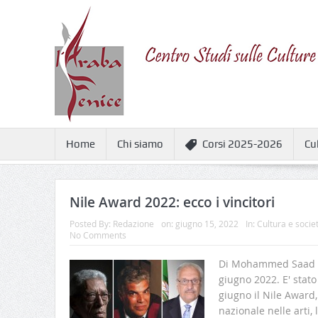
Home
Chi siamo
Corsi 2025-2026
Cu
Nile Award 2022: ecco i vincitori
Posted By:
Redazione
on:
giugno 15, 2022
In:
Cultura e socie
No Comments
Di Mohammed Saad d
giugno 2022. E' stato
giugno il Nile Award
nazionale nelle arti, 