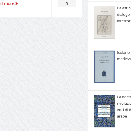
ad more
0
Palestin
dialogo
interrot
Isolario
medieva
La nost
rivoluzi
voci di
arabe