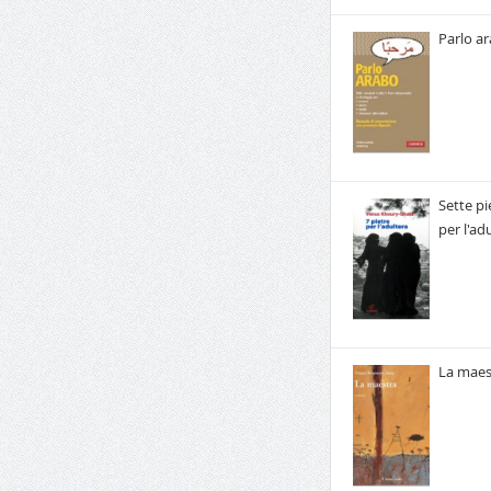
Parlo a
Sette pi
per l'ad
La maes