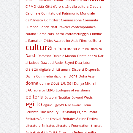
CIPMO
città
Città d'oro
città della cultura
Claudia
Cardinale
Comitato del Patrimonio Mondiale
dell'Unesco
Comixfest
Commissione
Comunità
Europea
Condé Nast Traveler
contemporanea
corano
Corea
corsi
corso
cortometraggio
Crimine
culltura
a Ramallah
Critics Awards for Arab Films
cultura
cultura araba
cultura islamica
Daesh
Damasco
Daniele Manno
Dante
danza
Dar
al Jadeed
Dawood Abdel-Sayed
Diaa Jubaili
dialetto
digitale
diritti umani
Dispersi
Dispersés
Doha
Divina Commedia
dizionari
Doha Assy
Dubai
donna
Douz
donne
Dunya Mikhail
EAU
ebraico
EBRD
Ecologies of resistance
editoria
Edizioni Nautilus
Edward Watts
egitto
egizio
Egypt's Nile award
Elena
Ferrante
Elias Khoury
Elif Shafaq
El Jem
Emara
Emirates Airline festival
Emirates Airline Festival
Emirati
Literature
Emirates Literature Foundation
Emuse
Emirati Arabi
Ermanno Tedeschi
esilio