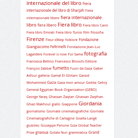
internazionale del libro
Fiera
internazionale del libro di Sharjah
Fiera
fiera internazionale
internazionale libero
Fiera libro
libro
fiera libero
Fiera libro Cairo
Fiera libro Emirati
Fiera libro Tunisi
film
filosofia
Firenze
Fondazione
Fleur d'Alep
folklore
Giangiacomo Feltrinelli
Fondazione Jean-Luc
fotografia
Lagardère
Forever is now
For Sama
Francesca Bellino
Francesco Brioschi Editore
fumetto
François Zabbal
Fuori da Gaza
Gaber
Asfour
galleria
Gamal El-Ghitani
Gassid
Gaza
Mohammed
Gaza mon amour
Gedda
Gehry
General Egyptian Book Organization (GEBO)
George Yaraq
Ghassan Zaqtan
Ghassan Zaqthan
Giordania
Ghazi Makhoul
giallo
Giappone
giornalismo
Giornate cinematografiche
Giornate
Cinematografiche di Cartagine
Gisella Langè
giubileo
Giuseppe Penone
Giza
Global Teacher
gnaoua
Grand
Prize
Golala Nuri
grammatica